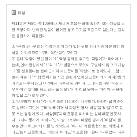
해설
제11항은 제8항~제10항에서 제시한 모음 변화에 속하지 않는 예들을 보
인 조항이다. 변화된 발음이 굳어진 경우 그것을 표준으로 삼는다는 원칙
은 동일하게 적용된다.
① ‘-구려’와 ‘-구료’는 미묘한 의미 차가 있는 듯도 하나 언중이 분명히 의
식할 수 없으므로 ‘-구려’ 쪽만 살린 것이다.
② 원래 ‘깍정이’였던 말이 ‘ㅣ’ 역행 동화를 겪으면 ‘깍젱이’가 되어야 하
는데, 언어 현실에서 ‘ㅐ’와 ‘ㅔ’가 발음으로 뚜렷이 구별되지 않고 표기상
‘ㅐ’를 선호한다는 점에 근거하여 표준어를 ‘깍쟁이’로 정하였다. 그럼으
로써 이는 ‘ㅣ’ 역행 동화와는 직접 관련이 없어진 표준어가 되어 제9항의
예외로 다루지 않고 여기에서 다루게 된 것이다. 그러나 밤나무, 떡갈나
무 따위의 열매를 싸고 있는 술잔 모양의 받침을 뜻하는 ‘깍정이’는 원래
의 말을 그대로 두었다.
③ ‘나무래다, 바래다’는 방언으로 해석하여 ‘나무라다, 바라다’를 표준어
로 삼았다. 그런데 근래 ‘바라다’에서 파생된 명사 ‘바람’을 ‘바램’으로 잘
못 쓰는 경향이 있다. ‘바람[風]’과의 혼동을 피하려는 심리 때문인 듯하
다. 그러나 동사가 ‘바라다’인 이상 그로부터 파생된 명사가 ‘바램’이 될
수는 없어 비고에서 이를 명기하였다. ‘바라다’의 활용형으로, ‘바랬다, 바
래요’는 비표준형이고 ‘바랐다, 바라요’가 표준형이 된다. ‘나무랐다, 나무