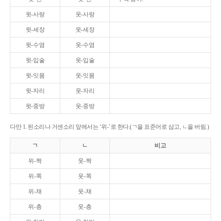
윗-사랑
웃-사랑
윗-세장
웃-세장
윗-수염
웃-수염
윗-입술
웃-입술
윗-잇몸
웃-잇몸
윗-자리
웃-자리
윗-중방
웃-중방
다만 1. 된소리나 거센소리 앞에서는 ‘위-’로 한다.(ㄱ을 표준어로 삼고, ㄴ을 버림.)
ㄱ
ㄴ
비고
위-짝
웃-짝
위-쪽
웃-쪽
위-채
웃-채
위-층
웃-층