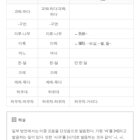
괴퍅-하다/괴팩-
괴팍-하다
하다
-구먼
-구면
미루-나무
미류-나무
←美柳~.
미륵
미력
←彌勒. ~보살, ~불, 돌~.
여느
여늬
온-달
왼-달
만 한 달.
으레
으례
케케-묵다
켸켸-묵다
허우대
허위대
허우적-허우적
허위적-허위적
허우적-거리다.
해설
일부 방언에서는 이중 모음을 단모음으로 발음한다. 가령 ‘벼’를 [베]라고
발음하는 일이 있다. 또한 ‘사과’를 [사가]로 발음하는 것과 같이 ‘ㅚ, ㅟ,