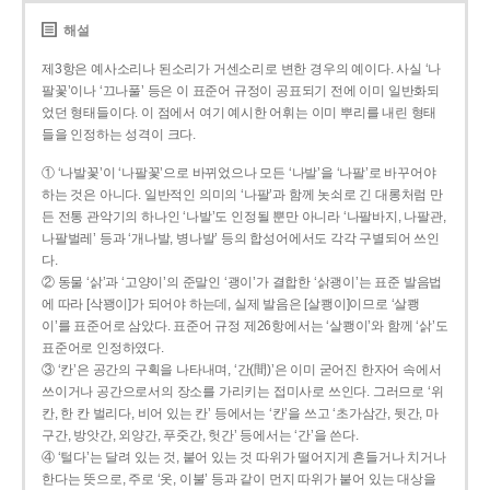
해설
제3항은 예사소리나 된소리가 거센소리로 변한 경우의 예이다. 사실 ‘나
팔꽃’이나 ‘끄나풀’ 등은 이 표준어 규정이 공표되기 전에 이미 일반화되
었던 형태들이다. 이 점에서 여기 예시한 어휘는 이미 뿌리를 내린 형태
들을 인정하는 성격이 크다.
① ‘나발꽃’이 ‘나팔꽃’으로 바뀌었으나 모든 ‘나발’을 ‘나팔’로 바꾸어야
하는 것은 아니다. 일반적인 의미의 ‘나팔’과 함께 놋쇠로 긴 대롱처럼 만
든 전통 관악기의 하나인 ‘나발’도 인정될 뿐만 아니라 ‘나팔바지, 나팔관,
나팔벌레’ 등과 ‘개나발, 병나발’ 등의 합성어에서도 각각 구별되어 쓰인
다.
② 동물 ‘삵’과 ‘고양이’의 준말인 ‘괭이’가 결합한 ‘삵괭이’는 표준 발음법
에 따라 [삭꽹이]가 되어야 하는데, 실제 발음은 [살쾡이]이므로 ‘살쾡
이’를 표준어로 삼았다. 표준어 규정 제26항에서는 ‘살쾡이’와 함께 ‘삵’도
표준어로 인정하였다.
③ ‘칸’은 공간의 구획을 나타내며, ‘간(間)’은 이미 굳어진 한자어 속에서
쓰이거나 공간으로서의 장소를 가리키는 접미사로 쓰인다. 그러므로 ‘위
칸, 한 칸 벌리다, 비어 있는 칸’ 등에서는 ‘칸’을 쓰고 ‘초가삼간, 뒷간, 마
구간, 방앗간, 외양간, 푸줏간, 헛간’ 등에서는 ‘간’을 쓴다.
④ ‘털다’는 달려 있는 것, 붙어 있는 것 따위가 떨어지게 흔들거나 치거나
한다는 뜻으로, 주로 ‘옷, 이불’ 등과 같이 먼지 따위가 붙어 있는 대상을