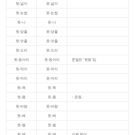
윗-넓이
웃-넓이
윗-눈썹
웃-눈썹
윗-니
웃-니
윗-당줄
웃-당줄
윗-덧줄
웃-덧줄
윗-도리
웃-도리
윗-동아리
웃-동아리
준말은 ‘윗동’임.
윗-막이
웃-막이
윗-머리
웃-머리
윗-목
웃-목
윗-몸
웃-몸
~ 운동.
윗-바람
웃-바람
윗-배
웃-배
윗-벌
웃-벌
윗-변
웃-변
수학 용어.