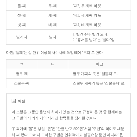
둘-째
두-째
‘제2, 두 개째’의 뜻.
셋-째
세-째
‘제3, 세 개째’의 뜻.
넷-째
네-째
‘제4, 네 개째’의 뜻.
1. 빌려주다, 빌려 오다.
빌리다
빌다
2. ‘용서를 빌다’는 ‘빌다’임.
다만, ‘둘째’는 십 단위 이상의 서수사에 쓰일 때에 ‘두째’로 한다.
ㄱ
ㄴ
비고
열두-째
열두 개째의 뜻은 ‘열둘째’로.
스물두-째
스물두 개째의 뜻은 ‘스물둘째’로.
해설
이 조항은 그동안 용법의 차이가 있는 것으로 규정해 온 것 중 현재에는
그 구별의 의의가 거의 사라진 항목들을 정리한 것이다.
① 과거에 ‘돌’은 생일, ‘돐’은 ‘한글 반포 500돐’처럼 ‘주년’의 의미로 세분
해 써 왔다. 그러나 그러한 구별은 인위적이고 불필요할 뿐만 아니라 ‘돐