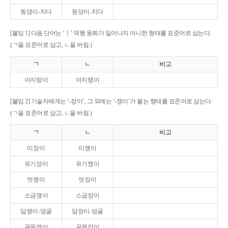
동댕이-치다
동당이-치다
[붙임 1] 다음 단어는 ‘ㅣ’ 역행 동화가 일어나지 아니한 형태를 표준어로 삼는다.
(ㄱ을 표준어로 삼고, ㄴ을 버림.)
ㄱ
ㄴ
비고
아지랑이
아지랭이
[붙임 2] 기술자에게는 ‘-장이’, 그 외에는 ‘-쟁이’가 붙는 형태를 표준어로 삼는다.
(ㄱ을 표준어로 삼고, ㄴ을 버림.)
ㄱ
ㄴ
비고
미장이
미쟁이
유기장이
유기쟁이
멋쟁이
멋장이
소금쟁이
소금장이
담쟁이-덩굴
담장이-덩굴
골목쟁이
골목장이