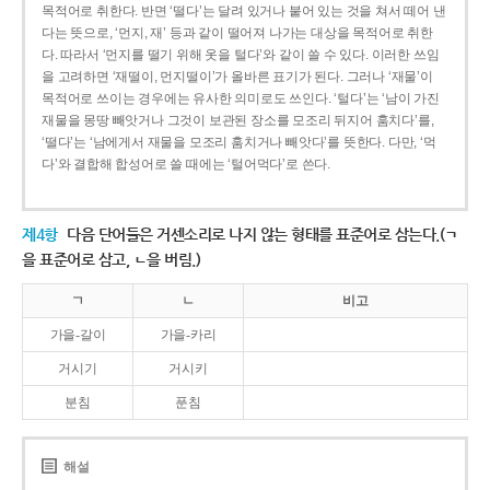
목적어로 취한다. 반면 ‘떨다’는 달려 있거나 붙어 있는 것을 쳐서 떼어 낸
다는 뜻으로, ‘먼지, 재’ 등과 같이 떨어져 나가는 대상을 목적어로 취한
다. 따라서 ‘먼지를 떨기 위해 옷을 털다’와 같이 쓸 수 있다. 이러한 쓰임
을 고려하면 ‘재떨이, 먼지떨이’가 올바른 표기가 된다. 그러나 ‘재물’이
목적어로 쓰이는 경우에는 유사한 의미로도 쓰인다. ‘털다’는 ‘남이 가진
재물을 몽땅 빼앗거나 그것이 보관된 장소를 모조리 뒤지어 훔치다’를,
‘떨다’는 ‘남에게서 재물을 모조리 훔치거나 빼앗다’를 뜻한다. 다만, ‘먹
다’와 결합해 합성어로 쓸 때에는 ‘털어먹다’로 쓴다.
제4항
다음 단어들은 거센소리로 나지 않는 형태를 표준어로 삼는다.(ㄱ
을 표준어로 삼고, ㄴ을 버림.)
ㄱ
ㄴ
비고
가을-갈이
가을-카리
거시기
거시키
분침
푼침
해설