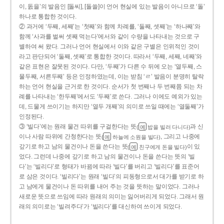
이, 돐을’의 발음인 [돌씨], [돌쓸]이 언어 현실에 있는 발음이 아니므로 ‘돌’
하나로 통합한 것이다.
② 과거에 ‘두째, 세째’는 ‘첫째’와 함께 차례를, ‘둘째, 셋째’는 ‘하나째’와
함께 ‘사과를 벌써 셋째 먹는다’에서와 같이 수량을 나타내는 것으로 구
별하여 써 왔다. 그러나 언어 현실에서 이와 같은 구별은 인위적인 것이
라고 판단되어 ‘둘째, 셋째’로 통합한 것이다. 따라서 ‘두째, 세째, 네째’와
같은 표현은 잘못된 것이다. 다만, ‘두째’가 다른 수 뒤에 오는 ‘열두째, 스
물두째, 서른두째’ 등은 인정하였는데, 이는 받침 ‘ㄹ’ 발음이 분명히 탈락
하는 언어 현실을 근거로 한 것이다. 순서가 첫 번째나 두 번째쯤 되는 차
례를 나타내는 ‘한두째’에서도 ‘두째’로 쓴다. 그러나 이에도 예외가 있는
데, 드물게 쓰이기는 하지만 ‘열두 개째’의 의미로 쓰일 때에는 ‘열둘째’가
인정된다.
③ ‘빌다’에는 원래 물건 따위를 구걸한다는 뜻
과 신
(
밥을 빌러 다니다)
예
이나 사람 따위에 간청한다는 뜻
, 그리고 나중에
(
하늘에 소원을 빌다)
예
갚기로 하고 남의 물건이나 돈을 쓴다는 뜻
이 있
(
친구에게 돈을 빌다)
예
었다. 그런데 나중에 갚기로 하고 남의 물건이나 돈을 쓴다는 뜻의 ‘빌
다’는 ‘빌리다’로 형태가 바뀜에 따라 ‘빌다’를 버리고 ‘빌리다’를 표준어
로 삼은 것이다. ‘빌리다’는 원래 ‘빌다’의 피동형으로서 대가를 받기로 하
고 남에게 물건이나 돈 따위를 내어 주는 것을 뜻하는 말이었다. 그러나
새로운 뜻으로 쓰임에 따라 원래의 의미는 잃어버리게 되었다. 그래서 원
래의 의미로는 ‘빌려주다’가 ‘빌리다’를 대신하여 쓰이게 되었다.