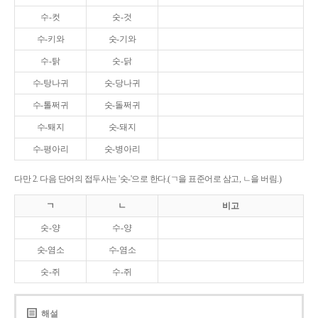
수-컷
숫-것
수-키와
숫-기와
수-탉
숫-닭
수-탕나귀
숫-당나귀
수-톨쩌귀
숫-돌쩌귀
수-퇘지
숫-돼지
수-평아리
숫-병아리
다만 2. 다음 단어의 접두사는 '숫-'으로 한다.(ㄱ을 표준어로 삼고, ㄴ을 버림.)
ㄱ
ㄴ
비고
숫-양
수-양
숫-염소
수-염소
숫-쥐
수-쥐
해설