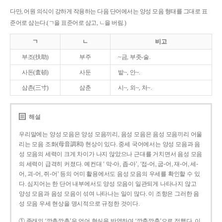
다만, 어원 의식이 강하게 작용하는 다음 단어에서는 양성 모음 형태를 그대로 표
준어로 삼는다.(ㄱ을 표준어로 삼고, ㄴ을 버림.)
ㄱ
ㄴ
비고
부조(扶助)
부주
~금, 부좃-술.
사돈(査頓)
사둔
밭~, 안~.
삼촌(三寸)
삼춘
시~, 외~, 처~.
해설
우리말에는 양성 모음은 양성 모음끼리, 음성 모음은 음성 모음끼리 어울
리는 모음 조화(母音調和) 현상이 있다. 중세 국어에서는 양성 모음과 음
성 모음의 세력이 크게 차이가 나지 않았으나 근대를 거치면서 음성 모음
의 세력이 급격히 커졌다. 예컨대 ‘ 막-아, 좁-아’, ‘접-어, 굽-어, 재-어, 세-
어, 괴-어, 쥐-어’ 등의 어미 활용에서도 음성 모음의 우세를 확인할 수 있
다. 심지어는 한 단어 내부에서도 양성 모음이 일관되게 나타나지 않고
양성 모음과 음성 모음이 섞여 나타나는 일이 많다. 이 조항은 그러한 음
성 모음 우세 현상을 명시적으로 규정한 것이다.
① 종래의 ‘깡총깡총’은 언어 현실을 반영하여 ‘깡충깡충’으로 정했다. 이