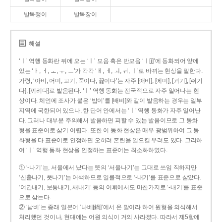
발목쟁이
발목장이
해설
‘ㅣ’ 역행 동화란 뒤에 오는 ‘ㅣ’ 모음 혹은 반모음 ‘ㅣ[j]’에 동화되어 앞에
있는 ‘ㅏ, ㅓ, ㅗ, ㅜ, ㅡ’가 각각 ‘ㅐ, ㅔ, ㅚ, ㅟ, ㅣ’로 바뀌는 현상을 말한다.
가령, ‘아비, 어미, 고기, 죽이다, 끓이다’는 자주 [애비], [에미], [괴기], [쥐기
다], [끼리다]로 발음된다. ‘ㅣ’ 역행 동화는 전국적으로 자주 일어나는 현
상이다. 체언에 조사가 붙은 ‘밥이’를 [배비]와 같이 발음하는 경우는 일부
지역에 국한되어 있으나, 한 단어 안에서는 ‘ㅣ’ 역행 동화가 자주 일어난
다. 그러나 대부분 주의해서 발음하면 피할 수 있는 발음이므로 그 동화
형을 표준어로 삼기 어렵다. 또한 이 동화 현상은 매우 광범위하여 그 동
화형을 다 표준어로 인정하면 오히려 혼란을 일으킬 우려도 있다. 그리하
여 ‘ㅣ’ 역행 동화 현상을 인정하는 표준어는 최소화하였다.
① ‘-나기’는, 서울에서 났다는 뜻의 ‘서울나기’는 그대로 쓰임 직하지만
‘신출나기, 풋나기’는 어색하므로 일률적으로 ‘-내기’를 표준으로 삼았다.
‘여간내기, 보통내기, 새내기’ 등의 어휘에서도 마찬가지로 ‘-내기’를 표준
으로 삼는다.
② ‘남비’는 종래 일본어 ‘나베[鍋]’에서 온 말이라 하여 원형을 의식해서
처리했던 것이나, 현대에는 어원 의식이 거의 사라졌다. 따라서 제5항에