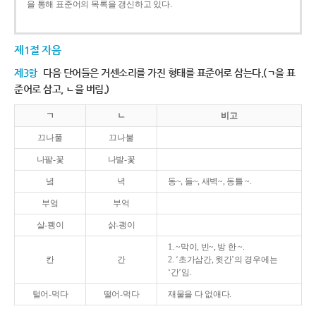
을 통해 표준어의 목록을 갱신하고 있다.
제1절 자음
제3항
다음 단어들은 거센소리를 가진 형태를 표준어로 삼는다.(ㄱ을 표
준어로 삼고, ㄴ을 버림.)
ㄱ
ㄴ
비고
끄나풀
끄나불
나팔-꽃
나발-꽃
녘
녁
동~, 들~, 새벽~, 동틀 ~.
부엌
부억
살-쾡이
삵-괭이
1. ~막이, 빈~, 방 한 ~.
칸
간
2. ‘초가삼간, 윗간’의 경우에는
‘간’임.
털어-먹다
떨어-먹다
재물을 다 없애다.