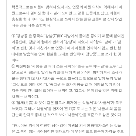
학문적으로는 어원이 밝혀져 있더라도 언중의 어원 의식이 약해져서 어
원으로부터 멀어진 형태가 널리 쓰이면 그 말을 표준어로 삼고, 어원에
충실한 형태이더라도 현실적으로 쓰이지 않는 말은 표준어로 삼지 않겠
다는 것을 다룬 조항이다.
① ‘강낭콩’은 중국의 ‘강남(江南)’ 지방에서 들여온 콩이기 때문에 붙여진
이름인데, ‘강남’의 형태가 변하여 ‘강낭’이 되었다. 제9항의 ‘남비’가 ‘냄
비’로 변한 것과 마찬가지로 언중이 이미 어원을 인식하지 않고 변한 형
태대로 발음하는 언어 현실을 그대로 반영하여 ‘강낭콩’으로 쓰게 한 것
이다.
② 예전에는 ‘지붕을 일 때에 쓰는 새끼’와 ‘좁은 골목이나 길’을 모두 ‘고
샅’으로 써 왔는데, 앞의 뜻의 말에 대해 어원 의식이 희박해져서 조사가
붙은 형태가 [고사시/고사슬] 등으로 발음되고 있으므로 앞의 뜻의 말을
‘고삿’으로 정한 것이다. ‘속고삿’은 초가지붕을 일 때 이엉을 얹기 전에
지붕 위에 건너질러 잡아매는 새끼이고, ‘겉고삿’은 이엉을 얹은 위에 걸
쳐 매는 새끼이다.
③ ‘월세(月貰)’와 뜻이 같은 말로서 과거에는 ‘삭월세’와 ‘사글세’가 모두
쓰였다. 그러나 ‘삭월세’를 한자어 ‘朔月貰’로 보는 것은 ‘사글세’의 음을
단순히 한자로 흉내 낸 것으로 보아 ‘사글세’만을 표준으로 삼은 것이다.
다만, 어원 의식이 여전히 남아 있어 어원을 의식한 형태가 쓰이는 것들
은 그 짝이 되는 비어원적인 형태보다 더 우선적으로 표준어 자격을 주도