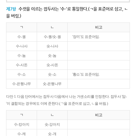
제7항
수컷을 이르는 접두사는 '수-'로 통일한다.(ㄱ을 표준어로 삼고, ㄴ
을 버림.)
ㄱ
ㄴ
비고
수-꿩
수-퀑/숫-꿩
'장끼'도 표준어임.
수-나사
숫-나사
수-놈
숫-놈
수-사돈
숫-사돈
수-소
숫-소
'황소'도 표준어임.
수-은행나무
숫-은행나무
다만 1. 다음 단어에서는 접두사 다음에서 나는 거센소리를 인정한다. 접두사 '암-
'이 결합되는 경우에도 이에 준한다.(ㄱ을 표준어로 삼고, ㄴ을 버림.)
ㄱ
ㄴ
비고
수-캉아지
숫-강아지
수-캐
숫-개