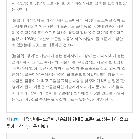
서 ‘강남콩’을 ‘강낭콩’으로 처리한 것과 마찬가지로 ‘냄비’를 표준어로 삼
은 것이다.
[붙임 1] ‘아지랑이’는 과거의 대사전들에서 ‘아지랭이’로 고쳐진 것이 교
과서에 반영되어 ‘아지랭이’가 표준어로 쓰여 왔으나, 현대 언중의 직관
이 ‘아지랑이’를 표준으로 인식하는 경향이 강해 ‘아지랑이’를 표준어로
삼았다. 1936년 “조선어 표준말 모음”에서 ‘아지랑이’를 표준어로 정한
바 있었는데 그것으로 되돌아간 것이다.
[붙임 2] ‘-장이’는 기술자에 붙는 접미사이고 ‘-쟁이’는 기타 어휘에 붙는
접미사이다. 그리고 여기서의 ‘기술자’는 ‘수공업적인 기술자’로 한정한
다. 따라서 ‘칠장이, 유기장이’에서는 ‘-장이’를 표준으로 삼고 ‘멋쟁이, 소
금쟁이, 골목쟁이’ 등에서는 ‘-쟁이’를 표준으로 삼았다. 또한 점을 치는
사람은 ‘점쟁이’가 되고 그림을 그리는 사람을 낮추어 가리키는 말은 ‘환
쟁이’가 된다. 이들은 수공업적인 기술자가 아니기 때문이다. 이처럼 의
미에 따라 ‘-장이’와 ‘-쟁이’를 구별해서 쓰기 때문에 갓을 만드는 기술자
는 ‘갓장이’, 갓을 쓴 사람을 낮잡아 이르는 말은 ‘갓쟁이’가 된다.
제10항
다음 단어는 모음이 단순화한 형태를 표준어로 삼는다.(ㄱ을 표
준어로 삼고, ㄴ을 버림.)
ㄱ
ㄴ
비고