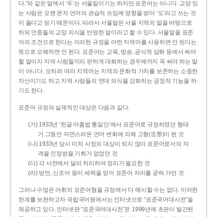
다.”와 같은 말에서 ‘두’는 서울말이기는 하지만 표준어는 아니다. 교양 있
는 사람은 오랜 문자 언어의 관습적 쓰임에 영향을 받아 ‘도’라고 쓰는 것
이 옳다고 믿기 때문이다. 따라서 서울말은 서울 지역의 말을 바탕으로
하되 언중들의 교양 의식을 반영한 말이라고 할 수 있다. 서울말을 표준
어의 조건으로 한다는 이러한 규정을 어떤 지역어를 사용하면 안 된다는
뜻으로 오해하면 안 된다. 표준어는 교육, 방송, 공식적 담화 등에서 써야
할 말이지 지역 사람들끼리 편하게 대화하는 경우에까지 꼭 써야 하는 말
이 아니다. 오히려 여러 지역어는 지역의 문화적 가치를 보존하는 소중한
자산이기도 하고 지역 사람들의 연대 의식을 강화하는 긍정적 기능을 하
기도 한다.
표준어 규정의 실제적인 대상은 다음과 같다.
(가) 1933년 ‘한글 마춤법 통일안’에서 표준어로 규정하였던 형태
가 그동안 자연스러운 언어 변화에 의해 고형(古形)이 된 것
(나) 1933년 당시 미처 사정의 대상이 되지 않아 표준어로서의 자
격을 인정받을 기회가 없었던 것
(다) 각 사전에서 달리 처리하여 정리가 필요한 것
(라) 방언, 신조어 등이 세력을 얻어 표준어 자리를 굳혀 가던 것
그러나 수많은 어휘의 표준어형을 규정에서 다 예시할 수는 없다. 이러한
한계를 보완하고자 국립국어원에서는 인터넷으로 “표준국어대사전”을
제공하고 있다. 인터넷판 “표준국어대사전”은 1999년에 초판이 발간된