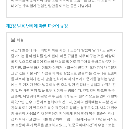
해 우리말에 동화되지 않은 모든 외국어를 포함하는 반면, 이 조항의 ‘외
래어’는 우리말에 편입된 말만을 이르는 좁은 개념이다.
제2장 발음 변화에 따른 표준어 규정
해설
시간의 흐름에 따라 어떤 어휘는 자음과 모음의 발음이 달라지고 길이가
줄어드는 등의 변화를 입게 된다. 어문 규범을 자주 바꾸는 것은 바람직
하지 않으므로 발음에 다소의 변화를 입어도 표준어를 곧바로 바꾸지는
않지만, 발음 변화의 정도가 심하거나 발음이 변한 지 오래되어 대부분의
교양 있는 서울 지역 사람들이 바뀐 발음으로 말을 하는 경우에는 표준어
를 새로이 정하게 된다. 발음 변화에 따라 새로이 표준어를 정하는 방법
에는 두 가지가 있다. 발음이 바뀐 후의 말만 인정하는 방법과 바뀌기 전
의 말과 바뀐 후의 말을 모두 인정하는 방법이다. 앞엣것에 따르면 단수
표준어, 뒤엣것에 따르면 복수 표준어가 된다. 원칙적으로는 언어가 변화
하였으면 단수 표준어로 정해야 하겠으나, 언어의 변화에는 대부분 긴 시
간의 과도기가 있으므로 복수 표준어로 정하는 경우도 있다. 사회가 언어
의 규범적 사용을 점차 유연하게 인식하게 됨에 따라 복수 표준어 역시
점차 확대되고 있다. 이를 반영하여 국립국어원에서는 2011년을 시작으
로 표준어 추가 목록을 발표하고 있고, “표준국어대사전”의 수정ㆍ보완