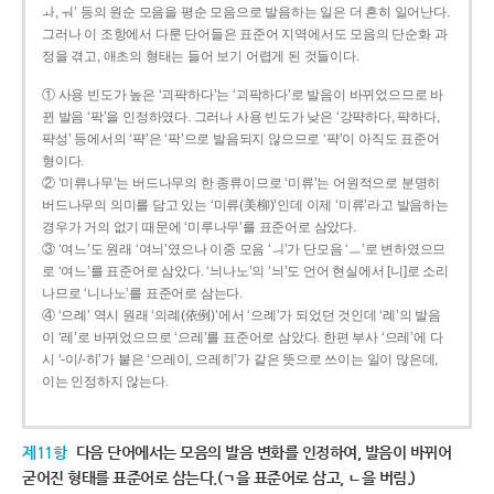
ㅘ, ㅝ’ 등의 원순 모음을 평순 모음으로 발음하는 일은 더 흔히 일어난다.
그러나 이 조항에서 다룬 단어들은 표준어 지역에서도 모음의 단순화 과
정을 겪고, 애초의 형태는 들어 보기 어렵게 된 것들이다.
① 사용 빈도가 높은 ‘괴퍅하다’는 ‘괴팍하다’로 발음이 바뀌었으므로 바
뀐 발음 ‘팍’을 인정하였다. 그러나 사용 빈도가 낮은 ‘강퍅하다, 퍅하다,
퍅성’ 등에서의 ‘퍅’은 ‘팍’으로 발음되지 않으므로 ‘퍅’이 아직도 표준어
형이다.
② ‘미류나무’는 버드나무의 한 종류이므로 ‘미류’는 어원적으로 분명히
버드나무의 의미를 담고 있는 ‘미류(美柳)’인데 이제 ‘미류’라고 발음하는
경우가 거의 없기 때문에 ‘미루나무’를 표준어로 삼았다.
③ ‘여느’도 원래 ‘여늬’였으나 이중 모음 ‘ㅢ’가 단모음 ‘ㅡ’로 변하였으므
로 ‘여느’를 표준어로 삼았다. ‘늬나노’의 ‘늬’도 언어 현실에서 [니]로 소리
나므로 ‘니나노’를 표준어로 삼는다.
④ ‘으례’ 역시 원래 ‘의례(依例)’에서 ‘으례’가 되었던 것인데 ‘례’의 발음
이 ‘레’로 바뀌었으므로 ‘으레’를 표준어로 삼았다. 한편 부사 ‘으레’에 다
시 ‘-이/-히’가 붙은 ‘으레이, 으레히’가 같은 뜻으로 쓰이는 일이 많은데,
이는 인정하지 않는다.
제11항
다음 단어에서는 모음의 발음 변화를 인정하여, 발음이 바뀌어
굳어진 형태를 표준어로 삼는다.(ㄱ을 표준어로 삼고, ㄴ을 버림.)