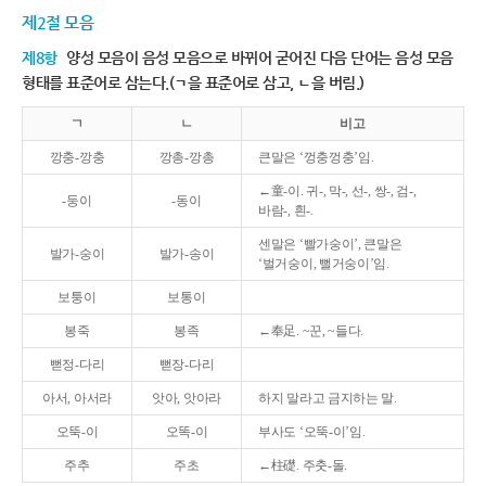
제2절 모음
제8항
양성 모음이 음성 모음으로 바뀌어 굳어진 다음 단어는 음성 모음
형태를 표준어로 삼는다.(ㄱ을 표준어로 삼고, ㄴ을 버림.)
ㄱ
ㄴ
비고
깡충-깡충
깡총-깡총
큰말은 ‘껑충껑충’임.
←童-이. 귀-, 막-, 선-, 쌍-, 검-,
-둥이
-동이
바람-, 흰-.
센말은 ‘빨가숭이’, 큰말은
발가-숭이
발가-송이
‘벌거숭이, 뻘거숭이’임.
보퉁이
보통이
봉죽
봉족
←奉足. ~꾼, ~들다.
뻗정-다리
뻗장-다리
아서, 아서라
앗아, 앗아라
하지 말라고 금지하는 말.
오뚝-이
오똑-이
부사도 ‘오뚝-이’임.
주추
주초
←柱礎. 주춧-돌.