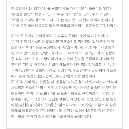
이 조항에서는 ‘암’과 ‘수’를 구별하여 쓸 때의 기본적 표준어는 ‘암’과
‘수’임을 분명히 밝혔다. ‘암’과 ‘수’는 역사적으로 ‘암ㅎ, 수ㅎ’과 같이
‘ㅎ’을 맨 마지막 음으로 가지고 있는 말이었으나 현대에 와서는 이러한
‘ㅎ’이 모두 떨어졌으므로 떨어진 형태를 기본적인 표준어로 규정하였다.
① ‘ㅎ’은 현대의 단어들에도 그 발음의 흔적이 많이 남아 있는데, 이
‘ㅎ’이 뒤의 예사소리와 결합하면 거센소리로 축약되는 일이 흔하여 이
조항에서 부가적으로 규정하였다. 즉 ‘암ㅎ’에 ‘개, 닭, 병아리’가 결합하
면 각각 ‘암캐, 암탉, 암평아리’가 되고 ‘수ㅎ’에 ‘개, 닭, 병아리’가 결합하
면 각각 ‘수캐, 수탉, 수평아리’가 되는 언어 현실을 존중하였다. 이러한
축약은 ‘다만 1’ 규정에서 언급한 예들에만 해당되는 것이므로 ‘암ㅎ, 수
ㅎ’에 ‘고양이’가 결합하더라도 ‘암고양이, 수고양이’와 같은 형태가 표준
어가 된다. 발음도 [암고양이], [수고양이]가 표준 발음이다.
② ‘수’와 뒤의 말이 결합할 때, 발음상 [ㄴ(ㄴ)] 첨가가 일어나거나 뒤의 예
사소리가 된소리가 되는 경우 사이시옷과 유사한 효과를 보이는 것이라
판단하여 ‘수’에 ‘ㅅ’을 붙인 ‘숫’을 표준어형으로 규정하였다. 이러한 경
우에는 ‘다만 2’ 규정에서 언급한 예들만 해당한다. ‘숫양, 숫염소’는 발음
이 [순냥], [순념소]이지 [수양], [수염소]가 아니므로 ‘수양, 수염소’와 같은
형태를 비표준어로 규정하였다. 또 ‘숫쥐’는 발음이 [숟쮜]이지 [수쥐]가
아니므로 ‘수쥐’와 같은 형태를 비표준어로 규정하였다.