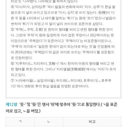
라요’도 ‘나무랬다, 나무래요’를 취하지 않는다.
④ ‘미시/미수, 상치/상추’ 역시 발음의 변화에 따라 ‘미수, 상추’가 현실 발
음으로 더 널리 쓰이고 있으므로 ‘미시, 상치’로 쓰지 않는다. 종(種)이 다
른 두 동물 사이에서 난 새끼를 말하는 ‘튀기’는 원래 ‘트기’였으나 발음이
변하여 ‘튀기’가 되었고 이 말이 널리 쓰이므로 표준어로 삼았다.
⑤ ‘주책(←주착, 主着)’은 한자어 형태를 버리고 변한 형태를 취한 것이
다. 그런데 ‘주착’이 원래 일정하게 자리 잡힌 주장이나 판단력이라는 뜻
이었으므로 ‘주책없다’가 표준어이고 ‘주책이다’는 비표준형이었으나,
‘주책’의 의미로서 ‘일정한 줏대가 없이 되는대로 하는 짓’을 인정함에 따
라 2016년에는 ‘주책없다’와 같은 의미로 쓰이는 ‘주책이다’를 표준형으
로 인정하였다.
⑥ ‘지루하다(←지리하다, 支離--)’ 역시 한자어 어원의 형태를 버리고 변
한 형태를 취한 것이다. 그러나 ‘지리멸렬(支離滅裂)’에서는 ‘지리’가 유지
되고 있다.
⑦ ‘시러베아들(←실업의아들), 허드레(←허드래), 호루라기(←호루루
기)’ 역시 변화된 후의 현실 발음을 반영한 표준어이다.
제12항
‘웃-’ 및 ‘윗-’은 명사 ‘위’에 맞추어 ‘윗-’으로 통일한다.(ㄱ을 표준
어로 삼고, ㄴ을 버림.)
ㄱ
ㄴ
비고