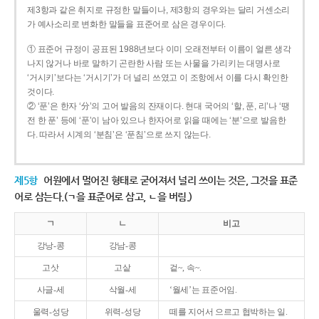
제3항과 같은 취지로 규정한 말들이나, 제3항의 경우와는 달리 거센소리
가 예사소리로 변화한 말들을 표준어로 삼은 경우이다.
① 표준어 규정이 공표된 1988년보다 이미 오래전부터 이름이 얼른 생각
나지 않거나 바로 말하기 곤란한 사람 또는 사물을 가리키는 대명사로
‘거시키’보다는 ‘거시기’가 더 널리 쓰였고 이 조항에서 이를 다시 확인한
것이다.
② ‘푼’은 한자 ‘分’의 고어 발음의 잔재이다. 현대 국어의 ‘할, 푼, 리’나 ‘땡
전 한 푼’ 등에 ‘푼’이 남아 있으나 한자어로 읽을 때에는 ‘분’으로 발음한
다. 따라서 시계의 ‘분침’은 ‘푼침’으로 쓰지 않는다.
제5항
어원에서 멀어진 형태로 굳어져서 널리 쓰이는 것은, 그것을 표준
어로 삼는다.(ㄱ을 표준어로 삼고, ㄴ을 버림.)
ㄱ
ㄴ
비고
강낭-콩
강남-콩
고삿
고샅
겉~, 속~.
사글-세
삭월-세
‘월세’는 표준어임.
울력-성당
위력-성당
떼를 지어서 으르고 협박하는 일.