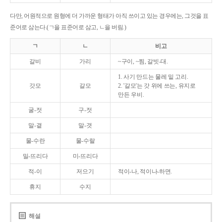
다만, 어원적으로 원형에 더 가까운 형태가 아직 쓰이고 있는 경우에는, 그것을 표
준어로 삼는다.(ㄱ을 표준어로 삼고, ㄴ을 버림.)
ㄱ
ㄴ
비고
갈비
가리
~구이, ~찜, 갈빗-대.
1. 사기 만드는 물레 밑 고리.
갓모
갈모
2. '갈모'는 갓 위에 쓰는, 유지로
만든 우비.
굴-젓
구-젓
말-곁
말-겻
물-수란
물-수랄
밀-뜨리다
미-뜨리다
적-이
저으기
적이-나, 적이나-하면.
휴지
수지
해설