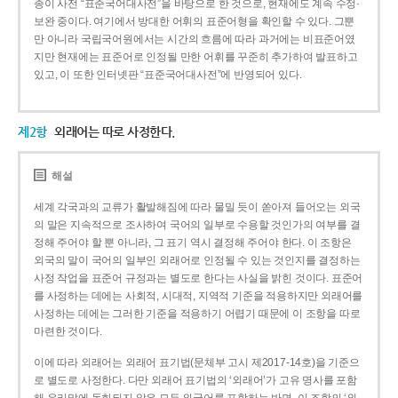
종이 사전 “표준국어대사전”을 바탕으로 한 것으로, 현재에도 계속 수정·
보완 중이다. 여기에서 방대한 어휘의 표준어형을 확인할 수 있다. 그뿐
만 아니라 국립국어원에서는 시간의 흐름에 따라 과거에는 비표준어였
지만 현재에는 표준어로 인정될 만한 어휘를 꾸준히 추가하여 발표하고
있고, 이 또한 인터넷판 “표준국어대사전”에 반영되어 있다.
제2항
외래어는 따로 사정한다.
해설
세계 각국과의 교류가 활발해짐에 따라 물밀 듯이 쏟아져 들어오는 외국
의 말은 지속적으로 조사하여 국어의 일부로 수용할 것인가의 여부를 결
정해 주어야 할 뿐 아니라, 그 표기 역시 결정해 주어야 한다. 이 조항은
외국의 말이 국어의 일부인 외래어로 인정될 수 있는 것인지를 결정하는
사정 작업을 표준어 규정과는 별도로 한다는 사실을 밝힌 것이다. 표준어
를 사정하는 데에는 사회적, 시대적, 지역적 기준을 적용하지만 외래어를
사정하는 데에는 그러한 기준을 적용하기 어렵기 때문에 이 조항을 따로
마련한 것이다.
이에 따라 외래어는 외래어 표기법(문체부 고시 제2017-14호)을 기준으
로 별도로 사정한다. 다만 외래어 표기법의 ‘외래어’가 고유 명사를 포함