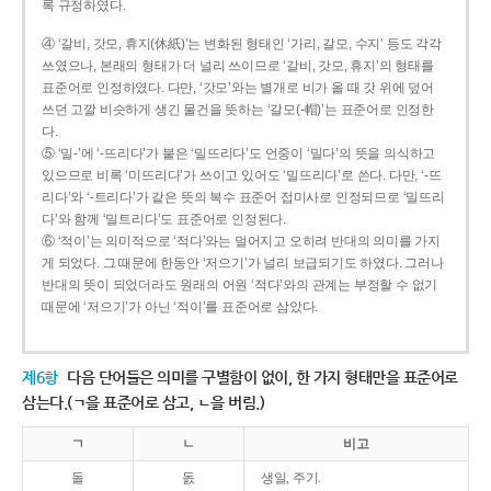
록 규정하였다.
④ ‘갈비, 갓모, 휴지(休紙)’는 변화된 형태인 ‘가리, 갈모, 수지’ 등도 각각
쓰였으나, 본래의 형태가 더 널리 쓰이므로 ‘갈비, 갓모, 휴지’의 형태를
표준어로 인정하였다. 다만, ‘갓모’와는 별개로 비가 올 때 갓 위에 덮어
쓰던 고깔 비슷하게 생긴 물건을 뜻하는 ‘갈모(-帽)’는 표준어로 인정한
다.
⑤ ‘밀-’에 ‘-뜨리다’가 붙은 ‘밀뜨리다’도 언중이 ‘밀다’의 뜻을 의식하고
있으므로 비록 ‘미뜨리다’가 쓰이고 있어도 ‘밀뜨리다’로 쓴다. 다만, ‘-뜨
리다’와 ‘-트리다’가 같은 뜻의 복수 표준어 접미사로 인정되므로 ‘밀뜨리
다’와 함께 ‘밀트리다’도 표준어로 인정된다.
⑥ ‘적이’는 의미적으로 ‘적다’와는 멀어지고 오히려 반대의 의미를 가지
게 되었다. 그 때문에 한동안 ‘저으기’가 널리 보급되기도 하였다. 그러나
반대의 뜻이 되었더라도 원래의 어원 ‘적다’와의 관계는 부정할 수 없기
때문에 ‘저으기’가 아닌 ‘적이’를 표준어로 삼았다.
제6항
다음 단어들은 의미를 구별함이 없이, 한 가지 형태만을 표준어로
삼는다.(ㄱ을 표준어로 삼고, ㄴ을 버림.)
ㄱ
ㄴ
비고
돌
돐
생일, 주기.