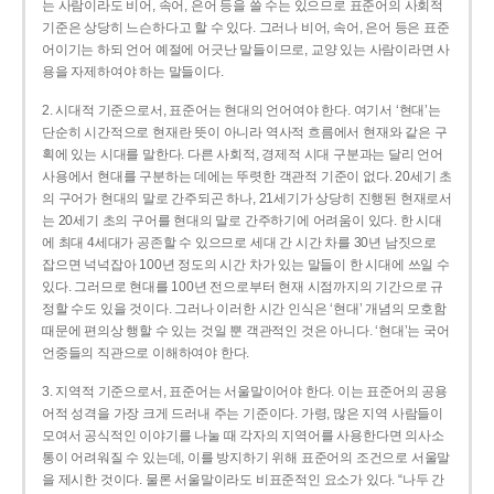
는 사람이라도 비어, 속어, 은어 등을 쓸 수는 있으므로 표준어의 사회적
기준은 상당히 느슨하다고 할 수 있다. 그러나 비어, 속어, 은어 등은 표준
어이기는 하되 언어 예절에 어긋난 말들이므로, 교양 있는 사람이라면 사
용을 자제하여야 하는 말들이다.
2. 시대적 기준으로서, 표준어는 현대의 언어여야 한다. 여기서 ‘현대’는
단순히 시간적으로 현재란 뜻이 아니라 역사적 흐름에서 현재와 같은 구
획에 있는 시대를 말한다. 다른 사회적, 경제적 시대 구분과는 달리 언어
사용에서 현대를 구분하는 데에는 뚜렷한 객관적 기준이 없다. 20세기 초
의 구어가 현대의 말로 간주되곤 하나, 21세기가 상당히 진행된 현재로서
는 20세기 초의 구어를 현대의 말로 간주하기에 어려움이 있다. 한 시대
에 최대 4세대가 공존할 수 있으므로 세대 간 시간 차를 30년 남짓으로
잡으면 넉넉잡아 100년 정도의 시간 차가 있는 말들이 한 시대에 쓰일 수
있다. 그러므로 현대를 100년 전으로부터 현재 시점까지의 기간으로 규
정할 수도 있을 것이다. 그러나 이러한 시간 인식은 ‘현대’ 개념의 모호함
때문에 편의상 행할 수 있는 것일 뿐 객관적인 것은 아니다. ‘현대’는 국어
언중들의 직관으로 이해하여야 한다.
3. 지역적 기준으로서, 표준어는 서울말이어야 한다. 이는 표준어의 공용
어적 성격을 가장 크게 드러내 주는 기준이다. 가령, 많은 지역 사람들이
모여서 공식적인 이야기를 나눌 때 각자의 지역어를 사용한다면 의사소
통이 어려워질 수 있는데, 이를 방지하기 위해 표준어의 조건으로 서울말
을 제시한 것이다. 물론 서울말이라도 비표준적인 요소가 있다. “나두 간