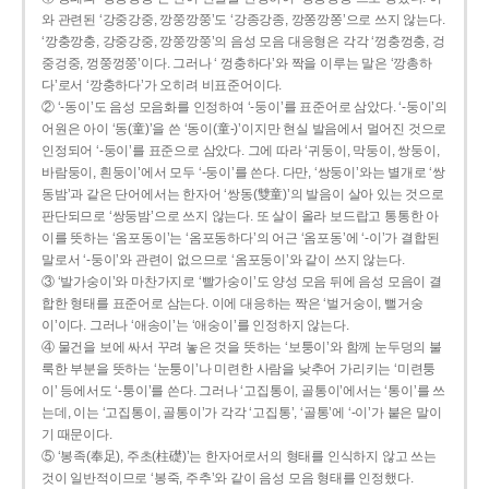
와 관련된 ‘강중강중, 깡쭝깡쭝’도 ‘강종강종, 깡쫑깡쫑’으로 쓰지 않는다.
‘깡충깡충, 강중강중, 깡쭝깡쭝’의 음성 모음 대응형은 각각 ‘껑충껑충, 겅
중겅중, 껑쭝껑쭝’이다. 그러나 ‘ 껑충하다’와 짝을 이루는 말은 ‘깡총하
다’로서 ‘깡충하다’가 오히려 비표준어이다.
② ‘-동이’도 음성 모음화를 인정하여 ‘-둥이’를 표준어로 삼았다. ‘-둥이’의
어원은 아이 ‘동(童)’을 쓴 ‘동이(童-)’이지만 현실 발음에서 멀어진 것으로
인정되어 ‘-둥이’를 표준으로 삼았다. 그에 따라 ‘귀둥이, 막둥이, 쌍둥이,
바람둥이, 흰둥이’에서 모두 ‘-둥이’를 쓴다. 다만, ‘쌍둥이’와는 별개로 ‘쌍
동밤’과 같은 단어에서는 한자어 ‘쌍동(雙童)’의 발음이 살아 있는 것으로
판단되므로 ‘쌍둥밤’으로 쓰지 않는다. 또 살이 올라 보드랍고 통통한 아
이를 뜻하는 ‘옴포동이’는 ‘옴포동하다’의 어근 ‘옴포동’에 ‘-이’가 결합된
말로서 ‘-둥이’와 관련이 없으므로 ‘옴포둥이’와 같이 쓰지 않는다.
③ ‘발가숭이’와 마찬가지로 ‘빨가숭이’도 양성 모음 뒤에 음성 모음이 결
합한 형태를 표준어로 삼는다. 이에 대응하는 짝은 ‘벌거숭이, 뻘거숭
이’이다. 그러나 ‘애송이’는 ‘애숭이’를 인정하지 않는다.
④ 물건을 보에 싸서 꾸려 놓은 것을 뜻하는 ‘보퉁이’와 함께 눈두덩의 불
룩한 부분을 뜻하는 ‘눈퉁이’나 미련한 사람을 낮추어 가리키는 ‘미련퉁
이’ 등에서도 ‘-퉁이’를 쓴다. 그러나 ‘고집통이, 골통이’에서는 ‘통이’를 쓰
는데, 이는 ‘고집통이, 골통이’가 각각 ‘고집통’, ‘골통’에 ‘-이’가 붙은 말이
기 때문이다.
⑤ ‘봉족(奉足), 주초(柱礎)’는 한자어로서의 형태를 인식하지 않고 쓰는
것이 일반적이므로 ‘봉죽, 주추’와 같이 음성 모음 형태를 인정했다.