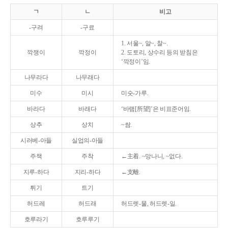
ㄱ
ㄴ
비고
-구려
-구료
1. 서울~, 알~, 찰~.
깍쟁이
깍정이
2. 도토리, 상수리 등의 받침은
‘깍정이’임.
나무라다
나무래다
미수
미시
미숫-가루.
바라다
바래다
‘바램[所望]’은 비표준어임.
상추
상치
~쌈.
시러베-아들
실업의-아들
주책
주착
←主着. ~망나니, ~없다.
지루-하다
지리-하다
←支離.
튀기
트기
허드레
허드래
허드렛-물, 허드렛-일.
호루라기
호루루기