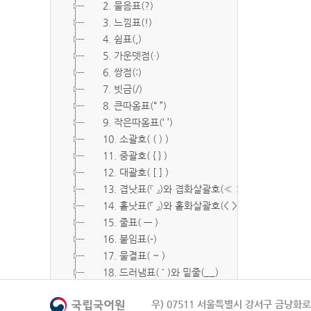
2. 물음표(?)
3. 느낌표(!)
4. 쉼표(,)
5. 가운뎃점(·)
6. 쌍점(:)
7. 빗금(/)
8. 큰따옴표(“ ”)
9. 작은따옴표(‘ ’)
10. 소괄호( ( ) )
11. 중괄호( { } )
12. 대괄호( [ ] )
13. 겹낫표(『 』)와 겹화살괄호(≪ ≫)
14. 홑낫표(「 」)와 홑화살괄호(< >)
15. 줄표( ― )
16. 붙임표(-)
17. 물결표( ~ )
18. 드러냄표( ˙ )와 밑줄(__)
19. 숨김표( O, X )
우) 07511 서울특별시 강서구 금낭화로 
20. 빠짐표( □ )