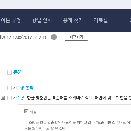
메인콘텐츠 바로가기
어문 규정
항별 연혁
용례 찾기
자료실
비교하기
017-12호(2017. 3. 28.)
본문
제1장 총칙
제1항
한글 맞춤법은 표준어를 소리대로 적되, 어법에 맞도록 함을 
해설
이 조항은 한글 맞춤법의 대원칙을 밝히고 있다. “표준어를 소리대로 적되
다른 원칙이라고 할 수 있다.