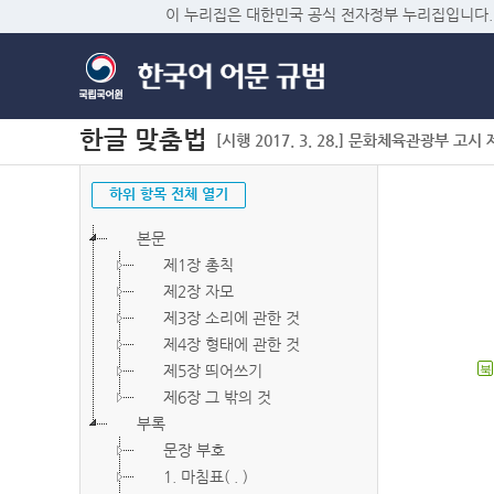
이 누리집은 대한민국 공식 전자정부 누리집입니다.
한글 맞춤법
[시행 2017. 3. 28.] 문화체육관광부 고시 제2
하위 항목 전체 열기
본문
제1장 총칙
제2장 자모
제3장 소리에 관한 것
제4장 형태에 관한 것
제5장 띄어쓰기
북
제6장 그 밖의 것
부록
문장 부호
1. 마침표( . )