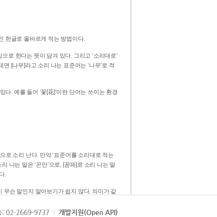
인 한글로 올바르게 적는 방법이다.
으로 한다는 뜻이 담겨 있다. 그리고 ‘소리대로’
. 예를 들어 ‘꽃[花]’이란 단어는 쓰이는 환경
 [꼳]으로 소리 난다. 만약 ‘표준어를 소리대로 적는
다.
 무슨 말인지 알아보기가 쉽지 않다. 의미가 같
쉽다. 즉 ‘꽃, 꼰, 꼳’보다는 ‘꽃’ 하나로 일관
: 02-2669-9737
개발지원(Open API)