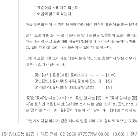
표준어를 소리대로 적는다.
어법에 맞도록 적는다.
한글 맞춤법은 이 두 가지 원칙에 따라 음성 언어인 표준어를 표음 문자
먼저 ‘표준어를 소리대로 적는다’는 말에는 한글 맞춤법이 표준어를 대상
적는다는 것은 그 표준어를 적을 때 발음에 따라 적는다는 뜻이다. 이를테면 [나무]라고 소리 나는 표준어는 ‘나무’로 적
고, [달리다]라고 소리 나는 표준어는 ‘달리다’로 적는다.
그런데 표준어를 소리대로 적는다는 원칙만으로 충분하지 않은 경우가 있다
에 따라 소리가 달라진다.
……………
꽃이[꼬치], 꽃을[꼬츨], 꽃에[꼬체]
[꼬ㅊ]
…
꽃만[꼰만], 꽃나무[꼰나무], 꽃놀이[꼰노리]
[꼰]
………
꽃과[꼳꽈], 꽃다발[꼳따발], 꽃밭[꼳빧]
[꼳]
‘꽃’은 ‘꽃이’일 때는 [꼬ㅊ]으로, ‘꽃만’일 때는 [꼰]으로, ‘꽃과’일 때는
다’는 원칙만 적용한다면, [꼬치]로 소리 나는 말은 ‘꼬치’로, [꼰만]으로 소리 나는 말은 ‘꼰만’으로, [꼳꽈]로 소리 나는 말
은 ‘꼳꽈’로 적게 되어 ‘꽃[花]’이라는 하나의 말이 여러 형태로 적히게 된
그런데 이처럼 의미가 같은 하나의 말을 여러 가지 형태로 적으면 그것이
은 하나의 말은 형태를 하나로 고정하여 일관되게 적어야 의미를 파악하기가 
되게 적는 것이 의미를 파악하는 데 효과적이다.
154(방화3동 827)
대표 전화: 02-2669-9775(평일 09:00~18:00)
전송