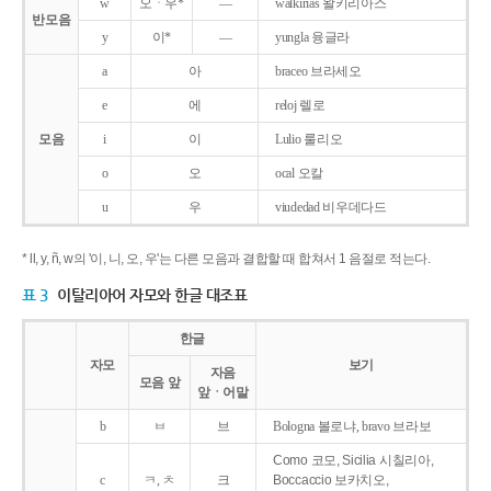
w
오ㆍ우*
―
walkirias 왈키리아스
반모음
y
이*
―
yungla 융글라
a
아
braceo 브라세오
e
에
reloj 렐로
모음
i
이
Lulio 룰리오
o
오
ocal 오칼
u
우
viudedad 비우데다드
* ll, y, ñ, w의 '이, 니, 오, 우'는 다른 모음과 결합할 때 합쳐서 1 음절로 적는다.
표 3
이탈리아어 자모와 한글 대조표
한글
자모
보기
자음
모음 앞
앞ㆍ어말
b
ㅂ
브
Bologna 볼로냐, bravo 브라보
Como 코모, Sicilia 시칠리아,
c
ㅋ, ㅊ
크
Boccaccio 보카치오,