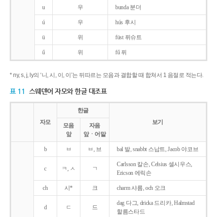
u
우
bunda 분더
ú
우
hús 후시
ü
위
füst 퓌슈트
ű
위
fű 퓌
* ny, s, j, ly의 ‘니, 시, 이, 이’는 뒤따르는 모음과 결합할 때 합쳐서 1 음절로 적는다.
표 11
스웨덴어 자모와 한글 대조표
한글
자모
보기
모음
자음
앞
앞ㆍ어말
b
ㅂ
ㅂ, 브
bal 발, snabbt 스납트, Jacob 야코브
Carlsson 칼손, Celsius 셀시우스,
c
ㅋ, ㅅ
ㄱ
Ericson 에릭손
ch
시*
크
charm 샤름, och 오크
dag 다그, dricka 드리카, Halmstad
d
ㄷ
드
할름스타드