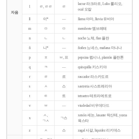
lacrar 라크라르, Lulio 룰리오,
l
ㄹ, ㄹㄹ
ㄹ
ocal 오칼
자음
ll
이*
―
llama 야마, lluvia 유비아
m
ㅁ
ㅁ
membrete 멤브레테
n
ㄴ
ㄴ
noche 노체, flan 플란
ñ
니*
―
ñoñez 뇨녜스, mañana 마냐나
p
ㅍ
ㅂ, 프
pepsina 펩시나, plantón 플란톤
q
ㅋ
―
quisquilla 키스키야
r
ㄹ
르
rascador 라스카도르
s
ㅅ
스
sastreria 사스트레리아
t
ㅌ
트
tetraetro 테트라에트로
v
ㅂ
―
viudedad 비우데다드
ㅅ,
xenón 세논, laxante 락산테, yuxta
x
ㄱ스
ㄱㅅ
육스타
z
ㅅ
스
zagal 사갈, liquidez 리키데스