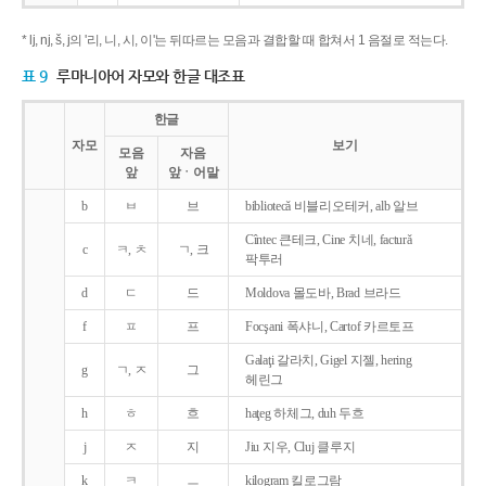
* lj, nj, š, j의 '리, 니, 시, 이'는 뒤따르는 모음과 결합할 때 합쳐서 1 음절로 적는다.
표 9
루마니아어 자모와 한글 대조표
한글
자모
보기
모음
자음
앞
앞ㆍ어말
b
ㅂ
브
bibliotecǎ 비블리오테커, alb 알브
Cîntec 큰테크, Cine 치네, facturǎ
c
ㅋ, ㅊ
ㄱ, 크
팍투러
d
ㄷ
드
Moldova 몰도바, Brad 브라드
f
ㅍ
프
Focşani 폭샤니, Cartof 카르토프
Galaţi 갈라치, Gigel 지젤, hering
g
ㄱ, ㅈ
그
헤린그
h
ㅎ
흐
haţeg 하체그, duh 두흐
j
ㅈ
지
Jiu 지우, Cluj 클루지
k
ㅋ
ㅡ
kilogram 킬로그람