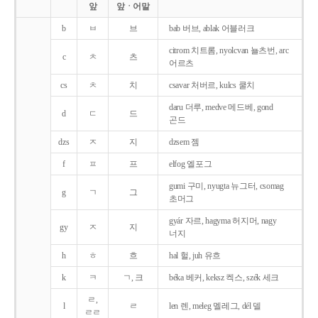
앞
앞ㆍ어말
b
ㅂ
브
bab 버브, ablak 어블러크
citrom 치트롬, nyolcvan 뇰츠번, arc
c
ㅊ
츠
어르츠
cs
ㅊ
치
csavar 처버르, kulcs 쿨치
daru 더루, medve 메드베, gond
d
ㄷ
드
곤드
dzs
ㅈ
지
dzsem 젬
f
ㅍ
프
elfog 엘포그
gumi 구미, nyugta 뉴그터, csomag
g
ㄱ
그
초머그
gyár 자르, hagyma 허지머, nagy
gy
ㅈ
지
너지
h
ㅎ
흐
hal 헐, juh 유흐
k
ㅋ
ㄱ, 크
béka 베커, keksz 켁스, szék 세크
ㄹ,
l
ㄹ
len 렌, meleg 멜레그, dél 델
ㄹㄹ