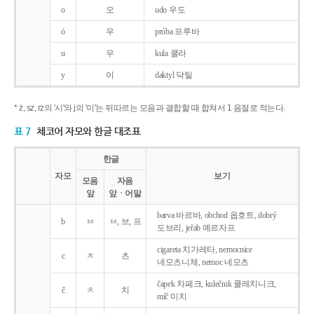
o
오
udo 우도
ó
우
próba 프루바
u
우
kula 쿨라
y
이
daktyl 닥틸
* ż, sz, rz의 '시'와 j의 '이'는 뒤따르는 모음과 결합할 때 합쳐서 1 음절로 적는다.
표 7
체코어 자모와 한글 대조표
한글
자모
보기
모음
자음
앞
앞ㆍ어말
barva 바르바, obchod 옵호트, dobrý
b
ㅂ
ㅂ, 브, 프
도브리, jeřab 예르자프
cigareta 치가레타, nemocnice
c
ㅊ
츠
네모츠니체, nemoc 네모츠
čapek 차페크, kulečnik 쿨레치니크,
č
ㅊ
치
míč 미치