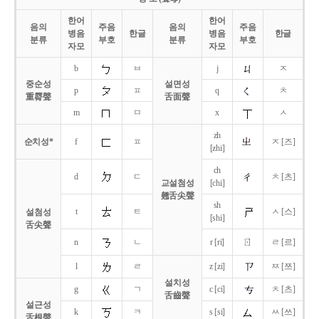
한어
한어
음의
주음
음의
주음
병음
한글
병음
한글
분류
부호
분류
부호
자모
자모
b
ㅂ
j
ㅈ
중순성
설면성
p
ㅍ
q
ㅊ
重脣聲
舌面聲
m
ㅁ
x
ㅅ
zh
순치성*
f
ㅍ
ㅈ [즈]
[zhi]
ch
d
ㄷ
ㅊ [츠]
교설첨성
[chi]
翹舌尖聲
sh
t
ㅌ
ㅅ [스]
설첨성
[shi]
舌尖聲
ㄖ
n
ㄴ
r [ri]
ㄹ [르]
l
ㄹ
z [zi]
ㅉ [쯔]
설치성
g
ㄱ
c [ci]
ㅊ [츠]
舌齒聲
설근성
k
ㅋ
s [si]
ㅆ [쓰]
舌根聲