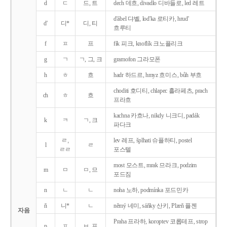
d
ㄷ
드, 트
dech 데흐, divadlo 디바들로, led 레트
d'ábel 댜벨, lod'ka 로티카, hrud'
d'
디*
디, 티
흐루티
f
ㅍ
프
fík 피크, knoflík 크노플리크
g
ㄱ
ㄱ, 그, 크
gramofon 그라모폰
h
ㅎ
흐
hadr 하드르, hmyz 흐미스, bůh 부흐
choditi 호디티, chlapec 흘라페츠, prach
ch
ㅎ
흐
프라흐
kachna 카흐나, nikdy 니크디, padák
k
ㅋ
ㄱ, 크
파다크
ㄹ,
lev 레프, šplhati 슈플하티, postel
l
ㄹ
ㄹㄹ
포스텔
most 모스트, mrak 므라크, podzim
m
ㅁ
ㅁ, 므
포드짐
n
ㄴ
ㄴ
noha 노하, podmínka 포드민카
ň
니*
ㄴ
němý 네미, sáňky 산키, Plzeň 플젠
자음
Praha 프라하, koroptev 코롭테프, strop
p
ㅍ
ㅂ, 프