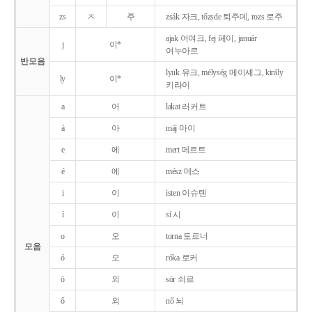
zs
ㅈ
주
zsák 자크, tőzsde 퇴주데, rozs 로주
ajak 어여크, fej 페이, január
j
이*
여누아르
반모음
lyuk 유크, mélység 메이셰그, király
ly
이*
키라이
a
어
lakat 러커트
á
아
máj 마이
e
에
mert 메르트
é
에
mész 메스
i
이
isten 이슈텐
í
이
sí 시
o
오
torna 토르너
모음
ó
오
róka 로커
ö
외
sör 쇠르
ő
외
nő 뇌