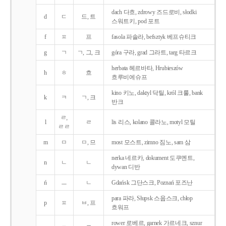
dach 다흐, zdrowy 즈드로비, słodki
d
ㄷ
드, 트
스워트키, pod 포트
f
ㅍ
프
fasola 파솔라, befsztyk 베프슈티크
g
ㄱ
ㄱ, 그, 크
góra 구라, grad 그라트, targ 타르크
herbata 헤르바타, Hrubieszów
h
ㅎ
흐
흐루비에슈프
kino 키노, daktyl 닥틸, król 크룰, bank
k
ㅋ
ㄱ, 크
반크
ㄹ,
l
ㄹ
lis 리스, kolano 콜라노, motyl 모틸
ㄹㄹ
m
ㅁ
ㅁ, 므
most 모스트, zimno 짐노, sam 삼
nerka 네르카, dokument 도쿠멘트,
n
ㄴ
ㄴ
dywan 디반
ń
ㅡ
ㄴ
Gdańsk 그단스크, Poznań 포즈난
para 파라, Słupsk 스웁스크, chłop
p
ㅍ
ㅂ, 프
흐워프
rower 로베르, garnek 가르네크, sznur