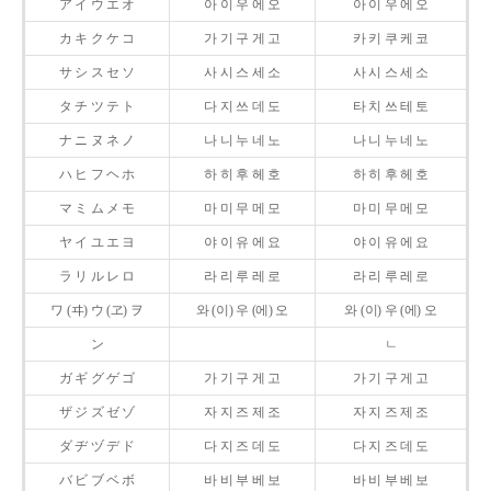
ア イ ウ エ オ
아 이 우 에 오
아 이 우 에 오
カ キ ク ケ コ
가 기 구 게 고
카 키 쿠 케 코
サ シ ス セ ソ
사 시 스 세 소
사 시 스 세 소
タ チ ツ テ ト
다 지 쓰 데 도
타 치 쓰 테 토
ナ ニ ヌ ネ ノ
나 니 누 네 노
나 니 누 네 노
ハ ヒ フ ヘ ホ
하 히 후 헤 호
하 히 후 헤 호
マ ミ ム メ モ
마 미 무 메 모
마 미 무 메 모
ヤ イ ユ エ ヨ
야 이 유 에 요
야 이 유 에 요
ラ リ ル レ ロ
라 리 루 레 로
라 리 루 레 로
ワ (ヰ) ウ (ヱ) ヲ
와 (이) 우 (에) 오
와 (이) 우 (에) 오
ン
ㄴ
ガ ギ グ ゲ ゴ
가 기 구 게 고
가 기 구 게 고
ザ ジ ズ ゼ ゾ
자 지 즈 제 조
자 지 즈 제 조
ダ ヂ ヅ デ ド
다 지 즈 데 도
다 지 즈 데 도
バ ビ ブ ベ ボ
바 비 부 베 보
바 비 부 베 보