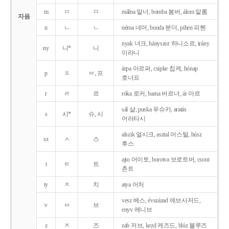
m
ㅁ
ㅁ
málna 말너, bomba 봄버, álom 알롬
자음
n
ㄴ
ㄴ
néma 네머, bunda 분더, pihen 피헨
nyak 녀크, hányszor 하니소르, irány
ny
니*
니
이라니
árpa 아르퍼, csipke 칩케, hónap
p
ㅍ
ㅂ, 프
호너프
r
ㄹ
르
róka 로커, barna 버르너, ár 아르
sál 샬, puska 푸슈카, aratás
s
시*
슈, 시
어러타시
alszik 얼시크, asztal 어스털, húsz
sz
ㅅ
스
후스
ajto 어이토, borotva 보로트버, csont
t
ㅌ
트
촌트
ty
ㅊ
치
atya 어처
vesz 베스, évszázad 에브사저드,
v
ㅂ
브
enyv 에니브
z
ㅈ
즈
zab 저브, kezd 케즈드, blúz 블루즈