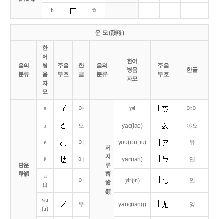
h
ㅎ
운 모 (韻母)
한
어
한어
음의
병
주음
한
음의
주음
병음
한글
분류
음
부호
글
분류
부호
자모
자
모
a
아
yai
야이
o
오
yao
(iao)
야오
e
어
you
(iou,
iu)
유
제
치
ê
에
yan
(ian)
옌
단운
류
單韻
齊
yi
이
yin(in)
인
齒
(i)
類
wu
우
yang
(iang)
양
(u)