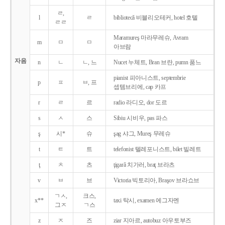
ㄹ,
l
ㄹ
bibliotecǎ 비블리오테커, hotel 호텔
ㄹㄹ
Maramureş 마라무레슈, Avram
m
ㅁ
ㅁ
아브람
자음
n
ㄴ
ㄴ, 느
Nucet 누체트, Bran 브란, pumn 품느
pianist 피아니스트, septembrie
p
ㅍ
ㅂ, 프
셉템브리에, cap 카프
r
ㄹ
르
radio 라디오, dor 도르
s
ㅅ
스
Sibiu 시비우, pas 파스
ş
시*
슈
şag 샤그, Mureş 무레슈
t
ㅌ
트
telefonist 텔레포니스트, bilet 빌레트
ţ
ㅊ
츠
ţigarǎ 치가러, braţ 브라츠
v
ㅂ
브
Victoria 빅토리아, Braşov 브라쇼브
ㄱㅅ,
크스,
x**
taxi 탁시, examen 에그자멘
그ㅈ
ㄱ스
z
ㅈ
즈
ziar 지아르, autobuz 아우토부즈