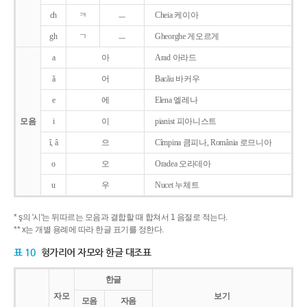
ch
ㅋ
ㅡ
Cheia 케이아
gh
ㄱ
ㅡ
Gheorghe 게오르게
a
아
Arad 아라드
ǎ
어
Bacǎu 바커우
e
에
Elena 엘레나
모음
i
이
pianist 피아니스트
î, â
으
Cîmpina 큼피나, România 로므니아
o
오
Oradea 오라데아
u
우
Nucet 누체트
* ş의 '시'는 뒤따르는 모음과 결합할 때 합쳐서 1 음절로 적는다.
** x는 개별 용례에 따라 한글 표기를 정한다.
표 10
헝가리어 자모와 한글 대조표
한글
자모
보기
모음
자음