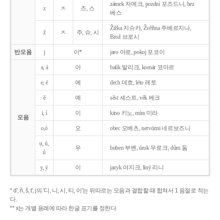
zámek 자메크, pozdní 포즈드니, bez
z
ㅈ
즈, 스
베스
Žižka 지슈카, Žvěřina 주베르지나,
ž
ㅈ
주, 슈, 시
Brož 브로시
반모음
j
이*
jaro 야로, pokoj 포코이
a, á
아
balík 발리크, komár 코마르
e, é
에
dech 데흐, léto 레토
ě
예
sěst 셰스트, věk 베크
i, í
이
kino 키노, míra 미라
모음
o,ó
오
obec 오베츠, nervózni 네르보즈니
u, ú,
우
buben 부벤, úrok 우로크, dům 둠
ů
y, ý
이
jazyk
야지크, líný 리니
* d', ň, š, t', j의 '디, 니, 시, 티, 이'는 뒤따르는 모음과 결합할 때 합쳐서 1 음절로 적는
다.
** x는 개별 용례에 따라 한글 표기를 정한다.