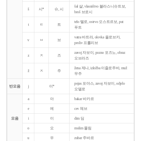
šal 샬, vlasništvo 블라스니슈트보,
š
시*
슈, 시
broš 브로시
telo 텔로, ostrvo 오스트르보, put
t
ㅌ
트
푸트
vatra 바트라, olovka 올로브카,
v
ㅂ
브
proliv 프롤리브
zavoj 자보이, pozno 포즈노, obraz
z
ㅈ
즈
오브라즈
žena 제나, izložba 이즐로주바, muž
ž
ㅈ
주
무주
pojas 포야스, zavoj 자보이, odjelo
반모음
j
이*
오델로
a
아
bakar 바카르
e
에
cev 체브
모음
i
이
dim 딤
o
오
molim 몰림
u
우
zubar 주바르