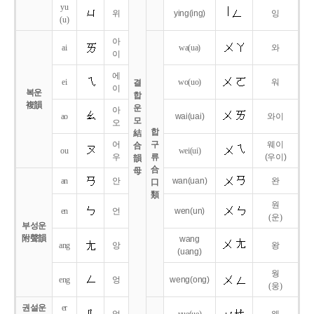
yu
위
ying
(ing)
잉
(u)
아
ai
wa
(ua)
와
이
에
ei
wo
(uo)
워
결
이
복운
합
複韻
운
아
ao
wai
(uai)
와이
모
오
합
結
어
구
웨이
合
ou
wei
(ui)
우
류
(우이)
韻
合
母
an
안
wan
(uan)
완
口
類
원
en
언
wen
(un)
(운)
부성운
附聲韻
wang
ang
앙
왕
(uang)
웡
eng
엉
weng
(ong)
(웅)
권설운
er