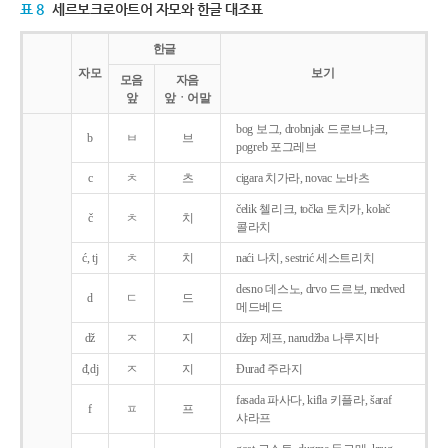
표 8
세르보크로아트어 자모와 한글 대조표
한글
자모
보기
모음
자음
앞
앞ㆍ어말
bog 보그, drobnjak 드로브냐크,
b
ㅂ
브
pogreb 포그레브
c
ㅊ
츠
cigara 치가라, novac 노바츠
čelik 첼리크, točka 토치카, kolač
č
ㅊ
치
콜라치
ć, tj
ㅊ
치
naći 나치, sestrić 세스트리치
desno 데스노, drvo 드르보, medved
d
ㄷ
드
메드베드
dž
ㅈ
지
džep 제프, narudžba 나루지바
đ,dj
ㅈ
지
Ðurađ 주라지
fasada 파사다, kifla 키플라, šaraf
f
ㅍ
프
샤라프