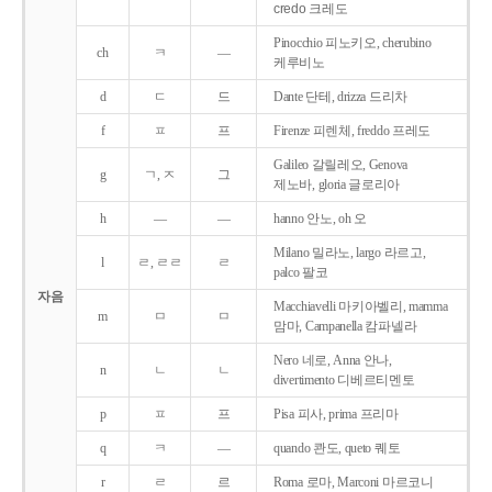
credo 크레도
Pinocchio 피노키오, cherubino
ch
ㅋ
―
케루비노
d
ㄷ
드
Dante 단테, drizza 드리차
f
ㅍ
프
Firenze 피렌체, freddo 프레도
Galileo 갈릴레오, Genova
g
ㄱ, ㅈ
그
제노바, gloria 글로리아
h
―
―
hanno 안노, oh 오
Milano 밀라노, largo 라르고,
l
ㄹ, ㄹㄹ
ㄹ
palco 팔코
자음
Macchiavelli 마키아벨리, mamma
m
ㅁ
ㅁ
맘마, Campanella 캄파넬라
Nero 네로, Anna 안나,
n
ㄴ
ㄴ
divertimento 디베르티멘토
p
ㅍ
프
Pisa 피사, prima 프리마
q
ㅋ
―
quando 콴도, queto 퀘토
r
ㄹ
르
Roma 로마, Marconi 마르코니