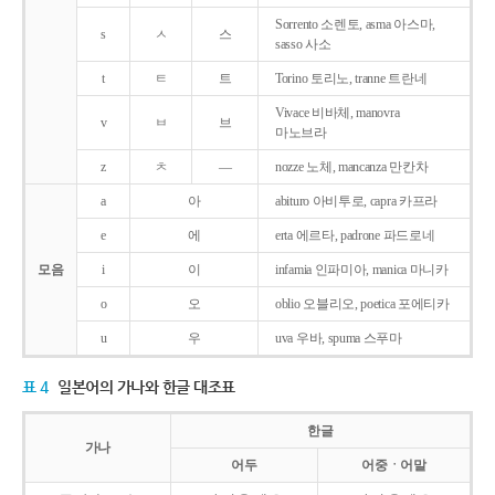
Sorrento 소렌토, asma 아스마,
s
ㅅ
스
sasso 사소
t
ㅌ
트
Torino 토리노, tranne 트란네
Vivace 비바체, manovra
v
ㅂ
브
마노브라
z
ㅊ
―
nozze 노체, mancanza 만칸차
a
아
abituro 아비투로, capra 카프라
e
에
erta 에르타, padrone 파드로네
모음
i
이
infamia 인파미아, manica 마니카
o
오
oblio 오블리오, poetica 포에티카
u
우
uva 우바, spuma 스푸마
표 4
일본어의 가나와 한글 대조표
한글
가나
어두
어중ㆍ어말