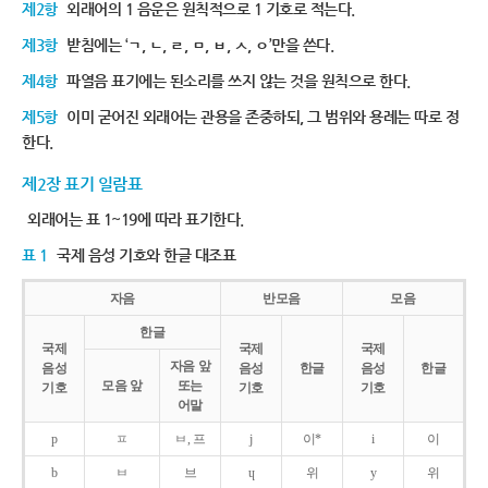
제2항
외래어의 1 음운은 원칙적으로 1 기호로 적는다.
제3항
받침에는 ‘ㄱ, ㄴ, ㄹ, ㅁ, ㅂ, ㅅ, ㅇ’만을 쓴다.
제4항
파열음 표기에는 된소리를 쓰지 않는 것을 원칙으로 한다.
제5항
이미 굳어진 외래어는 관용을 존중하되, 그 범위와 용례는 따로 정
한다.
제2장 표기 일람표
외래어는 표 1~19에 따라 표기한다.
표 1
국제 음성 기호와 한글 대조표
자음
반모음
모음
한글
국제
국제
국제
자음 앞
음성
음성
한글
음성
한글
모음 앞
또는
기호
기호
기호
어말
p
ㅍ
ㅂ, 프
j
이*
i
이
b
ㅂ
브
ɥ
위
y
위