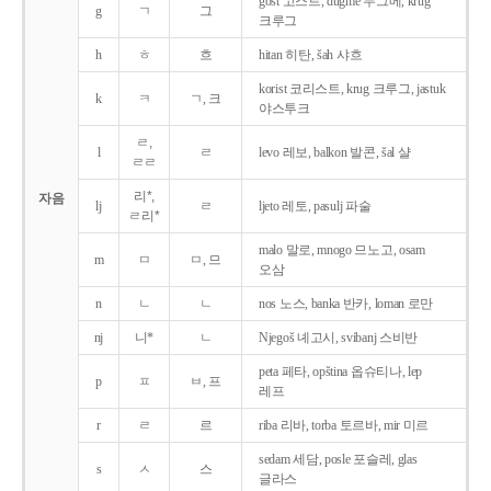
gost 고스트, dugme 두그메, krug
g
ㄱ
그
크루그
h
ㅎ
흐
hitan 히탄, šah 샤흐
korist 코리스트, krug 크루그, jastuk
k
ㅋ
ㄱ, 크
야스투크
ㄹ,
l
ㄹ
levo 레보, balkon 발콘, šal 샬
ㄹㄹ
리*,
자음
lj
ㄹ
ljeto 레토, pasulj 파술
ㄹ리*
malo 말로, mnogo 므노고, osam
m
ㅁ
ㅁ, 므
오삼
n
ㄴ
ㄴ
nos 노스, banka 반카, loman 로만
nj
니*
ㄴ
Njegoš 녜고시, svibanj 스비반
peta 페타, opština 옵슈티나, lep
p
ㅍ
ㅂ, 프
레프
r
ㄹ
르
riba 리바, torba 토르바, mir 미르
sedam 세담, posle 포슬레, glas
s
ㅅ
스
글라스