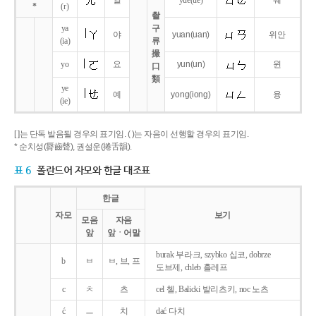
얼
yue
(ue)
웨
*
(r)
촬
ya
구
야
yuan
(uan)
위안
(ia)
류
撮
yo
요
yun
(un)
윈
口
類
ye
예
yong
(iong)
융
(ie)
[ ]는 단독 발음될 경우의 표기임. ( )는 자음이 선행할 경우의 표기임.
* 순치성(脣齒聲), 권설운(捲舌韻).
표 6
폴란드어 자모와 한글 대조표
한글
자모
보기
모음
자음
앞
앞ㆍ어말
burak 부라크, szybko 십코, dobrze
b
ㅂ
ㅂ, 브, 프
도브제, chleb 흘레프
c
ㅊ
츠
cel 첼, Balicki 발리츠키, noc 노츠
ć
ㅡ
치
dać 다치