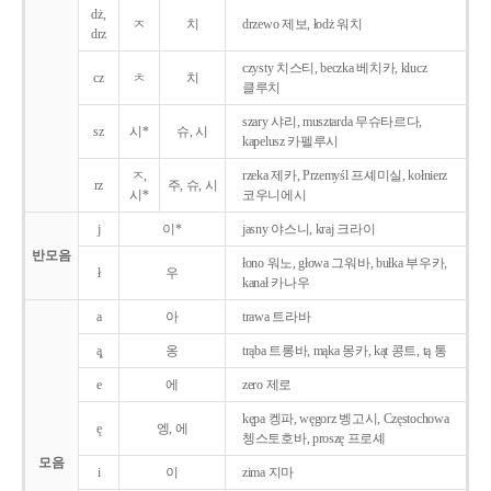
dż,
ㅈ
치
drzewo 제보, łodż 워치
drz
czysty 치스티, beczka 베치카, klucz
cz
ㅊ
치
클루치
szary 샤리, musztarda 무슈타르다,
sz
시*
슈, 시
kapelusz 카펠루시
ㅈ,
rzeka 제카, Przemyśl 프셰미실, kołnierz
rz
주, 슈, 시
시*
코우니에시
j
이*
jasny 야스니, kraj 크라이
반모음
łono 워노, głowa 그워바, bułka 부우카,
ł
우
kanał 카나우
a
아
trawa 트라바
ą̨
옹
trąba 트롱바, mąka 몽카, kąt 콩트, tą 통
e
에
zero 제로
kępa 켕파, węgorz 벵고시, Częstochowa
ę
엥, 에
쳉스토호바, proszę 프로셰
모음
i
이
zima 지마