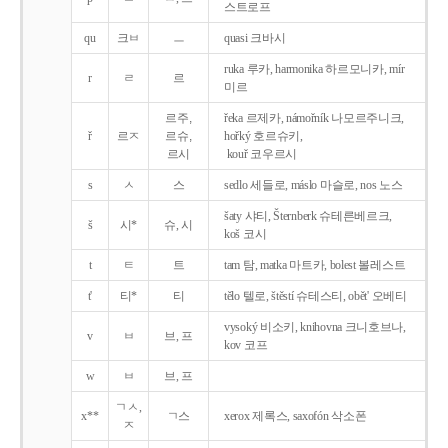
스트로프
qu
크ㅂ
ㅡ
quasi 크바시
ruka 루카, harmonika 하르모니카, mír
r
ㄹ
르
미르
르주,
řeka 르제카, námořník 나모르주니크,
ř
르ㅈ
르슈,
hořký 호르슈키,
르시
kouř 코우르시
s
ㅅ
스
sedlo 세들로, máslo 마슬로, nos 노스
šaty 샤티, Šternberk 슈테른베르크,
š
시*
슈, 시
koš 코시
t
ㅌ
트
tam 탐, matka 마트카, bolest 볼레스트
t'
티*
티
tělo 텔로, štěstí 슈테스티, obět' 오베티
vysoký 비소키, knihovna 크니호브나,
v
ㅂ
브, 프
kov 코프
w
ㅂ
브, 프
ㄱㅅ,
x**
ㄱ스
xerox 제록스, saxofón 삭소폰
ㅈ