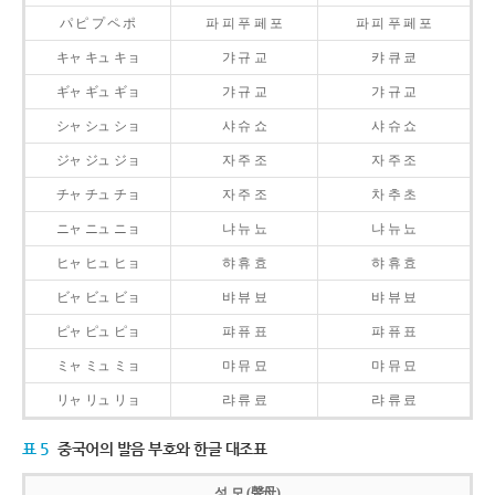
パ ピ プ ペ ポ
파 피 푸 페 포
파 피 푸 페 포
キャ キュ キョ
갸 규 교
캬 큐 쿄
ギャ ギュ ギョ
갸 규 교
갸 규 교
シャ シュ ショ
샤 슈 쇼
샤 슈 쇼
ジャ ジュ ジョ
자 주 조
자 주 조
チャ チュ チョ
자 주 조
차 추 초
ニャ ニュ ニョ
냐 뉴 뇨
냐 뉴 뇨
ヒャ ヒュ ヒョ
햐 휴 효
햐 휴 효
ビャ ビュ ビョ
뱌 뷰 뵤
뱌 뷰 뵤
ピャ ピュ ピョ
퍄 퓨 표
퍄 퓨 표
ミャ ミュ ミョ
먀 뮤 묘
먀 뮤 묘
リャ リュ リョ
랴 류 료
랴 류 료
표 5
중국어의 발음 부호와 한글 대조표
성 모 (聲母)