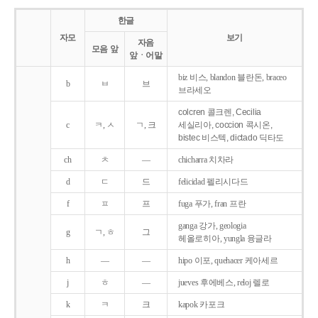
한글
자모
보기
자음
모음 앞
앞ㆍ어말
biz 비스, blandon 블란돈, braceo
b
ㅂ
브
브라세오
colcren 콜크렌, Cecilia
c
ㅋ, ㅅ
ㄱ, 크
세실리아, coccion 콕시온,
bistec 비스텍, dictado 딕타도
ch
ㅊ
―
chicharra 치차라
d
ㄷ
드
felicidad 펠리시다드
f
ㅍ
프
fuga 푸가, fran 프란
ganga 강가, geologia
g
ㄱ, ㅎ
그
헤올로히아, yungla 융글라
h
―
―
hipo 이포, quehacer 케아세르
j
ㅎ
―
jueves 후에베스, reloj 렐로
k
ㅋ
크
kapok 카포크