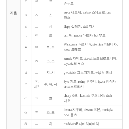
r
ㄹ
르
슈누르
serce 세르체, srebro 스레브로, pas
자음
s
ㅅ
스
파스
ś
ㅡ
시
ślepy 실레피, dziś 지시
t
ㅌ
트
tam 탐, matka 마트카, but 부트
Warszawa 바르샤바, piwnica 피브니차,
w
ㅂ
브, 프
krew 크레프
zamek 자메크, zbrodnia 즈브로드니아,
z
ㅈ
즈, 스
wywóz 비부스
ź
ㅡ
지, 시
gwoździk 그보지지크, więź 비엥시
ㅈ,
żyto 지토, różny 루주니, łyżka 위슈카,
ż
주, 슈, 시
시*
straż 스트라시
chory 호리, kuchnia 쿠흐니아, dach
ch
ㅎ
흐
다흐
dziura 지우라, dzwon 즈본, mosiądz
dz
ㅈ
즈, 츠
모시옹츠
dź
ㅡ
치
niedźwiedź 니에치비에치