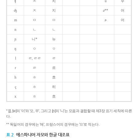
ʧ
ㅊ
치
u
우
ʤ
ㅈ
지
ə**
어
m
ㅁ
ㅁ
ɚ
어
n
ㄴ
ㄴ
ɲ
니*
뉴
ŋ
ㅇ
ㅇ
l
ㄹ, ㄹㄹ
ㄹ
r
ㄹ
르
h
ㅎ
흐
ç
ㅎ
히
x
ㅎ
흐
* [j], [w]의 '이'와 '오, 우', 그리고 [ɲ]의 '니'는 모음과 결합할 때 제3장 표기 세칙에 따른
다.
** 독일어의 경우에는 '에', 프랑스어의 경우에는 '으'로 적는다.
표 2
에스파냐어 자모와 한글 대조표