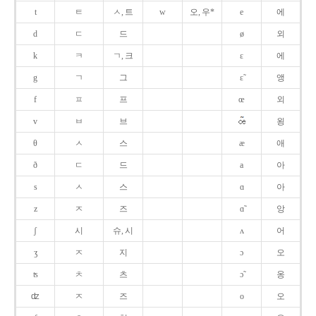
t
ㅌ
ㅅ, 트
w
오, 우*
e
에
d
ㄷ
드
ø
외
k
ㅋ
ㄱ, 크
ɛ
에
g
ㄱ
그
ɛ̃
앵
f
ㅍ
프
œ
외
v
ㅂ
브
욍
θ
ㅅ
스
æ
애
ð
ㄷ
드
a
아
s
ㅅ
스
ɑ
아
z
ㅈ
즈
ɑ̃
앙
ʃ
시
슈, 시
ʌ
어
ʒ
ㅈ
지
ɔ
오
ʦ
ㅊ
츠
ɔ̃
옹
ʣ
ㅈ
즈
o
오