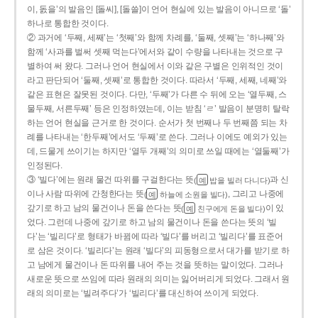
이, 돐을’의 발음인 [돌씨], [돌쓸]이 언어 현실에 있는 발음이 아니므로 ‘돌’
하나로 통합한 것이다.
② 과거에 ‘두째, 세째’는 ‘첫째’와 함께 차례를, ‘둘째, 셋째’는 ‘하나째’와
함께 ‘사과를 벌써 셋째 먹는다’에서와 같이 수량을 나타내는 것으로 구
별하여 써 왔다. 그러나 언어 현실에서 이와 같은 구별은 인위적인 것이
라고 판단되어 ‘둘째, 셋째’로 통합한 것이다. 따라서 ‘두째, 세째, 네째’와
같은 표현은 잘못된 것이다. 다만, ‘두째’가 다른 수 뒤에 오는 ‘열두째, 스
물두째, 서른두째’ 등은 인정하였는데, 이는 받침 ‘ㄹ’ 발음이 분명히 탈락
하는 언어 현실을 근거로 한 것이다. 순서가 첫 번째나 두 번째쯤 되는 차
례를 나타내는 ‘한두째’에서도 ‘두째’로 쓴다. 그러나 이에도 예외가 있는
데, 드물게 쓰이기는 하지만 ‘열두 개째’의 의미로 쓰일 때에는 ‘열둘째’가
인정된다.
③ ‘빌다’에는 원래 물건 따위를 구걸한다는 뜻
과 신
(
밥을 빌러 다니다)
예
이나 사람 따위에 간청한다는 뜻
, 그리고 나중에
(
하늘에 소원을 빌다)
예
갚기로 하고 남의 물건이나 돈을 쓴다는 뜻
이 있
(
친구에게 돈을 빌다)
예
었다. 그런데 나중에 갚기로 하고 남의 물건이나 돈을 쓴다는 뜻의 ‘빌
다’는 ‘빌리다’로 형태가 바뀜에 따라 ‘빌다’를 버리고 ‘빌리다’를 표준어
로 삼은 것이다. ‘빌리다’는 원래 ‘빌다’의 피동형으로서 대가를 받기로 하
고 남에게 물건이나 돈 따위를 내어 주는 것을 뜻하는 말이었다. 그러나
새로운 뜻으로 쓰임에 따라 원래의 의미는 잃어버리게 되었다. 그래서 원
래의 의미로는 ‘빌려주다’가 ‘빌리다’를 대신하여 쓰이게 되었다.