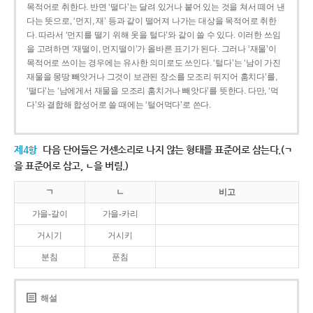
목적어로 취한다. 반면 ‘떨다’는 달려 있거나 붙어 있는 것을 쳐서 떼어 낸
다는 뜻으로, ‘먼지, 재’ 등과 같이 떨어져 나가는 대상을 목적어로 취한
다. 따라서 ‘먼지를 떨기 위해 옷을 털다’와 같이 쓸 수 있다. 이러한 쓰임
을 고려하면 ‘재떨이, 먼지떨이’가 올바른 표기가 된다. 그러나 ‘재물’이
목적어로 쓰이는 경우에는 유사한 의미로도 쓰인다. ‘털다’는 ‘남이 가진
재물을 몽땅 빼앗거나 그것이 보관된 장소를 모조리 뒤지어 훔치다’를,
‘떨다’는 ‘남에게서 재물을 모조리 훔치거나 빼앗다’를 뜻한다. 다만, ‘먹
다’와 결합해 합성어로 쓸 때에는 ‘털어먹다’로 쓴다.
제4항
다음 단어들은 거센소리로 나지 않는 형태를 표준어로 삼는다.(ㄱ
을 표준어로 삼고, ㄴ을 버림.)
ㄱ
ㄴ
비고
가을-갈이
가을-카리
거시기
거시키
분침
푼침
해설