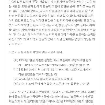
다.”와 같은 말에서 ‘두’는 서울말이기는 하지만 표준어는 아니다. 교양 있
는 사람은 오랜 문자 언어의 관습적 쓰임에 영향을 받아 ‘도’라고 쓰는 것
이 옳다고 믿기 때문이다. 따라서 서울말은 서울 지역의 말을 바탕으로
하되 언중들의 교양 의식을 반영한 말이라고 할 수 있다. 서울말을 표준
어의 조건으로 한다는 이러한 규정을 어떤 지역어를 사용하면 안 된다는
뜻으로 오해하면 안 된다. 표준어는 교육, 방송, 공식적 담화 등에서 써야
할 말이지 지역 사람들끼리 편하게 대화하는 경우에까지 꼭 써야 하는 말
이 아니다. 오히려 여러 지역어는 지역의 문화적 가치를 보존하는 소중한
자산이기도 하고 지역 사람들의 연대 의식을 강화하는 긍정적 기능을 하
기도 한다.
표준어 규정의 실제적인 대상은 다음과 같다.
(가) 1933년 ‘한글 마춤법 통일안’에서 표준어로 규정하였던 형태
가 그동안 자연스러운 언어 변화에 의해 고형(古形)이 된 것
(나) 1933년 당시 미처 사정의 대상이 되지 않아 표준어로서의 자
격을 인정받을 기회가 없었던 것
(다) 각 사전에서 달리 처리하여 정리가 필요한 것
(라) 방언, 신조어 등이 세력을 얻어 표준어 자리를 굳혀 가던 것
그러나 수많은 어휘의 표준어형을 규정에서 다 예시할 수는 없다. 이러한
한계를 보완하고자 국립국어원에서는 인터넷으로 “표준국어대사전”을
제공하고 있다. 인터넷판 “표준국어대사전”은 1999년에 초판이 발간된