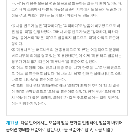
ㅘ, ㅝ’ 등의 원순 모음을 평순 모음으로 발음하는 일은 더 흔히 일어난다.
그러나 이 조항에서 다룬 단어들은 표준어 지역에서도 모음의 단순화 과
정을 겪고, 애초의 형태는 들어 보기 어렵게 된 것들이다.
① 사용 빈도가 높은 ‘괴퍅하다’는 ‘괴팍하다’로 발음이 바뀌었으므로 바
뀐 발음 ‘팍’을 인정하였다. 그러나 사용 빈도가 낮은 ‘강퍅하다, 퍅하다,
퍅성’ 등에서의 ‘퍅’은 ‘팍’으로 발음되지 않으므로 ‘퍅’이 아직도 표준어
형이다.
② ‘미류나무’는 버드나무의 한 종류이므로 ‘미류’는 어원적으로 분명히
버드나무의 의미를 담고 있는 ‘미류(美柳)’인데 이제 ‘미류’라고 발음하는
경우가 거의 없기 때문에 ‘미루나무’를 표준어로 삼았다.
③ ‘여느’도 원래 ‘여늬’였으나 이중 모음 ‘ㅢ’가 단모음 ‘ㅡ’로 변하였으므
로 ‘여느’를 표준어로 삼았다. ‘늬나노’의 ‘늬’도 언어 현실에서 [니]로 소리
나므로 ‘니나노’를 표준어로 삼는다.
④ ‘으례’ 역시 원래 ‘의례(依例)’에서 ‘으례’가 되었던 것인데 ‘례’의 발음
이 ‘레’로 바뀌었으므로 ‘으레’를 표준어로 삼았다. 한편 부사 ‘으레’에 다
시 ‘-이/-히’가 붙은 ‘으레이, 으레히’가 같은 뜻으로 쓰이는 일이 많은데,
이는 인정하지 않는다.
제11항
다음 단어에서는 모음의 발음 변화를 인정하여, 발음이 바뀌어
굳어진 형태를 표준어로 삼는다.(ㄱ을 표준어로 삼고, ㄴ을 버림.)