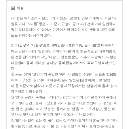
해설
제3항은 예사소리나 된소리가 거센소리로 변한 경우의 예이다. 사실 ‘나
팔꽃’이나 ‘끄나풀’ 등은 이 표준어 규정이 공표되기 전에 이미 일반화되
었던 형태들이다. 이 점에서 여기 예시한 어휘는 이미 뿌리를 내린 형태
들을 인정하는 성격이 크다.
① ‘나발꽃’이 ‘나팔꽃’으로 바뀌었으나 모든 ‘나발’을 ‘나팔’로 바꾸어야
하는 것은 아니다. 일반적인 의미의 ‘나팔’과 함께 놋쇠로 긴 대롱처럼 만
든 전통 관악기의 하나인 ‘나발’도 인정될 뿐만 아니라 ‘나팔바지, 나팔관,
나팔벌레’ 등과 ‘개나발, 병나발’ 등의 합성어에서도 각각 구별되어 쓰인
다.
② 동물 ‘삵’과 ‘고양이’의 준말인 ‘괭이’가 결합한 ‘삵괭이’는 표준 발음법
에 따라 [삭꽹이]가 되어야 하는데, 실제 발음은 [살쾡이]이므로 ‘살쾡
이’를 표준어로 삼았다. 표준어 규정 제26항에서는 ‘살쾡이’와 함께 ‘삵’도
표준어로 인정하였다.
③ ‘칸’은 공간의 구획을 나타내며, ‘간(間)’은 이미 굳어진 한자어 속에서
쓰이거나 공간으로서의 장소를 가리키는 접미사로 쓰인다. 그러므로 ‘위
칸, 한 칸 벌리다, 비어 있는 칸’ 등에서는 ‘칸’을 쓰고 ‘초가삼간, 뒷간, 마
구간, 방앗간, 외양간, 푸줏간, 헛간’ 등에서는 ‘간’을 쓴다.
④ ‘털다’는 달려 있는 것, 붙어 있는 것 따위가 떨어지게 흔들거나 치거나
한다는 뜻으로, 주로 ‘옷, 이불’ 등과 같이 먼지 따위가 붙어 있는 대상을