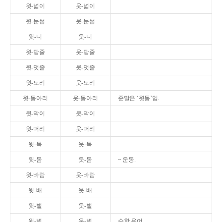
윗-넓이
웃-넓이
윗-눈썹
웃-눈썹
윗-니
웃-니
윗-당줄
웃-당줄
윗-덧줄
웃-덧줄
윗-도리
웃-도리
윗-동아리
웃-동아리
준말은 ‘윗동’임.
윗-막이
웃-막이
윗-머리
웃-머리
윗-목
웃-목
윗-몸
웃-몸
~ 운동.
윗-바람
웃-바람
윗-배
웃-배
윗-벌
웃-벌
윗-변
웃-변
수학 용어.