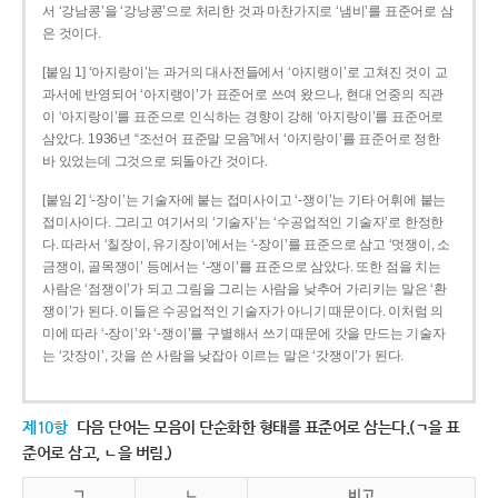
서 ‘강남콩’을 ‘강낭콩’으로 처리한 것과 마찬가지로 ‘냄비’를 표준어로 삼
은 것이다.
[붙임 1] ‘아지랑이’는 과거의 대사전들에서 ‘아지랭이’로 고쳐진 것이 교
과서에 반영되어 ‘아지랭이’가 표준어로 쓰여 왔으나, 현대 언중의 직관
이 ‘아지랑이’를 표준으로 인식하는 경향이 강해 ‘아지랑이’를 표준어로
삼았다. 1936년 “조선어 표준말 모음”에서 ‘아지랑이’를 표준어로 정한
바 있었는데 그것으로 되돌아간 것이다.
[붙임 2] ‘-장이’는 기술자에 붙는 접미사이고 ‘-쟁이’는 기타 어휘에 붙는
접미사이다. 그리고 여기서의 ‘기술자’는 ‘수공업적인 기술자’로 한정한
다. 따라서 ‘칠장이, 유기장이’에서는 ‘-장이’를 표준으로 삼고 ‘멋쟁이, 소
금쟁이, 골목쟁이’ 등에서는 ‘-쟁이’를 표준으로 삼았다. 또한 점을 치는
사람은 ‘점쟁이’가 되고 그림을 그리는 사람을 낮추어 가리키는 말은 ‘환
쟁이’가 된다. 이들은 수공업적인 기술자가 아니기 때문이다. 이처럼 의
미에 따라 ‘-장이’와 ‘-쟁이’를 구별해서 쓰기 때문에 갓을 만드는 기술자
는 ‘갓장이’, 갓을 쓴 사람을 낮잡아 이르는 말은 ‘갓쟁이’가 된다.
제10항
다음 단어는 모음이 단순화한 형태를 표준어로 삼는다.(ㄱ을 표
준어로 삼고, ㄴ을 버림.)
ㄱ
ㄴ
비고