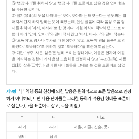
⑥ ‘뻗장다리’를 취하지 않고 ‘뻗정다리’를 표준어로 삼은 것은 언어 현실
을 수용한 것이다.
⑦ 금지(禁止)의 뜻을 나타내는 ‘앗아, 앗아라’는 빼앗는다는 원뜻과는 멀
어져서 단지 하지 말라는 뜻이 되었는데, 현실 발음에 따라 음성 모음 형
태를 취하여 ‘아서, 아서라’로 한 것이다. 어원 의식이 희박해졌으므로 어
법에 따라 ‘앗어, 앗어라’와 같이 적지 않고 ‘아서, 아서라’와 같이 적는다.
⑧ ‘오똑이’도 명사나 부사로 다 인정하지 않고 ‘오뚝이’만을 표준어로 정
하였다. ‘오똑하다’도 취하지 않고 ‘오뚝하다’를 표준어로 삼는다.
⑨ 다만, ‘부주, 사둔, 삼춘’은 널리 쓰이는 형태이나, 이들은 한자어 어원
을 의식하는 경향이 커서 음성 모음화를 인정하지 않고 ‘부조(扶助), 사돈
(査頓), 삼촌(三寸)’과 같이 한자어 발음을 그대로 쓴 것을 표준어로 삼았
다.
제9항
‘ㅣ’ 역행 동화 현상에 의한 발음은 원칙적으로 표준 발음으로 인정
하지 아니하되, 다만 다음 단어들은 그러한 동화가 적용된 형태를 표준어
로 삼는다.(ㄱ을 표준어로 삼고, ㄴ을 버림.)
ㄱ
ㄴ
비고
-내기
-나기
서울-, 시골-, 신출-, 풋-.
냄비
남비