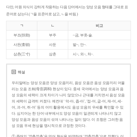
다만, 어원 의식이 강하게 작용하는 다음 단어에서는 양성 모음 형태를 그대로 표
준어로 삼는다.(ㄱ을 표준어로 삼고, ㄴ을 버림.)
ㄱ
ㄴ
비고
부조(扶助)
부주
~금, 부좃-술.
사돈(査頓)
사둔
밭~, 안~.
삼촌(三寸)
삼춘
시~, 외~, 처~.
해설
우리말에는 양성 모음은 양성 모음끼리, 음성 모음은 음성 모음끼리 어울
리는 모음 조화(母音調和) 현상이 있다. 중세 국어에서는 양성 모음과 음
성 모음의 세력이 크게 차이가 나지 않았으나 근대를 거치면서 음성 모음
의 세력이 급격히 커졌다. 예컨대 ‘ 막-아, 좁-아’, ‘접-어, 굽-어, 재-어, 세-
어, 괴-어, 쥐-어’ 등의 어미 활용에서도 음성 모음의 우세를 확인할 수 있
다. 심지어는 한 단어 내부에서도 양성 모음이 일관되게 나타나지 않고
양성 모음과 음성 모음이 섞여 나타나는 일이 많다. 이 조항은 그러한 음
성 모음 우세 현상을 명시적으로 규정한 것이다.
① 종래의 ‘깡총깡총’은 언어 현실을 반영하여 ‘깡충깡충’으로 정했다. 이