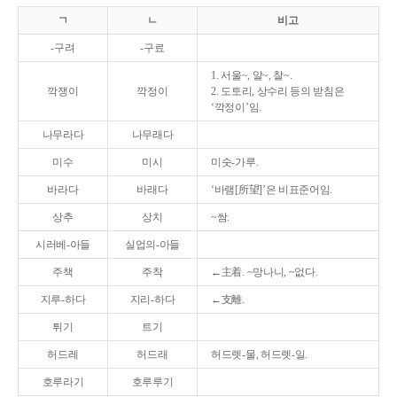
ㄱ
ㄴ
비고
-구려
-구료
1. 서울~, 알~, 찰~.
깍쟁이
깍정이
2. 도토리, 상수리 등의 받침은
‘깍정이’임.
나무라다
나무래다
미수
미시
미숫-가루.
바라다
바래다
‘바램[所望]’은 비표준어임.
상추
상치
~쌈.
시러베-아들
실업의-아들
주책
주착
←主着. ~망나니, ~없다.
지루-하다
지리-하다
←支離.
튀기
트기
허드레
허드래
허드렛-물, 허드렛-일.
호루라기
호루루기