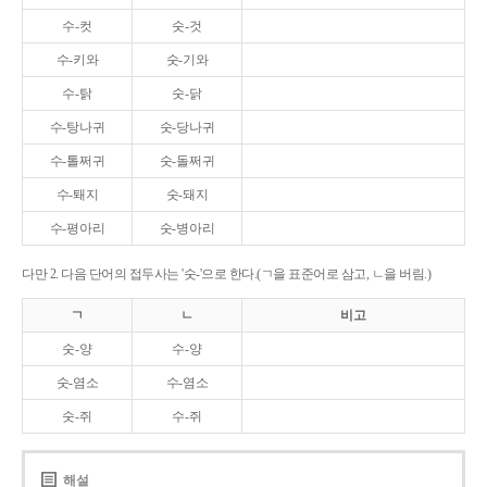
수-컷
숫-것
수-키와
숫-기와
수-탉
숫-닭
수-탕나귀
숫-당나귀
수-톨쩌귀
숫-돌쩌귀
수-퇘지
숫-돼지
수-평아리
숫-병아리
다만 2. 다음 단어의 접두사는 '숫-'으로 한다.(ㄱ을 표준어로 삼고, ㄴ을 버림.)
ㄱ
ㄴ
비고
숫-양
수-양
숫-염소
수-염소
숫-쥐
수-쥐
해설