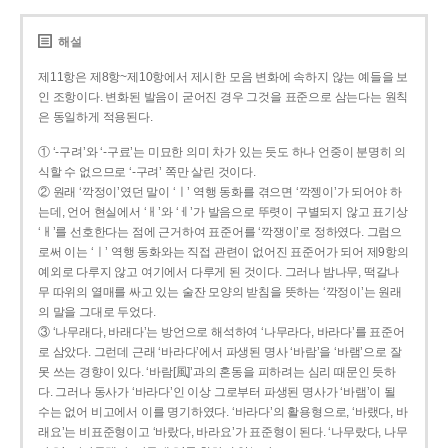
해설
제11항은 제8항~제10항에서 제시한 모음 변화에 속하지 않는 예들을 보
인 조항이다. 변화된 발음이 굳어진 경우 그것을 표준으로 삼는다는 원칙
은 동일하게 적용된다.
① ‘-구려’와 ‘-구료’는 미묘한 의미 차가 있는 듯도 하나 언중이 분명히 의
식할 수 없으므로 ‘-구려’ 쪽만 살린 것이다.
② 원래 ‘깍정이’였던 말이 ‘ㅣ’ 역행 동화를 겪으면 ‘깍젱이’가 되어야 하
는데, 언어 현실에서 ‘ㅐ’와 ‘ㅔ’가 발음으로 뚜렷이 구별되지 않고 표기상
‘ㅐ’를 선호한다는 점에 근거하여 표준어를 ‘깍쟁이’로 정하였다. 그럼으
로써 이는 ‘ㅣ’ 역행 동화와는 직접 관련이 없어진 표준어가 되어 제9항의
예외로 다루지 않고 여기에서 다루게 된 것이다. 그러나 밤나무, 떡갈나
무 따위의 열매를 싸고 있는 술잔 모양의 받침을 뜻하는 ‘깍정이’는 원래
의 말을 그대로 두었다.
③ ‘나무래다, 바래다’는 방언으로 해석하여 ‘나무라다, 바라다’를 표준어
로 삼았다. 그런데 근래 ‘바라다’에서 파생된 명사 ‘바람’을 ‘바램’으로 잘
못 쓰는 경향이 있다. ‘바람[風]’과의 혼동을 피하려는 심리 때문인 듯하
다. 그러나 동사가 ‘바라다’인 이상 그로부터 파생된 명사가 ‘바램’이 될
수는 없어 비고에서 이를 명기하였다. ‘바라다’의 활용형으로, ‘바랬다, 바
래요’는 비표준형이고 ‘바랐다, 바라요’가 표준형이 된다. ‘나무랐다, 나무