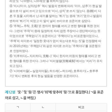
라요’도 ‘나무랬다, 나무래요’를 취하지 않는다.
④ ‘미시/미수, 상치/상추’ 역시 발음의 변화에 따라 ‘미수, 상추’가 현실 발
음으로 더 널리 쓰이고 있으므로 ‘미시, 상치’로 쓰지 않는다. 종(種)이 다
른 두 동물 사이에서 난 새끼를 말하는 ‘튀기’는 원래 ‘트기’였으나 발음이
변하여 ‘튀기’가 되었고 이 말이 널리 쓰이므로 표준어로 삼았다.
⑤ ‘주책(←주착, 主着)’은 한자어 형태를 버리고 변한 형태를 취한 것이
다. 그런데 ‘주착’이 원래 일정하게 자리 잡힌 주장이나 판단력이라는 뜻
이었으므로 ‘주책없다’가 표준어이고 ‘주책이다’는 비표준형이었으나,
‘주책’의 의미로서 ‘일정한 줏대가 없이 되는대로 하는 짓’을 인정함에 따
라 2016년에는 ‘주책없다’와 같은 의미로 쓰이는 ‘주책이다’를 표준형으
로 인정하였다.
⑥ ‘지루하다(←지리하다, 支離--)’ 역시 한자어 어원의 형태를 버리고 변
한 형태를 취한 것이다. 그러나 ‘지리멸렬(支離滅裂)’에서는 ‘지리’가 유지
되고 있다.
⑦ ‘시러베아들(←실업의아들), 허드레(←허드래), 호루라기(←호루루
기)’ 역시 변화된 후의 현실 발음을 반영한 표준어이다.
제12항
‘웃-’ 및 ‘윗-’은 명사 ‘위’에 맞추어 ‘윗-’으로 통일한다.(ㄱ을 표준
어로 삼고, ㄴ을 버림.)
ㄱ
ㄴ
비고