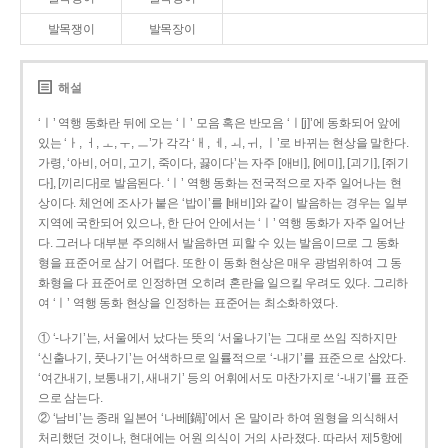
발목쟁이
발목장이
해설
‘ㅣ’ 역행 동화란 뒤에 오는 ‘ㅣ’ 모음 혹은 반모음 ‘ㅣ[j]’에 동화되어 앞에
있는 ‘ㅏ, ㅓ, ㅗ, ㅜ, ㅡ’가 각각 ‘ㅐ, ㅔ, ㅚ, ㅟ, ㅣ’로 바뀌는 현상을 말한다.
가령, ‘아비, 어미, 고기, 죽이다, 끓이다’는 자주 [애비], [에미], [괴기], [쥐기
다], [끼리다]로 발음된다. ‘ㅣ’ 역행 동화는 전국적으로 자주 일어나는 현
상이다. 체언에 조사가 붙은 ‘밥이’를 [배비]와 같이 발음하는 경우는 일부
지역에 국한되어 있으나, 한 단어 안에서는 ‘ㅣ’ 역행 동화가 자주 일어난
다. 그러나 대부분 주의해서 발음하면 피할 수 있는 발음이므로 그 동화
형을 표준어로 삼기 어렵다. 또한 이 동화 현상은 매우 광범위하여 그 동
화형을 다 표준어로 인정하면 오히려 혼란을 일으킬 우려도 있다. 그리하
여 ‘ㅣ’ 역행 동화 현상을 인정하는 표준어는 최소화하였다.
① ‘-나기’는, 서울에서 났다는 뜻의 ‘서울나기’는 그대로 쓰임 직하지만
‘신출나기, 풋나기’는 어색하므로 일률적으로 ‘-내기’를 표준으로 삼았다.
‘여간내기, 보통내기, 새내기’ 등의 어휘에서도 마찬가지로 ‘-내기’를 표준
으로 삼는다.
② ‘남비’는 종래 일본어 ‘나베[鍋]’에서 온 말이라 하여 원형을 의식해서
처리했던 것이나, 현대에는 어원 의식이 거의 사라졌다. 따라서 제5항에