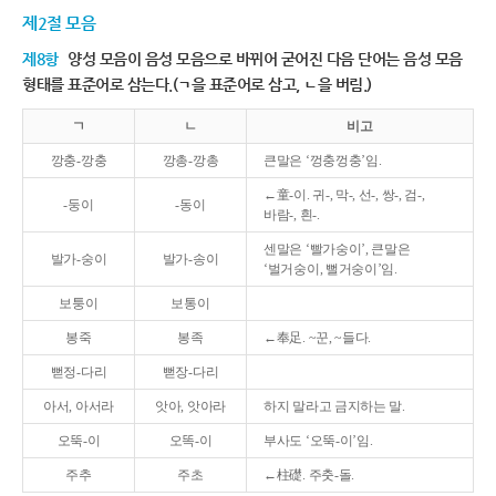
제2절 모음
제8항
양성 모음이 음성 모음으로 바뀌어 굳어진 다음 단어는 음성 모음
형태를 표준어로 삼는다.(ㄱ을 표준어로 삼고, ㄴ을 버림.)
ㄱ
ㄴ
비고
깡충-깡충
깡총-깡총
큰말은 ‘껑충껑충’임.
←童-이. 귀-, 막-, 선-, 쌍-, 검-,
-둥이
-동이
바람-, 흰-.
센말은 ‘빨가숭이’, 큰말은
발가-숭이
발가-송이
‘벌거숭이, 뻘거숭이’임.
보퉁이
보통이
봉죽
봉족
←奉足. ~꾼, ~들다.
뻗정-다리
뻗장-다리
아서, 아서라
앗아, 앗아라
하지 말라고 금지하는 말.
오뚝-이
오똑-이
부사도 ‘오뚝-이’임.
주추
주초
←柱礎. 주춧-돌.