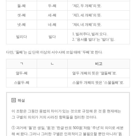
둘-째
두-째
‘제2, 두 개째’의 뜻.
셋-째
세-째
‘제3, 세 개째’의 뜻.
넷-째
네-째
‘제4, 네 개째’의 뜻.
1. 빌려주다, 빌려 오다.
빌리다
빌다
2. ‘용서를 빌다’는 ‘빌다’임.
다만, ‘둘째’는 십 단위 이상의 서수사에 쓰일 때에 ‘두째’로 한다.
ㄱ
ㄴ
비고
열두-째
열두 개째의 뜻은 ‘열둘째’로.
스물두-째
스물두 개째의 뜻은 ‘스물둘째’로.
해설
이 조항은 그동안 용법의 차이가 있는 것으로 규정해 온 것 중 현재에는
그 구별의 의의가 거의 사라진 항목들을 정리한 것이다.
① 과거에 ‘돌’은 생일, ‘돐’은 ‘한글 반포 500돐’처럼 ‘주년’의 의미로 세분
해 써 왔다. 그러나 그러한 구별은 인위적이고 불필요할 뿐만 아니라 ‘돐