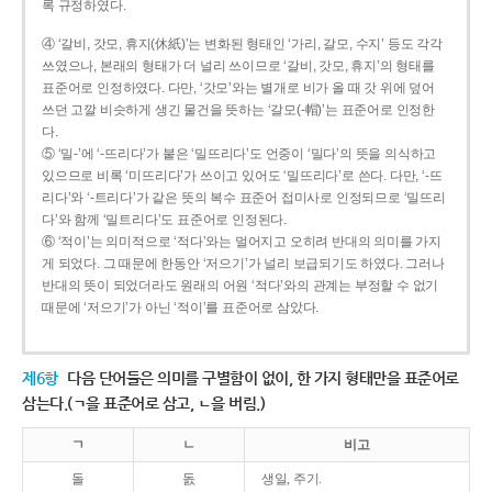
록 규정하였다.
④ ‘갈비, 갓모, 휴지(休紙)’는 변화된 형태인 ‘가리, 갈모, 수지’ 등도 각각
쓰였으나, 본래의 형태가 더 널리 쓰이므로 ‘갈비, 갓모, 휴지’의 형태를
표준어로 인정하였다. 다만, ‘갓모’와는 별개로 비가 올 때 갓 위에 덮어
쓰던 고깔 비슷하게 생긴 물건을 뜻하는 ‘갈모(-帽)’는 표준어로 인정한
다.
⑤ ‘밀-’에 ‘-뜨리다’가 붙은 ‘밀뜨리다’도 언중이 ‘밀다’의 뜻을 의식하고
있으므로 비록 ‘미뜨리다’가 쓰이고 있어도 ‘밀뜨리다’로 쓴다. 다만, ‘-뜨
리다’와 ‘-트리다’가 같은 뜻의 복수 표준어 접미사로 인정되므로 ‘밀뜨리
다’와 함께 ‘밀트리다’도 표준어로 인정된다.
⑥ ‘적이’는 의미적으로 ‘적다’와는 멀어지고 오히려 반대의 의미를 가지
게 되었다. 그 때문에 한동안 ‘저으기’가 널리 보급되기도 하였다. 그러나
반대의 뜻이 되었더라도 원래의 어원 ‘적다’와의 관계는 부정할 수 없기
때문에 ‘저으기’가 아닌 ‘적이’를 표준어로 삼았다.
제6항
다음 단어들은 의미를 구별함이 없이, 한 가지 형태만을 표준어로
삼는다.(ㄱ을 표준어로 삼고, ㄴ을 버림.)
ㄱ
ㄴ
비고
돌
돐
생일, 주기.