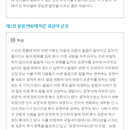
해 우리말에 동화되지 않은 모든 외국어를 포함하는 반면, 이 조항의 ‘외
래어’는 우리말에 편입된 말만을 이르는 좁은 개념이다.
제2장 발음 변화에 따른 표준어 규정
해설
시간의 흐름에 따라 어떤 어휘는 자음과 모음의 발음이 달라지고 길이가
줄어드는 등의 변화를 입게 된다. 어문 규범을 자주 바꾸는 것은 바람직
하지 않으므로 발음에 다소의 변화를 입어도 표준어를 곧바로 바꾸지는
않지만, 발음 변화의 정도가 심하거나 발음이 변한 지 오래되어 대부분의
교양 있는 서울 지역 사람들이 바뀐 발음으로 말을 하는 경우에는 표준어
를 새로이 정하게 된다. 발음 변화에 따라 새로이 표준어를 정하는 방법
에는 두 가지가 있다. 발음이 바뀐 후의 말만 인정하는 방법과 바뀌기 전
의 말과 바뀐 후의 말을 모두 인정하는 방법이다. 앞엣것에 따르면 단수
표준어, 뒤엣것에 따르면 복수 표준어가 된다. 원칙적으로는 언어가 변화
하였으면 단수 표준어로 정해야 하겠으나, 언어의 변화에는 대부분 긴 시
간의 과도기가 있으므로 복수 표준어로 정하는 경우도 있다. 사회가 언어
의 규범적 사용을 점차 유연하게 인식하게 됨에 따라 복수 표준어 역시
점차 확대되고 있다. 이를 반영하여 국립국어원에서는 2011년을 시작으
로 표준어 추가 목록을 발표하고 있고, “표준국어대사전”의 수정ㆍ보완