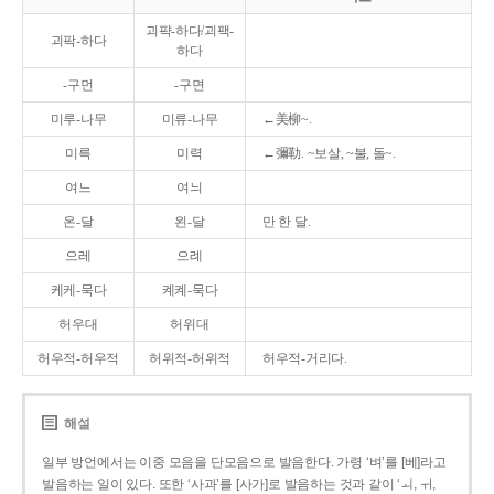
괴퍅-하다/괴팩-
괴팍-하다
하다
-구먼
-구면
미루-나무
미류-나무
←美柳~.
미륵
미력
←彌勒. ~보살, ~불, 돌~.
여느
여늬
온-달
왼-달
만 한 달.
으레
으례
케케-묵다
켸켸-묵다
허우대
허위대
허우적-허우적
허위적-허위적
허우적-거리다.
해설
일부 방언에서는 이중 모음을 단모음으로 발음한다. 가령 ‘벼’를 [베]라고
발음하는 일이 있다. 또한 ‘사과’를 [사가]로 발음하는 것과 같이 ‘ㅚ, ㅟ,