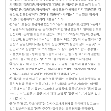
와 관련된 ‘강중강중, 깡쭝깡쭝’도 ‘강종강종, 깡쫑깡쫑’으로 쓰지 않는다.
‘깡충깡충, 강중강중, 깡쭝깡쭝’의 음성 모음 대응형은 각각 ‘껑충껑충, 겅
중겅중, 껑쭝껑쭝’이다. 그러나 ‘ 껑충하다’와 짝을 이루는 말은 ‘깡총하
다’로서 ‘깡충하다’가 오히려 비표준어이다.
② ‘-동이’도 음성 모음화를 인정하여 ‘-둥이’를 표준어로 삼았다. ‘-둥이’의
어원은 아이 ‘동(童)’을 쓴 ‘동이(童-)’이지만 현실 발음에서 멀어진 것으로
인정되어 ‘-둥이’를 표준으로 삼았다. 그에 따라 ‘귀둥이, 막둥이, 쌍둥이,
바람둥이, 흰둥이’에서 모두 ‘-둥이’를 쓴다. 다만, ‘쌍둥이’와는 별개로 ‘쌍
동밤’과 같은 단어에서는 한자어 ‘쌍동(雙童)’의 발음이 살아 있는 것으로
판단되므로 ‘쌍둥밤’으로 쓰지 않는다. 또 살이 올라 보드랍고 통통한 아
이를 뜻하는 ‘옴포동이’는 ‘옴포동하다’의 어근 ‘옴포동’에 ‘-이’가 결합된
말로서 ‘-둥이’와 관련이 없으므로 ‘옴포둥이’와 같이 쓰지 않는다.
③ ‘발가숭이’와 마찬가지로 ‘빨가숭이’도 양성 모음 뒤에 음성 모음이 결
합한 형태를 표준어로 삼는다. 이에 대응하는 짝은 ‘벌거숭이, 뻘거숭
이’이다. 그러나 ‘애송이’는 ‘애숭이’를 인정하지 않는다.
④ 물건을 보에 싸서 꾸려 놓은 것을 뜻하는 ‘보퉁이’와 함께 눈두덩의 불
룩한 부분을 뜻하는 ‘눈퉁이’나 미련한 사람을 낮추어 가리키는 ‘미련퉁
이’ 등에서도 ‘-퉁이’를 쓴다. 그러나 ‘고집통이, 골통이’에서는 ‘통이’를 쓰
는데, 이는 ‘고집통이, 골통이’가 각각 ‘고집통’, ‘골통’에 ‘-이’가 붙은 말이
기 때문이다.
⑤ ‘봉족(奉足), 주초(柱礎)’는 한자어로서의 형태를 인식하지 않고 쓰는
것이 일반적이므로 ‘봉죽, 주추’와 같이 음성 모음 형태를 인정했다.