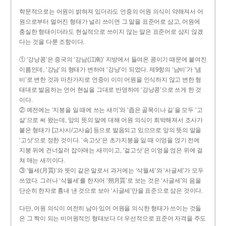
학문적으로는 어원이 밝혀져 있더라도 언중의 어원 의식이 약해져서 어
원으로부터 멀어진 형태가 널리 쓰이면 그 말을 표준어로 삼고, 어원에
충실한 형태이더라도 현실적으로 쓰이지 않는 말은 표준어로 삼지 않겠
다는 것을 다룬 조항이다.
① ‘강낭콩’은 중국의 ‘강남(江南)’ 지방에서 들여온 콩이기 때문에 붙여진
이름인데, ‘강남’의 형태가 변하여 ‘강낭’이 되었다. 제9항의 ‘남비’가 ‘냄
비’로 변한 것과 마찬가지로 언중이 이미 어원을 인식하지 않고 변한 형
태대로 발음하는 언어 현실을 그대로 반영하여 ‘강낭콩’으로 쓰게 한 것
이다.
② 예전에는 ‘지붕을 일 때에 쓰는 새끼’와 ‘좁은 골목이나 길’을 모두 ‘고
샅’으로 써 왔는데, 앞의 뜻의 말에 대해 어원 의식이 희박해져서 조사가
붙은 형태가 [고사시/고사슬] 등으로 발음되고 있으므로 앞의 뜻의 말을
‘고삿’으로 정한 것이다. ‘속고삿’은 초가지붕을 일 때 이엉을 얹기 전에
지붕 위에 건너질러 잡아매는 새끼이고, ‘겉고삿’은 이엉을 얹은 위에 걸
쳐 매는 새끼이다.
③ ‘월세(月貰)’와 뜻이 같은 말로서 과거에는 ‘삭월세’와 ‘사글세’가 모두
쓰였다. 그러나 ‘삭월세’를 한자어 ‘朔月貰’로 보는 것은 ‘사글세’의 음을
단순히 한자로 흉내 낸 것으로 보아 ‘사글세’만을 표준으로 삼은 것이다.
다만, 어원 의식이 여전히 남아 있어 어원을 의식한 형태가 쓰이는 것들
은 그 짝이 되는 비어원적인 형태보다 더 우선적으로 표준어 자격을 주도