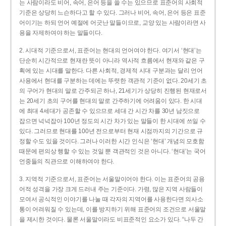
는 사람이라도 비어, 속어, 은어 등을 쓸 수는 있으므로 표준어의 사회적
기준은 상당히 느슨하다고 할 수 있다. 그러나 비어, 속어, 은어 등은 표준
어이기는 하되 언어 예절에 어긋난 말들이므로, 교양 있는 사람이라면 사
용을 자제하여야 하는 말들이다.
2. 시대적 기준으로서, 표준어는 현대의 언어여야 한다. 여기서 ‘현대’는
단순히 시간적으로 현재란 뜻이 아니라 역사적 흐름에서 현재와 같은 구
획에 있는 시대를 말한다. 다른 사회적, 경제적 시대 구분과는 달리 언어
사용에서 현대를 구분하는 데에는 뚜렷한 객관적 기준이 없다. 20세기 초
의 구어가 현대의 말로 간주되곤 하나, 21세기가 상당히 진행된 현재로서
는 20세기 초의 구어를 현대의 말로 간주하기에 어려움이 있다. 한 시대
에 최대 4세대가 공존할 수 있으므로 세대 간 시간 차를 30년 남짓으로
잡으면 넉넉잡아 100년 정도의 시간 차가 있는 말들이 한 시대에 쓰일 수
있다. 그러므로 현대를 100년 전으로부터 현재 시점까지의 기간으로 규
정할 수도 있을 것이다. 그러나 이러한 시간 인식은 ‘현대’ 개념의 모호함
때문에 편의상 행할 수 있는 것일 뿐 객관적인 것은 아니다. ‘현대’는 국어
언중들의 직관으로 이해하여야 한다.
3. 지역적 기준으로서, 표준어는 서울말이어야 한다. 이는 표준어의 공용
어적 성격을 가장 크게 드러내 주는 기준이다. 가령, 많은 지역 사람들이
모여서 공식적인 이야기를 나눌 때 각자의 지역어를 사용한다면 의사소
통이 어려워질 수 있는데, 이를 방지하기 위해 표준어의 조건으로 서울말
을 제시한 것이다. 물론 서울말이라도 비표준적인 요소가 있다. “나두 간