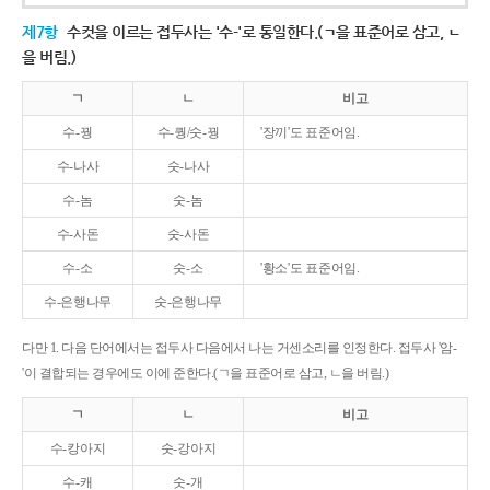
제7항
수컷을 이르는 접두사는 '수-'로 통일한다.(ㄱ을 표준어로 삼고, ㄴ
을 버림.)
ㄱ
ㄴ
비고
수-꿩
수-퀑/숫-꿩
'장끼'도 표준어임.
수-나사
숫-나사
수-놈
숫-놈
수-사돈
숫-사돈
수-소
숫-소
'황소'도 표준어임.
수-은행나무
숫-은행나무
다만 1. 다음 단어에서는 접두사 다음에서 나는 거센소리를 인정한다. 접두사 '암-
'이 결합되는 경우에도 이에 준한다.(ㄱ을 표준어로 삼고, ㄴ을 버림.)
ㄱ
ㄴ
비고
수-캉아지
숫-강아지
수-캐
숫-개