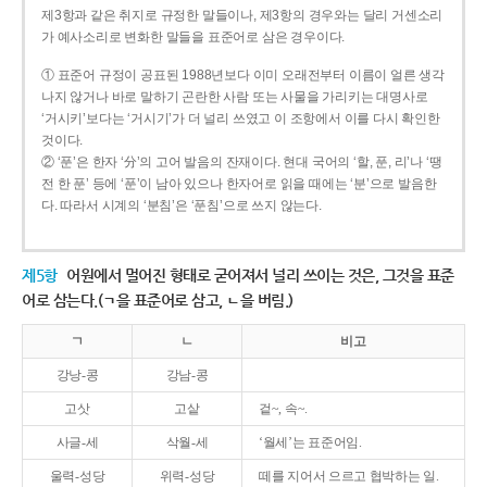
제3항과 같은 취지로 규정한 말들이나, 제3항의 경우와는 달리 거센소리
가 예사소리로 변화한 말들을 표준어로 삼은 경우이다.
① 표준어 규정이 공표된 1988년보다 이미 오래전부터 이름이 얼른 생각
나지 않거나 바로 말하기 곤란한 사람 또는 사물을 가리키는 대명사로
‘거시키’보다는 ‘거시기’가 더 널리 쓰였고 이 조항에서 이를 다시 확인한
것이다.
② ‘푼’은 한자 ‘分’의 고어 발음의 잔재이다. 현대 국어의 ‘할, 푼, 리’나 ‘땡
전 한 푼’ 등에 ‘푼’이 남아 있으나 한자어로 읽을 때에는 ‘분’으로 발음한
다. 따라서 시계의 ‘분침’은 ‘푼침’으로 쓰지 않는다.
제5항
어원에서 멀어진 형태로 굳어져서 널리 쓰이는 것은, 그것을 표준
어로 삼는다.(ㄱ을 표준어로 삼고, ㄴ을 버림.)
ㄱ
ㄴ
비고
강낭-콩
강남-콩
고삿
고샅
겉~, 속~.
사글-세
삭월-세
‘월세’는 표준어임.
울력-성당
위력-성당
떼를 지어서 으르고 협박하는 일.