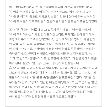
이 조항에서는 ‘암’과 ‘수’를 구별하여 쓸 때의 기본적 표준어는 ‘암’과
‘수’임을 분명히 밝혔다. ‘암’과 ‘수’는 역사적으로 ‘암ㅎ, 수ㅎ’과 같이
‘ㅎ’을 맨 마지막 음으로 가지고 있는 말이었으나 현대에 와서는 이러한
‘ㅎ’이 모두 떨어졌으므로 떨어진 형태를 기본적인 표준어로 규정하였다.
① ‘ㅎ’은 현대의 단어들에도 그 발음의 흔적이 많이 남아 있는데, 이
‘ㅎ’이 뒤의 예사소리와 결합하면 거센소리로 축약되는 일이 흔하여 이
조항에서 부가적으로 규정하였다. 즉 ‘암ㅎ’에 ‘개, 닭, 병아리’가 결합하
면 각각 ‘암캐, 암탉, 암평아리’가 되고 ‘수ㅎ’에 ‘개, 닭, 병아리’가 결합하
면 각각 ‘수캐, 수탉, 수평아리’가 되는 언어 현실을 존중하였다. 이러한
축약은 ‘다만 1’ 규정에서 언급한 예들에만 해당되는 것이므로 ‘암ㅎ, 수
ㅎ’에 ‘고양이’가 결합하더라도 ‘암고양이, 수고양이’와 같은 형태가 표준
어가 된다. 발음도 [암고양이], [수고양이]가 표준 발음이다.
② ‘수’와 뒤의 말이 결합할 때, 발음상 [ㄴ(ㄴ)] 첨가가 일어나거나 뒤의 예
사소리가 된소리가 되는 경우 사이시옷과 유사한 효과를 보이는 것이라
판단하여 ‘수’에 ‘ㅅ’을 붙인 ‘숫’을 표준어형으로 규정하였다. 이러한 경
우에는 ‘다만 2’ 규정에서 언급한 예들만 해당한다. ‘숫양, 숫염소’는 발음
이 [순냥], [순념소]이지 [수양], [수염소]가 아니므로 ‘수양, 수염소’와 같은
형태를 비표준어로 규정하였다. 또 ‘숫쥐’는 발음이 [숟쮜]이지 [수쥐]가
아니므로 ‘수쥐’와 같은 형태를 비표준어로 규정하였다.