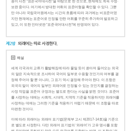
종이 사전 “표준국어대사전”을 바탕으로 한 것으로, 현재에도 계속 수정·
보완 중이다. 여기에서 방대한 어휘의 표준어형을 확인할 수 있다. 그뿐
만 아니라 국립국어원에서는 시간의 흐름에 따라 과거에는 비표준어였
지만 현재에는 표준어로 인정될 만한 어휘를 꾸준히 추가하여 발표하고
있고, 이 또한 인터넷판 “표준국어대사전”에 반영되어 있다.
제2항
외래어는 따로 사정한다.
해설
세계 각국과의 교류가 활발해짐에 따라 물밀 듯이 쏟아져 들어오는 외국
의 말은 지속적으로 조사하여 국어의 일부로 수용할 것인가의 여부를 결
정해 주어야 할 뿐 아니라, 그 표기 역시 결정해 주어야 한다. 이 조항은
외국의 말이 국어의 일부인 외래어로 인정될 수 있는 것인지를 결정하는
사정 작업을 표준어 규정과는 별도로 한다는 사실을 밝힌 것이다. 표준어
를 사정하는 데에는 사회적, 시대적, 지역적 기준을 적용하지만 외래어를
사정하는 데에는 그러한 기준을 적용하기 어렵기 때문에 이 조항을 따로
마련한 것이다.
이에 따라 외래어는 외래어 표기법(문체부 고시 제2017-14호)을 기준으
로 별도로 사정한다. 다만 외래어 표기법의 ‘외래어’가 고유 명사를 포함