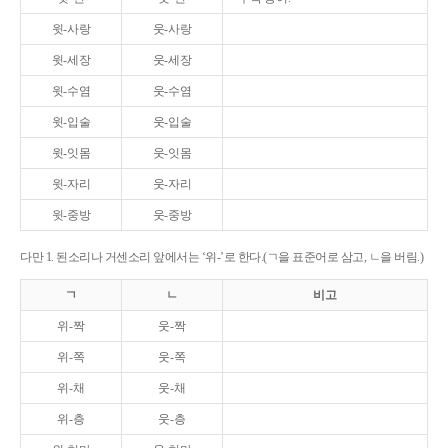
윗-사랑
웃-사랑
윗-세장
웃-세장
윗-수염
웃-수염
윗-입술
웃-입술
윗-잇몸
웃-잇몸
윗-자리
웃-자리
윗-중방
웃-중방
다만 1. 된소리나 거센소리 앞에서는 ‘위-’로 한다.(ㄱ을 표준어로 삼고, ㄴ을 버림.)
ㄱ
ㄴ
비고
위-짝
웃-짝
위-쪽
웃-쪽
위-채
웃-채
위-층
웃-층