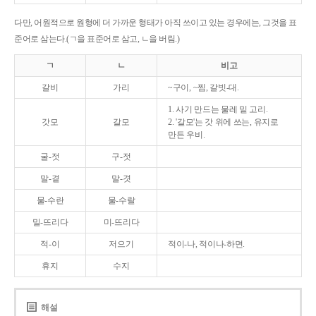
다만, 어원적으로 원형에 더 가까운 형태가 아직 쓰이고 있는 경우에는, 그것을 표
준어로 삼는다.(ㄱ을 표준어로 삼고, ㄴ을 버림.)
ㄱ
ㄴ
비고
갈비
가리
~구이, ~찜, 갈빗-대.
1. 사기 만드는 물레 밑 고리.
갓모
갈모
2. '갈모'는 갓 위에 쓰는, 유지로
만든 우비.
굴-젓
구-젓
말-곁
말-겻
물-수란
물-수랄
밀-뜨리다
미-뜨리다
적-이
저으기
적이-나, 적이나-하면.
휴지
수지
해설