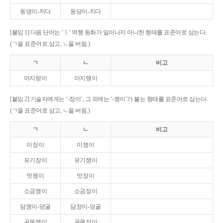
동댕이-치다
동당이-치다
[붙임 1] 다음 단어는 ‘ㅣ’ 역행 동화가 일어나지 아니한 형태를 표준어로 삼는다.
(ㄱ을 표준어로 삼고, ㄴ을 버림.)
ㄱ
ㄴ
비고
아지랑이
아지랭이
[붙임 2] 기술자에게는 ‘-장이’, 그 외에는 ‘-쟁이’가 붙는 형태를 표준어로 삼는다.
(ㄱ을 표준어로 삼고, ㄴ을 버림.)
ㄱ
ㄴ
비고
미장이
미쟁이
유기장이
유기쟁이
멋쟁이
멋장이
소금쟁이
소금장이
담쟁이-덩굴
담장이-덩굴
골목쟁이
골목장이