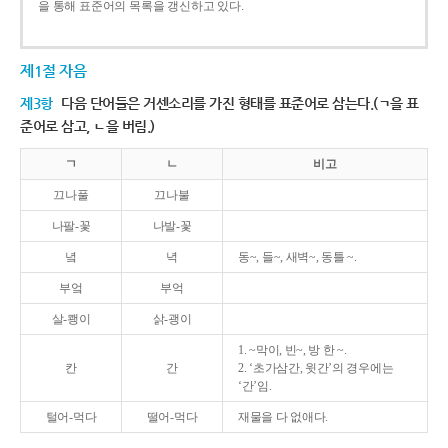
을 통해 표준어의 목록을 갱신하고 있다.
제1절 자음
제3항
다음 단어들은 거센소리를 가진 형태를 표준어로 삼는다.(ㄱ을 표
준어로 삼고, ㄴ을 버림.)
ㄱ
ㄴ
비고
끄나풀
끄나불
나팔-꽃
나발-꽃
녘
녁
동~, 들~, 새벽~, 동틀 ~.
부엌
부억
살-쾡이
삵-괭이
1. ~막이, 빈~, 방 한 ~.
칸
간
2. ‘초가삼간, 윗간’의 경우에는
‘간’임.
털어-먹다
떨어-먹다
재물을 다 없애다.