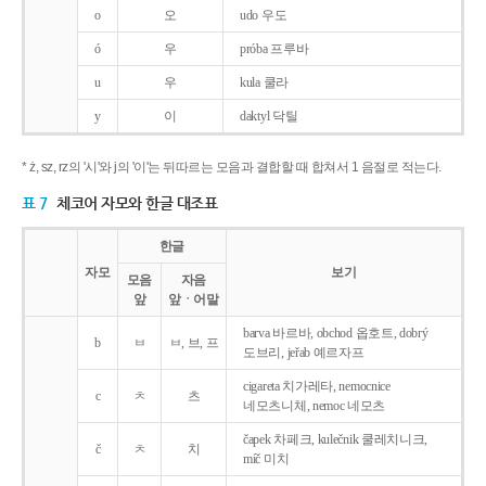
o
오
udo 우도
ó
우
próba 프루바
u
우
kula 쿨라
y
이
daktyl 닥틸
* ż, sz, rz의 '시'와 j의 '이'는 뒤따르는 모음과 결합할 때 합쳐서 1 음절로 적는다.
표 7
체코어 자모와 한글 대조표
한글
자모
보기
모음
자음
앞
앞ㆍ어말
barva 바르바, obchod 옵호트, dobrý
b
ㅂ
ㅂ, 브, 프
도브리, jeřab 예르자프
cigareta 치가레타, nemocnice
c
ㅊ
츠
네모츠니체, nemoc 네모츠
čapek 차페크, kulečnik 쿨레치니크,
č
ㅊ
치
míč 미치