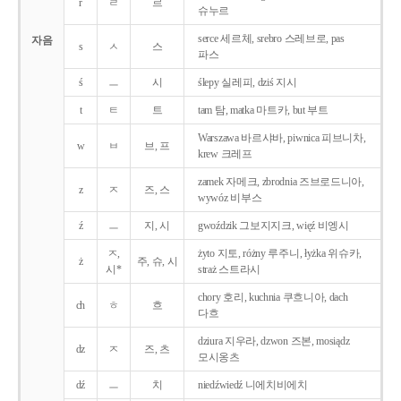
r
ㄹ
르
슈누르
serce 세르체, srebro 스레브로, pas
자음
s
ㅅ
스
파스
ś
ㅡ
시
ślepy 실레피, dziś 지시
t
ㅌ
트
tam 탐, matka 마트카, but 부트
Warszawa 바르샤바, piwnica 피브니차,
w
ㅂ
브, 프
krew 크레프
zamek 자메크, zbrodnia 즈브로드니아,
z
ㅈ
즈, 스
wywóz 비부스
ź
ㅡ
지, 시
gwoździk 그보지지크, więź 비엥시
ㅈ,
żyto 지토, różny 루주니, łyżka 위슈카,
ż
주, 슈, 시
시*
straż 스트라시
chory 호리, kuchnia 쿠흐니아, dach
ch
ㅎ
흐
다흐
dziura 지우라, dzwon 즈본, mosiądz
dz
ㅈ
즈, 츠
모시옹츠
dź
ㅡ
치
niedźwiedź 니에치비에치