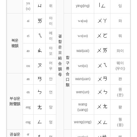
yu
위
ying
(ing)
잉
(u)
아
ai
wa
(ua)
와
이
에
ei
wo
(uo)
워
결
이
복운
합
複韻
운
아
ao
wai
(uai)
와이
모
오
합
結
어
구
웨이
合
ou
wei
(ui)
우
류
(우이)
韻
合
母
an
안
wan
(uan)
완
口
類
원
en
언
wen
(un)
(운)
부성운
附聲韻
wang
ang
앙
왕
(uang)
웡
eng
엉
weng
(ong)
(웅)
권설운
er