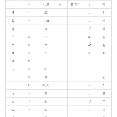
t
ㅌ
ㅅ, 트
w
오, 우*
e
에
d
ㄷ
드
ø
외
k
ㅋ
ㄱ, 크
ɛ
에
g
ㄱ
그
ɛ̃
앵
f
ㅍ
프
œ
외
v
ㅂ
브
욍
θ
ㅅ
스
æ
애
ð
ㄷ
드
a
아
s
ㅅ
스
ɑ
아
z
ㅈ
즈
ɑ̃
앙
ʃ
시
슈, 시
ʌ
어
ʒ
ㅈ
지
ɔ
오
ʦ
ㅊ
츠
ɔ̃
옹
ʣ
ㅈ
즈
o
오