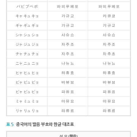
パ ピ プ ペ ポ
파 피 푸 페 포
파 피 푸 페 포
キャ キュ キョ
갸 규 교
캬 큐 쿄
ギャ ギュ ギョ
갸 규 교
갸 규 교
シャ シュ ショ
샤 슈 쇼
샤 슈 쇼
ジャ ジュ ジョ
자 주 조
자 주 조
チャ チュ チョ
자 주 조
차 추 초
ニャ ニュ ニョ
냐 뉴 뇨
냐 뉴 뇨
ヒャ ヒュ ヒョ
햐 휴 효
햐 휴 효
ビャ ビュ ビョ
뱌 뷰 뵤
뱌 뷰 뵤
ピャ ピュ ピョ
퍄 퓨 표
퍄 퓨 표
ミャ ミュ ミョ
먀 뮤 묘
먀 뮤 묘
リャ リュ リョ
랴 류 료
랴 류 료
표 5
중국어의 발음 부호와 한글 대조표
성 모 (聲母)