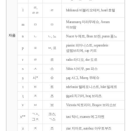
ㄹ,
l
ㄹ
bibliotecǎ 비블리오테커, hotel 호텔
ㄹㄹ
Maramureş 마라무레슈, Avram
m
ㅁ
ㅁ
아브람
자음
n
ㄴ
ㄴ, 느
Nucet 누체트, Bran 브란, pumn 품느
pianist 피아니스트, septembrie
p
ㅍ
ㅂ, 프
셉템브리에, cap 카프
r
ㄹ
르
radio 라디오, dor 도르
s
ㅅ
스
Sibiu 시비우, pas 파스
ş
시*
슈
şag 샤그, Mureş 무레슈
t
ㅌ
트
telefonist 텔레포니스트, bilet 빌레트
ţ
ㅊ
츠
ţigarǎ 치가러, braţ 브라츠
v
ㅂ
브
Victoria 빅토리아, Braşov 브라쇼브
ㄱㅅ,
크스,
x**
taxi 탁시, examen 에그자멘
그ㅈ
ㄱ스
z
ㅈ
즈
ziar 지아르, autobuz 아우토부즈