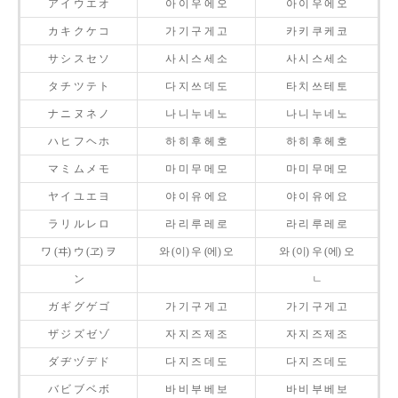
ア イ ウ エ オ
아 이 우 에 오
아 이 우 에 오
カ キ ク ケ コ
가 기 구 게 고
카 키 쿠 케 코
サ シ ス セ ソ
사 시 스 세 소
사 시 스 세 소
タ チ ツ テ ト
다 지 쓰 데 도
타 치 쓰 테 토
ナ ニ ヌ ネ ノ
나 니 누 네 노
나 니 누 네 노
ハ ヒ フ ヘ ホ
하 히 후 헤 호
하 히 후 헤 호
マ ミ ム メ モ
마 미 무 메 모
마 미 무 메 모
ヤ イ ユ エ ヨ
야 이 유 에 요
야 이 유 에 요
ラ リ ル レ ロ
라 리 루 레 로
라 리 루 레 로
ワ (ヰ) ウ (ヱ) ヲ
와 (이) 우 (에) 오
와 (이) 우 (에) 오
ン
ㄴ
ガ ギ グ ゲ ゴ
가 기 구 게 고
가 기 구 게 고
ザ ジ ズ ゼ ゾ
자 지 즈 제 조
자 지 즈 제 조
ダ ヂ ヅ デ ド
다 지 즈 데 도
다 지 즈 데 도
バ ビ ブ ベ ボ
바 비 부 베 보
바 비 부 베 보