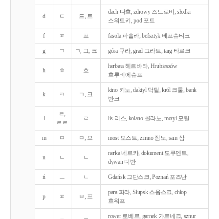
dach 다흐, zdrowy 즈드로비, słodki
d
ㄷ
드, 트
스워트키, pod 포트
f
ㅍ
프
fasola 파솔라, befsztyk 베프슈티크
g
ㄱ
ㄱ, 그, 크
góra 구라, grad 그라트, targ 타르크
herbata 헤르바타, Hrubieszów
h
ㅎ
흐
흐루비에슈프
kino 키노, daktyl 닥틸, król 크룰, bank
k
ㅋ
ㄱ, 크
반크
ㄹ,
l
ㄹ
lis 리스, kolano 콜라노, motyl 모틸
ㄹㄹ
m
ㅁ
ㅁ, 므
most 모스트, zimno 짐노, sam 삼
nerka 네르카, dokument 도쿠멘트,
n
ㄴ
ㄴ
dywan 디반
ń
ㅡ
ㄴ
Gdańsk 그단스크, Poznań 포즈난
para 파라, Słupsk 스웁스크, chłop
p
ㅍ
ㅂ, 프
흐워프
rower 로베르, garnek 가르네크, sznur