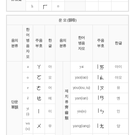
h
ㅎ
운 모 (韻母)
한
어
한어
음의
병
주음
한
음의
주음
병음
한글
분류
음
부호
글
분류
부호
자모
자
모
a
아
yai
야이
o
오
yao
(iao)
야오
e
어
you
(iou,
iu)
유
제
치
ê
에
yan
(ian)
옌
단운
류
單韻
齊
yi
이
yin(in)
인
齒
(i)
類
wu
우
yang
(iang)
양
(u)