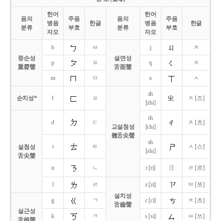
한어
한어
음의
주음
음의
주음
병음
한글
병음
한글
분류
부호
분류
부호
자모
자모
b
ㅂ
j
ㅈ
중순성
설면성
p
ㅍ
q
ㅊ
重脣聲
舌面聲
m
ㅁ
x
ㅅ
zh
순치성*
f
ㅍ
ㅈ [즈]
[zhi]
ch
d
ㄷ
ㅊ [츠]
교설첨성
[chi]
翹舌尖聲
sh
t
ㅌ
ㅅ [스]
설첨성
[shi]
舌尖聲
ㄖ
n
ㄴ
r [ri]
ㄹ [르]
l
ㄹ
z [zi]
ㅉ [쯔]
설치성
g
ㄱ
c [ci]
ㅊ [츠]
舌齒聲
설근성
k
ㅋ
s [si]
ㅆ [쓰]
舌根聲