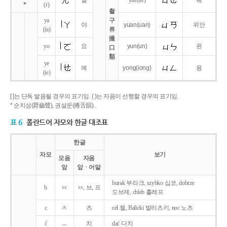
얼
yue
(ue)
웨
*
(r)
촬
ya
구
야
yuan
(uan)
위안
(ia)
류
撮
yo
요
yun
(un)
윈
口
類
ye
예
yong
(iong)
융
(ie)
[ ]는 단독 발음될 경우의 표기임. ( )는 자음이 선행할 경우의 표기임.
* 순치성(脣齒聲), 권설운(捲舌韻).
표 6
폴란드어 자모와 한글 대조표
한글
자모
보기
모음
자음
앞
앞ㆍ어말
burak 부라크, szybko 십코, dobrze
b
ㅂ
ㅂ, 브, 프
도브제, chleb 흘레프
c
ㅊ
츠
cel 첼, Balicki 발리츠키, noc 노츠
ć
ㅡ
치
dać 다치