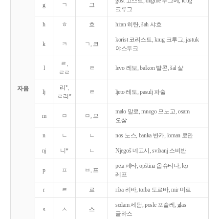
gost 고스트, dugme 두그메, krug
g
ㄱ
그
크루그
h
ㅎ
흐
hitan 히탄, šah 샤흐
korist 코리스트, krug 크루그, jastuk
k
ㅋ
ㄱ, 크
야스투크
ㄹ,
l
ㄹ
levo 레보, balkon 발콘, šal 샬
ㄹㄹ
리*,
자음
lj
ㄹ
ljeto 레토, pasulj 파술
ㄹ리*
malo 말로, mnogo 므노고, osam
m
ㅁ
ㅁ, 므
오삼
n
ㄴ
ㄴ
nos 노스, banka 반카, loman 로만
nj
니*
ㄴ
Njegoš 녜고시, svibanj 스비반
peta 페타, opština 옵슈티나, lep
p
ㅍ
ㅂ, 프
레프
r
ㄹ
르
riba 리바, torba 토르바, mir 미르
sedam 세담, posle 포슬레, glas
s
ㅅ
스
글라스