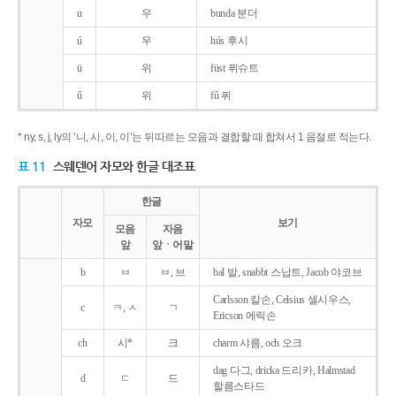
u
우
bunda 분더
ú
우
hús 후시
ü
위
füst 퓌슈트
ű
위
fű 퓌
* ny, s, j, ly의 ‘니, 시, 이, 이’는 뒤따르는 모음과 결합할 때 합쳐서 1 음절로 적는다.
표 11
스웨덴어 자모와 한글 대조표
한글
자모
보기
모음
자음
앞
앞ㆍ어말
b
ㅂ
ㅂ, 브
bal 발, snabbt 스납트, Jacob 야코브
Carlsson 칼손, Celsius 셀시우스,
c
ㅋ, ㅅ
ㄱ
Ericson 에릭손
ch
시*
크
charm 샤름, och 오크
dag 다그, dricka 드리카, Halmstad
d
ㄷ
드
할름스타드