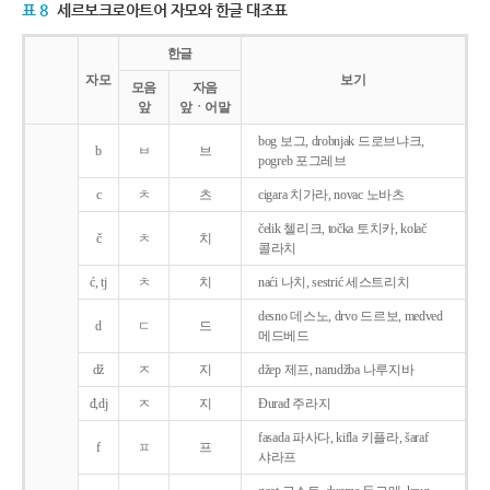
표 8
세르보크로아트어 자모와 한글 대조표
한글
자모
보기
모음
자음
앞
앞ㆍ어말
bog 보그, drobnjak 드로브냐크,
b
ㅂ
브
pogreb 포그레브
c
ㅊ
츠
cigara 치가라, novac 노바츠
čelik 첼리크, točka 토치카, kolač
č
ㅊ
치
콜라치
ć, tj
ㅊ
치
naći 나치, sestrić 세스트리치
desno 데스노, drvo 드르보, medved
d
ㄷ
드
메드베드
dž
ㅈ
지
džep 제프, narudžba 나루지바
đ,dj
ㅈ
지
Ðurađ 주라지
fasada 파사다, kifla 키플라, šaraf
f
ㅍ
프
샤라프