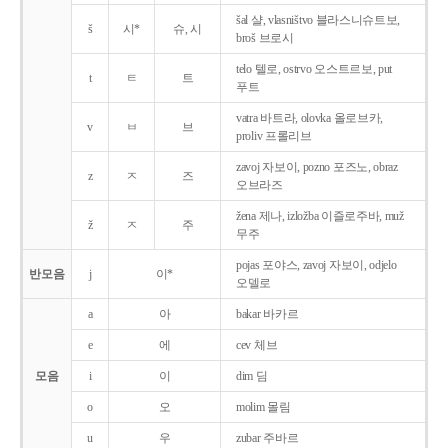
šal 샬, vlasništvo 블라스니슈트보,
š
시*
슈, 시
broš 브로시
telo 텔로, ostrvo 오스트르보, put
t
ㅌ
트
푸트
vatra 바트라, olovka 올로브카,
v
ㅂ
브
proliv 프롤리브
zavoj 자보이, pozno 포즈노, obraz
z
ㅈ
즈
오브라즈
žena 제나, izložba 이즐로주바, muž
ž
ㅈ
주
무주
pojas 포야스, zavoj 자보이, odjelo
반모음
j
이*
오델로
a
아
bakar 바카르
e
에
cev 체브
모음
i
이
dim 딤
o
오
molim 몰림
u
우
zubar 주바르