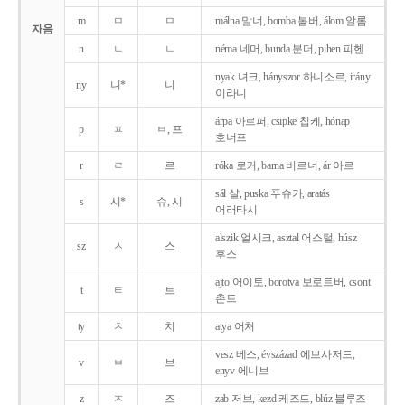
m
ㅁ
ㅁ
málna 말너, bomba 봄버, álom 알롬
자음
n
ㄴ
ㄴ
néma 네머, bunda 분더, pihen 피헨
nyak 녀크, hányszor 하니소르, irány
ny
니*
니
이라니
árpa 아르퍼, csipke 칩케, hónap
p
ㅍ
ㅂ, 프
호너프
r
ㄹ
르
róka 로커, barna 버르너, ár 아르
sál 샬, puska 푸슈카, aratás
s
시*
슈, 시
어러타시
alszik 얼시크, asztal 어스털, húsz
sz
ㅅ
스
후스
ajto 어이토, borotva 보로트버, csont
t
ㅌ
트
촌트
ty
ㅊ
치
atya 어처
vesz 베스, évszázad 에브사저드,
v
ㅂ
브
enyv 에니브
z
ㅈ
즈
zab 저브, kezd 케즈드, blúz 블루즈