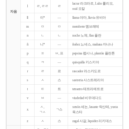
lacrar 라크라르, Lulio 룰리오,
l
ㄹ, ㄹㄹ
ㄹ
ocal 오칼
자음
ll
이*
―
llama 야마, lluvia 유비아
m
ㅁ
ㅁ
membrete 멤브레테
n
ㄴ
ㄴ
noche 노체, flan 플란
ñ
니*
―
ñoñez 뇨녜스, mañana 마냐나
p
ㅍ
ㅂ, 프
pepsina 펩시나, plantón 플란톤
q
ㅋ
―
quisquilla 키스키야
r
ㄹ
르
rascador 라스카도르
s
ㅅ
스
sastreria 사스트레리아
t
ㅌ
트
tetraetro 테트라에트로
v
ㅂ
―
viudedad 비우데다드
ㅅ,
xenón 세논, laxante 락산테, yuxta
x
ㄱ스
ㄱㅅ
육스타
z
ㅅ
스
zagal 사갈, liquidez 리키데스