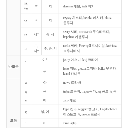
dż,
ㅈ
치
drzewo 제보, łodż 워치
drz
czysty 치스티, beczka 베치카, klucz
cz
ㅊ
치
클루치
szary 샤리, musztarda 무슈타르다,
sz
시*
슈, 시
kapelusz 카펠루시
ㅈ,
rzeka 제카, Przemyśl 프셰미실, kołnierz
rz
주, 슈, 시
시*
코우니에시
j
이*
jasny 야스니, kraj 크라이
반모음
łono 워노, głowa 그워바, bułka 부우카,
ł
우
kanał 카나우
a
아
trawa 트라바
ą̨
옹
trąba 트롱바, mąka 몽카, kąt 콩트, tą 통
e
에
zero 제로
kępa 켕파, węgorz 벵고시, Częstochowa
ę
엥, 에
쳉스토호바, proszę 프로셰
모음
i
이
zima 지마