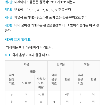
제2항
외래어의 1 음운은 원칙적으로 1 기호로 적는다.
제3항
받침에는 ‘ㄱ, ㄴ, ㄹ, ㅁ, ㅂ, ㅅ, ㅇ’만을 쓴다.
제4항
파열음 표기에는 된소리를 쓰지 않는 것을 원칙으로 한다.
제5항
이미 굳어진 외래어는 관용을 존중하되, 그 범위와 용례는 따로 정
한다.
제2장 표기 일람표
외래어는 표 1~19에 따라 표기한다.
표 1
국제 음성 기호와 한글 대조표
자음
반모음
모음
한글
국제
국제
국제
자음 앞
음성
음성
한글
음성
한글
모음 앞
또는
기호
기호
기호
어말
p
ㅍ
ㅂ, 프
j
이*
i
이
b
ㅂ
브
ɥ
위
y
위