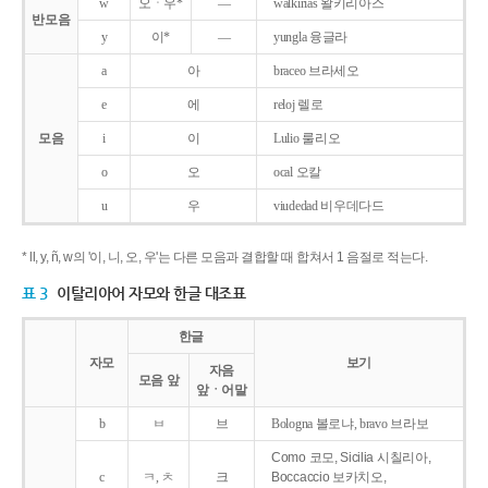
w
오ㆍ우*
―
walkirias 왈키리아스
반모음
y
이*
―
yungla 융글라
a
아
braceo 브라세오
e
에
reloj 렐로
모음
i
이
Lulio 룰리오
o
오
ocal 오칼
u
우
viudedad 비우데다드
* ll, y, ñ, w의 '이, 니, 오, 우'는 다른 모음과 결합할 때 합쳐서 1 음절로 적는다.
표 3
이탈리아어 자모와 한글 대조표
한글
자모
보기
자음
모음 앞
앞ㆍ어말
b
ㅂ
브
Bologna 볼로냐, bravo 브라보
Como 코모, Sicilia 시칠리아,
c
ㅋ, ㅊ
크
Boccaccio 보카치오,