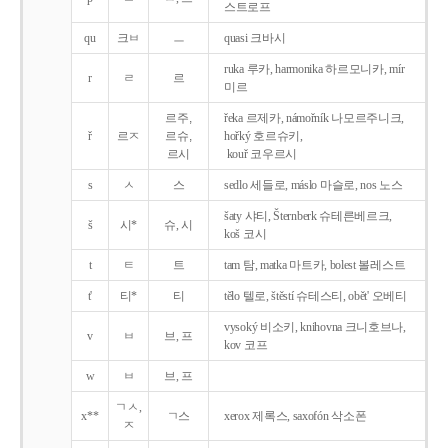
스트로프
qu
크ㅂ
ㅡ
quasi 크바시
ruka 루카, harmonika 하르모니카, mír
r
ㄹ
르
미르
르주,
řeka 르제카, námořník 나모르주니크,
ř
르ㅈ
르슈,
hořký 호르슈키,
르시
kouř 코우르시
s
ㅅ
스
sedlo 세들로, máslo 마슬로, nos 노스
šaty 샤티, Šternberk 슈테른베르크,
š
시*
슈, 시
koš 코시
t
ㅌ
트
tam 탐, matka 마트카, bolest 볼레스트
t'
티*
티
tělo 텔로, štěstí 슈테스티, obět' 오베티
vysoký 비소키, knihovna 크니호브나,
v
ㅂ
브, 프
kov 코프
w
ㅂ
브, 프
ㄱㅅ,
x**
ㄱ스
xerox 제록스, saxofón 삭소폰
ㅈ