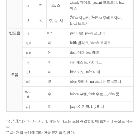
zámek 자메크, pozdní 포즈드니, bez
z
ㅈ
즈, 스
베스
Žižka 지슈카, Žvěřina 주베르지나,
ž
ㅈ
주, 슈, 시
Brož 브로시
반모음
j
이*
jaro 야로, pokoj 포코이
a, á
아
balík 발리크, komár 코마르
e, é
에
dech 데흐, léto 레토
ě
예
sěst 셰스트, věk 베크
i, í
이
kino 키노, míra 미라
모음
o,ó
오
obec 오베츠, nervózni 네르보즈니
u, ú,
우
buben 부벤, úrok 우로크, dům 둠
ů
y, ý
이
jazyk
야지크, líný 리니
* d', ň, š, t', j의 '디, 니, 시, 티, 이'는 뒤따르는 모음과 결합할 때 합쳐서 1 음절로 적는
다.
** x는 개별 용례에 따라 한글 표기를 정한다.