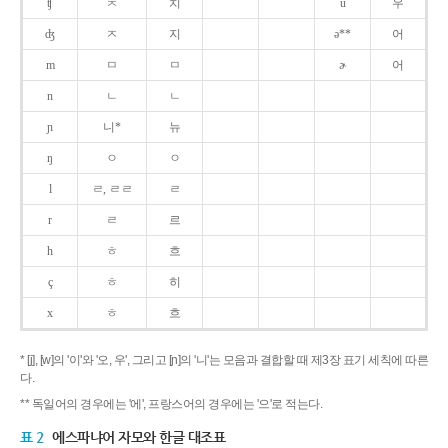
ʧ
ㅊ
치
u
우
ʤ
ㅈ
지
ə**
어
m
ㅁ
ㅁ
ɚ
어
n
ㄴ
ㄴ
ɲ
니*
뉴
ŋ
ㅇ
ㅇ
l
ㄹ, ㄹㄹ
ㄹ
r
ㄹ
르
h
ㅎ
흐
ç
ㅎ
히
x
ㅎ
흐
* [j], [w]의 '이'와 '오, 우', 그리고 [ɲ]의 '니'는 모음과 결합할 때 제3장 표기 세칙에 따른
다.
** 독일어의 경우에는 '에', 프랑스어의 경우에는 '으'로 적는다.
표 2
에스파냐어 자모와 한글 대조표