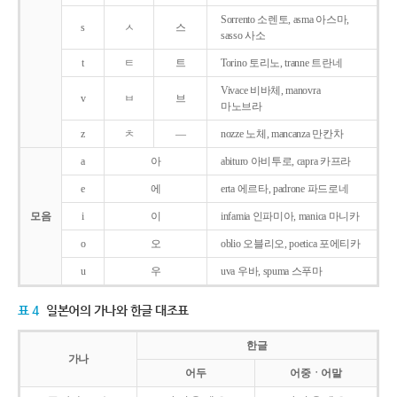
Sorrento 소렌토, asma 아스마,
s
ㅅ
스
sasso 사소
t
ㅌ
트
Torino 토리노, tranne 트란네
Vivace 비바체, manovra
v
ㅂ
브
마노브라
z
ㅊ
―
nozze 노체, mancanza 만칸차
a
아
abituro 아비투로, capra 카프라
e
에
erta 에르타, padrone 파드로네
모음
i
이
infamia 인파미아, manica 마니카
o
오
oblio 오블리오, poetica 포에티카
u
우
uva 우바, spuma 스푸마
표 4
일본어의 가나와 한글 대조표
한글
가나
어두
어중ㆍ어말