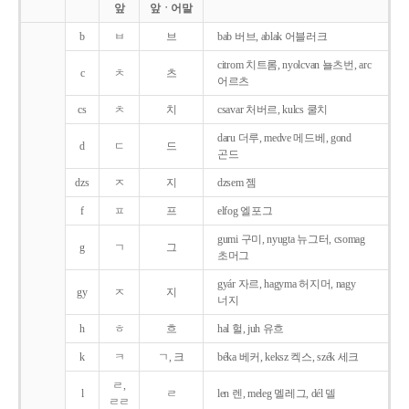
앞
앞ㆍ어말
b
ㅂ
브
bab 버브, ablak 어블러크
citrom 치트롬, nyolcvan 뇰츠번, arc
c
ㅊ
츠
어르츠
cs
ㅊ
치
csavar 처버르, kulcs 쿨치
daru 더루, medve 메드베, gond
d
ㄷ
드
곤드
dzs
ㅈ
지
dzsem 젬
f
ㅍ
프
elfog 엘포그
gumi 구미, nyugta 뉴그터, csomag
g
ㄱ
그
초머그
gyár 자르, hagyma 허지머, nagy
gy
ㅈ
지
너지
h
ㅎ
흐
hal 헐, juh 유흐
k
ㅋ
ㄱ, 크
béka 베커, keksz 켁스, szék 세크
ㄹ,
l
ㄹ
len 렌, meleg 멜레그, dél 델
ㄹㄹ