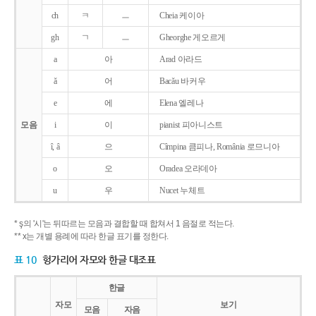
ch
ㅋ
ㅡ
Cheia 케이아
gh
ㄱ
ㅡ
Gheorghe 게오르게
a
아
Arad 아라드
ǎ
어
Bacǎu 바커우
e
에
Elena 엘레나
모음
i
이
pianist 피아니스트
î, â
으
Cîmpina 큼피나, România 로므니아
o
오
Oradea 오라데아
u
우
Nucet 누체트
* ş의 '시'는 뒤따르는 모음과 결합할 때 합쳐서 1 음절로 적는다.
** x는 개별 용례에 따라 한글 표기를 정한다.
표 10
헝가리어 자모와 한글 대조표
한글
자모
보기
모음
자음