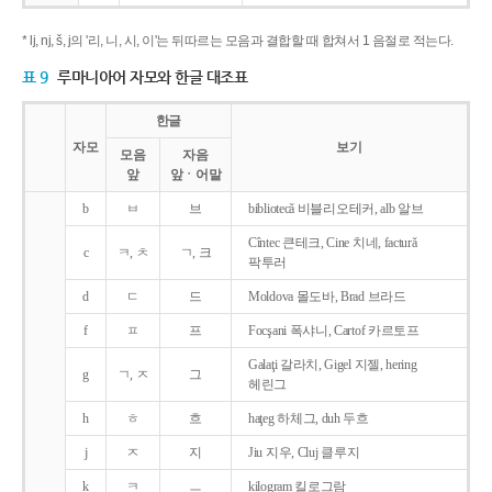
* lj, nj, š, j의 '리, 니, 시, 이'는 뒤따르는 모음과 결합할 때 합쳐서 1 음절로 적는다.
표 9
루마니아어 자모와 한글 대조표
한글
자모
보기
모음
자음
앞
앞ㆍ어말
b
ㅂ
브
bibliotecǎ 비블리오테커, alb 알브
Cîntec 큰테크, Cine 치네, facturǎ
c
ㅋ, ㅊ
ㄱ, 크
팍투러
d
ㄷ
드
Moldova 몰도바, Brad 브라드
f
ㅍ
프
Focşani 폭샤니, Cartof 카르토프
Galaţi 갈라치, Gigel 지젤, hering
g
ㄱ, ㅈ
그
헤린그
h
ㅎ
흐
haţeg 하체그, duh 두흐
j
ㅈ
지
Jiu 지우, Cluj 클루지
k
ㅋ
ㅡ
kilogram 킬로그람