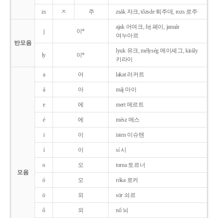
zs
ㅈ
주
zsák 자크, tőzsde 퇴주데, rozs 로주
ajak 어여크, fej 페이, január
j
이*
여누아르
반모음
lyuk 유크, mélység 메이셰그, király
ly
이*
키라이
a
어
lakat 러커트
á
아
máj 마이
e
에
mert 메르트
é
에
mész 메스
i
이
isten 이슈텐
í
이
sí 시
o
오
torna 토르너
모음
ó
오
róka 로커
ö
외
sör 쇠르
ő
외
nő 뇌