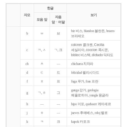
한글
자모
보기
자음
모음 앞
앞ㆍ어말
biz 비스, blandon 블란돈, braceo
b
ㅂ
브
브라세오
colcren 콜크렌, Cecilia
c
ㅋ, ㅅ
ㄱ, 크
세실리아, coccion 콕시온,
bistec 비스텍, dictado 딕타도
ch
ㅊ
―
chicharra 치차라
d
ㄷ
드
felicidad 펠리시다드
f
ㅍ
프
fuga 푸가, fran 프란
ganga 강가, geologia
g
ㄱ, ㅎ
그
헤올로히아, yungla 융글라
h
―
―
hipo 이포, quehacer 케아세르
j
ㅎ
―
jueves 후에베스, reloj 렐로
k
ㅋ
크
kapok 카포크