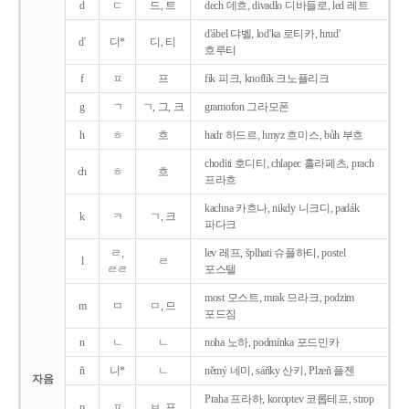
d
ㄷ
드, 트
dech 데흐, divadlo 디바들로, led 레트
d'ábel 댜벨, lod'ka 로티카, hrud'
d'
디*
디, 티
흐루티
f
ㅍ
프
fík 피크, knoflík 크노플리크
g
ㄱ
ㄱ, 그, 크
gramofon 그라모폰
h
ㅎ
흐
hadr 하드르, hmyz 흐미스, bůh 부흐
choditi 호디티, chlapec 흘라페츠, prach
ch
ㅎ
흐
프라흐
kachna 카흐나, nikdy 니크디, padák
k
ㅋ
ㄱ, 크
파다크
ㄹ,
lev 레프, šplhati 슈플하티, postel
l
ㄹ
ㄹㄹ
포스텔
most 모스트, mrak 므라크, podzim
m
ㅁ
ㅁ, 므
포드짐
n
ㄴ
ㄴ
noha 노하, podmínka 포드민카
ň
니*
ㄴ
němý 네미, sáňky 산키, Plzeň 플젠
자음
Praha 프라하, koroptev 코롭테프, strop
p
ㅍ
ㅂ, 프