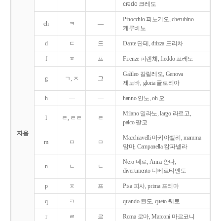
credo 크레도
Pinocchio 피노키오, cherubino
ch
ㅋ
―
케루비노
d
ㄷ
드
Dante 단테, drizza 드리차
f
ㅍ
프
Firenze 피렌체, freddo 프레도
Galileo 갈릴레오, Genova
g
ㄱ, ㅈ
그
제노바, gloria 글로리아
h
―
―
hanno 안노, oh 오
Milano 밀라노, largo 라르고,
l
ㄹ, ㄹㄹ
ㄹ
palco 팔코
자음
Macchiavelli 마키아벨리, mamma
m
ㅁ
ㅁ
맘마, Campanella 캄파넬라
Nero 네로, Anna 안나,
n
ㄴ
ㄴ
divertimento 디베르티멘토
p
ㅍ
프
Pisa 피사, prima 프리마
q
ㅋ
―
quando 콴도, queto 퀘토
r
ㄹ
르
Roma 로마, Marconi 마르코니