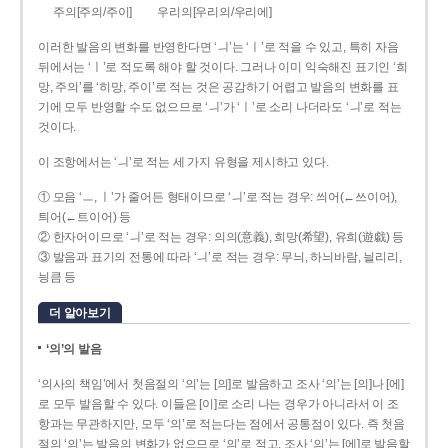
주의[주의/주이]
우리의[우리의/우리에]
이러한 발음의 변화를 반영한다면 ‘ㅢ’는 ‘ㅣ’로 적을 수 있고, 특히 자음
뒤에서는 ‘ㅣ’로 적도록 해야 할 것이다. 그러나 이미 익숙해진 표기인 ‘희
망, 주의’를 ‘히망, 주이’로 적는 것은 공감하기 어렵고 발음의 변화를 표
기에 모두 반영할 수도 없으므로 ‘ㅢ’가 ‘ㅣ’로 소리 나더라도 ‘ㅢ’로 적는
것이다.
이 조항에서는 ‘ㅢ’로 적는 세 가지 유형을 제시하고 있다.
① 모음 ‘ㅡ, ㅣ’가 줄어든 형태이므로 ‘ㅢ’로 적는 경우: 씌어(←쓰이어),
틔어(←트이어) 등
② 한자어이므로 ‘ㅢ’로 적는 경우: 의의(意義), 희망(希望), 유희(遊戱) 등
③ 발음과 표기의 전통에 따라 ‘ㅢ’로 적는 경우: 무늬, 하늬바람, 늴리리,
닁큼 등
더 알아보기
‘의’의 발음
‘의사의 책임’에서 첫음절의 ‘의’는 [의]로 발음하고 조사 ‘의’는 [의]나 [에]
로 모두 발음할 수 있다. 이들은 [이]로 소리 나는 경우가 아니라서 이 조
항과는 무관하지만, 모두 ‘의’로 적는다는 점에서 공통점이 있다. 즉 첫음
절의 ‘의’는 발음의 변화가 없으므로 ‘의’로 적고, 조사 ‘의’는 [에]로 발음할