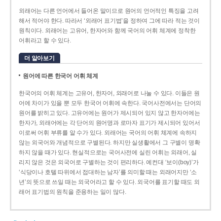
외래어는 다른 언어에서 들어온 말이므로 원어의 언어적인 특징을 고려
해서 적어야 한다. 따라서 ‘외래어 표기법’을 정하여 그에 따라 적는 것이
원칙이다. 외래어는 고유어, 한자어와 함께 국어의 어휘 체계에 정착한
어휘라고 할 수 있다.
더 알아보기
원어에 따른 한국어 어휘 체계
한국어의 어휘 체계는 고유어, 한자어, 외래어로 나눌 수 있다. 이들은 원
어에 차이가 있을 뿐 모두 한국어 어휘에 속한다. 국어사전에서는 단어의
원어를 밝히고 있다. 고유어에는 원어가 제시되어 있지 않고 한자어에는
한자가, 외래어에는 각 단어의 원어명과 로마자 표기가 제시되어 있어서
이로써 어휘 부류를 알 수가 있다. 외래어는 국어의 어휘 체계에 속하지
않는 외국어와 개념적으로 구별된다. 하지만 실생활에서 그 구별이 명확
하지 않을 때가 있다. 현실적으로는 국어사전에 실린 어휘는 외래어, 실
리지 않은 것은 외국어로 구별하는 것이 편리하다. 예컨대 ‘보이(boy)’가
‘식당이나 호텔 따위에서 접대하는 남자’를 의미할 때는 외래어지만 ‘소
년’의 뜻으로 쓰일 때는 외국어라고 할 수 있다. 외국어를 표기할 때도 외
래어 표기법의 원칙을 준용하는 일이 많다.