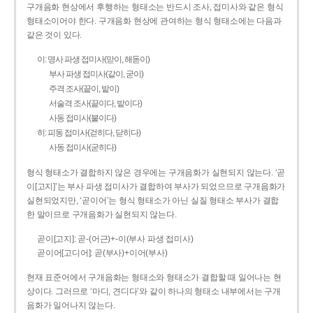
구개음화 현상에서 후행하는 형태소는 반드시 조사, 접미사와 같은 형식
형태소이어야 한다. 구개음화 현상에 관여하는 형식 형태소에는 다음과
같은 것이 있다.
이: 명사 파생 접미사(맏이, 해돋이)
부사 파생 접미사(같이, 굳이)
주격 조사(끝이, 밭이)
서술격 조사(끝이다, 밭이다)
사동 접미사(붙이다)
히: 피동 접미사(걷히다, 닫히다)
사동 접미사(굳히다)
형식 형태소가 결합하지 않은 경우에는 구개음화가 실현되지 않는다. ‘곧
이[고지]’는 부사 파생 접미사가 결합하여 부사가 되었으므로 구개음화가
실현되었지만, ‘곧이어’는 형식 형태소가 아닌 실질 형태소 부사가 결합
한 말이므로 구개음화가 실현되지 않는다.
곧이[고지]: 곧-­(어근)+­-이(부사 파생 접미사)
곧이어[고디어]: 곧(부사)+이어(부사)
현재 표준어에서 구개음화는 형태소와 형태소가 결합할 때 일어나는 현
상이다. 그러므로 ‘마디, 견디다’와 같이 하나의 형태소 내부에서는 구개
음화가 일어나지 않는다.