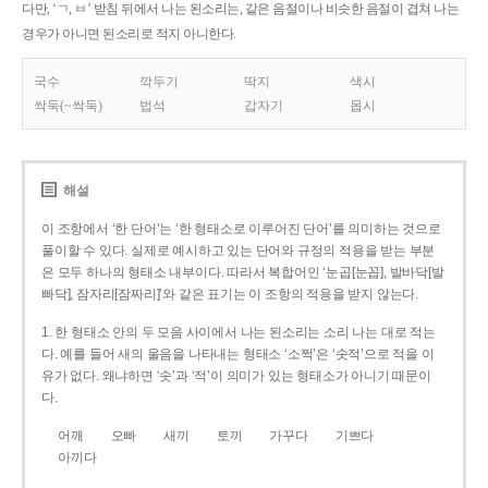
다만, ‘ㄱ, ㅂ’ 받침 뒤에서 나는 된소리는, 같은 음절이나 비슷한 음절이 겹쳐 나는
경우가 아니면 된소리로 적지 아니한다.
국수
깍두기
딱지
색시
싹둑(~싹둑)
법석
갑자기
몹시
해설
이 조항에서 ‘한 단어’는 ‘한 형태소로 이루어진 단어’를 의미하는 것으로
풀이할 수 있다. 실제로 예시하고 있는 단어와 규정의 적용을 받는 부분
은 모두 하나의 형태소 내부이다. 따라서 복합어인 ‘눈곱[눈꼽], 발바닥[발
빠닥], 잠자리[잠짜리]’와 같은 표기는 이 조항의 적용을 받지 않는다.
1. 한 형태소 안의 두 모음 사이에서 나는 된소리는 소리 나는 대로 적는
다. 예를 들어 새의 울음을 나타내는 형태소 ‘소쩍’은 ‘솟적’으로 적을 이
유가 없다. 왜냐하면 ‘솟’과 ‘적’이 의미가 있는 형태소가 아니기 때문이
다.
어깨
오빠
새끼
토끼
가꾸다
기쁘다
아끼다