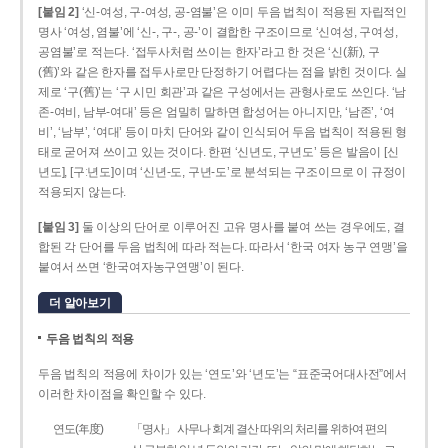
[붙임 2]
‘신-여성, 구-여성, 공-염불’은 이미 두음 법칙이 적용된 자립적인
명사 ‘여성, 염불’에 ‘신-, 구-, 공-’이 결합한 구조이므로 ‘신여성, 구여성,
공염불’로 적는다. ‘접두사처럼 쓰이는 한자’라고 한 것은 ‘신(新), 구
(舊)’와 같은 한자를 접두사로만 단정하기 어렵다는 점을 밝힌 것이다. 실
제로 ‘구(舊)’는 ‘구 시민 회관’과 같은 구성에서는 관형사로도 쓰인다. ‘남
존­-여비, 남부-­여대’ 등은 엄밀히 말하면 합성어는 아니지만, ‘남존’, ‘여
비’, ‘남부’, ‘여대’ 등이 마치 단어와 같이 인식되어 두음 법칙이 적용된 형
태로 굳어져 쓰이고 있는 것이다. 한편 ‘신년도, 구년도’ 등은 발음이 [신
년도], [구ː년도]이며 ‘신년­-도, 구년-­도’로 분석되는 구조이므로 이 규정이
적용되지 않는다.
[붙임 3]
둘 이상의 단어로 이루어진 고유 명사를 붙여 쓰는 경우에도, 결
합된 각 단어를 두음 법칙에 따라 적는다. 따라서 ‘한국 여자 농구 연맹’을
붙여서 쓰면 ‘한국여자농구연맹’이 된다.
더 알아보기
두음 법칙의 적용
두음 법칙의 적용에 차이가 있는 ‘연도’와 ‘년도’는 “표준국어대사전”에서
이러한 차이점을 확인할 수 있다.
연도(年度)
「명사」 사무나 회계 결산 따위의 처리를 위하여 편의