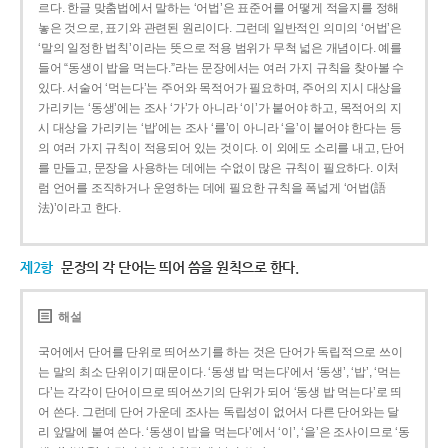
르다. 한글 맞춤법에서 말하는 ‘어법’은 표준어를 어떻게 적을지를 정해
놓은 것으로, 표기와 관련된 원리이다. 그런데 일반적인 의미의 ‘어법’은
‘말의 일정한 법칙’이라는 뜻으로 적용 범위가 무척 넓은 개념이다. 예를
들어 “동생이 밥을 먹는다.”라는 문장에서는 여러 가지 규칙을 찾아볼 수
있다. 서술어 ‘먹는다’는 주어와 목적어가 필요하며, 주어의 지시 대상을
가리키는 ‘동생’에는 조사 ‘가’가 아니라 ‘이’가 붙어야 하고, 목적어의 지
시 대상을 가리키는 ‘밥’에는 조사 ‘를’이 아니라 ‘을’이 붙어야 한다는 등
의 여러 가지 규칙이 적용되어 있는 것이다. 이 외에도 소리를 내고, 단어
를 만들고, 문장을 사용하는 데에는 수없이 많은 규칙이 필요하다. 이처
럼 언어를 조직하거나 운영하는 데에 필요한 규칙을 폭넓게 ‘어법(語
法)’이라고 한다.
제2항
문장의 각 단어는 띄어 씀을 원칙으로 한다.
해설
국어에서 단어를 단위로 띄어쓰기를 하는 것은 단어가 독립적으로 쓰이
는 말의 최소 단위이기 때문이다. ‘동생 밥 먹는다’에서 ‘동생’, ‘밥’, ‘먹는
다’는 각각이 단어이므로 띄어쓰기의 단위가 되어 ‘동생 밥 먹는다’로 띄
어 쓴다. 그런데 단어 가운데 조사는 독립성이 없어서 다른 단어와는 달
리 앞말에 붙여 쓴다. ‘동생이 밥을 먹는다’에서 ‘이’, ‘을’은 조사이므로 ‘동