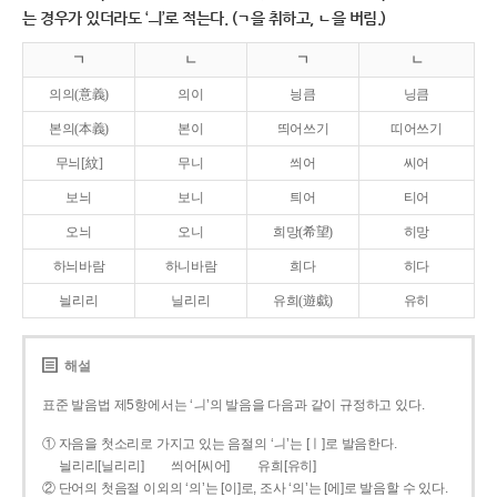
는 경우가 있더라도 ‘ㅢ’로 적는다. (ㄱ을 취하고, ㄴ을 버림.)
ㄱ
ㄴ
ㄱ
ㄴ
의의(意義)
의이
닁큼
닝큼
본의(本義)
본이
띄어쓰기
띠어쓰기
무늬[紋]
무니
씌어
씨어
보늬
보니
틔어
티어
오늬
오니
희망(希望)
히망
하늬바람
하니바람
희다
히다
늴리리
닐리리
유희(遊戱)
유히
해설
표준 발음법 제5항에서는 ‘ㅢ’의 발음을 다음과 같이 규정하고 있다.
① 자음을 첫소리로 가지고 있는 음절의 ‘ㅢ’는 [ㅣ]로 발음한다.
늴리리[닐리리]
씌어[씨어]
유희[유히]
② 단어의 첫음절 이외의 ‘의’는 [이]로, 조사 ‘의’는 [에]로 발음할 수 있다.