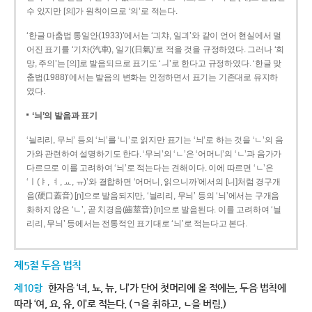
수 있지만 [의]가 원칙이므로 ‘의’로 적는다.
‘한글 마춤법 통일안(1933)’에서는 ‘긔챠, 일긔’와 같이 언어 현실에서 멀
어진 표기를 ‘기차(汽車), 일기(日氣)’로 적을 것을 규정하였다. 그러나 ‘희
망, 주의’는 [의]로 발음되므로 표기도 ‘ㅢ’로 한다고 규정하였다. ‘한글 맞
춤법(1988)’에서는 발음의 변화는 인정하면서 표기는 기존대로 유지하
였다.
‘늬’의 발음과 표기
‘늴리리, 무늬’ 등의 ‘늬’를 ‘니’로 읽지만 표기는 ‘늬’로 하는 것을 ‘ㄴ’의 음
가와 관련하여 설명하기도 한다. ‘무늬’의 ‘ㄴ’은 ‘어머니’의 ‘ㄴ’과 음가가
다르므로 이를 고려하여 ‘늬’로 적는다는 견해이다. 이에 따르면 ‘ㄴ’은
‘ㅣ(ㅑ, ㅕ, ㅛ, ㅠ)’와 결합하면 ‘어머니, 읽으니까’에서의 [니]처럼 경구개
음(硬口蓋音) [ɲ]으로 발음되지만, ‘늴리리, 무늬’ 등의 ‘늬’에서는 구개음
화하지 않은 ‘ㄴ’, 곧 치경음(齒莖音) [n]으로 발음된다. 이를 고려하여 ‘늴
리리, 무늬’ 등에서는 전통적인 표기대로 ‘늬’로 적는다고 본다.
제5절 두음 법칙
제10항
한자음 ‘녀, 뇨, 뉴, 니’가 단어 첫머리에 올 적에는, 두음 법칙에
따라 ‘여, 요, 유, 이’로 적는다. (ㄱ을 취하고, ㄴ을 버림.)