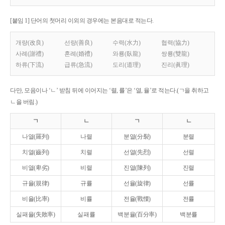
[붙임 1] 단어의 첫머리 이외의 경우에는 본음대로 적는다.
개량(改良)
선량(善良)
수력(水力)
협력(協力)
사례(謝禮)
혼례(婚禮)
와룡(臥龍)
쌍룡(雙龍)
하류(下流)
급류(急流)
도리(道理)
진리(眞理)
다만, 모음이나 ‘ㄴ’ 받침 뒤에 이어지는 ‘렬, 률’은 ‘열, 율’로 적는다.(ㄱ을 취하고
ㄴ을 버림.)
ㄱ
ㄴ
ㄱ
ㄴ
나열(羅列)
나렬
분열(分裂)
분렬
치열(齒列)
치렬
선열(先烈)
선렬
비열(卑劣)
비렬
진열(陳列)
진렬
규율(規律)
규률
선율(旋律)
선률
비율(比率)
비률
전율(戰慄)
전률
실패율(失敗率)
실패률
백분율(百分率)
백분률