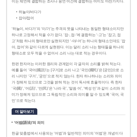
이는 체언에 결합하는 조사나 용언 어간에 결합하는 어미도 마찬가지다.
하늘이/바다가
잡아/접어
‘하늘이, 바다가’의 ‘이/가’는 주격의 뜻을 나타내는 동일한 형태소이지만
하나로 고정해서 적을 수가 없다. ‘잡-, 접-’에 결합하는 ‘-고’는 ‘잡고, 접
고’처럼 하나의 형태로만 실현되지만 ‘-아/-어’는 하나의 형태소인데도 ‘잡
아, 접어’와 같이 다르게 실현된다. 이는 달리 소리 나는 형태들을 하나의
형태소로 모두 적을 수 없어서 소리 나는 대로 적는 경우이다.
한편 한자어는 이러한 원리와 관계없이 각 글자의 소리를 밝혀 적는다.
예를 들어 ‘국어(國語)’는 [구거]로 소리 나고 ‘국민(國民)’은 [궁민]으로 소
리 나지만 ‘구거’, ‘궁민’으로 적지 않는다. 한자 하나하나는 소리와 의미
가 정해져 있으므로 그것을 밝혀 적는 것이 독서에 효율적이다. 즉 한자
‘국(國)’, ‘어(語)’, ‘민(民)’은 ‘나라 국’, ‘말씀 어’, ‘백성 민’과 같이 소리와 의
미가 정해져 있으므로 그 독립적인 소리와 의미를 알 수 있도록 ‘국어, 국
민’으로 적는다.
더 알아보기
‘어법(語法)’의 의미
한글 맞춤법에서 사용되는 ‘어법’과 일반적인 의미의 ‘어법’은 개념이 다