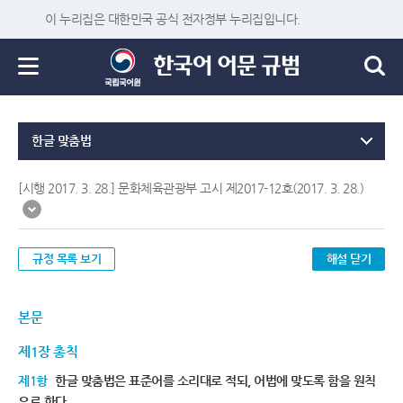
이 누리집은 대한민국 공식 전자정부 누리집입니다.
한글 맞춤법
[시행 2017. 3. 28.] 문화체육관광부 고시 제2017-12호(2017. 3. 28.)
규정 목록 보기
해설 닫기
본문
제1장 총칙
제1항
한글 맞춤법은 표준어를 소리대로 적되, 어법에 맞도록 함을 원칙
으로 한다.