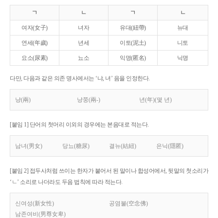
ㄱ
ㄴ
ㄱ
ㄴ
여자(女子)
녀자
유대(紐帶)
뉴대
연세(年歲)
년세
이토(泥土)
니토
요소(尿素)
뇨소
익명(匿名)
닉명
다만, 다음과 같은 의존 명사에서는 ‘냐, 녀’ 음을 인정한다.
냥(兩)
냥쭝(兩-)
년(年)(몇 년)
[붙임 1] 단어의 첫머리 이외의 경우에는 본음대로 적는다.
남녀(男女)
당뇨(糖尿)
결뉴(結紐)
은닉(隱匿)
[붙임 2] 접두사처럼 쓰이는 한자가 붙어서 된 말이나 합성어에서, 뒷말의 첫소리가
‘ㄴ’ 소리로 나더라도 두음 법칙에 따라 적는다.
신여성(新女性)
공염불(空念佛)
남존여비(男尊女卑)