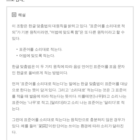
해설
이 조항은 한글 맞춤법의 대원칙을 밝히고 있다. “표준어를 소리대로 적
되”가 기본 원칙이라면, “어법에 맞도록 함”은 또 다른 원칙이라고 할 수
있다.
표준어를 소리대로 적는다.
어법에 맞도록 적는다.
한글 맞춤법은 이 두 가지 원칙에 따라 음성 언어인 표준어를 표음 문자
인 한글로 올바르게 적는 방법이다.
먼저 ‘표준어를 소리대로 적는다’는 말에는 한글 맞춤법이 표준어를 대상
으로 한다는 뜻이 담겨 있다. 그리고 ‘소리대로’ 적는다는 것은 그 표준어
를 적을 때 발음에 따라 적는다는 뜻이다. 이를테면 [나무]라고 소리 나는
표준어는 ‘나무’로 적고, [달리다]라고 소리 나는 표준어는 ‘달리다’로 적
는다.
그런데 표준어를 소리대로 적는다는 원칙만으로 충분하지 않은 경우가
있다. 예를 들어 ‘꽃[花]’이란 단어는 쓰이는 환경에 따라 소리가 달라진
다.