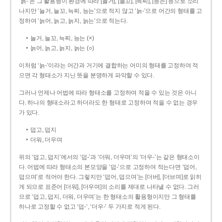
‘늙-’은 그 활용형이 환경에 따라 [늘거], [늘꼬], [늑찌], [능는] 등으로 소리
나지만 ‘늘거, 늘꼬, 늑찌, 능는’으로 적지 않고 ‘늙-’으로 어간의 형태를 고
정하여 ‘늙어, 늙고, 늙지, 늙는’으로 적는다.
늘거, 늘꼬, 늑찌, 능는 (×)
늙어, 늙고, 늙지, 늙는 (○)
이처럼 ‘늙-­’이라는 어간과 거기에 결합하는 어미의 형태를 고정하여 적
으면 각 형태소가 지닌 뜻을 분명하게 파악할 수 있다.
그러나 언제나 어법에 따라 형태소를 고정하여 적을 수 있는 것은 아니
다. 하나의 형태소라고 하더라도 한 형태로 고정하여 적을 수 없는 경우
가 있다.
덥고, 덥지
더워, 더우며
위의 ‘덥고, 덥지’에서의 ‘덥-­’과 ‘더워, 더우며’의 ‘더우-­’는 같은 형태소이
다. 어법에 따라 형태소의 본모양을 ‘덥-­’으로 고정하여 적는다면 ‘덥어,
덥으며’로 적어야 한다. 그렇지만 ‘덥어, 덥으며’는 [더버], [더브며]로 읽히
게 되므로 표준어 [더워], [더우며]의 소리를 제대로 나타낼 수 없다. 그러
므로 ‘덥고, 덥지, 더워, 더우며’는 한 형태소의 활용형이지만 그 형태를
하나로 고정할 수 없고 ‘덥-’, ‘더우-’ 두 가지로 적게 된다.