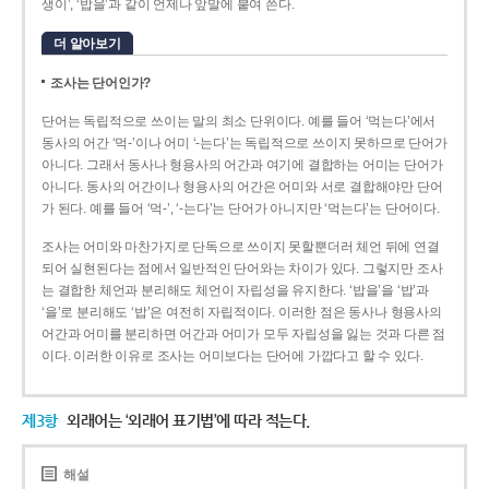
생이’, ‘밥을’과 같이 언제나 앞말에 붙여 쓴다.
더 알아보기
조사는 단어인가?
단어는 독립적으로 쓰이는 말의 최소 단위이다. 예를 들어 ‘먹는다’에서
동사의 어간 ‘먹-­’이나 어미 ‘­-는다’는 독립적으로 쓰이지 못하므로 단어가
아니다. 그래서 동사나 형용사의 어간과 여기에 결합하는 어미는 단어가
아니다. 동사의 어간이나 형용사의 어간은 어미와 서로 결합해야만 단어
가 된다. 예를 들어 ‘먹-’, ‘-는다’는 단어가 아니지만 ‘먹는다’는 단어이다.
조사는 어미와 마찬가지로 단독으로 쓰이지 못할뿐더러 체언 뒤에 연결
되어 실현된다는 점에서 일반적인 단어와는 차이가 있다. 그렇지만 조사
는 결합한 체언과 분리해도 체언이 자립성을 유지한다. ‘밥을’을 ‘밥’과
‘을’로 분리해도 ‘밥’은 여전히 자립적이다. 이러한 점은 동사나 형용사의
어간과 어미를 분리하면 어간과 어미가 모두 자립성을 잃는 것과 다른 점
이다. 이러한 이유로 조사는 어미보다는 단어에 가깝다고 할 수 있다.
제3항
외래어는 ‘외래어 표기법’에 따라 적는다.
해설