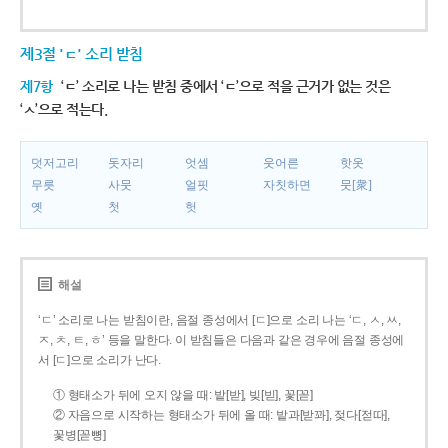
제3절 'ㄷ' 소리 받침
제7항
‘ㄷ’ 소리로 나는 받침 중에서 ‘ㄷ’으로 적을 근거가 없는 것은
‘ㅅ’으로 적는다.
덧저고리
돗자리
엇셈
웃어른
핫옷
무릇
사뭇
얼핏
자칫하면
뭇[衆]
옛
첫
헛
해설
‘ㄷ’ 소리로 나는 받침이란, 음절 종성에서 [ㄷ]으로 소리 나는 ‘ㄷ, ㅅ, ㅆ,
ㅈ, ㅊ, ㅌ, ㅎ’ 등을 말한다. 이 받침들은 다음과 같은 경우에 음절 종성에
서 [ㄷ]으로 소리가 난다.
① 형태소가 뒤에 오지 않을 때: 밭[받], 빚[빋], 꽃[꼳]
② 자음으로 시작하는 형태소가 뒤에 올 때: 밭과[받꽈], 젖다[젇따],
꽃병[꼳뼝]