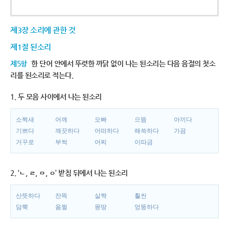
제3장 소리에 관한 것
제1절 된소리
제5항
한 단어 안에서 뚜렷한 까닭 없이 나는 된소리는 다음 음절의 첫소
리를 된소리로 적는다.
1. 두 모음 사이에서 나는 된소리
소쩍새
어깨
오빠
으뜸
아끼다
기쁘다
깨끗하다
어떠하다
해쓱하다
가끔
거꾸로
부썩
어찌
이따금
2. ‘ㄴ, ㄹ, ㅁ, ㅇ’ 받침 뒤에서 나는 된소리
산뜻하다
잔뜩
살짝
훨씬
담뿍
움찔
몽땅
엉뚱하다