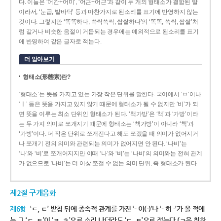
다. 이들은 ‘어간+어미’, ‘어근+어근’과 같이 두 개의 형태소가 결합된 말
이라서, ‘눈곱, 발바닥’ 등과 마찬가지로 된소리를 표기에 반영하지 않는
것이다. 그렇지만 ‘똑똑하다, 쓱싹쓱싹, 쌉쌀하다’의 ‘똑똑, 쓱싹, 쌉쌀’처
럼 같거나 비슷한 음절이 거듭되는 경우에는 예외적으로 된소리를 표기
에 반영하여 같은 글자로 적는다.
더 알아보기
형태소(形態素)란?
‘형태소’는 뜻을 가지고 있는 가장 작은 단위를 말한다. 국어에서 ‘ㅂ’이나
‘ㅣ’ 등은 뜻을 가지고 있지 않기 때문에 형태소가 될 수 없지만 ‘비’가 되
면 뜻을 이루는 최소 단위인 형태소가 된다. ‘책가방’은 ‘책’과 ‘가방’이라
는 두 가지 의미로 쪼개지기 때문에 형태소는 ‘책가방’이 아니라 ‘책’과
‘가방’이다. 더 작은 단위로 쪼개진다고 해도 쪼갰을 때 의미가 없어지거
나 쪼개기 전의 의미와 관련되는 의미가 없어지면 안 된다. ‘나비’는
‘나’와 ‘비’로 쪼개어지지만 이때 ‘나’와 ‘비’는 ‘나비’의 의미와는 전혀 관계
가 없으므로 ‘나비’는 더 이상 쪼갤 수 없는 의미 단위, 즉 형태소가 된다.
제2절 구개음화
제6항
‘ㄷ, ㅌ’ 받침 뒤에 종속적 관계를 가진 ‘- 이(-)’나 ‘- 히 -’가 올 적에
는 그 ‘ㄷ, ㅌ’이 ‘ㅈ, ㅊ’으로 소리 나더라도 ‘ㄷ, ㅌ’으로 적는다.(ㄱ을 취하