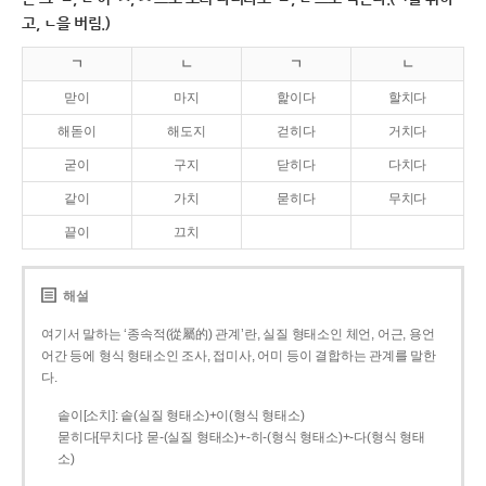
고, ㄴ을 버림.)
ㄱ
ㄴ
ㄱ
ㄴ
맏이
마지
핥이다
할치다
해돋이
해도지
걷히다
거치다
굳이
구지
닫히다
다치다
같이
가치
묻히다
무치다
끝이
끄치
해설
여기서 말하는 ‘종속적(從屬的) 관계’란, 실질 형태소인 체언, 어근, 용언
어간 등에 형식 형태소인 조사, 접미사, 어미 등이 결합하는 관계를 말한
다.
솥이[소치]: 솥(실질 형태소)+이(형식 형태소)
묻히다[무치다]: 묻­-(실질 형태소)+­-히­-(형식 형태소)+-다(형식 형태
소)