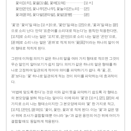
……………
꽃이[꼬치], 꽃을[꼬츨], 꽃에[꼬체]
[꼬ㅊ]
…
꽃만[꼰만], 꽃나무[꼰나무], 꽃놀이[꼰노리]
[꼰]
………
꽃과[꼳꽈], 꽃다발[꼳따발], 꽃밭[꼳빧]
[꼳]
‘꽃’은 ‘꽃이’일 때는 [꼬ㅊ]으로, ‘꽃만’일 때는 [꼰]으로, ‘꽃과’일 때는 [꼳]
으로 소리 난다. 만약 ‘표준어를 소리대로 적는다’는 원칙만 적용한다면,
[꼬치]로 소리 나는 말은 ‘꼬치’로, [꼰만]으로 소리 나는 말은 ‘꼰만’으로,
[꼳꽈]로 소리 나는 말은 ‘꼳꽈’로 적게 되어 ‘꽃[花]’이라는 하나의 말이 여
러 형태로 적히게 된다.
그런데 이처럼 의미가 같은 하나의 말을 여러 가지 형태로 적으면 그것이
무슨 말인지 알아보기가 쉽지 않다. 의미가 같은 하나의 말은 형태를 하
나로 고정하여 일관되게 적어야 의미를 파악하기가 쉽다. 즉 ‘꽃, 꼰,
꼳’보다는 ‘꽃’ 하나로 일관되게 적는 것이 의미를 파악하는 데 효과적이
다.
‘어법에 맞도록 한다’는 것은 이와 같이 뜻을 파악하기 쉽도록 각 형태소
의 본모양을 밝혀 적는다는 말이다. 이에 따라 ‘꽃’은 [꼬ㅊ], [꼰], [꼳]의 세
가지로 소리 나는 형태소이지만 그 본모양에 따라 ‘꽃’ 한 가지로 적고,
[꼬치], [꼰만], [꼳꽈]도 ‘꽃이, 꽃만, 꽃과’로 적게 된다. 이는 ‘꽃’과 같은 명
사 뒤에 조사가 결합할 때뿐 아니라 ‘늙-’과 같은 용언의 어간 뒤에 어미가
결합할 때도 동일하게 적용된다.