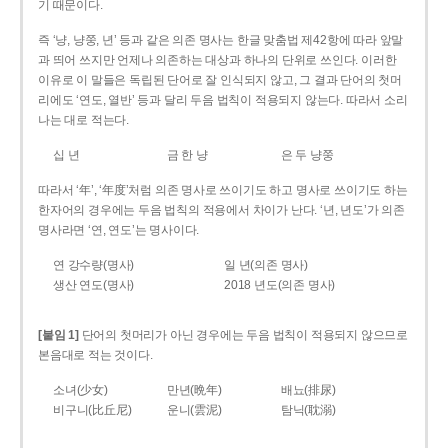
기 때문이다.
즉 ‘냥, 냥쭝, 년’ 등과 같은 의존 명사는 한글 맞춤법 제42항에 따라 앞말
과 띄어 쓰지만 언제나 의존하는 대상과 하나의 단위로 쓰인다. 이러한
이유로 이 말들은 독립된 단어로 잘 인식되지 않고, 그 결과 단어의 첫머
리에도 ‘연도, 열반’ 등과 달리 두음 법칙이 적용되지 않는다. 따라서 소리
나는 대로 적는다.
십 년
금 한 냥
은 두 냥쭝
따라서 ‘年’, ‘年度’처럼 의존 명사로 쓰이기도 하고 명사로 쓰이기도 하는
한자어의 경우에는 두음 법칙의 적용에서 차이가 난다. ‘년, 년도’가 의존
명사라면 ‘연, 연도’는 명사이다.
연 강수량(명사)
일 년(의존 명사)
생산 연도(명사)
2018 년도(의존 명사)
[붙임 1]
단어의 첫머리가 아닌 경우에는 두음 법칙이 적용되지 않으므로
본음대로 적는 것이다.
소녀(少女)
만년(晩年)
배뇨(排尿)
비구니(比丘尼)
운니(雲泥)
탐닉(耽溺)