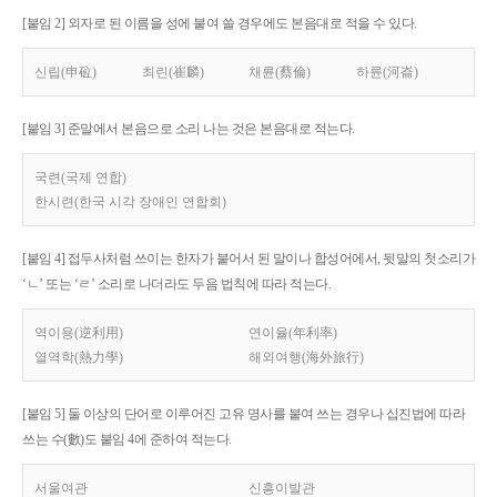
[붙임 2] 외자로 된 이름을 성에 붙여 쓸 경우에도 본음대로 적을 수 있다.
신립(申砬)
최린(崔麟)
채륜(蔡倫)
하륜(河崙)
[붙임 3] 준말에서 본음으로 소리 나는 것은 본음대로 적는다.
국련(국제 연합)
한시련(한국 시각 장애인 연합회)
[붙임 4] 접두사처럼 쓰이는 한자가 붙어서 된 말이나 합성어에서, 뒷말의 첫소리가
‘ㄴ’ 또는 ‘ㄹ’ 소리로 나더라도 두음 법칙에 따라 적는다.
역이용(逆利用)
연이율(年利率)
열역학(熱力學)
해외여행(海外旅行)
[붙임 5] 둘 이상의 단어로 이루어진 고유 명사를 붙여 쓰는 경우나 십진법에 따라
쓰는 수(數)도 붙임 4에 준하여 적는다.
서울여관
신흥이발관