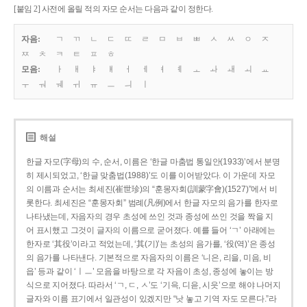
[붙임 2] 사전에 올릴 적의 자모 순서는 다음과 같이 정한다.
자음:
ㄱ
ㄲ
ㄴ
ㄷ
ㄸ
ㄹ
ㅁ
ㅂ
ㅃ
ㅅ
ㅆ
ㅇ
ㅈ
ㅉ
ㅊ
ㅋ
ㅌ
ㅍ
ㅎ
모음:
ㅏ
ㅐ
ㅑ
ㅒ
ㅓ
ㅔ
ㅕ
ㅖ
ㅗ
ㅘ
ㅙ
ㅚ
ㅛ
ㅜ
ㅝ
ㅞ
ㅟ
ㅠ
ㅡ
ㅢ
ㅣ
해설
한글 자모(字母)의 수, 순서, 이름은 ‘한글 마춤법 통일안(1933)’에서 분명
히 제시되었고, ‘한글 맞춤법(1988)’도 이를 이어받았다. 이 가운데 자모
의 이름과 순서는 최세진(崔世珍)의 “훈몽자회(訓蒙字會)(1527)”에서 비
롯한다. 최세진은 “훈몽자회” 범례(凡例)에서 한글 자모의 음가를 한자로
나타냈는데, 자음자의 경우 초성에 쓰인 것과 종성에 쓰인 것을 짝을 지
어 표시했고 그것이 글자의 이름으로 굳어졌다. 예를 들어 ‘ㄱ’ 아래에는
한자로 ‘其役’이라고 적었는데, ‘其(기)’는 초성의 음가를, ‘役(역)’은 종성
의 음가를 나타낸다. 기본적으로 자음자의 이름은 ‘니은, 리을, 미음, 비
읍’ 등과 같이 ‘ㅣㅡ’ 모음을 바탕으로 각 자음이 초성, 종성에 놓이는 방
식으로 지어졌다. 따라서 ‘ㄱ, ㄷ, ㅅ’도 ‘기윽, 디읃, 시읏’으로 해야 나머지
글자와 이름 표기에서 일관성이 있겠지만 “낫 놓고 기역 자도 모른다.”라