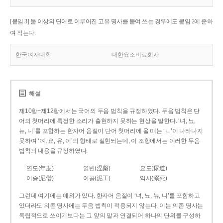
[붙임 3] 둘 이상의 단어로 이루어진 고유 명사를 붙여 쓰는 경우에도 붙임 2에 준하
여 적는다.
한국여자대학
대한요소비료회사
해설
제10항~제12항에서는 국어의 두음 법칙을 규정하였다. 두음 법칙은 단
어의 첫머리에 특정한 소리가 출현하지 못하는 현상을 말한다. ‘녀, 뇨,
뉴, 니’를 포함하는 한자어 음절이 단어 첫머리에 올 때는 ‘ㄴ’이 나타나지
못하여 ‘여, 요, 유, 이’의 형태로 실현되는데, 이 조항에서는 이러한 두음
법칙의 내용을 규정하였다.
연도(年度)
열반(涅槃)
요도(尿道)
이승(尼僧)
이공(泥工)
익사(溺死)
그런데 여기에는 예외가 있다. 한자어 음절이 ‘녀, 뇨, 뉴, 니’를 포함하고
있더라도 의존 명사에는 두음 법칙이 적용되지 않는다. 이는 의존 명사는
독립적으로 쓰이기보다는 그 앞의 말과 연결되어 하나의 단위를 구성하