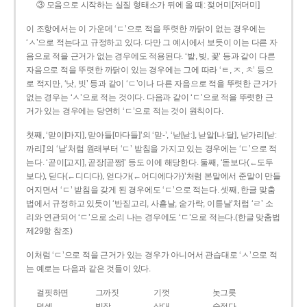
③ 모음으로 시작하는 실질 형태소가 뒤에 올 때: 젖어미[저더미]
이 조항에서는 이 가운데 ‘ㄷ’으로 적을 뚜렷한 까닭이 없는 경우에는
‘ㅅ’으로 적는다고 규정하고 있다. 다만 그 예시에서 보듯이 이는 다른 자
음으로 적을 근거가 없는 경우에도 적용된다. ‘밭, 빚, 꽃’ 등과 같이 다른
자음으로 적을 뚜렷한 까닭이 있는 경우에는 그에 따라 ‘ㅌ, ㅈ, ㅊ’ 등으
로 적지만, ‘낫, 빗’ 등과 같이 ‘ㄷ’이나 다른 자음으로 적을 뚜렷한 근거가
없는 경우는 ‘ㅅ’으로 적는 것이다. 다음과 같이 ‘ㄷ’으로 적을 뚜렷한 근
거가 있는 경우에는 당연히 ‘ㄷ’으로 적는 것이 원칙이다.
첫째, ‘맏이[마지], 맏아들[마다들]’의 ‘맏-’, ‘낟[낟ː], 낟알[나ː달], 낟가리[낟ː
까리]’의 ‘낟’처럼 원래부터 ‘ㄷ’ 받침을 가지고 있는 경우에는 ‘ㄷ’으로 적
는다. ‘곧이[고지], 곧장[곧짱]’ 등도 이에 해당한다. 둘째, ‘돋보다(←도두
보다), 딛다(←디디다), 얻다가(←어디에다가)’처럼 본말에서 준말이 만들
어지면서 ‘ㄷ’ 받침을 갖게 된 경우에도 ‘ㄷ’으로 적는다. 셋째, 한글 맞춤
법에서 규정하고 있듯이 ‘반짇고리, 사흗날, 숟가락, 이튿날’처럼 ‘ㄹ’ 소
리와 연관되어 ‘ㄷ’으로 소리 나는 경우에도 ‘ㄷ’으로 적는다.(한글 맞춤법
제29항 참조)
이처럼 ‘ㄷ’으로 적을 근거가 있는 경우가 아니어서 관습대로 ‘ㅅ’으로 적
는 예로는 다음과 같은 것들이 있다.
걸핏하면
그까짓
기껏
놋그릇
덧셈
빗장
삿대
숫접다