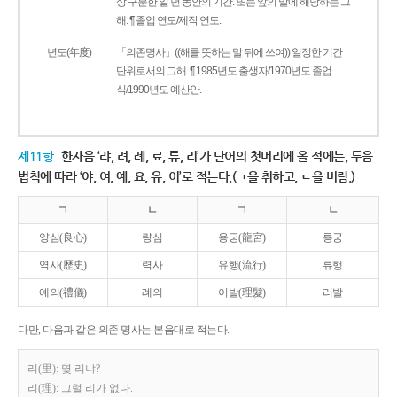
상 구분한 일 년 동안의 기간. 또는 앞의 말에 해당하는 그
해. ¶ 졸업 연도/제작 연도.
년도(年度)
「의존명사」((해를 뜻하는 말 뒤에 쓰여)) 일정한 기간
단위로서의 그해. ¶ 1985년도 출생자/1970년도 졸업
식/1990년도 예산안.
제11항
한자음 ‘랴, 려, 례, 료, 류, 리’가 단어의 첫머리에 올 적에는, 두음
법칙에 따라 ‘야, 여, 예, 요, 유, 이’로 적는다.(ㄱ을 취하고, ㄴ을 버림.)
ㄱ
ㄴ
ㄱ
ㄴ
양심(良心)
량심
용궁(龍宮)
룡궁
역사(歷史)
력사
유행(流行)
류행
예의(禮儀)
례의
이발(理髮)
리발
다만, 다음과 같은 의존 명사는 본음대로 적는다.
리(里): 몇 리냐?
리(理): 그럴 리가 없다.