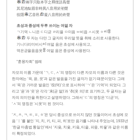
兩字只取本字之釋俚語爲聲
其尼池梨眉非時異八音用於初聲
役隱
乙音邑
凝八音用於終聲
초성과 종성에 두루 쓰이는 여덟 자
ㄱ기역 ㄴ니은 ㄷ디귿 ㄹ리을 ㅁ미음 ㅂ비읍 ㅅ시옷 ㆁ
두 자는 다만 그 글자의 우리말 뜻을 취해 소리로 사용한다.
기니디리미비시
여덟 음은 초성에 사용되고,
역은귿을음읍옷
여덟 음은 종성에 사용된다.
“훈몽자회” 범례
자모의 이름 가운데 ‘ㄱ, ㄷ, ㅅ’의 명칭이 다른 자모의 이름과 다른 것은
한자에는 ‘윽, 읃, 읏’과 같은 발음을 가진 글자가 없기 때문이었다. 그래
서 ‘윽’은 가까운 발음인 ‘役(역)’으로 표시하여 ‘ㄱ’은 ‘기역’이 되었다. 그
리고 ‘읃’과 ‘읏’은 각각 ‘末(귿 말)’과 ‘衣(옷 의)’로 표기하고, 두 글자는 글
자의 의미만을 취한다고 설명하였다. 그래서 ‘ㄷ’의 명칭은 ‘디귿’이,
‘ㅅ’의 명칭은 ‘시옷’이 된 것이다.
‘ㅈ, ㅊ, ㅋ, ㅌ, ㅍ, ㅎ’은 당시 종성으로 쓰이지 않던 것들이어서 초성에 모
음 ‘ㅣ’를 붙인 ‘지, 치, 키, 티, 피, 히’로만 음가를 나타내 주었는데, 1933년
‘한글 마춤법 통일안’에서 ‘지읒, 치읓, 키읔, 티읕, 피읖, 히읗’과 같은 이름
이 확정되었다.