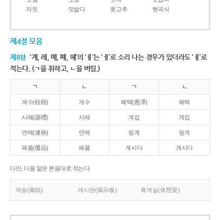
자칫
짓밟다
풋고추
햇곡식
제4절 모음
제8항
‘계, 례, 몌, 폐, 혜’의 ‘ㅖ’는 ‘ㅔ’로 소리 나는 경우가 있더라도 ‘ㅖ’로
적는다. (ㄱ을 취하고, ㄴ을 버림.)
ㄱ
ㄴ
ㄱ
ㄴ
계수(桂樹)
게수
혜택(惠澤)
헤택
사례(謝禮)
사레
계집
게집
연몌(連袂)
연메
핑계
핑게
폐품(廢品)
페품
계시다
게시다
다만, 다음 말은 본음대로 적는다.
게송(偈頌)
게시판(揭示板)
휴게실(休憩室)