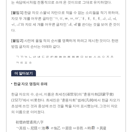
는 속담에서처럼 전통적으로 쓰여 온 것이므로 그대로 유지하였다.
[붙임 1]
한글 자모 스물넉 자만으로 적을 수 없는 소리들을 적기 위하여,
자모 두 개를 어우른 글자인 ‘ㄲ, ㄸ, ㅃ, ㅆ, ㅉ’, ‘ㅐ, ㅒ, ㅔ, ㅖ, ㅘ, ㅚ, ㅝ,
ㅟ, ㅢ’와 자모 세 개를 어우른 글자인 ‘ㅙ, ㅞ’를 쓴다는 것을 보여 준 것이
다.
[붙임 2]
사전에 올릴 적의 순서를 명확하게 하려고 제시한 것이다. 한편
받침 글자의 순서는 아래와 같다.
ㄱ ㄲ ㄳ ㄴ ㄵ ㄶ ㄷ ㄹ ㄺ ㄻ ㄼ ㄽ ㄾ ㄿ ㅀ ㅁ ㅂ ㅄ ㅅ ㅆ ㅇ ㅈ ㅊ
ㅋ ㅌ ㅍ ㅎ
더 알아보기
한글 자모 명칭의 유래
한글 자모의 수, 순서, 이름은 최세진(崔世珍)의 “훈몽자회(訓蒙字會)
(1527)”에서 비롯한다. 최세진은 “훈몽자회” 범례(凡例)에서 한글 자모가
초성에 쓰인 것과 종성에 쓰인 것을 짝을 지어 표시했는데, 그것이 자모
의 이름으로 이어졌다.
初聲終聲通用八字
ㄱ其役 ㄴ尼隱 ㄷ池
ㄹ梨乙 ㅁ眉音 ㅂ非邑 ㅅ時
ㆁ異凝