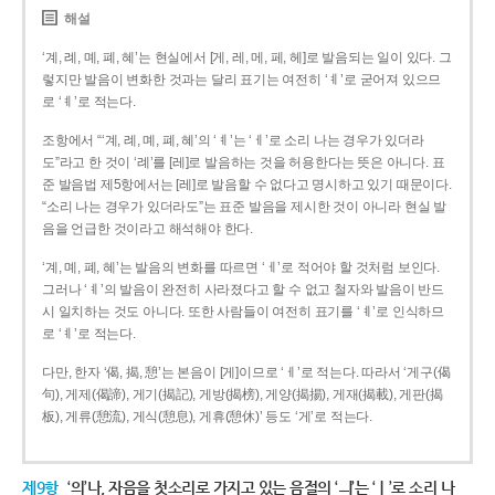
해설
‘계, 례, 몌, 폐, 혜’는 현실에서 [게, 레, 메, 페, 헤]로 발음되는 일이 있다. 그
렇지만 발음이 변화한 것과는 달리 표기는 여전히 ‘ㅖ’로 굳어져 있으므
로 ‘ㅖ’로 적는다.
조항에서 “‘계, 례, 몌, 폐, 혜’의 ‘ㅖ’는 ‘ㅔ’로 소리 나는 경우가 있더라
도”라고 한 것이 ‘례’를 [레]로 발음하는 것을 허용한다는 뜻은 아니다. 표
준 발음법 제5항에서는 [레]로 발음할 수 없다고 명시하고 있기 때문이다.
“소리 나는 경우가 있더라도”는 표준 발음을 제시한 것이 아니라 현실 발
음을 언급한 것이라고 해석해야 한다.
‘계, 몌, 폐, 혜’는 발음의 변화를 따르면 ‘ㅔ’로 적어야 할 것처럼 보인다.
그러나 ‘ㅖ’의 발음이 완전히 사라졌다고 할 수 없고 철자와 발음이 반드
시 일치하는 것도 아니다. 또한 사람들이 여전히 표기를 ‘ㅖ’로 인식하므
로 ‘ㅖ’로 적는다.
다만, 한자 ‘偈, 揭, 憩’는 본음이 [게]이므로 ‘ㅔ’로 적는다. 따라서 ‘게구(偈
句), 게제(偈諦), 게기(揭記), 게방(揭榜), 게양(揭揚), 게재(揭載), 게판(揭
板), 게류(憩流), 게식(憩息), 게휴(憩休)’ 등도 ‘게’로 적는다.
제9항
‘의’나, 자음을 첫소리로 가지고 있는 음절의 ‘ㅢ’는 ‘ㅣ’로 소리 나