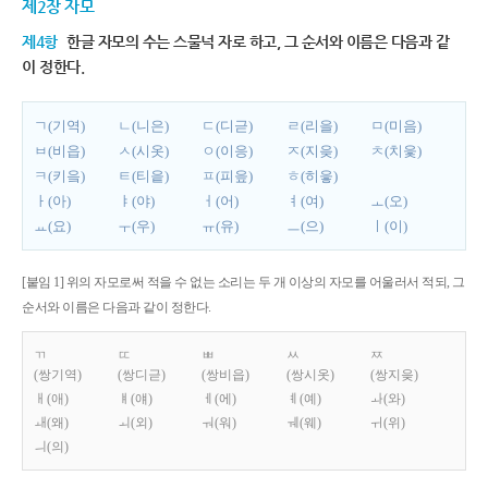
제2장 자모
제4항
한글 자모의 수는 스물넉 자로 하고, 그 순서와 이름은 다음과 같
이 정한다.
ㄱ(기역)
ㄴ(니은)
ㄷ(디귿)
ㄹ(리을)
ㅁ(미음)
ㅂ(비읍)
ㅅ(시옷)
ㅇ(이응)
ㅈ(지읒)
ㅊ(치읓)
ㅋ(키읔)
ㅌ(티읕)
ㅍ(피읖)
ㅎ(히읗)
ㅏ(아)
ㅑ(야)
ㅓ(어)
ㅕ(여)
ㅗ(오)
ㅛ(요)
ㅜ(우)
ㅠ(유)
ㅡ(으)
ㅣ(이)
[붙임 1] 위의 자모로써 적을 수 없는 소리는 두 개 이상의 자모를 어울러서 적되, 그
순서와 이름은 다음과 같이 정한다.
ㄲ
ㄸ
ㅃ
ㅆ
ㅉ
(쌍기역)
(쌍디귿)
(쌍비읍)
(쌍시옷)
(쌍지읒)
ㅐ(애)
ㅒ(얘)
ㅔ(에)
ㅖ(예)
ㅘ(와)
ㅙ(왜)
ㅚ(외)
ㅝ(워)
ㅞ(웨)
ㅟ(위)
ㅢ(의)