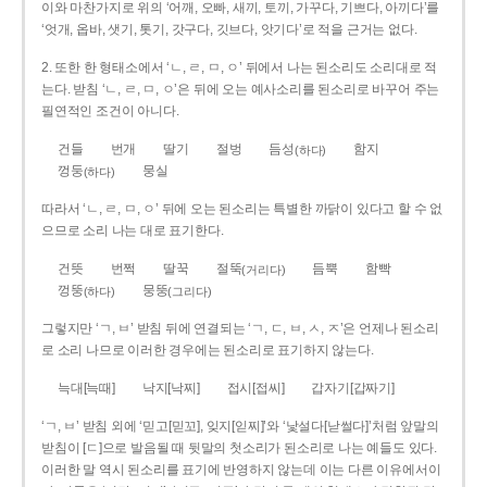
이와 마찬가지로 위의 ‘어깨, 오빠, 새끼, 토끼, 가꾸다, 기쁘다, 아끼다’를
‘엇개, 옵바, 샛기, 톳기, 갓구다, 깃브다, 앗기다’로 적을 근거는 없다.
2. 또한 한 형태소에서 ‘ㄴ, ㄹ, ㅁ, ㅇ’ 뒤에서 나는 된소리도 소리대로 적
는다. 받침 ‘ㄴ, ㄹ, ㅁ, ㅇ’은 뒤에 오는 예사소리를 된소리로 바꾸어 주는
필연적인 조건이 아니다.
건들
번개
딸기
절벙
듬성
함지
(하다)
껑둥
뭉실
(하다)
따라서 ‘ㄴ, ㄹ, ㅁ, ㅇ’ 뒤에 오는 된소리는 특별한 까닭이 있다고 할 수 없
으므로 소리 나는 대로 표기한다.
건뜻
번쩍
딸꾹
절뚝
듬뿍
함빡
(거리다)
껑뚱
뭉뚱
(하다)
(그리다)
그렇지만 ‘ㄱ, ㅂ’ 받침 뒤에 연결되는 ‘ㄱ, ㄷ, ㅂ, ㅅ, ㅈ’은 언제나 된소리
로 소리 나므로 이러한 경우에는 된소리로 표기하지 않는다.
늑대[늑때]
낙지[낙찌]
접시[접씨]
갑자기[갑짜기]
‘ㄱ, ㅂ’ 받침 외에 ‘믿고[믿꼬], 잊지[읻찌]’와 ‘낯설다[낟썰다]’처럼 앞말의
받침이 [ㄷ]으로 발음될 때 뒷말의 첫소리가 된소리로 나는 예들도 있다.
이러한 말 역시 된소리를 표기에 반영하지 않는데 이는 다른 이유에서이