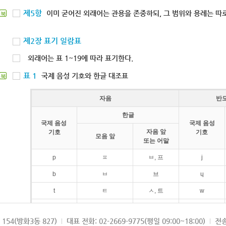
제5항
이미 굳어진 외래어는 관용을 존중하되, 그 범위와 용례는 따로
북
제2장 표기 일람표
외래어는 표 1~19에 따라 표기한다.
표 1
국제 음성 기호와 한글 대조표
북
자음
반
한글
국제 음성
국제 음성
자음 앞
기호
기호
모음 앞
또는 어말
p
ㅍ
ㅂ, 프
j
b
ㅂ
브
ɥ
t
ㅌ
ㅅ, 트
w
d
ㄷ
드
154(방화3동 827)
대표 전화: 02-2669-9775(평일 09:00~18:00)
전송
k
ㅋ
ㄱ, 크