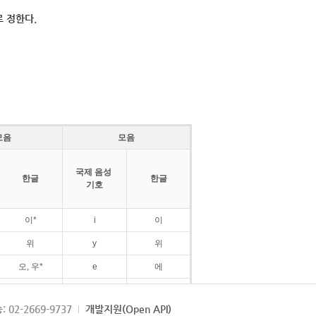
 정한다.
모음
모음
국제 음성
한글
한글
기호
이*
i
이
위
y
위
오, 우*
e
에
ø
외
: 02-2669-9737
개발지원(Open API)
ɛ
에