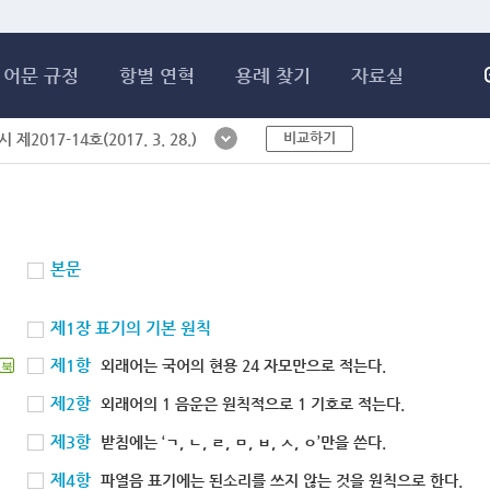
메인콘텐츠 바로가기
어문 규정
항별 연혁
용례 찾기
자료실
비교하기
제2017-14호(2017. 3. 28.)
본문
제1장 표기의 기본 원칙
제1항
외래어는 국어의 현용 24 자모만으로 적는다.
북
제2항
외래어의 1 음운은 원칙적으로 1 기호로 적는다.
제3항
받침에는 ‘ㄱ, ㄴ, ㄹ, ㅁ, ㅂ, ㅅ, ㅇ’만을 쓴다.
제4항
파열음 표기에는 된소리를 쓰지 않는 것을 원칙으로 한다.