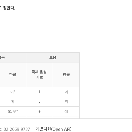
 정한다.
모음
모음
국제 음성
한글
한글
기호
이*
i
이
위
y
위
오, 우*
e
에
ø
외
: 02-2669-9737
개발지원(Open API)
ɛ
에