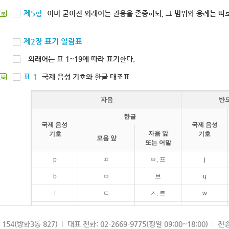
제5항
이미 굳어진 외래어는 관용을 존중하되, 그 범위와 용례는 따로
북
제2장 표기 일람표
외래어는 표 1~19에 따라 표기한다.
표 1
국제 음성 기호와 한글 대조표
북
자음
반
한글
국제 음성
국제 음성
자음 앞
기호
기호
모음 앞
또는 어말
p
ㅍ
ㅂ, 프
j
b
ㅂ
브
ɥ
t
ㅌ
ㅅ, 트
w
d
ㄷ
드
154(방화3동 827)
대표 전화: 02-2669-9775(평일 09:00~18:00)
전송
k
ㅋ
ㄱ, 크