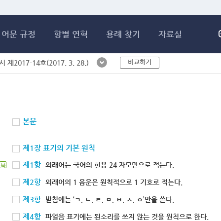
메인콘텐츠 바로가기
어문 규정
항별 연혁
용례 찾기
자료실
비교하기
제2017-14호(2017. 3. 28.)
본문
제1장 표기의 기본 원칙
제1항
외래어는 국어의 현용 24 자모만으로 적는다.
북
제2항
외래어의 1 음운은 원칙적으로 1 기호로 적는다.
제3항
받침에는 ‘ㄱ, ㄴ, ㄹ, ㅁ, ㅂ, ㅅ, ㅇ’만을 쓴다.
제4항
파열음 표기에는 된소리를 쓰지 않는 것을 원칙으로 한다.