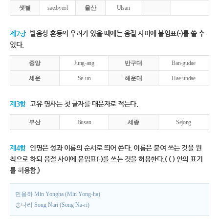
샛별
saetbyeol
울산
Ulsan
제2항
발음상 혼동의 우려가 있을 때에는 음절 사이에 붙임표(-)를 쓸 수
있다.
중앙
Jung-ang
반구대
Ban-gudae
세운
Se-un
해운대
Hae-undae
제3항
고유 명사는 첫 글자를 대문자로 적는다.
부산
Busan
세종
Sejong
제4항
인명은 성과 이름의 순서로 띄어 쓴다. 이름은 붙여 쓰는 것을 원
칙으로 하되 음절 사이에 붙임표(-)를 쓰는 것을 허용한다.( ( ) 안의 표기
를 허용함.)
민용하 Min Yongha (Min Yong-ha)
송나리 Song Nari (Song Na-ri)