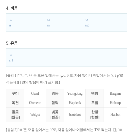
4. 비음
ㄴ
ㅁ
ㅇ
n
m
ng
5. 유음
ㄹ
r, l
[붙임 1] ‘ㄱ, ㄷ, ㅂ’은 모음 앞에서는 ‘g, d, b’로, 자음 앞이나 어말에서는 ‘k, t, p’로
적는다.([ ] 안의 발음에 따라 표기함.)
구미
Gumi
영동
Yeongdong
백암
Baegam
옥천
Okcheon
합덕
Hapdeok
호법
Hobeop
월곶
벚꽃
한밭
Wolgot
beotkkot
Hanbat
[월곧]
[벋꼳]
[한받]
[붙임 2] ‘ㄹ’은 모음 앞에서는 ‘r’로, 자음 앞이나 어말에서는 ‘l’로 적는다. 단, ‘ㄹ