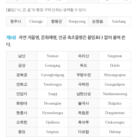
[붙임] ‘시, 군, 읍’의 행정 구역 단위는 생략할 수 있다.
청주시
Cheongju
함평군
Hampyeong
순창읍
Sunchang
제6항
자연 지물명, 문화재명, 인공 축조물명은 붙임표(-) 없이 붙여 쓴
다.
남산
Namsan
속리산
Songnisan
금강
Geumgang
독도
Dokdo
경복궁
Gyeongbokgung
무량수전
Muryangsujeon
연화교
Yeonhwagyo
극락전
Geungnakjeon
안압지
Anapji
남한산성
Namhansanseong
화랑대
Hwarangdae
불국사
Bulguksa
현충사
Hyeonchungsa
독립문
Dongnimmun
오죽헌
Ojukheon
촉석루
Chokseongnu
종묘
Jongmyo
다보탑
Dabotap