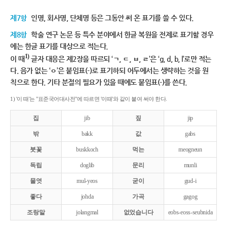
제7항
인명, 회사명, 단체명 등은 그동안 써 온 표기를 쓸 수 있다.
제8항
학술 연구 논문 등 특수 분야에서 한글 복원을 전제로 표기할 경우
에는 한글 표기를 대상으로 적는다.
1)
이 때
글자 대응은 제2장을 따르되 ‘ㄱ, ㄷ, ㅂ, ㄹ’은 ‘g, d, b, l’로만 적는
다. 음가 없는 ‘ㅇ’은 붙임표(-)로 표기하되 어두에서는 생략하는 것을 원
칙으로 한다. 기타 분절의 필요가 있을 때에도 붙임표(-)를 쓴다.
1) '이 때'는 "표준국어대사전"에 따르면 '이때'와 같이 붙여 써야 한다.
집
jib
짚
jip
밖
bakk
값
gabs
붓꽃
buskkoch
먹는
meogneun
독립
doglib
문리
munli
물엿
mul-yeos
굳이
gud-i
좋다
johda
가곡
gagog
조랑말
jolangmal
없었습니다
eobs-eoss-seubnida