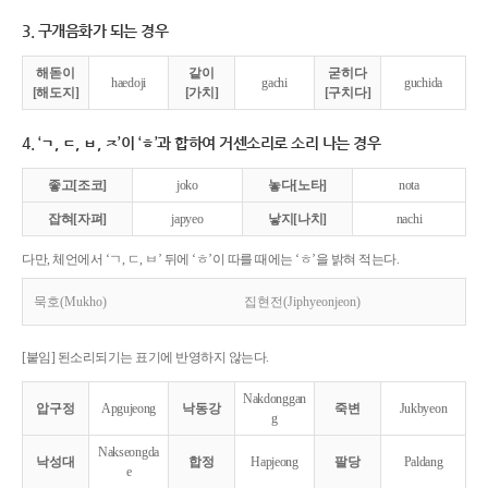
3. 구개음화가 되는 경우
해돋이
같이
굳히다
haedoji
gachi
guchida
[해도지]
[가치]
[구치다]
4. ‘ㄱ, ㄷ, ㅂ, ㅈ’이 ‘ㅎ’과 합하여 거센소리로 소리 나는 경우
좋고[조코]
joko
놓다[노타]
nota
잡혀[자펴]
japyeo
낳지[나치]
nachi
다만, 체언에서 ‘ㄱ, ㄷ, ㅂ’ 뒤에 ‘ㅎ’이 따를 때에는 ‘ㅎ’을 밝혀 적는다.
묵호(Mukho)
집현전(Jiphyeonjeon)
[붙임] 된소리되기는 표기에 반영하지 않는다.
Nakdonggan
압구정
Apgujeong
낙동강
죽변
Jukbyeon
g
Nakseongda
낙성대
합정
Hapjeong
팔당
Paldang
e