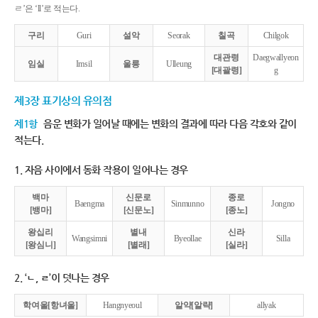
ㄹ’은 ‘ll’로 적는다.
구리
Guri
설악
Seorak
칠곡
Chilgok
대관령
Daegwallyeon
임실
Imsil
울릉
Ulleung
[대괄령]
g
제3장 표기상의 유의점
제1항
음운 변화가 일어날 때에는 변화의 결과에 따라 다음 각호와 같이
적는다.
1. 자음 사이에서 동화 작용이 일어나는 경우
백마
신문로
종로
Baengma
Sinmunno
Jongno
[뱅마]
[신문노]
[종노]
왕십리
별내
신라
Wangsimni
Byeollae
Silla
[왕심니]
[별래]
[실라]
2. ‘ㄴ, ㄹ’이 덧나는 경우
학여울[항녀울]
Hangnyeoul
알약[알략]
allyak