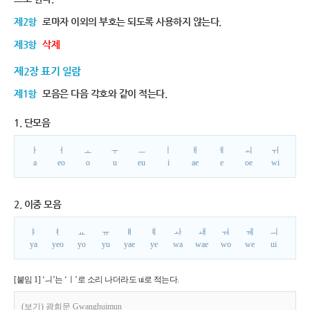
제2항
로마자 이외의 부호는 되도록 사용하지 않는다.
제3항
삭제
제2장 표기 일람
제1항
모음은 다음 각호와 같이 적는다.
1. 단모음
ㅏ
ㅓ
ㅗ
ㅜ
ㅡ
ㅣ
ㅐ
ㅔ
ㅚ
ㅟ
a
eo
o
u
eu
i
ae
e
oe
wi
2. 이중 모음
ㅑ
ㅕ
ㅛ
ㅠ
ㅒ
ㅖ
ㅘ
ㅙ
ㅝ
ㅞ
ㅢ
ya
yeo
yo
yu
yae
ye
wa
wae
wo
we
ui
[붙임 1] ‘ㅢ’는 ‘ㅣ’로 소리 나더라도 ui로 적는다.
(보기) 광희문 Gwanghuimun