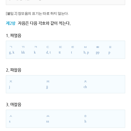
[붙임 2] 장모음의 표기는 따로 하지 않는다.
제2항
자음은 다음 각호와 같이 적는다.
1. 파열음
ㄱ
ㄲ
ㅋ
ㄷ
ㄸ
ㅌ
ㅂ
ㅃ
ㅍ
g, k
kk
k
d, t
tt
t
b, p
pp
p
2. 파찰음
ㅈ
ㅉ
ㅊ
j
jj
ch
3. 마찰음
ㅅ
ㅆ
ㅎ
s
ss
h