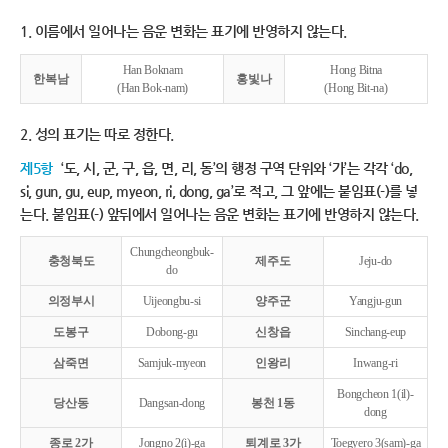
1. 이름에서 일어나는 음운 변화는 표기에 반영하지 않는다.
Han Boknam
Hong Bitna
한복남
홍빛나
(Han Bok-nam)
(Hong Bit-na)
2. 성의 표기는 따로 정한다.
제5항
‘도, 시, 군, 구, 읍, 면, 리, 동’의 행정 구역 단위와 ‘가’는 각각 ‘do,
si, gun, gu, eup, myeon, ri, dong, ga’로 적고, 그 앞에는 붙임표(-)를 넣
는다. 붙임표(-) 앞뒤에서 일어나는 음운 변화는 표기에 반영하지 않는다.
Chungcheongbuk-
충청북도
제주도
Jeju-do
do
의정부시
Uijeongbu-si
양주군
Yangju-gun
도봉구
Dobong-gu
신창읍
Sinchang-eup
삼죽면
Samjuk-myeon
인왕리
Inwang-ri
Bongcheon 1(il)-
당산동
Dangsan-dong
봉천 1동
dong
종로 2가
Jongno 2(i)-ga
퇴계로 3가
Toegyero 3(sam)-ga