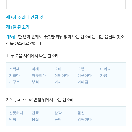
제3장 소리에 관한 것
제1절 된소리
제5항
한 단어 안에서 뚜렷한 까닭 없이 나는 된소리는 다음 음절의 첫소
리를 된소리로 적는다.
1. 두 모음 사이에서 나는 된소리
소쩍새
어깨
오빠
으뜸
아끼다
기쁘다
깨끗하다
어떠하다
해쓱하다
가끔
거꾸로
부썩
어찌
이따금
2. ‘ㄴ, ㄹ, ㅁ, ㅇ’ 받침 뒤에서 나는 된소리
산뜻하다
잔뜩
살짝
훨씬
담뿍
움찔
몽땅
엉뚱하다