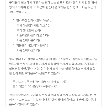
구개음화 현상에서 후행하는 형태소는 반드시 조사, 접미사와 같은 형식
형태소이어야 한다. 구개음화 현상에 관여하는 형식 형태소에는 다음과
같은 것이 있다.
이: 명사 파생 접미사(맏이, 해돋이)
부사 파생 접미사(같이, 굳이)
주격 조사(끝이, 밭이)
서술격 조사(끝이다, 밭이다)
사동 접미사(붙이다)
히: 피동 접미사(걷히다, 닫히다)
사동 접미사(굳히다)
형식 형태소가 결합하지 않은 경우에는 구개음화가 실현되지 않는다. ‘곧
이[고지]’는 부사 파생 접미사가 결합하여 부사가 되었으므로 구개음화가
실현되었지만, ‘곧이어’는 형식 형태소가 아닌 실질 형태소 부사가 결합
한 말이므로 구개음화가 실현되지 않는다.
곧이[고지]: 곧-­(어근)+­-이(부사 파생 접미사)
곧이어[고디어]: 곧(부사)+이어(부사)
현재 표준어에서 구개음화는 형태소와 형태소가 결합할 때 일어나는 현
상이다. 그러므로 ‘마디, 견디다’와 같이 하나의 형태소 내부에서는 구개
음화가 일어나지 않는다.