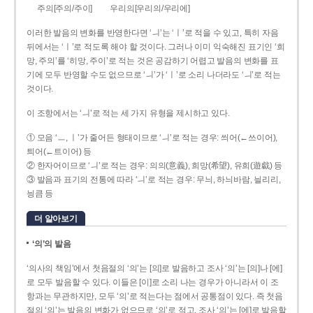
주의[주의/주이]
우리의[우리의/우리에]
이러한 발음의 변화를 반영한다면 ‘ㅢ’는 ‘ㅣ’로 적을 수 있고, 특히 자음
뒤에서는 ‘ㅣ’로 적도록 해야 할 것이다. 그러나 이미 익숙해진 표기인 ‘희
망, 주의’를 ‘히망, 주이’로 적는 것은 공감하기 어렵고 발음의 변화를 표
기에 모두 반영할 수도 없으므로 ‘ㅢ’가 ‘ㅣ’로 소리 나더라도 ‘ㅢ’로 적는
것이다.
이 조항에서는 ‘ㅢ’로 적는 세 가지 유형을 제시하고 있다.
① 모음 ‘ㅡ, ㅣ’가 줄어든 형태이므로 ‘ㅢ’로 적는 경우: 씌어(←쓰이어),
틔어(←트이어) 등
② 한자어이므로 ‘ㅢ’로 적는 경우: 의의(意義), 희망(希望), 유희(遊戱) 등
③ 발음과 표기의 전통에 따라 ‘ㅢ’로 적는 경우: 무늬, 하늬바람, 늴리리,
닁큼 등
더 알아보기
‘의’의 발음
‘의사의 책임’에서 첫음절의 ‘의’는 [의]로 발음하고 조사 ‘의’는 [의]나 [에]
로 모두 발음할 수 있다. 이들은 [이]로 소리 나는 경우가 아니라서 이 조
항과는 무관하지만, 모두 ‘의’로 적는다는 점에서 공통점이 있다. 즉 첫음
절의 ‘의’는 발음의 변화가 없으므로 ‘의’로 적고, 조사 ‘의’는 [에]로 발음할