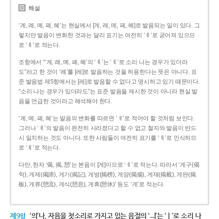
해설
‘계, 례, 몌, 폐, 혜’는 현실에서 [게, 레, 메, 페, 헤]로 발음되는 일이 있다. 그
렇지만 발음이 변화한 것과는 달리 표기는 여전히 ‘ㅖ’로 굳어져 있으므
로 ‘ㅖ’로 적는다.
조항에서 “‘계, 례, 몌, 폐, 혜’의 ‘ㅖ’는 ‘ㅔ’로 소리 나는 경우가 있더라
도”라고 한 것이 ‘례’를 [레]로 발음하는 것을 허용한다는 뜻은 아니다. 표
준 발음법 제5항에서는 [레]로 발음할 수 없다고 명시하고 있기 때문이다.
“소리 나는 경우가 있더라도”는 표준 발음을 제시한 것이 아니라 현실 발
음을 언급한 것이라고 해석해야 한다.
‘계, 몌, 폐, 혜’는 발음의 변화를 따르면 ‘ㅔ’로 적어야 할 것처럼 보인다.
그러나 ‘ㅖ’의 발음이 완전히 사라졌다고 할 수 없고 철자와 발음이 반드
시 일치하는 것도 아니다. 또한 사람들이 여전히 표기를 ‘ㅖ’로 인식하므
로 ‘ㅖ’로 적는다.
다만, 한자 ‘偈, 揭, 憩’는 본음이 [게]이므로 ‘ㅔ’로 적는다. 따라서 ‘게구(偈
句), 게제(偈諦), 게기(揭記), 게방(揭榜), 게양(揭揚), 게재(揭載), 게판(揭
板), 게류(憩流), 게식(憩息), 게휴(憩休)’ 등도 ‘게’로 적는다.
제9항
‘의’나, 자음을 첫소리로 가지고 있는 음절의 ‘ㅢ’는 ‘ㅣ’로 소리 나