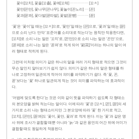
……………
꽃이[꼬치], 꽃을[꼬츨], 꽃에[꼬체]
[꼬ㅊ]
…
꽃만[꼰만], 꽃나무[꼰나무], 꽃놀이[꼰노리]
[꼰]
………
꽃과[꼳꽈], 꽃다발[꼳따발], 꽃밭[꼳빧]
[꼳]
‘꽃’은 ‘꽃이’일 때는 [꼬ㅊ]으로, ‘꽃만’일 때는 [꼰]으로, ‘꽃과’일 때는 [꼳]
으로 소리 난다. 만약 ‘표준어를 소리대로 적는다’는 원칙만 적용한다면,
[꼬치]로 소리 나는 말은 ‘꼬치’로, [꼰만]으로 소리 나는 말은 ‘꼰만’으로,
[꼳꽈]로 소리 나는 말은 ‘꼳꽈’로 적게 되어 ‘꽃[花]’이라는 하나의 말이 여
러 형태로 적히게 된다.
그런데 이처럼 의미가 같은 하나의 말을 여러 가지 형태로 적으면 그것이
무슨 말인지 알아보기가 쉽지 않다. 의미가 같은 하나의 말은 형태를 하
나로 고정하여 일관되게 적어야 의미를 파악하기가 쉽다. 즉 ‘꽃, 꼰,
꼳’보다는 ‘꽃’ 하나로 일관되게 적는 것이 의미를 파악하는 데 효과적이
다.
‘어법에 맞도록 한다’는 것은 이와 같이 뜻을 파악하기 쉽도록 각 형태소
의 본모양을 밝혀 적는다는 말이다. 이에 따라 ‘꽃’은 [꼬ㅊ], [꼰], [꼳]의 세
가지로 소리 나는 형태소이지만 그 본모양에 따라 ‘꽃’ 한 가지로 적고,
[꼬치], [꼰만], [꼳꽈]도 ‘꽃이, 꽃만, 꽃과’로 적게 된다. 이는 ‘꽃’과 같은 명
사 뒤에 조사가 결합할 때뿐 아니라 ‘늙-’과 같은 용언의 어간 뒤에 어미가
결합할 때도 동일하게 적용된다.