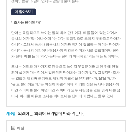
생이’, ‘밥을’과 같이 언제나 앞말에 붙여 쓴다.
더 알아보기
조사는 단어인가?
단어는 독립적으로 쓰이는 말의 최소 단위이다. 예를 들어 ‘먹는다’에서
동사의 어간 ‘먹-­’이나 어미 ‘­-는다’는 독립적으로 쓰이지 못하므로 단어가
아니다. 그래서 동사나 형용사의 어간과 여기에 결합하는 어미는 단어가
아니다. 동사의 어간이나 형용사의 어간은 어미와 서로 결합해야만 단어
가 된다. 예를 들어 ‘먹-’, ‘-는다’는 단어가 아니지만 ‘먹는다’는 단어이다.
조사는 어미와 마찬가지로 단독으로 쓰이지 못할뿐더러 체언 뒤에 연결
되어 실현된다는 점에서 일반적인 단어와는 차이가 있다. 그렇지만 조사
는 결합한 체언과 분리해도 체언이 자립성을 유지한다. ‘밥을’을 ‘밥’과
‘을’로 분리해도 ‘밥’은 여전히 자립적이다. 이러한 점은 동사나 형용사의
어간과 어미를 분리하면 어간과 어미가 모두 자립성을 잃는 것과 다른 점
이다. 이러한 이유로 조사는 어미보다는 단어에 가깝다고 할 수 있다.
제3항
외래어는 ‘외래어 표기법’에 따라 적는다.
해설