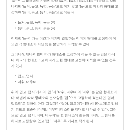
‘늙-’은 그 활용형이 환경에 따라 [늘거], [늘꼬], [늑찌], [능는] 등으로 소리
나지만 ‘늘거, 늘꼬, 늑찌, 능는’으로 적지 않고 ‘늙-’으로 어간의 형태를 고
정하여 ‘늙어, 늙고, 늙지, 늙는’으로 적는다.
늘거, 늘꼬, 늑찌, 능는 (×)
늙어, 늙고, 늙지, 늙는 (○)
이처럼 ‘늙-­’이라는 어간과 거기에 결합하는 어미의 형태를 고정하여 적
으면 각 형태소가 지닌 뜻을 분명하게 파악할 수 있다.
그러나 언제나 어법에 따라 형태소를 고정하여 적을 수 있는 것은 아니
다. 하나의 형태소라고 하더라도 한 형태로 고정하여 적을 수 없는 경우
가 있다.
덥고, 덥지
더워, 더우며
위의 ‘덥고, 덥지’에서의 ‘덥-­’과 ‘더워, 더우며’의 ‘더우-­’는 같은 형태소이
다. 어법에 따라 형태소의 본모양을 ‘덥-­’으로 고정하여 적는다면 ‘덥어,
덥으며’로 적어야 한다. 그렇지만 ‘덥어, 덥으며’는 [더버], [더브며]로 읽히
게 되므로 표준어 [더워], [더우며]의 소리를 제대로 나타낼 수 없다. 그러
므로 ‘덥고, 덥지, 더워, 더우며’는 한 형태소의 활용형이지만 그 형태를
하나로 고정할 수 없고 ‘덥-’, ‘더우-’ 두 가지로 적게 된다.