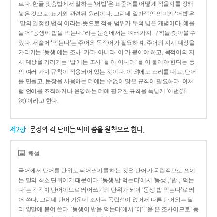
르다. 한글 맞춤법에서 말하는 ‘어법’은 표준어를 어떻게 적을지를 정해
놓은 것으로, 표기와 관련된 원리이다. 그런데 일반적인 의미의 ‘어법’은
‘말의 일정한 법칙’이라는 뜻으로 적용 범위가 무척 넓은 개념이다. 예를
들어 “동생이 밥을 먹는다.”라는 문장에서는 여러 가지 규칙을 찾아볼 수
있다. 서술어 ‘먹는다’는 주어와 목적어가 필요하며, 주어의 지시 대상을
가리키는 ‘동생’에는 조사 ‘가’가 아니라 ‘이’가 붙어야 하고, 목적어의 지
시 대상을 가리키는 ‘밥’에는 조사 ‘를’이 아니라 ‘을’이 붙어야 한다는 등
의 여러 가지 규칙이 적용되어 있는 것이다. 이 외에도 소리를 내고, 단어
를 만들고, 문장을 사용하는 데에는 수없이 많은 규칙이 필요하다. 이처
럼 언어를 조직하거나 운영하는 데에 필요한 규칙을 폭넓게 ‘어법(語
法)’이라고 한다.
제2항
문장의 각 단어는 띄어 씀을 원칙으로 한다.
해설
국어에서 단어를 단위로 띄어쓰기를 하는 것은 단어가 독립적으로 쓰이
는 말의 최소 단위이기 때문이다. ‘동생 밥 먹는다’에서 ‘동생’, ‘밥’, ‘먹는
다’는 각각이 단어이므로 띄어쓰기의 단위가 되어 ‘동생 밥 먹는다’로 띄
어 쓴다. 그런데 단어 가운데 조사는 독립성이 없어서 다른 단어와는 달
리 앞말에 붙여 쓴다. ‘동생이 밥을 먹는다’에서 ‘이’, ‘을’은 조사이므로 ‘동