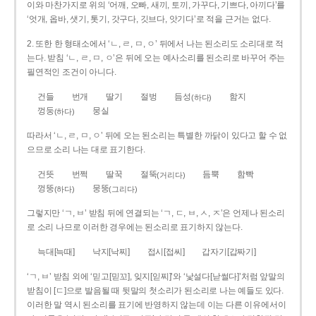
이와 마찬가지로 위의 ‘어깨, 오빠, 새끼, 토끼, 가꾸다, 기쁘다, 아끼다’를
‘엇개, 옵바, 샛기, 톳기, 갓구다, 깃브다, 앗기다’로 적을 근거는 없다.
2. 또한 한 형태소에서 ‘ㄴ, ㄹ, ㅁ, ㅇ’ 뒤에서 나는 된소리도 소리대로 적
는다. 받침 ‘ㄴ, ㄹ, ㅁ, ㅇ’은 뒤에 오는 예사소리를 된소리로 바꾸어 주는
필연적인 조건이 아니다.
건들
번개
딸기
절벙
듬성
함지
(하다)
껑둥
뭉실
(하다)
따라서 ‘ㄴ, ㄹ, ㅁ, ㅇ’ 뒤에 오는 된소리는 특별한 까닭이 있다고 할 수 없
으므로 소리 나는 대로 표기한다.
건뜻
번쩍
딸꾹
절뚝
듬뿍
함빡
(거리다)
껑뚱
뭉뚱
(하다)
(그리다)
그렇지만 ‘ㄱ, ㅂ’ 받침 뒤에 연결되는 ‘ㄱ, ㄷ, ㅂ, ㅅ, ㅈ’은 언제나 된소리
로 소리 나므로 이러한 경우에는 된소리로 표기하지 않는다.
늑대[늑때]
낙지[낙찌]
접시[접씨]
갑자기[갑짜기]
‘ㄱ, ㅂ’ 받침 외에 ‘믿고[믿꼬], 잊지[읻찌]’와 ‘낯설다[낟썰다]’처럼 앞말의
받침이 [ㄷ]으로 발음될 때 뒷말의 첫소리가 된소리로 나는 예들도 있다.
이러한 말 역시 된소리를 표기에 반영하지 않는데 이는 다른 이유에서이