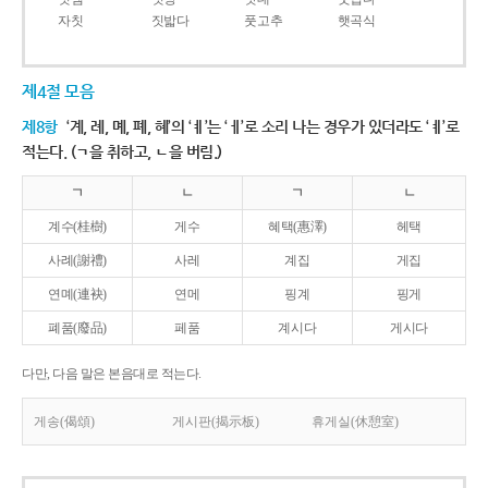
자칫
짓밟다
풋고추
햇곡식
제4절 모음
제8항
‘계, 례, 몌, 폐, 혜’의 ‘ㅖ’는 ‘ㅔ’로 소리 나는 경우가 있더라도 ‘ㅖ’로
적는다. (ㄱ을 취하고, ㄴ을 버림.)
ㄱ
ㄴ
ㄱ
ㄴ
계수(桂樹)
게수
혜택(惠澤)
헤택
사례(謝禮)
사레
계집
게집
연몌(連袂)
연메
핑계
핑게
폐품(廢品)
페품
계시다
게시다
다만, 다음 말은 본음대로 적는다.
게송(偈頌)
게시판(揭示板)
휴게실(休憩室)