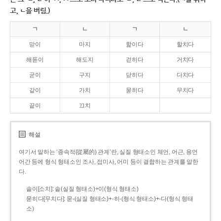
고, ㄴ을 버림.)
ㄱ
ㄴ
ㄱ
ㄴ
맏이
마지
핥이다
할치다
해돋이
해도지
걷히다
거치다
굳이
구지
닫히다
다치다
같이
가치
묻히다
무치다
끝이
끄치
해설
여기서 말하는 ‘종속적(從屬的) 관계’란, 실질 형태소인 체언, 어근, 용언
어간 등에 형식 형태소인 조사, 접미사, 어미 등이 결합하는 관계를 말한
다.
솥이[소치]: 솥(실질 형태소)+이(형식 형태소)
묻히다[무치다]: 묻­-(실질 형태소)+­-히­-(형식 형태소)+-다(형식 형태
소)