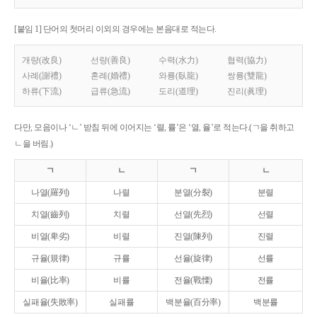
[붙임 1] 단어의 첫머리 이외의 경우에는 본음대로 적는다.
개량(改良)
선량(善良)
수력(水力)
협력(協力)
사례(謝禮)
혼례(婚禮)
와룡(臥龍)
쌍룡(雙龍)
하류(下流)
급류(急流)
도리(道理)
진리(眞理)
다만, 모음이나 ‘ㄴ’ 받침 뒤에 이어지는 ‘렬, 률’은 ‘열, 율’로 적는다.(ㄱ을 취하고
ㄴ을 버림.)
ㄱ
ㄴ
ㄱ
ㄴ
나열(羅列)
나렬
분열(分裂)
분렬
치열(齒列)
치렬
선열(先烈)
선렬
비열(卑劣)
비렬
진열(陳列)
진렬
규율(規律)
규률
선율(旋律)
선률
비율(比率)
비률
전율(戰慄)
전률
실패율(失敗率)
실패률
백분율(百分率)
백분률