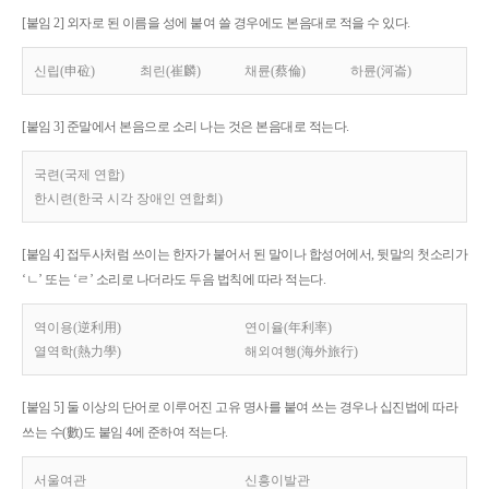
[붙임 2] 외자로 된 이름을 성에 붙여 쓸 경우에도 본음대로 적을 수 있다.
신립(申砬)
최린(崔麟)
채륜(蔡倫)
하륜(河崙)
[붙임 3] 준말에서 본음으로 소리 나는 것은 본음대로 적는다.
국련(국제 연합)
한시련(한국 시각 장애인 연합회)
[붙임 4] 접두사처럼 쓰이는 한자가 붙어서 된 말이나 합성어에서, 뒷말의 첫소리가
‘ㄴ’ 또는 ‘ㄹ’ 소리로 나더라도 두음 법칙에 따라 적는다.
역이용(逆利用)
연이율(年利率)
열역학(熱力學)
해외여행(海外旅行)
[붙임 5] 둘 이상의 단어로 이루어진 고유 명사를 붙여 쓰는 경우나 십진법에 따라
쓰는 수(數)도 붙임 4에 준하여 적는다.
서울여관
신흥이발관