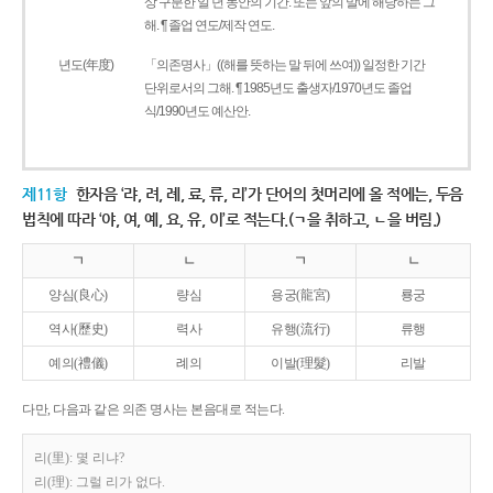
상 구분한 일 년 동안의 기간. 또는 앞의 말에 해당하는 그
해. ¶ 졸업 연도/제작 연도.
년도(年度)
「의존명사」((해를 뜻하는 말 뒤에 쓰여)) 일정한 기간
단위로서의 그해. ¶ 1985년도 출생자/1970년도 졸업
식/1990년도 예산안.
제11항
한자음 ‘랴, 려, 례, 료, 류, 리’가 단어의 첫머리에 올 적에는, 두음
법칙에 따라 ‘야, 여, 예, 요, 유, 이’로 적는다.(ㄱ을 취하고, ㄴ을 버림.)
ㄱ
ㄴ
ㄱ
ㄴ
양심(良心)
량심
용궁(龍宮)
룡궁
역사(歷史)
력사
유행(流行)
류행
예의(禮儀)
례의
이발(理髮)
리발
다만, 다음과 같은 의존 명사는 본음대로 적는다.
리(里): 몇 리냐?
리(理): 그럴 리가 없다.