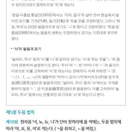
수 있지만 [의]가 원칙이므로 ‘의’로 적는다.
‘한글 마춤법 통일안(1933)’에서는 ‘긔챠, 일긔’와 같이 언어 현실에서 멀
어진 표기를 ‘기차(汽車), 일기(日氣)’로 적을 것을 규정하였다. 그러나 ‘희
망, 주의’는 [의]로 발음되므로 표기도 ‘ㅢ’로 한다고 규정하였다. ‘한글 맞
춤법(1988)’에서는 발음의 변화는 인정하면서 표기는 기존대로 유지하
였다.
‘늬’의 발음과 표기
‘늴리리, 무늬’ 등의 ‘늬’를 ‘니’로 읽지만 표기는 ‘늬’로 하는 것을 ‘ㄴ’의 음
가와 관련하여 설명하기도 한다. ‘무늬’의 ‘ㄴ’은 ‘어머니’의 ‘ㄴ’과 음가가
다르므로 이를 고려하여 ‘늬’로 적는다는 견해이다. 이에 따르면 ‘ㄴ’은
‘ㅣ(ㅑ, ㅕ, ㅛ, ㅠ)’와 결합하면 ‘어머니, 읽으니까’에서의 [니]처럼 경구개
음(硬口蓋音) [ɲ]으로 발음되지만, ‘늴리리, 무늬’ 등의 ‘늬’에서는 구개음
화하지 않은 ‘ㄴ’, 곧 치경음(齒莖音) [n]으로 발음된다. 이를 고려하여 ‘늴
리리, 무늬’ 등에서는 전통적인 표기대로 ‘늬’로 적는다고 본다.
제5절 두음 법칙
제10항
한자음 ‘녀, 뇨, 뉴, 니’가 단어 첫머리에 올 적에는, 두음 법칙에
따라 ‘여, 요, 유, 이’로 적는다. (ㄱ을 취하고, ㄴ을 버림.)