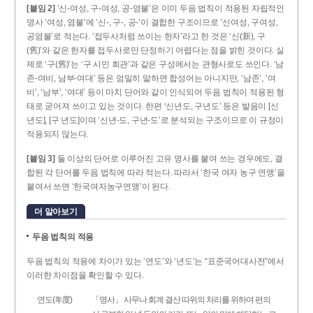
[붙임 2]
‘신-여성, 구-여성, 공-염불’은 이미 두음 법칙이 적용된 자립적인
명사 ‘여성, 염불’에 ‘신-, 구-, 공-’이 결합한 구조이므로 ‘신여성, 구여성,
공염불’로 적는다. ‘접두사처럼 쓰이는 한자’라고 한 것은 ‘신(新), 구
(舊)’와 같은 한자를 접두사로만 단정하기 어렵다는 점을 밝힌 것이다. 실
제로 ‘구(舊)’는 ‘구 시민 회관’과 같은 구성에서는 관형사로도 쓰인다. ‘남
존­-여비, 남부-­여대’ 등은 엄밀히 말하면 합성어는 아니지만, ‘남존’, ‘여
비’, ‘남부’, ‘여대’ 등이 마치 단어와 같이 인식되어 두음 법칙이 적용된 형
태로 굳어져 쓰이고 있는 것이다. 한편 ‘신년도, 구년도’ 등은 발음이 [신
년도], [구ː년도]이며 ‘신년­-도, 구년-­도’로 분석되는 구조이므로 이 규정이
적용되지 않는다.
[붙임 3]
둘 이상의 단어로 이루어진 고유 명사를 붙여 쓰는 경우에도, 결
합된 각 단어를 두음 법칙에 따라 적는다. 따라서 ‘한국 여자 농구 연맹’을
붙여서 쓰면 ‘한국여자농구연맹’이 된다.
더 알아보기
두음 법칙의 적용
두음 법칙의 적용에 차이가 있는 ‘연도’와 ‘년도’는 “표준국어대사전”에서
이러한 차이점을 확인할 수 있다.
연도(年度)
「명사」 사무나 회계 결산 따위의 처리를 위하여 편의