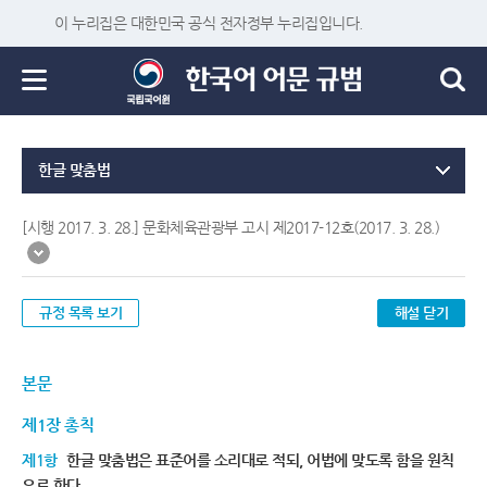
이 누리집은 대한민국 공식 전자정부 누리집입니다.
한글 맞춤법
[시행 2017. 3. 28.] 문화체육관광부 고시 제2017-12호(2017. 3. 28.)
규정 목록 보기
해설 닫기
본문
제1장 총칙
제1항
한글 맞춤법은 표준어를 소리대로 적되, 어법에 맞도록 함을 원칙
으로 한다.