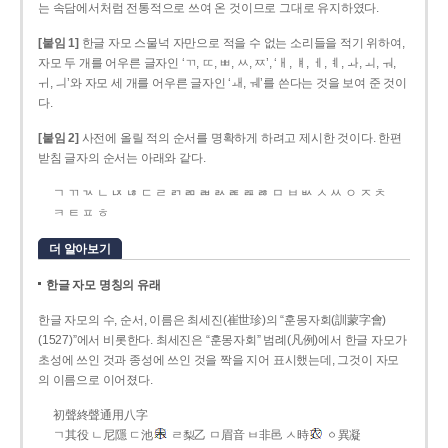
는 속담에서처럼 전통적으로 쓰여 온 것이므로 그대로 유지하였다.
[붙임 1]
한글 자모 스물넉 자만으로 적을 수 없는 소리들을 적기 위하여,
자모 두 개를 어우른 글자인 ‘ㄲ, ㄸ, ㅃ, ㅆ, ㅉ’, ‘ㅐ, ㅒ, ㅔ, ㅖ, ㅘ, ㅚ, ㅝ,
ㅟ, ㅢ’와 자모 세 개를 어우른 글자인 ‘ㅙ, ㅞ’를 쓴다는 것을 보여 준 것이
다.
[붙임 2]
사전에 올릴 적의 순서를 명확하게 하려고 제시한 것이다. 한편
받침 글자의 순서는 아래와 같다.
ㄱ ㄲ ㄳ ㄴ ㄵ ㄶ ㄷ ㄹ ㄺ ㄻ ㄼ ㄽ ㄾ ㄿ ㅀ ㅁ ㅂ ㅄ ㅅ ㅆ ㅇ ㅈ ㅊ
ㅋ ㅌ ㅍ ㅎ
더 알아보기
한글 자모 명칭의 유래
한글 자모의 수, 순서, 이름은 최세진(崔世珍)의 “훈몽자회(訓蒙字會)
(1527)”에서 비롯한다. 최세진은 “훈몽자회” 범례(凡例)에서 한글 자모가
초성에 쓰인 것과 종성에 쓰인 것을 짝을 지어 표시했는데, 그것이 자모
의 이름으로 이어졌다.
初聲終聲通用八字
ㄱ其役 ㄴ尼隱 ㄷ池
ㄹ梨乙 ㅁ眉音 ㅂ非邑 ㅅ時
ㆁ異凝