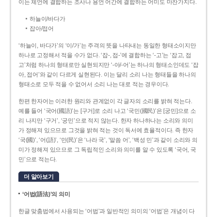
이는 체언에 결합하는 조사나 용언 어간에 결합하는 어미도 마찬가지다.
하늘이/바다가
잡아/접어
‘하늘이, 바다가’의 ‘이/가’는 주격의 뜻을 나타내는 동일한 형태소이지만
하나로 고정해서 적을 수가 없다. ‘잡-, 접-’에 결합하는 ‘-고’는 ‘잡고, 접
고’처럼 하나의 형태로만 실현되지만 ‘-아/-어’는 하나의 형태소인데도 ‘잡
아, 접어’와 같이 다르게 실현된다. 이는 달리 소리 나는 형태들을 하나의
형태소로 모두 적을 수 없어서 소리 나는 대로 적는 경우이다.
한편 한자어는 이러한 원리와 관계없이 각 글자의 소리를 밝혀 적는다.
예를 들어 ‘국어(國語)’는 [구거]로 소리 나고 ‘국민(國民)’은 [궁민]으로 소
리 나지만 ‘구거’, ‘궁민’으로 적지 않는다. 한자 하나하나는 소리와 의미
가 정해져 있으므로 그것을 밝혀 적는 것이 독서에 효율적이다. 즉 한자
‘국(國)’, ‘어(語)’, ‘민(民)’은 ‘나라 국’, ‘말씀 어’, ‘백성 민’과 같이 소리와 의
미가 정해져 있으므로 그 독립적인 소리와 의미를 알 수 있도록 ‘국어, 국
민’으로 적는다.
더 알아보기
‘어법(語法)’의 의미
한글 맞춤법에서 사용되는 ‘어법’과 일반적인 의미의 ‘어법’은 개념이 다