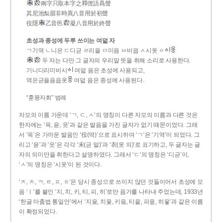
兩字只取本字之釋俚語爲聲
其尼池梨眉非時異八音用於初聲
役隱
乙音邑
凝八音用於終聲
초성과 종성에 두루 쓰이는 여덟 자
ㄱ기역 ㄴ니은 ㄷ디귿 ㄹ리을 ㅁ미음 ㅂ비읍 ㅅ시옷 ㆁ
두 자는 다만 그 글자의 우리말 뜻을 취해 소리로 사용한다.
기니디리미비시
여덟 음은 초성에 사용되고,
역은귿을음읍옷
여덟 음은 종성에 사용된다.
“훈몽자회” 범례
자모의 이름 가운데 ‘ㄱ, ㄷ, ㅅ’의 명칭이 다른 자모의 이름과 다른 것은
한자에는 ‘윽, 읃, 읏’과 같은 발음을 가진 글자가 없기 때문이었다. 그래
서 ‘윽’은 가까운 발음인 ‘役(역)’으로 표시하여 ‘ㄱ’은 ‘기역’이 되었다. 그
리고 ‘읃’과 ‘읏’은 각각 ‘末(귿 말)’과 ‘衣(옷 의)’로 표기하고, 두 글자는 글
자의 의미만을 취한다고 설명하였다. 그래서 ‘ㄷ’의 명칭은 ‘디귿’이,
‘ㅅ’의 명칭은 ‘시옷’이 된 것이다.
‘ㅈ, ㅊ, ㅋ, ㅌ, ㅍ, ㅎ’은 당시 종성으로 쓰이지 않던 것들이어서 초성에 모
음 ‘ㅣ’를 붙인 ‘지, 치, 키, 티, 피, 히’로만 음가를 나타내 주었는데, 1933년
‘한글 마춤법 통일안’에서 ‘지읒, 치읓, 키읔, 티읕, 피읖, 히읗’과 같은 이름
이 확정되었다.