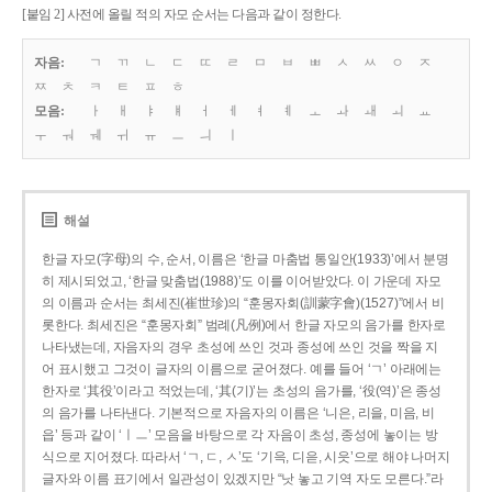
[붙임 2] 사전에 올릴 적의 자모 순서는 다음과 같이 정한다.
자음:
ㄱ
ㄲ
ㄴ
ㄷ
ㄸ
ㄹ
ㅁ
ㅂ
ㅃ
ㅅ
ㅆ
ㅇ
ㅈ
ㅉ
ㅊ
ㅋ
ㅌ
ㅍ
ㅎ
모음:
ㅏ
ㅐ
ㅑ
ㅒ
ㅓ
ㅔ
ㅕ
ㅖ
ㅗ
ㅘ
ㅙ
ㅚ
ㅛ
ㅜ
ㅝ
ㅞ
ㅟ
ㅠ
ㅡ
ㅢ
ㅣ
해설
한글 자모(字母)의 수, 순서, 이름은 ‘한글 마춤법 통일안(1933)’에서 분명
히 제시되었고, ‘한글 맞춤법(1988)’도 이를 이어받았다. 이 가운데 자모
의 이름과 순서는 최세진(崔世珍)의 “훈몽자회(訓蒙字會)(1527)”에서 비
롯한다. 최세진은 “훈몽자회” 범례(凡例)에서 한글 자모의 음가를 한자로
나타냈는데, 자음자의 경우 초성에 쓰인 것과 종성에 쓰인 것을 짝을 지
어 표시했고 그것이 글자의 이름으로 굳어졌다. 예를 들어 ‘ㄱ’ 아래에는
한자로 ‘其役’이라고 적었는데, ‘其(기)’는 초성의 음가를, ‘役(역)’은 종성
의 음가를 나타낸다. 기본적으로 자음자의 이름은 ‘니은, 리을, 미음, 비
읍’ 등과 같이 ‘ㅣㅡ’ 모음을 바탕으로 각 자음이 초성, 종성에 놓이는 방
식으로 지어졌다. 따라서 ‘ㄱ, ㄷ, ㅅ’도 ‘기윽, 디읃, 시읏’으로 해야 나머지
글자와 이름 표기에서 일관성이 있겠지만 “낫 놓고 기역 자도 모른다.”라