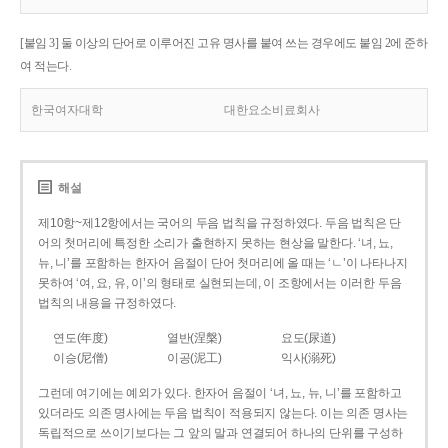
[붙임 3] 둘 이상의 단어로 이루어진 고유 명사를 붙여 쓰는 경우에도 붙임 2에 준하
여 적는다.
한국여자대학
대한요소비료회사
해설
제10항~제12항에서는 국어의 두음 법칙을 규정하였다. 두음 법칙은 단
어의 첫머리에 특정한 소리가 출현하지 못하는 현상을 말한다. ‘녀, 뇨,
뉴, 니’를 포함하는 한자어 음절이 단어 첫머리에 올 때는 ‘ㄴ’이 나타나지
못하여 ‘여, 요, 유, 이’의 형태로 실현되는데, 이 조항에서는 이러한 두음
법칙의 내용을 규정하였다.
연도(年度)
열반(涅槃)
요도(尿道)
이승(尼僧)
이공(泥工)
익사(溺死)
그런데 여기에는 예외가 있다. 한자어 음절이 ‘녀, 뇨, 뉴, 니’를 포함하고
있더라도 의존 명사에는 두음 법칙이 적용되지 않는다. 이는 의존 명사는
독립적으로 쓰이기보다는 그 앞의 말과 연결되어 하나의 단위를 구성하