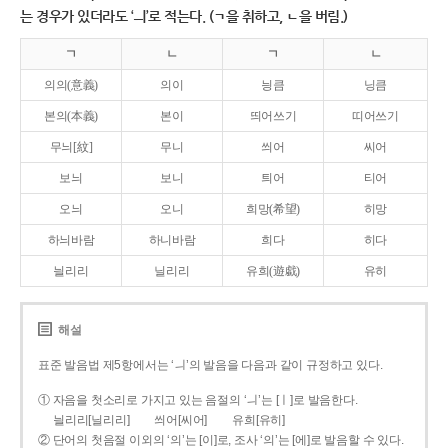
는 경우가 있더라도 ‘ㅢ’로 적는다. (ㄱ을 취하고, ㄴ을 버림.)
ㄱ
ㄴ
ㄱ
ㄴ
의의(意義)
의이
닁큼
닝큼
본의(本義)
본이
띄어쓰기
띠어쓰기
무늬[紋]
무니
씌어
씨어
보늬
보니
틔어
티어
오늬
오니
희망(希望)
히망
하늬바람
하니바람
희다
히다
늴리리
닐리리
유희(遊戱)
유히
해설
표준 발음법 제5항에서는 ‘ㅢ’의 발음을 다음과 같이 규정하고 있다.
① 자음을 첫소리로 가지고 있는 음절의 ‘ㅢ’는 [ㅣ]로 발음한다.
늴리리[닐리리]
씌어[씨어]
유희[유히]
② 단어의 첫음절 이외의 ‘의’는 [이]로, 조사 ‘의’는 [에]로 발음할 수 있다.