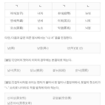
ㄱ
ㄴ
ㄱ
ㄴ
여자(女子)
녀자
유대(紐帶)
뉴대
연세(年歲)
년세
이토(泥土)
니토
요소(尿素)
뇨소
익명(匿名)
닉명
다만, 다음과 같은 의존 명사에서는 ‘냐, 녀’ 음을 인정한다.
냥(兩)
냥쭝(兩-)
년(年)(몇 년)
[붙임 1] 단어의 첫머리 이외의 경우에는 본음대로 적는다.
남녀(男女)
당뇨(糖尿)
결뉴(結紐)
은닉(隱匿)
[붙임 2] 접두사처럼 쓰이는 한자가 붙어서 된 말이나 합성어에서, 뒷말의 첫소리가
‘ㄴ’ 소리로 나더라도 두음 법칙에 따라 적는다.
신여성(新女性)
공염불(空念佛)
남존여비(男尊女卑)