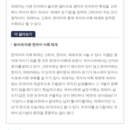
외래어는 다른 언어에서 들어온 말이므로 원어의 언어적인 특징을 고려
해서 적어야 한다. 따라서 ‘외래어 표기법’을 정하여 그에 따라 적는 것이
원칙이다. 외래어는 고유어, 한자어와 함께 국어의 어휘 체계에 정착한
어휘라고 할 수 있다.
더 알아보기
원어에 따른 한국어 어휘 체계
한국어의 어휘 체계는 고유어, 한자어, 외래어로 나눌 수 있다. 이들은 원
어에 차이가 있을 뿐 모두 한국어 어휘에 속한다. 국어사전에서는 단어의
원어를 밝히고 있다. 고유어에는 원어가 제시되어 있지 않고 한자어에는
한자가, 외래어에는 각 단어의 원어명과 로마자 표기가 제시되어 있어서
이로써 어휘 부류를 알 수가 있다. 외래어는 국어의 어휘 체계에 속하지
않는 외국어와 개념적으로 구별된다. 하지만 실생활에서 그 구별이 명확
하지 않을 때가 있다. 현실적으로는 국어사전에 실린 어휘는 외래어, 실
리지 않은 것은 외국어로 구별하는 것이 편리하다. 예컨대 ‘보이(boy)’가
‘식당이나 호텔 따위에서 접대하는 남자’를 의미할 때는 외래어지만 ‘소
년’의 뜻으로 쓰일 때는 외국어라고 할 수 있다. 외국어를 표기할 때도 외
래어 표기법의 원칙을 준용하는 일이 많다.