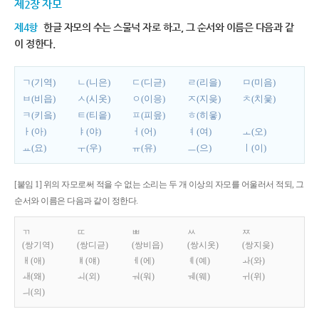
제2장 자모
제4항
한글 자모의 수는 스물넉 자로 하고, 그 순서와 이름은 다음과 같
이 정한다.
ㄱ(기역)
ㄴ(니은)
ㄷ(디귿)
ㄹ(리을)
ㅁ(미음)
ㅂ(비읍)
ㅅ(시옷)
ㅇ(이응)
ㅈ(지읒)
ㅊ(치읓)
ㅋ(키읔)
ㅌ(티읕)
ㅍ(피읖)
ㅎ(히읗)
ㅏ(아)
ㅑ(야)
ㅓ(어)
ㅕ(여)
ㅗ(오)
ㅛ(요)
ㅜ(우)
ㅠ(유)
ㅡ(으)
ㅣ(이)
[붙임 1] 위의 자모로써 적을 수 없는 소리는 두 개 이상의 자모를 어울러서 적되, 그
순서와 이름은 다음과 같이 정한다.
ㄲ
ㄸ
ㅃ
ㅆ
ㅉ
(쌍기역)
(쌍디귿)
(쌍비읍)
(쌍시옷)
(쌍지읒)
ㅐ(애)
ㅒ(얘)
ㅔ(에)
ㅖ(예)
ㅘ(와)
ㅙ(왜)
ㅚ(외)
ㅝ(워)
ㅞ(웨)
ㅟ(위)
ㅢ(의)