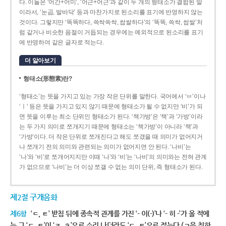
다. 이들은 ‘어간+어미’, ‘어근+어근’과 같이 두 개의 형태소가 결합된 말
이라서, ‘눈곱, 발바닥’ 등과 마찬가지로 된소리를 표기에 반영하지 않는
것이다. 그렇지만 ‘똑똑하다, 쓱싹쓱싹, 쌉쌀하다’의 ‘똑똑, 쓱싹, 쌉쌀’처
럼 같거나 비슷한 음절이 거듭되는 경우에는 예외적으로 된소리를 표기
에 반영하여 같은 글자로 적는다.
더 알아보기
형태소(形態素)란?
‘형태소’는 뜻을 가지고 있는 가장 작은 단위를 말한다. 국어에서 ‘ㅂ’이나
‘ㅣ’ 등은 뜻을 가지고 있지 않기 때문에 형태소가 될 수 없지만 ‘비’가 되
면 뜻을 이루는 최소 단위인 형태소가 된다. ‘책가방’은 ‘책’과 ‘가방’이라
는 두 가지 의미로 쪼개지기 때문에 형태소는 ‘책가방’이 아니라 ‘책’과
‘가방’이다. 더 작은 단위로 쪼개진다고 해도 쪼갰을 때 의미가 없어지거
나 쪼개기 전의 의미와 관련되는 의미가 없어지면 안 된다. ‘나비’는
‘나’와 ‘비’로 쪼개어지지만 이때 ‘나’와 ‘비’는 ‘나비’의 의미와는 전혀 관계
가 없으므로 ‘나비’는 더 이상 쪼갤 수 없는 의미 단위, 즉 형태소가 된다.
제2절 구개음화
제6항
‘ㄷ, ㅌ’ 받침 뒤에 종속적 관계를 가진 ‘- 이(-)’나 ‘- 히 -’가 올 적에
는 그 ‘ㄷ, ㅌ’이 ‘ㅈ, ㅊ’으로 소리 나더라도 ‘ㄷ, ㅌ’으로 적는다.(ㄱ을 취하