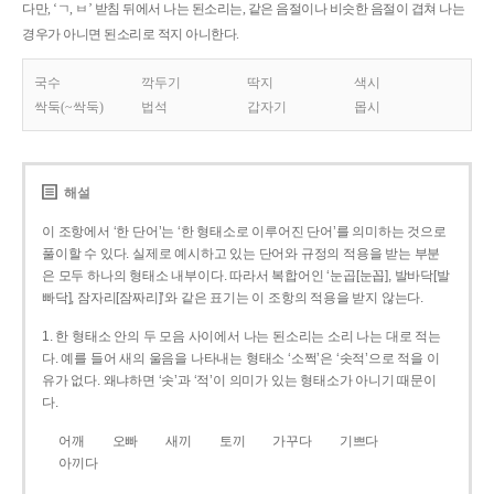
다만, ‘ㄱ, ㅂ’ 받침 뒤에서 나는 된소리는, 같은 음절이나 비슷한 음절이 겹쳐 나는
경우가 아니면 된소리로 적지 아니한다.
국수
깍두기
딱지
색시
싹둑(~싹둑)
법석
갑자기
몹시
해설
이 조항에서 ‘한 단어’는 ‘한 형태소로 이루어진 단어’를 의미하는 것으로
풀이할 수 있다. 실제로 예시하고 있는 단어와 규정의 적용을 받는 부분
은 모두 하나의 형태소 내부이다. 따라서 복합어인 ‘눈곱[눈꼽], 발바닥[발
빠닥], 잠자리[잠짜리]’와 같은 표기는 이 조항의 적용을 받지 않는다.
1. 한 형태소 안의 두 모음 사이에서 나는 된소리는 소리 나는 대로 적는
다. 예를 들어 새의 울음을 나타내는 형태소 ‘소쩍’은 ‘솟적’으로 적을 이
유가 없다. 왜냐하면 ‘솟’과 ‘적’이 의미가 있는 형태소가 아니기 때문이
다.
어깨
오빠
새끼
토끼
가꾸다
기쁘다
아끼다