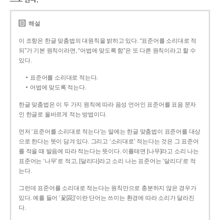
해설
이 조항은 한글 맞춤법의 대원칙을 밝히고 있다. “표준어를 소리대로 적
되”가 기본 원칙이라면, “어법에 맞도록 함”은 또 다른 원칙이라고 할 수
있다.
표준어를 소리대로 적는다.
어법에 맞도록 적는다.
한글 맞춤법은 이 두 가지 원칙에 따라 음성 언어인 표준어를 표음 문자
인 한글로 올바르게 적는 방법이다.
먼저 ‘표준어를 소리대로 적는다’는 말에는 한글 맞춤법이 표준어를 대상
으로 한다는 뜻이 담겨 있다. 그리고 ‘소리대로’ 적는다는 것은 그 표준어
를 적을 때 발음에 따라 적는다는 뜻이다. 이를테면 [나무]라고 소리 나는
표준어는 ‘나무’로 적고, [달리다]라고 소리 나는 표준어는 ‘달리다’로 적
는다.
그런데 표준어를 소리대로 적는다는 원칙만으로 충분하지 않은 경우가
있다. 예를 들어 ‘꽃[花]’이란 단어는 쓰이는 환경에 따라 소리가 달라진
다.