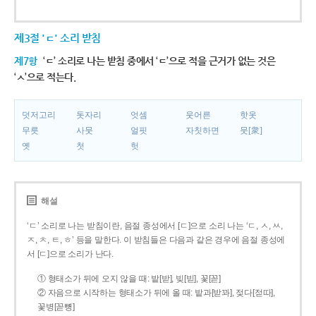
제3절 'ㄷ' 소리 받침
제7항
‘ㄷ’ 소리로 나는 받침 중에서 ‘ㄷ’으로 적을 근거가 없는 것은
‘ㅅ’으로 적는다.
덧저고리
돗자리
엇셈
웃어른
핫옷
무릇
사뭇
얼핏
자칫하면
뭇[衆]
옛
첫
헛
해설
‘ㄷ’ 소리로 나는 받침이란, 음절 종성에서 [ㄷ]으로 소리 나는 ‘ㄷ, ㅅ, ㅆ,
ㅈ, ㅊ, ㅌ, ㅎ’ 등을 말한다. 이 받침들은 다음과 같은 경우에 음절 종성에
서 [ㄷ]으로 소리가 난다.
① 형태소가 뒤에 오지 않을 때: 밭[받], 빚[빋], 꽃[꼳]
② 자음으로 시작하는 형태소가 뒤에 올 때: 밭과[받꽈], 젖다[젇따],
꽃병[꼳뼝]