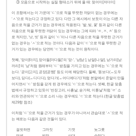
③ 모음으로 시작하는 실질 형태소가 뒤에 올 때: 젖어미[저더미]
이 조항에서는 이 가운데 ‘ㄷ’으로 적을 뚜렷한 까닭이 없는 경우에는
‘ㅅ’으로 적는다고 규정하고 있다. 다만 그 예시에서 보듯이 이는 다른 자
음으로 적을 근거가 없는 경우에도 적용된다. ‘밭, 빚, 꽃’ 등과 같이 다른
자음으로 적을 뚜렷한 까닭이 있는 경우에는 그에 따라 ‘ㅌ, ㅈ, ㅊ’ 등으
로 적지만, ‘낫, 빗’ 등과 같이 ‘ㄷ’이나 다른 자음으로 적을 뚜렷한 근거가
없는 경우는 ‘ㅅ’으로 적는 것이다. 다음과 같이 ‘ㄷ’으로 적을 뚜렷한 근
거가 있는 경우에는 당연히 ‘ㄷ’으로 적는 것이 원칙이다.
첫째, ‘맏이[마지], 맏아들[마다들]’의 ‘맏-’, ‘낟[낟ː], 낟알[나ː달], 낟가리[낟ː
까리]’의 ‘낟’처럼 원래부터 ‘ㄷ’ 받침을 가지고 있는 경우에는 ‘ㄷ’으로 적
는다. ‘곧이[고지], 곧장[곧짱]’ 등도 이에 해당한다. 둘째, ‘돋보다(←도두
보다), 딛다(←디디다), 얻다가(←어디에다가)’처럼 본말에서 준말이 만들
어지면서 ‘ㄷ’ 받침을 갖게 된 경우에도 ‘ㄷ’으로 적는다. 셋째, 한글 맞춤
법에서 규정하고 있듯이 ‘반짇고리, 사흗날, 숟가락, 이튿날’처럼 ‘ㄹ’ 소
리와 연관되어 ‘ㄷ’으로 소리 나는 경우에도 ‘ㄷ’으로 적는다.(한글 맞춤법
제29항 참조)
이처럼 ‘ㄷ’으로 적을 근거가 있는 경우가 아니어서 관습대로 ‘ㅅ’으로 적
는 예로는 다음과 같은 것들이 있다.
걸핏하면
그까짓
기껏
놋그릇
덧셈
빗장
삿대
숫접다