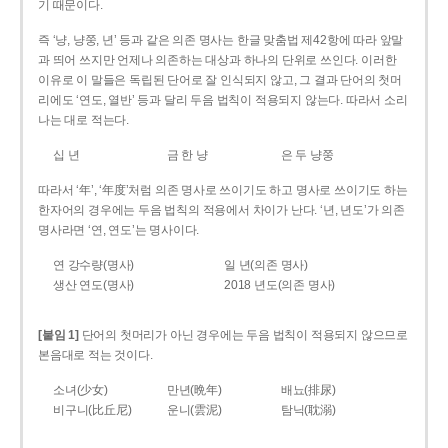
기 때문이다.
즉 ‘냥, 냥쭝, 년’ 등과 같은 의존 명사는 한글 맞춤법 제42항에 따라 앞말
과 띄어 쓰지만 언제나 의존하는 대상과 하나의 단위로 쓰인다. 이러한
이유로 이 말들은 독립된 단어로 잘 인식되지 않고, 그 결과 단어의 첫머
리에도 ‘연도, 열반’ 등과 달리 두음 법칙이 적용되지 않는다. 따라서 소리
나는 대로 적는다.
십 년
금 한 냥
은 두 냥쭝
따라서 ‘年’, ‘年度’처럼 의존 명사로 쓰이기도 하고 명사로 쓰이기도 하는
한자어의 경우에는 두음 법칙의 적용에서 차이가 난다. ‘년, 년도’가 의존
명사라면 ‘연, 연도’는 명사이다.
연 강수량(명사)
일 년(의존 명사)
생산 연도(명사)
2018 년도(의존 명사)
[붙임 1]
단어의 첫머리가 아닌 경우에는 두음 법칙이 적용되지 않으므로
본음대로 적는 것이다.
소녀(少女)
만년(晩年)
배뇨(排尿)
비구니(比丘尼)
운니(雲泥)
탐닉(耽溺)