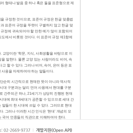
러 형태나 발음 중 하나 혹은 둘을 표준형으로 제
을 규정한 것이므로, 표준어 규정은 한글 맞춤법
법과 표준어 규정을 뚜렷이 구별하지 않고 한글 맞
 규정에 귀속되어야 할 만한 예가 많이 포함되어
의도에서 비롯된 것이다. 이 표준어 규정 제1항에
. 교양이란 ‘학문, 지식, 사회생활을 바탕으로 이
을 말한다. 물론 교양 있는 사람이라도 비어, 속
 할 수 있다. 그러나 비어, 속어, 은어 등은 표
 사용을 자제하여야 하는 말들이다.
’는 단순히 시간적으로 현재란 뜻이 아니라 역사적
 시대 구분과는 달리 언어 사용에서 현대를 구분
로 간주되곤 하나, 21세기가 상당히 진행된 현재
 시대에 최대 4세대가 공존할 수 있으므로 세대 간
는 말들이 한 시대에 쓰일 수 있다. 그러므로 현대
. 그러나 이러한 시간 인식은 ‘현대’ 개념의 모
’는 국어 언중들의 직관으로 이해하여야 한다.
용어적 성격을 가장 크게 드러내 주는 기준이다.
: 02-2669-9737
개발지원(Open API)