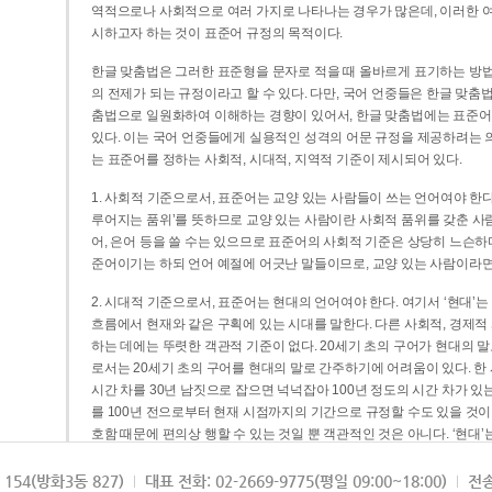
역적으로나 사회적으로 여러 가지로 나타나는 경우가 많은데, 이러한 여
시하고자 하는 것이 표준어 규정의 목적이다.
한글 맞춤법은 그러한 표준형을 문자로 적을 때 올바르게 표기하는 방법
의 전제가 되는 규정이라고 할 수 있다. 다만, 국어 언중들은 한글 맞춤
춤법으로 일원화하여 이해하는 경향이 있어서, 한글 맞춤법에는 표준어
있다. 이는 국어 언중들에게 실용적인 성격의 어문 규정을 제공하려는 
는 표준어를 정하는 사회적, 시대적, 지역적 기준이 제시되어 있다.
1. 사회적 기준으로서, 표준어는 교양 있는 사람들이 쓰는 언어여야 한다
루어지는 품위’를 뜻하므로 교양 있는 사람이란 사회적 품위를 갖춘 사람
어, 은어 등을 쓸 수는 있으므로 표준어의 사회적 기준은 상당히 느슨하다고
준어이기는 하되 언어 예절에 어긋난 말들이므로, 교양 있는 사람이라면
2. 시대적 기준으로서, 표준어는 현대의 언어여야 한다. 여기서 ‘현대
흐름에서 현재와 같은 구획에 있는 시대를 말한다. 다른 사회적, 경제적
하는 데에는 뚜렷한 객관적 기준이 없다. 20세기 초의 구어가 현대의 말
로서는 20세기 초의 구어를 현대의 말로 간주하기에 어려움이 있다. 한
시간 차를 30년 남짓으로 잡으면 넉넉잡아 100년 정도의 시간 차가 있
를 100년 전으로부터 현재 시점까지의 기간으로 규정할 수도 있을 것이다
호함 때문에 편의상 행할 수 있는 것일 뿐 객관적인 것은 아니다. ‘현대
3. 지역적 기준으로서, 표준어는 서울말이어야 한다. 이는 표준어의 공
154(방화3동 827)
대표 전화: 02-2669-9775(평일 09:00~18:00)
전송