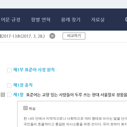
메인콘텐츠 바로가기
어문 규정
항별 연혁
용례 찾기
자료실
비교하기
017-13호(2017. 3. 28.)
제1부 표준어 사정 원칙
제1장 총칙
제1항
표준어는 교양 있는 사람들이 두루 쓰는 현대 서울말로 정함을
해설
한 나라 안에서 지역적으로나 사회적으로 여러 형태로 쓰이는 말을 단수
국민들의 효율적이고 통일된 의사소통을 위한 것이다. 국어 토박이 화자