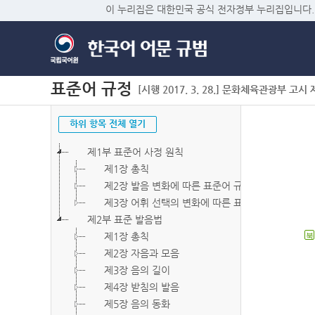
이 누리집은 대한민국 공식 전자정부 누리집입니다.
표준어 규정
[시행 2017. 3. 28.] 문화체육관광부 고시 제2
하위 항목 전체 열기
제1부 표준어 사정 원칙
제1장 총칙
제2장 발음 변화에 따른 표준어 규정
제3장 어휘 선택의 변화에 따른 표준어 규정
제2부 표준 발음법
제1장 총칙
북
제2장 자음과 모음
제3장 음의 길이
제4장 받침의 발음
제5장 음의 동화