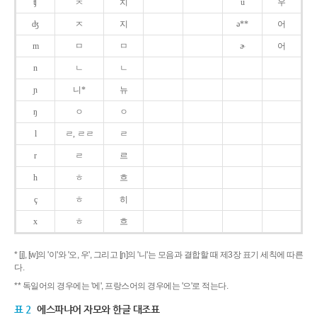
ʧ
ㅊ
치
u
우
ʤ
ㅈ
지
ə**
어
m
ㅁ
ㅁ
ɚ
어
n
ㄴ
ㄴ
ɲ
니*
뉴
ŋ
ㅇ
ㅇ
l
ㄹ, ㄹㄹ
ㄹ
r
ㄹ
르
h
ㅎ
흐
ç
ㅎ
히
x
ㅎ
흐
* [j], [w]의 '이'와 '오, 우', 그리고 [ɲ]의 '니'는 모음과 결합할 때 제3장 표기 세칙에 따른
다.
** 독일어의 경우에는 '에', 프랑스어의 경우에는 '으'로 적는다.
표 2
에스파냐어 자모와 한글 대조표