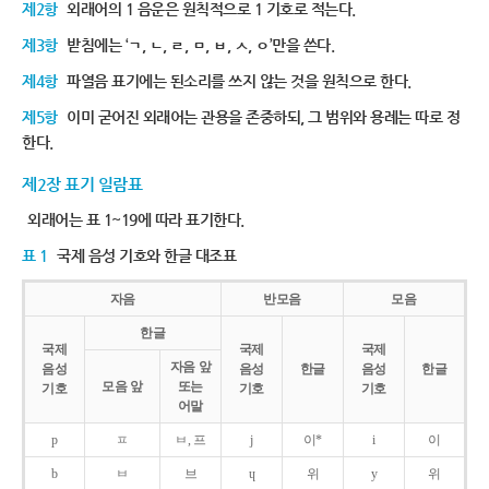
제2항
외래어의 1 음운은 원칙적으로 1 기호로 적는다.
제3항
받침에는 ‘ㄱ, ㄴ, ㄹ, ㅁ, ㅂ, ㅅ, ㅇ’만을 쓴다.
제4항
파열음 표기에는 된소리를 쓰지 않는 것을 원칙으로 한다.
제5항
이미 굳어진 외래어는 관용을 존중하되, 그 범위와 용례는 따로 정
한다.
제2장 표기 일람표
외래어는 표 1~19에 따라 표기한다.
표 1
국제 음성 기호와 한글 대조표
자음
반모음
모음
한글
국제
국제
국제
자음 앞
음성
음성
한글
음성
한글
모음 앞
또는
기호
기호
기호
어말
p
ㅍ
ㅂ, 프
j
이*
i
이
b
ㅂ
브
ɥ
위
y
위