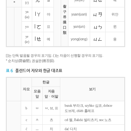
얼
yue
(ue)
웨
*
(r)
촬
ya
구
야
yuan
(uan)
위안
(ia)
류
撮
yo
요
yun
(un)
윈
口
類
ye
예
yong
(iong)
융
(ie)
[ ]는 단독 발음될 경우의 표기임. ( )는 자음이 선행할 경우의 표기임.
* 순치성(脣齒聲), 권설운(捲舌韻).
표 6
폴란드어 자모와 한글 대조표
한글
자모
보기
모음
자음
앞
앞ㆍ어말
burak 부라크, szybko 십코, dobrze
b
ㅂ
ㅂ, 브, 프
도브제, chleb 흘레프
c
ㅊ
츠
cel 첼, Balicki 발리츠키, noc 노츠
ć
ㅡ
치
dać 다치