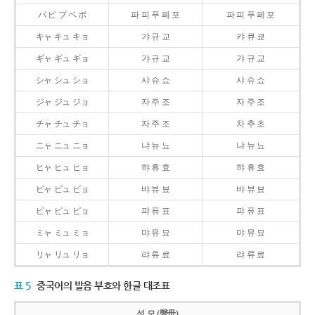
パ ピ プ ペ ポ
파 피 푸 페 포
파 피 푸 페 포
キャ キュ キョ
갸 규 교
캬 큐 쿄
ギャ ギュ ギョ
갸 규 교
갸 규 교
シャ シュ ショ
샤 슈 쇼
샤 슈 쇼
ジャ ジュ ジョ
자 주 조
자 주 조
チャ チュ チョ
자 주 조
차 추 초
ニャ ニュ ニョ
냐 뉴 뇨
냐 뉴 뇨
ヒャ ヒュ ヒョ
햐 휴 효
햐 휴 효
ビャ ビュ ビョ
뱌 뷰 뵤
뱌 뷰 뵤
ピャ ピュ ピョ
퍄 퓨 표
퍄 퓨 표
ミャ ミュ ミョ
먀 뮤 묘
먀 뮤 묘
リャ リュ リョ
랴 류 료
랴 류 료
표 5
중국어의 발음 부호와 한글 대조표
성 모 (聲母)