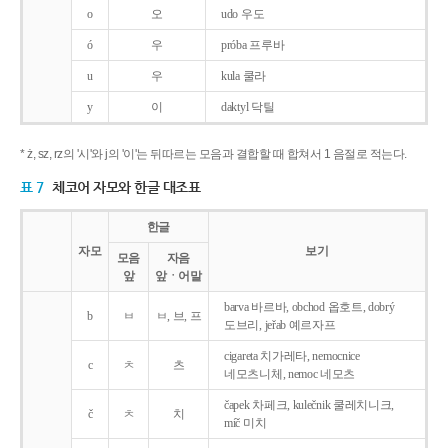
o
오
udo 우도
ó
우
próba 프루바
u
우
kula 쿨라
y
이
daktyl 닥틸
* ż, sz, rz의 '시'와 j의 '이'는 뒤따르는 모음과 결합할 때 합쳐서 1 음절로 적는다.
표 7
체코어 자모와 한글 대조표
한글
자모
보기
모음
자음
앞
앞ㆍ어말
barva 바르바, obchod 옵호트, dobrý
b
ㅂ
ㅂ, 브, 프
도브리, jeřab 예르자프
cigareta 치가레타, nemocnice
c
ㅊ
츠
네모츠니체, nemoc 네모츠
čapek 차페크, kulečnik 쿨레치니크,
č
ㅊ
치
míč 미치