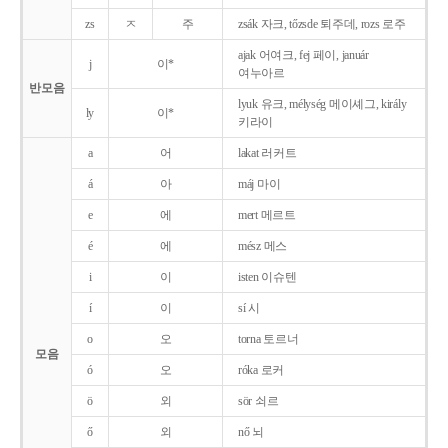
zs
ㅈ
주
zsák 자크, tőzsde 퇴주데, rozs 로주
ajak 어여크, fej 페이, január
j
이*
여누아르
반모음
lyuk 유크, mélység 메이셰그, király
ly
이*
키라이
a
어
lakat 러커트
á
아
máj 마이
e
에
mert 메르트
é
에
mész 메스
i
이
isten 이슈텐
í
이
sí 시
o
오
torna 토르너
모음
ó
오
róka 로커
ö
외
sör 쇠르
ő
외
nő 뇌