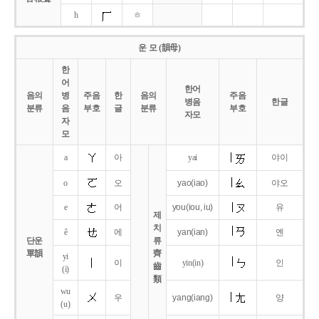
h
ㅎ
운 모 (韻母)
한
어
한어
음의
병
주음
한
음의
주음
병음
한글
분류
음
부호
글
분류
부호
자모
자
모
a
아
yai
야이
o
오
yao
(iao)
야오
e
어
you
(iou,
iu)
유
제
치
ê
에
yan
(ian)
옌
단운
류
單韻
齊
yi
이
yin(in)
인
齒
(i)
類
wu
우
yang
(iang)
양
(u)