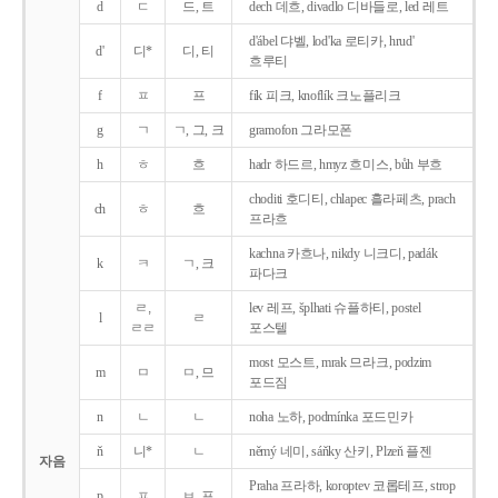
d
ㄷ
드, 트
dech 데흐, divadlo 디바들로, led 레트
d'ábel 댜벨, lod'ka 로티카, hrud'
d'
디*
디, 티
흐루티
f
ㅍ
프
fík 피크, knoflík 크노플리크
g
ㄱ
ㄱ, 그, 크
gramofon 그라모폰
h
ㅎ
흐
hadr 하드르, hmyz 흐미스, bůh 부흐
choditi 호디티, chlapec 흘라페츠, prach
ch
ㅎ
흐
프라흐
kachna 카흐나, nikdy 니크디, padák
k
ㅋ
ㄱ, 크
파다크
ㄹ,
lev 레프, šplhati 슈플하티, postel
l
ㄹ
ㄹㄹ
포스텔
most 모스트, mrak 므라크, podzim
m
ㅁ
ㅁ, 므
포드짐
n
ㄴ
ㄴ
noha 노하, podmínka 포드민카
ň
니*
ㄴ
němý 네미, sáňky 산키, Plzeň 플젠
자음
Praha 프라하, koroptev 코롭테프, strop
p
ㅍ
ㅂ, 프