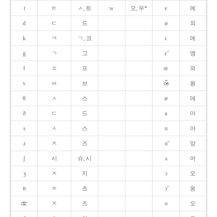
t
ㅌ
ㅅ, 트
w
오, 우*
e
에
d
ㄷ
드
ø
외
k
ㅋ
ㄱ, 크
ɛ
에
g
ㄱ
그
ɛ̃
앵
f
ㅍ
프
œ
외
v
ㅂ
브
욍
θ
ㅅ
스
æ
애
ð
ㄷ
드
a
아
s
ㅅ
스
ɑ
아
z
ㅈ
즈
ɑ̃
앙
ʃ
시
슈, 시
ʌ
어
ʒ
ㅈ
지
ɔ
오
ʦ
ㅊ
츠
ɔ̃
옹
ʣ
ㅈ
즈
o
오