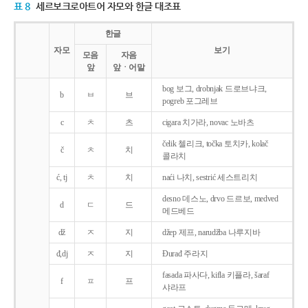
표 8
세르보크로아트어 자모와 한글 대조표
한글
자모
보기
모음
자음
앞
앞ㆍ어말
bog 보그, drobnjak 드로브냐크,
b
ㅂ
브
pogreb 포그레브
c
ㅊ
츠
cigara 치가라, novac 노바츠
čelik 첼리크, točka 토치카, kolač
č
ㅊ
치
콜라치
ć, tj
ㅊ
치
naći 나치, sestrić 세스트리치
desno 데스노, drvo 드르보, medved
d
ㄷ
드
메드베드
dž
ㅈ
지
džep 제프, narudžba 나루지바
đ,dj
ㅈ
지
Ðurađ 주라지
fasada 파사다, kifla 키플라, šaraf
f
ㅍ
프
샤라프