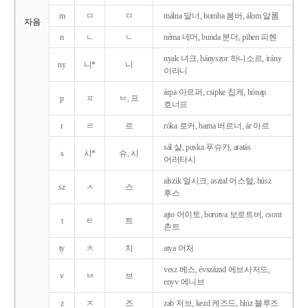
m
ㅁ
ㅁ
málna 말너, bomba 봄버, álom 알롬
자음
n
ㄴ
ㄴ
néma 네머, bunda 분더, pihen 피헨
nyak 녀크, hányszor 하니소르, irány
ny
니*
니
이라니
árpa 아르퍼, csipke 칩케, hónap
p
ㅍ
ㅂ, 프
호너프
r
ㄹ
르
róka 로커, barna 버르너, ár 아르
sál 샬, puska 푸슈카, aratás
s
시*
슈, 시
어러타시
alszik 얼시크, asztal 어스털, húsz
sz
ㅅ
스
후스
ajto 어이토, borotva 보로트버, csont
t
ㅌ
트
촌트
ty
ㅊ
치
atya 어처
vesz 베스, évszázad 에브사저드,
v
ㅂ
브
enyv 에니브
z
ㅈ
즈
zab 저브, kezd 케즈드, blúz 블루즈