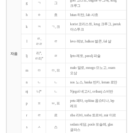
gost 고스트, dugme 두그메, krug
g
ㄱ
그
크루그
h
ㅎ
흐
hitan 히탄, šah 샤흐
korist 코리스트, krug 크루그, jastuk
k
ㅋ
ㄱ, 크
야스투크
ㄹ,
l
ㄹ
levo 레보, balkon 발콘, šal 샬
ㄹㄹ
리*,
자음
lj
ㄹ
ljeto 레토, pasulj 파술
ㄹ리*
malo 말로, mnogo 므노고, osam
m
ㅁ
ㅁ, 므
오삼
n
ㄴ
ㄴ
nos 노스, banka 반카, loman 로만
nj
니*
ㄴ
Njegoš 녜고시, svibanj 스비반
peta 페타, opština 옵슈티나, lep
p
ㅍ
ㅂ, 프
레프
r
ㄹ
르
riba 리바, torba 토르바, mir 미르
sedam 세담, posle 포슬레, glas
s
ㅅ
스
글라스