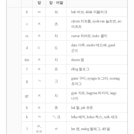
앞
앞ㆍ어말
b
ㅂ
브
bab 버브, ablak 어블러크
citrom 치트롬, nyolcvan 뇰츠번, arc
c
ㅊ
츠
어르츠
cs
ㅊ
치
csavar 처버르, kulcs 쿨치
daru 더루, medve 메드베, gond
d
ㄷ
드
곤드
dzs
ㅈ
지
dzsem 젬
f
ㅍ
프
elfog 엘포그
gumi 구미, nyugta 뉴그터, csomag
g
ㄱ
그
초머그
gyár 자르, hagyma 허지머, nagy
gy
ㅈ
지
너지
h
ㅎ
흐
hal 헐, juh 유흐
k
ㅋ
ㄱ, 크
béka 베커, keksz 켁스, szék 세크
ㄹ,
l
ㄹ
len 렌, meleg 멜레그, dél 델
ㄹㄹ