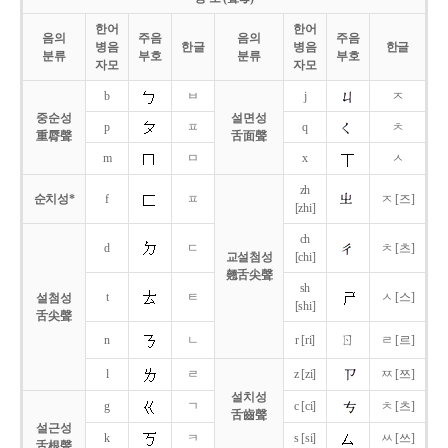
한어
한어
음의
주음
음의
주음
병음
한글
병음
한글
분류
부호
분류
부호
자모
자모
b
ㅂ
j
ㅈ
중순성
설면성
p
ㅍ
q
ㅊ
重脣聲
舌面聲
m
ㅁ
x
ㅅ
zh
순치성*
f
ㅍ
ㅈ [즈]
[zhi]
ch
d
ㄷ
ㅊ [츠]
교설첨성
[chi]
翹舌尖聲
sh
t
ㅌ
ㅅ [스]
설첨성
[shi]
舌尖聲
ㄖ
n
ㄴ
r [ri]
ㄹ [르]
l
ㄹ
z [zi]
ㅉ [쯔]
설치성
g
ㄱ
c [ci]
ㅊ [츠]
舌齒聲
설근성
k
ㅋ
s [si]
ㅆ [쓰]
舌根聲