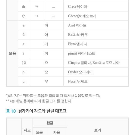
ch
ㅋ
ㅡ
Cheia 케이아
gh
ㄱ
ㅡ
Gheorghe 게오르게
a
아
Arad 아라드
ǎ
어
Bacǎu 바커우
e
에
Elena 엘레나
모음
i
이
pianist 피아니스트
î, â
으
Cîmpina 큼피나, România 로므니아
o
오
Oradea 오라데아
u
우
Nucet 누체트
* ş의 '시'는 뒤따르는 모음과 결합할 때 합쳐서 1 음절로 적는다.
** x는 개별 용례에 따라 한글 표기를 정한다.
표 10
헝가리어 자모와 한글 대조표
한글
자모
보기
모음
자음