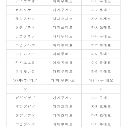
ア イ ウ エ オ
아 이 우 에 오
아 이 우 에 오
カ キ ク ケ コ
가 기 구 게 고
카 키 쿠 케 코
サ シ ス セ ソ
사 시 스 세 소
사 시 스 세 소
タ チ ツ テ ト
다 지 쓰 데 도
타 치 쓰 테 토
ナ ニ ヌ ネ ノ
나 니 누 네 노
나 니 누 네 노
ハ ヒ フ ヘ ホ
하 히 후 헤 호
하 히 후 헤 호
マ ミ ム メ モ
마 미 무 메 모
마 미 무 메 모
ヤ イ ユ エ ヨ
야 이 유 에 요
야 이 유 에 요
ラ リ ル レ ロ
라 리 루 레 로
라 리 루 레 로
ワ (ヰ) ウ (ヱ) ヲ
와 (이) 우 (에) 오
와 (이) 우 (에) 오
ン
ㄴ
ガ ギ グ ゲ ゴ
가 기 구 게 고
가 기 구 게 고
ザ ジ ズ ゼ ゾ
자 지 즈 제 조
자 지 즈 제 조
ダ ヂ ヅ デ ド
다 지 즈 데 도
다 지 즈 데 도
バ ビ ブ ベ ボ
바 비 부 베 보
바 비 부 베 보