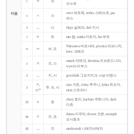
r
ㄹ
르
슈누르
serce 세르체, srebro 스레브로, pas
자음
s
ㅅ
스
파스
ś
ㅡ
시
ślepy 실레피, dziś 지시
t
ㅌ
트
tam 탐, matka 마트카, but 부트
Warszawa 바르샤바, piwnica 피브니차,
w
ㅂ
브, 프
krew 크레프
zamek 자메크, zbrodnia 즈브로드니아,
z
ㅈ
즈, 스
wywóz 비부스
ź
ㅡ
지, 시
gwoździk 그보지지크, więź 비엥시
ㅈ,
żyto 지토, różny 루주니, łyżka 위슈카,
ż
주, 슈, 시
시*
straż 스트라시
chory 호리, kuchnia 쿠흐니아, dach
ch
ㅎ
흐
다흐
dziura 지우라, dzwon 즈본, mosiądz
dz
ㅈ
즈, 츠
모시옹츠
dź
ㅡ
치
niedźwiedź 니에치비에치