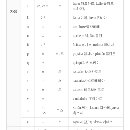
lacrar 라크라르, Lulio 룰리오,
l
ㄹ, ㄹㄹ
ㄹ
ocal 오칼
자음
ll
이*
―
llama 야마, lluvia 유비아
m
ㅁ
ㅁ
membrete 멤브레테
n
ㄴ
ㄴ
noche 노체, flan 플란
ñ
니*
―
ñoñez 뇨녜스, mañana 마냐나
p
ㅍ
ㅂ, 프
pepsina 펩시나, plantón 플란톤
q
ㅋ
―
quisquilla 키스키야
r
ㄹ
르
rascador 라스카도르
s
ㅅ
스
sastreria 사스트레리아
t
ㅌ
트
tetraetro 테트라에트로
v
ㅂ
―
viudedad 비우데다드
ㅅ,
xenón 세논, laxante 락산테, yuxta
x
ㄱ스
ㄱㅅ
육스타
z
ㅅ
스
zagal 사갈, liquidez 리키데스