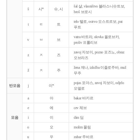
šal 샬, vlasništvo 블라스니슈트보,
š
시*
슈, 시
broš 브로시
telo 텔로, ostrvo 오스트르보, put
t
ㅌ
트
푸트
vatra 바트라, olovka 올로브카,
v
ㅂ
브
proliv 프롤리브
zavoj 자보이, pozno 포즈노, obraz
z
ㅈ
즈
오브라즈
žena 제나, izložba 이즐로주바, muž
ž
ㅈ
주
무주
pojas 포야스, zavoj 자보이, odjelo
반모음
j
이*
오델로
a
아
bakar 바카르
e
에
cev 체브
모음
i
이
dim 딤
o
오
molim 몰림
u
우
zubar 주바르