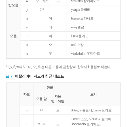
w
오ㆍ우*
―
walkirias 왈키리아스
반모음
y
이*
―
yungla 융글라
a
아
braceo 브라세오
e
에
reloj 렐로
모음
i
이
Lulio 룰리오
o
오
ocal 오칼
u
우
viudedad 비우데다드
* ll, y, ñ, w의 '이, 니, 오, 우'는 다른 모음과 결합할 때 합쳐서 1 음절로 적는다.
표 3
이탈리아어 자모와 한글 대조표
한글
자모
보기
자음
모음 앞
앞ㆍ어말
b
ㅂ
브
Bologna 볼로냐, bravo 브라보
Como 코모, Sicilia 시칠리아,
c
ㅋ, ㅊ
크
Boccaccio 보카치오,