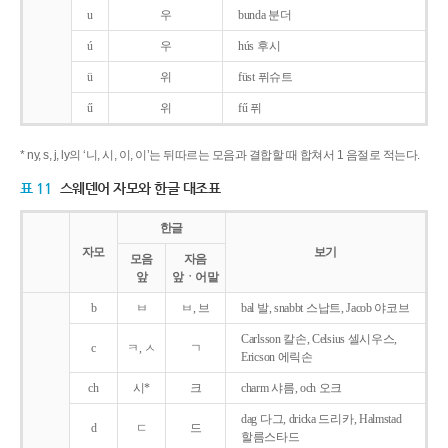
u
우
bunda 분더
ú
우
hús 후시
ü
위
füst 퓌슈트
ű
위
fű 퓌
* ny, s, j, ly의 ‘니, 시, 이, 이’는 뒤따르는 모음과 결합할 때 합쳐서 1 음절로 적는다.
표 11
스웨덴어 자모와 한글 대조표
한글
자모
보기
모음
자음
앞
앞ㆍ어말
b
ㅂ
ㅂ, 브
bal 발, snabbt 스납트, Jacob 야코브
Carlsson 칼손, Celsius 셀시우스,
c
ㅋ, ㅅ
ㄱ
Ericson 에릭손
ch
시*
크
charm 샤름, och 오크
dag 다그, dricka 드리카, Halmstad
d
ㄷ
드
할름스타드