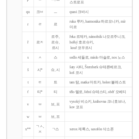
스트로프
qu
크ㅂ
ㅡ
quasi 크바시
ruka 루카, harmonika 하르모니카, mír
r
ㄹ
르
미르
르주,
řeka 르제카, námořník 나모르주니크,
ř
르ㅈ
르슈,
hořký 호르슈키,
르시
kouř 코우르시
s
ㅅ
스
sedlo 세들로, máslo 마슬로, nos 노스
šaty 샤티, Šternberk 슈테른베르크,
š
시*
슈, 시
koš 코시
t
ㅌ
트
tam 탐, matka 마트카, bolest 볼레스트
t'
티*
티
tělo 텔로, štěstí 슈테스티, obět' 오베티
vysoký 비소키, knihovna 크니호브나,
v
ㅂ
브, 프
kov 코프
w
ㅂ
브, 프
ㄱㅅ,
x**
ㄱ스
xerox 제록스, saxofón 삭소폰
ㅈ