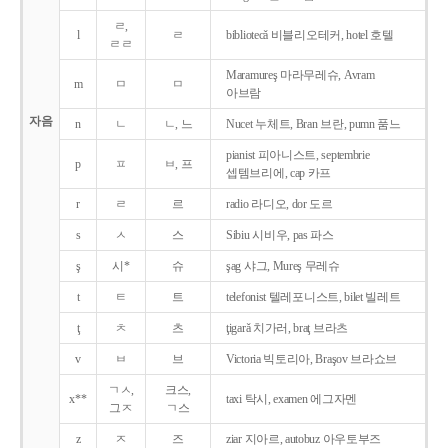
ㄹ,
l
ㄹ
bibliotecǎ 비블리오테커, hotel 호텔
ㄹㄹ
Maramureş 마라무레슈, Avram
m
ㅁ
ㅁ
아브람
자음
n
ㄴ
ㄴ, 느
Nucet 누체트, Bran 브란, pumn 품느
pianist 피아니스트, septembrie
p
ㅍ
ㅂ, 프
셉템브리에, cap 카프
r
ㄹ
르
radio 라디오, dor 도르
s
ㅅ
스
Sibiu 시비우, pas 파스
ş
시*
슈
şag 샤그, Mureş 무레슈
t
ㅌ
트
telefonist 텔레포니스트, bilet 빌레트
ţ
ㅊ
츠
ţigarǎ 치가러, braţ 브라츠
v
ㅂ
브
Victoria 빅토리아, Braşov 브라쇼브
ㄱㅅ,
크스,
x**
taxi 탁시, examen 에그자멘
그ㅈ
ㄱ스
z
ㅈ
즈
ziar 지아르, autobuz 아우토부즈