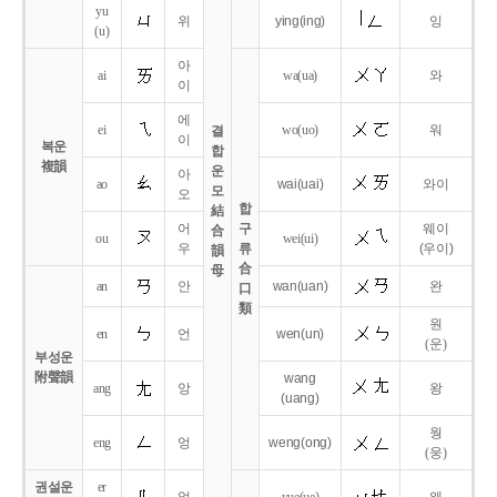
yu
위
ying
(ing)
잉
(u)
아
ai
wa
(ua)
와
이
에
ei
wo
(uo)
워
결
이
복운
합
複韻
운
아
ao
wai
(uai)
와이
모
오
합
結
어
구
웨이
合
ou
wei
(ui)
우
류
(우이)
韻
合
母
an
안
wan
(uan)
완
口
類
원
en
언
wen
(un)
(운)
부성운
附聲韻
wang
ang
앙
왕
(uang)
웡
eng
엉
weng
(ong)
(웅)
권설운
er