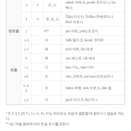
zámek 자메크, pozdní 포즈드니, bez
z
ㅈ
즈, 스
베스
Žižka 지슈카, Žvěřina 주베르지나,
ž
ㅈ
주, 슈, 시
Brož 브로시
반모음
j
이*
jaro 야로, pokoj 포코이
a, á
아
balík 발리크, komár 코마르
e, é
에
dech 데흐, léto 레토
ě
예
sěst 셰스트, věk 베크
i, í
이
kino 키노, míra 미라
모음
o,ó
오
obec 오베츠, nervózni 네르보즈니
u, ú,
우
buben 부벤, úrok 우로크, dům 둠
ů
y, ý
이
jazyk
야지크, líný 리니
* d', ň, š, t', j의 '디, 니, 시, 티, 이'는 뒤따르는 모음과 결합할 때 합쳐서 1 음절로 적는
다.
** x는 개별 용례에 따라 한글 표기를 정한다.