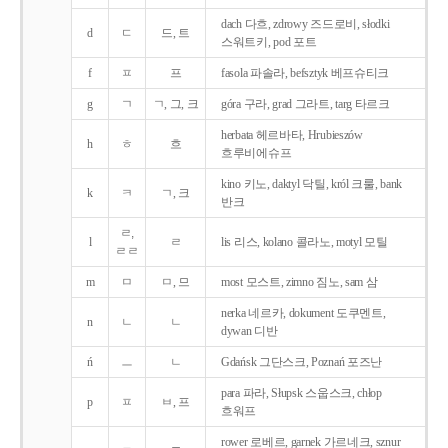
dach 다흐, zdrowy 즈드로비, słodki
d
ㄷ
드, 트
스워트키, pod 포트
f
ㅍ
프
fasola 파솔라, befsztyk 베프슈티크
g
ㄱ
ㄱ, 그, 크
góra 구라, grad 그라트, targ 타르크
herbata 헤르바타, Hrubieszów
h
ㅎ
흐
흐루비에슈프
kino 키노, daktyl 닥틸, król 크룰, bank
k
ㅋ
ㄱ, 크
반크
ㄹ,
l
ㄹ
lis 리스, kolano 콜라노, motyl 모틸
ㄹㄹ
m
ㅁ
ㅁ, 므
most 모스트, zimno 짐노, sam 삼
nerka 네르카, dokument 도쿠멘트,
n
ㄴ
ㄴ
dywan 디반
ń
ㅡ
ㄴ
Gdańsk 그단스크, Poznań 포즈난
para 파라, Słupsk 스웁스크, chłop
p
ㅍ
ㅂ, 프
흐워프
rower 로베르, garnek 가르네크, sznur