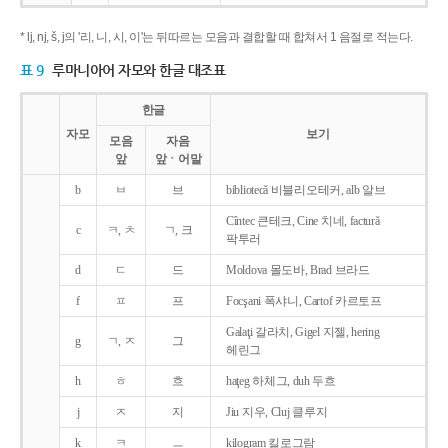
* lj, nj, š, j의 '리, 니, 시, 이'는 뒤따르는 모음과 결합할 때 합쳐서 1 음절로 적는다.
표 9
루마니아어 자모와 한글 대조표
한글
자모
보기
모음
자음
앞
앞ㆍ어말
b
ㅂ
브
bibliotecǎ 비블리오테커, alb 알브
Cîntec 큰테크, Cine 치네, facturǎ
c
ㅋ, ㅊ
ㄱ, 크
팍투러
d
ㄷ
드
Moldova 몰도바, Brad 브라드
f
ㅍ
프
Focşani 폭샤니, Cartof 카르토프
Galaţi 갈라치, Gigel 지젤, hering
g
ㄱ, ㅈ
그
헤린그
h
ㅎ
흐
haţeg 하체그, duh 두흐
j
ㅈ
지
Jiu 지우, Cluj 클루지
k
ㅋ
ㅡ
kilogram 킬로그람