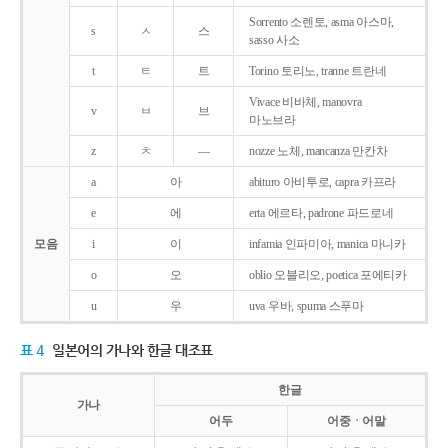
Sorrento 소렌토, asma 아스마,
s
ㅅ
스
sasso 사소
t
ㅌ
트
Torino 토리노, tranne 트란네
Vivace 비바체, manovra
v
ㅂ
브
마노브라
z
ㅊ
―
nozze 노체, mancanza 만칸차
a
아
abituro 아비투로, capra 카프라
e
에
erta 에르타, padrone 파드로네
모음
i
이
infamia 인파미아, manica 마니카
o
오
oblio 오블리오, poetica 포에티카
u
우
uva 우바, spuma 스푸마
표 4
일본어의 가나와 한글 대조표
한글
가나
어두
어중ㆍ어말