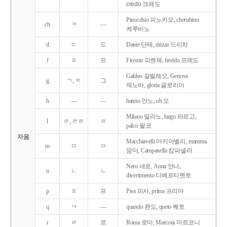
credo 크레도
Pinocchio 피노키오, cherubino
ch
ㅋ
―
케루비노
d
ㄷ
드
Dante 단테, drizza 드리차
f
ㅍ
프
Firenze 피렌체, freddo 프레도
Galileo 갈릴레오, Genova
g
ㄱ, ㅈ
그
제노바, gloria 글로리아
h
―
―
hanno 안노, oh 오
Milano 밀라노, largo 라르고,
l
ㄹ, ㄹㄹ
ㄹ
palco 팔코
자음
Macchiavelli 마키아벨리, mamma
m
ㅁ
ㅁ
맘마, Campanella 캄파넬라
Nero 네로, Anna 안나,
n
ㄴ
ㄴ
divertimento 디베르티멘토
p
ㅍ
프
Pisa 피사, prima 프리마
q
ㅋ
―
quando 콴도, queto 퀘토
r
ㄹ
르
Roma 로마, Marconi 마르코니