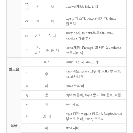
dż,
ㅈ
치
drzewo 제보, łodż 워치
drz
czysty 치스티, beczka 베치카, klucz
cz
ㅊ
치
클루치
szary 샤리, musztarda 무슈타르다,
sz
시*
슈, 시
kapelusz 카펠루시
ㅈ,
rzeka 제카, Przemyśl 프셰미실, kołnierz
rz
주, 슈, 시
시*
코우니에시
j
이*
jasny 야스니, kraj 크라이
반모음
łono 워노, głowa 그워바, bułka 부우카,
ł
우
kanał 카나우
a
아
trawa 트라바
ą̨
옹
trąba 트롱바, mąka 몽카, kąt 콩트, tą 통
e
에
zero 제로
kępa 켕파, węgorz 벵고시, Częstochowa
ę
엥, 에
쳉스토호바, proszę 프로셰
모음
i
이
zima 지마