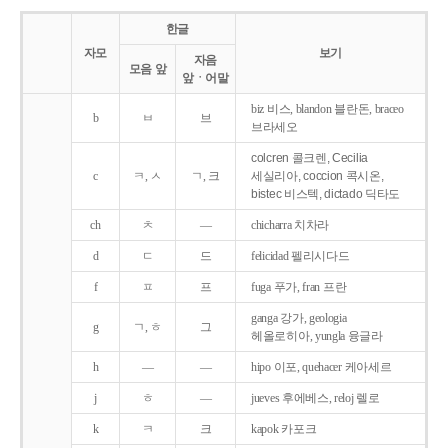
한글
자모
보기
자음
모음 앞
앞ㆍ어말
biz 비스, blandon 블란돈, braceo
b
ㅂ
브
브라세오
colcren 콜크렌, Cecilia
c
ㅋ, ㅅ
ㄱ, 크
세실리아, coccion 콕시온,
bistec 비스텍, dictado 딕타도
ch
ㅊ
―
chicharra 치차라
d
ㄷ
드
felicidad 펠리시다드
f
ㅍ
프
fuga 푸가, fran 프란
ganga 강가, geologia
g
ㄱ, ㅎ
그
헤올로히아, yungla 융글라
h
―
―
hipo 이포, quehacer 케아세르
j
ㅎ
―
jueves 후에베스, reloj 렐로
k
ㅋ
크
kapok 카포크