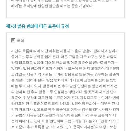
해 우리말에 동화되지 않은 모든 외국어를 포함하는 반면, 이 조항의 ‘외
래어’는 우리말에 편입된 말만을 이르는 좁은 개념이다.
제2장 발음 변화에 따른 표준어 규정
해설
시간의 흐름에 따라 어떤 어휘는 자음과 모음의 발음이 달라지고 길이가
줄어드는 등의 변화를 입게 된다. 어문 규범을 자주 바꾸는 것은 바람직
하지 않으므로 발음에 다소의 변화를 입어도 표준어를 곧바로 바꾸지는
않지만, 발음 변화의 정도가 심하거나 발음이 변한 지 오래되어 대부분의
교양 있는 서울 지역 사람들이 바뀐 발음으로 말을 하는 경우에는 표준어
를 새로이 정하게 된다. 발음 변화에 따라 새로이 표준어를 정하는 방법
에는 두 가지가 있다. 발음이 바뀐 후의 말만 인정하는 방법과 바뀌기 전
의 말과 바뀐 후의 말을 모두 인정하는 방법이다. 앞엣것에 따르면 단수
표준어, 뒤엣것에 따르면 복수 표준어가 된다. 원칙적으로는 언어가 변화
하였으면 단수 표준어로 정해야 하겠으나, 언어의 변화에는 대부분 긴 시
간의 과도기가 있으므로 복수 표준어로 정하는 경우도 있다. 사회가 언어
의 규범적 사용을 점차 유연하게 인식하게 됨에 따라 복수 표준어 역시
점차 확대되고 있다. 이를 반영하여 국립국어원에서는 2011년을 시작으
로 표준어 추가 목록을 발표하고 있고, “표준국어대사전”의 수정ㆍ보완