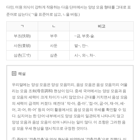
다만, 어원 의식이 강하게 작용하는 다음 단어에서는 양성 모음 형태를 그대로 표
준어로 삼는다.(ㄱ을 표준어로 삼고, ㄴ을 버림.)
ㄱ
ㄴ
비고
부조(扶助)
부주
~금, 부좃-술.
사돈(査頓)
사둔
밭~, 안~.
삼촌(三寸)
삼춘
시~, 외~, 처~.
해설
우리말에는 양성 모음은 양성 모음끼리, 음성 모음은 음성 모음끼리 어울
리는 모음 조화(母音調和) 현상이 있다. 중세 국어에서는 양성 모음과 음
성 모음의 세력이 크게 차이가 나지 않았으나 근대를 거치면서 음성 모음
의 세력이 급격히 커졌다. 예컨대 ‘ 막-아, 좁-아’, ‘접-어, 굽-어, 재-어, 세-
어, 괴-어, 쥐-어’ 등의 어미 활용에서도 음성 모음의 우세를 확인할 수 있
다. 심지어는 한 단어 내부에서도 양성 모음이 일관되게 나타나지 않고
양성 모음과 음성 모음이 섞여 나타나는 일이 많다. 이 조항은 그러한 음
성 모음 우세 현상을 명시적으로 규정한 것이다.
① 종래의 ‘깡총깡총’은 언어 현실을 반영하여 ‘깡충깡충’으로 정했다. 이