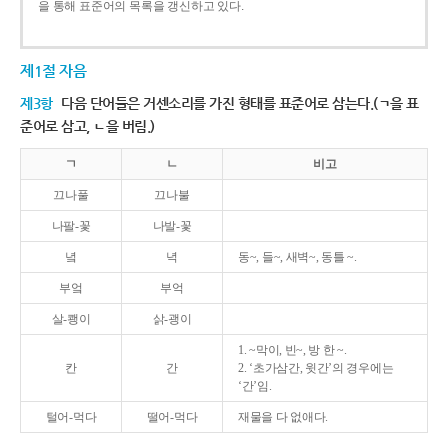
을 통해 표준어의 목록을 갱신하고 있다.
제1절 자음
제3항
다음 단어들은 거센소리를 가진 형태를 표준어로 삼는다.(ㄱ을 표
준어로 삼고, ㄴ을 버림.)
ㄱ
ㄴ
비고
끄나풀
끄나불
나팔-꽃
나발-꽃
녘
녁
동~, 들~, 새벽~, 동틀 ~.
부엌
부억
살-쾡이
삵-괭이
1. ~막이, 빈~, 방 한 ~.
칸
간
2. ‘초가삼간, 윗간’의 경우에는
‘간’임.
털어-먹다
떨어-먹다
재물을 다 없애다.