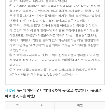
라요’도 ‘나무랬다, 나무래요’를 취하지 않는다.
④ ‘미시/미수, 상치/상추’ 역시 발음의 변화에 따라 ‘미수, 상추’가 현실 발
음으로 더 널리 쓰이고 있으므로 ‘미시, 상치’로 쓰지 않는다. 종(種)이 다
른 두 동물 사이에서 난 새끼를 말하는 ‘튀기’는 원래 ‘트기’였으나 발음이
변하여 ‘튀기’가 되었고 이 말이 널리 쓰이므로 표준어로 삼았다.
⑤ ‘주책(←주착, 主着)’은 한자어 형태를 버리고 변한 형태를 취한 것이
다. 그런데 ‘주착’이 원래 일정하게 자리 잡힌 주장이나 판단력이라는 뜻
이었으므로 ‘주책없다’가 표준어이고 ‘주책이다’는 비표준형이었으나,
‘주책’의 의미로서 ‘일정한 줏대가 없이 되는대로 하는 짓’을 인정함에 따
라 2016년에는 ‘주책없다’와 같은 의미로 쓰이는 ‘주책이다’를 표준형으
로 인정하였다.
⑥ ‘지루하다(←지리하다, 支離--)’ 역시 한자어 어원의 형태를 버리고 변
한 형태를 취한 것이다. 그러나 ‘지리멸렬(支離滅裂)’에서는 ‘지리’가 유지
되고 있다.
⑦ ‘시러베아들(←실업의아들), 허드레(←허드래), 호루라기(←호루루
기)’ 역시 변화된 후의 현실 발음을 반영한 표준어이다.
제12항
‘웃-’ 및 ‘윗-’은 명사 ‘위’에 맞추어 ‘윗-’으로 통일한다.(ㄱ을 표준
어로 삼고, ㄴ을 버림.)
ㄱ
ㄴ
비고