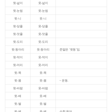
윗-넓이
웃-넓이
윗-눈썹
웃-눈썹
윗-니
웃-니
윗-당줄
웃-당줄
윗-덧줄
웃-덧줄
윗-도리
웃-도리
윗-동아리
웃-동아리
준말은 ‘윗동’임.
윗-막이
웃-막이
윗-머리
웃-머리
윗-목
웃-목
윗-몸
웃-몸
~ 운동.
윗-바람
웃-바람
윗-배
웃-배
윗-벌
웃-벌
윗-변
웃-변
수학 용어.