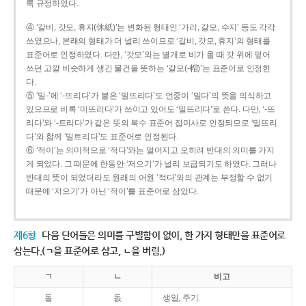
록 규정하였다.
④ ‘갈비, 갓모, 휴지(休紙)’는 변화된 형태인 ‘가리, 갈모, 수지’ 등도 각각
쓰였으나, 본래의 형태가 더 널리 쓰이므로 ‘갈비, 갓모, 휴지’의 형태를
표준어로 인정하였다. 다만, ‘갓모’와는 별개로 비가 올 때 갓 위에 덮어
쓰던 고깔 비슷하게 생긴 물건을 뜻하는 ‘갈모(-帽)’는 표준어로 인정한
다.
⑤ ‘밀-’에 ‘-뜨리다’가 붙은 ‘밀뜨리다’도 언중이 ‘밀다’의 뜻을 의식하고
있으므로 비록 ‘미뜨리다’가 쓰이고 있어도 ‘밀뜨리다’로 쓴다. 다만, ‘-뜨
리다’와 ‘-트리다’가 같은 뜻의 복수 표준어 접미사로 인정되므로 ‘밀뜨리
다’와 함께 ‘밀트리다’도 표준어로 인정된다.
⑥ ‘적이’는 의미적으로 ‘적다’와는 멀어지고 오히려 반대의 의미를 가지
게 되었다. 그 때문에 한동안 ‘저으기’가 널리 보급되기도 하였다. 그러나
반대의 뜻이 되었더라도 원래의 어원 ‘적다’와의 관계는 부정할 수 없기
때문에 ‘저으기’가 아닌 ‘적이’를 표준어로 삼았다.
제6항
다음 단어들은 의미를 구별함이 없이, 한 가지 형태만을 표준어로
삼는다.(ㄱ을 표준어로 삼고, ㄴ을 버림.)
ㄱ
ㄴ
비고
돌
돐
생일, 주기.