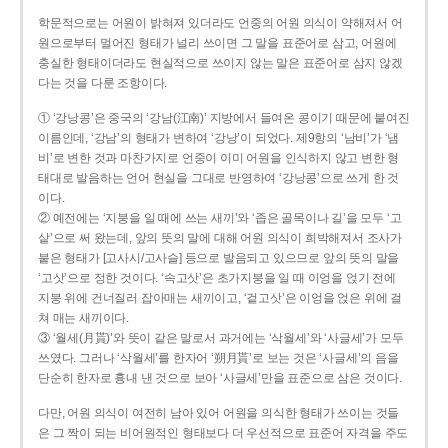
학문적으로는 어원이 밝혀져 있더라도 언중의 어원 의식이 약해져서 어
원으로부터 멀어진 형태가 널리 쓰이면 그 말을 표준어로 삼고, 어원에
충실한 형태이더라도 현실적으로 쓰이지 않는 말은 표준어로 삼지 않겠
다는 것을 다룬 조항이다.
① ‘강낭콩’은 중국의 ‘강남(江南)’ 지방에서 들여온 콩이기 때문에 붙여진
이름인데, ‘강남’의 형태가 변하여 ‘강낭’이 되었다. 제9항의 ‘남비’가 ‘냄
비’로 변한 것과 마찬가지로 언중이 이미 어원을 인식하지 않고 변한 형
태대로 발음하는 언어 현실을 그대로 반영하여 ‘강낭콩’으로 쓰게 한 것
이다.
② 예전에는 ‘지붕을 일 때에 쓰는 새끼’와 ‘좁은 골목이나 길’을 모두 ‘고
샅’으로 써 왔는데, 앞의 뜻의 말에 대해 어원 의식이 희박해져서 조사가
붙은 형태가 [고사시/고사슬] 등으로 발음되고 있으므로 앞의 뜻의 말을
‘고삿’으로 정한 것이다. ‘속고삿’은 초가지붕을 일 때 이엉을 얹기 전에
지붕 위에 건너질러 잡아매는 새끼이고, ‘겉고삿’은 이엉을 얹은 위에 걸
쳐 매는 새끼이다.
③ ‘월세(月貰)’와 뜻이 같은 말로서 과거에는 ‘삭월세’와 ‘사글세’가 모두
쓰였다. 그러나 ‘삭월세’를 한자어 ‘朔月貰’로 보는 것은 ‘사글세’의 음을
단순히 한자로 흉내 낸 것으로 보아 ‘사글세’만을 표준으로 삼은 것이다.
다만, 어원 의식이 여전히 남아 있어 어원을 의식한 형태가 쓰이는 것들
은 그 짝이 되는 비어원적인 형태보다 더 우선적으로 표준어 자격을 주도