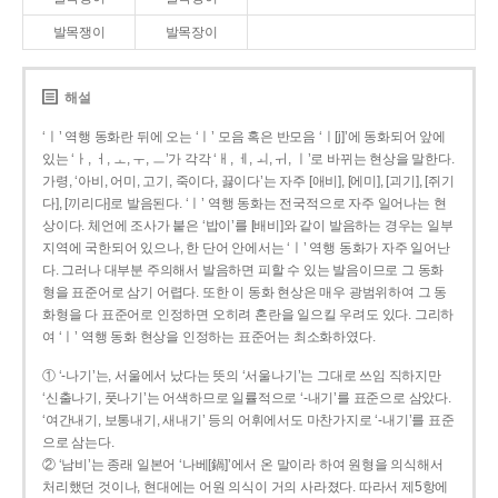
발목쟁이
발목장이
해설
‘ㅣ’ 역행 동화란 뒤에 오는 ‘ㅣ’ 모음 혹은 반모음 ‘ㅣ[j]’에 동화되어 앞에
있는 ‘ㅏ, ㅓ, ㅗ, ㅜ, ㅡ’가 각각 ‘ㅐ, ㅔ, ㅚ, ㅟ, ㅣ’로 바뀌는 현상을 말한다.
가령, ‘아비, 어미, 고기, 죽이다, 끓이다’는 자주 [애비], [에미], [괴기], [쥐기
다], [끼리다]로 발음된다. ‘ㅣ’ 역행 동화는 전국적으로 자주 일어나는 현
상이다. 체언에 조사가 붙은 ‘밥이’를 [배비]와 같이 발음하는 경우는 일부
지역에 국한되어 있으나, 한 단어 안에서는 ‘ㅣ’ 역행 동화가 자주 일어난
다. 그러나 대부분 주의해서 발음하면 피할 수 있는 발음이므로 그 동화
형을 표준어로 삼기 어렵다. 또한 이 동화 현상은 매우 광범위하여 그 동
화형을 다 표준어로 인정하면 오히려 혼란을 일으킬 우려도 있다. 그리하
여 ‘ㅣ’ 역행 동화 현상을 인정하는 표준어는 최소화하였다.
① ‘-나기’는, 서울에서 났다는 뜻의 ‘서울나기’는 그대로 쓰임 직하지만
‘신출나기, 풋나기’는 어색하므로 일률적으로 ‘-내기’를 표준으로 삼았다.
‘여간내기, 보통내기, 새내기’ 등의 어휘에서도 마찬가지로 ‘-내기’를 표준
으로 삼는다.
② ‘남비’는 종래 일본어 ‘나베[鍋]’에서 온 말이라 하여 원형을 의식해서
처리했던 것이나, 현대에는 어원 의식이 거의 사라졌다. 따라서 제5항에