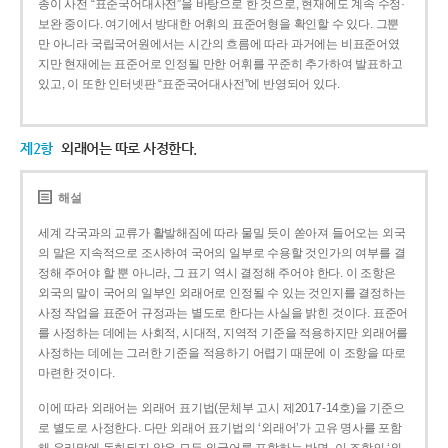
종이 사전 “표준국어대사전”을 바탕으로 한 것으로, 현재에도 계속 수정·
보완 중이다. 여기에서 방대한 어휘의 표준어형을 확인할 수 있다. 그뿐
만 아니라 국립국어원에서는 시간의 흐름에 따라 과거에는 비표준어였
지만 현재에는 표준어로 인정될 만한 어휘를 꾸준히 추가하여 발표하고
있고, 이 또한 인터넷판 “표준국어대사전”에 반영되어 있다.
제2항
외래어는 따로 사정한다.
해설
세계 각국과의 교류가 활발해짐에 따라 물밀 듯이 쏟아져 들어오는 외국
의 말은 지속적으로 조사하여 국어의 일부로 수용할 것인가의 여부를 결
정해 주어야 할 뿐 아니라, 그 표기 역시 결정해 주어야 한다. 이 조항은
외국의 말이 국어의 일부인 외래어로 인정될 수 있는 것인지를 결정하는
사정 작업을 표준어 규정과는 별도로 한다는 사실을 밝힌 것이다. 표준어
를 사정하는 데에는 사회적, 시대적, 지역적 기준을 적용하지만 외래어를
사정하는 데에는 그러한 기준을 적용하기 어렵기 때문에 이 조항을 따로
마련한 것이다.
이에 따라 외래어는 외래어 표기법(문체부 고시 제2017-14호)을 기준으
로 별도로 사정한다. 다만 외래어 표기법의 ‘외래어’가 고유 명사를 포함