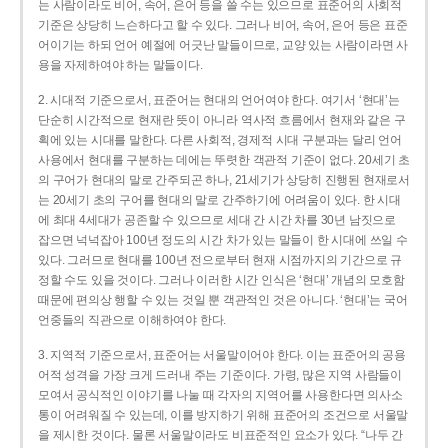
는 사람이라도 비어, 속어, 은어 등을 쓸 수는 있으므로 표준어의 사회적
기준은 상당히 느슨하다고 할 수 있다. 그러나 비어, 속어, 은어 등은 표준
어이기는 하되 언어 예절에 어긋난 말들이므로, 교양 있는 사람이라면 사
용을 자제하여야 하는 말들이다.
2. 시대적 기준으로서, 표준어는 현대의 언어여야 한다. 여기서 ‘현대’는
단순히 시간적으로 현재란 뜻이 아니라 역사적 흐름에서 현재와 같은 구
획에 있는 시대를 말한다. 다른 사회적, 경제적 시대 구분과는 달리 언어
사용에서 현대를 구분하는 데에는 뚜렷한 객관적 기준이 없다. 20세기 초
의 구어가 현대의 말로 간주되곤 하나, 21세기가 상당히 진행된 현재로서
는 20세기 초의 구어를 현대의 말로 간주하기에 어려움이 있다. 한 시대
에 최대 4세대가 공존할 수 있으므로 세대 간 시간 차를 30년 남짓으로
잡으면 넉넉잡아 100년 정도의 시간 차가 있는 말들이 한 시대에 쓰일 수
있다. 그러므로 현대를 100년 전으로부터 현재 시점까지의 기간으로 규
정할 수도 있을 것이다. 그러나 이러한 시간 인식은 ‘현대’ 개념의 모호함
때문에 편의상 행할 수 있는 것일 뿐 객관적인 것은 아니다. ‘현대’는 국어
언중들의 직관으로 이해하여야 한다.
3. 지역적 기준으로서, 표준어는 서울말이어야 한다. 이는 표준어의 공용
어적 성격을 가장 크게 드러내 주는 기준이다. 가령, 많은 지역 사람들이
모여서 공식적인 이야기를 나눌 때 각자의 지역어를 사용한다면 의사소
통이 어려워질 수 있는데, 이를 방지하기 위해 표준어의 조건으로 서울말
을 제시한 것이다. 물론 서울말이라도 비표준적인 요소가 있다. “나두 간