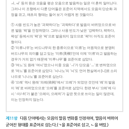
ㅘ, ㅝ’ 등의 원순 모음을 평순 모음으로 발음하는 일은 더 흔히 일어난다.
그러나 이 조항에서 다룬 단어들은 표준어 지역에서도 모음의 단순화 과
정을 겪고, 애초의 형태는 들어 보기 어렵게 된 것들이다.
① 사용 빈도가 높은 ‘괴퍅하다’는 ‘괴팍하다’로 발음이 바뀌었으므로 바
뀐 발음 ‘팍’을 인정하였다. 그러나 사용 빈도가 낮은 ‘강퍅하다, 퍅하다,
퍅성’ 등에서의 ‘퍅’은 ‘팍’으로 발음되지 않으므로 ‘퍅’이 아직도 표준어
형이다.
② ‘미류나무’는 버드나무의 한 종류이므로 ‘미류’는 어원적으로 분명히
버드나무의 의미를 담고 있는 ‘미류(美柳)’인데 이제 ‘미류’라고 발음하는
경우가 거의 없기 때문에 ‘미루나무’를 표준어로 삼았다.
③ ‘여느’도 원래 ‘여늬’였으나 이중 모음 ‘ㅢ’가 단모음 ‘ㅡ’로 변하였으므
로 ‘여느’를 표준어로 삼았다. ‘늬나노’의 ‘늬’도 언어 현실에서 [니]로 소리
나므로 ‘니나노’를 표준어로 삼는다.
④ ‘으례’ 역시 원래 ‘의례(依例)’에서 ‘으례’가 되었던 것인데 ‘례’의 발음
이 ‘레’로 바뀌었으므로 ‘으레’를 표준어로 삼았다. 한편 부사 ‘으레’에 다
시 ‘-이/-히’가 붙은 ‘으레이, 으레히’가 같은 뜻으로 쓰이는 일이 많은데,
이는 인정하지 않는다.
제11항
다음 단어에서는 모음의 발음 변화를 인정하여, 발음이 바뀌어
굳어진 형태를 표준어로 삼는다.(ㄱ을 표준어로 삼고, ㄴ을 버림.)