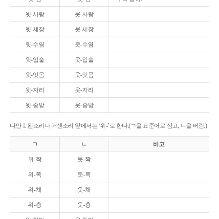
윗-사랑
웃-사랑
윗-세장
웃-세장
윗-수염
웃-수염
윗-입술
웃-입술
윗-잇몸
웃-잇몸
윗-자리
웃-자리
윗-중방
웃-중방
다만 1. 된소리나 거센소리 앞에서는 ‘위-’로 한다.(ㄱ을 표준어로 삼고, ㄴ을 버림.)
ㄱ
ㄴ
비고
위-짝
웃-짝
위-쪽
웃-쪽
위-채
웃-채
위-층
웃-층