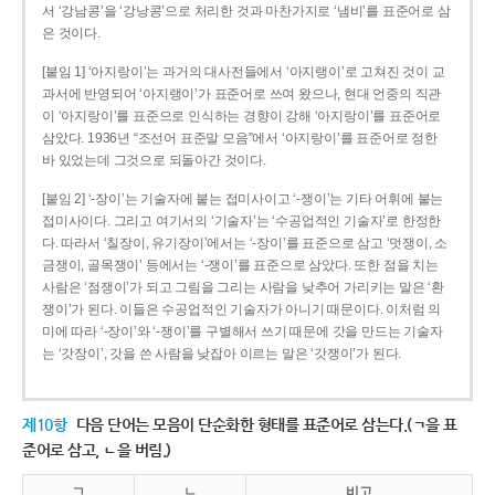
서 ‘강남콩’을 ‘강낭콩’으로 처리한 것과 마찬가지로 ‘냄비’를 표준어로 삼
은 것이다.
[붙임 1] ‘아지랑이’는 과거의 대사전들에서 ‘아지랭이’로 고쳐진 것이 교
과서에 반영되어 ‘아지랭이’가 표준어로 쓰여 왔으나, 현대 언중의 직관
이 ‘아지랑이’를 표준으로 인식하는 경향이 강해 ‘아지랑이’를 표준어로
삼았다. 1936년 “조선어 표준말 모음”에서 ‘아지랑이’를 표준어로 정한
바 있었는데 그것으로 되돌아간 것이다.
[붙임 2] ‘-장이’는 기술자에 붙는 접미사이고 ‘-쟁이’는 기타 어휘에 붙는
접미사이다. 그리고 여기서의 ‘기술자’는 ‘수공업적인 기술자’로 한정한
다. 따라서 ‘칠장이, 유기장이’에서는 ‘-장이’를 표준으로 삼고 ‘멋쟁이, 소
금쟁이, 골목쟁이’ 등에서는 ‘-쟁이’를 표준으로 삼았다. 또한 점을 치는
사람은 ‘점쟁이’가 되고 그림을 그리는 사람을 낮추어 가리키는 말은 ‘환
쟁이’가 된다. 이들은 수공업적인 기술자가 아니기 때문이다. 이처럼 의
미에 따라 ‘-장이’와 ‘-쟁이’를 구별해서 쓰기 때문에 갓을 만드는 기술자
는 ‘갓장이’, 갓을 쓴 사람을 낮잡아 이르는 말은 ‘갓쟁이’가 된다.
제10항
다음 단어는 모음이 단순화한 형태를 표준어로 삼는다.(ㄱ을 표
준어로 삼고, ㄴ을 버림.)
ㄱ
ㄴ
비고