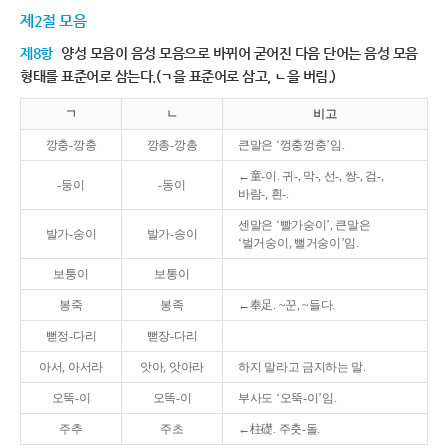
제2절 모음
제8항
양성 모음이 음성 모음으로 바뀌어 굳어진 다음 단어는 음성 모음
형태를 표준어로 삼는다.(ㄱ을 표준어로 삼고, ㄴ을 버림.)
ㄱ
ㄴ
비고
깡충-깡충
깡총-깡총
큰말은 ‘껑충껑충’임.
←童-이. 귀-, 막-, 선-, 쌍-, 검-,
-둥이
-동이
바람-, 흰-.
센말은 ‘빨가숭이’, 큰말은
발가-숭이
발가-송이
‘벌거숭이, 뻘거숭이’임.
보퉁이
보통이
봉죽
봉족
←奉足. ~꾼, ~들다.
뻗정-다리
뻗장-다리
아서, 아서라
앗아, 앗아라
하지 말라고 금지하는 말.
오뚝-이
오똑-이
부사도 ‘오뚝-이’임.
주추
주초
←柱礎. 주춧-돌.