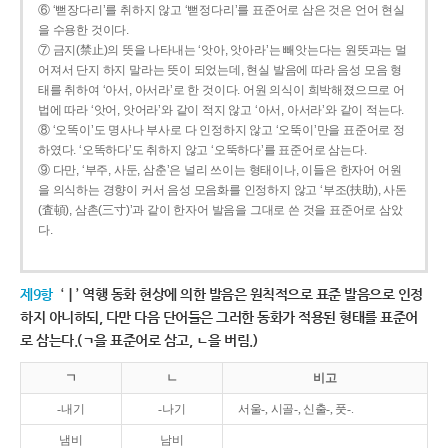
⑥ ‘뻗장다리’를 취하지 않고 ‘뻗정다리’를 표준어로 삼은 것은 언어 현실
을 수용한 것이다.
⑦ 금지(禁止)의 뜻을 나타내는 ‘앗아, 앗아라’는 빼앗는다는 원뜻과는 멀
어져서 단지 하지 말라는 뜻이 되었는데, 현실 발음에 따라 음성 모음 형
태를 취하여 ‘아서, 아서라’로 한 것이다. 어원 의식이 희박해졌으므로 어
법에 따라 ‘앗어, 앗어라’와 같이 적지 않고 ‘아서, 아서라’와 같이 적는다.
⑧ ‘오똑이’도 명사나 부사로 다 인정하지 않고 ‘오뚝이’만을 표준어로 정
하였다. ‘오똑하다’도 취하지 않고 ‘오뚝하다’를 표준어로 삼는다.
⑨ 다만, ‘부주, 사둔, 삼춘’은 널리 쓰이는 형태이나, 이들은 한자어 어원
을 의식하는 경향이 커서 음성 모음화를 인정하지 않고 ‘부조(扶助), 사돈
(査頓), 삼촌(三寸)’과 같이 한자어 발음을 그대로 쓴 것을 표준어로 삼았
다.
제9항
‘ㅣ’ 역행 동화 현상에 의한 발음은 원칙적으로 표준 발음으로 인정
하지 아니하되, 다만 다음 단어들은 그러한 동화가 적용된 형태를 표준어
로 삼는다.(ㄱ을 표준어로 삼고, ㄴ을 버림.)
ㄱ
ㄴ
비고
-내기
-나기
서울-, 시골-, 신출-, 풋-.
냄비
남비