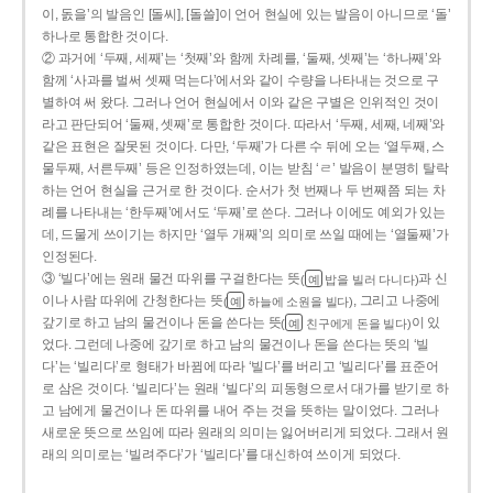
이, 돐을’의 발음인 [돌씨], [돌쓸]이 언어 현실에 있는 발음이 아니므로 ‘돌’
하나로 통합한 것이다.
② 과거에 ‘두째, 세째’는 ‘첫째’와 함께 차례를, ‘둘째, 셋째’는 ‘하나째’와
함께 ‘사과를 벌써 셋째 먹는다’에서와 같이 수량을 나타내는 것으로 구
별하여 써 왔다. 그러나 언어 현실에서 이와 같은 구별은 인위적인 것이
라고 판단되어 ‘둘째, 셋째’로 통합한 것이다. 따라서 ‘두째, 세째, 네째’와
같은 표현은 잘못된 것이다. 다만, ‘두째’가 다른 수 뒤에 오는 ‘열두째, 스
물두째, 서른두째’ 등은 인정하였는데, 이는 받침 ‘ㄹ’ 발음이 분명히 탈락
하는 언어 현실을 근거로 한 것이다. 순서가 첫 번째나 두 번째쯤 되는 차
례를 나타내는 ‘한두째’에서도 ‘두째’로 쓴다. 그러나 이에도 예외가 있는
데, 드물게 쓰이기는 하지만 ‘열두 개째’의 의미로 쓰일 때에는 ‘열둘째’가
인정된다.
③ ‘빌다’에는 원래 물건 따위를 구걸한다는 뜻
과 신
(
밥을 빌러 다니다)
예
이나 사람 따위에 간청한다는 뜻
, 그리고 나중에
(
하늘에 소원을 빌다)
예
갚기로 하고 남의 물건이나 돈을 쓴다는 뜻
이 있
(
친구에게 돈을 빌다)
예
었다. 그런데 나중에 갚기로 하고 남의 물건이나 돈을 쓴다는 뜻의 ‘빌
다’는 ‘빌리다’로 형태가 바뀜에 따라 ‘빌다’를 버리고 ‘빌리다’를 표준어
로 삼은 것이다. ‘빌리다’는 원래 ‘빌다’의 피동형으로서 대가를 받기로 하
고 남에게 물건이나 돈 따위를 내어 주는 것을 뜻하는 말이었다. 그러나
새로운 뜻으로 쓰임에 따라 원래의 의미는 잃어버리게 되었다. 그래서 원
래의 의미로는 ‘빌려주다’가 ‘빌리다’를 대신하여 쓰이게 되었다.