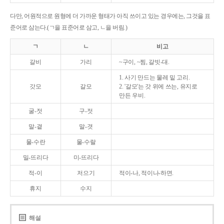
다만, 어원적으로 원형에 더 가까운 형태가 아직 쓰이고 있는 경우에는, 그것을 표
준어로 삼는다.(ㄱ을 표준어로 삼고, ㄴ을 버림.)
ㄱ
ㄴ
비고
갈비
가리
~구이, ~찜, 갈빗-대.
1. 사기 만드는 물레 밑 고리.
갓모
갈모
2. '갈모'는 갓 위에 쓰는, 유지로
만든 우비.
굴-젓
구-젓
말-곁
말-겻
물-수란
물-수랄
밀-뜨리다
미-뜨리다
적-이
저으기
적이-나, 적이나-하면.
휴지
수지
해설