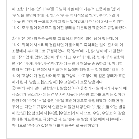
이 조항에서는 ‘암’과 ‘수’를 구별하여 쓸 때의 기본적 표준어는 ‘암’과
‘수’임을 분명히 밝혔다. ‘암’과 ‘수’는 역사적으로 ‘암ㅎ, 수ㅎ’과 같이
‘ㅎ’을 맨 마지막 음으로 가지고 있는 말이었으나 현대에 와서는 이러한
‘ㅎ’이 모두 떨어졌으므로 떨어진 형태를 기본적인 표준어로 규정하였다.
① ‘ㅎ’은 현대의 단어들에도 그 발음의 흔적이 많이 남아 있는데, 이
‘ㅎ’이 뒤의 예사소리와 결합하면 거센소리로 축약되는 일이 흔하여 이
조항에서 부가적으로 규정하였다. 즉 ‘암ㅎ’에 ‘개, 닭, 병아리’가 결합하
면 각각 ‘암캐, 암탉, 암평아리’가 되고 ‘수ㅎ’에 ‘개, 닭, 병아리’가 결합하
면 각각 ‘수캐, 수탉, 수평아리’가 되는 언어 현실을 존중하였다. 이러한
축약은 ‘다만 1’ 규정에서 언급한 예들에만 해당되는 것이므로 ‘암ㅎ, 수
ㅎ’에 ‘고양이’가 결합하더라도 ‘암고양이, 수고양이’와 같은 형태가 표준
어가 된다. 발음도 [암고양이], [수고양이]가 표준 발음이다.
② ‘수’와 뒤의 말이 결합할 때, 발음상 [ㄴ(ㄴ)] 첨가가 일어나거나 뒤의 예
사소리가 된소리가 되는 경우 사이시옷과 유사한 효과를 보이는 것이라
판단하여 ‘수’에 ‘ㅅ’을 붙인 ‘숫’을 표준어형으로 규정하였다. 이러한 경
우에는 ‘다만 2’ 규정에서 언급한 예들만 해당한다. ‘숫양, 숫염소’는 발음
이 [순냥], [순념소]이지 [수양], [수염소]가 아니므로 ‘수양, 수염소’와 같은
형태를 비표준어로 규정하였다. 또 ‘숫쥐’는 발음이 [숟쮜]이지 [수쥐]가
아니므로 ‘수쥐’와 같은 형태를 비표준어로 규정하였다.