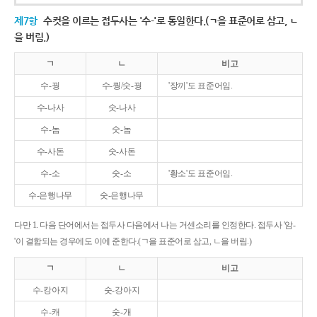
제7항
수컷을 이르는 접두사는 '수-'로 통일한다.(ㄱ을 표준어로 삼고, ㄴ
을 버림.)
ㄱ
ㄴ
비고
수-꿩
수-퀑/숫-꿩
'장끼'도 표준어임.
수-나사
숫-나사
수-놈
숫-놈
수-사돈
숫-사돈
수-소
숫-소
'황소'도 표준어임.
수-은행나무
숫-은행나무
다만 1. 다음 단어에서는 접두사 다음에서 나는 거센소리를 인정한다. 접두사 '암-
'이 결합되는 경우에도 이에 준한다.(ㄱ을 표준어로 삼고, ㄴ을 버림.)
ㄱ
ㄴ
비고
수-캉아지
숫-강아지
수-캐
숫-개