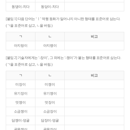
동댕이-치다
동당이-치다
[붙임 1] 다음 단어는 ‘ㅣ’ 역행 동화가 일어나지 아니한 형태를 표준어로 삼는다.
(ㄱ을 표준어로 삼고, ㄴ을 버림.)
ㄱ
ㄴ
비고
아지랑이
아지랭이
[붙임 2] 기술자에게는 ‘-장이’, 그 외에는 ‘-쟁이’가 붙는 형태를 표준어로 삼는다.
(ㄱ을 표준어로 삼고, ㄴ을 버림.)
ㄱ
ㄴ
비고
미장이
미쟁이
유기장이
유기쟁이
멋쟁이
멋장이
소금쟁이
소금장이
담쟁이-덩굴
담장이-덩굴
골목쟁이
골목장이