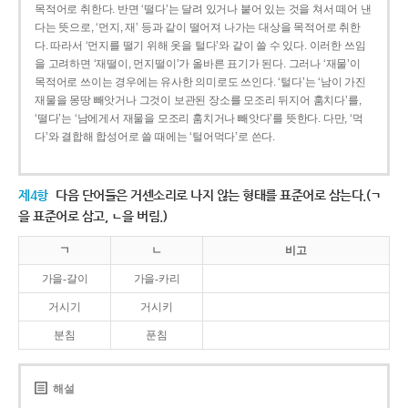
목적어로 취한다. 반면 ‘떨다’는 달려 있거나 붙어 있는 것을 쳐서 떼어 낸
다는 뜻으로, ‘먼지, 재’ 등과 같이 떨어져 나가는 대상을 목적어로 취한
다. 따라서 ‘먼지를 떨기 위해 옷을 털다’와 같이 쓸 수 있다. 이러한 쓰임
을 고려하면 ‘재떨이, 먼지떨이’가 올바른 표기가 된다. 그러나 ‘재물’이
목적어로 쓰이는 경우에는 유사한 의미로도 쓰인다. ‘털다’는 ‘남이 가진
재물을 몽땅 빼앗거나 그것이 보관된 장소를 모조리 뒤지어 훔치다’를,
‘떨다’는 ‘남에게서 재물을 모조리 훔치거나 빼앗다’를 뜻한다. 다만, ‘먹
다’와 결합해 합성어로 쓸 때에는 ‘털어먹다’로 쓴다.
제4항
다음 단어들은 거센소리로 나지 않는 형태를 표준어로 삼는다.(ㄱ
을 표준어로 삼고, ㄴ을 버림.)
ㄱ
ㄴ
비고
가을-갈이
가을-카리
거시기
거시키
분침
푼침
해설