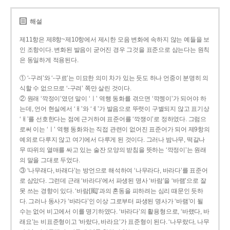
해설
제11항은 제8항~제10항에서 제시한 모음 변화에 속하지 않는 예들을 보
인 조항이다. 변화된 발음이 굳어진 경우 그것을 표준으로 삼는다는 원칙
은 동일하게 적용된다.
① ‘-구려’와 ‘-구료’는 미묘한 의미 차가 있는 듯도 하나 언중이 분명히 의
식할 수 없으므로 ‘-구려’ 쪽만 살린 것이다.
② 원래 ‘깍정이’였던 말이 ‘ㅣ’ 역행 동화를 겪으면 ‘깍젱이’가 되어야 하
는데, 언어 현실에서 ‘ㅐ’와 ‘ㅔ’가 발음으로 뚜렷이 구별되지 않고 표기상
‘ㅐ’를 선호한다는 점에 근거하여 표준어를 ‘깍쟁이’로 정하였다. 그럼으
로써 이는 ‘ㅣ’ 역행 동화와는 직접 관련이 없어진 표준어가 되어 제9항의
예외로 다루지 않고 여기에서 다루게 된 것이다. 그러나 밤나무, 떡갈나
무 따위의 열매를 싸고 있는 술잔 모양의 받침을 뜻하는 ‘깍정이’는 원래
의 말을 그대로 두었다.
③ ‘나무래다, 바래다’는 방언으로 해석하여 ‘나무라다, 바라다’를 표준어
로 삼았다. 그런데 근래 ‘바라다’에서 파생된 명사 ‘바람’을 ‘바램’으로 잘
못 쓰는 경향이 있다. ‘바람[風]’과의 혼동을 피하려는 심리 때문인 듯하
다. 그러나 동사가 ‘바라다’인 이상 그로부터 파생된 명사가 ‘바램’이 될
수는 없어 비고에서 이를 명기하였다. ‘바라다’의 활용형으로, ‘바랬다, 바
래요’는 비표준형이고 ‘바랐다, 바라요’가 표준형이 된다. ‘나무랐다, 나무