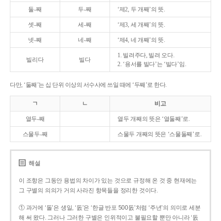
둘-째
두-째
‘제2, 두 개째’의 뜻.
셋-째
세-째
‘제3, 세 개째’의 뜻.
넷-째
네-째
‘제4, 네 개째’의 뜻.
1. 빌려주다, 빌려 오다.
빌리다
빌다
2. ‘용서를 빌다’는 ‘빌다’임.
다만, ‘둘째’는 십 단위 이상의 서수사에 쓰일 때에 ‘두째’로 한다.
ㄱ
ㄴ
비고
열두-째
열두 개째의 뜻은 ‘열둘째’로.
스물두-째
스물두 개째의 뜻은 ‘스물둘째’로.
해설
이 조항은 그동안 용법의 차이가 있는 것으로 규정해 온 것 중 현재에는
그 구별의 의의가 거의 사라진 항목들을 정리한 것이다.
① 과거에 ‘돌’은 생일, ‘돐’은 ‘한글 반포 500돐’처럼 ‘주년’의 의미로 세분
해 써 왔다. 그러나 그러한 구별은 인위적이고 불필요할 뿐만 아니라 ‘돐