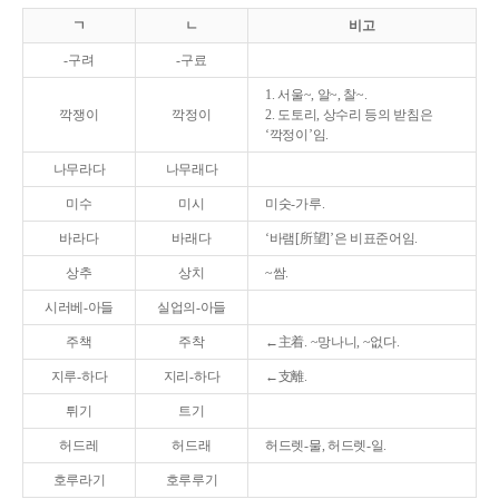
ㄱ
ㄴ
비고
-구려
-구료
1. 서울~, 알~, 찰~.
깍쟁이
깍정이
2. 도토리, 상수리 등의 받침은
‘깍정이’임.
나무라다
나무래다
미수
미시
미숫-가루.
바라다
바래다
‘바램[所望]’은 비표준어임.
상추
상치
~쌈.
시러베-아들
실업의-아들
주책
주착
←主着. ~망나니, ~없다.
지루-하다
지리-하다
←支離.
튀기
트기
허드레
허드래
허드렛-물, 허드렛-일.
호루라기
호루루기