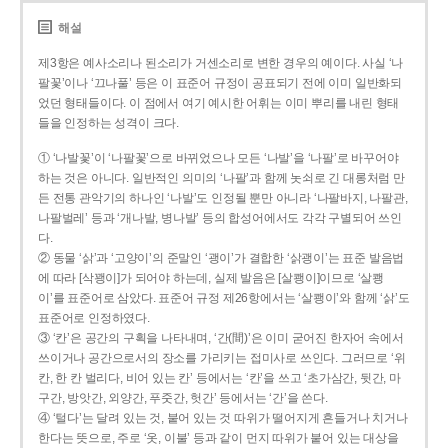
해설
제3항은 예사소리나 된소리가 거센소리로 변한 경우의 예이다. 사실 ‘나
팔꽃’이나 ‘끄나풀’ 등은 이 표준어 규정이 공표되기 전에 이미 일반화되
었던 형태들이다. 이 점에서 여기 예시한 어휘는 이미 뿌리를 내린 형태
들을 인정하는 성격이 크다.
① ‘나발꽃’이 ‘나팔꽃’으로 바뀌었으나 모든 ‘나발’을 ‘나팔’로 바꾸어야
하는 것은 아니다. 일반적인 의미의 ‘나팔’과 함께 놋쇠로 긴 대롱처럼 만
든 전통 관악기의 하나인 ‘나발’도 인정될 뿐만 아니라 ‘나팔바지, 나팔관,
나팔벌레’ 등과 ‘개나발, 병나발’ 등의 합성어에서도 각각 구별되어 쓰인
다.
② 동물 ‘삵’과 ‘고양이’의 준말인 ‘괭이’가 결합한 ‘삵괭이’는 표준 발음법
에 따라 [삭꽹이]가 되어야 하는데, 실제 발음은 [살쾡이]이므로 ‘살쾡
이’를 표준어로 삼았다. 표준어 규정 제26항에서는 ‘살쾡이’와 함께 ‘삵’도
표준어로 인정하였다.
③ ‘칸’은 공간의 구획을 나타내며, ‘간(間)’은 이미 굳어진 한자어 속에서
쓰이거나 공간으로서의 장소를 가리키는 접미사로 쓰인다. 그러므로 ‘위
칸, 한 칸 벌리다, 비어 있는 칸’ 등에서는 ‘칸’을 쓰고 ‘초가삼간, 뒷간, 마
구간, 방앗간, 외양간, 푸줏간, 헛간’ 등에서는 ‘간’을 쓴다.
④ ‘털다’는 달려 있는 것, 붙어 있는 것 따위가 떨어지게 흔들거나 치거나
한다는 뜻으로, 주로 ‘옷, 이불’ 등과 같이 먼지 따위가 붙어 있는 대상을