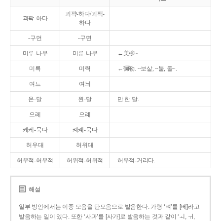
괴퍅-하다/괴팩-
괴팍-하다
하다
-구먼
-구면
미루-나무
미류-나무
←美柳~.
미륵
미력
←彌勒. ~보살, ~불, 돌~.
여느
여늬
온-달
왼-달
만 한 달.
으레
으례
케케-묵다
켸켸-묵다
허우대
허위대
허우적-허우적
허위적-허위적
허우적-거리다.
해설
일부 방언에서는 이중 모음을 단모음으로 발음한다. 가령 ‘벼’를 [베]라고
발음하는 일이 있다. 또한 ‘사과’를 [사가]로 발음하는 것과 같이 ‘ㅚ, ㅟ,