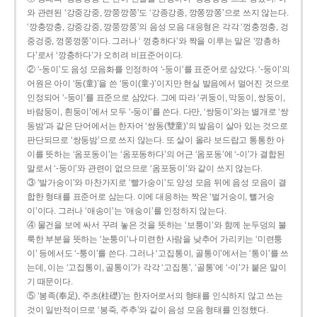
와 관련된 ‘강중강중, 깡쭝깡쭝’도 ‘강종강종, 깡쫑깡쫑’으로 쓰지 않는다.
‘깡충깡충, 강중강중, 깡쭝깡쭝’의 음성 모음 대응형은 각각 ‘껑충껑충, 겅
중겅중, 껑쭝껑쭝’이다. 그러나 ‘ 껑충하다’와 짝을 이루는 말은 ‘깡총하
다’로서 ‘깡충하다’가 오히려 비표준어이다.
② ‘-동이’도 음성 모음화를 인정하여 ‘-둥이’를 표준어로 삼았다. ‘-둥이’의
어원은 아이 ‘동(童)’을 쓴 ‘동이(童-)’이지만 현실 발음에서 멀어진 것으로
인정되어 ‘-둥이’를 표준으로 삼았다. 그에 따라 ‘귀둥이, 막둥이, 쌍둥이,
바람둥이, 흰둥이’에서 모두 ‘-둥이’를 쓴다. 다만, ‘쌍둥이’와는 별개로 ‘쌍
동밤’과 같은 단어에서는 한자어 ‘쌍동(雙童)’의 발음이 살아 있는 것으로
판단되므로 ‘쌍둥밤’으로 쓰지 않는다. 또 살이 올라 보드랍고 통통한 아
이를 뜻하는 ‘옴포동이’는 ‘옴포동하다’의 어근 ‘옴포동’에 ‘-이’가 결합된
말로서 ‘-둥이’와 관련이 없으므로 ‘옴포둥이’와 같이 쓰지 않는다.
③ ‘발가숭이’와 마찬가지로 ‘빨가숭이’도 양성 모음 뒤에 음성 모음이 결
합한 형태를 표준어로 삼는다. 이에 대응하는 짝은 ‘벌거숭이, 뻘거숭
이’이다. 그러나 ‘애송이’는 ‘애숭이’를 인정하지 않는다.
④ 물건을 보에 싸서 꾸려 놓은 것을 뜻하는 ‘보퉁이’와 함께 눈두덩의 불
룩한 부분을 뜻하는 ‘눈퉁이’나 미련한 사람을 낮추어 가리키는 ‘미련퉁
이’ 등에서도 ‘-퉁이’를 쓴다. 그러나 ‘고집통이, 골통이’에서는 ‘통이’를 쓰
는데, 이는 ‘고집통이, 골통이’가 각각 ‘고집통’, ‘골통’에 ‘-이’가 붙은 말이
기 때문이다.
⑤ ‘봉족(奉足), 주초(柱礎)’는 한자어로서의 형태를 인식하지 않고 쓰는
것이 일반적이므로 ‘봉죽, 주추’와 같이 음성 모음 형태를 인정했다.