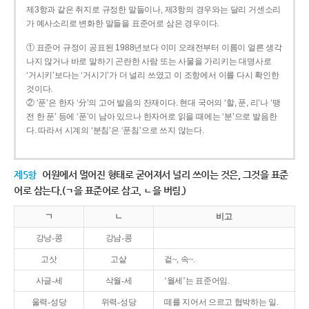
제3항과 같은 취지로 규정한 말들이나, 제3항의 경우와는 달리 거센소리
가 예사소리로 변화한 말들을 표준어로 삼은 경우이다.
① 표준어 규정이 공표된 1988년보다 이미 오래전부터 이름이 얼른 생각
나지 않거나 바로 말하기 곤란한 사람 또는 사물을 가리키는 대명사로
‘거시키’보다는 ‘거시기’가 더 널리 쓰였고 이 조항에서 이를 다시 확인한
것이다.
② ‘푼’은 한자 ‘分’의 고어 발음의 잔재이다. 현대 국어의 ‘할, 푼, 리’나 ‘땡
전 한 푼’ 등에 ‘푼’이 남아 있으나 한자어로 읽을 때에는 ‘분’으로 발음한
다. 따라서 시계의 ‘분침’은 ‘푼침’으로 쓰지 않는다.
제5항
어원에서 멀어진 형태로 굳어져서 널리 쓰이는 것은, 그것을 표준
어로 삼는다.(ㄱ을 표준어로 삼고, ㄴ을 버림.)
ㄱ
ㄴ
비고
강낭-콩
강남-콩
고삿
고샅
겉~, 속~.
사글-세
삭월-세
‘월세’는 표준어임.
울력-성당
위력-성당
떼를 지어서 으르고 협박하는 일.