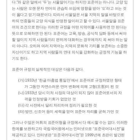
다.”와 같은 말에서 ‘두’는 서울말이기는 하지만 표준어는 아니다. 교양 있
는 사람은 오랜 문자 언어의 관습적 쓰임에 영향을 받아 ‘도’라고 쓰는 것
이 옳다고 믿기 때문이다. 따라서 서울말은 서울 지역의 말을 바탕으로
하되 언중들의 교양 의식을 반영한 말이라고 할 수 있다. 서울말을 표준
어의 조건으로 한다는 이러한 규정을 어떤 지역어를 사용하면 안 된다는
뜻으로 오해하면 안 된다. 표준어는 교육, 방송, 공식적 담화 등에서 써야
할 말이지 지역 사람들끼리 편하게 대화하는 경우에까지 꼭 써야 하는 말
이 아니다. 오히려 여러 지역어는 지역의 문화적 가치를 보존하는 소중한
자산이기도 하고 지역 사람들의 연대 의식을 강화하는 긍정적 기능을 하
기도 한다.
표준어 규정의 실제적인 대상은 다음과 같다.
(가) 1933년 ‘한글 마춤법 통일안’에서 표준어로 규정하였던 형태
가 그동안 자연스러운 언어 변화에 의해 고형(古形)이 된 것
(나) 1933년 당시 미처 사정의 대상이 되지 않아 표준어로서의 자
격을 인정받을 기회가 없었던 것
(다) 각 사전에서 달리 처리하여 정리가 필요한 것
(라) 방언, 신조어 등이 세력을 얻어 표준어 자리를 굳혀 가던 것
그러나 수많은 어휘의 표준어형을 규정에서 다 예시할 수는 없다. 이러한
한계를 보완하고자 국립국어원에서는 인터넷으로 “표준국어대사전”을
제공하고 있다. 인터넷판 “표준국어대사전”은 1999년에 초판이 발간된