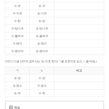
수-컷
숫-것
수-키와
숫-기와
수-탉
숫-닭
수-탕나귀
숫-당나귀
수-톨쩌귀
숫-돌쩌귀
수-퇘지
숫-돼지
수-평아리
숫-병아리
다만 2. 다음 단어의 접두사는 '숫-'으로 한다.(ㄱ을 표준어로 삼고, ㄴ을 버림.)
ㄱ
ㄴ
비고
숫-양
수-양
숫-염소
수-염소
숫-쥐
수-쥐
해설