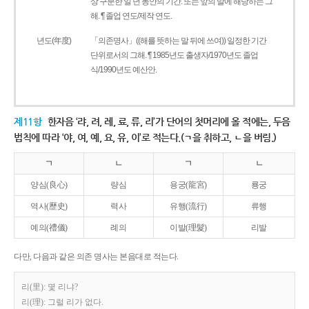
상 구분한 일 년 동안의 기간. 또는 앞의 말에 해당하는 그
해. ¶ 졸업 연도/제작 연도.
년도(年度)
「의존명사」((해를 뜻하는 말 뒤에 쓰여)) 일정한 기간
단위로서의 그해. ¶ 1985년도 출생자/1970년도 졸업
식/1990년도 예산안.
제11항
한자음 ‘랴, 려, 례, 료, 류, 리’가 단어의 첫머리에 올 적에는, 두음
법칙에 따라 ‘야, 여, 예, 요, 유, 이’로 적는다.(ㄱ을 취하고, ㄴ을 버림.)
ㄱ
ㄴ
ㄱ
ㄴ
양심(良心)
량심
용궁(龍宮)
룡궁
역사(歷史)
력사
유행(流行)
류행
예의(禮儀)
례의
이발(理髮)
리발
다만, 다음과 같은 의존 명사는 본음대로 적는다.
리(里): 몇 리냐?
리(理): 그럴 리가 없다.