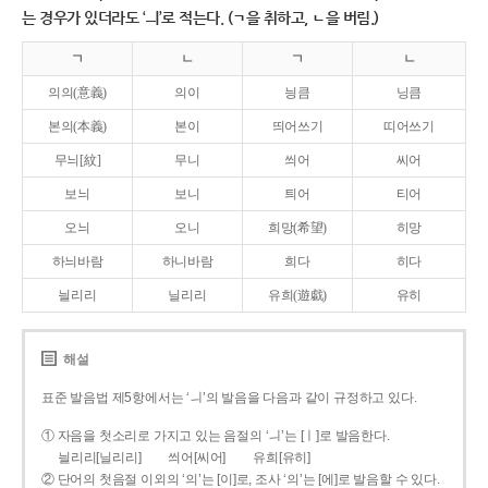
는 경우가 있더라도 ‘ㅢ’로 적는다. (ㄱ을 취하고, ㄴ을 버림.)
ㄱ
ㄴ
ㄱ
ㄴ
의의(意義)
의이
닁큼
닝큼
본의(本義)
본이
띄어쓰기
띠어쓰기
무늬[紋]
무니
씌어
씨어
보늬
보니
틔어
티어
오늬
오니
희망(希望)
히망
하늬바람
하니바람
희다
히다
늴리리
닐리리
유희(遊戱)
유히
해설
표준 발음법 제5항에서는 ‘ㅢ’의 발음을 다음과 같이 규정하고 있다.
① 자음을 첫소리로 가지고 있는 음절의 ‘ㅢ’는 [ㅣ]로 발음한다.
늴리리[닐리리]
씌어[씨어]
유희[유히]
② 단어의 첫음절 이외의 ‘의’는 [이]로, 조사 ‘의’는 [에]로 발음할 수 있다.