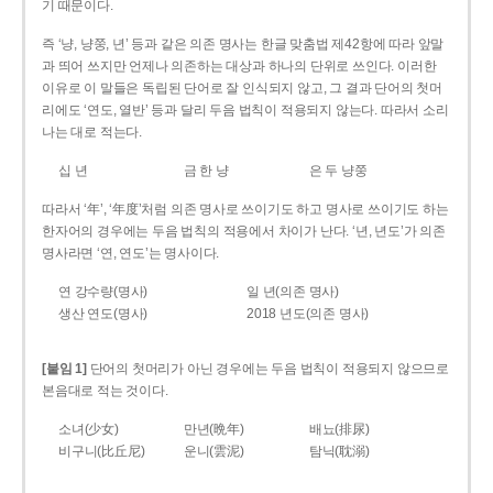
기 때문이다.
즉 ‘냥, 냥쭝, 년’ 등과 같은 의존 명사는 한글 맞춤법 제42항에 따라 앞말
과 띄어 쓰지만 언제나 의존하는 대상과 하나의 단위로 쓰인다. 이러한
이유로 이 말들은 독립된 단어로 잘 인식되지 않고, 그 결과 단어의 첫머
리에도 ‘연도, 열반’ 등과 달리 두음 법칙이 적용되지 않는다. 따라서 소리
나는 대로 적는다.
십 년
금 한 냥
은 두 냥쭝
따라서 ‘年’, ‘年度’처럼 의존 명사로 쓰이기도 하고 명사로 쓰이기도 하는
한자어의 경우에는 두음 법칙의 적용에서 차이가 난다. ‘년, 년도’가 의존
명사라면 ‘연, 연도’는 명사이다.
연 강수량(명사)
일 년(의존 명사)
생산 연도(명사)
2018 년도(의존 명사)
[붙임 1]
단어의 첫머리가 아닌 경우에는 두음 법칙이 적용되지 않으므로
본음대로 적는 것이다.
소녀(少女)
만년(晩年)
배뇨(排尿)
비구니(比丘尼)
운니(雲泥)
탐닉(耽溺)