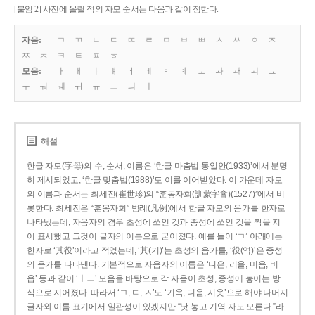
[붙임 2] 사전에 올릴 적의 자모 순서는 다음과 같이 정한다.
자음:
ㄱ
ㄲ
ㄴ
ㄷ
ㄸ
ㄹ
ㅁ
ㅂ
ㅃ
ㅅ
ㅆ
ㅇ
ㅈ
ㅉ
ㅊ
ㅋ
ㅌ
ㅍ
ㅎ
모음:
ㅏ
ㅐ
ㅑ
ㅒ
ㅓ
ㅔ
ㅕ
ㅖ
ㅗ
ㅘ
ㅙ
ㅚ
ㅛ
ㅜ
ㅝ
ㅞ
ㅟ
ㅠ
ㅡ
ㅢ
ㅣ
해설
한글 자모(字母)의 수, 순서, 이름은 ‘한글 마춤법 통일안(1933)’에서 분명
히 제시되었고, ‘한글 맞춤법(1988)’도 이를 이어받았다. 이 가운데 자모
의 이름과 순서는 최세진(崔世珍)의 “훈몽자회(訓蒙字會)(1527)”에서 비
롯한다. 최세진은 “훈몽자회” 범례(凡例)에서 한글 자모의 음가를 한자로
나타냈는데, 자음자의 경우 초성에 쓰인 것과 종성에 쓰인 것을 짝을 지
어 표시했고 그것이 글자의 이름으로 굳어졌다. 예를 들어 ‘ㄱ’ 아래에는
한자로 ‘其役’이라고 적었는데, ‘其(기)’는 초성의 음가를, ‘役(역)’은 종성
의 음가를 나타낸다. 기본적으로 자음자의 이름은 ‘니은, 리을, 미음, 비
읍’ 등과 같이 ‘ㅣㅡ’ 모음을 바탕으로 각 자음이 초성, 종성에 놓이는 방
식으로 지어졌다. 따라서 ‘ㄱ, ㄷ, ㅅ’도 ‘기윽, 디읃, 시읏’으로 해야 나머지
글자와 이름 표기에서 일관성이 있겠지만 “낫 놓고 기역 자도 모른다.”라