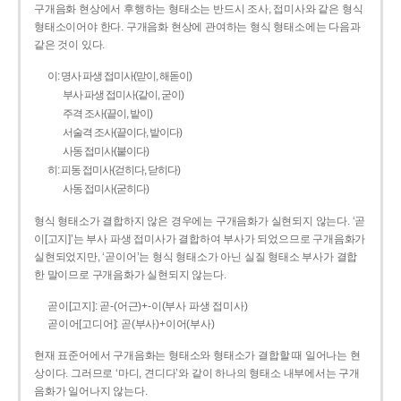
구개음화 현상에서 후행하는 형태소는 반드시 조사, 접미사와 같은 형식
형태소이어야 한다. 구개음화 현상에 관여하는 형식 형태소에는 다음과
같은 것이 있다.
이: 명사 파생 접미사(맏이, 해돋이)
부사 파생 접미사(같이, 굳이)
주격 조사(끝이, 밭이)
서술격 조사(끝이다, 밭이다)
사동 접미사(붙이다)
히: 피동 접미사(걷히다, 닫히다)
사동 접미사(굳히다)
형식 형태소가 결합하지 않은 경우에는 구개음화가 실현되지 않는다. ‘곧
이[고지]’는 부사 파생 접미사가 결합하여 부사가 되었으므로 구개음화가
실현되었지만, ‘곧이어’는 형식 형태소가 아닌 실질 형태소 부사가 결합
한 말이므로 구개음화가 실현되지 않는다.
곧이[고지]: 곧-­(어근)+­-이(부사 파생 접미사)
곧이어[고디어]: 곧(부사)+이어(부사)
현재 표준어에서 구개음화는 형태소와 형태소가 결합할 때 일어나는 현
상이다. 그러므로 ‘마디, 견디다’와 같이 하나의 형태소 내부에서는 구개
음화가 일어나지 않는다.