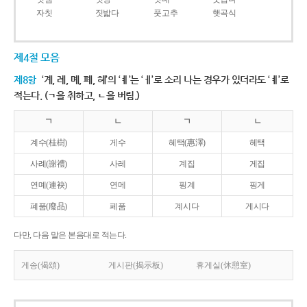
자칫
짓밟다
풋고추
햇곡식
제4절 모음
제8항
‘계, 례, 몌, 폐, 혜’의 ‘ㅖ’는 ‘ㅔ’로 소리 나는 경우가 있더라도 ‘ㅖ’로
적는다. (ㄱ을 취하고, ㄴ을 버림.)
ㄱ
ㄴ
ㄱ
ㄴ
계수(桂樹)
게수
혜택(惠澤)
헤택
사례(謝禮)
사레
계집
게집
연몌(連袂)
연메
핑계
핑게
폐품(廢品)
페품
계시다
게시다
다만, 다음 말은 본음대로 적는다.
게송(偈頌)
게시판(揭示板)
휴게실(休憩室)