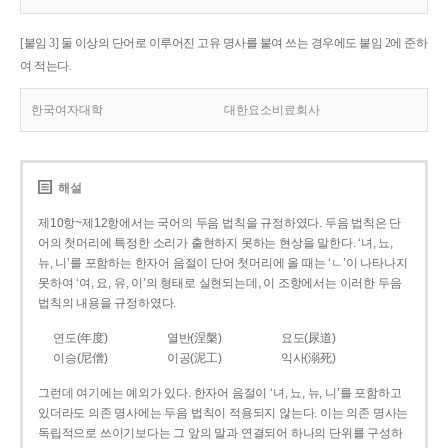
[붙임 3] 둘 이상의 단어로 이루어진 고유 명사를 붙여 쓰는 경우에도 붙임 2에 준하
여 적는다.
한국여자대학
대한요소비료회사
해설
제10항~제12항에서는 국어의 두음 법칙을 규정하였다. 두음 법칙은 단
어의 첫머리에 특정한 소리가 출현하지 못하는 현상을 말한다. ‘녀, 뇨,
뉴, 니’를 포함하는 한자어 음절이 단어 첫머리에 올 때는 ‘ㄴ’이 나타나지
못하여 ‘여, 요, 유, 이’의 형태로 실현되는데, 이 조항에서는 이러한 두음
법칙의 내용을 규정하였다.
연도(年度)
열반(涅槃)
요도(尿道)
이승(尼僧)
이공(泥工)
익사(溺死)
그런데 여기에는 예외가 있다. 한자어 음절이 ‘녀, 뇨, 뉴, 니’를 포함하고
있더라도 의존 명사에는 두음 법칙이 적용되지 않는다. 이는 의존 명사는
독립적으로 쓰이기보다는 그 앞의 말과 연결되어 하나의 단위를 구성하