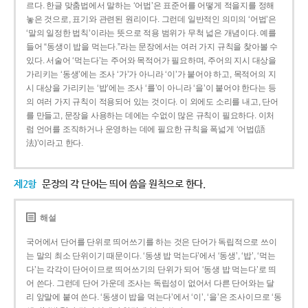
르다. 한글 맞춤법에서 말하는 ‘어법’은 표준어를 어떻게 적을지를 정해
놓은 것으로, 표기와 관련된 원리이다. 그런데 일반적인 의미의 ‘어법’은
‘말의 일정한 법칙’이라는 뜻으로 적용 범위가 무척 넓은 개념이다. 예를
들어 “동생이 밥을 먹는다.”라는 문장에서는 여러 가지 규칙을 찾아볼 수
있다. 서술어 ‘먹는다’는 주어와 목적어가 필요하며, 주어의 지시 대상을
가리키는 ‘동생’에는 조사 ‘가’가 아니라 ‘이’가 붙어야 하고, 목적어의 지
시 대상을 가리키는 ‘밥’에는 조사 ‘를’이 아니라 ‘을’이 붙어야 한다는 등
의 여러 가지 규칙이 적용되어 있는 것이다. 이 외에도 소리를 내고, 단어
를 만들고, 문장을 사용하는 데에는 수없이 많은 규칙이 필요하다. 이처
럼 언어를 조직하거나 운영하는 데에 필요한 규칙을 폭넓게 ‘어법(語
法)’이라고 한다.
제2항
문장의 각 단어는 띄어 씀을 원칙으로 한다.
해설
국어에서 단어를 단위로 띄어쓰기를 하는 것은 단어가 독립적으로 쓰이
는 말의 최소 단위이기 때문이다. ‘동생 밥 먹는다’에서 ‘동생’, ‘밥’, ‘먹는
다’는 각각이 단어이므로 띄어쓰기의 단위가 되어 ‘동생 밥 먹는다’로 띄
어 쓴다. 그런데 단어 가운데 조사는 독립성이 없어서 다른 단어와는 달
리 앞말에 붙여 쓴다. ‘동생이 밥을 먹는다’에서 ‘이’, ‘을’은 조사이므로 ‘동