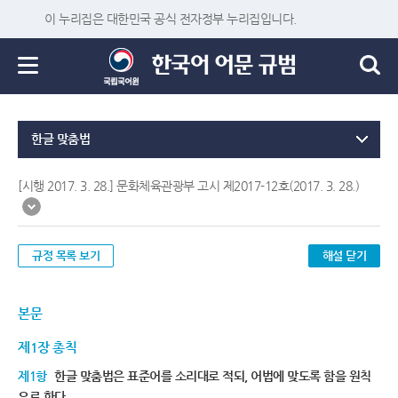
이 누리집은 대한민국 공식 전자정부 누리집입니다.
한글 맞춤법
[시행 2017. 3. 28.] 문화체육관광부 고시 제2017-12호(2017. 3. 28.)
규정 목록 보기
해설 닫기
본문
제1장 총칙
제1항
한글 맞춤법은 표준어를 소리대로 적되, 어법에 맞도록 함을 원칙
으로 한다.