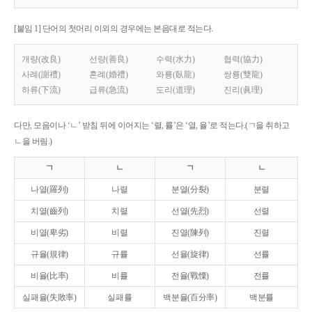
[붙임 1] 단어의 첫머리 이외의 경우에는 본음대로 적는다.
개량(改良)
선량(善良)
수력(水力)
협력(協力)
사례(謝禮)
혼례(婚禮)
와룡(臥龍)
쌍룡(雙龍)
하류(下流)
급류(急流)
도리(道理)
진리(眞理)
다만, 모음이나 ‘ㄴ’ 받침 뒤에 이어지는 ‘렬, 률’은 ‘열, 율’로 적는다.(ㄱ을 취하고
ㄴ을 버림.)
ㄱ
ㄴ
ㄱ
ㄴ
나열(羅列)
나렬
분열(分裂)
분렬
치열(齒列)
치렬
선열(先烈)
선렬
비열(卑劣)
비렬
진열(陳列)
진렬
규율(規律)
규률
선율(旋律)
선률
비율(比率)
비률
전율(戰慄)
전률
실패율(失敗率)
실패률
백분율(百分率)
백분률