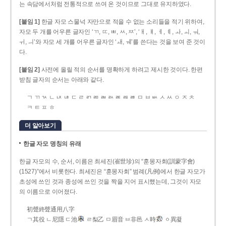
는 속담에서처럼 전통적으로 쓰여 온 것이므로 그대로 유지하였다.
[붙임 1]
한글 자모 스물넉 자만으로 적을 수 없는 소리들을 적기 위하여,
자모 두 개를 어우른 글자인 ‘ㄲ, ㄸ, ㅃ, ㅆ, ㅉ’, ‘ㅐ, ㅒ, ㅔ, ㅖ, ㅘ, ㅚ, ㅝ,
ㅟ, ㅢ’와 자모 세 개를 어우른 글자인 ‘ㅙ, ㅞ’를 쓴다는 것을 보여 준 것이
다.
[붙임 2]
사전에 올릴 적의 순서를 명확하게 하려고 제시한 것이다. 한편
받침 글자의 순서는 아래와 같다.
ㄱ ㄲ ㄳ ㄴ ㄵ ㄶ ㄷ ㄹ ㄺ ㄻ ㄼ ㄽ ㄾ ㄿ ㅀ ㅁ ㅂ ㅄ ㅅ ㅆ ㅇ ㅈ ㅊ
ㅋ ㅌ ㅍ ㅎ
더 알아보기
한글 자모 명칭의 유래
한글 자모의 수, 순서, 이름은 최세진(崔世珍)의 “훈몽자회(訓蒙字會)
(1527)”에서 비롯한다. 최세진은 “훈몽자회” 범례(凡例)에서 한글 자모가
초성에 쓰인 것과 종성에 쓰인 것을 짝을 지어 표시했는데, 그것이 자모
의 이름으로 이어졌다.
初聲終聲通用八字
ㄱ其役 ㄴ尼隱 ㄷ池
ㄹ梨乙 ㅁ眉音 ㅂ非邑 ㅅ時
ㆁ異凝