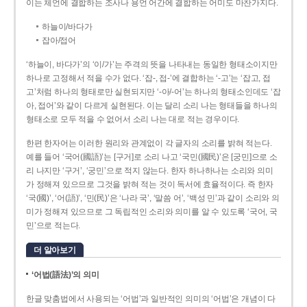
이는 체언에 결합하는 조사나 용언 어간에 결합하는 어미도 마찬가지다.
하늘이/바다가
잡아/접어
‘하늘이, 바다가’의 ‘이/가’는 주격의 뜻을 나타내는 동일한 형태소이지만
하나로 고정해서 적을 수가 없다. ‘잡-, 접-’에 결합하는 ‘-고’는 ‘잡고, 접
고’처럼 하나의 형태로만 실현되지만 ‘-아/-어’는 하나의 형태소인데도 ‘잡
아, 접어’와 같이 다르게 실현된다. 이는 달리 소리 나는 형태들을 하나의
형태소로 모두 적을 수 없어서 소리 나는 대로 적는 경우이다.
한편 한자어는 이러한 원리와 관계없이 각 글자의 소리를 밝혀 적는다.
예를 들어 ‘국어(國語)’는 [구거]로 소리 나고 ‘국민(國民)’은 [궁민]으로 소
리 나지만 ‘구거’, ‘궁민’으로 적지 않는다. 한자 하나하나는 소리와 의미
가 정해져 있으므로 그것을 밝혀 적는 것이 독서에 효율적이다. 즉 한자
‘국(國)’, ‘어(語)’, ‘민(民)’은 ‘나라 국’, ‘말씀 어’, ‘백성 민’과 같이 소리와 의
미가 정해져 있으므로 그 독립적인 소리와 의미를 알 수 있도록 ‘국어, 국
민’으로 적는다.
더 알아보기
‘어법(語法)’의 의미
한글 맞춤법에서 사용되는 ‘어법’과 일반적인 의미의 ‘어법’은 개념이 다