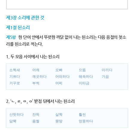
제3장 소리에 관한 것
제1절 된소리
제5항
한 단어 안에서 뚜렷한 까닭 없이 나는 된소리는 다음 음절의 첫소
리를 된소리로 적는다.
1. 두 모음 사이에서 나는 된소리
소쩍새
어깨
오빠
으뜸
아끼다
기쁘다
깨끗하다
어떠하다
해쓱하다
가끔
거꾸로
부썩
어찌
이따금
2. ‘ㄴ, ㄹ, ㅁ, ㅇ’ 받침 뒤에서 나는 된소리
산뜻하다
잔뜩
살짝
훨씬
담뿍
움찔
몽땅
엉뚱하다