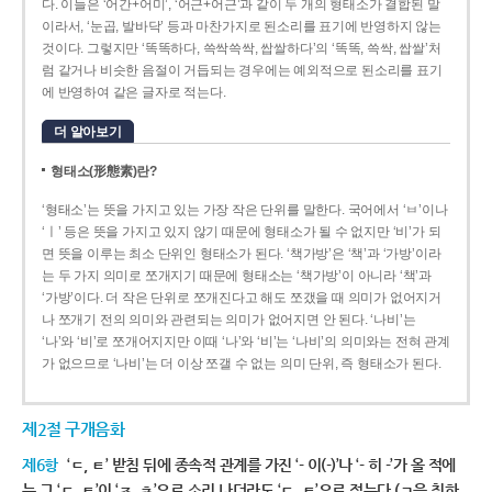
다. 이들은 ‘어간+어미’, ‘어근+어근’과 같이 두 개의 형태소가 결합된 말
이라서, ‘눈곱, 발바닥’ 등과 마찬가지로 된소리를 표기에 반영하지 않는
것이다. 그렇지만 ‘똑똑하다, 쓱싹쓱싹, 쌉쌀하다’의 ‘똑똑, 쓱싹, 쌉쌀’처
럼 같거나 비슷한 음절이 거듭되는 경우에는 예외적으로 된소리를 표기
에 반영하여 같은 글자로 적는다.
더 알아보기
형태소(形態素)란?
‘형태소’는 뜻을 가지고 있는 가장 작은 단위를 말한다. 국어에서 ‘ㅂ’이나
‘ㅣ’ 등은 뜻을 가지고 있지 않기 때문에 형태소가 될 수 없지만 ‘비’가 되
면 뜻을 이루는 최소 단위인 형태소가 된다. ‘책가방’은 ‘책’과 ‘가방’이라
는 두 가지 의미로 쪼개지기 때문에 형태소는 ‘책가방’이 아니라 ‘책’과
‘가방’이다. 더 작은 단위로 쪼개진다고 해도 쪼갰을 때 의미가 없어지거
나 쪼개기 전의 의미와 관련되는 의미가 없어지면 안 된다. ‘나비’는
‘나’와 ‘비’로 쪼개어지지만 이때 ‘나’와 ‘비’는 ‘나비’의 의미와는 전혀 관계
가 없으므로 ‘나비’는 더 이상 쪼갤 수 없는 의미 단위, 즉 형태소가 된다.
제2절 구개음화
제6항
‘ㄷ, ㅌ’ 받침 뒤에 종속적 관계를 가진 ‘- 이(-)’나 ‘- 히 -’가 올 적에
는 그 ‘ㄷ, ㅌ’이 ‘ㅈ, ㅊ’으로 소리 나더라도 ‘ㄷ, ㅌ’으로 적는다.(ㄱ을 취하