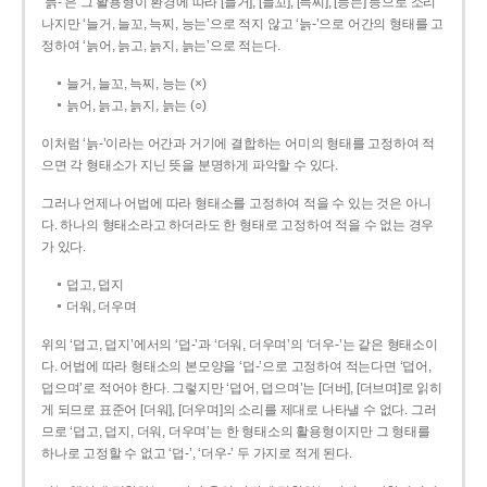
‘늙-’은 그 활용형이 환경에 따라 [늘거], [늘꼬], [늑찌], [능는] 등으로 소리
나지만 ‘늘거, 늘꼬, 늑찌, 능는’으로 적지 않고 ‘늙-’으로 어간의 형태를 고
정하여 ‘늙어, 늙고, 늙지, 늙는’으로 적는다.
늘거, 늘꼬, 늑찌, 능는 (×)
늙어, 늙고, 늙지, 늙는 (○)
이처럼 ‘늙-­’이라는 어간과 거기에 결합하는 어미의 형태를 고정하여 적
으면 각 형태소가 지닌 뜻을 분명하게 파악할 수 있다.
그러나 언제나 어법에 따라 형태소를 고정하여 적을 수 있는 것은 아니
다. 하나의 형태소라고 하더라도 한 형태로 고정하여 적을 수 없는 경우
가 있다.
덥고, 덥지
더워, 더우며
위의 ‘덥고, 덥지’에서의 ‘덥-­’과 ‘더워, 더우며’의 ‘더우-­’는 같은 형태소이
다. 어법에 따라 형태소의 본모양을 ‘덥-­’으로 고정하여 적는다면 ‘덥어,
덥으며’로 적어야 한다. 그렇지만 ‘덥어, 덥으며’는 [더버], [더브며]로 읽히
게 되므로 표준어 [더워], [더우며]의 소리를 제대로 나타낼 수 없다. 그러
므로 ‘덥고, 덥지, 더워, 더우며’는 한 형태소의 활용형이지만 그 형태를
하나로 고정할 수 없고 ‘덥-’, ‘더우-’ 두 가지로 적게 된다.