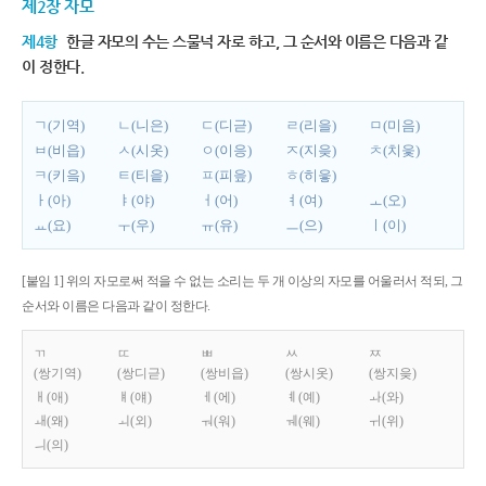
제2장 자모
제4항
한글 자모의 수는 스물넉 자로 하고, 그 순서와 이름은 다음과 같
이 정한다.
ㄱ(기역)
ㄴ(니은)
ㄷ(디귿)
ㄹ(리을)
ㅁ(미음)
ㅂ(비읍)
ㅅ(시옷)
ㅇ(이응)
ㅈ(지읒)
ㅊ(치읓)
ㅋ(키읔)
ㅌ(티읕)
ㅍ(피읖)
ㅎ(히읗)
ㅏ(아)
ㅑ(야)
ㅓ(어)
ㅕ(여)
ㅗ(오)
ㅛ(요)
ㅜ(우)
ㅠ(유)
ㅡ(으)
ㅣ(이)
[붙임 1] 위의 자모로써 적을 수 없는 소리는 두 개 이상의 자모를 어울러서 적되, 그
순서와 이름은 다음과 같이 정한다.
ㄲ
ㄸ
ㅃ
ㅆ
ㅉ
(쌍기역)
(쌍디귿)
(쌍비읍)
(쌍시옷)
(쌍지읒)
ㅐ(애)
ㅒ(얘)
ㅔ(에)
ㅖ(예)
ㅘ(와)
ㅙ(왜)
ㅚ(외)
ㅝ(워)
ㅞ(웨)
ㅟ(위)
ㅢ(의)