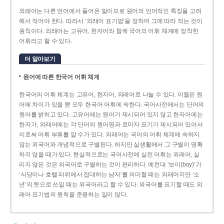
외래어는 다른 언어에서 들어온 말이므로 원어의 언어적인 특징을 고려
해서 적어야 한다. 따라서 ‘외래어 표기법’을 정하여 그에 따라 적는 것이
원칙이다. 외래어는 고유어, 한자어와 함께 국어의 어휘 체계에 정착한
어휘라고 할 수 있다.
더 알아보기
원어에 따른 한국어 어휘 체계
한국어의 어휘 체계는 고유어, 한자어, 외래어로 나눌 수 있다. 이들은 원
어에 차이가 있을 뿐 모두 한국어 어휘에 속한다. 국어사전에서는 단어의
원어를 밝히고 있다. 고유어에는 원어가 제시되어 있지 않고 한자어에는
한자가, 외래어에는 각 단어의 원어명과 로마자 표기가 제시되어 있어서
이로써 어휘 부류를 알 수가 있다. 외래어는 국어의 어휘 체계에 속하지
않는 외국어와 개념적으로 구별된다. 하지만 실생활에서 그 구별이 명확
하지 않을 때가 있다. 현실적으로는 국어사전에 실린 어휘는 외래어, 실
리지 않은 것은 외국어로 구별하는 것이 편리하다. 예컨대 ‘보이(boy)’가
‘식당이나 호텔 따위에서 접대하는 남자’를 의미할 때는 외래어지만 ‘소
년’의 뜻으로 쓰일 때는 외국어라고 할 수 있다. 외국어를 표기할 때도 외
래어 표기법의 원칙을 준용하는 일이 많다.