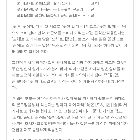
……………
꽃이[꼬치], 꽃을[꼬츨], 꽃에[꼬체]
[꼬ㅊ]
…
꽃만[꼰만], 꽃나무[꼰나무], 꽃놀이[꼰노리]
[꼰]
………
꽃과[꼳꽈], 꽃다발[꼳따발], 꽃밭[꼳빧]
[꼳]
‘꽃’은 ‘꽃이’일 때는 [꼬ㅊ]으로, ‘꽃만’일 때는 [꼰]으로, ‘꽃과’일 때는 [꼳]
으로 소리 난다. 만약 ‘표준어를 소리대로 적는다’는 원칙만 적용한다면,
[꼬치]로 소리 나는 말은 ‘꼬치’로, [꼰만]으로 소리 나는 말은 ‘꼰만’으로,
[꼳꽈]로 소리 나는 말은 ‘꼳꽈’로 적게 되어 ‘꽃[花]’이라는 하나의 말이 여
러 형태로 적히게 된다.
그런데 이처럼 의미가 같은 하나의 말을 여러 가지 형태로 적으면 그것이
무슨 말인지 알아보기가 쉽지 않다. 의미가 같은 하나의 말은 형태를 하
나로 고정하여 일관되게 적어야 의미를 파악하기가 쉽다. 즉 ‘꽃, 꼰,
꼳’보다는 ‘꽃’ 하나로 일관되게 적는 것이 의미를 파악하는 데 효과적이
다.
‘어법에 맞도록 한다’는 것은 이와 같이 뜻을 파악하기 쉽도록 각 형태소
의 본모양을 밝혀 적는다는 말이다. 이에 따라 ‘꽃’은 [꼬ㅊ], [꼰], [꼳]의 세
가지로 소리 나는 형태소이지만 그 본모양에 따라 ‘꽃’ 한 가지로 적고,
[꼬치], [꼰만], [꼳꽈]도 ‘꽃이, 꽃만, 꽃과’로 적게 된다. 이는 ‘꽃’과 같은 명
사 뒤에 조사가 결합할 때뿐 아니라 ‘늙-’과 같은 용언의 어간 뒤에 어미가
결합할 때도 동일하게 적용된다.