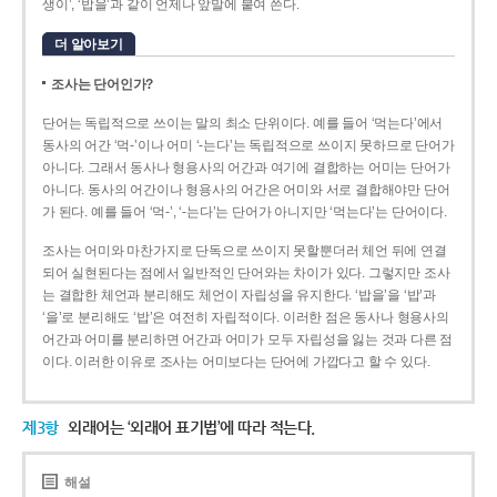
생이’, ‘밥을’과 같이 언제나 앞말에 붙여 쓴다.
더 알아보기
조사는 단어인가?
단어는 독립적으로 쓰이는 말의 최소 단위이다. 예를 들어 ‘먹는다’에서
동사의 어간 ‘먹-­’이나 어미 ‘­-는다’는 독립적으로 쓰이지 못하므로 단어가
아니다. 그래서 동사나 형용사의 어간과 여기에 결합하는 어미는 단어가
아니다. 동사의 어간이나 형용사의 어간은 어미와 서로 결합해야만 단어
가 된다. 예를 들어 ‘먹-’, ‘-는다’는 단어가 아니지만 ‘먹는다’는 단어이다.
조사는 어미와 마찬가지로 단독으로 쓰이지 못할뿐더러 체언 뒤에 연결
되어 실현된다는 점에서 일반적인 단어와는 차이가 있다. 그렇지만 조사
는 결합한 체언과 분리해도 체언이 자립성을 유지한다. ‘밥을’을 ‘밥’과
‘을’로 분리해도 ‘밥’은 여전히 자립적이다. 이러한 점은 동사나 형용사의
어간과 어미를 분리하면 어간과 어미가 모두 자립성을 잃는 것과 다른 점
이다. 이러한 이유로 조사는 어미보다는 단어에 가깝다고 할 수 있다.
제3항
외래어는 ‘외래어 표기법’에 따라 적는다.
해설