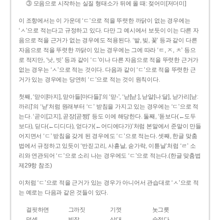
③ 모음으로 시작하는 실질 형태소가 뒤에 올 때: 젖어미[저더미]
이 조항에서는 이 가운데 ‘ㄷ’으로 적을 뚜렷한 까닭이 없는 경우에는
‘ㅅ’으로 적는다고 규정하고 있다. 다만 그 예시에서 보듯이 이는 다른 자
음으로 적을 근거가 없는 경우에도 적용된다. ‘밭, 빚, 꽃’ 등과 같이 다른
자음으로 적을 뚜렷한 까닭이 있는 경우에는 그에 따라 ‘ㅌ, ㅈ, ㅊ’ 등으
로 적지만, ‘낫, 빗’ 등과 같이 ‘ㄷ’이나 다른 자음으로 적을 뚜렷한 근거가
없는 경우는 ‘ㅅ’으로 적는 것이다. 다음과 같이 ‘ㄷ’으로 적을 뚜렷한 근
거가 있는 경우에는 당연히 ‘ㄷ’으로 적는 것이 원칙이다.
첫째, ‘맏이[마지], 맏아들[마다들]’의 ‘맏-’, ‘낟[낟ː], 낟알[나ː달], 낟가리[낟ː
까리]’의 ‘낟’처럼 원래부터 ‘ㄷ’ 받침을 가지고 있는 경우에는 ‘ㄷ’으로 적
는다. ‘곧이[고지], 곧장[곧짱]’ 등도 이에 해당한다. 둘째, ‘돋보다(←도두
보다), 딛다(←디디다), 얻다가(←어디에다가)’처럼 본말에서 준말이 만들
어지면서 ‘ㄷ’ 받침을 갖게 된 경우에도 ‘ㄷ’으로 적는다. 셋째, 한글 맞춤
법에서 규정하고 있듯이 ‘반짇고리, 사흗날, 숟가락, 이튿날’처럼 ‘ㄹ’ 소
리와 연관되어 ‘ㄷ’으로 소리 나는 경우에도 ‘ㄷ’으로 적는다.(한글 맞춤법
제29항 참조)
이처럼 ‘ㄷ’으로 적을 근거가 있는 경우가 아니어서 관습대로 ‘ㅅ’으로 적
는 예로는 다음과 같은 것들이 있다.
걸핏하면
그까짓
기껏
놋그릇
덧셈
빗장
삿대
숫접다