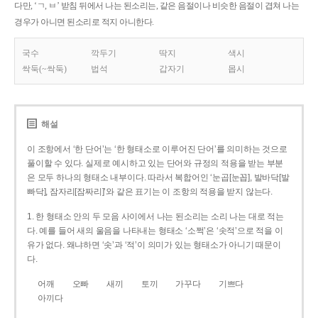
다만, ‘ㄱ, ㅂ’ 받침 뒤에서 나는 된소리는, 같은 음절이나 비슷한 음절이 겹쳐 나는
경우가 아니면 된소리로 적지 아니한다.
국수
깍두기
딱지
색시
싹둑(~싹둑)
법석
갑자기
몹시
해설
이 조항에서 ‘한 단어’는 ‘한 형태소로 이루어진 단어’를 의미하는 것으로
풀이할 수 있다. 실제로 예시하고 있는 단어와 규정의 적용을 받는 부분
은 모두 하나의 형태소 내부이다. 따라서 복합어인 ‘눈곱[눈꼽], 발바닥[발
빠닥], 잠자리[잠짜리]’와 같은 표기는 이 조항의 적용을 받지 않는다.
1. 한 형태소 안의 두 모음 사이에서 나는 된소리는 소리 나는 대로 적는
다. 예를 들어 새의 울음을 나타내는 형태소 ‘소쩍’은 ‘솟적’으로 적을 이
유가 없다. 왜냐하면 ‘솟’과 ‘적’이 의미가 있는 형태소가 아니기 때문이
다.
어깨
오빠
새끼
토끼
가꾸다
기쁘다
아끼다