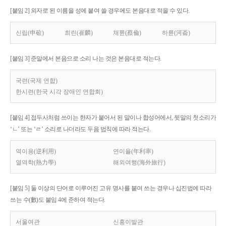
[붙임 2] 외자로 된 이름을 성에 붙여 쓸 경우에도 본음대로 적을 수 있다.
신립(申砬)
최린(崔麟)
채륜(蔡倫)
하륜(河崙)
[붙임 3] 준말에서 본음으로 소리 나는 것은 본음대로 적는다.
국련(국제 연합)
한시련(한국 시각 장애인 연합회)
[붙임 4] 접두사처럼 쓰이는 한자가 붙어서 된 말이나 합성어에서, 뒷말의 첫소리가
‘ㄴ’ 또는 ‘ㄹ’ 소리로 나더라도 두음 법칙에 따라 적는다.
역이용(逆利用)
연이율(年利率)
열역학(熱力學)
해외여행(海外旅行)
[붙임 5] 둘 이상의 단어로 이루어진 고유 명사를 붙여 쓰는 경우나 십진법에 따라
쓰는 수(數)도 붙임 4에 준하여 적는다.
서울여관
신흥이발관