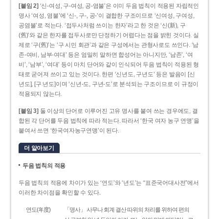
[붙임 2]
‘신-여성, 구-여성, 공-염불’은 이미 두음 법칙이 적용된 자립적인
명사 ‘여성, 염불’에 ‘신-, 구-, 공-’이 결합한 구조이므로 ‘신여성, 구여성,
공염불’로 적는다. ‘접두사처럼 쓰이는 한자’라고 한 것은 ‘신(新), 구
(舊)’와 같은 한자를 접두사로만 단정하기 어렵다는 점을 밝힌 것이다. 실
제로 ‘구(舊)’는 ‘구 시민 회관’과 같은 구성에서는 관형사로도 쓰인다. ‘남
존­-여비, 남부-­여대’ 등은 엄밀히 말하면 합성어는 아니지만, ‘남존’, ‘여
비’, ‘남부’, ‘여대’ 등이 마치 단어와 같이 인식되어 두음 법칙이 적용된 형
태로 굳어져 쓰이고 있는 것이다. 한편 ‘신년도, 구년도’ 등은 발음이 [신
년도], [구ː년도]이며 ‘신년­-도, 구년-­도’로 분석되는 구조이므로 이 규정이
적용되지 않는다.
[붙임 3]
둘 이상의 단어로 이루어진 고유 명사를 붙여 쓰는 경우에도, 결
합된 각 단어를 두음 법칙에 따라 적는다. 따라서 ‘한국 여자 농구 연맹’을
붙여서 쓰면 ‘한국여자농구연맹’이 된다.
더 알아보기
두음 법칙의 적용
두음 법칙의 적용에 차이가 있는 ‘연도’와 ‘년도’는 “표준국어대사전”에서
이러한 차이점을 확인할 수 있다.
연도(年度)
「명사」 사무나 회계 결산 따위의 처리를 위하여 편의