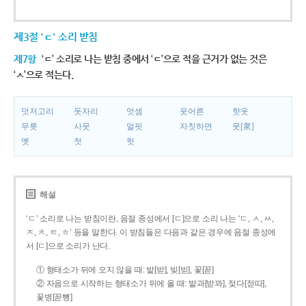
제3절 'ㄷ' 소리 받침
제7항
‘ㄷ’ 소리로 나는 받침 중에서 ‘ㄷ’으로 적을 근거가 없는 것은
‘ㅅ’으로 적는다.
덧저고리
돗자리
엇셈
웃어른
핫옷
무릇
사뭇
얼핏
자칫하면
뭇[衆]
옛
첫
헛
해설
‘ㄷ’ 소리로 나는 받침이란, 음절 종성에서 [ㄷ]으로 소리 나는 ‘ㄷ, ㅅ, ㅆ,
ㅈ, ㅊ, ㅌ, ㅎ’ 등을 말한다. 이 받침들은 다음과 같은 경우에 음절 종성에
서 [ㄷ]으로 소리가 난다.
① 형태소가 뒤에 오지 않을 때: 밭[받], 빚[빋], 꽃[꼳]
② 자음으로 시작하는 형태소가 뒤에 올 때: 밭과[받꽈], 젖다[젇따],
꽃병[꼳뼝]