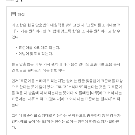
해설
이 조항은 한글 맞춤법의 대원칙을 밝히고 있다. “표준어를 소리대로 적
되”가 기본 원칙이라면, “어법에 맞도록 함”은 또 다른 원칙이라고 할 수
있다.
표준어를 소리대로 적는다.
어법에 맞도록 적는다.
한글 맞춤법은 이 두 가지 원칙에 따라 음성 언어인 표준어를 표음 문자
인 한글로 올바르게 적는 방법이다.
먼저 ‘표준어를 소리대로 적는다’는 말에는 한글 맞춤법이 표준어를 대상
으로 한다는 뜻이 담겨 있다. 그리고 ‘소리대로’ 적는다는 것은 그 표준어
를 적을 때 발음에 따라 적는다는 뜻이다. 이를테면 [나무]라고 소리 나는
표준어는 ‘나무’로 적고, [달리다]라고 소리 나는 표준어는 ‘달리다’로 적
는다.
그런데 표준어를 소리대로 적는다는 원칙만으로 충분하지 않은 경우가
있다. 예를 들어 ‘꽃[花]’이란 단어는 쓰이는 환경에 따라 소리가 달라진
다.