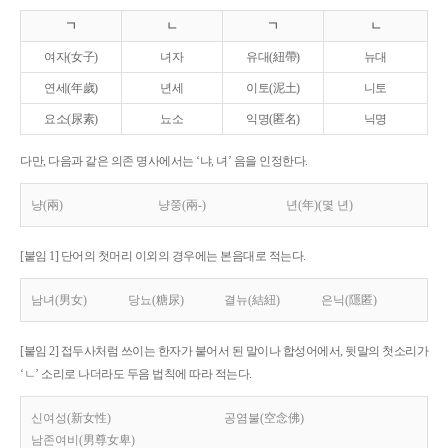
ㄱ
ㄴ
ㄱ
ㄴ
여자(女子)
녀자
유대(紐帶)
뉴대
연세(年歲)
년세
이토(泥土)
니토
요소(尿素)
뇨소
익명(匿名)
닉명
다만, 다음과 같은 의존 명사에서는 ‘냐, 녀’ 음을 인정한다.
냥(兩)
냥쭝(兩-)
년(年)(몇 년)
[붙임 1] 단어의 첫머리 이외의 경우에는 본음대로 적는다.
남녀(男女)
당뇨(糖尿)
결뉴(結紐)
은닉(隱匿)
[붙임 2] 접두사처럼 쓰이는 한자가 붙어서 된 말이나 합성어에서, 뒷말의 첫소리가
‘ㄴ’ 소리로 나더라도 두음 법칙에 따라 적는다.
신여성(新女性)
공염불(空念佛)
남존여비(男尊女卑)