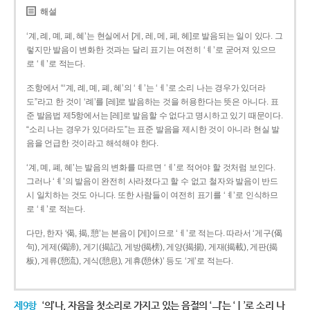
해설
‘계, 례, 몌, 폐, 혜’는 현실에서 [게, 레, 메, 페, 헤]로 발음되는 일이 있다. 그
렇지만 발음이 변화한 것과는 달리 표기는 여전히 ‘ㅖ’로 굳어져 있으므
로 ‘ㅖ’로 적는다.
조항에서 “‘계, 례, 몌, 폐, 혜’의 ‘ㅖ’는 ‘ㅔ’로 소리 나는 경우가 있더라
도”라고 한 것이 ‘례’를 [레]로 발음하는 것을 허용한다는 뜻은 아니다. 표
준 발음법 제5항에서는 [레]로 발음할 수 없다고 명시하고 있기 때문이다.
“소리 나는 경우가 있더라도”는 표준 발음을 제시한 것이 아니라 현실 발
음을 언급한 것이라고 해석해야 한다.
‘계, 몌, 폐, 혜’는 발음의 변화를 따르면 ‘ㅔ’로 적어야 할 것처럼 보인다.
그러나 ‘ㅖ’의 발음이 완전히 사라졌다고 할 수 없고 철자와 발음이 반드
시 일치하는 것도 아니다. 또한 사람들이 여전히 표기를 ‘ㅖ’로 인식하므
로 ‘ㅖ’로 적는다.
다만, 한자 ‘偈, 揭, 憩’는 본음이 [게]이므로 ‘ㅔ’로 적는다. 따라서 ‘게구(偈
句), 게제(偈諦), 게기(揭記), 게방(揭榜), 게양(揭揚), 게재(揭載), 게판(揭
板), 게류(憩流), 게식(憩息), 게휴(憩休)’ 등도 ‘게’로 적는다.
제9항
‘의’나, 자음을 첫소리로 가지고 있는 음절의 ‘ㅢ’는 ‘ㅣ’로 소리 나