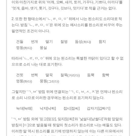
이와 마찬가지로 위의 ‘어깨, 오빠, 새끼, 토끼, 가꾸다, 기쁘다, 아끼다’를
‘엇개, 옵바, 샛기, 톳기, 갓구다, 깃브다, 앗기다’로 적을 근거는 없다.
2. 또한 한 형태소에서 ‘ㄴ, ㄹ, ㅁ, ㅇ’ 뒤에서 나는 된소리도 소리대로 적
는다. 받침 ‘ㄴ, ㄹ, ㅁ, ㅇ’은 뒤에 오는 예사소리를 된소리로 바꾸어 주는
필연적인 조건이 아니다.
건들
번개
딸기
절벙
듬성
함지
(하다)
껑둥
뭉실
(하다)
따라서 ‘ㄴ, ㄹ, ㅁ, ㅇ’ 뒤에 오는 된소리는 특별한 까닭이 있다고 할 수 없
으므로 소리 나는 대로 표기한다.
건뜻
번쩍
딸꾹
절뚝
듬뿍
함빡
(거리다)
껑뚱
뭉뚱
(하다)
(그리다)
그렇지만 ‘ㄱ, ㅂ’ 받침 뒤에 연결되는 ‘ㄱ, ㄷ, ㅂ, ㅅ, ㅈ’은 언제나 된소리
로 소리 나므로 이러한 경우에는 된소리로 표기하지 않는다.
늑대[늑때]
낙지[낙찌]
접시[접씨]
갑자기[갑짜기]
‘ㄱ, ㅂ’ 받침 외에 ‘믿고[믿꼬], 잊지[읻찌]’와 ‘낯설다[낟썰다]’처럼 앞말의
받침이 [ㄷ]으로 발음될 때 뒷말의 첫소리가 된소리로 나는 예들도 있다.
이러한 말 역시 된소리를 표기에 반영하지 않는데 이는 다른 이유에서이