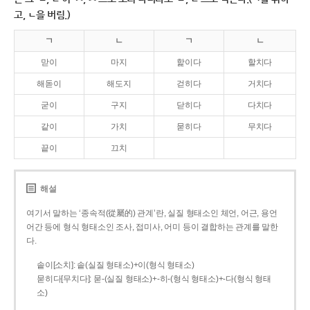
고, ㄴ을 버림.)
ㄱ
ㄴ
ㄱ
ㄴ
맏이
마지
핥이다
할치다
해돋이
해도지
걷히다
거치다
굳이
구지
닫히다
다치다
같이
가치
묻히다
무치다
끝이
끄치
해설
여기서 말하는 ‘종속적(從屬的) 관계’란, 실질 형태소인 체언, 어근, 용언
어간 등에 형식 형태소인 조사, 접미사, 어미 등이 결합하는 관계를 말한
다.
솥이[소치]: 솥(실질 형태소)+이(형식 형태소)
묻히다[무치다]: 묻­-(실질 형태소)+­-히­-(형식 형태소)+-다(형식 형태
소)