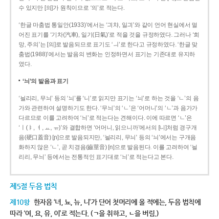
수 있지만 [의]가 원칙이므로 ‘의’로 적는다.
‘한글 마춤법 통일안(1933)’에서는 ‘긔챠, 일긔’와 같이 언어 현실에서 멀
어진 표기를 ‘기차(汽車), 일기(日氣)’로 적을 것을 규정하였다. 그러나 ‘희
망, 주의’는 [의]로 발음되므로 표기도 ‘ㅢ’로 한다고 규정하였다. ‘한글 맞
춤법(1988)’에서는 발음의 변화는 인정하면서 표기는 기존대로 유지하
였다.
‘늬’의 발음과 표기
‘늴리리, 무늬’ 등의 ‘늬’를 ‘니’로 읽지만 표기는 ‘늬’로 하는 것을 ‘ㄴ’의 음
가와 관련하여 설명하기도 한다. ‘무늬’의 ‘ㄴ’은 ‘어머니’의 ‘ㄴ’과 음가가
다르므로 이를 고려하여 ‘늬’로 적는다는 견해이다. 이에 따르면 ‘ㄴ’은
‘ㅣ(ㅑ, ㅕ, ㅛ, ㅠ)’와 결합하면 ‘어머니, 읽으니까’에서의 [니]처럼 경구개
음(硬口蓋音) [ɲ]으로 발음되지만, ‘늴리리, 무늬’ 등의 ‘늬’에서는 구개음
화하지 않은 ‘ㄴ’, 곧 치경음(齒莖音) [n]으로 발음된다. 이를 고려하여 ‘늴
리리, 무늬’ 등에서는 전통적인 표기대로 ‘늬’로 적는다고 본다.
제5절 두음 법칙
제10항
한자음 ‘녀, 뇨, 뉴, 니’가 단어 첫머리에 올 적에는, 두음 법칙에
따라 ‘여, 요, 유, 이’로 적는다. (ㄱ을 취하고, ㄴ을 버림.)