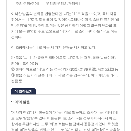
주의[주의/주이]
우리의[우리의/우리에]
이러한 발음의 변화를 반영한다면 ‘ㅢ’는 ‘ㅣ’로 적을 수 있고, 특히 자음
뒤에서는 ‘ㅣ’로 적도록 해야 할 것이다. 그러나 이미 익숙해진 표기인 ‘희
망, 주의’를 ‘히망, 주이’로 적는 것은 공감하기 어렵고 발음의 변화를 표
기에 모두 반영할 수도 없으므로 ‘ㅢ’가 ‘ㅣ’로 소리 나더라도 ‘ㅢ’로 적는
것이다.
이 조항에서는 ‘ㅢ’로 적는 세 가지 유형을 제시하고 있다.
① 모음 ‘ㅡ, ㅣ’가 줄어든 형태이므로 ‘ㅢ’로 적는 경우: 씌어(←쓰이어),
틔어(←트이어) 등
② 한자어이므로 ‘ㅢ’로 적는 경우: 의의(意義), 희망(希望), 유희(遊戱) 등
③ 발음과 표기의 전통에 따라 ‘ㅢ’로 적는 경우: 무늬, 하늬바람, 늴리리,
닁큼 등
더 알아보기
‘의’의 발음
‘의사의 책임’에서 첫음절의 ‘의’는 [의]로 발음하고 조사 ‘의’는 [의]나 [에]
로 모두 발음할 수 있다. 이들은 [이]로 소리 나는 경우가 아니라서 이 조
항과는 무관하지만, 모두 ‘의’로 적는다는 점에서 공통점이 있다. 즉 첫음
절의 ‘의’는 발음의 변화가 없으므로 ‘의’로 적고, 조사 ‘의’는 [에]로 발음할