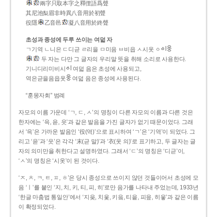
兩字只取本字之釋俚語爲聲
其尼池梨眉非時異八音用於初聲
役隱
乙音邑
凝八音用於終聲
초성과 종성에 두루 쓰이는 여덟 자
ㄱ기역 ㄴ니은 ㄷ디귿 ㄹ리을 ㅁ미음 ㅂ비읍 ㅅ시옷 ㆁ
두 자는 다만 그 글자의 우리말 뜻을 취해 소리로 사용한다.
기니디리미비시
여덟 음은 초성에 사용되고,
역은귿을음읍옷
여덟 음은 종성에 사용된다.
“훈몽자회” 범례
자모의 이름 가운데 ‘ㄱ, ㄷ, ㅅ’의 명칭이 다른 자모의 이름과 다른 것은
한자에는 ‘윽, 읃, 읏’과 같은 발음을 가진 글자가 없기 때문이었다. 그래
서 ‘윽’은 가까운 발음인 ‘役(역)’으로 표시하여 ‘ㄱ’은 ‘기역’이 되었다. 그
리고 ‘읃’과 ‘읏’은 각각 ‘末(귿 말)’과 ‘衣(옷 의)’로 표기하고, 두 글자는 글
자의 의미만을 취한다고 설명하였다. 그래서 ‘ㄷ’의 명칭은 ‘디귿’이,
‘ㅅ’의 명칭은 ‘시옷’이 된 것이다.
‘ㅈ, ㅊ, ㅋ, ㅌ, ㅍ, ㅎ’은 당시 종성으로 쓰이지 않던 것들이어서 초성에 모
음 ‘ㅣ’를 붙인 ‘지, 치, 키, 티, 피, 히’로만 음가를 나타내 주었는데, 1933년
‘한글 마춤법 통일안’에서 ‘지읒, 치읓, 키읔, 티읕, 피읖, 히읗’과 같은 이름
이 확정되었다.