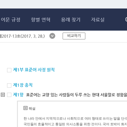
메인콘텐츠 바로가기
어문 규정
항별 연혁
용례 찾기
자료실
비교하기
017-13호(2017. 3. 28.)
제1부 표준어 사정 원칙
제1장 총칙
제1항
표준어는 교양 있는 사람들이 두루 쓰는 현대 서울말로 정함을
해설
한 나라 안에서 지역적으로나 사회적으로 여러 형태로 쓰이는 말을 단수
국민들의 효율적이고 통일된 의사소통을 위한 것이다. 국어 토박이 화자