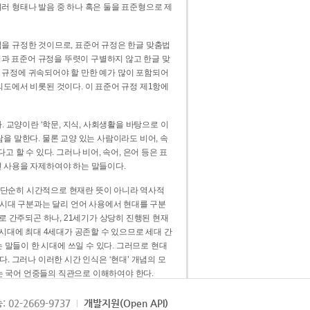
러 형태나 발음 중 하나 혹은 둘을 표준형으로 제
을 규정한 것이므로, 표준어 규정은 한글 맞춤법
법과 표준어 규정을 뚜렷이 구별하지 않고 한글 맞
 규정에 귀속되어야 할 만한 예가 많이 포함되어
의도에서 비롯된 것이다. 이 표준어 규정 제1항에
. 교양이란 ‘학문, 지식, 사회생활을 바탕으로 이
을 말한다. 물론 교양 있는 사람이라도 비어, 속
 할 수 있다. 그러나 비어, 속어, 은어 등은 표
 사용을 자제하여야 하는 말들이다.
’는 단순히 시간적으로 현재란 뜻이 아니라 역사적
 시대 구분과는 달리 언어 사용에서 현대를 구분
로 간주되곤 하나, 21세기가 상당히 진행된 현재
 시대에 최대 4세대가 공존할 수 있으므로 세대 간
는 말들이 한 시대에 쓰일 수 있다. 그러므로 현대
. 그러나 이러한 시간 인식은 ‘현대’ 개념의 모
’는 국어 언중들의 직관으로 이해하여야 한다.
용어적 성격을 가장 크게 드러내 주는 기준이다.
: 02-2669-9737
개발지원(Open API)