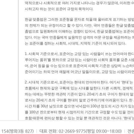
역적으로나 사회적으로 여러 가지로 나타나는 경우가 많은데, 이러한 여
시하고자 하는 것이 표준어 규정의 목적이다.
한글 맞춤법은 그러한 표준형을 문자로 적을 때 올바르게 표기하는 방법
의 전제가 되는 규정이라고 할 수 있다. 다만, 국어 언중들은 한글 맞춤
춤법으로 일원화하여 이해하는 경향이 있어서, 한글 맞춤법에는 표준어
있다. 이는 국어 언중들에게 실용적인 성격의 어문 규정을 제공하려는 
는 표준어를 정하는 사회적, 시대적, 지역적 기준이 제시되어 있다.
1. 사회적 기준으로서, 표준어는 교양 있는 사람들이 쓰는 언어여야 한다
루어지는 품위’를 뜻하므로 교양 있는 사람이란 사회적 품위를 갖춘 사람
어, 은어 등을 쓸 수는 있으므로 표준어의 사회적 기준은 상당히 느슨하다고
준어이기는 하되 언어 예절에 어긋난 말들이므로, 교양 있는 사람이라면
2. 시대적 기준으로서, 표준어는 현대의 언어여야 한다. 여기서 ‘현대
흐름에서 현재와 같은 구획에 있는 시대를 말한다. 다른 사회적, 경제적
하는 데에는 뚜렷한 객관적 기준이 없다. 20세기 초의 구어가 현대의 말
로서는 20세기 초의 구어를 현대의 말로 간주하기에 어려움이 있다. 한
시간 차를 30년 남짓으로 잡으면 넉넉잡아 100년 정도의 시간 차가 있
를 100년 전으로부터 현재 시점까지의 기간으로 규정할 수도 있을 것이다
호함 때문에 편의상 행할 수 있는 것일 뿐 객관적인 것은 아니다. ‘현대
3. 지역적 기준으로서, 표준어는 서울말이어야 한다. 이는 표준어의 공
154(방화3동 827)
대표 전화: 02-2669-9775(평일 09:00~18:00)
전송