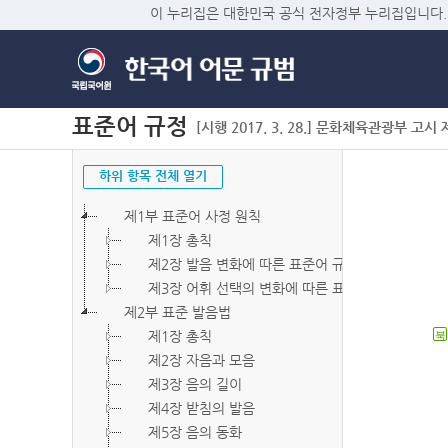
이 누리집은 대한민국 공식 전자정부 누리집입니다.
표준어 규정
[시행 2017. 3. 28.] 문화체육관광부 고시 제2
하위 항목 전체 열기
제1부 표준어 사정 원칙
제1장 총칙
제2장 발음 변화에 따른 표준어 규정
제3장 어휘 선택의 변화에 따른 표준어 규정
제2부 표준 발음법
제1장 총칙
북
제2장 자음과 모음
제3장 음의 길이
제4장 받침의 발음
제5장 음의 동화