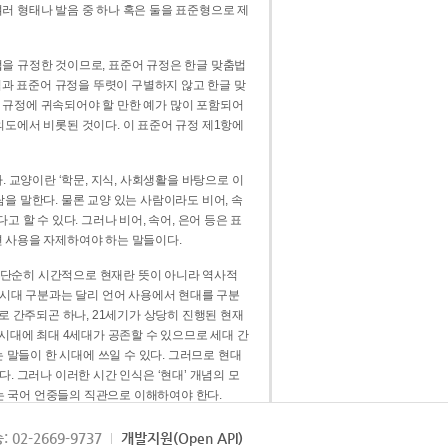
러 형태나 발음 중 하나 혹은 둘을 표준형으로 제
을 규정한 것이므로, 표준어 규정은 한글 맞춤법
법과 표준어 규정을 뚜렷이 구별하지 않고 한글 맞
 규정에 귀속되어야 할 만한 예가 많이 포함되어
의도에서 비롯된 것이다. 이 표준어 규정 제1항에
. 교양이란 ‘학문, 지식, 사회생활을 바탕으로 이
을 말한다. 물론 교양 있는 사람이라도 비어, 속
 할 수 있다. 그러나 비어, 속어, 은어 등은 표
 사용을 자제하여야 하는 말들이다.
’는 단순히 시간적으로 현재란 뜻이 아니라 역사적
 시대 구분과는 달리 언어 사용에서 현대를 구분
로 간주되곤 하나, 21세기가 상당히 진행된 현재
 시대에 최대 4세대가 공존할 수 있으므로 세대 간
는 말들이 한 시대에 쓰일 수 있다. 그러므로 현대
. 그러나 이러한 시간 인식은 ‘현대’ 개념의 모
’는 국어 언중들의 직관으로 이해하여야 한다.
용어적 성격을 가장 크게 드러내 주는 기준이다.
: 02-2669-9737
개발지원(Open API)