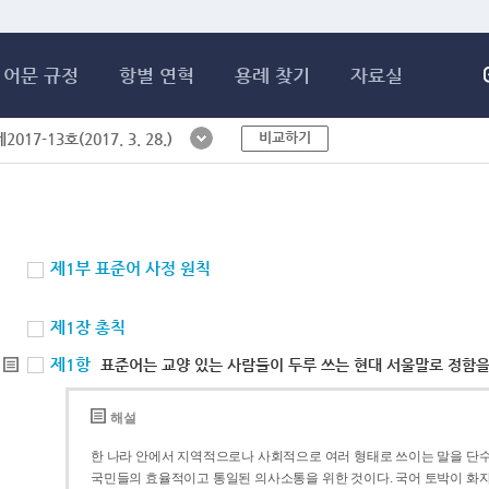
메인콘텐츠 바로가기
어문 규정
항별 연혁
용례 찾기
자료실
비교하기
017-13호(2017. 3. 28.)
제1부 표준어 사정 원칙
제1장 총칙
제1항
표준어는 교양 있는 사람들이 두루 쓰는 현대 서울말로 정함을
해설
한 나라 안에서 지역적으로나 사회적으로 여러 형태로 쓰이는 말을 단수
국민들의 효율적이고 통일된 의사소통을 위한 것이다. 국어 토박이 화자