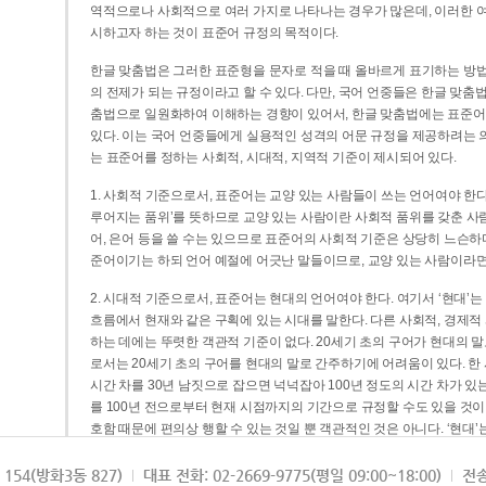
역적으로나 사회적으로 여러 가지로 나타나는 경우가 많은데, 이러한 여
시하고자 하는 것이 표준어 규정의 목적이다.
한글 맞춤법은 그러한 표준형을 문자로 적을 때 올바르게 표기하는 방법
의 전제가 되는 규정이라고 할 수 있다. 다만, 국어 언중들은 한글 맞춤
춤법으로 일원화하여 이해하는 경향이 있어서, 한글 맞춤법에는 표준어
있다. 이는 국어 언중들에게 실용적인 성격의 어문 규정을 제공하려는 
는 표준어를 정하는 사회적, 시대적, 지역적 기준이 제시되어 있다.
1. 사회적 기준으로서, 표준어는 교양 있는 사람들이 쓰는 언어여야 한다
루어지는 품위’를 뜻하므로 교양 있는 사람이란 사회적 품위를 갖춘 사람
어, 은어 등을 쓸 수는 있으므로 표준어의 사회적 기준은 상당히 느슨하다고
준어이기는 하되 언어 예절에 어긋난 말들이므로, 교양 있는 사람이라면
2. 시대적 기준으로서, 표준어는 현대의 언어여야 한다. 여기서 ‘현대
흐름에서 현재와 같은 구획에 있는 시대를 말한다. 다른 사회적, 경제적
하는 데에는 뚜렷한 객관적 기준이 없다. 20세기 초의 구어가 현대의 말
로서는 20세기 초의 구어를 현대의 말로 간주하기에 어려움이 있다. 한
시간 차를 30년 남짓으로 잡으면 넉넉잡아 100년 정도의 시간 차가 있
를 100년 전으로부터 현재 시점까지의 기간으로 규정할 수도 있을 것이다
호함 때문에 편의상 행할 수 있는 것일 뿐 객관적인 것은 아니다. ‘현대
3. 지역적 기준으로서, 표준어는 서울말이어야 한다. 이는 표준어의 공
154(방화3동 827)
대표 전화: 02-2669-9775(평일 09:00~18:00)
전송