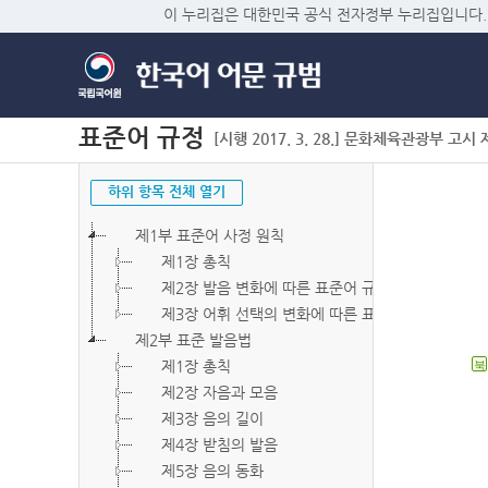
이 누리집은 대한민국 공식 전자정부 누리집입니다.
표준어 규정
[시행 2017. 3. 28.] 문화체육관광부 고시 제2
하위 항목 전체 열기
제1부 표준어 사정 원칙
제1장 총칙
제2장 발음 변화에 따른 표준어 규정
제3장 어휘 선택의 변화에 따른 표준어 규정
제2부 표준 발음법
제1장 총칙
북
제2장 자음과 모음
제3장 음의 길이
제4장 받침의 발음
제5장 음의 동화