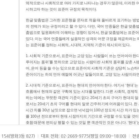
역적으로나 사회적으로 여러 가지로 나타나는 경우가 많은데, 이러한 여
시하고자 하는 것이 표준어 규정의 목적이다.
한글 맞춤법은 그러한 표준형을 문자로 적을 때 올바르게 표기하는 방법
의 전제가 되는 규정이라고 할 수 있다. 다만, 국어 언중들은 한글 맞춤
춤법으로 일원화하여 이해하는 경향이 있어서, 한글 맞춤법에는 표준어
있다. 이는 국어 언중들에게 실용적인 성격의 어문 규정을 제공하려는 
는 표준어를 정하는 사회적, 시대적, 지역적 기준이 제시되어 있다.
1. 사회적 기준으로서, 표준어는 교양 있는 사람들이 쓰는 언어여야 한다
루어지는 품위’를 뜻하므로 교양 있는 사람이란 사회적 품위를 갖춘 사람
어, 은어 등을 쓸 수는 있으므로 표준어의 사회적 기준은 상당히 느슨하다고
준어이기는 하되 언어 예절에 어긋난 말들이므로, 교양 있는 사람이라면
2. 시대적 기준으로서, 표준어는 현대의 언어여야 한다. 여기서 ‘현대
흐름에서 현재와 같은 구획에 있는 시대를 말한다. 다른 사회적, 경제적
하는 데에는 뚜렷한 객관적 기준이 없다. 20세기 초의 구어가 현대의 말
로서는 20세기 초의 구어를 현대의 말로 간주하기에 어려움이 있다. 한
시간 차를 30년 남짓으로 잡으면 넉넉잡아 100년 정도의 시간 차가 있
를 100년 전으로부터 현재 시점까지의 기간으로 규정할 수도 있을 것이다
호함 때문에 편의상 행할 수 있는 것일 뿐 객관적인 것은 아니다. ‘현대
3. 지역적 기준으로서, 표준어는 서울말이어야 한다. 이는 표준어의 공
154(방화3동 827)
대표 전화: 02-2669-9775(평일 09:00~18:00)
전송