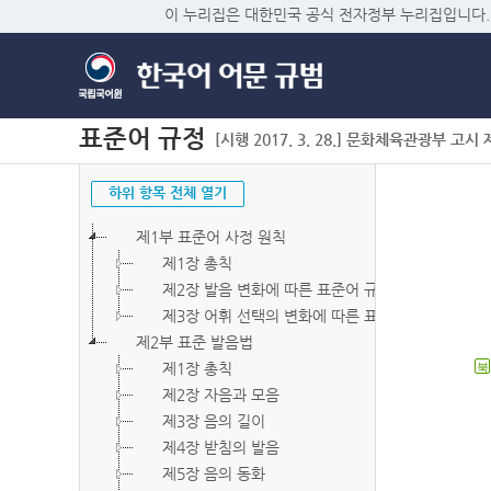
이 누리집은 대한민국 공식 전자정부 누리집입니다.
표준어 규정
[시행 2017. 3. 28.] 문화체육관광부 고시 제2
하위 항목 전체 열기
제1부 표준어 사정 원칙
제1장 총칙
제2장 발음 변화에 따른 표준어 규정
제3장 어휘 선택의 변화에 따른 표준어 규정
제2부 표준 발음법
제1장 총칙
북
제2장 자음과 모음
제3장 음의 길이
제4장 받침의 발음
제5장 음의 동화