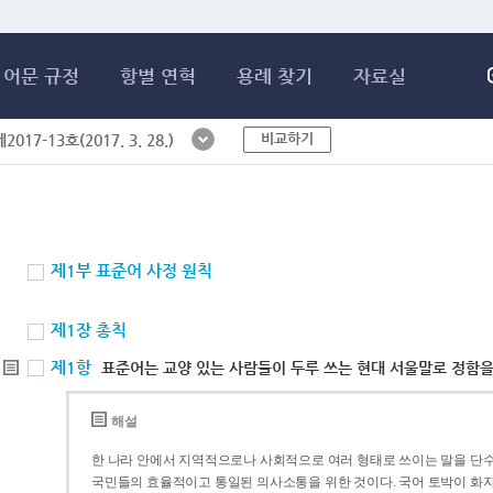
메인콘텐츠 바로가기
어문 규정
항별 연혁
용례 찾기
자료실
비교하기
017-13호(2017. 3. 28.)
제1부 표준어 사정 원칙
제1장 총칙
제1항
표준어는 교양 있는 사람들이 두루 쓰는 현대 서울말로 정함을
해설
한 나라 안에서 지역적으로나 사회적으로 여러 형태로 쓰이는 말을 단수
국민들의 효율적이고 통일된 의사소통을 위한 것이다. 국어 토박이 화자