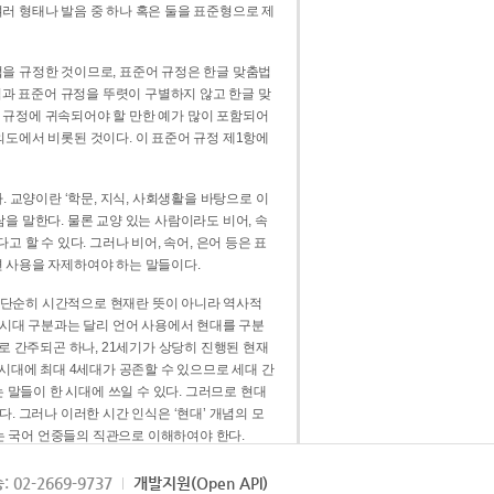
러 형태나 발음 중 하나 혹은 둘을 표준형으로 제
을 규정한 것이므로, 표준어 규정은 한글 맞춤법
법과 표준어 규정을 뚜렷이 구별하지 않고 한글 맞
 규정에 귀속되어야 할 만한 예가 많이 포함되어
의도에서 비롯된 것이다. 이 표준어 규정 제1항에
. 교양이란 ‘학문, 지식, 사회생활을 바탕으로 이
을 말한다. 물론 교양 있는 사람이라도 비어, 속
 할 수 있다. 그러나 비어, 속어, 은어 등은 표
 사용을 자제하여야 하는 말들이다.
’는 단순히 시간적으로 현재란 뜻이 아니라 역사적
 시대 구분과는 달리 언어 사용에서 현대를 구분
로 간주되곤 하나, 21세기가 상당히 진행된 현재
 시대에 최대 4세대가 공존할 수 있으므로 세대 간
는 말들이 한 시대에 쓰일 수 있다. 그러므로 현대
. 그러나 이러한 시간 인식은 ‘현대’ 개념의 모
’는 국어 언중들의 직관으로 이해하여야 한다.
용어적 성격을 가장 크게 드러내 주는 기준이다.
: 02-2669-9737
개발지원(Open API)