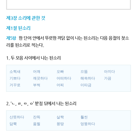
제3장 소리에 관한 것
제1절 된소리
제5항
한 단어 안에서 뚜렷한 까닭 없이 나는 된소리는 다음 음절의 첫소
리를 된소리로 적는다.
1. 두 모음 사이에서 나는 된소리
소쩍새
어깨
오빠
으뜸
아끼다
기쁘다
깨끗하다
어떠하다
해쓱하다
가끔
거꾸로
부썩
어찌
이따금
2. ‘ㄴ, ㄹ, ㅁ, ㅇ’ 받침 뒤에서 나는 된소리
산뜻하다
잔뜩
살짝
훨씬
담뿍
움찔
몽땅
엉뚱하다