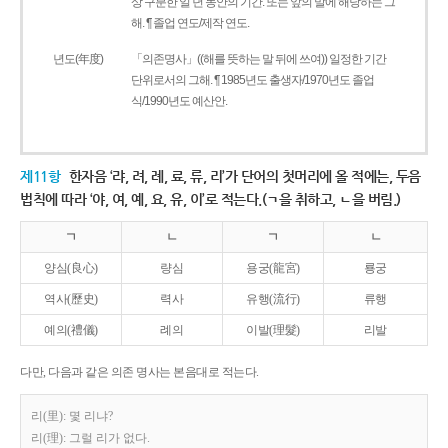
상 구분한 일 년 동안의 기간. 또는 앞의 말에 해당하는 그
해. ¶ 졸업 연도/제작 연도.
년도(年度)
「의존명사」((해를 뜻하는 말 뒤에 쓰여)) 일정한 기간
단위로서의 그해. ¶ 1985년도 출생자/1970년도 졸업
식/1990년도 예산안.
제11항
한자음 ‘랴, 려, 례, 료, 류, 리’가 단어의 첫머리에 올 적에는, 두음
법칙에 따라 ‘야, 여, 예, 요, 유, 이’로 적는다.(ㄱ을 취하고, ㄴ을 버림.)
ㄱ
ㄴ
ㄱ
ㄴ
양심(良心)
량심
용궁(龍宮)
룡궁
역사(歷史)
력사
유행(流行)
류행
예의(禮儀)
례의
이발(理髮)
리발
다만, 다음과 같은 의존 명사는 본음대로 적는다.
리(里): 몇 리냐?
리(理): 그럴 리가 없다.