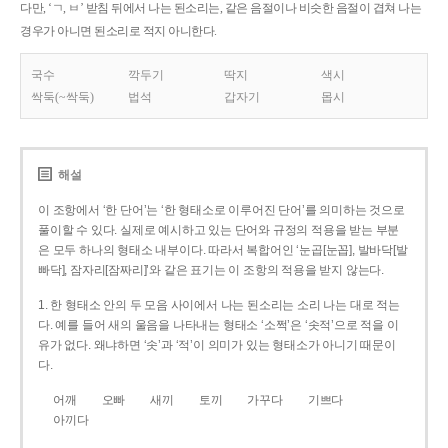
다만, ‘ㄱ, ㅂ’ 받침 뒤에서 나는 된소리는, 같은 음절이나 비슷한 음절이 겹쳐 나는
경우가 아니면 된소리로 적지 아니한다.
국수
깍두기
딱지
색시
싹둑(~싹둑)
법석
갑자기
몹시
해설
이 조항에서 ‘한 단어’는 ‘한 형태소로 이루어진 단어’를 의미하는 것으로
풀이할 수 있다. 실제로 예시하고 있는 단어와 규정의 적용을 받는 부분
은 모두 하나의 형태소 내부이다. 따라서 복합어인 ‘눈곱[눈꼽], 발바닥[발
빠닥], 잠자리[잠짜리]’와 같은 표기는 이 조항의 적용을 받지 않는다.
1. 한 형태소 안의 두 모음 사이에서 나는 된소리는 소리 나는 대로 적는
다. 예를 들어 새의 울음을 나타내는 형태소 ‘소쩍’은 ‘솟적’으로 적을 이
유가 없다. 왜냐하면 ‘솟’과 ‘적’이 의미가 있는 형태소가 아니기 때문이
다.
어깨
오빠
새끼
토끼
가꾸다
기쁘다
아끼다