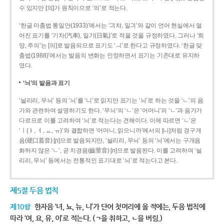
수 있지만 [의]가 원칙이므로 ‘의’로 적는다.
‘한글 마춤법 통일안(1933)’에서는 ‘긔챠, 일긔’와 같이 언어 현실에서 멀
어진 표기를 ‘기차(汽車), 일기(日氣)’로 적을 것을 규정하였다. 그러나 ‘희
망, 주의’는 [의]로 발음되므로 표기도 ‘ㅢ’로 한다고 규정하였다. ‘한글 맞
춤법(1988)’에서는 발음의 변화는 인정하면서 표기는 기존대로 유지하
였다.
‘늬’의 발음과 표기
‘늴리리, 무늬’ 등의 ‘늬’를 ‘니’로 읽지만 표기는 ‘늬’로 하는 것을 ‘ㄴ’의 음
가와 관련하여 설명하기도 한다. ‘무늬’의 ‘ㄴ’은 ‘어머니’의 ‘ㄴ’과 음가가
다르므로 이를 고려하여 ‘늬’로 적는다는 견해이다. 이에 따르면 ‘ㄴ’은
‘ㅣ(ㅑ, ㅕ, ㅛ, ㅠ)’와 결합하면 ‘어머니, 읽으니까’에서의 [니]처럼 경구개
음(硬口蓋音) [ɲ]으로 발음되지만, ‘늴리리, 무늬’ 등의 ‘늬’에서는 구개음
화하지 않은 ‘ㄴ’, 곧 치경음(齒莖音) [n]으로 발음된다. 이를 고려하여 ‘늴
리리, 무늬’ 등에서는 전통적인 표기대로 ‘늬’로 적는다고 본다.
제5절 두음 법칙
제10항
한자음 ‘녀, 뇨, 뉴, 니’가 단어 첫머리에 올 적에는, 두음 법칙에
따라 ‘여, 요, 유, 이’로 적는다. (ㄱ을 취하고, ㄴ을 버림.)