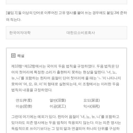
[붙임 3] 둘 이상의 단어로 이루어진 고유 명사를 붙여 쓰는 경우에도 붙임 2에 준하
여 적는다.
한국여자대학
대한요소비료회사
해설
제10항~제12항에서는 국어의 두음 법칙을 규정하였다. 두음 법칙은 단
어의 첫머리에 특정한 소리가 출현하지 못하는 현상을 말한다. ‘녀, 뇨,
뉴, 니’를 포함하는 한자어 음절이 단어 첫머리에 올 때는 ‘ㄴ’이 나타나지
못하여 ‘여, 요, 유, 이’의 형태로 실현되는데, 이 조항에서는 이러한 두음
법칙의 내용을 규정하였다.
연도(年度)
열반(涅槃)
요도(尿道)
이승(尼僧)
이공(泥工)
익사(溺死)
그런데 여기에는 예외가 있다. 한자어 음절이 ‘녀, 뇨, 뉴, 니’를 포함하고
있더라도 의존 명사에는 두음 법칙이 적용되지 않는다. 이는 의존 명사는
독립적으로 쓰이기보다는 그 앞의 말과 연결되어 하나의 단위를 구성하