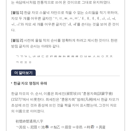
는 속담에서처럼 전통적으로 쓰여 온 것이므로 그대로 유지하였다.
[붙임 1]
한글 자모 스물넉 자만으로 적을 수 없는 소리들을 적기 위하여,
자모 두 개를 어우른 글자인 ‘ㄲ, ㄸ, ㅃ, ㅆ, ㅉ’, ‘ㅐ, ㅒ, ㅔ, ㅖ, ㅘ, ㅚ, ㅝ,
ㅟ, ㅢ’와 자모 세 개를 어우른 글자인 ‘ㅙ, ㅞ’를 쓴다는 것을 보여 준 것이
다.
[붙임 2]
사전에 올릴 적의 순서를 명확하게 하려고 제시한 것이다. 한편
받침 글자의 순서는 아래와 같다.
ㄱ ㄲ ㄳ ㄴ ㄵ ㄶ ㄷ ㄹ ㄺ ㄻ ㄼ ㄽ ㄾ ㄿ ㅀ ㅁ ㅂ ㅄ ㅅ ㅆ ㅇ ㅈ ㅊ
ㅋ ㅌ ㅍ ㅎ
더 알아보기
한글 자모 명칭의 유래
한글 자모의 수, 순서, 이름은 최세진(崔世珍)의 “훈몽자회(訓蒙字會)
(1527)”에서 비롯한다. 최세진은 “훈몽자회” 범례(凡例)에서 한글 자모가
초성에 쓰인 것과 종성에 쓰인 것을 짝을 지어 표시했는데, 그것이 자모
의 이름으로 이어졌다.
初聲終聲通用八字
ㄱ其役 ㄴ尼隱 ㄷ池
ㄹ梨乙 ㅁ眉音 ㅂ非邑 ㅅ時
ㆁ異凝