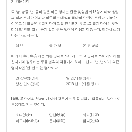
기 때문이다.
즉 ‘냥, 냥쭝, 년’ 등과 같은 의존 명사는 한글 맞춤법 제42항에 따라 앞말
과 띄어 쓰지만 언제나 의존하는 대상과 하나의 단위로 쓰인다. 이러한
이유로 이 말들은 독립된 단어로 잘 인식되지 않고, 그 결과 단어의 첫머
리에도 ‘연도, 열반’ 등과 달리 두음 법칙이 적용되지 않는다. 따라서 소리
나는 대로 적는다.
십 년
금 한 냥
은 두 냥쭝
따라서 ‘年’, ‘年度’처럼 의존 명사로 쓰이기도 하고 명사로 쓰이기도 하는
한자어의 경우에는 두음 법칙의 적용에서 차이가 난다. ‘년, 년도’가 의존
명사라면 ‘연, 연도’는 명사이다.
연 강수량(명사)
일 년(의존 명사)
생산 연도(명사)
2018 년도(의존 명사)
[붙임 1]
단어의 첫머리가 아닌 경우에는 두음 법칙이 적용되지 않으므로
본음대로 적는 것이다.
소녀(少女)
만년(晩年)
배뇨(排尿)
비구니(比丘尼)
운니(雲泥)
탐닉(耽溺)