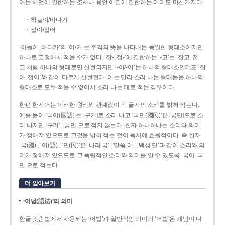
이는 체언에 결합하는 조사나 용언 어간에 결합하는 어미도 마찬가지다.
하늘이/바다가
잡아/접어
‘하늘이, 바다가’의 ‘이/가’는 주격의 뜻을 나타내는 동일한 형태소이지만
하나로 고정해서 적을 수가 없다. ‘잡-, 접-’에 결합하는 ‘-고’는 ‘잡고, 접
고’처럼 하나의 형태로만 실현되지만 ‘-아/-어’는 하나의 형태소인데도 ‘잡
아, 접어’와 같이 다르게 실현된다. 이는 달리 소리 나는 형태들을 하나의
형태소로 모두 적을 수 없어서 소리 나는 대로 적는 경우이다.
한편 한자어는 이러한 원리와 관계없이 각 글자의 소리를 밝혀 적는다.
예를 들어 ‘국어(國語)’는 [구거]로 소리 나고 ‘국민(國民)’은 [궁민]으로 소
리 나지만 ‘구거’, ‘궁민’으로 적지 않는다. 한자 하나하나는 소리와 의미
가 정해져 있으므로 그것을 밝혀 적는 것이 독서에 효율적이다. 즉 한자
‘국(國)’, ‘어(語)’, ‘민(民)’은 ‘나라 국’, ‘말씀 어’, ‘백성 민’과 같이 소리와 의
미가 정해져 있으므로 그 독립적인 소리와 의미를 알 수 있도록 ‘국어, 국
민’으로 적는다.
더 알아보기
‘어법(語法)’의 의미
한글 맞춤법에서 사용되는 ‘어법’과 일반적인 의미의 ‘어법’은 개념이 다