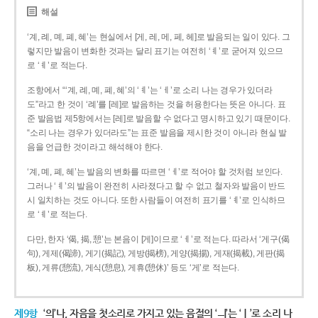
해설
‘계, 례, 몌, 폐, 혜’는 현실에서 [게, 레, 메, 페, 헤]로 발음되는 일이 있다. 그
렇지만 발음이 변화한 것과는 달리 표기는 여전히 ‘ㅖ’로 굳어져 있으므
로 ‘ㅖ’로 적는다.
조항에서 “‘계, 례, 몌, 폐, 혜’의 ‘ㅖ’는 ‘ㅔ’로 소리 나는 경우가 있더라
도”라고 한 것이 ‘례’를 [레]로 발음하는 것을 허용한다는 뜻은 아니다. 표
준 발음법 제5항에서는 [레]로 발음할 수 없다고 명시하고 있기 때문이다.
“소리 나는 경우가 있더라도”는 표준 발음을 제시한 것이 아니라 현실 발
음을 언급한 것이라고 해석해야 한다.
‘계, 몌, 폐, 혜’는 발음의 변화를 따르면 ‘ㅔ’로 적어야 할 것처럼 보인다.
그러나 ‘ㅖ’의 발음이 완전히 사라졌다고 할 수 없고 철자와 발음이 반드
시 일치하는 것도 아니다. 또한 사람들이 여전히 표기를 ‘ㅖ’로 인식하므
로 ‘ㅖ’로 적는다.
다만, 한자 ‘偈, 揭, 憩’는 본음이 [게]이므로 ‘ㅔ’로 적는다. 따라서 ‘게구(偈
句), 게제(偈諦), 게기(揭記), 게방(揭榜), 게양(揭揚), 게재(揭載), 게판(揭
板), 게류(憩流), 게식(憩息), 게휴(憩休)’ 등도 ‘게’로 적는다.
제9항
‘의’나, 자음을 첫소리로 가지고 있는 음절의 ‘ㅢ’는 ‘ㅣ’로 소리 나