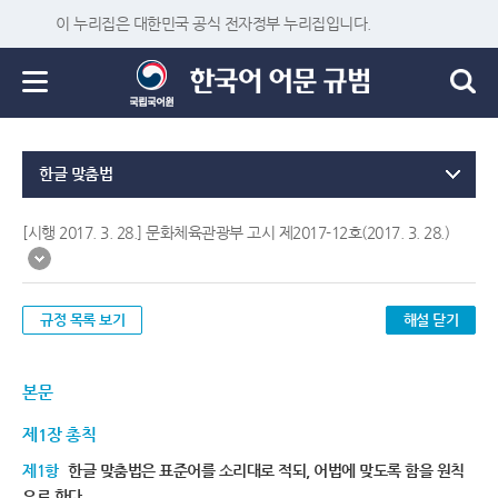
이 누리집은 대한민국 공식 전자정부 누리집입니다.
한글 맞춤법
[시행 2017. 3. 28.] 문화체육관광부 고시 제2017-12호(2017. 3. 28.)
규정 목록 보기
해설 닫기
본문
제1장 총칙
제1항
한글 맞춤법은 표준어를 소리대로 적되, 어법에 맞도록 함을 원칙
으로 한다.