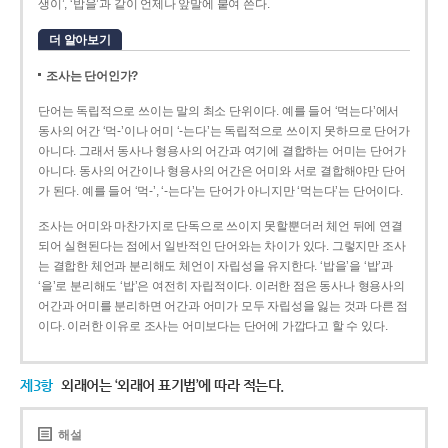
생이’, ‘밥을’과 같이 언제나 앞말에 붙여 쓴다.
더 알아보기
조사는 단어인가?
단어는 독립적으로 쓰이는 말의 최소 단위이다. 예를 들어 ‘먹는다’에서
동사의 어간 ‘먹-­’이나 어미 ‘­-는다’는 독립적으로 쓰이지 못하므로 단어가
아니다. 그래서 동사나 형용사의 어간과 여기에 결합하는 어미는 단어가
아니다. 동사의 어간이나 형용사의 어간은 어미와 서로 결합해야만 단어
가 된다. 예를 들어 ‘먹-’, ‘-는다’는 단어가 아니지만 ‘먹는다’는 단어이다.
조사는 어미와 마찬가지로 단독으로 쓰이지 못할뿐더러 체언 뒤에 연결
되어 실현된다는 점에서 일반적인 단어와는 차이가 있다. 그렇지만 조사
는 결합한 체언과 분리해도 체언이 자립성을 유지한다. ‘밥을’을 ‘밥’과
‘을’로 분리해도 ‘밥’은 여전히 자립적이다. 이러한 점은 동사나 형용사의
어간과 어미를 분리하면 어간과 어미가 모두 자립성을 잃는 것과 다른 점
이다. 이러한 이유로 조사는 어미보다는 단어에 가깝다고 할 수 있다.
제3항
외래어는 ‘외래어 표기법’에 따라 적는다.
해설