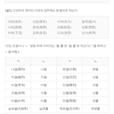
[붙임 1] 단어의 첫머리 이외의 경우에는 본음대로 적는다.
개량(改良)
선량(善良)
수력(水力)
협력(協力)
사례(謝禮)
혼례(婚禮)
와룡(臥龍)
쌍룡(雙龍)
하류(下流)
급류(急流)
도리(道理)
진리(眞理)
다만, 모음이나 ‘ㄴ’ 받침 뒤에 이어지는 ‘렬, 률’은 ‘열, 율’로 적는다.(ㄱ을 취하고
ㄴ을 버림.)
ㄱ
ㄴ
ㄱ
ㄴ
나열(羅列)
나렬
분열(分裂)
분렬
치열(齒列)
치렬
선열(先烈)
선렬
비열(卑劣)
비렬
진열(陳列)
진렬
규율(規律)
규률
선율(旋律)
선률
비율(比率)
비률
전율(戰慄)
전률
실패율(失敗率)
실패률
백분율(百分率)
백분률