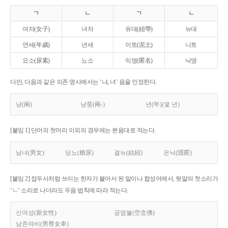
ㄱ
ㄴ
ㄱ
ㄴ
여자(女子)
녀자
유대(紐帶)
뉴대
연세(年歲)
년세
이토(泥土)
니토
요소(尿素)
뇨소
익명(匿名)
닉명
다만, 다음과 같은 의존 명사에서는 ‘냐, 녀’ 음을 인정한다.
냥(兩)
냥쭝(兩-)
년(年)(몇 년)
[붙임 1] 단어의 첫머리 이외의 경우에는 본음대로 적는다.
남녀(男女)
당뇨(糖尿)
결뉴(結紐)
은닉(隱匿)
[붙임 2] 접두사처럼 쓰이는 한자가 붙어서 된 말이나 합성어에서, 뒷말의 첫소리가
‘ㄴ’ 소리로 나더라도 두음 법칙에 따라 적는다.
신여성(新女性)
공염불(空念佛)
남존여비(男尊女卑)