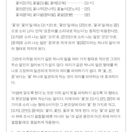
……………
꽃이[꼬치], 꽃을[꼬츨], 꽃에[꼬체]
[꼬ㅊ]
…
꽃만[꼰만], 꽃나무[꼰나무], 꽃놀이[꼰노리]
[꼰]
………
꽃과[꼳꽈], 꽃다발[꼳따발], 꽃밭[꼳빧]
[꼳]
‘꽃’은 ‘꽃이’일 때는 [꼬ㅊ]으로, ‘꽃만’일 때는 [꼰]으로, ‘꽃과’일 때는 [꼳]
으로 소리 난다. 만약 ‘표준어를 소리대로 적는다’는 원칙만 적용한다면,
[꼬치]로 소리 나는 말은 ‘꼬치’로, [꼰만]으로 소리 나는 말은 ‘꼰만’으로,
[꼳꽈]로 소리 나는 말은 ‘꼳꽈’로 적게 되어 ‘꽃[花]’이라는 하나의 말이 여
러 형태로 적히게 된다.
그런데 이처럼 의미가 같은 하나의 말을 여러 가지 형태로 적으면 그것이
무슨 말인지 알아보기가 쉽지 않다. 의미가 같은 하나의 말은 형태를 하
나로 고정하여 일관되게 적어야 의미를 파악하기가 쉽다. 즉 ‘꽃, 꼰,
꼳’보다는 ‘꽃’ 하나로 일관되게 적는 것이 의미를 파악하는 데 효과적이
다.
‘어법에 맞도록 한다’는 것은 이와 같이 뜻을 파악하기 쉽도록 각 형태소
의 본모양을 밝혀 적는다는 말이다. 이에 따라 ‘꽃’은 [꼬ㅊ], [꼰], [꼳]의 세
가지로 소리 나는 형태소이지만 그 본모양에 따라 ‘꽃’ 한 가지로 적고,
[꼬치], [꼰만], [꼳꽈]도 ‘꽃이, 꽃만, 꽃과’로 적게 된다. 이는 ‘꽃’과 같은 명
사 뒤에 조사가 결합할 때뿐 아니라 ‘늙-’과 같은 용언의 어간 뒤에 어미가
결합할 때도 동일하게 적용된다.