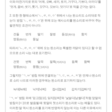
이와 마찬가지로 위의 ‘어깨, 오빠, 새끼, 토끼, 가꾸다, 기쁘다, 아끼다’를
‘엇개, 옵바, 샛기, 톳기, 갓구다, 깃브다, 앗기다’로 적을 근거는 없다.
2. 또한 한 형태소에서 ‘ㄴ, ㄹ, ㅁ, ㅇ’ 뒤에서 나는 된소리도 소리대로 적
는다. 받침 ‘ㄴ, ㄹ, ㅁ, ㅇ’은 뒤에 오는 예사소리를 된소리로 바꾸어 주는
필연적인 조건이 아니다.
건들
번개
딸기
절벙
듬성
함지
(하다)
껑둥
뭉실
(하다)
따라서 ‘ㄴ, ㄹ, ㅁ, ㅇ’ 뒤에 오는 된소리는 특별한 까닭이 있다고 할 수 없
으므로 소리 나는 대로 표기한다.
건뜻
번쩍
딸꾹
절뚝
듬뿍
함빡
(거리다)
껑뚱
뭉뚱
(하다)
(그리다)
그렇지만 ‘ㄱ, ㅂ’ 받침 뒤에 연결되는 ‘ㄱ, ㄷ, ㅂ, ㅅ, ㅈ’은 언제나 된소리
로 소리 나므로 이러한 경우에는 된소리로 표기하지 않는다.
늑대[늑때]
낙지[낙찌]
접시[접씨]
갑자기[갑짜기]
‘ㄱ, ㅂ’ 받침 외에 ‘믿고[믿꼬], 잊지[읻찌]’와 ‘낯설다[낟썰다]’처럼 앞말의
받침이 [ㄷ]으로 발음될 때 뒷말의 첫소리가 된소리로 나는 예들도 있다.
이러한 말 역시 된소리를 표기에 반영하지 않는데 이는 다른 이유에서이