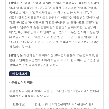
[붙임 2]
‘신-여성, 구-여성, 공-염불’은 이미 두음 법칙이 적용된 자립적인
명사 ‘여성, 염불’에 ‘신-, 구-, 공-’이 결합한 구조이므로 ‘신여성, 구여성,
공염불’로 적는다. ‘접두사처럼 쓰이는 한자’라고 한 것은 ‘신(新), 구
(舊)’와 같은 한자를 접두사로만 단정하기 어렵다는 점을 밝힌 것이다. 실
제로 ‘구(舊)’는 ‘구 시민 회관’과 같은 구성에서는 관형사로도 쓰인다. ‘남
존­-여비, 남부-­여대’ 등은 엄밀히 말하면 합성어는 아니지만, ‘남존’, ‘여
비’, ‘남부’, ‘여대’ 등이 마치 단어와 같이 인식되어 두음 법칙이 적용된 형
태로 굳어져 쓰이고 있는 것이다. 한편 ‘신년도, 구년도’ 등은 발음이 [신
년도], [구ː년도]이며 ‘신년­-도, 구년-­도’로 분석되는 구조이므로 이 규정이
적용되지 않는다.
[붙임 3]
둘 이상의 단어로 이루어진 고유 명사를 붙여 쓰는 경우에도, 결
합된 각 단어를 두음 법칙에 따라 적는다. 따라서 ‘한국 여자 농구 연맹’을
붙여서 쓰면 ‘한국여자농구연맹’이 된다.
더 알아보기
두음 법칙의 적용
두음 법칙의 적용에 차이가 있는 ‘연도’와 ‘년도’는 “표준국어대사전”에서
이러한 차이점을 확인할 수 있다.
연도(年度)
「명사」 사무나 회계 결산 따위의 처리를 위하여 편의