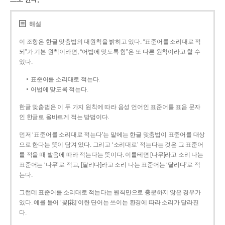
해설
이 조항은 한글 맞춤법의 대원칙을 밝히고 있다. “표준어를 소리대로 적
되”가 기본 원칙이라면, “어법에 맞도록 함”은 또 다른 원칙이라고 할 수
있다.
표준어를 소리대로 적는다.
어법에 맞도록 적는다.
한글 맞춤법은 이 두 가지 원칙에 따라 음성 언어인 표준어를 표음 문자
인 한글로 올바르게 적는 방법이다.
먼저 ‘표준어를 소리대로 적는다’는 말에는 한글 맞춤법이 표준어를 대상
으로 한다는 뜻이 담겨 있다. 그리고 ‘소리대로’ 적는다는 것은 그 표준어
를 적을 때 발음에 따라 적는다는 뜻이다. 이를테면 [나무]라고 소리 나는
표준어는 ‘나무’로 적고, [달리다]라고 소리 나는 표준어는 ‘달리다’로 적
는다.
그런데 표준어를 소리대로 적는다는 원칙만으로 충분하지 않은 경우가
있다. 예를 들어 ‘꽃[花]’이란 단어는 쓰이는 환경에 따라 소리가 달라진
다.