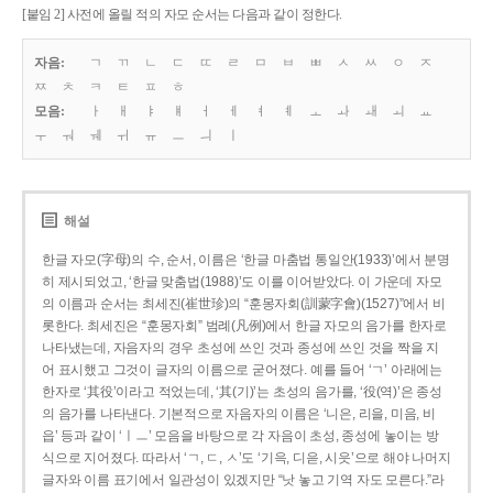
[붙임 2] 사전에 올릴 적의 자모 순서는 다음과 같이 정한다.
자음:
ㄱ
ㄲ
ㄴ
ㄷ
ㄸ
ㄹ
ㅁ
ㅂ
ㅃ
ㅅ
ㅆ
ㅇ
ㅈ
ㅉ
ㅊ
ㅋ
ㅌ
ㅍ
ㅎ
모음:
ㅏ
ㅐ
ㅑ
ㅒ
ㅓ
ㅔ
ㅕ
ㅖ
ㅗ
ㅘ
ㅙ
ㅚ
ㅛ
ㅜ
ㅝ
ㅞ
ㅟ
ㅠ
ㅡ
ㅢ
ㅣ
해설
한글 자모(字母)의 수, 순서, 이름은 ‘한글 마춤법 통일안(1933)’에서 분명
히 제시되었고, ‘한글 맞춤법(1988)’도 이를 이어받았다. 이 가운데 자모
의 이름과 순서는 최세진(崔世珍)의 “훈몽자회(訓蒙字會)(1527)”에서 비
롯한다. 최세진은 “훈몽자회” 범례(凡例)에서 한글 자모의 음가를 한자로
나타냈는데, 자음자의 경우 초성에 쓰인 것과 종성에 쓰인 것을 짝을 지
어 표시했고 그것이 글자의 이름으로 굳어졌다. 예를 들어 ‘ㄱ’ 아래에는
한자로 ‘其役’이라고 적었는데, ‘其(기)’는 초성의 음가를, ‘役(역)’은 종성
의 음가를 나타낸다. 기본적으로 자음자의 이름은 ‘니은, 리을, 미음, 비
읍’ 등과 같이 ‘ㅣㅡ’ 모음을 바탕으로 각 자음이 초성, 종성에 놓이는 방
식으로 지어졌다. 따라서 ‘ㄱ, ㄷ, ㅅ’도 ‘기윽, 디읃, 시읏’으로 해야 나머지
글자와 이름 표기에서 일관성이 있겠지만 “낫 놓고 기역 자도 모른다.”라