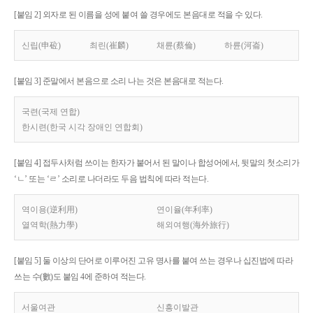
[붙임 2] 외자로 된 이름을 성에 붙여 쓸 경우에도 본음대로 적을 수 있다.
신립(申砬)
최린(崔麟)
채륜(蔡倫)
하륜(河崙)
[붙임 3] 준말에서 본음으로 소리 나는 것은 본음대로 적는다.
국련(국제 연합)
한시련(한국 시각 장애인 연합회)
[붙임 4] 접두사처럼 쓰이는 한자가 붙어서 된 말이나 합성어에서, 뒷말의 첫소리가
‘ㄴ’ 또는 ‘ㄹ’ 소리로 나더라도 두음 법칙에 따라 적는다.
역이용(逆利用)
연이율(年利率)
열역학(熱力學)
해외여행(海外旅行)
[붙임 5] 둘 이상의 단어로 이루어진 고유 명사를 붙여 쓰는 경우나 십진법에 따라
쓰는 수(數)도 붙임 4에 준하여 적는다.
서울여관
신흥이발관