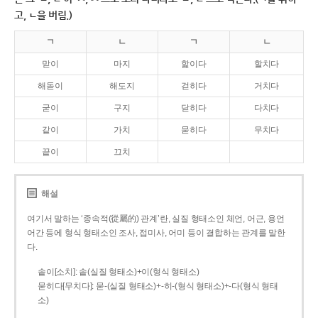
고, ㄴ을 버림.)
ㄱ
ㄴ
ㄱ
ㄴ
맏이
마지
핥이다
할치다
해돋이
해도지
걷히다
거치다
굳이
구지
닫히다
다치다
같이
가치
묻히다
무치다
끝이
끄치
해설
여기서 말하는 ‘종속적(從屬的) 관계’란, 실질 형태소인 체언, 어근, 용언
어간 등에 형식 형태소인 조사, 접미사, 어미 등이 결합하는 관계를 말한
다.
솥이[소치]: 솥(실질 형태소)+이(형식 형태소)
묻히다[무치다]: 묻­-(실질 형태소)+­-히­-(형식 형태소)+-다(형식 형태
소)