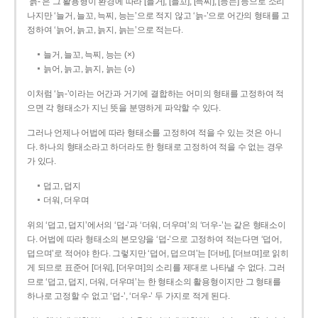
‘늙-’은 그 활용형이 환경에 따라 [늘거], [늘꼬], [늑찌], [능는] 등으로 소리
나지만 ‘늘거, 늘꼬, 늑찌, 능는’으로 적지 않고 ‘늙-’으로 어간의 형태를 고
정하여 ‘늙어, 늙고, 늙지, 늙는’으로 적는다.
늘거, 늘꼬, 늑찌, 능는 (×)
늙어, 늙고, 늙지, 늙는 (○)
이처럼 ‘늙-­’이라는 어간과 거기에 결합하는 어미의 형태를 고정하여 적
으면 각 형태소가 지닌 뜻을 분명하게 파악할 수 있다.
그러나 언제나 어법에 따라 형태소를 고정하여 적을 수 있는 것은 아니
다. 하나의 형태소라고 하더라도 한 형태로 고정하여 적을 수 없는 경우
가 있다.
덥고, 덥지
더워, 더우며
위의 ‘덥고, 덥지’에서의 ‘덥-­’과 ‘더워, 더우며’의 ‘더우-­’는 같은 형태소이
다. 어법에 따라 형태소의 본모양을 ‘덥-­’으로 고정하여 적는다면 ‘덥어,
덥으며’로 적어야 한다. 그렇지만 ‘덥어, 덥으며’는 [더버], [더브며]로 읽히
게 되므로 표준어 [더워], [더우며]의 소리를 제대로 나타낼 수 없다. 그러
므로 ‘덥고, 덥지, 더워, 더우며’는 한 형태소의 활용형이지만 그 형태를
하나로 고정할 수 없고 ‘덥-’, ‘더우-’ 두 가지로 적게 된다.