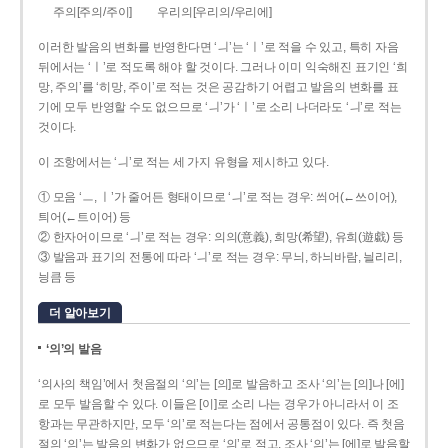
주의[주의/주이]
우리의[우리의/우리에]
이러한 발음의 변화를 반영한다면 ‘ㅢ’는 ‘ㅣ’로 적을 수 있고, 특히 자음
뒤에서는 ‘ㅣ’로 적도록 해야 할 것이다. 그러나 이미 익숙해진 표기인 ‘희
망, 주의’를 ‘히망, 주이’로 적는 것은 공감하기 어렵고 발음의 변화를 표
기에 모두 반영할 수도 없으므로 ‘ㅢ’가 ‘ㅣ’로 소리 나더라도 ‘ㅢ’로 적는
것이다.
이 조항에서는 ‘ㅢ’로 적는 세 가지 유형을 제시하고 있다.
① 모음 ‘ㅡ, ㅣ’가 줄어든 형태이므로 ‘ㅢ’로 적는 경우: 씌어(←쓰이어),
틔어(←트이어) 등
② 한자어이므로 ‘ㅢ’로 적는 경우: 의의(意義), 희망(希望), 유희(遊戱) 등
③ 발음과 표기의 전통에 따라 ‘ㅢ’로 적는 경우: 무늬, 하늬바람, 늴리리,
닁큼 등
더 알아보기
‘의’의 발음
‘의사의 책임’에서 첫음절의 ‘의’는 [의]로 발음하고 조사 ‘의’는 [의]나 [에]
로 모두 발음할 수 있다. 이들은 [이]로 소리 나는 경우가 아니라서 이 조
항과는 무관하지만, 모두 ‘의’로 적는다는 점에서 공통점이 있다. 즉 첫음
절의 ‘의’는 발음의 변화가 없으므로 ‘의’로 적고, 조사 ‘의’는 [에]로 발음할