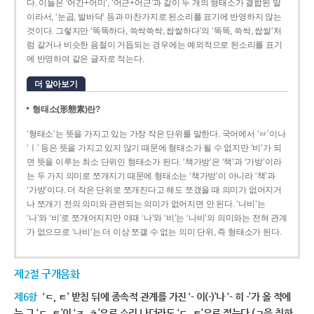
다. 이들은 ‘어간+어미’, ‘어근+어근’과 같이 두 개의 형태소가 결합된 말
이라서, ‘눈곱, 발바닥’ 등과 마찬가지로 된소리를 표기에 반영하지 않는
것이다. 그렇지만 ‘똑똑하다, 쓱싹쓱싹, 쌉쌀하다’의 ‘똑똑, 쓱싹, 쌉쌀’처
럼 같거나 비슷한 음절이 거듭되는 경우에는 예외적으로 된소리를 표기
에 반영하여 같은 글자로 적는다.
더 알아보기
형태소(形態素)란?
‘형태소’는 뜻을 가지고 있는 가장 작은 단위를 말한다. 국어에서 ‘ㅂ’이나
‘ㅣ’ 등은 뜻을 가지고 있지 않기 때문에 형태소가 될 수 없지만 ‘비’가 되
면 뜻을 이루는 최소 단위인 형태소가 된다. ‘책가방’은 ‘책’과 ‘가방’이라
는 두 가지 의미로 쪼개지기 때문에 형태소는 ‘책가방’이 아니라 ‘책’과
‘가방’이다. 더 작은 단위로 쪼개진다고 해도 쪼갰을 때 의미가 없어지거
나 쪼개기 전의 의미와 관련되는 의미가 없어지면 안 된다. ‘나비’는
‘나’와 ‘비’로 쪼개어지지만 이때 ‘나’와 ‘비’는 ‘나비’의 의미와는 전혀 관계
가 없으므로 ‘나비’는 더 이상 쪼갤 수 없는 의미 단위, 즉 형태소가 된다.
제2절 구개음화
제6항
‘ㄷ, ㅌ’ 받침 뒤에 종속적 관계를 가진 ‘- 이(-)’나 ‘- 히 -’가 올 적에
는 그 ‘ㄷ, ㅌ’이 ‘ㅈ, ㅊ’으로 소리 나더라도 ‘ㄷ, ㅌ’으로 적는다.(ㄱ을 취하