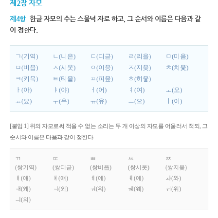
제2장 자모
제4항
한글 자모의 수는 스물넉 자로 하고, 그 순서와 이름은 다음과 같
이 정한다.
ㄱ(기역)
ㄴ(니은)
ㄷ(디귿)
ㄹ(리을)
ㅁ(미음)
ㅂ(비읍)
ㅅ(시옷)
ㅇ(이응)
ㅈ(지읒)
ㅊ(치읓)
ㅋ(키읔)
ㅌ(티읕)
ㅍ(피읖)
ㅎ(히읗)
ㅏ(아)
ㅑ(야)
ㅓ(어)
ㅕ(여)
ㅗ(오)
ㅛ(요)
ㅜ(우)
ㅠ(유)
ㅡ(으)
ㅣ(이)
[붙임 1] 위의 자모로써 적을 수 없는 소리는 두 개 이상의 자모를 어울러서 적되, 그
순서와 이름은 다음과 같이 정한다.
ㄲ
ㄸ
ㅃ
ㅆ
ㅉ
(쌍기역)
(쌍디귿)
(쌍비읍)
(쌍시옷)
(쌍지읒)
ㅐ(애)
ㅒ(얘)
ㅔ(에)
ㅖ(예)
ㅘ(와)
ㅙ(왜)
ㅚ(외)
ㅝ(워)
ㅞ(웨)
ㅟ(위)
ㅢ(의)