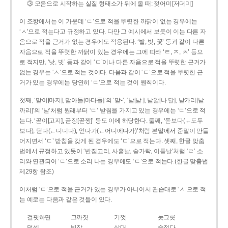
③ 모음으로 시작하는 실질 형태소가 뒤에 올 때: 젖어미[저더미]
이 조항에서는 이 가운데 ‘ㄷ’으로 적을 뚜렷한 까닭이 없는 경우에는
‘ㅅ’으로 적는다고 규정하고 있다. 다만 그 예시에서 보듯이 이는 다른 자
음으로 적을 근거가 없는 경우에도 적용된다. ‘밭, 빚, 꽃’ 등과 같이 다른
자음으로 적을 뚜렷한 까닭이 있는 경우에는 그에 따라 ‘ㅌ, ㅈ, ㅊ’ 등으
로 적지만, ‘낫, 빗’ 등과 같이 ‘ㄷ’이나 다른 자음으로 적을 뚜렷한 근거가
없는 경우는 ‘ㅅ’으로 적는 것이다. 다음과 같이 ‘ㄷ’으로 적을 뚜렷한 근
거가 있는 경우에는 당연히 ‘ㄷ’으로 적는 것이 원칙이다.
첫째, ‘맏이[마지], 맏아들[마다들]’의 ‘맏-’, ‘낟[낟ː], 낟알[나ː달], 낟가리[낟ː
까리]’의 ‘낟’처럼 원래부터 ‘ㄷ’ 받침을 가지고 있는 경우에는 ‘ㄷ’으로 적
는다. ‘곧이[고지], 곧장[곧짱]’ 등도 이에 해당한다. 둘째, ‘돋보다(←도두
보다), 딛다(←디디다), 얻다가(←어디에다가)’처럼 본말에서 준말이 만들
어지면서 ‘ㄷ’ 받침을 갖게 된 경우에도 ‘ㄷ’으로 적는다. 셋째, 한글 맞춤
법에서 규정하고 있듯이 ‘반짇고리, 사흗날, 숟가락, 이튿날’처럼 ‘ㄹ’ 소
리와 연관되어 ‘ㄷ’으로 소리 나는 경우에도 ‘ㄷ’으로 적는다.(한글 맞춤법
제29항 참조)
이처럼 ‘ㄷ’으로 적을 근거가 있는 경우가 아니어서 관습대로 ‘ㅅ’으로 적
는 예로는 다음과 같은 것들이 있다.
걸핏하면
그까짓
기껏
놋그릇
덧셈
빗장
삿대
숫접다