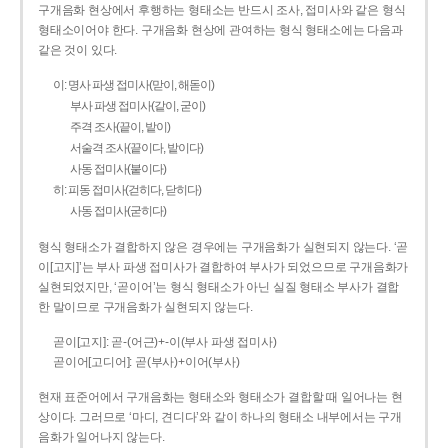
구개음화 현상에서 후행하는 형태소는 반드시 조사, 접미사와 같은 형식
형태소이어야 한다. 구개음화 현상에 관여하는 형식 형태소에는 다음과
같은 것이 있다.
이: 명사 파생 접미사(맏이, 해돋이)
부사 파생 접미사(같이, 굳이)
주격 조사(끝이, 밭이)
서술격 조사(끝이다, 밭이다)
사동 접미사(붙이다)
히: 피동 접미사(걷히다, 닫히다)
사동 접미사(굳히다)
형식 형태소가 결합하지 않은 경우에는 구개음화가 실현되지 않는다. ‘곧
이[고지]’는 부사 파생 접미사가 결합하여 부사가 되었으므로 구개음화가
실현되었지만, ‘곧이어’는 형식 형태소가 아닌 실질 형태소 부사가 결합
한 말이므로 구개음화가 실현되지 않는다.
곧이[고지]: 곧-­(어근)+­-이(부사 파생 접미사)
곧이어[고디어]: 곧(부사)+이어(부사)
현재 표준어에서 구개음화는 형태소와 형태소가 결합할 때 일어나는 현
상이다. 그러므로 ‘마디, 견디다’와 같이 하나의 형태소 내부에서는 구개
음화가 일어나지 않는다.