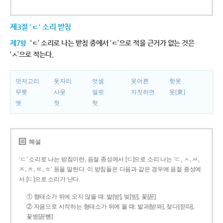
제3절 'ㄷ' 소리 받침
제7항
‘ㄷ’ 소리로 나는 받침 중에서 ‘ㄷ’으로 적을 근거가 없는 것은
‘ㅅ’으로 적는다.
덧저고리
돗자리
엇셈
웃어른
핫옷
무릇
사뭇
얼핏
자칫하면
뭇[衆]
옛
첫
헛
해설
‘ㄷ’ 소리로 나는 받침이란, 음절 종성에서 [ㄷ]으로 소리 나는 ‘ㄷ, ㅅ, ㅆ,
ㅈ, ㅊ, ㅌ, ㅎ’ 등을 말한다. 이 받침들은 다음과 같은 경우에 음절 종성에
서 [ㄷ]으로 소리가 난다.
① 형태소가 뒤에 오지 않을 때: 밭[받], 빚[빋], 꽃[꼳]
② 자음으로 시작하는 형태소가 뒤에 올 때: 밭과[받꽈], 젖다[젇따],
꽃병[꼳뼝]