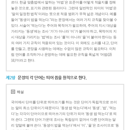
르다. 한글 맞춤법에서 말하는 ‘어법’은 표준어를 어떻게 적을지를 정해
놓은 것으로, 표기와 관련된 원리이다. 그런데 일반적인 의미의 ‘어법’은
‘말의 일정한 법칙’이라는 뜻으로 적용 범위가 무척 넓은 개념이다. 예를
들어 “동생이 밥을 먹는다.”라는 문장에서는 여러 가지 규칙을 찾아볼 수
있다. 서술어 ‘먹는다’는 주어와 목적어가 필요하며, 주어의 지시 대상을
가리키는 ‘동생’에는 조사 ‘가’가 아니라 ‘이’가 붙어야 하고, 목적어의 지
시 대상을 가리키는 ‘밥’에는 조사 ‘를’이 아니라 ‘을’이 붙어야 한다는 등
의 여러 가지 규칙이 적용되어 있는 것이다. 이 외에도 소리를 내고, 단어
를 만들고, 문장을 사용하는 데에는 수없이 많은 규칙이 필요하다. 이처
럼 언어를 조직하거나 운영하는 데에 필요한 규칙을 폭넓게 ‘어법(語
法)’이라고 한다.
제2항
문장의 각 단어는 띄어 씀을 원칙으로 한다.
해설
국어에서 단어를 단위로 띄어쓰기를 하는 것은 단어가 독립적으로 쓰이
는 말의 최소 단위이기 때문이다. ‘동생 밥 먹는다’에서 ‘동생’, ‘밥’, ‘먹는
다’는 각각이 단어이므로 띄어쓰기의 단위가 되어 ‘동생 밥 먹는다’로 띄
어 쓴다. 그런데 단어 가운데 조사는 독립성이 없어서 다른 단어와는 달
리 앞말에 붙여 쓴다. ‘동생이 밥을 먹는다’에서 ‘이’, ‘을’은 조사이므로 ‘동