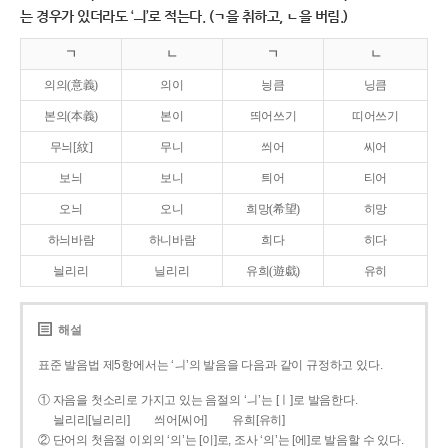
는 경우가 있더라도 ‘ㅢ’로 적는다. (ㄱ을 취하고, ㄴ을 버림.)
ㄱ
ㄴ
ㄱ
ㄴ
의의(意義)
의이
닁큼
닝큼
본의(本義)
본이
띄어쓰기
띠어쓰기
무늬[紋]
무니
씌어
씨어
보늬
보니
틔어
티어
오늬
오니
희망(希望)
히망
하늬바람
하니바람
희다
히다
늴리리
닐리리
유희(遊戱)
유히
해설
표준 발음법 제5항에서는 ‘ㅢ’의 발음을 다음과 같이 규정하고 있다.
① 자음을 첫소리로 가지고 있는 음절의 ‘ㅢ’는 [ㅣ]로 발음한다.
늴리리[닐리리]
씌어[씨어]
유희[유히]
② 단어의 첫음절 이외의 ‘의’는 [이]로, 조사 ‘의’는 [에]로 발음할 수 있다.