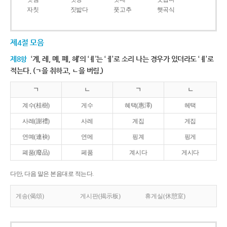
자칫
짓밟다
풋고추
햇곡식
제4절 모음
제8항
‘계, 례, 몌, 폐, 혜’의 ‘ㅖ’는 ‘ㅔ’로 소리 나는 경우가 있더라도 ‘ㅖ’로
적는다. (ㄱ을 취하고, ㄴ을 버림.)
ㄱ
ㄴ
ㄱ
ㄴ
계수(桂樹)
게수
혜택(惠澤)
헤택
사례(謝禮)
사레
계집
게집
연몌(連袂)
연메
핑계
핑게
폐품(廢品)
페품
계시다
게시다
다만, 다음 말은 본음대로 적는다.
게송(偈頌)
게시판(揭示板)
휴게실(休憩室)