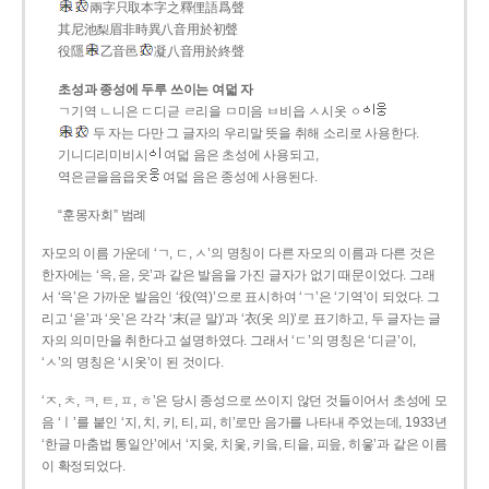
兩字只取本字之釋俚語爲聲
其尼池梨眉非時異八音用於初聲
役隱
乙音邑
凝八音用於終聲
초성과 종성에 두루 쓰이는 여덟 자
ㄱ기역 ㄴ니은 ㄷ디귿 ㄹ리을 ㅁ미음 ㅂ비읍 ㅅ시옷 ㆁ
두 자는 다만 그 글자의 우리말 뜻을 취해 소리로 사용한다.
기니디리미비시
여덟 음은 초성에 사용되고,
역은귿을음읍옷
여덟 음은 종성에 사용된다.
“훈몽자회” 범례
자모의 이름 가운데 ‘ㄱ, ㄷ, ㅅ’의 명칭이 다른 자모의 이름과 다른 것은
한자에는 ‘윽, 읃, 읏’과 같은 발음을 가진 글자가 없기 때문이었다. 그래
서 ‘윽’은 가까운 발음인 ‘役(역)’으로 표시하여 ‘ㄱ’은 ‘기역’이 되었다. 그
리고 ‘읃’과 ‘읏’은 각각 ‘末(귿 말)’과 ‘衣(옷 의)’로 표기하고, 두 글자는 글
자의 의미만을 취한다고 설명하였다. 그래서 ‘ㄷ’의 명칭은 ‘디귿’이,
‘ㅅ’의 명칭은 ‘시옷’이 된 것이다.
‘ㅈ, ㅊ, ㅋ, ㅌ, ㅍ, ㅎ’은 당시 종성으로 쓰이지 않던 것들이어서 초성에 모
음 ‘ㅣ’를 붙인 ‘지, 치, 키, 티, 피, 히’로만 음가를 나타내 주었는데, 1933년
‘한글 마춤법 통일안’에서 ‘지읒, 치읓, 키읔, 티읕, 피읖, 히읗’과 같은 이름
이 확정되었다.