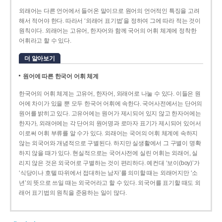
외래어는 다른 언어에서 들어온 말이므로 원어의 언어적인 특징을 고려
해서 적어야 한다. 따라서 ‘외래어 표기법’을 정하여 그에 따라 적는 것이
원칙이다. 외래어는 고유어, 한자어와 함께 국어의 어휘 체계에 정착한
어휘라고 할 수 있다.
더 알아보기
원어에 따른 한국어 어휘 체계
한국어의 어휘 체계는 고유어, 한자어, 외래어로 나눌 수 있다. 이들은 원
어에 차이가 있을 뿐 모두 한국어 어휘에 속한다. 국어사전에서는 단어의
원어를 밝히고 있다. 고유어에는 원어가 제시되어 있지 않고 한자어에는
한자가, 외래어에는 각 단어의 원어명과 로마자 표기가 제시되어 있어서
이로써 어휘 부류를 알 수가 있다. 외래어는 국어의 어휘 체계에 속하지
않는 외국어와 개념적으로 구별된다. 하지만 실생활에서 그 구별이 명확
하지 않을 때가 있다. 현실적으로는 국어사전에 실린 어휘는 외래어, 실
리지 않은 것은 외국어로 구별하는 것이 편리하다. 예컨대 ‘보이(boy)’가
‘식당이나 호텔 따위에서 접대하는 남자’를 의미할 때는 외래어지만 ‘소
년’의 뜻으로 쓰일 때는 외국어라고 할 수 있다. 외국어를 표기할 때도 외
래어 표기법의 원칙을 준용하는 일이 많다.