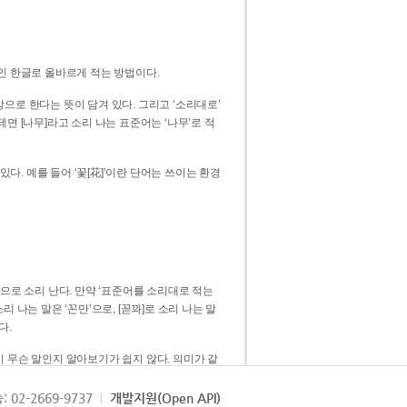
인 한글로 올바르게 적는 방법이다.
으로 한다는 뜻이 담겨 있다. 그리고 ‘소리대로’
. 예를 들어 ‘꽃[花]’이란 단어는 쓰이는 환경
 [꼳]으로 소리 난다. 만약 ‘표준어를 소리대로 적는
다.
 무슨 말인지 알아보기가 쉽지 않다. 의미가 같
쉽다. 즉 ‘꽃, 꼰, 꼳’보다는 ‘꽃’ 하나로 일관
: 02-2669-9737
개발지원(Open API)