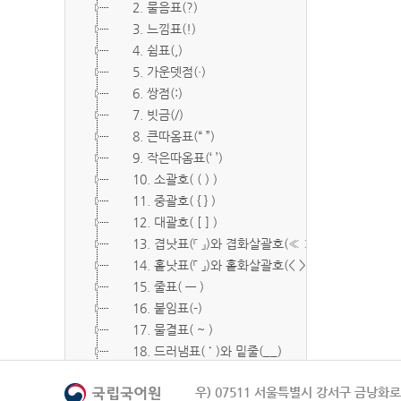
2. 물음표(?)
3. 느낌표(!)
4. 쉼표(,)
5. 가운뎃점(·)
6. 쌍점(:)
7. 빗금(/)
8. 큰따옴표(“ ”)
9. 작은따옴표(‘ ’)
10. 소괄호( ( ) )
11. 중괄호( { } )
12. 대괄호( [ ] )
13. 겹낫표(『 』)와 겹화살괄호(≪ ≫)
14. 홑낫표(「 」)와 홑화살괄호(< >)
15. 줄표( ― )
16. 붙임표(-)
17. 물결표( ~ )
18. 드러냄표( ˙ )와 밑줄(__)
19. 숨김표( O, X )
우) 07511 서울특별시 강서구 금낭화로 
20. 빠짐표( □ )