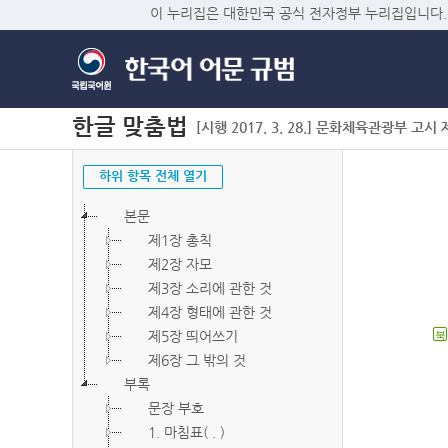
이 누리집은 대한민국 공식 전자정부 누리집입니다.
한글 맞춤법
[시행 2017. 3. 28.] 문화체육관광부 고시 제2
하위 항목 전체 열기
본문
제1장 총칙
제2장 자모
제3장 소리에 관한 것
제4장 형태에 관한 것
제5장 띄어쓰기
북
제6장 그 밖의 것
부록
문장 부호
1. 마침표( . )