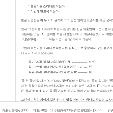
표준어를 소리대로 적는다.
어법에 맞도록 적는다.
한글 맞춤법은 이 두 가지 원칙에 따라 음성 언어인 표준어를 표음 문자
먼저 ‘표준어를 소리대로 적는다’는 말에는 한글 맞춤법이 표준어를 대상
적는다는 것은 그 표준어를 적을 때 발음에 따라 적는다는 뜻이다. 이를테면 [나무]라고 소리 나는 표준어는 ‘나무’로 적
고, [달리다]라고 소리 나는 표준어는 ‘달리다’로 적는다.
그런데 표준어를 소리대로 적는다는 원칙만으로 충분하지 않은 경우가 있다
에 따라 소리가 달라진다.
……………
꽃이[꼬치], 꽃을[꼬츨], 꽃에[꼬체]
[꼬ㅊ]
…
꽃만[꼰만], 꽃나무[꼰나무], 꽃놀이[꼰노리]
[꼰]
………
꽃과[꼳꽈], 꽃다발[꼳따발], 꽃밭[꼳빧]
[꼳]
‘꽃’은 ‘꽃이’일 때는 [꼬ㅊ]으로, ‘꽃만’일 때는 [꼰]으로, ‘꽃과’일 때는
다’는 원칙만 적용한다면, [꼬치]로 소리 나는 말은 ‘꼬치’로, [꼰만]으로 소리 나는 말은 ‘꼰만’으로, [꼳꽈]로 소리 나는 말
은 ‘꼳꽈’로 적게 되어 ‘꽃[花]’이라는 하나의 말이 여러 형태로 적히게 된
그런데 이처럼 의미가 같은 하나의 말을 여러 가지 형태로 적으면 그것이
은 하나의 말은 형태를 하나로 고정하여 일관되게 적어야 의미를 파악하기가 
되게 적는 것이 의미를 파악하는 데 효과적이다.
154(방화3동 827)
대표 전화: 02-2669-9775(평일 09:00~18:00)
전송