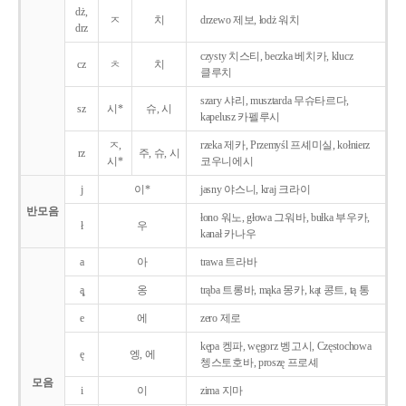
dż,
ㅈ
치
drzewo 제보, łodż 워치
drz
czysty 치스티, beczka 베치카, klucz
cz
ㅊ
치
클루치
szary 샤리, musztarda 무슈타르다,
sz
시*
슈, 시
kapelusz 카펠루시
ㅈ,
rzeka 제카, Przemyśl 프셰미실, kołnierz
rz
주, 슈, 시
시*
코우니에시
j
이*
jasny 야스니, kraj 크라이
반모음
łono 워노, głowa 그워바, bułka 부우카,
ł
우
kanał 카나우
a
아
trawa 트라바
ą̨
옹
trąba 트롱바, mąka 몽카, kąt 콩트, tą 통
e
에
zero 제로
kępa 켕파, węgorz 벵고시, Częstochowa
ę
엥, 에
쳉스토호바, proszę 프로셰
모음
i
이
zima 지마