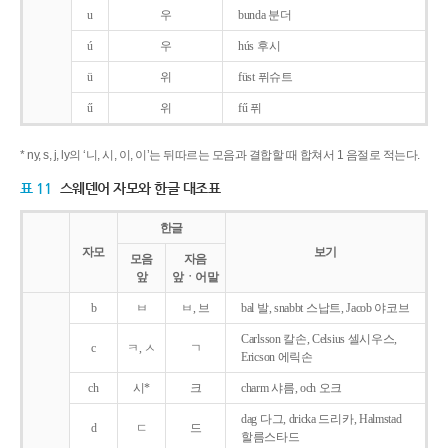
u
우
bunda 분더
ú
우
hús 후시
ü
위
füst 퓌슈트
ű
위
fű 퓌
* ny, s, j, ly의 ‘니, 시, 이, 이’는 뒤따르는 모음과 결합할 때 합쳐서 1 음절로 적는다.
표 11
스웨덴어 자모와 한글 대조표
한글
자모
보기
모음
자음
앞
앞ㆍ어말
b
ㅂ
ㅂ, 브
bal 발, snabbt 스납트, Jacob 야코브
Carlsson 칼손, Celsius 셀시우스,
c
ㅋ, ㅅ
ㄱ
Ericson 에릭손
ch
시*
크
charm 샤름, och 오크
dag 다그, dricka 드리카, Halmstad
d
ㄷ
드
할름스타드