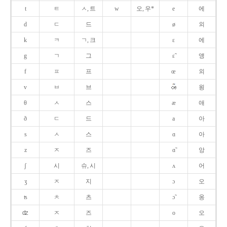
t
ㅌ
ㅅ, 트
w
오, 우*
e
에
d
ㄷ
드
ø
외
k
ㅋ
ㄱ, 크
ɛ
에
g
ㄱ
그
ɛ̃
앵
f
ㅍ
프
œ
외
v
ㅂ
브
욍
θ
ㅅ
스
æ
애
ð
ㄷ
드
a
아
s
ㅅ
스
ɑ
아
z
ㅈ
즈
ɑ̃
앙
ʃ
시
슈, 시
ʌ
어
ʒ
ㅈ
지
ɔ
오
ʦ
ㅊ
츠
ɔ̃
옹
ʣ
ㅈ
즈
o
오