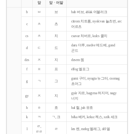
앞
앞ㆍ어말
b
ㅂ
브
bab 버브, ablak 어블러크
citrom 치트롬, nyolcvan 뇰츠번, arc
c
ㅊ
츠
어르츠
cs
ㅊ
치
csavar 처버르, kulcs 쿨치
daru 더루, medve 메드베, gond
d
ㄷ
드
곤드
dzs
ㅈ
지
dzsem 젬
f
ㅍ
프
elfog 엘포그
gumi 구미, nyugta 뉴그터, csomag
g
ㄱ
그
초머그
gyár 자르, hagyma 허지머, nagy
gy
ㅈ
지
너지
h
ㅎ
흐
hal 헐, juh 유흐
k
ㅋ
ㄱ, 크
béka 베커, keksz 켁스, szék 세크
ㄹ,
l
ㄹ
len 렌, meleg 멜레그, dél 델
ㄹㄹ