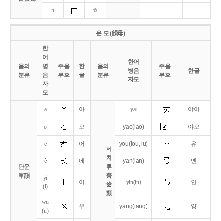
h
ㅎ
운 모 (韻母)
한
어
한어
음의
병
주음
한
음의
주음
병음
한글
분류
음
부호
글
분류
부호
자모
자
모
a
아
yai
야이
o
오
yao
(iao)
야오
e
어
you
(iou,
iu)
유
제
치
ê
에
yan
(ian)
옌
단운
류
單韻
齊
yi
이
yin(in)
인
齒
(i)
類
wu
우
yang
(iang)
양
(u)