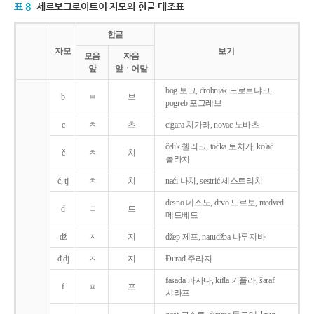
표 8
세르보크로아트어 자모와 한글 대조표
한글
자모
보기
모음
자음
앞
앞ㆍ어말
bog 보그, drobnjak 드로브냐크,
b
ㅂ
브
pogreb 포그레브
c
ㅊ
츠
cigara 치가라, novac 노바츠
čelik 첼리크, točka 토치카, kolač
č
ㅊ
치
콜라치
ć, tj
ㅊ
치
naći 나치, sestrić 세스트리치
desno 데스노, drvo 드르보, medved
d
ㄷ
드
메드베드
dž
ㅈ
지
džep 제프, narudžba 나루지바
đ,dj
ㅈ
지
Ðurađ 주라지
fasada 파사다, kifla 키플라, šaraf
f
ㅍ
프
샤라프