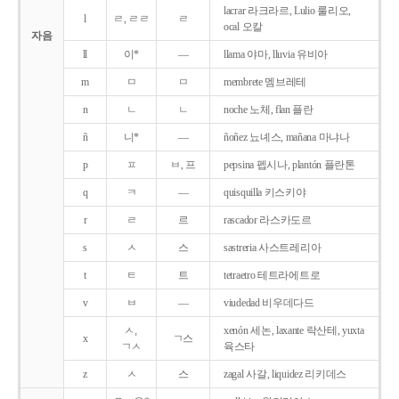
lacrar 라크라르, Lulio 룰리오,
l
ㄹ, ㄹㄹ
ㄹ
ocal 오칼
자음
ll
이*
―
llama 야마, lluvia 유비아
m
ㅁ
ㅁ
membrete 멤브레테
n
ㄴ
ㄴ
noche 노체, flan 플란
ñ
니*
―
ñoñez 뇨녜스, mañana 마냐나
p
ㅍ
ㅂ, 프
pepsina 펩시나, plantón 플란톤
q
ㅋ
―
quisquilla 키스키야
r
ㄹ
르
rascador 라스카도르
s
ㅅ
스
sastreria 사스트레리아
t
ㅌ
트
tetraetro 테트라에트로
v
ㅂ
―
viudedad 비우데다드
ㅅ,
xenón 세논, laxante 락산테, yuxta
x
ㄱ스
ㄱㅅ
육스타
z
ㅅ
스
zagal 사갈, liquidez 리키데스