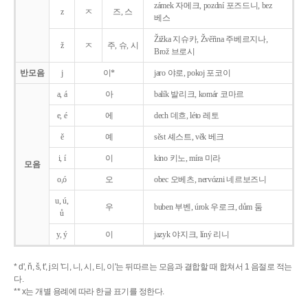
zámek 자메크, pozdní 포즈드니, bez
z
ㅈ
즈, 스
베스
Žižka 지슈카, Žvěřina 주베르지나,
ž
ㅈ
주, 슈, 시
Brož 브로시
반모음
j
이*
jaro 야로, pokoj 포코이
a, á
아
balík 발리크, komár 코마르
e, é
에
dech 데흐, léto 레토
ě
예
sěst 셰스트, věk 베크
i, í
이
kino 키노, míra 미라
모음
o,ó
오
obec 오베츠, nervózni 네르보즈니
u, ú,
우
buben 부벤, úrok 우로크, dům 둠
ů
y, ý
이
jazyk
야지크, líný 리니
* d', ň, š, t', j의 '디, 니, 시, 티, 이'는 뒤따르는 모음과 결합할 때 합쳐서 1 음절로 적는
다.
** x는 개별 용례에 따라 한글 표기를 정한다.