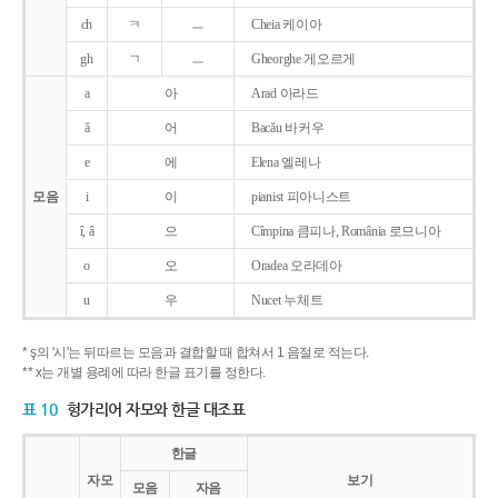
ch
ㅋ
ㅡ
Cheia 케이아
gh
ㄱ
ㅡ
Gheorghe 게오르게
a
아
Arad 아라드
ǎ
어
Bacǎu 바커우
e
에
Elena 엘레나
모음
i
이
pianist 피아니스트
î, â
으
Cîmpina 큼피나, România 로므니아
o
오
Oradea 오라데아
u
우
Nucet 누체트
* ş의 '시'는 뒤따르는 모음과 결합할 때 합쳐서 1 음절로 적는다.
** x는 개별 용례에 따라 한글 표기를 정한다.
표 10
헝가리어 자모와 한글 대조표
한글
자모
보기
모음
자음