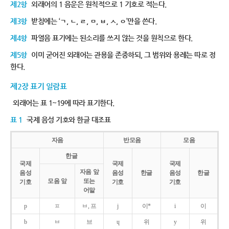
제2항
외래어의 1 음운은 원칙적으로 1 기호로 적는다.
제3항
받침에는 ‘ㄱ, ㄴ, ㄹ, ㅁ, ㅂ, ㅅ, ㅇ’만을 쓴다.
제4항
파열음 표기에는 된소리를 쓰지 않는 것을 원칙으로 한다.
제5항
이미 굳어진 외래어는 관용을 존중하되, 그 범위와 용례는 따로 정
한다.
제2장 표기 일람표
외래어는 표 1~19에 따라 표기한다.
표 1
국제 음성 기호와 한글 대조표
자음
반모음
모음
한글
국제
국제
국제
자음 앞
음성
음성
한글
음성
한글
모음 앞
또는
기호
기호
기호
어말
p
ㅍ
ㅂ, 프
j
이*
i
이
b
ㅂ
브
ɥ
위
y
위