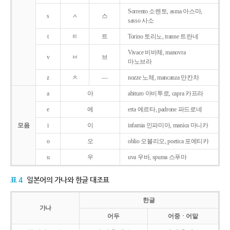
Sorrento 소렌토, asma 아스마,
s
ㅅ
스
sasso 사소
t
ㅌ
트
Torino 토리노, tranne 트란네
Vivace 비바체, manovra
v
ㅂ
브
마노브라
z
ㅊ
―
nozze 노체, mancanza 만칸차
a
아
abituro 아비투로, capra 카프라
e
에
erta 에르타, padrone 파드로네
모음
i
이
infamia 인파미아, manica 마니카
o
오
oblio 오블리오, poetica 포에티카
u
우
uva 우바, spuma 스푸마
표 4
일본어의 가나와 한글 대조표
한글
가나
어두
어중ㆍ어말