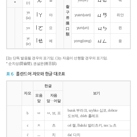
얼
yue
(ue)
웨
*
(r)
촬
ya
구
야
yuan
(uan)
위안
(ia)
류
撮
yo
요
yun
(un)
윈
口
類
ye
예
yong
(iong)
융
(ie)
[ ]는 단독 발음될 경우의 표기임. ( )는 자음이 선행할 경우의 표기임.
* 순치성(脣齒聲), 권설운(捲舌韻).
표 6
폴란드어 자모와 한글 대조표
한글
자모
보기
모음
자음
앞
앞ㆍ어말
burak 부라크, szybko 십코, dobrze
b
ㅂ
ㅂ, 브, 프
도브제, chleb 흘레프
c
ㅊ
츠
cel 첼, Balicki 발리츠키, noc 노츠
ć
ㅡ
치
dać 다치