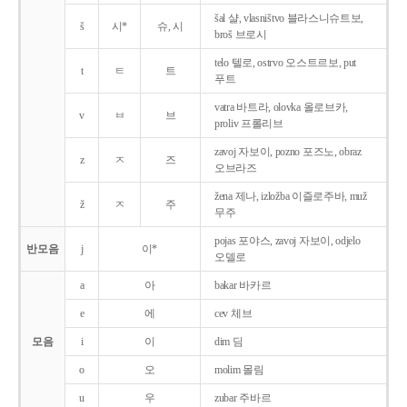
šal 샬, vlasništvo 블라스니슈트보,
š
시*
슈, 시
broš 브로시
telo 텔로, ostrvo 오스트르보, put
t
ㅌ
트
푸트
vatra 바트라, olovka 올로브카,
v
ㅂ
브
proliv 프롤리브
zavoj 자보이, pozno 포즈노, obraz
z
ㅈ
즈
오브라즈
žena 제나, izložba 이즐로주바, muž
ž
ㅈ
주
무주
pojas 포야스, zavoj 자보이, odjelo
반모음
j
이*
오델로
a
아
bakar 바카르
e
에
cev 체브
모음
i
이
dim 딤
o
오
molim 몰림
u
우
zubar 주바르