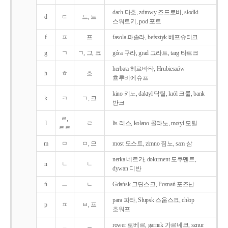
dach 다흐, zdrowy 즈드로비, słodki
d
ㄷ
드, 트
스워트키, pod 포트
f
ㅍ
프
fasola 파솔라, befsztyk 베프슈티크
g
ㄱ
ㄱ, 그, 크
góra 구라, grad 그라트, targ 타르크
herbata 헤르바타, Hrubieszów
h
ㅎ
흐
흐루비에슈프
kino 키노, daktyl 닥틸, król 크룰, bank
k
ㅋ
ㄱ, 크
반크
ㄹ,
l
ㄹ
lis 리스, kolano 콜라노, motyl 모틸
ㄹㄹ
m
ㅁ
ㅁ, 므
most 모스트, zimno 짐노, sam 삼
nerka 네르카, dokument 도쿠멘트,
n
ㄴ
ㄴ
dywan 디반
ń
ㅡ
ㄴ
Gdańsk 그단스크, Poznań 포즈난
para 파라, Słupsk 스웁스크, chłop
p
ㅍ
ㅂ, 프
흐워프
rower 로베르, garnek 가르네크, sznur