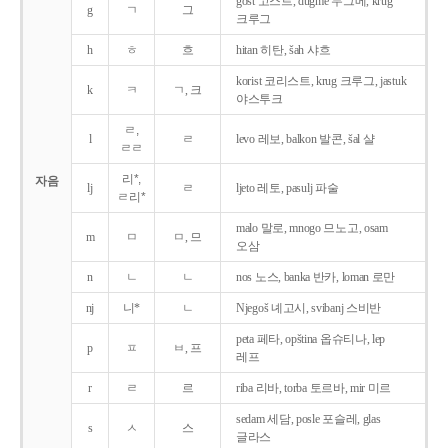
gost 고스트, dugme 두그메, krug
g
ㄱ
그
크루그
h
ㅎ
흐
hitan 히탄, šah 샤흐
korist 코리스트, krug 크루그, jastuk
k
ㅋ
ㄱ, 크
야스투크
ㄹ,
l
ㄹ
levo 레보, balkon 발콘, šal 샬
ㄹㄹ
리*,
자음
lj
ㄹ
ljeto 레토, pasulj 파술
ㄹ리*
malo 말로, mnogo 므노고, osam
m
ㅁ
ㅁ, 므
오삼
n
ㄴ
ㄴ
nos 노스, banka 반카, loman 로만
nj
니*
ㄴ
Njegoš 녜고시, svibanj 스비반
peta 페타, opština 옵슈티나, lep
p
ㅍ
ㅂ, 프
레프
r
ㄹ
르
riba 리바, torba 토르바, mir 미르
sedam 세담, posle 포슬레, glas
s
ㅅ
스
글라스