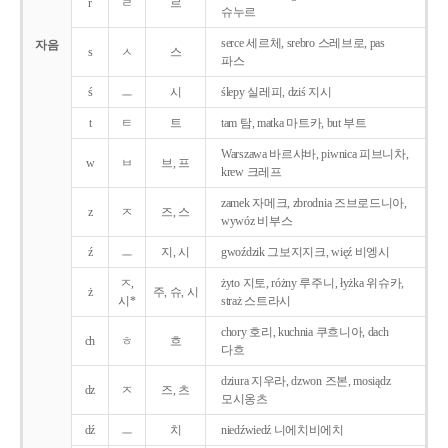
r
ㄹ
르
슈누르
serce 세르체, srebro 스레브로, pas
자음
s
ㅅ
스
파스
ś
ㅡ
시
ślepy 실레피, dziś 지시
t
ㅌ
트
tam 탐, matka 마트카, but 부트
Warszawa 바르샤바, piwnica 피브니차,
w
ㅂ
브, 프
krew 크레프
zamek 자메크, zbrodnia 즈브로드니아,
z
ㅈ
즈, 스
wywóz 비부스
ź
ㅡ
지, 시
gwoździk 그보지지크, więź 비엥시
ㅈ,
żyto 지토, różny 루주니, łyżka 위슈카,
ż
주, 슈, 시
시*
straż 스트라시
chory 호리, kuchnia 쿠흐니아, dach
ch
ㅎ
흐
다흐
dziura 지우라, dzwon 즈본, mosiądz
dz
ㅈ
즈, 츠
모시옹츠
dź
ㅡ
치
niedźwiedź 니에치비에치