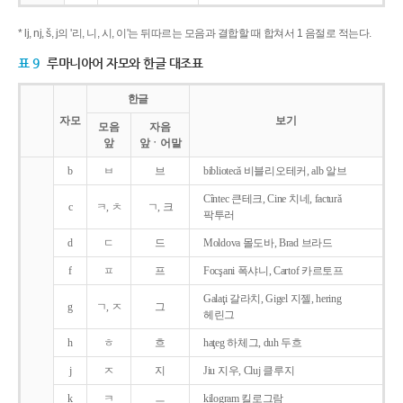
* lj, nj, š, j의 '리, 니, 시, 이'는 뒤따르는 모음과 결합할 때 합쳐서 1 음절로 적는다.
표 9
루마니아어 자모와 한글 대조표
한글
자모
보기
모음
자음
앞
앞ㆍ어말
b
ㅂ
브
bibliotecǎ 비블리오테커, alb 알브
Cîntec 큰테크, Cine 치네, facturǎ
c
ㅋ, ㅊ
ㄱ, 크
팍투러
d
ㄷ
드
Moldova 몰도바, Brad 브라드
f
ㅍ
프
Focşani 폭샤니, Cartof 카르토프
Galaţi 갈라치, Gigel 지젤, hering
g
ㄱ, ㅈ
그
헤린그
h
ㅎ
흐
haţeg 하체그, duh 두흐
j
ㅈ
지
Jiu 지우, Cluj 클루지
k
ㅋ
ㅡ
kilogram 킬로그람