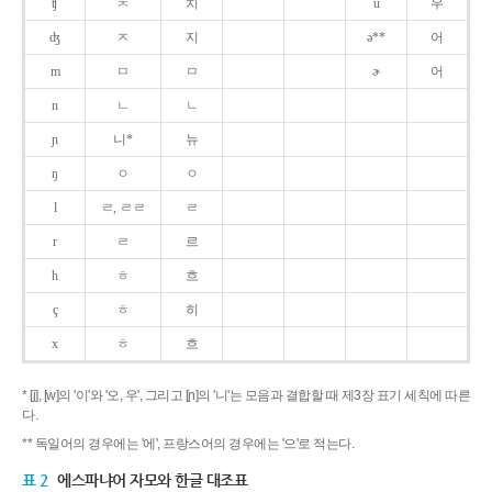
ʧ
ㅊ
치
u
우
ʤ
ㅈ
지
ə**
어
m
ㅁ
ㅁ
ɚ
어
n
ㄴ
ㄴ
ɲ
니*
뉴
ŋ
ㅇ
ㅇ
l
ㄹ, ㄹㄹ
ㄹ
r
ㄹ
르
h
ㅎ
흐
ç
ㅎ
히
x
ㅎ
흐
* [j], [w]의 '이'와 '오, 우', 그리고 [ɲ]의 '니'는 모음과 결합할 때 제3장 표기 세칙에 따른
다.
** 독일어의 경우에는 '에', 프랑스어의 경우에는 '으'로 적는다.
표 2
에스파냐어 자모와 한글 대조표