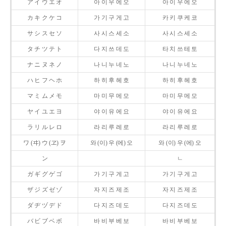
ア イ ウ エ オ
아 이 우 에 오
아 이 우 에 오
カ キ ク ケ コ
가 기 구 게 고
카 키 쿠 케 코
サ シ ス セ ソ
사 시 스 세 소
사 시 스 세 소
タ チ ツ テ ト
다 지 쓰 데 도
타 치 쓰 테 토
ナ ニ ヌ ネ ノ
나 니 누 네 노
나 니 누 네 노
ハ ヒ フ ヘ ホ
하 히 후 헤 호
하 히 후 헤 호
マ ミ ム メ モ
마 미 무 메 모
마 미 무 메 모
ヤ イ ユ エ ヨ
야 이 유 에 요
야 이 유 에 요
ラ リ ル レ ロ
라 리 루 레 로
라 리 루 레 로
ワ (ヰ) ウ (ヱ) ヲ
와 (이) 우 (에) 오
와 (이) 우 (에) 오
ン
ㄴ
ガ ギ グ ゲ ゴ
가 기 구 게 고
가 기 구 게 고
ザ ジ ズ ゼ ゾ
자 지 즈 제 조
자 지 즈 제 조
ダ ヂ ヅ デ ド
다 지 즈 데 도
다 지 즈 데 도
バ ビ ブ ベ ボ
바 비 부 베 보
바 비 부 베 보