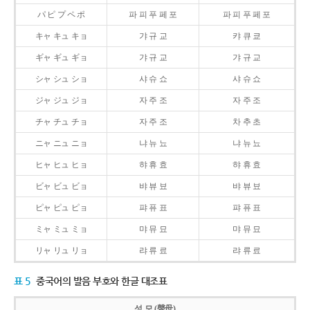
パ ピ プ ペ ポ
파 피 푸 페 포
파 피 푸 페 포
キャ キュ キョ
갸 규 교
캬 큐 쿄
ギャ ギュ ギョ
갸 규 교
갸 규 교
シャ シュ ショ
샤 슈 쇼
샤 슈 쇼
ジャ ジュ ジョ
자 주 조
자 주 조
チャ チュ チョ
자 주 조
차 추 초
ニャ ニュ ニョ
냐 뉴 뇨
냐 뉴 뇨
ヒャ ヒュ ヒョ
햐 휴 효
햐 휴 효
ビャ ビュ ビョ
뱌 뷰 뵤
뱌 뷰 뵤
ピャ ピュ ピョ
퍄 퓨 표
퍄 퓨 표
ミャ ミュ ミョ
먀 뮤 묘
먀 뮤 묘
リャ リュ リョ
랴 류 료
랴 류 료
표 5
중국어의 발음 부호와 한글 대조표
성 모 (聲母)