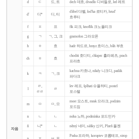
d
ㄷ
드, 트
dech 데흐, divadlo 디바들로, led 레트
d'ábel 댜벨, lod'ka 로티카, hrud'
d'
디*
디, 티
흐루티
f
ㅍ
프
fík 피크, knoflík 크노플리크
g
ㄱ
ㄱ, 그, 크
gramofon 그라모폰
h
ㅎ
흐
hadr 하드르, hmyz 흐미스, bůh 부흐
choditi 호디티, chlapec 흘라페츠, prach
ch
ㅎ
흐
프라흐
kachna 카흐나, nikdy 니크디, padák
k
ㅋ
ㄱ, 크
파다크
ㄹ,
lev 레프, šplhati 슈플하티, postel
l
ㄹ
ㄹㄹ
포스텔
most 모스트, mrak 므라크, podzim
m
ㅁ
ㅁ, 므
포드짐
n
ㄴ
ㄴ
noha 노하, podmínka 포드민카
ň
니*
ㄴ
němý 네미, sáňky 산키, Plzeň 플젠
자음
Praha 프라하, koroptev 코롭테프, strop
p
ㅍ
ㅂ, 프