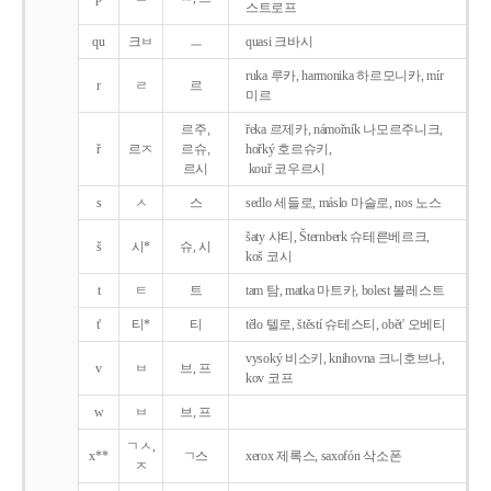
스트로프
qu
크ㅂ
ㅡ
quasi 크바시
ruka 루카, harmonika 하르모니카, mír
r
ㄹ
르
미르
르주,
řeka 르제카, námořník 나모르주니크,
ř
르ㅈ
르슈,
hořký 호르슈키,
르시
kouř 코우르시
s
ㅅ
스
sedlo 세들로, máslo 마슬로, nos 노스
šaty 샤티, Šternberk 슈테른베르크,
š
시*
슈, 시
koš 코시
t
ㅌ
트
tam 탐, matka 마트카, bolest 볼레스트
t'
티*
티
tělo 텔로, štěstí 슈테스티, obět' 오베티
vysoký 비소키, knihovna 크니호브나,
v
ㅂ
브, 프
kov 코프
w
ㅂ
브, 프
ㄱㅅ,
x**
ㄱ스
xerox 제록스, saxofón 삭소폰
ㅈ