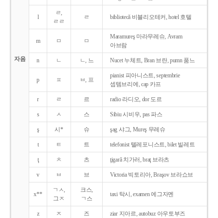
ㄹ,
l
ㄹ
bibliotecǎ 비블리오테커, hotel 호텔
ㄹㄹ
Maramureş 마라무레슈, Avram
m
ㅁ
ㅁ
아브람
자음
n
ㄴ
ㄴ, 느
Nucet 누체트, Bran 브란, pumn 품느
pianist 피아니스트, septembrie
p
ㅍ
ㅂ, 프
셉템브리에, cap 카프
r
ㄹ
르
radio 라디오, dor 도르
s
ㅅ
스
Sibiu 시비우, pas 파스
ş
시*
슈
şag 샤그, Mureş 무레슈
t
ㅌ
트
telefonist 텔레포니스트, bilet 빌레트
ţ
ㅊ
츠
ţigarǎ 치가러, braţ 브라츠
v
ㅂ
브
Victoria 빅토리아, Braşov 브라쇼브
ㄱㅅ,
크스,
x**
taxi 탁시, examen 에그자멘
그ㅈ
ㄱ스
z
ㅈ
즈
ziar 지아르, autobuz 아우토부즈