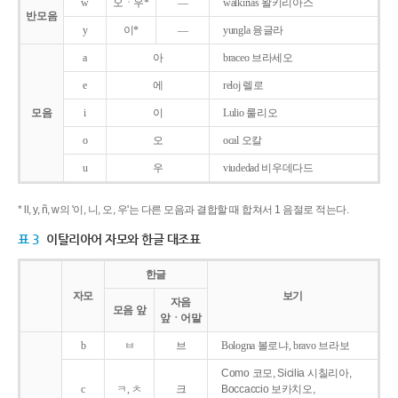
w
오ㆍ우*
―
walkirias 왈키리아스
반모음
y
이*
―
yungla 융글라
a
아
braceo 브라세오
e
에
reloj 렐로
모음
i
이
Lulio 룰리오
o
오
ocal 오칼
u
우
viudedad 비우데다드
* ll, y, ñ, w의 '이, 니, 오, 우'는 다른 모음과 결합할 때 합쳐서 1 음절로 적는다.
표 3
이탈리아어 자모와 한글 대조표
한글
자모
보기
자음
모음 앞
앞ㆍ어말
b
ㅂ
브
Bologna 볼로냐, bravo 브라보
Como 코모, Sicilia 시칠리아,
c
ㅋ, ㅊ
크
Boccaccio 보카치오,