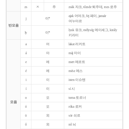
zs
ㅈ
주
zsák 자크, tőzsde 퇴주데, rozs 로주
ajak 어여크, fej 페이, január
j
이*
여누아르
반모음
lyuk 유크, mélység 메이셰그, király
ly
이*
키라이
a
어
lakat 러커트
á
아
máj 마이
e
에
mert 메르트
é
에
mész 메스
i
이
isten 이슈텐
í
이
sí 시
o
오
torna 토르너
모음
ó
오
róka 로커
ö
외
sör 쇠르
ő
외
nő 뇌