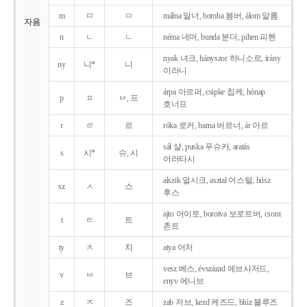
m
ㅁ
ㅁ
málna 말너, bomba 봄버, álom 알롬
자음
n
ㄴ
ㄴ
néma 네머, bunda 분더, pihen 피헨
nyak 녀크, hányszor 하니소르, irány
ny
니*
니
이라니
árpa 아르퍼, csipke 칩케, hónap
p
ㅍ
ㅂ, 프
호너프
r
ㄹ
르
róka 로커, barna 버르너, ár 아르
sál 샬, puska 푸슈카, aratás
s
시*
슈, 시
어러타시
alszik 얼시크, asztal 어스털, húsz
sz
ㅅ
스
후스
ajto 어이토, borotva 보로트버, csont
t
ㅌ
트
촌트
ty
ㅊ
치
atya 어처
vesz 베스, évszázad 에브사저드,
v
ㅂ
브
enyv 에니브
z
ㅈ
즈
zab 저브, kezd 케즈드, blúz 블루즈