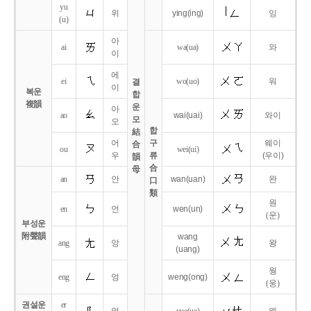
yu
위
ying
(ing)
잉
(u)
아
ai
wa
(ua)
와
이
에
ei
wo
(uo)
워
결
이
복운
합
複韻
운
아
ao
wai
(uai)
와이
모
오
합
結
어
구
웨이
合
ou
wei
(ui)
우
류
(우이)
韻
合
母
an
안
wan
(uan)
완
口
類
원
en
언
wen
(un)
(운)
부성운
附聲韻
wang
ang
앙
왕
(uang)
웡
eng
엉
weng
(ong)
(웅)
권설운
er