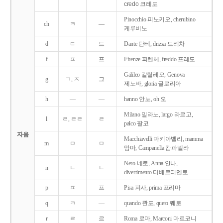
credo 크레도
Pinocchio 피노키오, cherubino
ch
ㅋ
―
케루비노
d
ㄷ
드
Dante 단테, drizza 드리차
f
ㅍ
프
Firenze 피렌체, freddo 프레도
Galileo 갈릴레오, Genova
g
ㄱ, ㅈ
그
제노바, gloria 글로리아
h
―
―
hanno 안노, oh 오
Milano 밀라노, largo 라르고,
l
ㄹ, ㄹㄹ
ㄹ
palco 팔코
자음
Macchiavelli 마키아벨리, mamma
m
ㅁ
ㅁ
맘마, Campanella 캄파넬라
Nero 네로, Anna 안나,
n
ㄴ
ㄴ
divertimento 디베르티멘토
p
ㅍ
프
Pisa 피사, prima 프리마
q
ㅋ
―
quando 콴도, queto 퀘토
r
ㄹ
르
Roma 로마, Marconi 마르코니