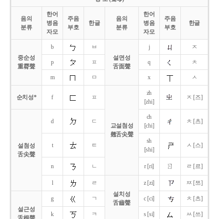
한어
한어
음의
주음
음의
주음
병음
한글
병음
한글
분류
부호
분류
부호
자모
자모
b
ㅂ
j
ㅈ
중순성
설면성
p
ㅍ
q
ㅊ
重脣聲
舌面聲
m
ㅁ
x
ㅅ
zh
순치성*
f
ㅍ
ㅈ [즈]
[zhi]
ch
d
ㄷ
ㅊ [츠]
교설첨성
[chi]
翹舌尖聲
sh
t
ㅌ
ㅅ [스]
설첨성
[shi]
舌尖聲
ㄖ
n
ㄴ
r [ri]
ㄹ [르]
l
ㄹ
z [zi]
ㅉ [쯔]
설치성
g
ㄱ
c [ci]
ㅊ [츠]
舌齒聲
설근성
k
ㅋ
s [si]
ㅆ [쓰]
舌根聲