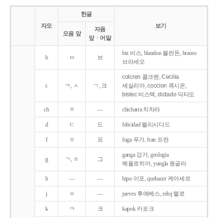
한글
자모
보기
자음
모음 앞
앞ㆍ어말
biz 비스, blandon 블란돈, braceo
b
ㅂ
브
브라세오
colcren 콜크렌, Cecilia
c
ㅋ, ㅅ
ㄱ, 크
세실리아, coccion 콕시온,
bistec 비스텍, dictado 딕타도
ch
ㅊ
―
chicharra 치차라
d
ㄷ
드
felicidad 펠리시다드
f
ㅍ
프
fuga 푸가, fran 프란
ganga 강가, geologia
g
ㄱ, ㅎ
그
헤올로히아, yungla 융글라
h
―
―
hipo 이포, quehacer 케아세르
j
ㅎ
―
jueves 후에베스, reloj 렐로
k
ㅋ
크
kapok 카포크