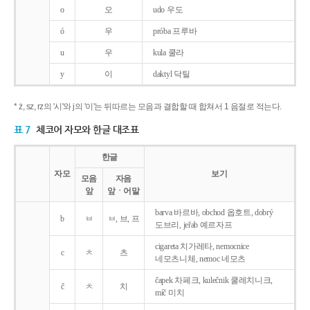
o
오
udo 우도
ó
우
próba 프루바
u
우
kula 쿨라
y
이
daktyl 닥틸
* ż, sz, rz의 '시'와 j의 '이'는 뒤따르는 모음과 결합할 때 합쳐서 1 음절로 적는다.
표 7
체코어 자모와 한글 대조표
한글
자모
보기
모음
자음
앞
앞ㆍ어말
barva 바르바, obchod 옵호트, dobrý
b
ㅂ
ㅂ, 브, 프
도브리, jeřab 예르자프
cigareta 치가레타, nemocnice
c
ㅊ
츠
네모츠니체, nemoc 네모츠
čapek 차페크, kulečnik 쿨레치니크,
č
ㅊ
치
míč 미치