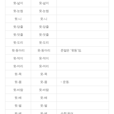
윗-넓이
웃-넓이
윗-눈썹
웃-눈썹
윗-니
웃-니
윗-당줄
웃-당줄
윗-덧줄
웃-덧줄
윗-도리
웃-도리
윗-동아리
웃-동아리
준말은 ‘윗동’임.
윗-막이
웃-막이
윗-머리
웃-머리
윗-목
웃-목
윗-몸
웃-몸
~ 운동.
윗-바람
웃-바람
윗-배
웃-배
윗-벌
웃-벌
윗-변
웃-변
수학 용어.