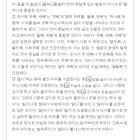
이, 돐을’의 발음인 [돌씨], [돌쓸]이 언어 현실에 있는 발음이 아니므로 ‘돌’
하나로 통합한 것이다.
② 과거에 ‘두째, 세째’는 ‘첫째’와 함께 차례를, ‘둘째, 셋째’는 ‘하나째’와
함께 ‘사과를 벌써 셋째 먹는다’에서와 같이 수량을 나타내는 것으로 구
별하여 써 왔다. 그러나 언어 현실에서 이와 같은 구별은 인위적인 것이
라고 판단되어 ‘둘째, 셋째’로 통합한 것이다. 따라서 ‘두째, 세째, 네째’와
같은 표현은 잘못된 것이다. 다만, ‘두째’가 다른 수 뒤에 오는 ‘열두째, 스
물두째, 서른두째’ 등은 인정하였는데, 이는 받침 ‘ㄹ’ 발음이 분명히 탈락
하는 언어 현실을 근거로 한 것이다. 순서가 첫 번째나 두 번째쯤 되는 차
례를 나타내는 ‘한두째’에서도 ‘두째’로 쓴다. 그러나 이에도 예외가 있는
데, 드물게 쓰이기는 하지만 ‘열두 개째’의 의미로 쓰일 때에는 ‘열둘째’가
인정된다.
③ ‘빌다’에는 원래 물건 따위를 구걸한다는 뜻
과 신
(
밥을 빌러 다니다)
예
이나 사람 따위에 간청한다는 뜻
, 그리고 나중에
(
하늘에 소원을 빌다)
예
갚기로 하고 남의 물건이나 돈을 쓴다는 뜻
이 있
(
친구에게 돈을 빌다)
예
었다. 그런데 나중에 갚기로 하고 남의 물건이나 돈을 쓴다는 뜻의 ‘빌
다’는 ‘빌리다’로 형태가 바뀜에 따라 ‘빌다’를 버리고 ‘빌리다’를 표준어
로 삼은 것이다. ‘빌리다’는 원래 ‘빌다’의 피동형으로서 대가를 받기로 하
고 남에게 물건이나 돈 따위를 내어 주는 것을 뜻하는 말이었다. 그러나
새로운 뜻으로 쓰임에 따라 원래의 의미는 잃어버리게 되었다. 그래서 원
래의 의미로는 ‘빌려주다’가 ‘빌리다’를 대신하여 쓰이게 되었다.