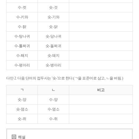
수-컷
숫-것
수-키와
숫-기와
수-탉
숫-닭
수-탕나귀
숫-당나귀
수-톨쩌귀
숫-돌쩌귀
수-퇘지
숫-돼지
수-평아리
숫-병아리
다만 2. 다음 단어의 접두사는 '숫-'으로 한다.(ㄱ을 표준어로 삼고, ㄴ을 버림.)
ㄱ
ㄴ
비고
숫-양
수-양
숫-염소
수-염소
숫-쥐
수-쥐
해설