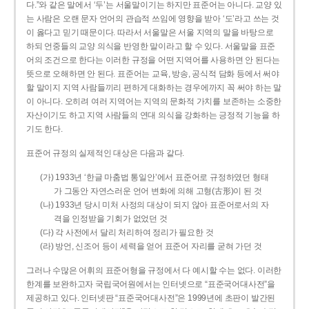
다.”와 같은 말에서 ‘두’는 서울말이기는 하지만 표준어는 아니다. 교양 있
는 사람은 오랜 문자 언어의 관습적 쓰임에 영향을 받아 ‘도’라고 쓰는 것
이 옳다고 믿기 때문이다. 따라서 서울말은 서울 지역의 말을 바탕으로
하되 언중들의 교양 의식을 반영한 말이라고 할 수 있다. 서울말을 표준
어의 조건으로 한다는 이러한 규정을 어떤 지역어를 사용하면 안 된다는
뜻으로 오해하면 안 된다. 표준어는 교육, 방송, 공식적 담화 등에서 써야
할 말이지 지역 사람들끼리 편하게 대화하는 경우에까지 꼭 써야 하는 말
이 아니다. 오히려 여러 지역어는 지역의 문화적 가치를 보존하는 소중한
자산이기도 하고 지역 사람들의 연대 의식을 강화하는 긍정적 기능을 하
기도 한다.
표준어 규정의 실제적인 대상은 다음과 같다.
(가) 1933년 ‘한글 마춤법 통일안’에서 표준어로 규정하였던 형태
가 그동안 자연스러운 언어 변화에 의해 고형(古形)이 된 것
(나) 1933년 당시 미처 사정의 대상이 되지 않아 표준어로서의 자
격을 인정받을 기회가 없었던 것
(다) 각 사전에서 달리 처리하여 정리가 필요한 것
(라) 방언, 신조어 등이 세력을 얻어 표준어 자리를 굳혀 가던 것
그러나 수많은 어휘의 표준어형을 규정에서 다 예시할 수는 없다. 이러한
한계를 보완하고자 국립국어원에서는 인터넷으로 “표준국어대사전”을
제공하고 있다. 인터넷판 “표준국어대사전”은 1999년에 초판이 발간된