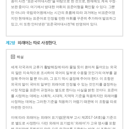
종이 사전 “표준국어대사전”을 바탕으로 한 것으로, 현재에도 계속 수정·
보완 중이다. 여기에서 방대한 어휘의 표준어형을 확인할 수 있다. 그뿐
만 아니라 국립국어원에서는 시간의 흐름에 따라 과거에는 비표준어였
지만 현재에는 표준어로 인정될 만한 어휘를 꾸준히 추가하여 발표하고
있고, 이 또한 인터넷판 “표준국어대사전”에 반영되어 있다.
제2항
외래어는 따로 사정한다.
해설
세계 각국과의 교류가 활발해짐에 따라 물밀 듯이 쏟아져 들어오는 외국
의 말은 지속적으로 조사하여 국어의 일부로 수용할 것인가의 여부를 결
정해 주어야 할 뿐 아니라, 그 표기 역시 결정해 주어야 한다. 이 조항은
외국의 말이 국어의 일부인 외래어로 인정될 수 있는 것인지를 결정하는
사정 작업을 표준어 규정과는 별도로 한다는 사실을 밝힌 것이다. 표준어
를 사정하는 데에는 사회적, 시대적, 지역적 기준을 적용하지만 외래어를
사정하는 데에는 그러한 기준을 적용하기 어렵기 때문에 이 조항을 따로
마련한 것이다.
이에 따라 외래어는 외래어 표기법(문체부 고시 제2017-14호)을 기준으
로 별도로 사정한다. 다만 외래어 표기법의 ‘외래어’가 고유 명사를 포함