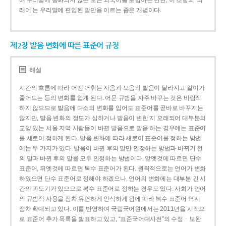
해 우리말에 동화되지 않은 모든 외국어를 포함하는 반면, 이 조항의 ‘외
래어’는 우리말에 편입된 말만을 이르는 좁은 개념이다.
제2장 발음 변화에 따른 표준어 규정
해설
시간의 흐름에 따라 어떤 어휘는 자음과 모음의 발음이 달라지고 길이가
줄어드는 등의 변화를 입게 된다. 어문 규범을 자주 바꾸는 것은 바람직
하지 않으므로 발음에 다소의 변화를 입어도 표준어를 곧바로 바꾸지는
않지만, 발음 변화의 정도가 심하거나 발음이 변한 지 오래되어 대부분의
교양 있는 서울 지역 사람들이 바뀐 발음으로 말을 하는 경우에는 표준어
를 새로이 정하게 된다. 발음 변화에 따라 새로이 표준어를 정하는 방법
에는 두 가지가 있다. 발음이 바뀐 후의 말만 인정하는 방법과 바뀌기 전
의 말과 바뀐 후의 말을 모두 인정하는 방법이다. 앞엣것에 따르면 단수
표준어, 뒤엣것에 따르면 복수 표준어가 된다. 원칙적으로는 언어가 변화
하였으면 단수 표준어로 정해야 하겠으나, 언어의 변화에는 대부분 긴 시
간의 과도기가 있으므로 복수 표준어로 정하는 경우도 있다. 사회가 언어
의 규범적 사용을 점차 유연하게 인식하게 됨에 따라 복수 표준어 역시
점차 확대되고 있다. 이를 반영하여 국립국어원에서는 2011년을 시작으
로 표준어 추가 목록을 발표하고 있고, “표준국어대사전”의 수정ㆍ보완