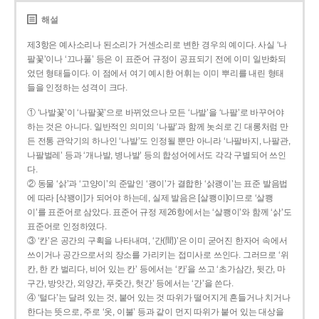
해설
제3항은 예사소리나 된소리가 거센소리로 변한 경우의 예이다. 사실 ‘나
팔꽃’이나 ‘끄나풀’ 등은 이 표준어 규정이 공표되기 전에 이미 일반화되
었던 형태들이다. 이 점에서 여기 예시한 어휘는 이미 뿌리를 내린 형태
들을 인정하는 성격이 크다.
① ‘나발꽃’이 ‘나팔꽃’으로 바뀌었으나 모든 ‘나발’을 ‘나팔’로 바꾸어야
하는 것은 아니다. 일반적인 의미의 ‘나팔’과 함께 놋쇠로 긴 대롱처럼 만
든 전통 관악기의 하나인 ‘나발’도 인정될 뿐만 아니라 ‘나팔바지, 나팔관,
나팔벌레’ 등과 ‘개나발, 병나발’ 등의 합성어에서도 각각 구별되어 쓰인
다.
② 동물 ‘삵’과 ‘고양이’의 준말인 ‘괭이’가 결합한 ‘삵괭이’는 표준 발음법
에 따라 [삭꽹이]가 되어야 하는데, 실제 발음은 [살쾡이]이므로 ‘살쾡
이’를 표준어로 삼았다. 표준어 규정 제26항에서는 ‘살쾡이’와 함께 ‘삵’도
표준어로 인정하였다.
③ ‘칸’은 공간의 구획을 나타내며, ‘간(間)’은 이미 굳어진 한자어 속에서
쓰이거나 공간으로서의 장소를 가리키는 접미사로 쓰인다. 그러므로 ‘위
칸, 한 칸 벌리다, 비어 있는 칸’ 등에서는 ‘칸’을 쓰고 ‘초가삼간, 뒷간, 마
구간, 방앗간, 외양간, 푸줏간, 헛간’ 등에서는 ‘간’을 쓴다.
④ ‘털다’는 달려 있는 것, 붙어 있는 것 따위가 떨어지게 흔들거나 치거나
한다는 뜻으로, 주로 ‘옷, 이불’ 등과 같이 먼지 따위가 붙어 있는 대상을