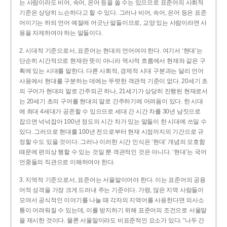
는 사람이라도 비어, 속어, 은어 등을 쓸 수는 있으므로 표준어의 사회적
기준은 상당히 느슨하다고 할 수 있다. 그러나 비어, 속어, 은어 등은 표준
어이기는 하되 언어 예절에 어긋난 말들이므로, 교양 있는 사람이라면 사
용을 자제하여야 하는 말들이다.
2. 시대적 기준으로서, 표준어는 현대의 언어여야 한다. 여기서 ‘현대’는
단순히 시간적으로 현재란 뜻이 아니라 역사적 흐름에서 현재와 같은 구
획에 있는 시대를 말한다. 다른 사회적, 경제적 시대 구분과는 달리 언어
사용에서 현대를 구분하는 데에는 뚜렷한 객관적 기준이 없다. 20세기 초
의 구어가 현대의 말로 간주되곤 하나, 21세기가 상당히 진행된 현재로서
는 20세기 초의 구어를 현대의 말로 간주하기에 어려움이 있다. 한 시대
에 최대 4세대가 공존할 수 있으므로 세대 간 시간 차를 30년 남짓으로
잡으면 넉넉잡아 100년 정도의 시간 차가 있는 말들이 한 시대에 쓰일 수
있다. 그러므로 현대를 100년 전으로부터 현재 시점까지의 기간으로 규
정할 수도 있을 것이다. 그러나 이러한 시간 인식은 ‘현대’ 개념의 모호함
때문에 편의상 행할 수 있는 것일 뿐 객관적인 것은 아니다. ‘현대’는 국어
언중들의 직관으로 이해하여야 한다.
3. 지역적 기준으로서, 표준어는 서울말이어야 한다. 이는 표준어의 공용
어적 성격을 가장 크게 드러내 주는 기준이다. 가령, 많은 지역 사람들이
모여서 공식적인 이야기를 나눌 때 각자의 지역어를 사용한다면 의사소
통이 어려워질 수 있는데, 이를 방지하기 위해 표준어의 조건으로 서울말
을 제시한 것이다. 물론 서울말이라도 비표준적인 요소가 있다. “나두 간