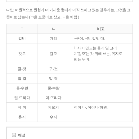
다만, 어원적으로 원형에 더 가까운 형태가 아직 쓰이고 있는 경우에는, 그것을 표
준어로 삼는다.(ㄱ을 표준어로 삼고, ㄴ을 버림.)
ㄱ
ㄴ
비고
갈비
가리
~구이, ~찜, 갈빗-대.
1. 사기 만드는 물레 밑 고리.
갓모
갈모
2. '갈모'는 갓 위에 쓰는, 유지로
만든 우비.
굴-젓
구-젓
말-곁
말-겻
물-수란
물-수랄
밀-뜨리다
미-뜨리다
적-이
저으기
적이-나, 적이나-하면.
휴지
수지
해설