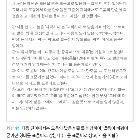
ㅘ, ㅝ’ 등의 원순 모음을 평순 모음으로 발음하는 일은 더 흔히 일어난다.
그러나 이 조항에서 다룬 단어들은 표준어 지역에서도 모음의 단순화 과
정을 겪고, 애초의 형태는 들어 보기 어렵게 된 것들이다.
① 사용 빈도가 높은 ‘괴퍅하다’는 ‘괴팍하다’로 발음이 바뀌었으므로 바
뀐 발음 ‘팍’을 인정하였다. 그러나 사용 빈도가 낮은 ‘강퍅하다, 퍅하다,
퍅성’ 등에서의 ‘퍅’은 ‘팍’으로 발음되지 않으므로 ‘퍅’이 아직도 표준어
형이다.
② ‘미류나무’는 버드나무의 한 종류이므로 ‘미류’는 어원적으로 분명히
버드나무의 의미를 담고 있는 ‘미류(美柳)’인데 이제 ‘미류’라고 발음하는
경우가 거의 없기 때문에 ‘미루나무’를 표준어로 삼았다.
③ ‘여느’도 원래 ‘여늬’였으나 이중 모음 ‘ㅢ’가 단모음 ‘ㅡ’로 변하였으므
로 ‘여느’를 표준어로 삼았다. ‘늬나노’의 ‘늬’도 언어 현실에서 [니]로 소리
나므로 ‘니나노’를 표준어로 삼는다.
④ ‘으례’ 역시 원래 ‘의례(依例)’에서 ‘으례’가 되었던 것인데 ‘례’의 발음
이 ‘레’로 바뀌었으므로 ‘으레’를 표준어로 삼았다. 한편 부사 ‘으레’에 다
시 ‘-이/-히’가 붙은 ‘으레이, 으레히’가 같은 뜻으로 쓰이는 일이 많은데,
이는 인정하지 않는다.
제11항
다음 단어에서는 모음의 발음 변화를 인정하여, 발음이 바뀌어
굳어진 형태를 표준어로 삼는다.(ㄱ을 표준어로 삼고, ㄴ을 버림.)