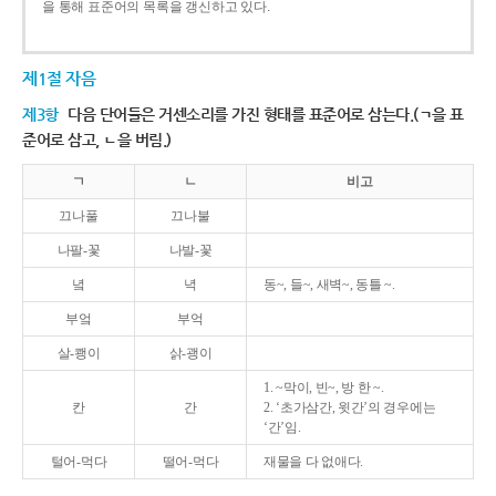
을 통해 표준어의 목록을 갱신하고 있다.
제1절 자음
제3항
다음 단어들은 거센소리를 가진 형태를 표준어로 삼는다.(ㄱ을 표
준어로 삼고, ㄴ을 버림.)
ㄱ
ㄴ
비고
끄나풀
끄나불
나팔-꽃
나발-꽃
녘
녁
동~, 들~, 새벽~, 동틀 ~.
부엌
부억
살-쾡이
삵-괭이
1. ~막이, 빈~, 방 한 ~.
칸
간
2. ‘초가삼간, 윗간’의 경우에는
‘간’임.
털어-먹다
떨어-먹다
재물을 다 없애다.