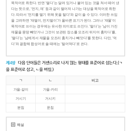
목적어로 취한다. 반면 ‘떨다’는 달려 있거나 붙어 있는 것을 쳐서 떼어 낸
다는 뜻으로, ‘먼지, 재’ 등과 같이 떨어져 나가는 대상을 목적어로 취한
다. 따라서 ‘먼지를 떨기 위해 옷을 털다’와 같이 쓸 수 있다. 이러한 쓰임
을 고려하면 ‘재떨이, 먼지떨이’가 올바른 표기가 된다. 그러나 ‘재물’이
목적어로 쓰이는 경우에는 유사한 의미로도 쓰인다. ‘털다’는 ‘남이 가진
재물을 몽땅 빼앗거나 그것이 보관된 장소를 모조리 뒤지어 훔치다’를,
‘떨다’는 ‘남에게서 재물을 모조리 훔치거나 빼앗다’를 뜻한다. 다만, ‘먹
다’와 결합해 합성어로 쓸 때에는 ‘털어먹다’로 쓴다.
제4항
다음 단어들은 거센소리로 나지 않는 형태를 표준어로 삼는다.(ㄱ
을 표준어로 삼고, ㄴ을 버림.)
ㄱ
ㄴ
비고
가을-갈이
가을-카리
거시기
거시키
분침
푼침
해설