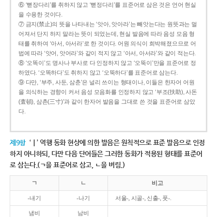
⑥ ‘뻗장다리’를 취하지 않고 ‘뻗정다리’를 표준어로 삼은 것은 언어 현실
을 수용한 것이다.
⑦ 금지(禁止)의 뜻을 나타내는 ‘앗아, 앗아라’는 빼앗는다는 원뜻과는 멀
어져서 단지 하지 말라는 뜻이 되었는데, 현실 발음에 따라 음성 모음 형
태를 취하여 ‘아서, 아서라’로 한 것이다. 어원 의식이 희박해졌으므로 어
법에 따라 ‘앗어, 앗어라’와 같이 적지 않고 ‘아서, 아서라’와 같이 적는다.
⑧ ‘오똑이’도 명사나 부사로 다 인정하지 않고 ‘오뚝이’만을 표준어로 정
하였다. ‘오똑하다’도 취하지 않고 ‘오뚝하다’를 표준어로 삼는다.
⑨ 다만, ‘부주, 사둔, 삼춘’은 널리 쓰이는 형태이나, 이들은 한자어 어원
을 의식하는 경향이 커서 음성 모음화를 인정하지 않고 ‘부조(扶助), 사돈
(査頓), 삼촌(三寸)’과 같이 한자어 발음을 그대로 쓴 것을 표준어로 삼았
다.
제9항
‘ㅣ’ 역행 동화 현상에 의한 발음은 원칙적으로 표준 발음으로 인정
하지 아니하되, 다만 다음 단어들은 그러한 동화가 적용된 형태를 표준어
로 삼는다.(ㄱ을 표준어로 삼고, ㄴ을 버림.)
ㄱ
ㄴ
비고
-내기
-나기
서울-, 시골-, 신출-, 풋-.
냄비
남비