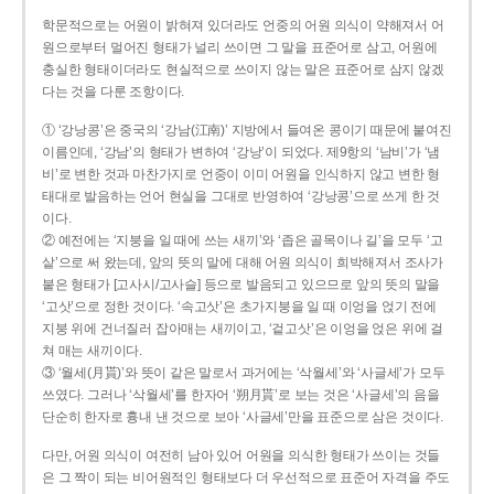
학문적으로는 어원이 밝혀져 있더라도 언중의 어원 의식이 약해져서 어
원으로부터 멀어진 형태가 널리 쓰이면 그 말을 표준어로 삼고, 어원에
충실한 형태이더라도 현실적으로 쓰이지 않는 말은 표준어로 삼지 않겠
다는 것을 다룬 조항이다.
① ‘강낭콩’은 중국의 ‘강남(江南)’ 지방에서 들여온 콩이기 때문에 붙여진
이름인데, ‘강남’의 형태가 변하여 ‘강낭’이 되었다. 제9항의 ‘남비’가 ‘냄
비’로 변한 것과 마찬가지로 언중이 이미 어원을 인식하지 않고 변한 형
태대로 발음하는 언어 현실을 그대로 반영하여 ‘강낭콩’으로 쓰게 한 것
이다.
② 예전에는 ‘지붕을 일 때에 쓰는 새끼’와 ‘좁은 골목이나 길’을 모두 ‘고
샅’으로 써 왔는데, 앞의 뜻의 말에 대해 어원 의식이 희박해져서 조사가
붙은 형태가 [고사시/고사슬] 등으로 발음되고 있으므로 앞의 뜻의 말을
‘고삿’으로 정한 것이다. ‘속고삿’은 초가지붕을 일 때 이엉을 얹기 전에
지붕 위에 건너질러 잡아매는 새끼이고, ‘겉고삿’은 이엉을 얹은 위에 걸
쳐 매는 새끼이다.
③ ‘월세(月貰)’와 뜻이 같은 말로서 과거에는 ‘삭월세’와 ‘사글세’가 모두
쓰였다. 그러나 ‘삭월세’를 한자어 ‘朔月貰’로 보는 것은 ‘사글세’의 음을
단순히 한자로 흉내 낸 것으로 보아 ‘사글세’만을 표준으로 삼은 것이다.
다만, 어원 의식이 여전히 남아 있어 어원을 의식한 형태가 쓰이는 것들
은 그 짝이 되는 비어원적인 형태보다 더 우선적으로 표준어 자격을 주도