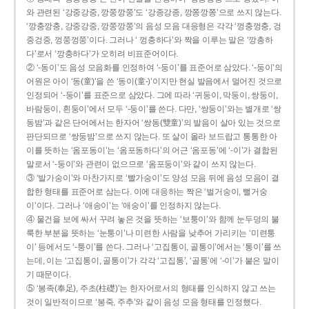
와 관련된 ‘강중강중, 깡쭝깡쭝’도 ‘강종강종, 깡쫑깡쫑’으로 쓰지 않는다.
‘깡충깡충, 강중강중, 깡쭝깡쭝’의 음성 모음 대응형은 각각 ‘껑충껑충, 겅
중겅중, 껑쭝껑쭝’이다. 그러나 ‘ 껑충하다’와 짝을 이루는 말은 ‘깡총하
다’로서 ‘깡충하다’가 오히려 비표준어이다.
② ‘-동이’도 음성 모음화를 인정하여 ‘-둥이’를 표준어로 삼았다. ‘-둥이’의
어원은 아이 ‘동(童)’을 쓴 ‘동이(童-)’이지만 현실 발음에서 멀어진 것으로
인정되어 ‘-둥이’를 표준으로 삼았다. 그에 따라 ‘귀둥이, 막둥이, 쌍둥이,
바람둥이, 흰둥이’에서 모두 ‘-둥이’를 쓴다. 다만, ‘쌍둥이’와는 별개로 ‘쌍
동밤’과 같은 단어에서는 한자어 ‘쌍동(雙童)’의 발음이 살아 있는 것으로
판단되므로 ‘쌍둥밤’으로 쓰지 않는다. 또 살이 올라 보드랍고 통통한 아
이를 뜻하는 ‘옴포동이’는 ‘옴포동하다’의 어근 ‘옴포동’에 ‘-이’가 결합된
말로서 ‘-둥이’와 관련이 없으므로 ‘옴포둥이’와 같이 쓰지 않는다.
③ ‘발가숭이’와 마찬가지로 ‘빨가숭이’도 양성 모음 뒤에 음성 모음이 결
합한 형태를 표준어로 삼는다. 이에 대응하는 짝은 ‘벌거숭이, 뻘거숭
이’이다. 그러나 ‘애송이’는 ‘애숭이’를 인정하지 않는다.
④ 물건을 보에 싸서 꾸려 놓은 것을 뜻하는 ‘보퉁이’와 함께 눈두덩의 불
룩한 부분을 뜻하는 ‘눈퉁이’나 미련한 사람을 낮추어 가리키는 ‘미련퉁
이’ 등에서도 ‘-퉁이’를 쓴다. 그러나 ‘고집통이, 골통이’에서는 ‘통이’를 쓰
는데, 이는 ‘고집통이, 골통이’가 각각 ‘고집통’, ‘골통’에 ‘-이’가 붙은 말이
기 때문이다.
⑤ ‘봉족(奉足), 주초(柱礎)’는 한자어로서의 형태를 인식하지 않고 쓰는
것이 일반적이므로 ‘봉죽, 주추’와 같이 음성 모음 형태를 인정했다.