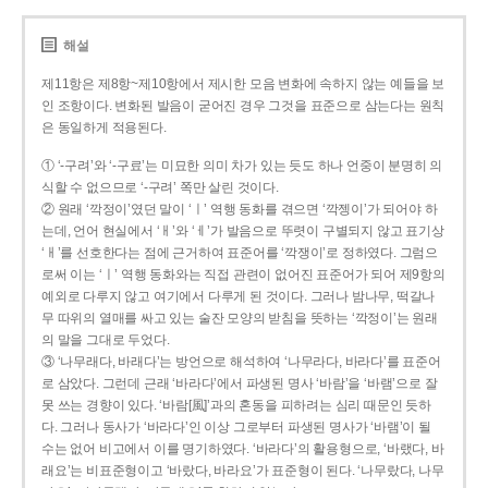
해설
제11항은 제8항~제10항에서 제시한 모음 변화에 속하지 않는 예들을 보
인 조항이다. 변화된 발음이 굳어진 경우 그것을 표준으로 삼는다는 원칙
은 동일하게 적용된다.
① ‘-구려’와 ‘-구료’는 미묘한 의미 차가 있는 듯도 하나 언중이 분명히 의
식할 수 없으므로 ‘-구려’ 쪽만 살린 것이다.
② 원래 ‘깍정이’였던 말이 ‘ㅣ’ 역행 동화를 겪으면 ‘깍젱이’가 되어야 하
는데, 언어 현실에서 ‘ㅐ’와 ‘ㅔ’가 발음으로 뚜렷이 구별되지 않고 표기상
‘ㅐ’를 선호한다는 점에 근거하여 표준어를 ‘깍쟁이’로 정하였다. 그럼으
로써 이는 ‘ㅣ’ 역행 동화와는 직접 관련이 없어진 표준어가 되어 제9항의
예외로 다루지 않고 여기에서 다루게 된 것이다. 그러나 밤나무, 떡갈나
무 따위의 열매를 싸고 있는 술잔 모양의 받침을 뜻하는 ‘깍정이’는 원래
의 말을 그대로 두었다.
③ ‘나무래다, 바래다’는 방언으로 해석하여 ‘나무라다, 바라다’를 표준어
로 삼았다. 그런데 근래 ‘바라다’에서 파생된 명사 ‘바람’을 ‘바램’으로 잘
못 쓰는 경향이 있다. ‘바람[風]’과의 혼동을 피하려는 심리 때문인 듯하
다. 그러나 동사가 ‘바라다’인 이상 그로부터 파생된 명사가 ‘바램’이 될
수는 없어 비고에서 이를 명기하였다. ‘바라다’의 활용형으로, ‘바랬다, 바
래요’는 비표준형이고 ‘바랐다, 바라요’가 표준형이 된다. ‘나무랐다, 나무