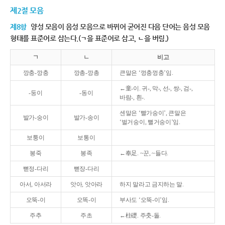
제2절 모음
제8항
양성 모음이 음성 모음으로 바뀌어 굳어진 다음 단어는 음성 모음
형태를 표준어로 삼는다.(ㄱ을 표준어로 삼고, ㄴ을 버림.)
ㄱ
ㄴ
비고
깡충-깡충
깡총-깡총
큰말은 ‘껑충껑충’임.
←童-이. 귀-, 막-, 선-, 쌍-, 검-,
-둥이
-동이
바람-, 흰-.
센말은 ‘빨가숭이’, 큰말은
발가-숭이
발가-송이
‘벌거숭이, 뻘거숭이’임.
보퉁이
보통이
봉죽
봉족
←奉足. ~꾼, ~들다.
뻗정-다리
뻗장-다리
아서, 아서라
앗아, 앗아라
하지 말라고 금지하는 말.
오뚝-이
오똑-이
부사도 ‘오뚝-이’임.
주추
주초
←柱礎. 주춧-돌.