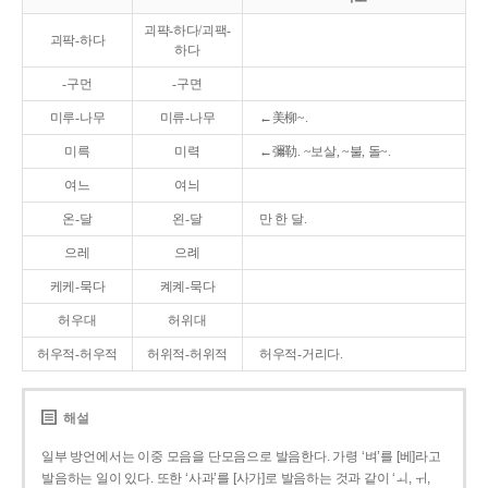
괴퍅-하다/괴팩-
괴팍-하다
하다
-구먼
-구면
미루-나무
미류-나무
←美柳~.
미륵
미력
←彌勒. ~보살, ~불, 돌~.
여느
여늬
온-달
왼-달
만 한 달.
으레
으례
케케-묵다
켸켸-묵다
허우대
허위대
허우적-허우적
허위적-허위적
허우적-거리다.
해설
일부 방언에서는 이중 모음을 단모음으로 발음한다. 가령 ‘벼’를 [베]라고
발음하는 일이 있다. 또한 ‘사과’를 [사가]로 발음하는 것과 같이 ‘ㅚ, ㅟ,