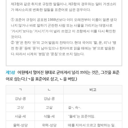
제3항과 같은 취지로 규정한 말들이나, 제3항의 경우와는 달리 거센소리
가 예사소리로 변화한 말들을 표준어로 삼은 경우이다.
① 표준어 규정이 공표된 1988년보다 이미 오래전부터 이름이 얼른 생각
나지 않거나 바로 말하기 곤란한 사람 또는 사물을 가리키는 대명사로
‘거시키’보다는 ‘거시기’가 더 널리 쓰였고 이 조항에서 이를 다시 확인한
것이다.
② ‘푼’은 한자 ‘分’의 고어 발음의 잔재이다. 현대 국어의 ‘할, 푼, 리’나 ‘땡
전 한 푼’ 등에 ‘푼’이 남아 있으나 한자어로 읽을 때에는 ‘분’으로 발음한
다. 따라서 시계의 ‘분침’은 ‘푼침’으로 쓰지 않는다.
제5항
어원에서 멀어진 형태로 굳어져서 널리 쓰이는 것은, 그것을 표준
어로 삼는다.(ㄱ을 표준어로 삼고, ㄴ을 버림.)
ㄱ
ㄴ
비고
강낭-콩
강남-콩
고삿
고샅
겉~, 속~.
사글-세
삭월-세
‘월세’는 표준어임.
울력-성당
위력-성당
떼를 지어서 으르고 협박하는 일.