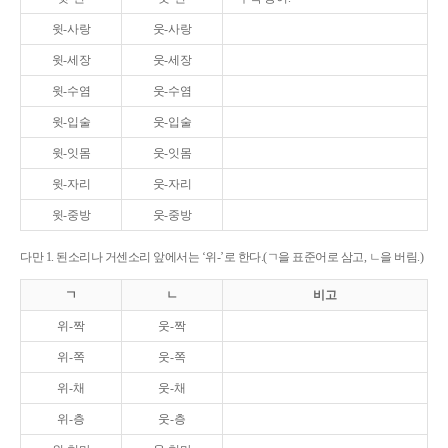
윗-사랑
웃-사랑
윗-세장
웃-세장
윗-수염
웃-수염
윗-입술
웃-입술
윗-잇몸
웃-잇몸
윗-자리
웃-자리
윗-중방
웃-중방
다만 1. 된소리나 거센소리 앞에서는 ‘위-’로 한다.(ㄱ을 표준어로 삼고, ㄴ을 버림.)
ㄱ
ㄴ
비고
위-짝
웃-짝
위-쪽
웃-쪽
위-채
웃-채
위-층
웃-층