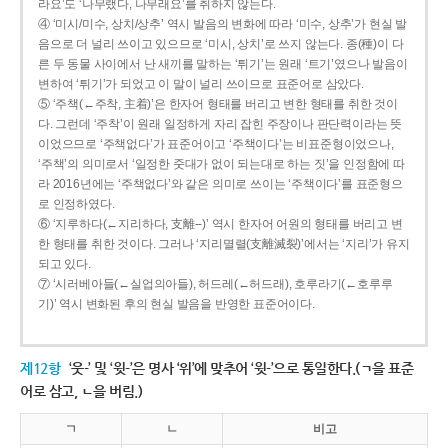
라요’도 ‘나무랬다, 나무래요’를 취하지 않는다.
④ ‘미시/미수, 상치/상추’ 역시 발음의 변화에 따라 ‘미수, 상추’가 현실 발
음으로 더 널리 쓰이고 있으므로 ‘미시, 상치’로 쓰지 않는다. 종(種)이 다
른 두 동물 사이에서 난 새끼를 말하는 ‘튀기’는 원래 ‘트기’였으나 발음이
변하여 ‘튀기’가 되었고 이 말이 널리 쓰이므로 표준어로 삼았다.
⑤ ‘주책(←주착, 主着)’은 한자어 형태를 버리고 변한 형태를 취한 것이
다. 그런데 ‘주착’이 원래 일정하게 자리 잡힌 주장이나 판단력이라는 뜻
이었으므로 ‘주책없다’가 표준어이고 ‘주책이다’는 비표준형이었으나,
‘주책’의 의미로서 ‘일정한 줏대가 없이 되는대로 하는 짓’을 인정함에 따
라 2016년에는 ‘주책없다’와 같은 의미로 쓰이는 ‘주책이다’를 표준형으
로 인정하였다.
⑥ ‘지루하다(←지리하다, 支離--)’ 역시 한자어 어원의 형태를 버리고 변
한 형태를 취한 것이다. 그러나 ‘지리멸렬(支離滅裂)’에서는 ‘지리’가 유지
되고 있다.
⑦ ‘시러베아들(←실업의아들), 허드레(←허드래), 호루라기(←호루루
기)’ 역시 변화된 후의 현실 발음을 반영한 표준어이다.
제12항
‘웃-’ 및 ‘윗-’은 명사 ‘위’에 맞추어 ‘윗-’으로 통일한다.(ㄱ을 표준
어로 삼고, ㄴ을 버림.)
ㄱ
ㄴ
비고