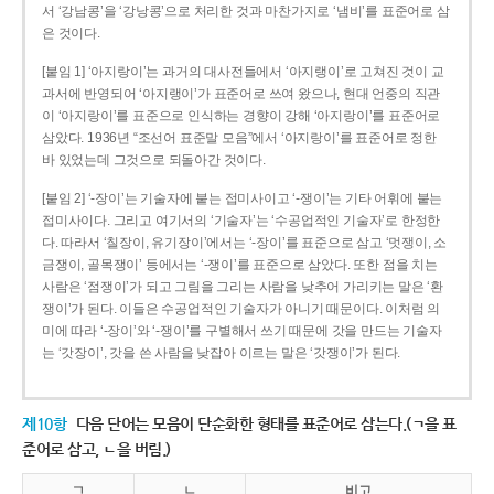
서 ‘강남콩’을 ‘강낭콩’으로 처리한 것과 마찬가지로 ‘냄비’를 표준어로 삼
은 것이다.
[붙임 1] ‘아지랑이’는 과거의 대사전들에서 ‘아지랭이’로 고쳐진 것이 교
과서에 반영되어 ‘아지랭이’가 표준어로 쓰여 왔으나, 현대 언중의 직관
이 ‘아지랑이’를 표준으로 인식하는 경향이 강해 ‘아지랑이’를 표준어로
삼았다. 1936년 “조선어 표준말 모음”에서 ‘아지랑이’를 표준어로 정한
바 있었는데 그것으로 되돌아간 것이다.
[붙임 2] ‘-장이’는 기술자에 붙는 접미사이고 ‘-쟁이’는 기타 어휘에 붙는
접미사이다. 그리고 여기서의 ‘기술자’는 ‘수공업적인 기술자’로 한정한
다. 따라서 ‘칠장이, 유기장이’에서는 ‘-장이’를 표준으로 삼고 ‘멋쟁이, 소
금쟁이, 골목쟁이’ 등에서는 ‘-쟁이’를 표준으로 삼았다. 또한 점을 치는
사람은 ‘점쟁이’가 되고 그림을 그리는 사람을 낮추어 가리키는 말은 ‘환
쟁이’가 된다. 이들은 수공업적인 기술자가 아니기 때문이다. 이처럼 의
미에 따라 ‘-장이’와 ‘-쟁이’를 구별해서 쓰기 때문에 갓을 만드는 기술자
는 ‘갓장이’, 갓을 쓴 사람을 낮잡아 이르는 말은 ‘갓쟁이’가 된다.
제10항
다음 단어는 모음이 단순화한 형태를 표준어로 삼는다.(ㄱ을 표
준어로 삼고, ㄴ을 버림.)
ㄱ
ㄴ
비고