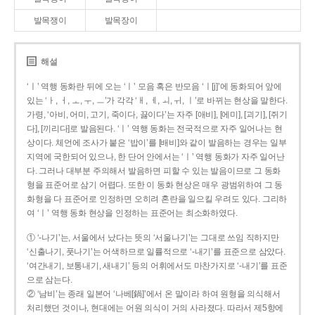
발목쟁이
발목장이
해설
‘ㅣ’ 역행 동화란 뒤에 오는 ‘ㅣ’ 모음 혹은 반모음 ‘ㅣ[j]’에 동화되어 앞에
있는 ‘ㅏ, ㅓ, ㅗ, ㅜ, ㅡ’가 각각 ‘ㅐ, ㅔ, ㅚ, ㅟ, ㅣ’로 바뀌는 현상을 말한다.
가령, ‘아비, 어미, 고기, 죽이다, 끓이다’는 자주 [애비], [에미], [괴기], [쥐기
다], [끼리다]로 발음된다. ‘ㅣ’ 역행 동화는 전국적으로 자주 일어나는 현
상이다. 체언에 조사가 붙은 ‘밥이’를 [배비]와 같이 발음하는 경우는 일부
지역에 국한되어 있으나, 한 단어 안에서는 ‘ㅣ’ 역행 동화가 자주 일어난
다. 그러나 대부분 주의해서 발음하면 피할 수 있는 발음이므로 그 동화
형을 표준어로 삼기 어렵다. 또한 이 동화 현상은 매우 광범위하여 그 동
화형을 다 표준어로 인정하면 오히려 혼란을 일으킬 우려도 있다. 그리하
여 ‘ㅣ’ 역행 동화 현상을 인정하는 표준어는 최소화하였다.
① ‘-나기’는, 서울에서 났다는 뜻의 ‘서울나기’는 그대로 쓰임 직하지만
‘신출나기, 풋나기’는 어색하므로 일률적으로 ‘-내기’를 표준으로 삼았다.
‘여간내기, 보통내기, 새내기’ 등의 어휘에서도 마찬가지로 ‘-내기’를 표준
으로 삼는다.
② ‘남비’는 종래 일본어 ‘나베[鍋]’에서 온 말이라 하여 원형을 의식해서
처리했던 것이나, 현대에는 어원 의식이 거의 사라졌다. 따라서 제5항에