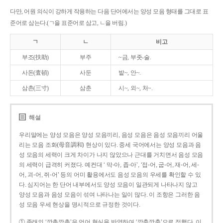
다만, 어원 의식이 강하게 작용하는 다음 단어에서는 양성 모음 형태를 그대로 표
준어로 삼는다.(ㄱ을 표준어로 삼고, ㄴ을 버림.)
ㄱ
ㄴ
비고
부조(扶助)
부주
~금, 부좃-술.
사돈(査頓)
사둔
밭~, 안~.
삼촌(三寸)
삼춘
시~, 외~, 처~.
해설
우리말에는 양성 모음은 양성 모음끼리, 음성 모음은 음성 모음끼리 어울
리는 모음 조화(母音調和) 현상이 있다. 중세 국어에서는 양성 모음과 음
성 모음의 세력이 크게 차이가 나지 않았으나 근대를 거치면서 음성 모음
의 세력이 급격히 커졌다. 예컨대 ‘ 막-아, 좁-아’, ‘접-어, 굽-어, 재-어, 세-
어, 괴-어, 쥐-어’ 등의 어미 활용에서도 음성 모음의 우세를 확인할 수 있
다. 심지어는 한 단어 내부에서도 양성 모음이 일관되게 나타나지 않고
양성 모음과 음성 모음이 섞여 나타나는 일이 많다. 이 조항은 그러한 음
성 모음 우세 현상을 명시적으로 규정한 것이다.
① 종래의 ‘깡총깡총’은 언어 현실을 반영하여 ‘깡충깡충’으로 정했다. 이