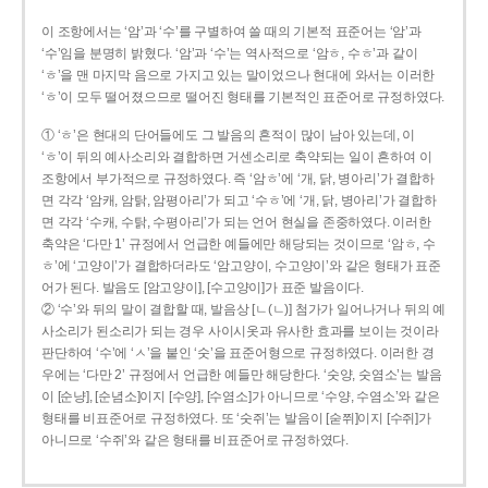
이 조항에서는 ‘암’과 ‘수’를 구별하여 쓸 때의 기본적 표준어는 ‘암’과
‘수’임을 분명히 밝혔다. ‘암’과 ‘수’는 역사적으로 ‘암ㅎ, 수ㅎ’과 같이
‘ㅎ’을 맨 마지막 음으로 가지고 있는 말이었으나 현대에 와서는 이러한
‘ㅎ’이 모두 떨어졌으므로 떨어진 형태를 기본적인 표준어로 규정하였다.
① ‘ㅎ’은 현대의 단어들에도 그 발음의 흔적이 많이 남아 있는데, 이
‘ㅎ’이 뒤의 예사소리와 결합하면 거센소리로 축약되는 일이 흔하여 이
조항에서 부가적으로 규정하였다. 즉 ‘암ㅎ’에 ‘개, 닭, 병아리’가 결합하
면 각각 ‘암캐, 암탉, 암평아리’가 되고 ‘수ㅎ’에 ‘개, 닭, 병아리’가 결합하
면 각각 ‘수캐, 수탉, 수평아리’가 되는 언어 현실을 존중하였다. 이러한
축약은 ‘다만 1’ 규정에서 언급한 예들에만 해당되는 것이므로 ‘암ㅎ, 수
ㅎ’에 ‘고양이’가 결합하더라도 ‘암고양이, 수고양이’와 같은 형태가 표준
어가 된다. 발음도 [암고양이], [수고양이]가 표준 발음이다.
② ‘수’와 뒤의 말이 결합할 때, 발음상 [ㄴ(ㄴ)] 첨가가 일어나거나 뒤의 예
사소리가 된소리가 되는 경우 사이시옷과 유사한 효과를 보이는 것이라
판단하여 ‘수’에 ‘ㅅ’을 붙인 ‘숫’을 표준어형으로 규정하였다. 이러한 경
우에는 ‘다만 2’ 규정에서 언급한 예들만 해당한다. ‘숫양, 숫염소’는 발음
이 [순냥], [순념소]이지 [수양], [수염소]가 아니므로 ‘수양, 수염소’와 같은
형태를 비표준어로 규정하였다. 또 ‘숫쥐’는 발음이 [숟쮜]이지 [수쥐]가
아니므로 ‘수쥐’와 같은 형태를 비표준어로 규정하였다.