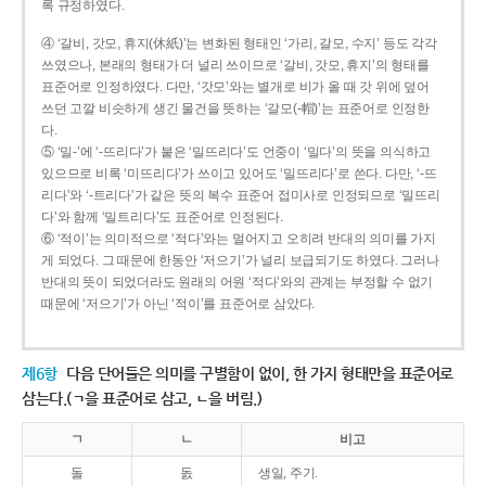
록 규정하였다.
④ ‘갈비, 갓모, 휴지(休紙)’는 변화된 형태인 ‘가리, 갈모, 수지’ 등도 각각
쓰였으나, 본래의 형태가 더 널리 쓰이므로 ‘갈비, 갓모, 휴지’의 형태를
표준어로 인정하였다. 다만, ‘갓모’와는 별개로 비가 올 때 갓 위에 덮어
쓰던 고깔 비슷하게 생긴 물건을 뜻하는 ‘갈모(-帽)’는 표준어로 인정한
다.
⑤ ‘밀-’에 ‘-뜨리다’가 붙은 ‘밀뜨리다’도 언중이 ‘밀다’의 뜻을 의식하고
있으므로 비록 ‘미뜨리다’가 쓰이고 있어도 ‘밀뜨리다’로 쓴다. 다만, ‘-뜨
리다’와 ‘-트리다’가 같은 뜻의 복수 표준어 접미사로 인정되므로 ‘밀뜨리
다’와 함께 ‘밀트리다’도 표준어로 인정된다.
⑥ ‘적이’는 의미적으로 ‘적다’와는 멀어지고 오히려 반대의 의미를 가지
게 되었다. 그 때문에 한동안 ‘저으기’가 널리 보급되기도 하였다. 그러나
반대의 뜻이 되었더라도 원래의 어원 ‘적다’와의 관계는 부정할 수 없기
때문에 ‘저으기’가 아닌 ‘적이’를 표준어로 삼았다.
제6항
다음 단어들은 의미를 구별함이 없이, 한 가지 형태만을 표준어로
삼는다.(ㄱ을 표준어로 삼고, ㄴ을 버림.)
ㄱ
ㄴ
비고
돌
돐
생일, 주기.