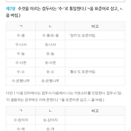
제7항
수컷을 이르는 접두사는 '수-'로 통일한다.(ㄱ을 표준어로 삼고, ㄴ
을 버림.)
ㄱ
ㄴ
비고
수-꿩
수-퀑/숫-꿩
'장끼'도 표준어임.
수-나사
숫-나사
수-놈
숫-놈
수-사돈
숫-사돈
수-소
숫-소
'황소'도 표준어임.
수-은행나무
숫-은행나무
다만 1. 다음 단어에서는 접두사 다음에서 나는 거센소리를 인정한다. 접두사 '암-
'이 결합되는 경우에도 이에 준한다.(ㄱ을 표준어로 삼고, ㄴ을 버림.)
ㄱ
ㄴ
비고
수-캉아지
숫-강아지
수-캐
숫-개