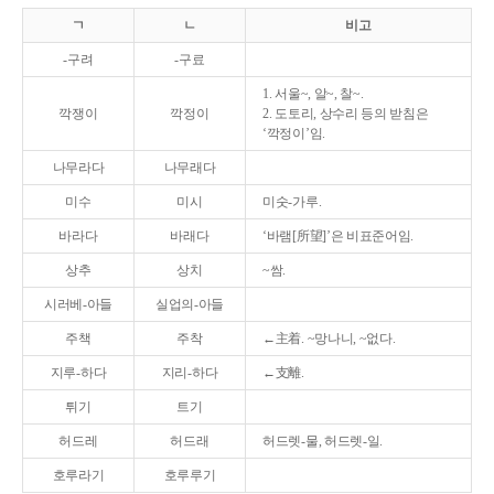
ㄱ
ㄴ
비고
-구려
-구료
1. 서울~, 알~, 찰~.
깍쟁이
깍정이
2. 도토리, 상수리 등의 받침은
‘깍정이’임.
나무라다
나무래다
미수
미시
미숫-가루.
바라다
바래다
‘바램[所望]’은 비표준어임.
상추
상치
~쌈.
시러베-아들
실업의-아들
주책
주착
←主着. ~망나니, ~없다.
지루-하다
지리-하다
←支離.
튀기
트기
허드레
허드래
허드렛-물, 허드렛-일.
호루라기
호루루기