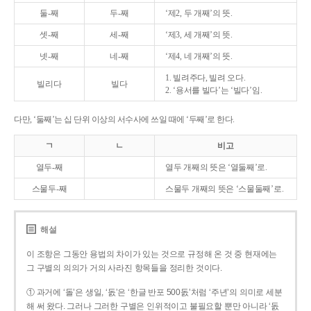
둘-째
두-째
‘제2, 두 개째’의 뜻.
셋-째
세-째
‘제3, 세 개째’의 뜻.
넷-째
네-째
‘제4, 네 개째’의 뜻.
1. 빌려주다, 빌려 오다.
빌리다
빌다
2. ‘용서를 빌다’는 ‘빌다’임.
다만, ‘둘째’는 십 단위 이상의 서수사에 쓰일 때에 ‘두째’로 한다.
ㄱ
ㄴ
비고
열두-째
열두 개째의 뜻은 ‘열둘째’로.
스물두-째
스물두 개째의 뜻은 ‘스물둘째’로.
해설
이 조항은 그동안 용법의 차이가 있는 것으로 규정해 온 것 중 현재에는
그 구별의 의의가 거의 사라진 항목들을 정리한 것이다.
① 과거에 ‘돌’은 생일, ‘돐’은 ‘한글 반포 500돐’처럼 ‘주년’의 의미로 세분
해 써 왔다. 그러나 그러한 구별은 인위적이고 불필요할 뿐만 아니라 ‘돐