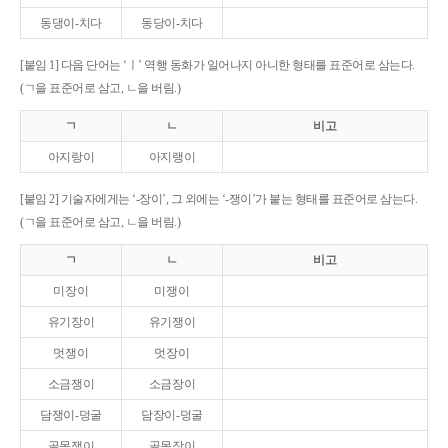
동댕이-치다
동당이-치다
[붙임 1] 다음 단어는 ‘ㅣ’ 역행 동화가 일어나지 아니한 형태를 표준어로 삼는다.
(ㄱ을 표준어로 삼고, ㄴ을 버림.)
ㄱ
ㄴ
비고
아지랑이
아지랭이
[붙임 2] 기술자에게는 ‘-장이’, 그 외에는 ‘-쟁이’가 붙는 형태를 표준어로 삼는다.
(ㄱ을 표준어로 삼고, ㄴ을 버림.)
ㄱ
ㄴ
비고
미장이
미쟁이
유기장이
유기쟁이
멋쟁이
멋장이
소금쟁이
소금장이
담쟁이-덩굴
담장이-덩굴
골목쟁이
골목장이