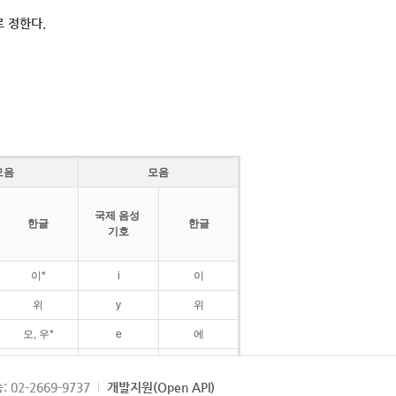
 정한다.
모음
모음
국제 음성
한글
한글
기호
이*
i
이
위
y
위
오, 우*
e
에
ø
외
: 02-2669-9737
개발지원(Open API)
ɛ
에