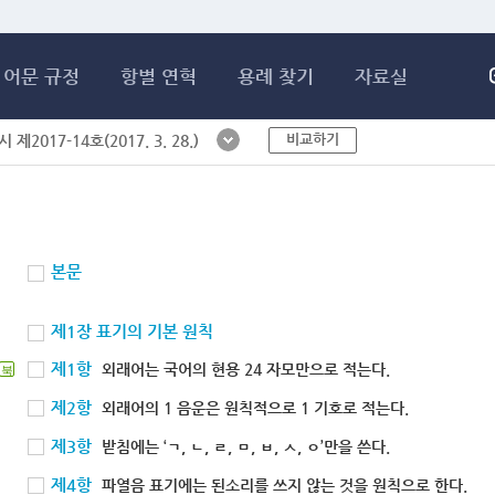
메인콘텐츠 바로가기
어문 규정
항별 연혁
용례 찾기
자료실
비교하기
제2017-14호(2017. 3. 28.)
본문
제1장 표기의 기본 원칙
제1항
외래어는 국어의 현용 24 자모만으로 적는다.
북
제2항
외래어의 1 음운은 원칙적으로 1 기호로 적는다.
제3항
받침에는 ‘ㄱ, ㄴ, ㄹ, ㅁ, ㅂ, ㅅ, ㅇ’만을 쓴다.
제4항
파열음 표기에는 된소리를 쓰지 않는 것을 원칙으로 한다.