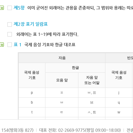
제5항
이미 굳어진 외래어는 관용을 존중하되, 그 범위와 용례는 따로
북
제2장 표기 일람표
외래어는 표 1~19에 따라 표기한다.
표 1
국제 음성 기호와 한글 대조표
북
자음
반
한글
국제 음성
국제 음성
자음 앞
기호
기호
모음 앞
또는 어말
p
ㅍ
ㅂ, 프
j
b
ㅂ
브
ɥ
t
ㅌ
ㅅ, 트
w
d
ㄷ
드
154(방화3동 827)
대표 전화: 02-2669-9775(평일 09:00~18:00)
전송
k
ㅋ
ㄱ, 크