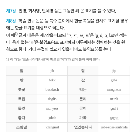
제7항
인명, 회사명, 단체명 등은 그동안 써 온 표기를 쓸 수 있다.
제8항
학술 연구 논문 등 특수 분야에서 한글 복원을 전제로 표기할 경우
에는 한글 표기를 대상으로 적는다.
1)
이 때
글자 대응은 제2장을 따르되 ‘ㄱ, ㄷ, ㅂ, ㄹ’은 ‘g, d, b, l’로만 적는
다. 음가 없는 ‘ㅇ’은 붙임표(-)로 표기하되 어두에서는 생략하는 것을 원
칙으로 한다. 기타 분절의 필요가 있을 때에도 붙임표(-)를 쓴다.
1) '이 때'는 "표준국어대사전"에 따르면 '이때'와 같이 붙여 써야 한다.
집
jib
짚
jip
밖
bakk
값
gabs
붓꽃
buskkoch
먹는
meogneun
독립
doglib
문리
munli
물엿
mul-yeos
굳이
gud-i
좋다
johda
가곡
gagog
조랑말
jolangmal
없었습니다
eobs-eoss-seubnida