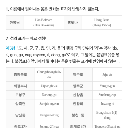
1. 이름에서 일어나는 음운 변화는 표기에 반영하지 않는다.
Han Boknam
Hong Bitna
한복남
홍빛나
(Han Bok-nam)
(Hong Bit-na)
2. 성의 표기는 따로 정한다.
제5항
‘도, 시, 군, 구, 읍, 면, 리, 동’의 행정 구역 단위와 ‘가’는 각각 ‘do,
si, gun, gu, eup, myeon, ri, dong, ga’로 적고, 그 앞에는 붙임표(-)를 넣
는다. 붙임표(-) 앞뒤에서 일어나는 음운 변화는 표기에 반영하지 않는다.
Chungcheongbuk-
충청북도
제주도
Jeju-do
do
의정부시
Uijeongbu-si
양주군
Yangju-gun
도봉구
Dobong-gu
신창읍
Sinchang-eup
삼죽면
Samjuk-myeon
인왕리
Inwang-ri
Bongcheon 1(il)-
당산동
Dangsan-dong
봉천 1동
dong
종로 2가
Jongno 2(i)-ga
퇴계로 3가
Toegyero 3(sam)-ga