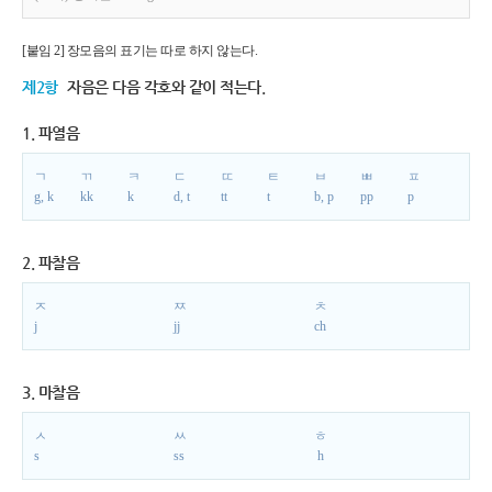
[붙임 2] 장모음의 표기는 따로 하지 않는다.
제2항
자음은 다음 각호와 같이 적는다.
1. 파열음
ㄱ
ㄲ
ㅋ
ㄷ
ㄸ
ㅌ
ㅂ
ㅃ
ㅍ
g, k
kk
k
d, t
tt
t
b, p
pp
p
2. 파찰음
ㅈ
ㅉ
ㅊ
j
jj
ch
3. 마찰음
ㅅ
ㅆ
ㅎ
s
ss
h