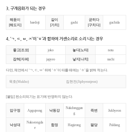
3. 구개음화가 되는 경우
해돋이
같이
굳히다
haedoji
gachi
guchida
[해도지]
[가치]
[구치다]
4. ‘ㄱ, ㄷ, ㅂ, ㅈ’이 ‘ㅎ’과 합하여 거센소리로 소리 나는 경우
좋고[조코]
joko
놓다[노타]
nota
잡혀[자펴]
japyeo
낳지[나치]
nachi
다만, 체언에서 ‘ㄱ, ㄷ, ㅂ’ 뒤에 ‘ㅎ’이 따를 때에는 ‘ㅎ’을 밝혀 적는다.
묵호(Mukho)
집현전(Jiphyeonjeon)
[붙임] 된소리되기는 표기에 반영하지 않는다.
Nakdonggan
압구정
Apgujeong
낙동강
죽변
Jukbyeon
g
Nakseongda
낙성대
합정
Hapjeong
팔당
Paldang
e