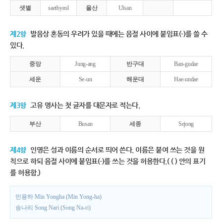
샛별
saetbyeol
울산
Ulsan
제2항
발음상 혼동의 우려가 있을 때에는 음절 사이에 붙임표(-)를 쓸 수
있다.
중앙
Jung-ang
반구대
Ban-gudae
세운
Se-un
해운대
Hae-undae
제3항
고유 명사는 첫 글자를 대문자로 적는다.
부산
Busan
세종
Sejong
제4항
인명은 성과 이름의 순서로 띄어 쓴다. 이름은 붙여 쓰는 것을 원
칙으로 하되 음절 사이에 붙임표(-)를 쓰는 것을 허용한다.( ( ) 안의 표기
를 허용함.)
민용하 Min Yongha (Min Yong-ha)
송나리 Song Nari (Song Na-ri)