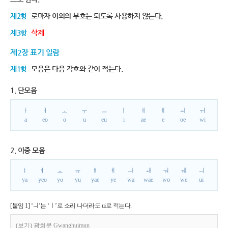
제2항
로마자 이외의 부호는 되도록 사용하지 않는다.
제3항
삭제
제2장 표기 일람
제1항
모음은 다음 각호와 같이 적는다.
1. 단모음
ㅏ
ㅓ
ㅗ
ㅜ
ㅡ
ㅣ
ㅐ
ㅔ
ㅚ
ㅟ
a
eo
o
u
eu
i
ae
e
oe
wi
2. 이중 모음
ㅑ
ㅕ
ㅛ
ㅠ
ㅒ
ㅖ
ㅘ
ㅙ
ㅝ
ㅞ
ㅢ
ya
yeo
yo
yu
yae
ye
wa
wae
wo
we
ui
[붙임 1] ‘ㅢ’는 ‘ㅣ’로 소리 나더라도 ui로 적는다.
(보기) 광희문 Gwanghuimun