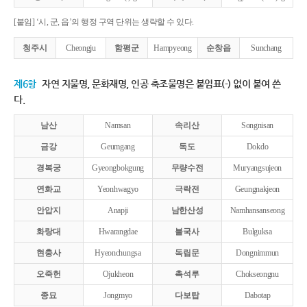
[붙임] ‘시, 군, 읍’의 행정 구역 단위는 생략할 수 있다.
청주시
Cheongju
함평군
Hampyeong
순창읍
Sunchang
제6항
자연 지물명, 문화재명, 인공 축조물명은 붙임표(-) 없이 붙여 쓴
다.
남산
Namsan
속리산
Songnisan
금강
Geumgang
독도
Dokdo
경복궁
Gyeongbokgung
무량수전
Muryangsujeon
연화교
Yeonhwagyo
극락전
Geungnakjeon
안압지
Anapji
남한산성
Namhansanseong
화랑대
Hwarangdae
불국사
Bulguksa
현충사
Hyeonchungsa
독립문
Dongnimmun
오죽헌
Ojukheon
촉석루
Chokseongnu
종묘
Jongmyo
다보탑
Dabotap