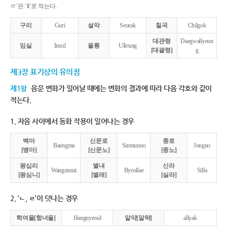
ㄹ’은 ‘ll’로 적는다.
구리
Guri
설악
Seorak
칠곡
Chilgok
대관령
Daegwallyeon
임실
Imsil
울릉
Ulleung
[대괄령]
g
제3장 표기상의 유의점
제1항
음운 변화가 일어날 때에는 변화의 결과에 따라 다음 각호와 같이
적는다.
1. 자음 사이에서 동화 작용이 일어나는 경우
백마
신문로
종로
Baengma
Sinmunno
Jongno
[뱅마]
[신문노]
[종노]
왕십리
별내
신라
Wangsimni
Byeollae
Silla
[왕심니]
[별래]
[실라]
2. ‘ㄴ, ㄹ’이 덧나는 경우
학여울[항녀울]
Hangnyeoul
알약[알략]
allyak