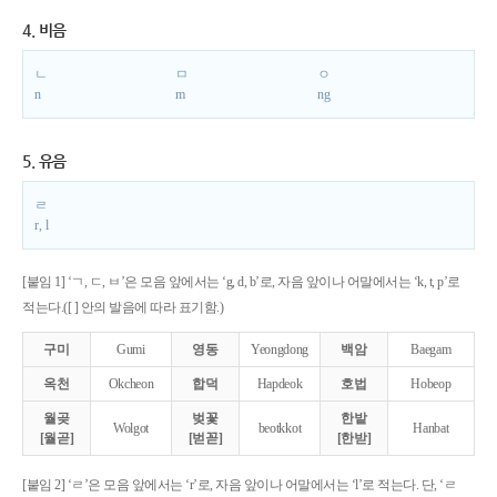
4. 비음
ㄴ
ㅁ
ㅇ
n
m
ng
5. 유음
ㄹ
r, l
[붙임 1] ‘ㄱ, ㄷ, ㅂ’은 모음 앞에서는 ‘g, d, b’로, 자음 앞이나 어말에서는 ‘k, t, p’로
적는다.([ ] 안의 발음에 따라 표기함.)
구미
Gumi
영동
Yeongdong
백암
Baegam
옥천
Okcheon
합덕
Hapdeok
호법
Hobeop
월곶
벚꽃
한밭
Wolgot
beotkkot
Hanbat
[월곧]
[벋꼳]
[한받]
[붙임 2] ‘ㄹ’은 모음 앞에서는 ‘r’로, 자음 앞이나 어말에서는 ‘l’로 적는다. 단, ‘ㄹ