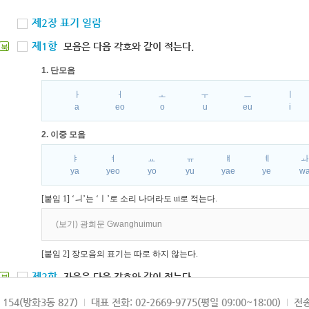
제2장 표기 일람
제1항
모음은 다음 각호와 같이 적는다.
북
1. 단모음
ㅏ
ㅓ
ㅗ
ㅜ
ㅡ
ㅣ
a
eo
o
u
eu
i
2. 이중 모음
ㅑ
ㅕ
ㅛ
ㅠ
ㅒ
ㅖ
ya
yeo
yo
yu
yae
ye
w
[붙임 1] ‘ㅢ’는 ‘ㅣ’로 소리 나더라도 ui로 적는다.
(보기) 광희문 Gwanghuimun
[붙임 2] 장모음의 표기는 따로 하지 않는다.
제2항
자음은 다음 각호와 같이 적는다.
북
1. 파열음
154(방화3동 827)
대표 전화: 02-2669-9775(평일 09:00~18:00)
전송