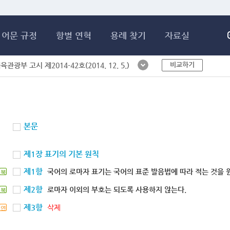
메인콘텐츠 바로가기
어문 규정
항별 연혁
용례 찾기
자료실
비교하기
체육관광부 고시 제2014-42호(2014. 12. 5.)
본문
제1장 표기의 기본 원칙
제1항
국어의 로마자 표기는 국어의 표준 발음법에 따라 적는 것을 
북
제2항
로마자 이외의 부호는 되도록 사용하지 않는다.
북
제3항
삭제
연