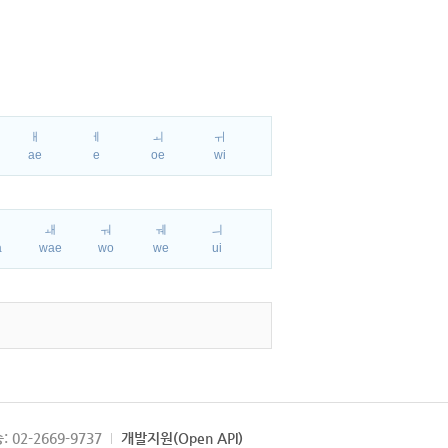
ㅐ
ㅔ
ㅚ
ㅟ
ae
e
oe
wi
ㅘ
ㅙ
ㅝ
ㅞ
ㅢ
a
wae
wo
we
ui
: 02-2669-9737
개발지원(Open API)