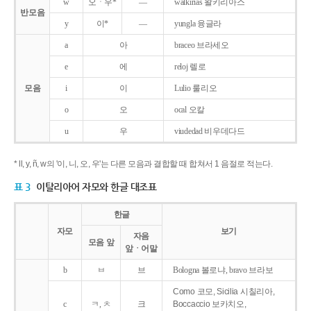
w
오ㆍ우*
―
walkirias 왈키리아스
반모음
y
이*
―
yungla 융글라
a
아
braceo 브라세오
e
에
reloj 렐로
모음
i
이
Lulio 룰리오
o
오
ocal 오칼
u
우
viudedad 비우데다드
* ll, y, ñ, w의 '이, 니, 오, 우'는 다른 모음과 결합할 때 합쳐서 1 음절로 적는다.
표 3
이탈리아어 자모와 한글 대조표
한글
자모
보기
자음
모음 앞
앞ㆍ어말
b
ㅂ
브
Bologna 볼로냐, bravo 브라보
Como 코모, Sicilia 시칠리아,
c
ㅋ, ㅊ
크
Boccaccio 보카치오,