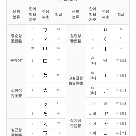
한어
한어
음의
주음
음의
주음
병음
한글
병음
한글
분류
부호
분류
부호
자모
자모
b
ㅂ
j
ㅈ
중순성
설면성
p
ㅍ
q
ㅊ
重脣聲
舌面聲
m
ㅁ
x
ㅅ
zh
순치성*
f
ㅍ
ㅈ [즈]
[zhi]
ch
d
ㄷ
ㅊ [츠]
교설첨성
[chi]
翹舌尖聲
sh
t
ㅌ
ㅅ [스]
설첨성
[shi]
舌尖聲
ㄖ
n
ㄴ
r [ri]
ㄹ [르]
l
ㄹ
z [zi]
ㅉ [쯔]
설치성
g
ㄱ
c [ci]
ㅊ [츠]
舌齒聲
설근성
k
ㅋ
s [si]
ㅆ [쓰]
舌根聲