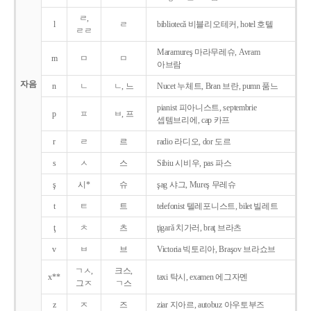
ㄹ,
l
ㄹ
bibliotecǎ 비블리오테커, hotel 호텔
ㄹㄹ
Maramureş 마라무레슈, Avram
m
ㅁ
ㅁ
아브람
자음
n
ㄴ
ㄴ, 느
Nucet 누체트, Bran 브란, pumn 품느
pianist 피아니스트, septembrie
p
ㅍ
ㅂ, 프
셉템브리에, cap 카프
r
ㄹ
르
radio 라디오, dor 도르
s
ㅅ
스
Sibiu 시비우, pas 파스
ş
시*
슈
şag 샤그, Mureş 무레슈
t
ㅌ
트
telefonist 텔레포니스트, bilet 빌레트
ţ
ㅊ
츠
ţigarǎ 치가러, braţ 브라츠
v
ㅂ
브
Victoria 빅토리아, Braşov 브라쇼브
ㄱㅅ,
크스,
x**
taxi 탁시, examen 에그자멘
그ㅈ
ㄱ스
z
ㅈ
즈
ziar 지아르, autobuz 아우토부즈