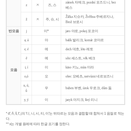
zámek 자메크, pozdní 포즈드니, bez
z
ㅈ
즈, 스
베스
Žižka 지슈카, Žvěřina 주베르지나,
ž
ㅈ
주, 슈, 시
Brož 브로시
반모음
j
이*
jaro 야로, pokoj 포코이
a, á
아
balík 발리크, komár 코마르
e, é
에
dech 데흐, léto 레토
ě
예
sěst 셰스트, věk 베크
i, í
이
kino 키노, míra 미라
모음
o,ó
오
obec 오베츠, nervózni 네르보즈니
u, ú,
우
buben 부벤, úrok 우로크, dům 둠
ů
y, ý
이
jazyk
야지크, líný 리니
* d', ň, š, t', j의 '디, 니, 시, 티, 이'는 뒤따르는 모음과 결합할 때 합쳐서 1 음절로 적는
다.
** x는 개별 용례에 따라 한글 표기를 정한다.