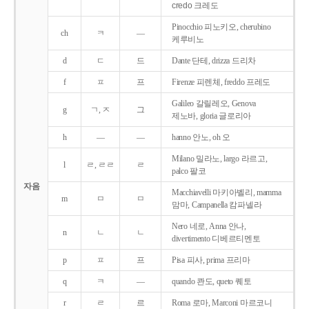
credo 크레도
Pinocchio 피노키오, cherubino
ch
ㅋ
―
케루비노
d
ㄷ
드
Dante 단테, drizza 드리차
f
ㅍ
프
Firenze 피렌체, freddo 프레도
Galileo 갈릴레오, Genova
g
ㄱ, ㅈ
그
제노바, gloria 글로리아
h
―
―
hanno 안노, oh 오
Milano 밀라노, largo 라르고,
l
ㄹ, ㄹㄹ
ㄹ
palco 팔코
자음
Macchiavelli 마키아벨리, mamma
m
ㅁ
ㅁ
맘마, Campanella 캄파넬라
Nero 네로, Anna 안나,
n
ㄴ
ㄴ
divertimento 디베르티멘토
p
ㅍ
프
Pisa 피사, prima 프리마
q
ㅋ
―
quando 콴도, queto 퀘토
r
ㄹ
르
Roma 로마, Marconi 마르코니