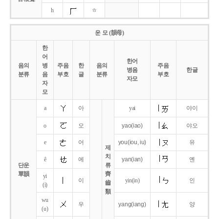
h
ㅎ
운 모 (韻母)
한
어
한어
음의
병
주음
한
음의
주음
병음
한글
분류
음
부호
글
분류
부호
자모
자
모
a
아
yai
야이
o
오
yao
(iao)
야오
e
어
you
(iou,
iu)
유
제
치
ê
에
yan
(ian)
옌
단운
류
單韻
齊
yi
이
yin(in)
인
齒
(i)
類
wu
우
yang
(iang)
양
(u)