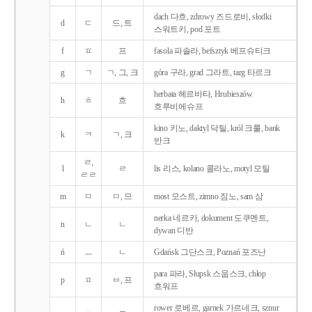
dach 다흐, zdrowy 즈드로비, słodki
d
ㄷ
드, 트
스워트키, pod 포트
f
ㅍ
프
fasola 파솔라, befsztyk 베프슈티크
g
ㄱ
ㄱ, 그, 크
góra 구라, grad 그라트, targ 타르크
herbata 헤르바타, Hrubieszów
h
ㅎ
흐
흐루비에슈프
kino 키노, daktyl 닥틸, król 크룰, bank
k
ㅋ
ㄱ, 크
반크
ㄹ,
l
ㄹ
lis 리스, kolano 콜라노, motyl 모틸
ㄹㄹ
m
ㅁ
ㅁ, 므
most 모스트, zimno 짐노, sam 삼
nerka 네르카, dokument 도쿠멘트,
n
ㄴ
ㄴ
dywan 디반
ń
ㅡ
ㄴ
Gdańsk 그단스크, Poznań 포즈난
para 파라, Słupsk 스웁스크, chłop
p
ㅍ
ㅂ, 프
흐워프
rower 로베르, garnek 가르네크, sznur