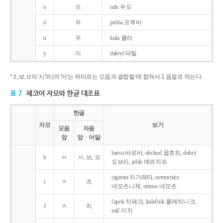
o
오
udo 우도
ó
우
próba 프루바
u
우
kula 쿨라
y
이
daktyl 닥틸
* ż, sz, rz의 '시'와 j의 '이'는 뒤따르는 모음과 결합할 때 합쳐서 1 음절로 적는다.
표 7
체코어 자모와 한글 대조표
한글
자모
보기
모음
자음
앞
앞ㆍ어말
barva 바르바, obchod 옵호트, dobrý
b
ㅂ
ㅂ, 브, 프
도브리, jeřab 예르자프
cigareta 치가레타, nemocnice
c
ㅊ
츠
네모츠니체, nemoc 네모츠
čapek 차페크, kulečnik 쿨레치니크,
č
ㅊ
치
míč 미치