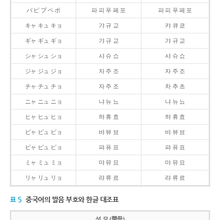
パ ピ プ ペ ポ
파 피 푸 페 포
파 피 푸 페 포
キャ キュ キョ
갸 규 교
캬 큐 쿄
ギャ ギュ ギョ
갸 규 교
갸 규 교
シャ シュ ショ
샤 슈 쇼
샤 슈 쇼
ジャ ジュ ジョ
자 주 조
자 주 조
チャ チュ チョ
자 주 조
차 추 초
ニャ ニュ ニョ
냐 뉴 뇨
냐 뉴 뇨
ヒャ ヒュ ヒョ
햐 휴 효
햐 휴 효
ビャ ビュ ビョ
뱌 뷰 뵤
뱌 뷰 뵤
ピャ ピュ ピョ
퍄 퓨 표
퍄 퓨 표
ミャ ミュ ミョ
먀 뮤 묘
먀 뮤 묘
リャ リュ リョ
랴 류 료
랴 류 료
표 5
중국어의 발음 부호와 한글 대조표
성 모 (聲母)