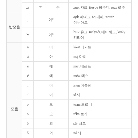
zs
ㅈ
주
zsák 자크, tőzsde 퇴주데, rozs 로주
ajak 어여크, fej 페이, január
j
이*
여누아르
반모음
lyuk 유크, mélység 메이셰그, király
ly
이*
키라이
a
어
lakat 러커트
á
아
máj 마이
e
에
mert 메르트
é
에
mész 메스
i
이
isten 이슈텐
í
이
sí 시
o
오
torna 토르너
모음
ó
오
róka 로커
ö
외
sör 쇠르
ő
외
nő 뇌