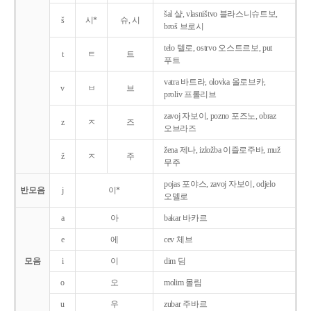
šal 샬, vlasništvo 블라스니슈트보,
š
시*
슈, 시
broš 브로시
telo 텔로, ostrvo 오스트르보, put
t
ㅌ
트
푸트
vatra 바트라, olovka 올로브카,
v
ㅂ
브
proliv 프롤리브
zavoj 자보이, pozno 포즈노, obraz
z
ㅈ
즈
오브라즈
žena 제나, izložba 이즐로주바, muž
ž
ㅈ
주
무주
pojas 포야스, zavoj 자보이, odjelo
반모음
j
이*
오델로
a
아
bakar 바카르
e
에
cev 체브
모음
i
이
dim 딤
o
오
molim 몰림
u
우
zubar 주바르