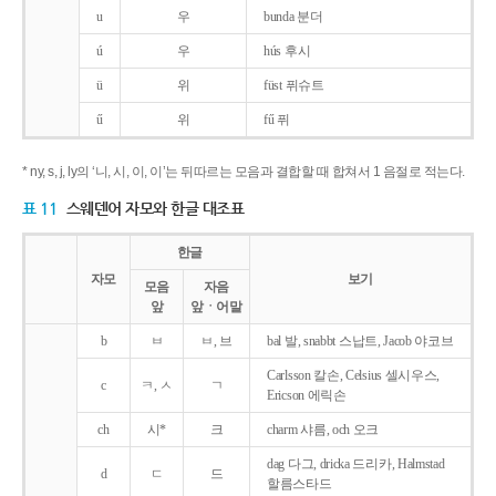
u
우
bunda 분더
ú
우
hús 후시
ü
위
füst 퓌슈트
ű
위
fű 퓌
* ny, s, j, ly의 ‘니, 시, 이, 이’는 뒤따르는 모음과 결합할 때 합쳐서 1 음절로 적는다.
표 11
스웨덴어 자모와 한글 대조표
한글
자모
보기
모음
자음
앞
앞ㆍ어말
b
ㅂ
ㅂ, 브
bal 발, snabbt 스납트, Jacob 야코브
Carlsson 칼손, Celsius 셀시우스,
c
ㅋ, ㅅ
ㄱ
Ericson 에릭손
ch
시*
크
charm 샤름, och 오크
dag 다그, dricka 드리카, Halmstad
d
ㄷ
드
할름스타드