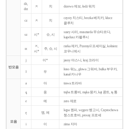
dż,
ㅈ
치
drzewo 제보, łodż 워치
drz
czysty 치스티, beczka 베치카, klucz
cz
ㅊ
치
클루치
szary 샤리, musztarda 무슈타르다,
sz
시*
슈, 시
kapelusz 카펠루시
ㅈ,
rzeka 제카, Przemyśl 프셰미실, kołnierz
rz
주, 슈, 시
시*
코우니에시
j
이*
jasny 야스니, kraj 크라이
반모음
łono 워노, głowa 그워바, bułka 부우카,
ł
우
kanał 카나우
a
아
trawa 트라바
ą̨
옹
trąba 트롱바, mąka 몽카, kąt 콩트, tą 통
e
에
zero 제로
kępa 켕파, węgorz 벵고시, Częstochowa
ę
엥, 에
쳉스토호바, proszę 프로셰
모음
i
이
zima 지마