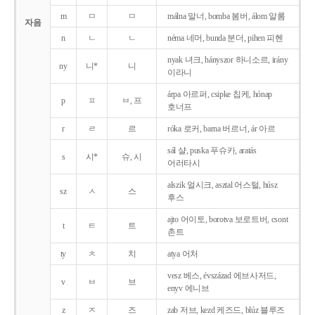
m
ㅁ
ㅁ
málna 말너, bomba 봄버, álom 알롬
자음
n
ㄴ
ㄴ
néma 네머, bunda 분더, pihen 피헨
nyak 녀크, hányszor 하니소르, irány
ny
니*
니
이라니
árpa 아르퍼, csipke 칩케, hónap
p
ㅍ
ㅂ, 프
호너프
r
ㄹ
르
róka 로커, barna 버르너, ár 아르
sál 샬, puska 푸슈카, aratás
s
시*
슈, 시
어러타시
alszik 얼시크, asztal 어스털, húsz
sz
ㅅ
스
후스
ajto 어이토, borotva 보로트버, csont
t
ㅌ
트
촌트
ty
ㅊ
치
atya 어처
vesz 베스, évszázad 에브사저드,
v
ㅂ
브
enyv 에니브
z
ㅈ
즈
zab 저브, kezd 케즈드, blúz 블루즈