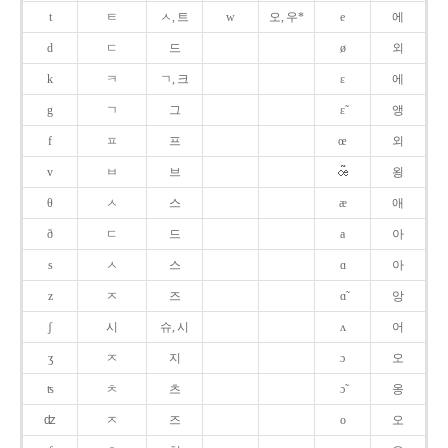
t
ㅌ
ㅅ, 트
w
오, 우*
e
에
d
ㄷ
드
ø
외
k
ㅋ
ㄱ, 크
ɛ
에
g
ㄱ
그
ɛ̃
앵
f
ㅍ
프
œ
외
v
ㅂ
브
욍
θ
ㅅ
스
æ
애
ð
ㄷ
드
a
아
s
ㅅ
스
ɑ
아
z
ㅈ
즈
ɑ̃
앙
ʃ
시
슈, 시
ʌ
어
ʒ
ㅈ
지
ɔ
오
ʦ
ㅊ
츠
ɔ̃
옹
ʣ
ㅈ
즈
o
오