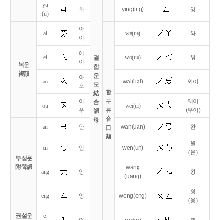
yu
위
ying
(ing)
잉
(u)
아
ai
wa
(ua)
와
이
에
ei
wo
(uo)
워
결
이
복운
합
複韻
운
아
ao
wai
(uai)
와이
모
오
합
結
어
구
웨이
合
ou
wei
(ui)
우
류
(우이)
韻
合
母
an
안
wan
(uan)
완
口
類
원
en
언
wen
(un)
(운)
부성운
附聲韻
wang
ang
앙
왕
(uang)
웡
eng
엉
weng
(ong)
(웅)
권설운
er