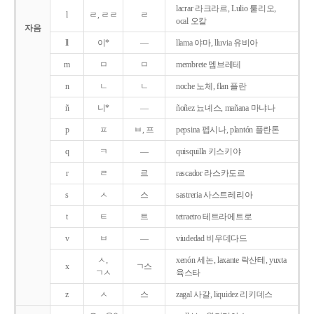
lacrar 라크라르, Lulio 룰리오,
l
ㄹ, ㄹㄹ
ㄹ
ocal 오칼
자음
ll
이*
―
llama 야마, lluvia 유비아
m
ㅁ
ㅁ
membrete 멤브레테
n
ㄴ
ㄴ
noche 노체, flan 플란
ñ
니*
―
ñoñez 뇨녜스, mañana 마냐나
p
ㅍ
ㅂ, 프
pepsina 펩시나, plantón 플란톤
q
ㅋ
―
quisquilla 키스키야
r
ㄹ
르
rascador 라스카도르
s
ㅅ
스
sastreria 사스트레리아
t
ㅌ
트
tetraetro 테트라에트로
v
ㅂ
―
viudedad 비우데다드
ㅅ,
xenón 세논, laxante 락산테, yuxta
x
ㄱ스
ㄱㅅ
육스타
z
ㅅ
스
zagal 사갈, liquidez 리키데스