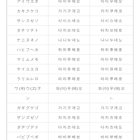
ア イ ウ エ オ
아 이 우 에 오
아 이 우 에 오
カ キ ク ケ コ
가 기 구 게 고
카 키 쿠 케 코
サ シ ス セ ソ
사 시 스 세 소
사 시 스 세 소
タ チ ツ テ ト
다 지 쓰 데 도
타 치 쓰 테 토
ナ ニ ヌ ネ ノ
나 니 누 네 노
나 니 누 네 노
ハ ヒ フ ヘ ホ
하 히 후 헤 호
하 히 후 헤 호
マ ミ ム メ モ
마 미 무 메 모
마 미 무 메 모
ヤ イ ユ エ ヨ
야 이 유 에 요
야 이 유 에 요
ラ リ ル レ ロ
라 리 루 레 로
라 리 루 레 로
ワ (ヰ) ウ (ヱ) ヲ
와 (이) 우 (에) 오
와 (이) 우 (에) 오
ン
ㄴ
ガ ギ グ ゲ ゴ
가 기 구 게 고
가 기 구 게 고
ザ ジ ズ ゼ ゾ
자 지 즈 제 조
자 지 즈 제 조
ダ ヂ ヅ デ ド
다 지 즈 데 도
다 지 즈 데 도
バ ビ ブ ベ ボ
바 비 부 베 보
바 비 부 베 보