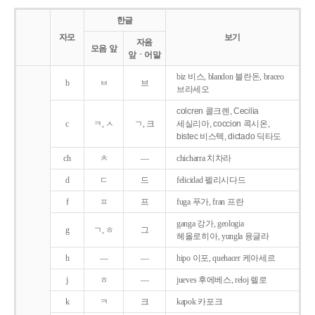
한글
자모
보기
자음
모음 앞
앞ㆍ어말
biz 비스, blandon 블란돈, braceo
b
ㅂ
브
브라세오
colcren 콜크렌, Cecilia
c
ㅋ, ㅅ
ㄱ, 크
세실리아, coccion 콕시온,
bistec 비스텍, dictado 딕타도
ch
ㅊ
―
chicharra 치차라
d
ㄷ
드
felicidad 펠리시다드
f
ㅍ
프
fuga 푸가, fran 프란
ganga 강가, geologia
g
ㄱ, ㅎ
그
헤올로히아, yungla 융글라
h
―
―
hipo 이포, quehacer 케아세르
j
ㅎ
―
jueves 후에베스, reloj 렐로
k
ㅋ
크
kapok 카포크