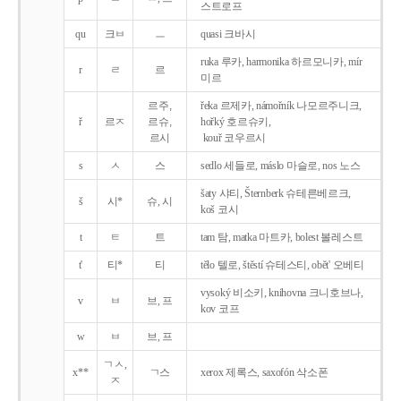
스트로프
qu
크ㅂ
ㅡ
quasi 크바시
ruka 루카, harmonika 하르모니카, mír
r
ㄹ
르
미르
르주,
řeka 르제카, námořník 나모르주니크,
ř
르ㅈ
르슈,
hořký 호르슈키,
르시
kouř 코우르시
s
ㅅ
스
sedlo 세들로, máslo 마슬로, nos 노스
šaty 샤티, Šternberk 슈테른베르크,
š
시*
슈, 시
koš 코시
t
ㅌ
트
tam 탐, matka 마트카, bolest 볼레스트
t'
티*
티
tělo 텔로, štěstí 슈테스티, obět' 오베티
vysoký 비소키, knihovna 크니호브나,
v
ㅂ
브, 프
kov 코프
w
ㅂ
브, 프
ㄱㅅ,
x**
ㄱ스
xerox 제록스, saxofón 삭소폰
ㅈ