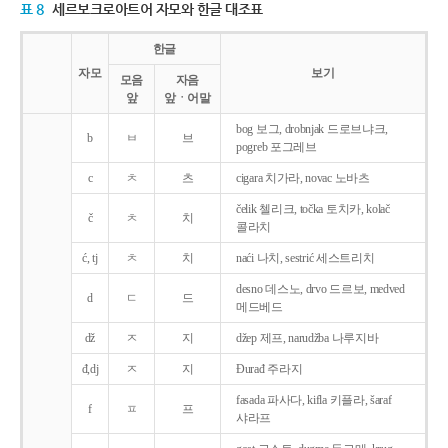
표 8
세르보크로아트어 자모와 한글 대조표
한글
자모
보기
모음
자음
앞
앞ㆍ어말
bog 보그, drobnjak 드로브냐크,
b
ㅂ
브
pogreb 포그레브
c
ㅊ
츠
cigara 치가라, novac 노바츠
čelik 첼리크, točka 토치카, kolač
č
ㅊ
치
콜라치
ć, tj
ㅊ
치
naći 나치, sestrić 세스트리치
desno 데스노, drvo 드르보, medved
d
ㄷ
드
메드베드
dž
ㅈ
지
džep 제프, narudžba 나루지바
đ,dj
ㅈ
지
Ðurađ 주라지
fasada 파사다, kifla 키플라, šaraf
f
ㅍ
프
샤라프