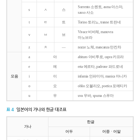
Sorrento 소렌토, asma 아스마,
s
ㅅ
스
sasso 사소
t
ㅌ
트
Torino 토리노, tranne 트란네
Vivace 비바체, manovra
v
ㅂ
브
마노브라
z
ㅊ
―
nozze 노체, mancanza 만칸차
a
아
abituro 아비투로, capra 카프라
e
에
erta 에르타, padrone 파드로네
모음
i
이
infamia 인파미아, manica 마니카
o
오
oblio 오블리오, poetica 포에티카
u
우
uva 우바, spuma 스푸마
표 4
일본어의 가나와 한글 대조표
한글
가나
어두
어중ㆍ어말