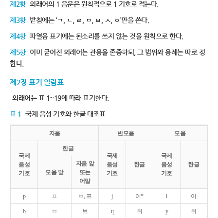
제2항
외래어의 1 음운은 원칙적으로 1 기호로 적는다.
제3항
받침에는 ‘ㄱ, ㄴ, ㄹ, ㅁ, ㅂ, ㅅ, ㅇ’만을 쓴다.
제4항
파열음 표기에는 된소리를 쓰지 않는 것을 원칙으로 한다.
제5항
이미 굳어진 외래어는 관용을 존중하되, 그 범위와 용례는 따로 정
한다.
제2장 표기 일람표
외래어는 표 1~19에 따라 표기한다.
표 1
국제 음성 기호와 한글 대조표
자음
반모음
모음
한글
국제
국제
국제
자음 앞
음성
음성
한글
음성
한글
모음 앞
또는
기호
기호
기호
어말
p
ㅍ
ㅂ, 프
j
이*
i
이
b
ㅂ
브
ɥ
위
y
위