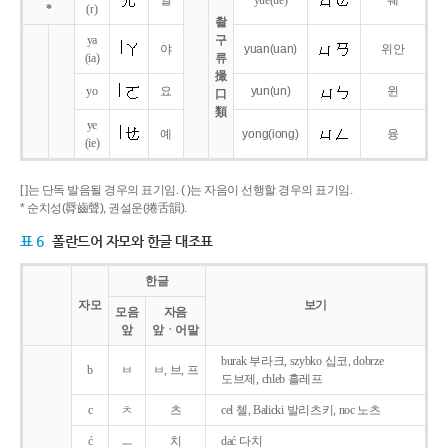
얼
yue
(ue)
웨
*
(r)
촬
ya
구
야
yuan
(uan)
위안
(ia)
류
撮
yo
요
yun
(un)
윈
口
類
ye
예
yong
(iong)
융
(ie)
[ ]는 단독 발음될 경우의 표기임. ( )는 자음이 선행할 경우의 표기임.
* 순치성(脣齒聲), 권설운(捲舌韻).
표 6
폴란드어 자모와 한글 대조표
한글
자모
보기
모음
자음
앞
앞ㆍ어말
burak 부라크, szybko 십코, dobrze
b
ㅂ
ㅂ, 브, 프
도브제, chleb 흘레프
c
ㅊ
츠
cel 첼, Balicki 발리츠키, noc 노츠
ć
ㅡ
치
dać 다치