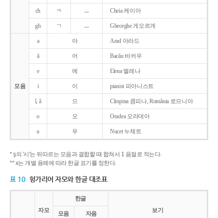
ch
ㅋ
ㅡ
Cheia 케이아
gh
ㄱ
ㅡ
Gheorghe 게오르게
a
아
Arad 아라드
ǎ
어
Bacǎu 바커우
e
에
Elena 엘레나
모음
i
이
pianist 피아니스트
î, â
으
Cîmpina 큼피나, România 로므니아
o
오
Oradea 오라데아
u
우
Nucet 누체트
* ş의 '시'는 뒤따르는 모음과 결합할 때 합쳐서 1 음절로 적는다.
** x는 개별 용례에 따라 한글 표기를 정한다.
표 10
헝가리어 자모와 한글 대조표
한글
자모
보기
모음
자음