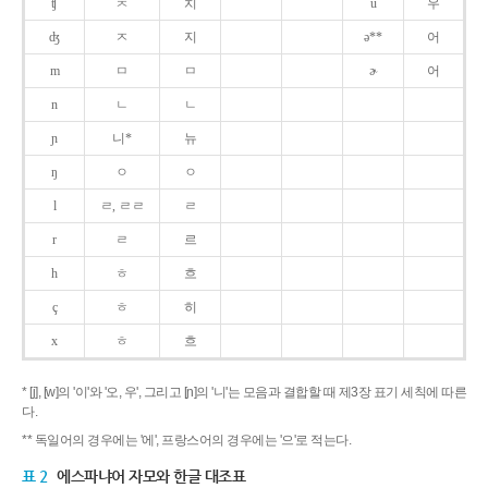
ʧ
ㅊ
치
u
우
ʤ
ㅈ
지
ə**
어
m
ㅁ
ㅁ
ɚ
어
n
ㄴ
ㄴ
ɲ
니*
뉴
ŋ
ㅇ
ㅇ
l
ㄹ, ㄹㄹ
ㄹ
r
ㄹ
르
h
ㅎ
흐
ç
ㅎ
히
x
ㅎ
흐
* [j], [w]의 '이'와 '오, 우', 그리고 [ɲ]의 '니'는 모음과 결합할 때 제3장 표기 세칙에 따른
다.
** 독일어의 경우에는 '에', 프랑스어의 경우에는 '으'로 적는다.
표 2
에스파냐어 자모와 한글 대조표