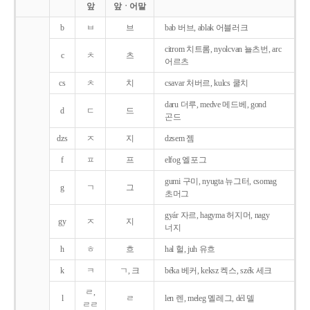
앞
앞ㆍ어말
b
ㅂ
브
bab 버브, ablak 어블러크
citrom 치트롬, nyolcvan 뇰츠번, arc
c
ㅊ
츠
어르츠
cs
ㅊ
치
csavar 처버르, kulcs 쿨치
daru 더루, medve 메드베, gond
d
ㄷ
드
곤드
dzs
ㅈ
지
dzsem 젬
f
ㅍ
프
elfog 엘포그
gumi 구미, nyugta 뉴그터, csomag
g
ㄱ
그
초머그
gyár 자르, hagyma 허지머, nagy
gy
ㅈ
지
너지
h
ㅎ
흐
hal 헐, juh 유흐
k
ㅋ
ㄱ, 크
béka 베커, keksz 켁스, szék 세크
ㄹ,
l
ㄹ
len 렌, meleg 멜레그, dél 델
ㄹㄹ