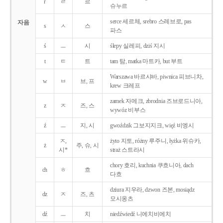
r
ㄹ
르
슈누르
serce 세르체, srebro 스레브로, pas
자음
s
ㅅ
스
파스
ś
ㅡ
시
ślepy 실레피, dziś 지시
t
ㅌ
트
tam 탐, matka 마트카, but 부트
Warszawa 바르샤바, piwnica 피브니차,
w
ㅂ
브, 프
krew 크레프
zamek 자메크, zbrodnia 즈브로드니아,
z
ㅈ
즈, 스
wywóz 비부스
ź
ㅡ
지, 시
gwoździk 그보지지크, więź 비엥시
ㅈ,
żyto 지토, różny 루주니, łyżka 위슈카,
ż
주, 슈, 시
시*
straż 스트라시
chory 호리, kuchnia 쿠흐니아, dach
ch
ㅎ
흐
다흐
dziura 지우라, dzwon 즈본, mosiądz
dz
ㅈ
즈, 츠
모시옹츠
dź
ㅡ
치
niedźwiedź 니에치비에치