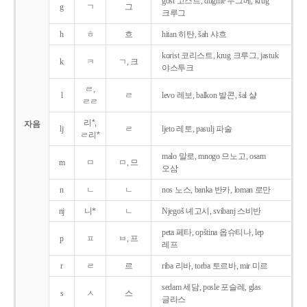
gost 고스트, dugme 두그메, krug
g
ㄱ
그
크루그
h
ㅎ
흐
hitan 히탄, šah 샤흐
korist 코리스트, krug 크루그, jastuk
k
ㅋ
ㄱ, 크
야스투크
ㄹ,
l
ㄹ
levo 레보, balkon 발콘, šal 샬
ㄹㄹ
리*,
자음
lj
ㄹ
ljeto 레토, pasulj 파술
ㄹ리*
malo 말로, mnogo 므노고, osam
m
ㅁ
ㅁ, 므
오삼
n
ㄴ
ㄴ
nos 노스, banka 반카, loman 로만
nj
니*
ㄴ
Njegoš 녜고시, svibanj 스비반
peta 페타, opština 옵슈티나, lep
p
ㅍ
ㅂ, 프
레프
r
ㄹ
르
riba 리바, torba 토르바, mir 미르
sedam 세담, posle 포슬레, glas
s
ㅅ
스
글라스