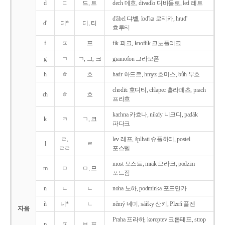
d
ㄷ
드, 트
dech 데흐, divadlo 디바들로, led 레트
d'ábel 댜벨, lod'ka 로티카, hrud'
d'
디*
디, 티
흐루티
f
ㅍ
프
fík 피크, knoflík 크노플리크
g
ㄱ
ㄱ, 그, 크
gramofon 그라모폰
h
ㅎ
흐
hadr 하드르, hmyz 흐미스, bůh 부흐
choditi 호디티, chlapec 흘라페츠, prach
ch
ㅎ
흐
프라흐
kachna 카흐나, nikdy 니크디, padák
k
ㅋ
ㄱ, 크
파다크
ㄹ,
lev 레프, šplhati 슈플하티, postel
l
ㄹ
ㄹㄹ
포스텔
most 모스트, mrak 므라크, podzim
m
ㅁ
ㅁ, 므
포드짐
n
ㄴ
ㄴ
noha 노하, podmínka 포드민카
ň
니*
ㄴ
němý 네미, sáňky 산키, Plzeň 플젠
자음
Praha 프라하, koroptev 코롭테프, strop
p
ㅍ
ㅂ, 프