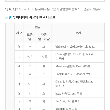
* lj, nj, š, j의 '리, 니, 시, 이'는 뒤따르는 모음과 결합할 때 합쳐서 1 음절로 적는다.
표 9
루마니아어 자모와 한글 대조표
한글
자모
보기
모음
자음
앞
앞ㆍ어말
b
ㅂ
브
bibliotecǎ 비블리오테커, alb 알브
Cîntec 큰테크, Cine 치네, facturǎ
c
ㅋ, ㅊ
ㄱ, 크
팍투러
d
ㄷ
드
Moldova 몰도바, Brad 브라드
f
ㅍ
프
Focşani 폭샤니, Cartof 카르토프
Galaţi 갈라치, Gigel 지젤, hering
g
ㄱ, ㅈ
그
헤린그
h
ㅎ
흐
haţeg 하체그, duh 두흐
j
ㅈ
지
Jiu 지우, Cluj 클루지
k
ㅋ
ㅡ
kilogram 킬로그람