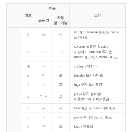
한글
자모
보기
자음
모음 앞
앞ㆍ어말
biz 비스, blandon 블란돈, braceo
b
ㅂ
브
브라세오
colcren 콜크렌, Cecilia
c
ㅋ, ㅅ
ㄱ, 크
세실리아, coccion 콕시온,
bistec 비스텍, dictado 딕타도
ch
ㅊ
―
chicharra 치차라
d
ㄷ
드
felicidad 펠리시다드
f
ㅍ
프
fuga 푸가, fran 프란
ganga 강가, geologia
g
ㄱ, ㅎ
그
헤올로히아, yungla 융글라
h
―
―
hipo 이포, quehacer 케아세르
j
ㅎ
―
jueves 후에베스, reloj 렐로
k
ㅋ
크
kapok 카포크