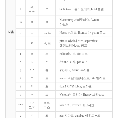
ㄹ,
l
ㄹ
bibliotecǎ 비블리오테커, hotel 호텔
ㄹㄹ
Maramureş 마라무레슈, Avram
m
ㅁ
ㅁ
아브람
자음
n
ㄴ
ㄴ, 느
Nucet 누체트, Bran 브란, pumn 품느
pianist 피아니스트, septembrie
p
ㅍ
ㅂ, 프
셉템브리에, cap 카프
r
ㄹ
르
radio 라디오, dor 도르
s
ㅅ
스
Sibiu 시비우, pas 파스
ş
시*
슈
şag 샤그, Mureş 무레슈
t
ㅌ
트
telefonist 텔레포니스트, bilet 빌레트
ţ
ㅊ
츠
ţigarǎ 치가러, braţ 브라츠
v
ㅂ
브
Victoria 빅토리아, Braşov 브라쇼브
ㄱㅅ,
크스,
x**
taxi 탁시, examen 에그자멘
그ㅈ
ㄱ스
z
ㅈ
즈
ziar 지아르, autobuz 아우토부즈