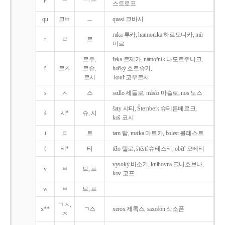
스트로프
qu
크ㅂ
ㅡ
quasi 크바시
ruka 루카, harmonika 하르모니카, mír
r
ㄹ
르
미르
르주,
řeka 르제카, námořník 나모르주니크,
ř
르ㅈ
르슈,
hořký 호르슈키,
르시
kouř 코우르시
s
ㅅ
스
sedlo 세들로, máslo 마슬로, nos 노스
šaty 샤티, Šternberk 슈테른베르크,
š
시*
슈, 시
koš 코시
t
ㅌ
트
tam 탐, matka 마트카, bolest 볼레스트
t'
티*
티
tělo 텔로, štěstí 슈테스티, obět' 오베티
vysoký 비소키, knihovna 크니호브나,
v
ㅂ
브, 프
kov 코프
w
ㅂ
브, 프
ㄱㅅ,
x**
ㄱ스
xerox 제록스, saxofón 삭소폰
ㅈ