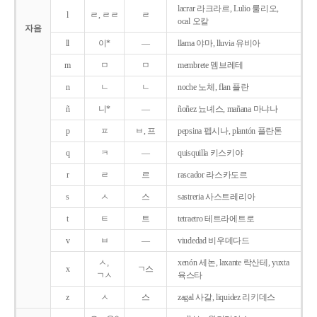
lacrar 라크라르, Lulio 룰리오,
l
ㄹ, ㄹㄹ
ㄹ
ocal 오칼
자음
ll
이*
―
llama 야마, lluvia 유비아
m
ㅁ
ㅁ
membrete 멤브레테
n
ㄴ
ㄴ
noche 노체, flan 플란
ñ
니*
―
ñoñez 뇨녜스, mañana 마냐나
p
ㅍ
ㅂ, 프
pepsina 펩시나, plantón 플란톤
q
ㅋ
―
quisquilla 키스키야
r
ㄹ
르
rascador 라스카도르
s
ㅅ
스
sastreria 사스트레리아
t
ㅌ
트
tetraetro 테트라에트로
v
ㅂ
―
viudedad 비우데다드
ㅅ,
xenón 세논, laxante 락산테, yuxta
x
ㄱ스
ㄱㅅ
육스타
z
ㅅ
스
zagal 사갈, liquidez 리키데스