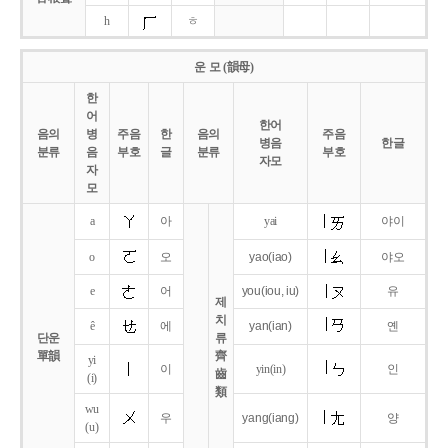
h
ㅎ
운 모 (韻母)
한
어
한어
음의
병
주음
한
음의
주음
병음
한글
분류
음
부호
글
분류
부호
자모
자
모
a
아
yai
야이
o
오
yao
(iao)
야오
e
어
you
(iou,
iu)
유
제
치
ê
에
yan
(ian)
옌
단운
류
單韻
齊
yi
이
yin(in)
인
齒
(i)
類
wu
우
yang
(iang)
양
(u)