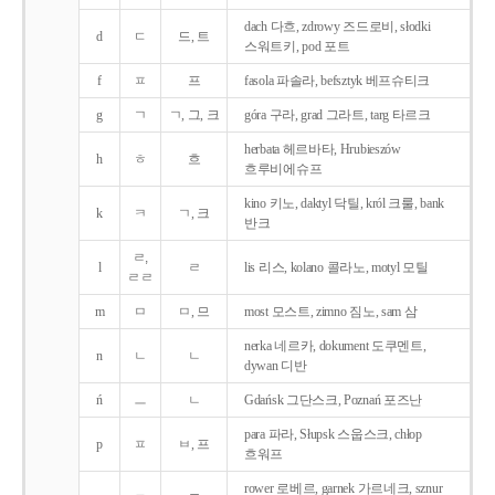
dach 다흐, zdrowy 즈드로비, słodki
d
ㄷ
드, 트
스워트키, pod 포트
f
ㅍ
프
fasola 파솔라, befsztyk 베프슈티크
g
ㄱ
ㄱ, 그, 크
góra 구라, grad 그라트, targ 타르크
herbata 헤르바타, Hrubieszów
h
ㅎ
흐
흐루비에슈프
kino 키노, daktyl 닥틸, król 크룰, bank
k
ㅋ
ㄱ, 크
반크
ㄹ,
l
ㄹ
lis 리스, kolano 콜라노, motyl 모틸
ㄹㄹ
m
ㅁ
ㅁ, 므
most 모스트, zimno 짐노, sam 삼
nerka 네르카, dokument 도쿠멘트,
n
ㄴ
ㄴ
dywan 디반
ń
ㅡ
ㄴ
Gdańsk 그단스크, Poznań 포즈난
para 파라, Słupsk 스웁스크, chłop
p
ㅍ
ㅂ, 프
흐워프
rower 로베르, garnek 가르네크, sznur