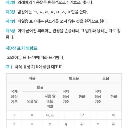
제2항
외래어의 1 음운은 원칙적으로 1 기호로 적는다.
제3항
받침에는 ‘ㄱ, ㄴ, ㄹ, ㅁ, ㅂ, ㅅ, ㅇ’만을 쓴다.
제4항
파열음 표기에는 된소리를 쓰지 않는 것을 원칙으로 한다.
제5항
이미 굳어진 외래어는 관용을 존중하되, 그 범위와 용례는 따로 정
한다.
제2장 표기 일람표
외래어는 표 1~19에 따라 표기한다.
표 1
국제 음성 기호와 한글 대조표
자음
반모음
모음
한글
국제
국제
국제
자음 앞
음성
음성
한글
음성
한글
모음 앞
또는
기호
기호
기호
어말
p
ㅍ
ㅂ, 프
j
이*
i
이
b
ㅂ
브
ɥ
위
y
위