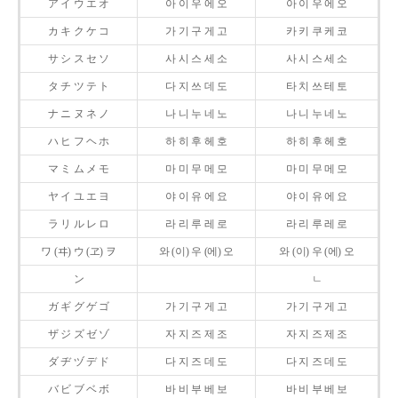
ア イ ウ エ オ
아 이 우 에 오
아 이 우 에 오
カ キ ク ケ コ
가 기 구 게 고
카 키 쿠 케 코
サ シ ス セ ソ
사 시 스 세 소
사 시 스 세 소
タ チ ツ テ ト
다 지 쓰 데 도
타 치 쓰 테 토
ナ ニ ヌ ネ ノ
나 니 누 네 노
나 니 누 네 노
ハ ヒ フ ヘ ホ
하 히 후 헤 호
하 히 후 헤 호
マ ミ ム メ モ
마 미 무 메 모
마 미 무 메 모
ヤ イ ユ エ ヨ
야 이 유 에 요
야 이 유 에 요
ラ リ ル レ ロ
라 리 루 레 로
라 리 루 레 로
ワ (ヰ) ウ (ヱ) ヲ
와 (이) 우 (에) 오
와 (이) 우 (에) 오
ン
ㄴ
ガ ギ グ ゲ ゴ
가 기 구 게 고
가 기 구 게 고
ザ ジ ズ ゼ ゾ
자 지 즈 제 조
자 지 즈 제 조
ダ ヂ ヅ デ ド
다 지 즈 데 도
다 지 즈 데 도
バ ビ ブ ベ ボ
바 비 부 베 보
바 비 부 베 보