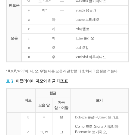
w
오ㆍ우*
―
walkirias 왈키리아스
반모음
y
이*
―
yungla 융글라
a
아
braceo 브라세오
e
에
reloj 렐로
모음
i
이
Lulio 룰리오
o
오
ocal 오칼
u
우
viudedad 비우데다드
* ll, y, ñ, w의 '이, 니, 오, 우'는 다른 모음과 결합할 때 합쳐서 1 음절로 적는다.
표 3
이탈리아어 자모와 한글 대조표
한글
자모
보기
자음
모음 앞
앞ㆍ어말
b
ㅂ
브
Bologna 볼로냐, bravo 브라보
Como 코모, Sicilia 시칠리아,
c
ㅋ, ㅊ
크
Boccaccio 보카치오,