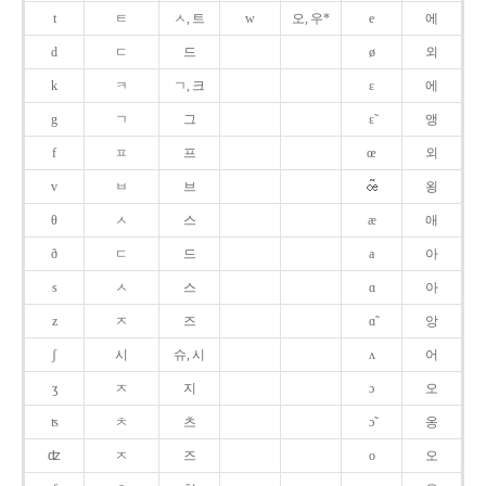
t
ㅌ
ㅅ, 트
w
오, 우*
e
에
d
ㄷ
드
ø
외
k
ㅋ
ㄱ, 크
ɛ
에
g
ㄱ
그
ɛ̃
앵
f
ㅍ
프
œ
외
v
ㅂ
브
욍
θ
ㅅ
스
æ
애
ð
ㄷ
드
a
아
s
ㅅ
스
ɑ
아
z
ㅈ
즈
ɑ̃
앙
ʃ
시
슈, 시
ʌ
어
ʒ
ㅈ
지
ɔ
오
ʦ
ㅊ
츠
ɔ̃
옹
ʣ
ㅈ
즈
o
오