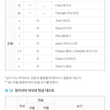
ch
ㅋ
ㅡ
Cheia 케이아
gh
ㄱ
ㅡ
Gheorghe 게오르게
a
아
Arad 아라드
ǎ
어
Bacǎu 바커우
e
에
Elena 엘레나
모음
i
이
pianist 피아니스트
î, â
으
Cîmpina 큼피나, România 로므니아
o
오
Oradea 오라데아
u
우
Nucet 누체트
* ş의 '시'는 뒤따르는 모음과 결합할 때 합쳐서 1 음절로 적는다.
** x는 개별 용례에 따라 한글 표기를 정한다.
표 10
헝가리어 자모와 한글 대조표
한글
자모
보기
모음
자음