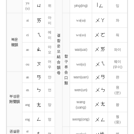
yu
위
ying
(ing)
잉
(u)
아
ai
wa
(ua)
와
이
에
ei
wo
(uo)
워
결
이
복운
합
複韻
운
아
ao
wai
(uai)
와이
모
오
합
結
어
구
웨이
合
ou
wei
(ui)
우
류
(우이)
韻
合
母
an
안
wan
(uan)
완
口
類
원
en
언
wen
(un)
(운)
부성운
附聲韻
wang
ang
앙
왕
(uang)
웡
eng
엉
weng
(ong)
(웅)
권설운
er