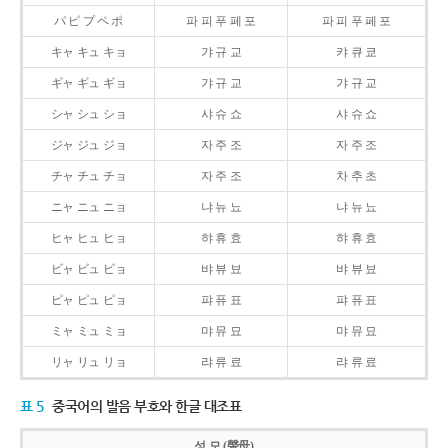
パ ピ プ ペ ポ
파 피 푸 페 포
파 피 푸 페 포
キャ キュ キョ
갸 규 교
캬 큐 쿄
ギャ ギュ ギョ
갸 규 교
갸 규 교
シャ シュ ショ
샤 슈 쇼
샤 슈 쇼
ジャ ジュ ジョ
자 주 조
자 주 조
チャ チュ チョ
자 주 조
차 추 초
ニャ ニュ ニョ
냐 뉴 뇨
냐 뉴 뇨
ヒャ ヒュ ヒョ
햐 휴 효
햐 휴 효
ビャ ビュ ビョ
뱌 뷰 뵤
뱌 뷰 뵤
ピャ ピュ ピョ
퍄 퓨 표
퍄 퓨 표
ミャ ミュ ミョ
먀 뮤 묘
먀 뮤 묘
リャ リュ リョ
랴 류 료
랴 류 료
표 5
중국어의 발음 부호와 한글 대조표
성 모 (聲母)