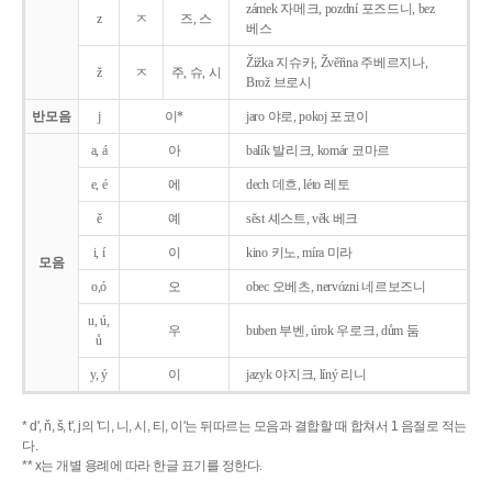
zámek 자메크, pozdní 포즈드니, bez
z
ㅈ
즈, 스
베스
Žižka 지슈카, Žvěřina 주베르지나,
ž
ㅈ
주, 슈, 시
Brož 브로시
반모음
j
이*
jaro 야로, pokoj 포코이
a, á
아
balík 발리크, komár 코마르
e, é
에
dech 데흐, léto 레토
ě
예
sěst 셰스트, věk 베크
i, í
이
kino 키노, míra 미라
모음
o,ó
오
obec 오베츠, nervózni 네르보즈니
u, ú,
우
buben 부벤, úrok 우로크, dům 둠
ů
y, ý
이
jazyk
야지크, líný 리니
* d', ň, š, t', j의 '디, 니, 시, 티, 이'는 뒤따르는 모음과 결합할 때 합쳐서 1 음절로 적는
다.
** x는 개별 용례에 따라 한글 표기를 정한다.