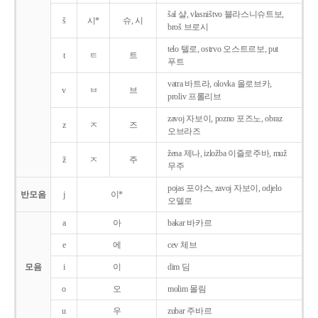
šal 샬, vlasništvo 블라스니슈트보,
š
시*
슈, 시
broš 브로시
telo 텔로, ostrvo 오스트르보, put
t
ㅌ
트
푸트
vatra 바트라, olovka 올로브카,
v
ㅂ
브
proliv 프롤리브
zavoj 자보이, pozno 포즈노, obraz
z
ㅈ
즈
오브라즈
žena 제나, izložba 이즐로주바, muž
ž
ㅈ
주
무주
pojas 포야스, zavoj 자보이, odjelo
반모음
j
이*
오델로
a
아
bakar 바카르
e
에
cev 체브
모음
i
이
dim 딤
o
오
molim 몰림
u
우
zubar 주바르