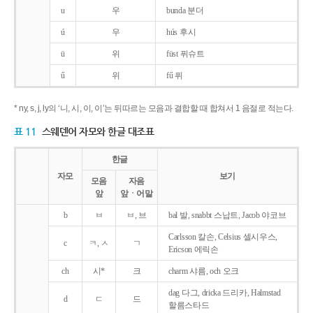
u
우
bunda 분더
ú
우
hús 후시
ü
위
füst 퓌슈트
ű
위
fű 퓌
* ny, s, j, ly의 ‘니, 시, 이, 이’는 뒤따르는 모음과 결합할 때 합쳐서 1 음절로 적는다.
표 11
스웨덴어 자모와 한글 대조표
한글
자모
보기
모음
자음
앞
앞ㆍ어말
b
ㅂ
ㅂ, 브
bal 발, snabbt 스납트, Jacob 야코브
Carlsson 칼손, Celsius 셀시우스,
c
ㅋ, ㅅ
ㄱ
Ericson 에릭손
ch
시*
크
charm 샤름, och 오크
dag 다그, dricka 드리카, Halmstad
d
ㄷ
드
할름스타드