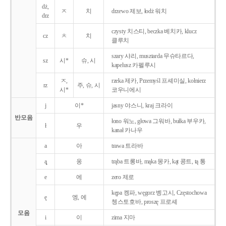
dż,
ㅈ
치
drzewo 제보, łodż 워치
drz
czysty 치스티, beczka 베치카, klucz
cz
ㅊ
치
클루치
szary 샤리, musztarda 무슈타르다,
sz
시*
슈, 시
kapelusz 카펠루시
ㅈ,
rzeka 제카, Przemyśl 프셰미실, kołnierz
rz
주, 슈, 시
시*
코우니에시
j
이*
jasny 야스니, kraj 크라이
반모음
łono 워노, głowa 그워바, bułka 부우카,
ł
우
kanał 카나우
a
아
trawa 트라바
ą̨
옹
trąba 트롱바, mąka 몽카, kąt 콩트, tą 통
e
에
zero 제로
kępa 켕파, węgorz 벵고시, Częstochowa
ę
엥, 에
쳉스토호바, proszę 프로셰
모음
i
이
zima 지마