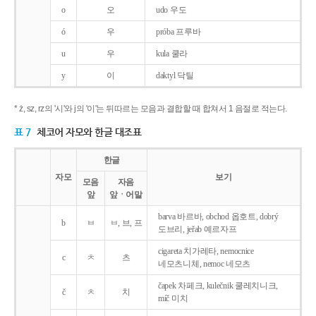
o
오
udo 우도
ó
우
próba 프루바
u
우
kula 쿨라
y
이
daktyl 닥틸
* ż, sz, rz의 '시'와 j의 '이'는 뒤따르는 모음과 결합할 때 합쳐서 1 음절로 적는다.
표 7
체코어 자모와 한글 대조표
한글
자모
보기
모음
자음
앞
앞ㆍ어말
barva 바르바, obchod 옵호트, dobrý
b
ㅂ
ㅂ, 브, 프
도브리, jeřab 예르자프
cigareta 치가레타, nemocnice
c
ㅊ
츠
네모츠니체, nemoc 네모츠
čapek 차페크, kulečnik 쿨레치니크,
č
ㅊ
치
míč 미치