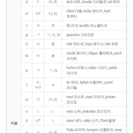
d
ㄷ
드, 트
dech 데흐, divadlo 디바들로, led 레트
d'ábel 댜벨, lod'ka 로티카, hrud'
d'
디*
디, 티
흐루티
f
ㅍ
프
fík 피크, knoflík 크노플리크
g
ㄱ
ㄱ, 그, 크
gramofon 그라모폰
h
ㅎ
흐
hadr 하드르, hmyz 흐미스, bůh 부흐
choditi 호디티, chlapec 흘라페츠, prach
ch
ㅎ
흐
프라흐
kachna 카흐나, nikdy 니크디, padák
k
ㅋ
ㄱ, 크
파다크
ㄹ,
lev 레프, šplhati 슈플하티, postel
l
ㄹ
ㄹㄹ
포스텔
most 모스트, mrak 므라크, podzim
m
ㅁ
ㅁ, 므
포드짐
n
ㄴ
ㄴ
noha 노하, podmínka 포드민카
ň
니*
ㄴ
němý 네미, sáňky 산키, Plzeň 플젠
자음
Praha 프라하, koroptev 코롭테프, strop
p
ㅍ
ㅂ, 프