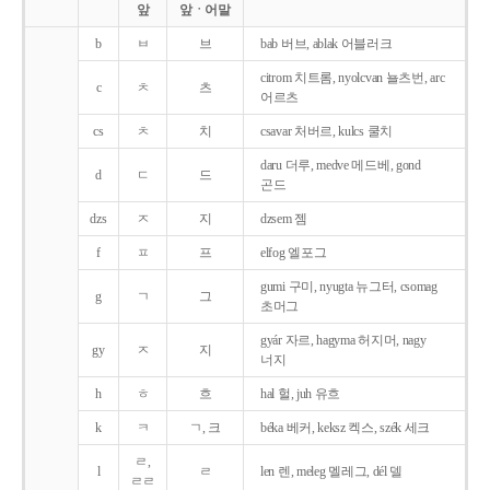
앞
앞ㆍ어말
b
ㅂ
브
bab 버브, ablak 어블러크
citrom 치트롬, nyolcvan 뇰츠번, arc
c
ㅊ
츠
어르츠
cs
ㅊ
치
csavar 처버르, kulcs 쿨치
daru 더루, medve 메드베, gond
d
ㄷ
드
곤드
dzs
ㅈ
지
dzsem 젬
f
ㅍ
프
elfog 엘포그
gumi 구미, nyugta 뉴그터, csomag
g
ㄱ
그
초머그
gyár 자르, hagyma 허지머, nagy
gy
ㅈ
지
너지
h
ㅎ
흐
hal 헐, juh 유흐
k
ㅋ
ㄱ, 크
béka 베커, keksz 켁스, szék 세크
ㄹ,
l
ㄹ
len 렌, meleg 멜레그, dél 델
ㄹㄹ