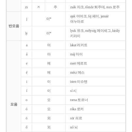
zs
ㅈ
주
zsák 자크, tőzsde 퇴주데, rozs 로주
ajak 어여크, fej 페이, január
j
이*
여누아르
반모음
lyuk 유크, mélység 메이셰그, király
ly
이*
키라이
a
어
lakat 러커트
á
아
máj 마이
e
에
mert 메르트
é
에
mész 메스
i
이
isten 이슈텐
í
이
sí 시
o
오
torna 토르너
모음
ó
오
róka 로커
ö
외
sör 쇠르
ő
외
nő 뇌