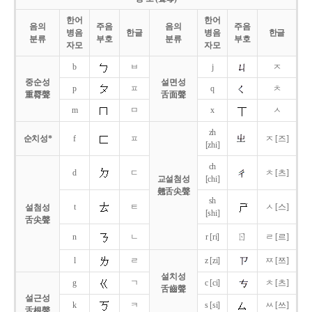
한어
한어
음의
주음
음의
주음
병음
한글
병음
한글
분류
부호
분류
부호
자모
자모
b
ㅂ
j
ㅈ
중순성
설면성
p
ㅍ
q
ㅊ
重脣聲
舌面聲
m
ㅁ
x
ㅅ
zh
순치성*
f
ㅍ
ㅈ [즈]
[zhi]
ch
d
ㄷ
ㅊ [츠]
교설첨성
[chi]
翹舌尖聲
sh
t
ㅌ
ㅅ [스]
설첨성
[shi]
舌尖聲
ㄖ
n
ㄴ
r [ri]
ㄹ [르]
l
ㄹ
z [zi]
ㅉ [쯔]
설치성
g
ㄱ
c [ci]
ㅊ [츠]
舌齒聲
설근성
k
ㅋ
s [si]
ㅆ [쓰]
舌根聲