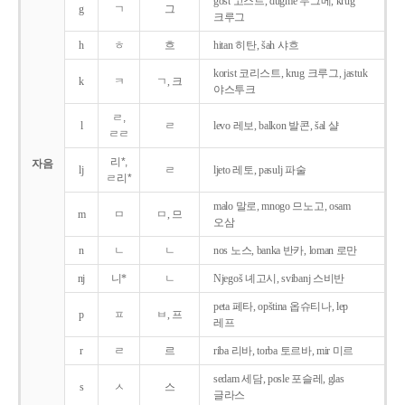
gost 고스트, dugme 두그메, krug
g
ㄱ
그
크루그
h
ㅎ
흐
hitan 히탄, šah 샤흐
korist 코리스트, krug 크루그, jastuk
k
ㅋ
ㄱ, 크
야스투크
ㄹ,
l
ㄹ
levo 레보, balkon 발콘, šal 샬
ㄹㄹ
리*,
자음
lj
ㄹ
ljeto 레토, pasulj 파술
ㄹ리*
malo 말로, mnogo 므노고, osam
m
ㅁ
ㅁ, 므
오삼
n
ㄴ
ㄴ
nos 노스, banka 반카, loman 로만
nj
니*
ㄴ
Njegoš 녜고시, svibanj 스비반
peta 페타, opština 옵슈티나, lep
p
ㅍ
ㅂ, 프
레프
r
ㄹ
르
riba 리바, torba 토르바, mir 미르
sedam 세담, posle 포슬레, glas
s
ㅅ
스
글라스