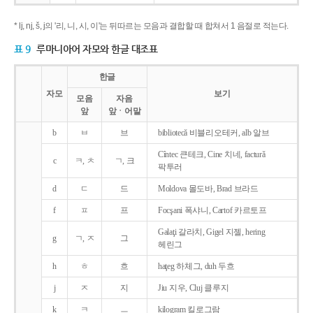
* lj, nj, š, j의 '리, 니, 시, 이'는 뒤따르는 모음과 결합할 때 합쳐서 1 음절로 적는다.
표 9
루마니아어 자모와 한글 대조표
한글
자모
보기
모음
자음
앞
앞ㆍ어말
b
ㅂ
브
bibliotecǎ 비블리오테커, alb 알브
Cîntec 큰테크, Cine 치네, facturǎ
c
ㅋ, ㅊ
ㄱ, 크
팍투러
d
ㄷ
드
Moldova 몰도바, Brad 브라드
f
ㅍ
프
Focşani 폭샤니, Cartof 카르토프
Galaţi 갈라치, Gigel 지젤, hering
g
ㄱ, ㅈ
그
헤린그
h
ㅎ
흐
haţeg 하체그, duh 두흐
j
ㅈ
지
Jiu 지우, Cluj 클루지
k
ㅋ
ㅡ
kilogram 킬로그람