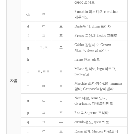
credo 크레도
Pinocchio 피노키오, cherubino
ch
ㅋ
―
케루비노
d
ㄷ
드
Dante 단테, drizza 드리차
f
ㅍ
프
Firenze 피렌체, freddo 프레도
Galileo 갈릴레오, Genova
g
ㄱ, ㅈ
그
제노바, gloria 글로리아
h
―
―
hanno 안노, oh 오
Milano 밀라노, largo 라르고,
l
ㄹ, ㄹㄹ
ㄹ
palco 팔코
자음
Macchiavelli 마키아벨리, mamma
m
ㅁ
ㅁ
맘마, Campanella 캄파넬라
Nero 네로, Anna 안나,
n
ㄴ
ㄴ
divertimento 디베르티멘토
p
ㅍ
프
Pisa 피사, prima 프리마
q
ㅋ
―
quando 콴도, queto 퀘토
r
ㄹ
르
Roma 로마, Marconi 마르코니