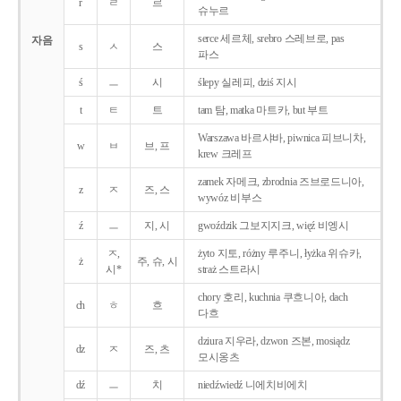
r
ㄹ
르
슈누르
serce 세르체, srebro 스레브로, pas
자음
s
ㅅ
스
파스
ś
ㅡ
시
ślepy 실레피, dziś 지시
t
ㅌ
트
tam 탐, matka 마트카, but 부트
Warszawa 바르샤바, piwnica 피브니차,
w
ㅂ
브, 프
krew 크레프
zamek 자메크, zbrodnia 즈브로드니아,
z
ㅈ
즈, 스
wywóz 비부스
ź
ㅡ
지, 시
gwoździk 그보지지크, więź 비엥시
ㅈ,
żyto 지토, różny 루주니, łyżka 위슈카,
ż
주, 슈, 시
시*
straż 스트라시
chory 호리, kuchnia 쿠흐니아, dach
ch
ㅎ
흐
다흐
dziura 지우라, dzwon 즈본, mosiądz
dz
ㅈ
즈, 츠
모시옹츠
dź
ㅡ
치
niedźwiedź 니에치비에치