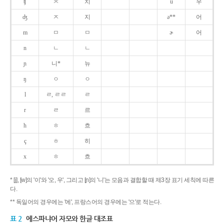
ʧ
ㅊ
치
u
우
ʤ
ㅈ
지
ə**
어
m
ㅁ
ㅁ
ɚ
어
n
ㄴ
ㄴ
ɲ
니*
뉴
ŋ
ㅇ
ㅇ
l
ㄹ, ㄹㄹ
ㄹ
r
ㄹ
르
h
ㅎ
흐
ç
ㅎ
히
x
ㅎ
흐
* [j], [w]의 '이'와 '오, 우', 그리고 [ɲ]의 '니'는 모음과 결합할 때 제3장 표기 세칙에 따른
다.
** 독일어의 경우에는 '에', 프랑스어의 경우에는 '으'로 적는다.
표 2
에스파냐어 자모와 한글 대조표