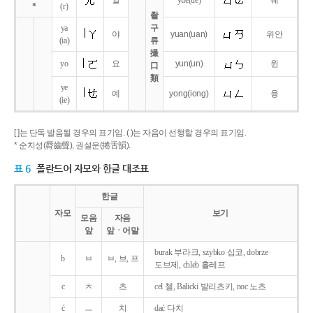
얼
yue
(ue)
웨
*
(r)
촬
ya
구
야
yuan
(uan)
위안
(ia)
류
撮
yo
요
yun
(un)
윈
口
類
ye
예
yong
(iong)
융
(ie)
[ ]는 단독 발음될 경우의 표기임. ( )는 자음이 선행할 경우의 표기임.
* 순치성(脣齒聲), 권설운(捲舌韻).
표 6
폴란드어 자모와 한글 대조표
한글
자모
보기
모음
자음
앞
앞ㆍ어말
burak 부라크, szybko 십코, dobrze
b
ㅂ
ㅂ, 브, 프
도브제, chleb 흘레프
c
ㅊ
츠
cel 첼, Balicki 발리츠키, noc 노츠
ć
ㅡ
치
dać 다치