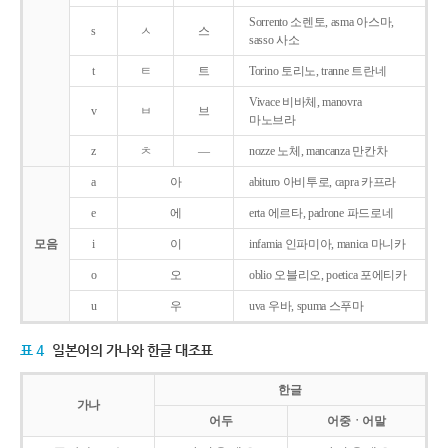
Sorrento 소렌토, asma 아스마,
s
ㅅ
스
sasso 사소
t
ㅌ
트
Torino 토리노, tranne 트란네
Vivace 비바체, manovra
v
ㅂ
브
마노브라
z
ㅊ
―
nozze 노체, mancanza 만칸차
a
아
abituro 아비투로, capra 카프라
e
에
erta 에르타, padrone 파드로네
모음
i
이
infamia 인파미아, manica 마니카
o
오
oblio 오블리오, poetica 포에티카
u
우
uva 우바, spuma 스푸마
표 4
일본어의 가나와 한글 대조표
한글
가나
어두
어중ㆍ어말