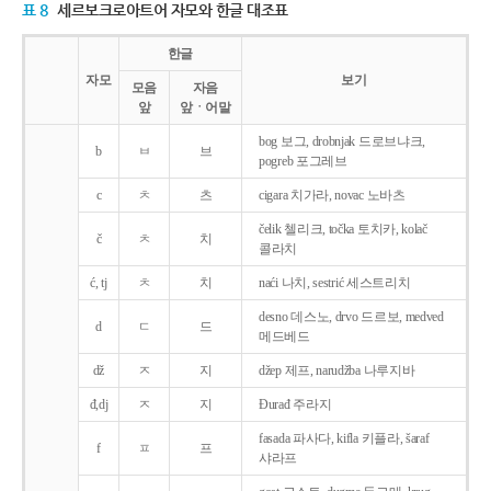
표 8
세르보크로아트어 자모와 한글 대조표
한글
자모
보기
모음
자음
앞
앞ㆍ어말
bog 보그, drobnjak 드로브냐크,
b
ㅂ
브
pogreb 포그레브
c
ㅊ
츠
cigara 치가라, novac 노바츠
čelik 첼리크, točka 토치카, kolač
č
ㅊ
치
콜라치
ć, tj
ㅊ
치
naći 나치, sestrić 세스트리치
desno 데스노, drvo 드르보, medved
d
ㄷ
드
메드베드
dž
ㅈ
지
džep 제프, narudžba 나루지바
đ,dj
ㅈ
지
Ðurađ 주라지
fasada 파사다, kifla 키플라, šaraf
f
ㅍ
프
샤라프