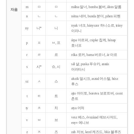
m
ㅁ
ㅁ
málna 말너, bomba 봄버, álom 알롬
자음
n
ㄴ
ㄴ
néma 네머, bunda 분더, pihen 피헨
nyak 녀크, hányszor 하니소르, irány
ny
니*
니
이라니
árpa 아르퍼, csipke 칩케, hónap
p
ㅍ
ㅂ, 프
호너프
r
ㄹ
르
róka 로커, barna 버르너, ár 아르
sál 샬, puska 푸슈카, aratás
s
시*
슈, 시
어러타시
alszik 얼시크, asztal 어스털, húsz
sz
ㅅ
스
후스
ajto 어이토, borotva 보로트버, csont
t
ㅌ
트
촌트
ty
ㅊ
치
atya 어처
vesz 베스, évszázad 에브사저드,
v
ㅂ
브
enyv 에니브
z
ㅈ
즈
zab 저브, kezd 케즈드, blúz 블루즈