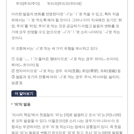
주의[주의/주이]
우리의[우리의/우리에]
이러한 발음의 변화를 반영한다면 ‘ㅢ’는 ‘ㅣ’로 적을 수 있고, 특히 자음
뒤에서는 ‘ㅣ’로 적도록 해야 할 것이다. 그러나 이미 익숙해진 표기인 ‘희
망, 주의’를 ‘히망, 주이’로 적는 것은 공감하기 어렵고 발음의 변화를 표
기에 모두 반영할 수도 없으므로 ‘ㅢ’가 ‘ㅣ’로 소리 나더라도 ‘ㅢ’로 적는
것이다.
이 조항에서는 ‘ㅢ’로 적는 세 가지 유형을 제시하고 있다.
① 모음 ‘ㅡ, ㅣ’가 줄어든 형태이므로 ‘ㅢ’로 적는 경우: 씌어(←쓰이어),
틔어(←트이어) 등
② 한자어이므로 ‘ㅢ’로 적는 경우: 의의(意義), 희망(希望), 유희(遊戱) 등
③ 발음과 표기의 전통에 따라 ‘ㅢ’로 적는 경우: 무늬, 하늬바람, 늴리리,
닁큼 등
더 알아보기
‘의’의 발음
‘의사의 책임’에서 첫음절의 ‘의’는 [의]로 발음하고 조사 ‘의’는 [의]나 [에]
로 모두 발음할 수 있다. 이들은 [이]로 소리 나는 경우가 아니라서 이 조
항과는 무관하지만, 모두 ‘의’로 적는다는 점에서 공통점이 있다. 즉 첫음
절의 ‘의’는 발음의 변화가 없으므로 ‘의’로 적고, 조사 ‘의’는 [에]로 발음할