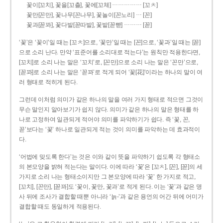
……………
꽃이[꼬치], 꽃을[꼬츨], 꽃에[꼬체]
[꼬ㅊ]
…
꽃만[꼰만], 꽃나무[꼰나무], 꽃놀이[꼰노리]
[꼰]
………
꽃과[꼳꽈], 꽃다발[꼳따발], 꽃밭[꼳빧]
[꼳]
‘꽃’은 ‘꽃이’일 때는 [꼬ㅊ]으로, ‘꽃만’일 때는 [꼰]으로, ‘꽃과’일 때는 [꼳]
으로 소리 난다. 만약 ‘표준어를 소리대로 적는다’는 원칙만 적용한다면,
[꼬치]로 소리 나는 말은 ‘꼬치’로, [꼰만]으로 소리 나는 말은 ‘꼰만’으로,
[꼳꽈]로 소리 나는 말은 ‘꼳꽈’로 적게 되어 ‘꽃[花]’이라는 하나의 말이 여
러 형태로 적히게 된다.
그런데 이처럼 의미가 같은 하나의 말을 여러 가지 형태로 적으면 그것이
무슨 말인지 알아보기가 쉽지 않다. 의미가 같은 하나의 말은 형태를 하
나로 고정하여 일관되게 적어야 의미를 파악하기가 쉽다. 즉 ‘꽃, 꼰,
꼳’보다는 ‘꽃’ 하나로 일관되게 적는 것이 의미를 파악하는 데 효과적이
다.
‘어법에 맞도록 한다’는 것은 이와 같이 뜻을 파악하기 쉽도록 각 형태소
의 본모양을 밝혀 적는다는 말이다. 이에 따라 ‘꽃’은 [꼬ㅊ], [꼰], [꼳]의 세
가지로 소리 나는 형태소이지만 그 본모양에 따라 ‘꽃’ 한 가지로 적고,
[꼬치], [꼰만], [꼳꽈]도 ‘꽃이, 꽃만, 꽃과’로 적게 된다. 이는 ‘꽃’과 같은 명
사 뒤에 조사가 결합할 때뿐 아니라 ‘늙-’과 같은 용언의 어간 뒤에 어미가
결합할 때도 동일하게 적용된다.