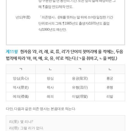
상 구분한 일 년 동안의 기간. 또는 앞의 말에 해당하는 그
해. ¶ 졸업 연도/제작 연도.
년도(年度)
「의존명사」((해를 뜻하는 말 뒤에 쓰여)) 일정한 기간
단위로서의 그해. ¶ 1985년도 출생자/1970년도 졸업
식/1990년도 예산안.
제11항
한자음 ‘랴, 려, 례, 료, 류, 리’가 단어의 첫머리에 올 적에는, 두음
법칙에 따라 ‘야, 여, 예, 요, 유, 이’로 적는다.(ㄱ을 취하고, ㄴ을 버림.)
ㄱ
ㄴ
ㄱ
ㄴ
양심(良心)
량심
용궁(龍宮)
룡궁
역사(歷史)
력사
유행(流行)
류행
예의(禮儀)
례의
이발(理髮)
리발
다만, 다음과 같은 의존 명사는 본음대로 적는다.
리(里): 몇 리냐?
리(理): 그럴 리가 없다.