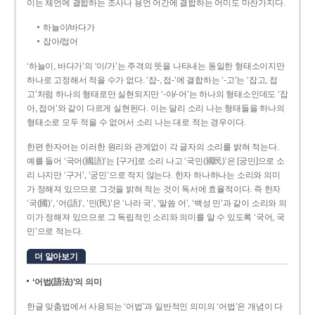
이는 체언에 결합하는 조사나 용언 어간에 결합하는 어미도 마찬가지다.
하늘이/바다가
잡아/접어
‘하늘이, 바다가’의 ‘이/가’는 주격의 뜻을 나타내는 동일한 형태소이지만
하나로 고정해서 적을 수가 없다. ‘잡-, 접-’에 결합하는 ‘-고’는 ‘잡고, 접
고’처럼 하나의 형태로만 실현되지만 ‘-아/-어’는 하나의 형태소인데도 ‘잡
아, 접어’와 같이 다르게 실현된다. 이는 달리 소리 나는 형태들을 하나의
형태소로 모두 적을 수 없어서 소리 나는 대로 적는 경우이다.
한편 한자어는 이러한 원리와 관계없이 각 글자의 소리를 밝혀 적는다.
예를 들어 ‘국어(國語)’는 [구거]로 소리 나고 ‘국민(國民)’은 [궁민]으로 소
리 나지만 ‘구거’, ‘궁민’으로 적지 않는다. 한자 하나하나는 소리와 의미
가 정해져 있으므로 그것을 밝혀 적는 것이 독서에 효율적이다. 즉 한자
‘국(國)’, ‘어(語)’, ‘민(民)’은 ‘나라 국’, ‘말씀 어’, ‘백성 민’과 같이 소리와 의
미가 정해져 있으므로 그 독립적인 소리와 의미를 알 수 있도록 ‘국어, 국
민’으로 적는다.
더 알아보기
‘어법(語法)’의 의미
한글 맞춤법에서 사용되는 ‘어법’과 일반적인 의미의 ‘어법’은 개념이 다