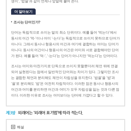
생이’, ‘밥을’과 같이 언제나 앞말에 붙여 쓴다.
더 알아보기
조사는 단어인가?
단어는 독립적으로 쓰이는 말의 최소 단위이다. 예를 들어 ‘먹는다’에서
동사의 어간 ‘먹-­’이나 어미 ‘­-는다’는 독립적으로 쓰이지 못하므로 단어가
아니다. 그래서 동사나 형용사의 어간과 여기에 결합하는 어미는 단어가
아니다. 동사의 어간이나 형용사의 어간은 어미와 서로 결합해야만 단어
가 된다. 예를 들어 ‘먹-’, ‘-는다’는 단어가 아니지만 ‘먹는다’는 단어이다.
조사는 어미와 마찬가지로 단독으로 쓰이지 못할뿐더러 체언 뒤에 연결
되어 실현된다는 점에서 일반적인 단어와는 차이가 있다. 그렇지만 조사
는 결합한 체언과 분리해도 체언이 자립성을 유지한다. ‘밥을’을 ‘밥’과
‘을’로 분리해도 ‘밥’은 여전히 자립적이다. 이러한 점은 동사나 형용사의
어간과 어미를 분리하면 어간과 어미가 모두 자립성을 잃는 것과 다른 점
이다. 이러한 이유로 조사는 어미보다는 단어에 가깝다고 할 수 있다.
제3항
외래어는 ‘외래어 표기법’에 따라 적는다.
해설