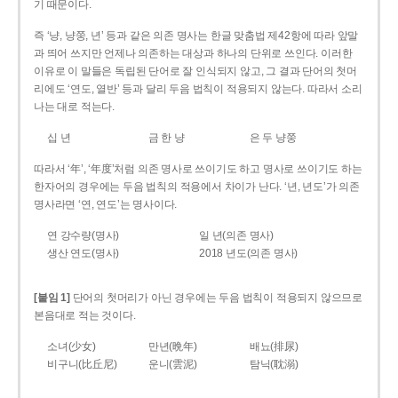
기 때문이다.
즉 ‘냥, 냥쭝, 년’ 등과 같은 의존 명사는 한글 맞춤법 제42항에 따라 앞말
과 띄어 쓰지만 언제나 의존하는 대상과 하나의 단위로 쓰인다. 이러한
이유로 이 말들은 독립된 단어로 잘 인식되지 않고, 그 결과 단어의 첫머
리에도 ‘연도, 열반’ 등과 달리 두음 법칙이 적용되지 않는다. 따라서 소리
나는 대로 적는다.
십 년
금 한 냥
은 두 냥쭝
따라서 ‘年’, ‘年度’처럼 의존 명사로 쓰이기도 하고 명사로 쓰이기도 하는
한자어의 경우에는 두음 법칙의 적용에서 차이가 난다. ‘년, 년도’가 의존
명사라면 ‘연, 연도’는 명사이다.
연 강수량(명사)
일 년(의존 명사)
생산 연도(명사)
2018 년도(의존 명사)
[붙임 1]
단어의 첫머리가 아닌 경우에는 두음 법칙이 적용되지 않으므로
본음대로 적는 것이다.
소녀(少女)
만년(晩年)
배뇨(排尿)
비구니(比丘尼)
운니(雲泥)
탐닉(耽溺)