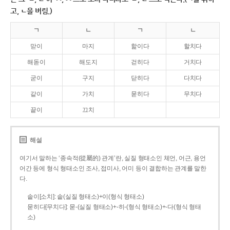
고, ㄴ을 버림.)
ㄱ
ㄴ
ㄱ
ㄴ
맏이
마지
핥이다
할치다
해돋이
해도지
걷히다
거치다
굳이
구지
닫히다
다치다
같이
가치
묻히다
무치다
끝이
끄치
해설
여기서 말하는 ‘종속적(從屬的) 관계’란, 실질 형태소인 체언, 어근, 용언
어간 등에 형식 형태소인 조사, 접미사, 어미 등이 결합하는 관계를 말한
다.
솥이[소치]: 솥(실질 형태소)+이(형식 형태소)
묻히다[무치다]: 묻­-(실질 형태소)+­-히­-(형식 형태소)+-다(형식 형태
소)