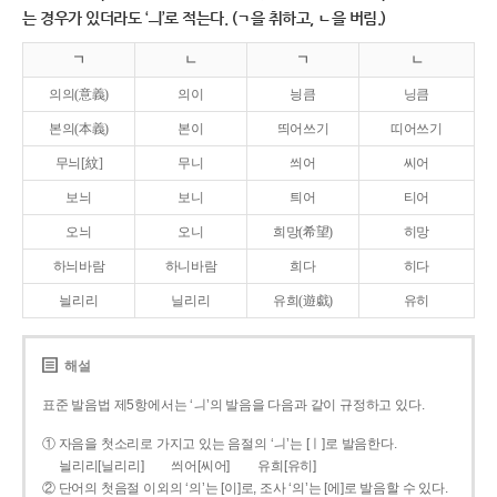
는 경우가 있더라도 ‘ㅢ’로 적는다. (ㄱ을 취하고, ㄴ을 버림.)
ㄱ
ㄴ
ㄱ
ㄴ
의의(意義)
의이
닁큼
닝큼
본의(本義)
본이
띄어쓰기
띠어쓰기
무늬[紋]
무니
씌어
씨어
보늬
보니
틔어
티어
오늬
오니
희망(希望)
히망
하늬바람
하니바람
희다
히다
늴리리
닐리리
유희(遊戱)
유히
해설
표준 발음법 제5항에서는 ‘ㅢ’의 발음을 다음과 같이 규정하고 있다.
① 자음을 첫소리로 가지고 있는 음절의 ‘ㅢ’는 [ㅣ]로 발음한다.
늴리리[닐리리]
씌어[씨어]
유희[유히]
② 단어의 첫음절 이외의 ‘의’는 [이]로, 조사 ‘의’는 [에]로 발음할 수 있다.