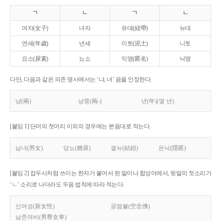
ㄱ
ㄴ
ㄱ
ㄴ
여자(女子)
녀자
유대(紐帶)
뉴대
연세(年歲)
년세
이토(泥土)
니토
요소(尿素)
뇨소
익명(匿名)
닉명
다만, 다음과 같은 의존 명사에서는 ‘냐, 녀’ 음을 인정한다.
냥(兩)
냥쭝(兩-)
년(年)(몇 년)
[붙임 1] 단어의 첫머리 이외의 경우에는 본음대로 적는다.
남녀(男女)
당뇨(糖尿)
결뉴(結紐)
은닉(隱匿)
[붙임 2] 접두사처럼 쓰이는 한자가 붙어서 된 말이나 합성어에서, 뒷말의 첫소리가
‘ㄴ’ 소리로 나더라도 두음 법칙에 따라 적는다.
신여성(新女性)
공염불(空念佛)
남존여비(男尊女卑)