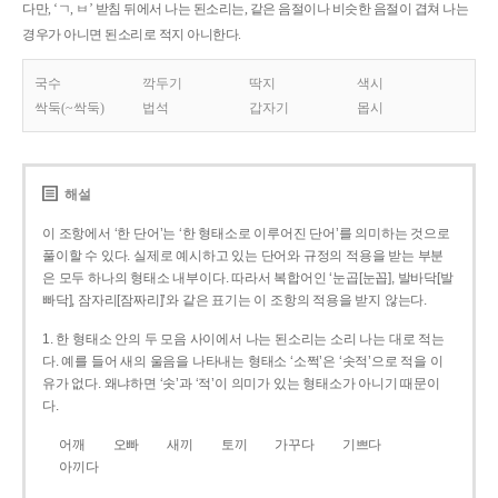
다만, ‘ㄱ, ㅂ’ 받침 뒤에서 나는 된소리는, 같은 음절이나 비슷한 음절이 겹쳐 나는
경우가 아니면 된소리로 적지 아니한다.
국수
깍두기
딱지
색시
싹둑(~싹둑)
법석
갑자기
몹시
해설
이 조항에서 ‘한 단어’는 ‘한 형태소로 이루어진 단어’를 의미하는 것으로
풀이할 수 있다. 실제로 예시하고 있는 단어와 규정의 적용을 받는 부분
은 모두 하나의 형태소 내부이다. 따라서 복합어인 ‘눈곱[눈꼽], 발바닥[발
빠닥], 잠자리[잠짜리]’와 같은 표기는 이 조항의 적용을 받지 않는다.
1. 한 형태소 안의 두 모음 사이에서 나는 된소리는 소리 나는 대로 적는
다. 예를 들어 새의 울음을 나타내는 형태소 ‘소쩍’은 ‘솟적’으로 적을 이
유가 없다. 왜냐하면 ‘솟’과 ‘적’이 의미가 있는 형태소가 아니기 때문이
다.
어깨
오빠
새끼
토끼
가꾸다
기쁘다
아끼다