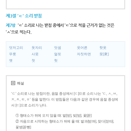
제3절 'ㄷ' 소리 받침
제7항
‘ㄷ’ 소리로 나는 받침 중에서 ‘ㄷ’으로 적을 근거가 없는 것은
‘ㅅ’으로 적는다.
덧저고리
돗자리
엇셈
웃어른
핫옷
무릇
사뭇
얼핏
자칫하면
뭇[衆]
옛
첫
헛
해설
‘ㄷ’ 소리로 나는 받침이란, 음절 종성에서 [ㄷ]으로 소리 나는 ‘ㄷ, ㅅ, ㅆ,
ㅈ, ㅊ, ㅌ, ㅎ’ 등을 말한다. 이 받침들은 다음과 같은 경우에 음절 종성에
서 [ㄷ]으로 소리가 난다.
① 형태소가 뒤에 오지 않을 때: 밭[받], 빚[빋], 꽃[꼳]
② 자음으로 시작하는 형태소가 뒤에 올 때: 밭과[받꽈], 젖다[젇따],
꽃병[꼳뼝]