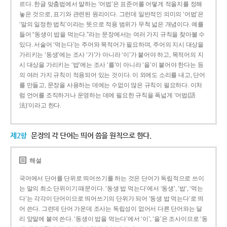
르다. 한글 맞춤법에서 말하는 ‘어법’은 표준어를 어떻게 적을지를 정해
놓은 것으로, 표기와 관련된 원리이다. 그런데 일반적인 의미의 ‘어법’은
‘말의 일정한 법칙’이라는 뜻으로 적용 범위가 무척 넓은 개념이다. 예를
들어 “동생이 밥을 먹는다.”라는 문장에서는 여러 가지 규칙을 찾아볼 수
있다. 서술어 ‘먹는다’는 주어와 목적어가 필요하며, 주어의 지시 대상을
가리키는 ‘동생’에는 조사 ‘가’가 아니라 ‘이’가 붙어야 하고, 목적어의 지
시 대상을 가리키는 ‘밥’에는 조사 ‘를’이 아니라 ‘을’이 붙어야 한다는 등
의 여러 가지 규칙이 적용되어 있는 것이다. 이 외에도 소리를 내고, 단어
를 만들고, 문장을 사용하는 데에는 수없이 많은 규칙이 필요하다. 이처
럼 언어를 조직하거나 운영하는 데에 필요한 규칙을 폭넓게 ‘어법(語
法)’이라고 한다.
제2항
문장의 각 단어는 띄어 씀을 원칙으로 한다.
해설
국어에서 단어를 단위로 띄어쓰기를 하는 것은 단어가 독립적으로 쓰이
는 말의 최소 단위이기 때문이다. ‘동생 밥 먹는다’에서 ‘동생’, ‘밥’, ‘먹는
다’는 각각이 단어이므로 띄어쓰기의 단위가 되어 ‘동생 밥 먹는다’로 띄
어 쓴다. 그런데 단어 가운데 조사는 독립성이 없어서 다른 단어와는 달
리 앞말에 붙여 쓴다. ‘동생이 밥을 먹는다’에서 ‘이’, ‘을’은 조사이므로 ‘동