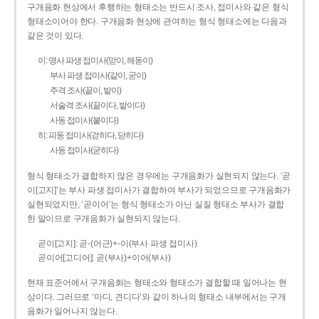
구개음화 현상에서 후행하는 형태소는 반드시 조사, 접미사와 같은 형식
형태소이어야 한다. 구개음화 현상에 관여하는 형식 형태소에는 다음과
같은 것이 있다.
이: 명사 파생 접미사(맏이, 해돋이)
부사 파생 접미사(같이, 굳이)
주격 조사(끝이, 밭이)
서술격 조사(끝이다, 밭이다)
사동 접미사(붙이다)
히: 피동 접미사(걷히다, 닫히다)
사동 접미사(굳히다)
형식 형태소가 결합하지 않은 경우에는 구개음화가 실현되지 않는다. ‘곧
이[고지]’는 부사 파생 접미사가 결합하여 부사가 되었으므로 구개음화가
실현되었지만, ‘곧이어’는 형식 형태소가 아닌 실질 형태소 부사가 결합
한 말이므로 구개음화가 실현되지 않는다.
곧이[고지]: 곧-­(어근)+­-이(부사 파생 접미사)
곧이어[고디어]: 곧(부사)+이어(부사)
현재 표준어에서 구개음화는 형태소와 형태소가 결합할 때 일어나는 현
상이다. 그러므로 ‘마디, 견디다’와 같이 하나의 형태소 내부에서는 구개
음화가 일어나지 않는다.