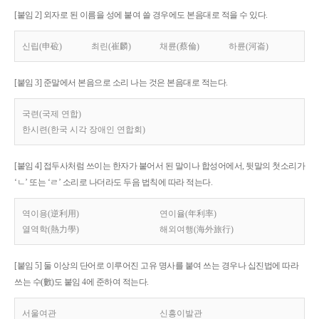
[붙임 2] 외자로 된 이름을 성에 붙여 쓸 경우에도 본음대로 적을 수 있다.
신립(申砬)
최린(崔麟)
채륜(蔡倫)
하륜(河崙)
[붙임 3] 준말에서 본음으로 소리 나는 것은 본음대로 적는다.
국련(국제 연합)
한시련(한국 시각 장애인 연합회)
[붙임 4] 접두사처럼 쓰이는 한자가 붙어서 된 말이나 합성어에서, 뒷말의 첫소리가
‘ㄴ’ 또는 ‘ㄹ’ 소리로 나더라도 두음 법칙에 따라 적는다.
역이용(逆利用)
연이율(年利率)
열역학(熱力學)
해외여행(海外旅行)
[붙임 5] 둘 이상의 단어로 이루어진 고유 명사를 붙여 쓰는 경우나 십진법에 따라
쓰는 수(數)도 붙임 4에 준하여 적는다.
서울여관
신흥이발관