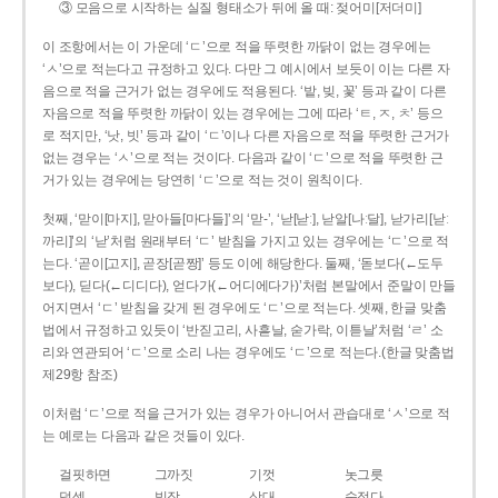
③ 모음으로 시작하는 실질 형태소가 뒤에 올 때: 젖어미[저더미]
이 조항에서는 이 가운데 ‘ㄷ’으로 적을 뚜렷한 까닭이 없는 경우에는
‘ㅅ’으로 적는다고 규정하고 있다. 다만 그 예시에서 보듯이 이는 다른 자
음으로 적을 근거가 없는 경우에도 적용된다. ‘밭, 빚, 꽃’ 등과 같이 다른
자음으로 적을 뚜렷한 까닭이 있는 경우에는 그에 따라 ‘ㅌ, ㅈ, ㅊ’ 등으
로 적지만, ‘낫, 빗’ 등과 같이 ‘ㄷ’이나 다른 자음으로 적을 뚜렷한 근거가
없는 경우는 ‘ㅅ’으로 적는 것이다. 다음과 같이 ‘ㄷ’으로 적을 뚜렷한 근
거가 있는 경우에는 당연히 ‘ㄷ’으로 적는 것이 원칙이다.
첫째, ‘맏이[마지], 맏아들[마다들]’의 ‘맏-’, ‘낟[낟ː], 낟알[나ː달], 낟가리[낟ː
까리]’의 ‘낟’처럼 원래부터 ‘ㄷ’ 받침을 가지고 있는 경우에는 ‘ㄷ’으로 적
는다. ‘곧이[고지], 곧장[곧짱]’ 등도 이에 해당한다. 둘째, ‘돋보다(←도두
보다), 딛다(←디디다), 얻다가(←어디에다가)’처럼 본말에서 준말이 만들
어지면서 ‘ㄷ’ 받침을 갖게 된 경우에도 ‘ㄷ’으로 적는다. 셋째, 한글 맞춤
법에서 규정하고 있듯이 ‘반짇고리, 사흗날, 숟가락, 이튿날’처럼 ‘ㄹ’ 소
리와 연관되어 ‘ㄷ’으로 소리 나는 경우에도 ‘ㄷ’으로 적는다.(한글 맞춤법
제29항 참조)
이처럼 ‘ㄷ’으로 적을 근거가 있는 경우가 아니어서 관습대로 ‘ㅅ’으로 적
는 예로는 다음과 같은 것들이 있다.
걸핏하면
그까짓
기껏
놋그릇
덧셈
빗장
삿대
숫접다