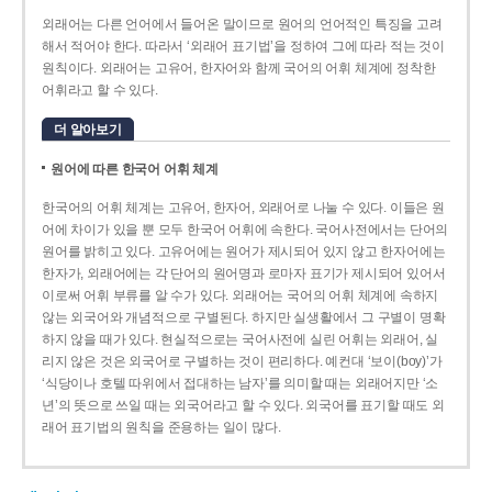
외래어는 다른 언어에서 들어온 말이므로 원어의 언어적인 특징을 고려
해서 적어야 한다. 따라서 ‘외래어 표기법’을 정하여 그에 따라 적는 것이
원칙이다. 외래어는 고유어, 한자어와 함께 국어의 어휘 체계에 정착한
어휘라고 할 수 있다.
더 알아보기
원어에 따른 한국어 어휘 체계
한국어의 어휘 체계는 고유어, 한자어, 외래어로 나눌 수 있다. 이들은 원
어에 차이가 있을 뿐 모두 한국어 어휘에 속한다. 국어사전에서는 단어의
원어를 밝히고 있다. 고유어에는 원어가 제시되어 있지 않고 한자어에는
한자가, 외래어에는 각 단어의 원어명과 로마자 표기가 제시되어 있어서
이로써 어휘 부류를 알 수가 있다. 외래어는 국어의 어휘 체계에 속하지
않는 외국어와 개념적으로 구별된다. 하지만 실생활에서 그 구별이 명확
하지 않을 때가 있다. 현실적으로는 국어사전에 실린 어휘는 외래어, 실
리지 않은 것은 외국어로 구별하는 것이 편리하다. 예컨대 ‘보이(boy)’가
‘식당이나 호텔 따위에서 접대하는 남자’를 의미할 때는 외래어지만 ‘소
년’의 뜻으로 쓰일 때는 외국어라고 할 수 있다. 외국어를 표기할 때도 외
래어 표기법의 원칙을 준용하는 일이 많다.