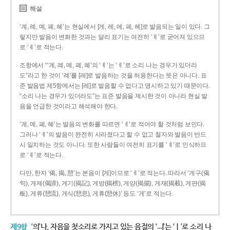
해설
‘계, 례, 몌, 폐, 혜’는 현실에서 [게, 레, 메, 페, 헤]로 발음되는 일이 있다. 그
렇지만 발음이 변화한 것과는 달리 표기는 여전히 ‘ㅖ’로 굳어져 있으므
로 ‘ㅖ’로 적는다.
조항에서 “‘계, 례, 몌, 폐, 혜’의 ‘ㅖ’는 ‘ㅔ’로 소리 나는 경우가 있더라
도”라고 한 것이 ‘례’를 [레]로 발음하는 것을 허용한다는 뜻은 아니다. 표
준 발음법 제5항에서는 [레]로 발음할 수 없다고 명시하고 있기 때문이다.
“소리 나는 경우가 있더라도”는 표준 발음을 제시한 것이 아니라 현실 발
음을 언급한 것이라고 해석해야 한다.
‘계, 몌, 폐, 혜’는 발음의 변화를 따르면 ‘ㅔ’로 적어야 할 것처럼 보인다.
그러나 ‘ㅖ’의 발음이 완전히 사라졌다고 할 수 없고 철자와 발음이 반드
시 일치하는 것도 아니다. 또한 사람들이 여전히 표기를 ‘ㅖ’로 인식하므
로 ‘ㅖ’로 적는다.
다만, 한자 ‘偈, 揭, 憩’는 본음이 [게]이므로 ‘ㅔ’로 적는다. 따라서 ‘게구(偈
句), 게제(偈諦), 게기(揭記), 게방(揭榜), 게양(揭揚), 게재(揭載), 게판(揭
板), 게류(憩流), 게식(憩息), 게휴(憩休)’ 등도 ‘게’로 적는다.
제9항
‘의’나, 자음을 첫소리로 가지고 있는 음절의 ‘ㅢ’는 ‘ㅣ’로 소리 나