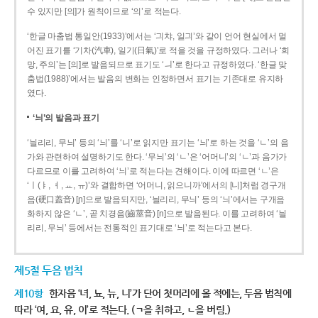
수 있지만 [의]가 원칙이므로 ‘의’로 적는다.
‘한글 마춤법 통일안(1933)’에서는 ‘긔챠, 일긔’와 같이 언어 현실에서 멀
어진 표기를 ‘기차(汽車), 일기(日氣)’로 적을 것을 규정하였다. 그러나 ‘희
망, 주의’는 [의]로 발음되므로 표기도 ‘ㅢ’로 한다고 규정하였다. ‘한글 맞
춤법(1988)’에서는 발음의 변화는 인정하면서 표기는 기존대로 유지하
였다.
‘늬’의 발음과 표기
‘늴리리, 무늬’ 등의 ‘늬’를 ‘니’로 읽지만 표기는 ‘늬’로 하는 것을 ‘ㄴ’의 음
가와 관련하여 설명하기도 한다. ‘무늬’의 ‘ㄴ’은 ‘어머니’의 ‘ㄴ’과 음가가
다르므로 이를 고려하여 ‘늬’로 적는다는 견해이다. 이에 따르면 ‘ㄴ’은
‘ㅣ(ㅑ, ㅕ, ㅛ, ㅠ)’와 결합하면 ‘어머니, 읽으니까’에서의 [니]처럼 경구개
음(硬口蓋音) [ɲ]으로 발음되지만, ‘늴리리, 무늬’ 등의 ‘늬’에서는 구개음
화하지 않은 ‘ㄴ’, 곧 치경음(齒莖音) [n]으로 발음된다. 이를 고려하여 ‘늴
리리, 무늬’ 등에서는 전통적인 표기대로 ‘늬’로 적는다고 본다.
제5절 두음 법칙
제10항
한자음 ‘녀, 뇨, 뉴, 니’가 단어 첫머리에 올 적에는, 두음 법칙에
따라 ‘여, 요, 유, 이’로 적는다. (ㄱ을 취하고, ㄴ을 버림.)