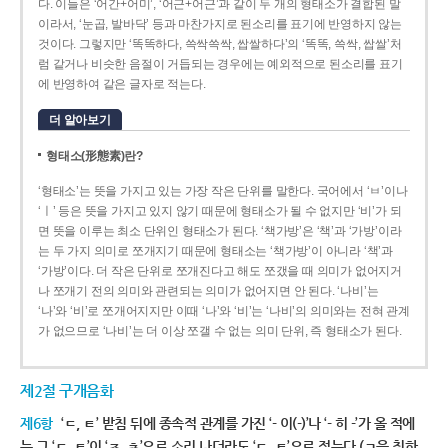
다. 이들은 ‘어간+어미’, ‘어근+어근’과 같이 두 개의 형태소가 결합된 말
이라서, ‘눈곱, 발바닥’ 등과 마찬가지로 된소리를 표기에 반영하지 않는
것이다. 그렇지만 ‘똑똑하다, 쓱싹쓱싹, 쌉쌀하다’의 ‘똑똑, 쓱싹, 쌉쌀’처
럼 같거나 비슷한 음절이 거듭되는 경우에는 예외적으로 된소리를 표기
에 반영하여 같은 글자로 적는다.
더 알아보기
형태소(形態素)란?
‘형태소’는 뜻을 가지고 있는 가장 작은 단위를 말한다. 국어에서 ‘ㅂ’이나
‘ㅣ’ 등은 뜻을 가지고 있지 않기 때문에 형태소가 될 수 없지만 ‘비’가 되
면 뜻을 이루는 최소 단위인 형태소가 된다. ‘책가방’은 ‘책’과 ‘가방’이라
는 두 가지 의미로 쪼개지기 때문에 형태소는 ‘책가방’이 아니라 ‘책’과
‘가방’이다. 더 작은 단위로 쪼개진다고 해도 쪼갰을 때 의미가 없어지거
나 쪼개기 전의 의미와 관련되는 의미가 없어지면 안 된다. ‘나비’는
‘나’와 ‘비’로 쪼개어지지만 이때 ‘나’와 ‘비’는 ‘나비’의 의미와는 전혀 관계
가 없으므로 ‘나비’는 더 이상 쪼갤 수 없는 의미 단위, 즉 형태소가 된다.
제2절 구개음화
제6항
‘ㄷ, ㅌ’ 받침 뒤에 종속적 관계를 가진 ‘- 이(-)’나 ‘- 히 -’가 올 적에
는 그 ‘ㄷ, ㅌ’이 ‘ㅈ, ㅊ’으로 소리 나더라도 ‘ㄷ, ㅌ’으로 적는다.(ㄱ을 취하