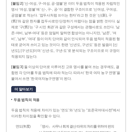
[붙임 2]
‘신-여성, 구-여성, 공-염불’은 이미 두음 법칙이 적용된 자립적인
명사 ‘여성, 염불’에 ‘신-, 구-, 공-’이 결합한 구조이므로 ‘신여성, 구여성,
공염불’로 적는다. ‘접두사처럼 쓰이는 한자’라고 한 것은 ‘신(新), 구
(舊)’와 같은 한자를 접두사로만 단정하기 어렵다는 점을 밝힌 것이다. 실
제로 ‘구(舊)’는 ‘구 시민 회관’과 같은 구성에서는 관형사로도 쓰인다. ‘남
존­-여비, 남부-­여대’ 등은 엄밀히 말하면 합성어는 아니지만, ‘남존’, ‘여
비’, ‘남부’, ‘여대’ 등이 마치 단어와 같이 인식되어 두음 법칙이 적용된 형
태로 굳어져 쓰이고 있는 것이다. 한편 ‘신년도, 구년도’ 등은 발음이 [신
년도], [구ː년도]이며 ‘신년­-도, 구년-­도’로 분석되는 구조이므로 이 규정이
적용되지 않는다.
[붙임 3]
둘 이상의 단어로 이루어진 고유 명사를 붙여 쓰는 경우에도, 결
합된 각 단어를 두음 법칙에 따라 적는다. 따라서 ‘한국 여자 농구 연맹’을
붙여서 쓰면 ‘한국여자농구연맹’이 된다.
더 알아보기
두음 법칙의 적용
두음 법칙의 적용에 차이가 있는 ‘연도’와 ‘년도’는 “표준국어대사전”에서
이러한 차이점을 확인할 수 있다.
연도(年度)
「명사」 사무나 회계 결산 따위의 처리를 위하여 편의