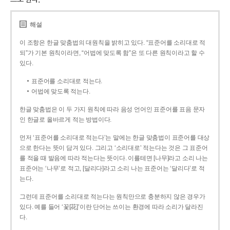
해설
이 조항은 한글 맞춤법의 대원칙을 밝히고 있다. “표준어를 소리대로 적
되”가 기본 원칙이라면, “어법에 맞도록 함”은 또 다른 원칙이라고 할 수
있다.
표준어를 소리대로 적는다.
어법에 맞도록 적는다.
한글 맞춤법은 이 두 가지 원칙에 따라 음성 언어인 표준어를 표음 문자
인 한글로 올바르게 적는 방법이다.
먼저 ‘표준어를 소리대로 적는다’는 말에는 한글 맞춤법이 표준어를 대상
으로 한다는 뜻이 담겨 있다. 그리고 ‘소리대로’ 적는다는 것은 그 표준어
를 적을 때 발음에 따라 적는다는 뜻이다. 이를테면 [나무]라고 소리 나는
표준어는 ‘나무’로 적고, [달리다]라고 소리 나는 표준어는 ‘달리다’로 적
는다.
그런데 표준어를 소리대로 적는다는 원칙만으로 충분하지 않은 경우가
있다. 예를 들어 ‘꽃[花]’이란 단어는 쓰이는 환경에 따라 소리가 달라진
다.