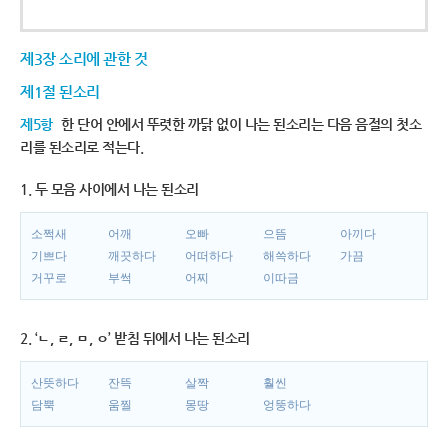
제3장 소리에 관한 것
제1절 된소리
제5항
한 단어 안에서 뚜렷한 까닭 없이 나는 된소리는 다음 음절의 첫소
리를 된소리로 적는다.
1. 두 모음 사이에서 나는 된소리
소쩍새
어깨
오빠
으뜸
아끼다
기쁘다
깨끗하다
어떠하다
해쓱하다
가끔
거꾸로
부썩
어찌
이따금
2. ‘ㄴ, ㄹ, ㅁ, ㅇ’ 받침 뒤에서 나는 된소리
산뜻하다
잔뜩
살짝
훨씬
담뿍
움찔
몽땅
엉뚱하다