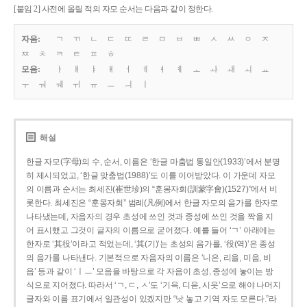
[붙임 2] 사전에 올릴 적의 자모 순서는 다음과 같이 정한다.
자음:
ㄱ
ㄲ
ㄴ
ㄷ
ㄸ
ㄹ
ㅁ
ㅂ
ㅃ
ㅅ
ㅆ
ㅇ
ㅈ
ㅉ
ㅊ
ㅋ
ㅌ
ㅍ
ㅎ
모음:
ㅏ
ㅐ
ㅑ
ㅒ
ㅓ
ㅔ
ㅕ
ㅖ
ㅗ
ㅘ
ㅙ
ㅚ
ㅛ
ㅜ
ㅝ
ㅞ
ㅟ
ㅠ
ㅡ
ㅢ
ㅣ
해설
한글 자모(字母)의 수, 순서, 이름은 ‘한글 마춤법 통일안(1933)’에서 분명
히 제시되었고, ‘한글 맞춤법(1988)’도 이를 이어받았다. 이 가운데 자모
의 이름과 순서는 최세진(崔世珍)의 “훈몽자회(訓蒙字會)(1527)”에서 비
롯한다. 최세진은 “훈몽자회” 범례(凡例)에서 한글 자모의 음가를 한자로
나타냈는데, 자음자의 경우 초성에 쓰인 것과 종성에 쓰인 것을 짝을 지
어 표시했고 그것이 글자의 이름으로 굳어졌다. 예를 들어 ‘ㄱ’ 아래에는
한자로 ‘其役’이라고 적었는데, ‘其(기)’는 초성의 음가를, ‘役(역)’은 종성
의 음가를 나타낸다. 기본적으로 자음자의 이름은 ‘니은, 리을, 미음, 비
읍’ 등과 같이 ‘ㅣㅡ’ 모음을 바탕으로 각 자음이 초성, 종성에 놓이는 방
식으로 지어졌다. 따라서 ‘ㄱ, ㄷ, ㅅ’도 ‘기윽, 디읃, 시읏’으로 해야 나머지
글자와 이름 표기에서 일관성이 있겠지만 “낫 놓고 기역 자도 모른다.”라