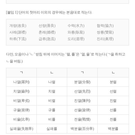
[붙임 1] 단어의 첫머리 이외의 경우에는 본음대로 적는다.
개량(改良)
선량(善良)
수력(水力)
협력(協力)
사례(謝禮)
혼례(婚禮)
와룡(臥龍)
쌍룡(雙龍)
하류(下流)
급류(急流)
도리(道理)
진리(眞理)
다만, 모음이나 ‘ㄴ’ 받침 뒤에 이어지는 ‘렬, 률’은 ‘열, 율’로 적는다.(ㄱ을 취하고
ㄴ을 버림.)
ㄱ
ㄴ
ㄱ
ㄴ
나열(羅列)
나렬
분열(分裂)
분렬
치열(齒列)
치렬
선열(先烈)
선렬
비열(卑劣)
비렬
진열(陳列)
진렬
규율(規律)
규률
선율(旋律)
선률
비율(比率)
비률
전율(戰慄)
전률
실패율(失敗率)
실패률
백분율(百分率)
백분률