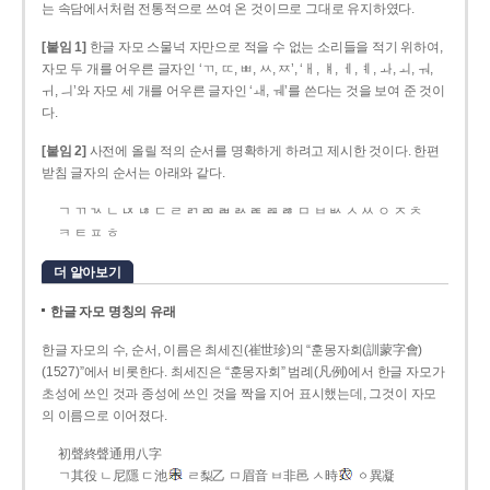
는 속담에서처럼 전통적으로 쓰여 온 것이므로 그대로 유지하였다.
[붙임 1]
한글 자모 스물넉 자만으로 적을 수 없는 소리들을 적기 위하여,
자모 두 개를 어우른 글자인 ‘ㄲ, ㄸ, ㅃ, ㅆ, ㅉ’, ‘ㅐ, ㅒ, ㅔ, ㅖ, ㅘ, ㅚ, ㅝ,
ㅟ, ㅢ’와 자모 세 개를 어우른 글자인 ‘ㅙ, ㅞ’를 쓴다는 것을 보여 준 것이
다.
[붙임 2]
사전에 올릴 적의 순서를 명확하게 하려고 제시한 것이다. 한편
받침 글자의 순서는 아래와 같다.
ㄱ ㄲ ㄳ ㄴ ㄵ ㄶ ㄷ ㄹ ㄺ ㄻ ㄼ ㄽ ㄾ ㄿ ㅀ ㅁ ㅂ ㅄ ㅅ ㅆ ㅇ ㅈ ㅊ
ㅋ ㅌ ㅍ ㅎ
더 알아보기
한글 자모 명칭의 유래
한글 자모의 수, 순서, 이름은 최세진(崔世珍)의 “훈몽자회(訓蒙字會)
(1527)”에서 비롯한다. 최세진은 “훈몽자회” 범례(凡例)에서 한글 자모가
초성에 쓰인 것과 종성에 쓰인 것을 짝을 지어 표시했는데, 그것이 자모
의 이름으로 이어졌다.
初聲終聲通用八字
ㄱ其役 ㄴ尼隱 ㄷ池
ㄹ梨乙 ㅁ眉音 ㅂ非邑 ㅅ時
ㆁ異凝