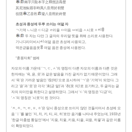
兩字只取本字之釋俚語爲聲
其尼池梨眉非時異八音用於初聲
役隱
乙音邑
凝八音用於終聲
초성과 종성에 두루 쓰이는 여덟 자
ㄱ기역 ㄴ니은 ㄷ디귿 ㄹ리을 ㅁ미음 ㅂ비읍 ㅅ시옷 ㆁ
두 자는 다만 그 글자의 우리말 뜻을 취해 소리로 사용한다.
기니디리미비시
여덟 음은 초성에 사용되고,
역은귿을음읍옷
여덟 음은 종성에 사용된다.
“훈몽자회” 범례
자모의 이름 가운데 ‘ㄱ, ㄷ, ㅅ’의 명칭이 다른 자모의 이름과 다른 것은
한자에는 ‘윽, 읃, 읏’과 같은 발음을 가진 글자가 없기 때문이었다. 그래
서 ‘윽’은 가까운 발음인 ‘役(역)’으로 표시하여 ‘ㄱ’은 ‘기역’이 되었다. 그
리고 ‘읃’과 ‘읏’은 각각 ‘末(귿 말)’과 ‘衣(옷 의)’로 표기하고, 두 글자는 글
자의 의미만을 취한다고 설명하였다. 그래서 ‘ㄷ’의 명칭은 ‘디귿’이,
‘ㅅ’의 명칭은 ‘시옷’이 된 것이다.
‘ㅈ, ㅊ, ㅋ, ㅌ, ㅍ, ㅎ’은 당시 종성으로 쓰이지 않던 것들이어서 초성에 모
음 ‘ㅣ’를 붙인 ‘지, 치, 키, 티, 피, 히’로만 음가를 나타내 주었는데, 1933년
‘한글 마춤법 통일안’에서 ‘지읒, 치읓, 키읔, 티읕, 피읖, 히읗’과 같은 이름
이 확정되었다.