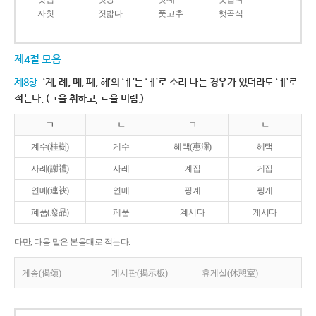
자칫
짓밟다
풋고추
햇곡식
제4절 모음
제8항
‘계, 례, 몌, 폐, 혜’의 ‘ㅖ’는 ‘ㅔ’로 소리 나는 경우가 있더라도 ‘ㅖ’로
적는다. (ㄱ을 취하고, ㄴ을 버림.)
ㄱ
ㄴ
ㄱ
ㄴ
계수(桂樹)
게수
혜택(惠澤)
헤택
사례(謝禮)
사레
계집
게집
연몌(連袂)
연메
핑계
핑게
폐품(廢品)
페품
계시다
게시다
다만, 다음 말은 본음대로 적는다.
게송(偈頌)
게시판(揭示板)
휴게실(休憩室)