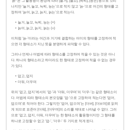
‘늙-’은 그 활용형이 환경에 따라 [늘거], [늘꼬], [늑찌], [능는] 등으로 소리
나지만 ‘늘거, 늘꼬, 늑찌, 능는’으로 적지 않고 ‘늙-’으로 어간의 형태를 고
정하여 ‘늙어, 늙고, 늙지, 늙는’으로 적는다.
늘거, 늘꼬, 늑찌, 능는 (×)
늙어, 늙고, 늙지, 늙는 (○)
이처럼 ‘늙-­’이라는 어간과 거기에 결합하는 어미의 형태를 고정하여 적
으면 각 형태소가 지닌 뜻을 분명하게 파악할 수 있다.
그러나 언제나 어법에 따라 형태소를 고정하여 적을 수 있는 것은 아니
다. 하나의 형태소라고 하더라도 한 형태로 고정하여 적을 수 없는 경우
가 있다.
덥고, 덥지
더워, 더우며
위의 ‘덥고, 덥지’에서의 ‘덥-­’과 ‘더워, 더우며’의 ‘더우-­’는 같은 형태소이
다. 어법에 따라 형태소의 본모양을 ‘덥-­’으로 고정하여 적는다면 ‘덥어,
덥으며’로 적어야 한다. 그렇지만 ‘덥어, 덥으며’는 [더버], [더브며]로 읽히
게 되므로 표준어 [더워], [더우며]의 소리를 제대로 나타낼 수 없다. 그러
므로 ‘덥고, 덥지, 더워, 더우며’는 한 형태소의 활용형이지만 그 형태를
하나로 고정할 수 없고 ‘덥-’, ‘더우-’ 두 가지로 적게 된다.