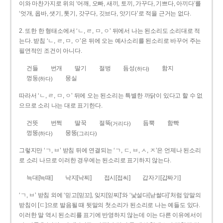
이와 마찬가지로 위의 ‘어깨, 오빠, 새끼, 토끼, 가꾸다, 기쁘다, 아끼다’를
‘엇개, 옵바, 샛기, 톳기, 갓구다, 깃브다, 앗기다’로 적을 근거는 없다.
2. 또한 한 형태소에서 ‘ㄴ, ㄹ, ㅁ, ㅇ’ 뒤에서 나는 된소리도 소리대로 적
는다. 받침 ‘ㄴ, ㄹ, ㅁ, ㅇ’은 뒤에 오는 예사소리를 된소리로 바꾸어 주는
필연적인 조건이 아니다.
건들
번개
딸기
절벙
듬성
함지
(하다)
껑둥
뭉실
(하다)
따라서 ‘ㄴ, ㄹ, ㅁ, ㅇ’ 뒤에 오는 된소리는 특별한 까닭이 있다고 할 수 없
으므로 소리 나는 대로 표기한다.
건뜻
번쩍
딸꾹
절뚝
듬뿍
함빡
(거리다)
껑뚱
뭉뚱
(하다)
(그리다)
그렇지만 ‘ㄱ, ㅂ’ 받침 뒤에 연결되는 ‘ㄱ, ㄷ, ㅂ, ㅅ, ㅈ’은 언제나 된소리
로 소리 나므로 이러한 경우에는 된소리로 표기하지 않는다.
늑대[늑때]
낙지[낙찌]
접시[접씨]
갑자기[갑짜기]
‘ㄱ, ㅂ’ 받침 외에 ‘믿고[믿꼬], 잊지[읻찌]’와 ‘낯설다[낟썰다]’처럼 앞말의
받침이 [ㄷ]으로 발음될 때 뒷말의 첫소리가 된소리로 나는 예들도 있다.
이러한 말 역시 된소리를 표기에 반영하지 않는데 이는 다른 이유에서이