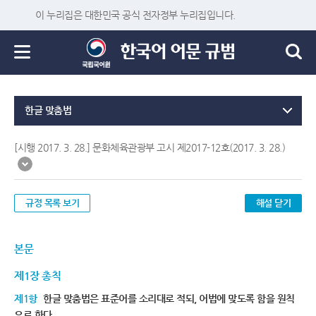
이 누리집은 대한민국 공식 전자정부 누리집입니다.
한글 맞춤법
[시행 2017. 3. 28.] 문화체육관광부 고시 제2017-12호(2017. 3. 28.)
규정 목록 보기
해설 닫기
본문
제1장 총칙
제1항
한글 맞춤법은 표준어를 소리대로 적되, 어법에 맞도록 함을 원칙
으로 한다.