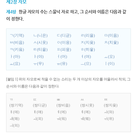
제2장 자모
제4항
한글 자모의 수는 스물넉 자로 하고, 그 순서와 이름은 다음과 같
이 정한다.
ㄱ(기역)
ㄴ(니은)
ㄷ(디귿)
ㄹ(리을)
ㅁ(미음)
ㅂ(비읍)
ㅅ(시옷)
ㅇ(이응)
ㅈ(지읒)
ㅊ(치읓)
ㅋ(키읔)
ㅌ(티읕)
ㅍ(피읖)
ㅎ(히읗)
ㅏ(아)
ㅑ(야)
ㅓ(어)
ㅕ(여)
ㅗ(오)
ㅛ(요)
ㅜ(우)
ㅠ(유)
ㅡ(으)
ㅣ(이)
[붙임 1] 위의 자모로써 적을 수 없는 소리는 두 개 이상의 자모를 어울러서 적되, 그
순서와 이름은 다음과 같이 정한다.
ㄲ
ㄸ
ㅃ
ㅆ
ㅉ
(쌍기역)
(쌍디귿)
(쌍비읍)
(쌍시옷)
(쌍지읒)
ㅐ(애)
ㅒ(얘)
ㅔ(에)
ㅖ(예)
ㅘ(와)
ㅙ(왜)
ㅚ(외)
ㅝ(워)
ㅞ(웨)
ㅟ(위)
ㅢ(의)