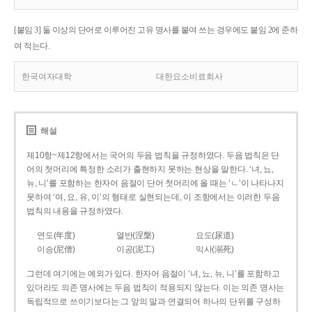
[붙임 3] 둘 이상의 단어로 이루어진 고유 명사를 붙여 쓰는 경우에도 붙임 2에 준하
여 적는다.
한국여자대학
대한요소비료회사
해설
제10항~제12항에서는 국어의 두음 법칙을 규정하였다. 두음 법칙은 단
어의 첫머리에 특정한 소리가 출현하지 못하는 현상을 말한다. ‘녀, 뇨,
뉴, 니’를 포함하는 한자어 음절이 단어 첫머리에 올 때는 ‘ㄴ’이 나타나지
못하여 ‘여, 요, 유, 이’의 형태로 실현되는데, 이 조항에서는 이러한 두음
법칙의 내용을 규정하였다.
연도(年度)
열반(涅槃)
요도(尿道)
이승(尼僧)
이공(泥工)
익사(溺死)
그런데 여기에는 예외가 있다. 한자어 음절이 ‘녀, 뇨, 뉴, 니’를 포함하고
있더라도 의존 명사에는 두음 법칙이 적용되지 않는다. 이는 의존 명사는
독립적으로 쓰이기보다는 그 앞의 말과 연결되어 하나의 단위를 구성하