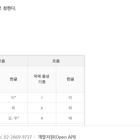
 정한다.
모음
모음
국제 음성
한글
한글
기호
이*
i
이
위
y
위
오, 우*
e
에
ø
외
: 02-2669-9737
개발지원(Open API)
ɛ
에