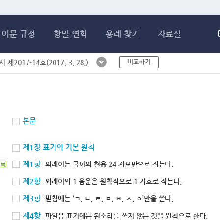
메인콘텐츠 바로가기
어문 규정
항별 연혁
용례 찾기
자료실
비교하기
제2017-14호(2017. 3. 28.)
본문
제1장 표기의 기본 원칙
제1항
외래어는 국어의 현용 24 자모만으로 적는다.
북
제2항
외래어의 1 음운은 원칙적으로 1 기호로 적는다.
제3항
받침에는 ‘ㄱ, ㄴ, ㄹ, ㅁ, ㅂ, ㅅ, ㅇ’만을 쓴다.
제4항
파열음 표기에는 된소리를 쓰지 않는 것을 원칙으로 한다.