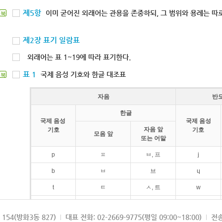
제5항
이미 굳어진 외래어는 관용을 존중하되, 그 범위와 용례는 따로
북
제2장 표기 일람표
외래어는 표 1~19에 따라 표기한다.
표 1
국제 음성 기호와 한글 대조표
북
자음
반
한글
국제 음성
국제 음성
자음 앞
기호
기호
모음 앞
또는 어말
p
ㅍ
ㅂ, 프
j
b
ㅂ
브
ɥ
t
ㅌ
ㅅ, 트
w
d
ㄷ
드
154(방화3동 827)
대표 전화: 02-2669-9775(평일 09:00~18:00)
전송
k
ㅋ
ㄱ, 크