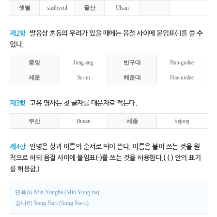
샛별
saetbyeol
울산
Ulsan
제2항
발음상 혼동의 우려가 있을 때에는 음절 사이에 붙임표(-)를 쓸 수
있다.
중앙
Jung-ang
반구대
Ban-gudae
세운
Se-un
해운대
Hae-undae
제3항
고유 명사는 첫 글자를 대문자로 적는다.
부산
Busan
세종
Sejong
제4항
인명은 성과 이름의 순서로 띄어 쓴다. 이름은 붙여 쓰는 것을 원
칙으로 하되 음절 사이에 붙임표(-)를 쓰는 것을 허용한다.( ( ) 안의 표기
를 허용함.)
민용하 Min Yongha (Min Yong-ha)
송나리 Song Nari (Song Na-ri)