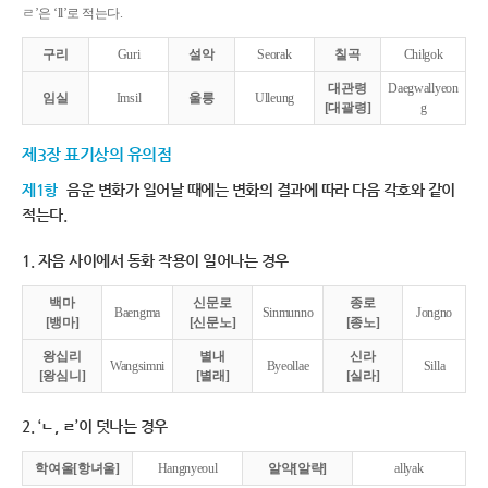
ㄹ’은 ‘ll’로 적는다.
구리
Guri
설악
Seorak
칠곡
Chilgok
대관령
Daegwallyeon
임실
Imsil
울릉
Ulleung
[대괄령]
g
제3장 표기상의 유의점
제1항
음운 변화가 일어날 때에는 변화의 결과에 따라 다음 각호와 같이
적는다.
1. 자음 사이에서 동화 작용이 일어나는 경우
백마
신문로
종로
Baengma
Sinmunno
Jongno
[뱅마]
[신문노]
[종노]
왕십리
별내
신라
Wangsimni
Byeollae
Silla
[왕심니]
[별래]
[실라]
2. ‘ㄴ, ㄹ’이 덧나는 경우
학여울[항녀울]
Hangnyeoul
알약[알략]
allyak