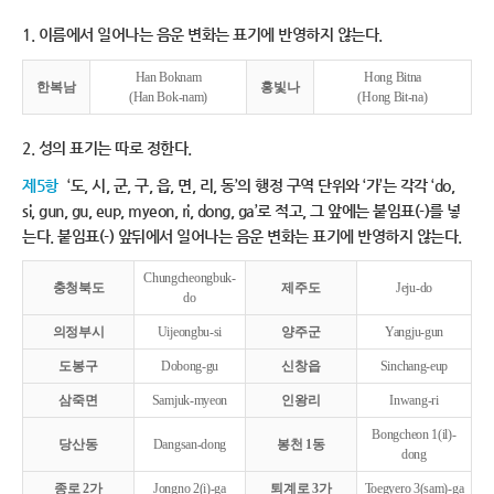
1. 이름에서 일어나는 음운 변화는 표기에 반영하지 않는다.
Han Boknam
Hong Bitna
한복남
홍빛나
(Han Bok-nam)
(Hong Bit-na)
2. 성의 표기는 따로 정한다.
제5항
‘도, 시, 군, 구, 읍, 면, 리, 동’의 행정 구역 단위와 ‘가’는 각각 ‘do,
si, gun, gu, eup, myeon, ri, dong, ga’로 적고, 그 앞에는 붙임표(-)를 넣
는다. 붙임표(-) 앞뒤에서 일어나는 음운 변화는 표기에 반영하지 않는다.
Chungcheongbuk-
충청북도
제주도
Jeju-do
do
의정부시
Uijeongbu-si
양주군
Yangju-gun
도봉구
Dobong-gu
신창읍
Sinchang-eup
삼죽면
Samjuk-myeon
인왕리
Inwang-ri
Bongcheon 1(il)-
당산동
Dangsan-dong
봉천 1동
dong
종로 2가
Jongno 2(i)-ga
퇴계로 3가
Toegyero 3(sam)-ga