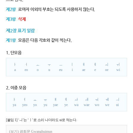
제2항
로마자 이외의 부호는 되도록 사용하지 않는다.
제3항
삭제
제2장 표기 일람
제1항
모음은 다음 각호와 같이 적는다.
1. 단모음
ㅏ
ㅓ
ㅗ
ㅜ
ㅡ
ㅣ
ㅐ
ㅔ
ㅚ
ㅟ
a
eo
o
u
eu
i
ae
e
oe
wi
2. 이중 모음
ㅑ
ㅕ
ㅛ
ㅠ
ㅒ
ㅖ
ㅘ
ㅙ
ㅝ
ㅞ
ㅢ
ya
yeo
yo
yu
yae
ye
wa
wae
wo
we
ui
[붙임 1] ‘ㅢ’는 ‘ㅣ’로 소리 나더라도 ui로 적는다.
(보기) 광희문 Gwanghuimun