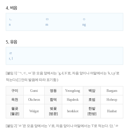
4. 비음
ㄴ
ㅁ
ㅇ
n
m
ng
5. 유음
ㄹ
r, l
[붙임 1] ‘ㄱ, ㄷ, ㅂ’은 모음 앞에서는 ‘g, d, b’로, 자음 앞이나 어말에서는 ‘k, t, p’로
적는다.([ ] 안의 발음에 따라 표기함.)
구미
Gumi
영동
Yeongdong
백암
Baegam
옥천
Okcheon
합덕
Hapdeok
호법
Hobeop
월곶
벚꽃
한밭
Wolgot
beotkkot
Hanbat
[월곧]
[벋꼳]
[한받]
[붙임 2] ‘ㄹ’은 모음 앞에서는 ‘r’로, 자음 앞이나 어말에서는 ‘l’로 적는다. 단, ‘ㄹ