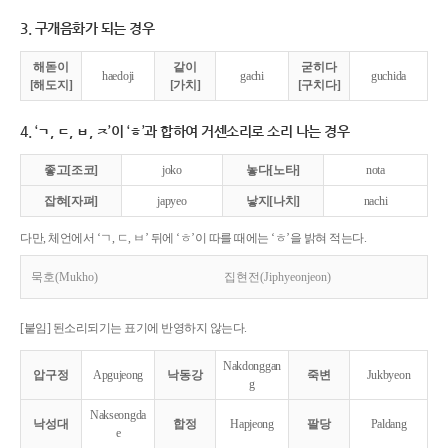
3. 구개음화가 되는 경우
해돋이
같이
굳히다
haedoji
gachi
guchida
[해도지]
[가치]
[구치다]
4. ‘ㄱ, ㄷ, ㅂ, ㅈ’이 ‘ㅎ’과 합하여 거센소리로 소리 나는 경우
좋고[조코]
joko
놓다[노타]
nota
잡혀[자펴]
japyeo
낳지[나치]
nachi
다만, 체언에서 ‘ㄱ, ㄷ, ㅂ’ 뒤에 ‘ㅎ’이 따를 때에는 ‘ㅎ’을 밝혀 적는다.
묵호(Mukho)
집현전(Jiphyeonjeon)
[붙임] 된소리되기는 표기에 반영하지 않는다.
Nakdonggan
압구정
Apgujeong
낙동강
죽변
Jukbyeon
g
Nakseongda
낙성대
합정
Hapjeong
팔당
Paldang
e