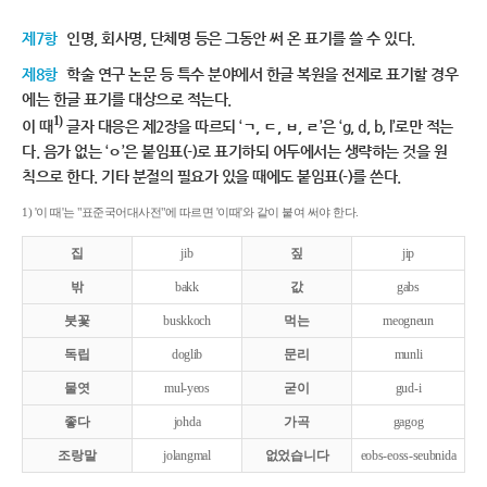
제7항
인명, 회사명, 단체명 등은 그동안 써 온 표기를 쓸 수 있다.
제8항
학술 연구 논문 등 특수 분야에서 한글 복원을 전제로 표기할 경우
에는 한글 표기를 대상으로 적는다.
1)
이 때
글자 대응은 제2장을 따르되 ‘ㄱ, ㄷ, ㅂ, ㄹ’은 ‘g, d, b, l’로만 적는
다. 음가 없는 ‘ㅇ’은 붙임표(-)로 표기하되 어두에서는 생략하는 것을 원
칙으로 한다. 기타 분절의 필요가 있을 때에도 붙임표(-)를 쓴다.
1) '이 때'는 "표준국어대사전"에 따르면 '이때'와 같이 붙여 써야 한다.
집
jib
짚
jip
밖
bakk
값
gabs
붓꽃
buskkoch
먹는
meogneun
독립
doglib
문리
munli
물엿
mul-yeos
굳이
gud-i
좋다
johda
가곡
gagog
조랑말
jolangmal
없었습니다
eobs-eoss-seubnida