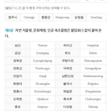
[붙임] ‘시, 군, 읍’의 행정 구역 단위는 생략할 수 있다.
청주시
Cheongju
함평군
Hampyeong
순창읍
Sunchang
제6항
자연 지물명, 문화재명, 인공 축조물명은 붙임표(-) 없이 붙여 쓴
다.
남산
Namsan
속리산
Songnisan
금강
Geumgang
독도
Dokdo
경복궁
Gyeongbokgung
무량수전
Muryangsujeon
연화교
Yeonhwagyo
극락전
Geungnakjeon
안압지
Anapji
남한산성
Namhansanseong
화랑대
Hwarangdae
불국사
Bulguksa
현충사
Hyeonchungsa
독립문
Dongnimmun
오죽헌
Ojukheon
촉석루
Chokseongnu
종묘
Jongmyo
다보탑
Dabotap