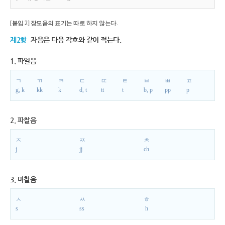
[붙임 2] 장모음의 표기는 따로 하지 않는다.
제2항
자음은 다음 각호와 같이 적는다.
1. 파열음
ㄱ
ㄲ
ㅋ
ㄷ
ㄸ
ㅌ
ㅂ
ㅃ
ㅍ
g, k
kk
k
d, t
tt
t
b, p
pp
p
2. 파찰음
ㅈ
ㅉ
ㅊ
j
jj
ch
3. 마찰음
ㅅ
ㅆ
ㅎ
s
ss
h