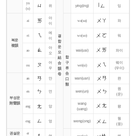
yu
위
ying
(ing)
잉
(u)
아
ai
wa
(ua)
와
이
에
ei
wo
(uo)
워
결
이
복운
합
複韻
운
아
ao
wai
(uai)
와이
모
오
합
結
어
구
웨이
合
ou
wei
(ui)
우
류
(우이)
韻
合
母
an
안
wan
(uan)
완
口
類
원
en
언
wen
(un)
(운)
부성운
附聲韻
wang
ang
앙
왕
(uang)
웡
eng
엉
weng
(ong)
(웅)
권설운
er