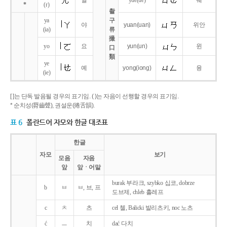
얼
yue
(ue)
웨
*
(r)
촬
ya
구
야
yuan
(uan)
위안
(ia)
류
撮
yo
요
yun
(un)
윈
口
類
ye
예
yong
(iong)
융
(ie)
[ ]는 단독 발음될 경우의 표기임. ( )는 자음이 선행할 경우의 표기임.
* 순치성(脣齒聲), 권설운(捲舌韻).
표 6
폴란드어 자모와 한글 대조표
한글
자모
보기
모음
자음
앞
앞ㆍ어말
burak 부라크, szybko 십코, dobrze
b
ㅂ
ㅂ, 브, 프
도브제, chleb 흘레프
c
ㅊ
츠
cel 첼, Balicki 발리츠키, noc 노츠
ć
ㅡ
치
dać 다치