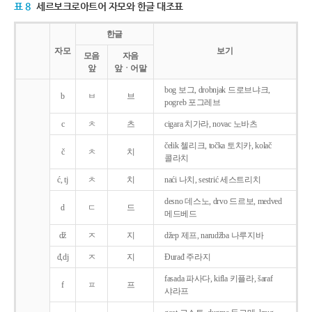
표 8
세르보크로아트어 자모와 한글 대조표
한글
자모
보기
모음
자음
앞
앞ㆍ어말
bog 보그, drobnjak 드로브냐크,
b
ㅂ
브
pogreb 포그레브
c
ㅊ
츠
cigara 치가라, novac 노바츠
čelik 첼리크, točka 토치카, kolač
č
ㅊ
치
콜라치
ć, tj
ㅊ
치
naći 나치, sestrić 세스트리치
desno 데스노, drvo 드르보, medved
d
ㄷ
드
메드베드
dž
ㅈ
지
džep 제프, narudžba 나루지바
đ,dj
ㅈ
지
Ðurađ 주라지
fasada 파사다, kifla 키플라, šaraf
f
ㅍ
프
샤라프