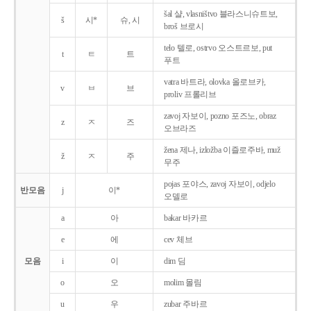
šal 샬, vlasništvo 블라스니슈트보,
š
시*
슈, 시
broš 브로시
telo 텔로, ostrvo 오스트르보, put
t
ㅌ
트
푸트
vatra 바트라, olovka 올로브카,
v
ㅂ
브
proliv 프롤리브
zavoj 자보이, pozno 포즈노, obraz
z
ㅈ
즈
오브라즈
žena 제나, izložba 이즐로주바, muž
ž
ㅈ
주
무주
pojas 포야스, zavoj 자보이, odjelo
반모음
j
이*
오델로
a
아
bakar 바카르
e
에
cev 체브
모음
i
이
dim 딤
o
오
molim 몰림
u
우
zubar 주바르