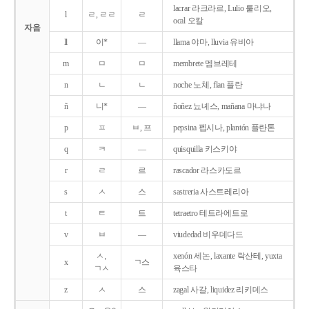
lacrar 라크라르, Lulio 룰리오,
l
ㄹ, ㄹㄹ
ㄹ
ocal 오칼
자음
ll
이*
―
llama 야마, lluvia 유비아
m
ㅁ
ㅁ
membrete 멤브레테
n
ㄴ
ㄴ
noche 노체, flan 플란
ñ
니*
―
ñoñez 뇨녜스, mañana 마냐나
p
ㅍ
ㅂ, 프
pepsina 펩시나, plantón 플란톤
q
ㅋ
―
quisquilla 키스키야
r
ㄹ
르
rascador 라스카도르
s
ㅅ
스
sastreria 사스트레리아
t
ㅌ
트
tetraetro 테트라에트로
v
ㅂ
―
viudedad 비우데다드
ㅅ,
xenón 세논, laxante 락산테, yuxta
x
ㄱ스
ㄱㅅ
육스타
z
ㅅ
스
zagal 사갈, liquidez 리키데스