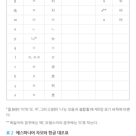
ʧ
ㅊ
치
u
우
ʤ
ㅈ
지
ə**
어
m
ㅁ
ㅁ
ɚ
어
n
ㄴ
ㄴ
ɲ
니*
뉴
ŋ
ㅇ
ㅇ
l
ㄹ, ㄹㄹ
ㄹ
r
ㄹ
르
h
ㅎ
흐
ç
ㅎ
히
x
ㅎ
흐
* [j], [w]의 '이'와 '오, 우', 그리고 [ɲ]의 '니'는 모음과 결합할 때 제3장 표기 세칙에 따른
다.
** 독일어의 경우에는 '에', 프랑스어의 경우에는 '으'로 적는다.
표 2
에스파냐어 자모와 한글 대조표