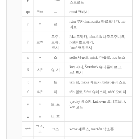
스트로프
qu
크ㅂ
ㅡ
quasi 크바시
ruka 루카, harmonika 하르모니카, mír
r
ㄹ
르
미르
르주,
řeka 르제카, námořník 나모르주니크,
ř
르ㅈ
르슈,
hořký 호르슈키,
르시
kouř 코우르시
s
ㅅ
스
sedlo 세들로, máslo 마슬로, nos 노스
šaty 샤티, Šternberk 슈테른베르크,
š
시*
슈, 시
koš 코시
t
ㅌ
트
tam 탐, matka 마트카, bolest 볼레스트
t'
티*
티
tělo 텔로, štěstí 슈테스티, obět' 오베티
vysoký 비소키, knihovna 크니호브나,
v
ㅂ
브, 프
kov 코프
w
ㅂ
브, 프
ㄱㅅ,
x**
ㄱ스
xerox 제록스, saxofón 삭소폰
ㅈ