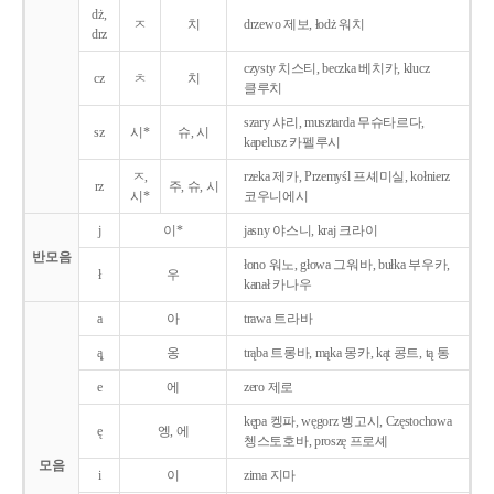
dż,
ㅈ
치
drzewo 제보, łodż 워치
drz
czysty 치스티, beczka 베치카, klucz
cz
ㅊ
치
클루치
szary 샤리, musztarda 무슈타르다,
sz
시*
슈, 시
kapelusz 카펠루시
ㅈ,
rzeka 제카, Przemyśl 프셰미실, kołnierz
rz
주, 슈, 시
시*
코우니에시
j
이*
jasny 야스니, kraj 크라이
반모음
łono 워노, głowa 그워바, bułka 부우카,
ł
우
kanał 카나우
a
아
trawa 트라바
ą̨
옹
trąba 트롱바, mąka 몽카, kąt 콩트, tą 통
e
에
zero 제로
kępa 켕파, węgorz 벵고시, Częstochowa
ę
엥, 에
쳉스토호바, proszę 프로셰
모음
i
이
zima 지마