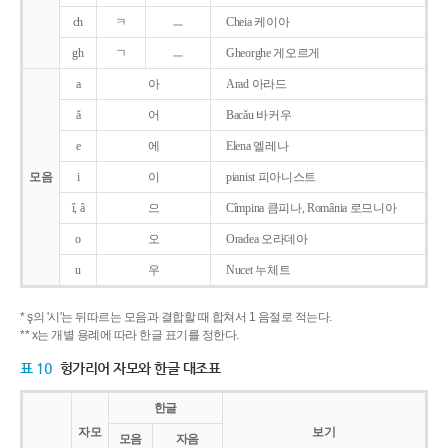
ch
ㅋ
ㅡ
Cheia 케이아
gh
ㄱ
ㅡ
Gheorghe 게오르게
a
아
Arad 아라드
ǎ
어
Bacǎu 바커우
e
에
Elena 엘레나
모음
i
이
pianist 피아니스트
î, â
으
Cîmpina 큼피나, România 로므니아
o
오
Oradea 오라데아
u
우
Nucet 누체트
* ş의 '시'는 뒤따르는 모음과 결합할 때 합쳐서 1 음절로 적는다.
** x는 개별 용례에 따라 한글 표기를 정한다.
표 10
헝가리어 자모와 한글 대조표
한글
자모
보기
모음
자음