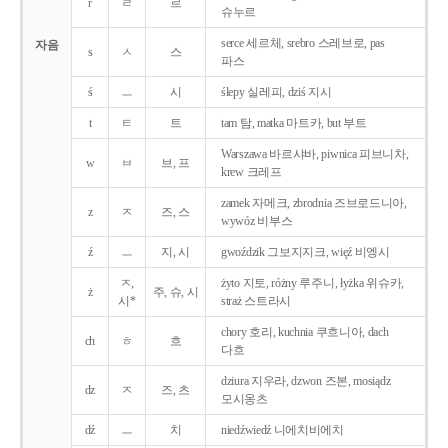
r
ㄹ
르
슈누르
serce 세르체, srebro 스레브로, pas
자음
s
ㅅ
스
파스
ś
ㅡ
시
ślepy 실레피, dziś 지시
t
ㅌ
트
tam 탐, matka 마트카, but 부트
Warszawa 바르샤바, piwnica 피브니차,
w
ㅂ
브, 프
krew 크레프
zamek 자메크, zbrodnia 즈브로드니아,
z
ㅈ
즈, 스
wywóz 비부스
ź
ㅡ
지, 시
gwoździk 그보지지크, więź 비엥시
ㅈ,
żyto 지토, różny 루주니, łyżka 위슈카,
ż
주, 슈, 시
시*
straż 스트라시
chory 호리, kuchnia 쿠흐니아, dach
ch
ㅎ
흐
다흐
dziura 지우라, dzwon 즈본, mosiądz
dz
ㅈ
즈, 츠
모시옹츠
dź
ㅡ
치
niedźwiedź 니에치비에치