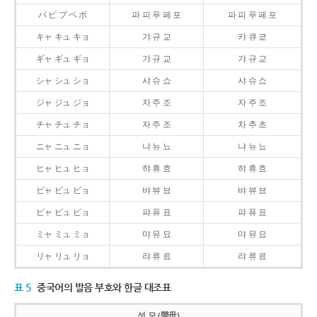
パ ピ プ ペ ポ
파 피 푸 페 포
파 피 푸 페 포
キャ キュ キョ
갸 규 교
캬 큐 쿄
ギャ ギュ ギョ
갸 규 교
갸 규 교
シャ シュ ショ
샤 슈 쇼
샤 슈 쇼
ジャ ジュ ジョ
자 주 조
자 주 조
チャ チュ チョ
자 주 조
차 추 초
ニャ ニュ ニョ
냐 뉴 뇨
냐 뉴 뇨
ヒャ ヒュ ヒョ
햐 휴 효
햐 휴 효
ビャ ビュ ビョ
뱌 뷰 뵤
뱌 뷰 뵤
ピャ ピュ ピョ
퍄 퓨 표
퍄 퓨 표
ミャ ミュ ミョ
먀 뮤 묘
먀 뮤 묘
リャ リュ リョ
랴 류 료
랴 류 료
표 5
중국어의 발음 부호와 한글 대조표
성 모 (聲母)