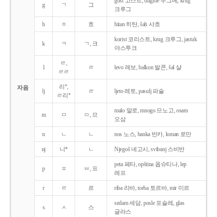
gost 고스트, dugme 두그메, krug
g
ㄱ
그
크루그
h
ㅎ
흐
hitan 히탄, šah 샤흐
korist 코리스트, krug 크루그, jastuk
k
ㅋ
ㄱ, 크
야스투크
ㄹ,
l
ㄹ
levo 레보, balkon 발콘, šal 샬
ㄹㄹ
리*,
자음
lj
ㄹ
ljeto 레토, pasulj 파술
ㄹ리*
malo 말로, mnogo 므노고, osam
m
ㅁ
ㅁ, 므
오삼
n
ㄴ
ㄴ
nos 노스, banka 반카, loman 로만
nj
니*
ㄴ
Njegoš 녜고시, svibanj 스비반
peta 페타, opština 옵슈티나, lep
p
ㅍ
ㅂ, 프
레프
r
ㄹ
르
riba 리바, torba 토르바, mir 미르
sedam 세담, posle 포슬레, glas
s
ㅅ
스
글라스