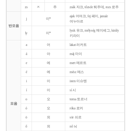
zs
ㅈ
주
zsák 자크, tőzsde 퇴주데, rozs 로주
ajak 어여크, fej 페이, január
j
이*
여누아르
반모음
lyuk 유크, mélység 메이셰그, király
ly
이*
키라이
a
어
lakat 러커트
á
아
máj 마이
e
에
mert 메르트
é
에
mész 메스
i
이
isten 이슈텐
í
이
sí 시
o
오
torna 토르너
모음
ó
오
róka 로커
ö
외
sör 쇠르
ő
외
nő 뇌