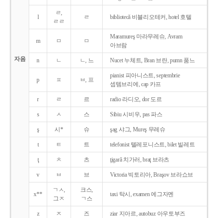
ㄹ,
l
ㄹ
bibliotecǎ 비블리오테커, hotel 호텔
ㄹㄹ
Maramureş 마라무레슈, Avram
m
ㅁ
ㅁ
아브람
자음
n
ㄴ
ㄴ, 느
Nucet 누체트, Bran 브란, pumn 품느
pianist 피아니스트, septembrie
p
ㅍ
ㅂ, 프
셉템브리에, cap 카프
r
ㄹ
르
radio 라디오, dor 도르
s
ㅅ
스
Sibiu 시비우, pas 파스
ş
시*
슈
şag 샤그, Mureş 무레슈
t
ㅌ
트
telefonist 텔레포니스트, bilet 빌레트
ţ
ㅊ
츠
ţigarǎ 치가러, braţ 브라츠
v
ㅂ
브
Victoria 빅토리아, Braşov 브라쇼브
ㄱㅅ,
크스,
x**
taxi 탁시, examen 에그자멘
그ㅈ
ㄱ스
z
ㅈ
즈
ziar 지아르, autobuz 아우토부즈