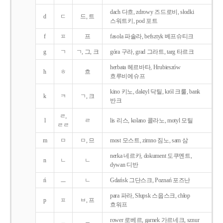
dach 다흐, zdrowy 즈드로비, słodki
d
ㄷ
드, 트
스워트키, pod 포트
f
ㅍ
프
fasola 파솔라, befsztyk 베프슈티크
g
ㄱ
ㄱ, 그, 크
góra 구라, grad 그라트, targ 타르크
herbata 헤르바타, Hrubieszów
h
ㅎ
흐
흐루비에슈프
kino 키노, daktyl 닥틸, król 크룰, bank
k
ㅋ
ㄱ, 크
반크
ㄹ,
l
ㄹ
lis 리스, kolano 콜라노, motyl 모틸
ㄹㄹ
m
ㅁ
ㅁ, 므
most 모스트, zimno 짐노, sam 삼
nerka 네르카, dokument 도쿠멘트,
n
ㄴ
ㄴ
dywan 디반
ń
ㅡ
ㄴ
Gdańsk 그단스크, Poznań 포즈난
para 파라, Słupsk 스웁스크, chłop
p
ㅍ
ㅂ, 프
흐워프
rower 로베르, garnek 가르네크, sznur