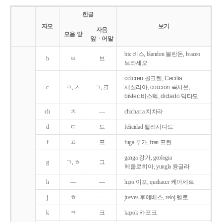
한글
자모
보기
자음
모음 앞
앞ㆍ어말
biz 비스, blandon 블란돈, braceo
b
ㅂ
브
브라세오
colcren 콜크렌, Cecilia
c
ㅋ, ㅅ
ㄱ, 크
세실리아, coccion 콕시온,
bistec 비스텍, dictado 딕타도
ch
ㅊ
―
chicharra 치차라
d
ㄷ
드
felicidad 펠리시다드
f
ㅍ
프
fuga 푸가, fran 프란
ganga 강가, geologia
g
ㄱ, ㅎ
그
헤올로히아, yungla 융글라
h
―
―
hipo 이포, quehacer 케아세르
j
ㅎ
―
jueves 후에베스, reloj 렐로
k
ㅋ
크
kapok 카포크