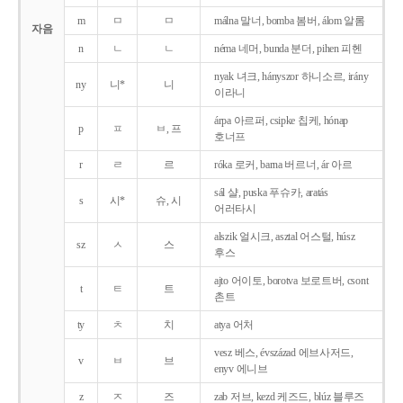
m
ㅁ
ㅁ
málna 말너, bomba 봄버, álom 알롬
자음
n
ㄴ
ㄴ
néma 네머, bunda 분더, pihen 피헨
nyak 녀크, hányszor 하니소르, irány
ny
니*
니
이라니
árpa 아르퍼, csipke 칩케, hónap
p
ㅍ
ㅂ, 프
호너프
r
ㄹ
르
róka 로커, barna 버르너, ár 아르
sál 샬, puska 푸슈카, aratás
s
시*
슈, 시
어러타시
alszik 얼시크, asztal 어스털, húsz
sz
ㅅ
스
후스
ajto 어이토, borotva 보로트버, csont
t
ㅌ
트
촌트
ty
ㅊ
치
atya 어처
vesz 베스, évszázad 에브사저드,
v
ㅂ
브
enyv 에니브
z
ㅈ
즈
zab 저브, kezd 케즈드, blúz 블루즈