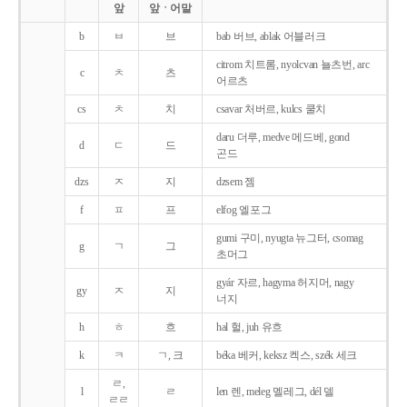
앞
앞ㆍ어말
b
ㅂ
브
bab 버브, ablak 어블러크
citrom 치트롬, nyolcvan 뇰츠번, arc
c
ㅊ
츠
어르츠
cs
ㅊ
치
csavar 처버르, kulcs 쿨치
daru 더루, medve 메드베, gond
d
ㄷ
드
곤드
dzs
ㅈ
지
dzsem 젬
f
ㅍ
프
elfog 엘포그
gumi 구미, nyugta 뉴그터, csomag
g
ㄱ
그
초머그
gyár 자르, hagyma 허지머, nagy
gy
ㅈ
지
너지
h
ㅎ
흐
hal 헐, juh 유흐
k
ㅋ
ㄱ, 크
béka 베커, keksz 켁스, szék 세크
ㄹ,
l
ㄹ
len 렌, meleg 멜레그, dél 델
ㄹㄹ