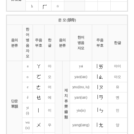
h
ㅎ
운 모 (韻母)
한
어
한어
음의
병
주음
한
음의
주음
병음
한글
분류
음
부호
글
분류
부호
자모
자
모
a
아
yai
야이
o
오
yao
(iao)
야오
e
어
you
(iou,
iu)
유
제
치
ê
에
yan
(ian)
옌
단운
류
單韻
齊
yi
이
yin(in)
인
齒
(i)
類
wu
우
yang
(iang)
양
(u)