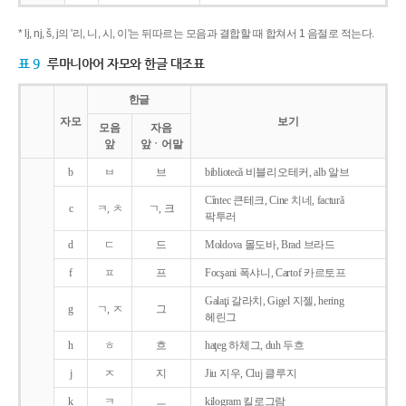
* lj, nj, š, j의 '리, 니, 시, 이'는 뒤따르는 모음과 결합할 때 합쳐서 1 음절로 적는다.
표 9
루마니아어 자모와 한글 대조표
한글
자모
보기
모음
자음
앞
앞ㆍ어말
b
ㅂ
브
bibliotecǎ 비블리오테커, alb 알브
Cîntec 큰테크, Cine 치네, facturǎ
c
ㅋ, ㅊ
ㄱ, 크
팍투러
d
ㄷ
드
Moldova 몰도바, Brad 브라드
f
ㅍ
프
Focşani 폭샤니, Cartof 카르토프
Galaţi 갈라치, Gigel 지젤, hering
g
ㄱ, ㅈ
그
헤린그
h
ㅎ
흐
haţeg 하체그, duh 두흐
j
ㅈ
지
Jiu 지우, Cluj 클루지
k
ㅋ
ㅡ
kilogram 킬로그람