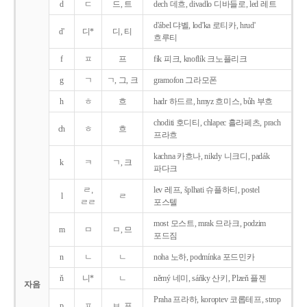
d
ㄷ
드, 트
dech 데흐, divadlo 디바들로, led 레트
d'ábel 댜벨, lod'ka 로티카, hrud'
d'
디*
디, 티
흐루티
f
ㅍ
프
fík 피크, knoflík 크노플리크
g
ㄱ
ㄱ, 그, 크
gramofon 그라모폰
h
ㅎ
흐
hadr 하드르, hmyz 흐미스, bůh 부흐
choditi 호디티, chlapec 흘라페츠, prach
ch
ㅎ
흐
프라흐
kachna 카흐나, nikdy 니크디, padák
k
ㅋ
ㄱ, 크
파다크
ㄹ,
lev 레프, šplhati 슈플하티, postel
l
ㄹ
ㄹㄹ
포스텔
most 모스트, mrak 므라크, podzim
m
ㅁ
ㅁ, 므
포드짐
n
ㄴ
ㄴ
noha 노하, podmínka 포드민카
ň
니*
ㄴ
němý 네미, sáňky 산키, Plzeň 플젠
자음
Praha 프라하, koroptev 코롭테프, strop
p
ㅍ
ㅂ, 프