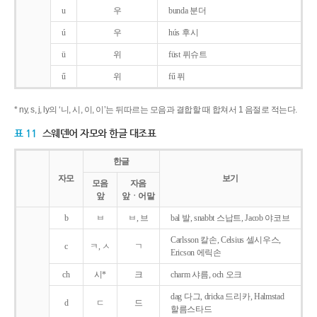
u
우
bunda 분더
ú
우
hús 후시
ü
위
füst 퓌슈트
ű
위
fű 퓌
* ny, s, j, ly의 ‘니, 시, 이, 이’는 뒤따르는 모음과 결합할 때 합쳐서 1 음절로 적는다.
표 11
스웨덴어 자모와 한글 대조표
한글
자모
보기
모음
자음
앞
앞ㆍ어말
b
ㅂ
ㅂ, 브
bal 발, snabbt 스납트, Jacob 야코브
Carlsson 칼손, Celsius 셀시우스,
c
ㅋ, ㅅ
ㄱ
Ericson 에릭손
ch
시*
크
charm 샤름, och 오크
dag 다그, dricka 드리카, Halmstad
d
ㄷ
드
할름스타드