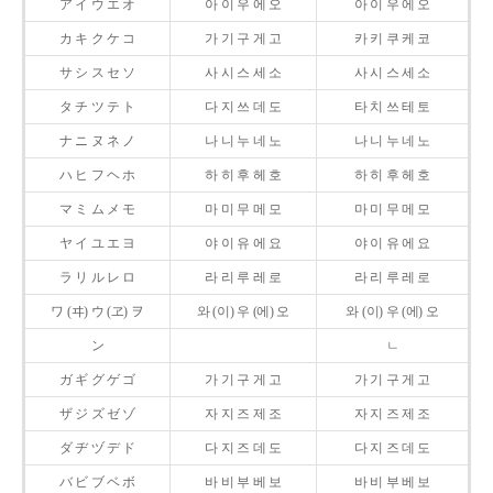
ア イ ウ エ オ
아 이 우 에 오
아 이 우 에 오
カ キ ク ケ コ
가 기 구 게 고
카 키 쿠 케 코
サ シ ス セ ソ
사 시 스 세 소
사 시 스 세 소
タ チ ツ テ ト
다 지 쓰 데 도
타 치 쓰 테 토
ナ ニ ヌ ネ ノ
나 니 누 네 노
나 니 누 네 노
ハ ヒ フ ヘ ホ
하 히 후 헤 호
하 히 후 헤 호
マ ミ ム メ モ
마 미 무 메 모
마 미 무 메 모
ヤ イ ユ エ ヨ
야 이 유 에 요
야 이 유 에 요
ラ リ ル レ ロ
라 리 루 레 로
라 리 루 레 로
ワ (ヰ) ウ (ヱ) ヲ
와 (이) 우 (에) 오
와 (이) 우 (에) 오
ン
ㄴ
ガ ギ グ ゲ ゴ
가 기 구 게 고
가 기 구 게 고
ザ ジ ズ ゼ ゾ
자 지 즈 제 조
자 지 즈 제 조
ダ ヂ ヅ デ ド
다 지 즈 데 도
다 지 즈 데 도
バ ビ ブ ベ ボ
바 비 부 베 보
바 비 부 베 보