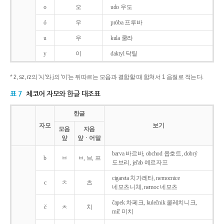
o
오
udo 우도
ó
우
próba 프루바
u
우
kula 쿨라
y
이
daktyl 닥틸
* ż, sz, rz의 '시'와 j의 '이'는 뒤따르는 모음과 결합할 때 합쳐서 1 음절로 적는다.
표 7
체코어 자모와 한글 대조표
한글
자모
보기
모음
자음
앞
앞ㆍ어말
barva 바르바, obchod 옵호트, dobrý
b
ㅂ
ㅂ, 브, 프
도브리, jeřab 예르자프
cigareta 치가레타, nemocnice
c
ㅊ
츠
네모츠니체, nemoc 네모츠
čapek 차페크, kulečnik 쿨레치니크,
č
ㅊ
치
míč 미치