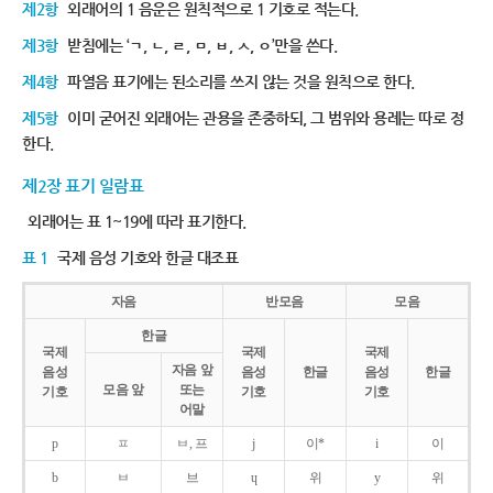
제2항
외래어의 1 음운은 원칙적으로 1 기호로 적는다.
제3항
받침에는 ‘ㄱ, ㄴ, ㄹ, ㅁ, ㅂ, ㅅ, ㅇ’만을 쓴다.
제4항
파열음 표기에는 된소리를 쓰지 않는 것을 원칙으로 한다.
제5항
이미 굳어진 외래어는 관용을 존중하되, 그 범위와 용례는 따로 정
한다.
제2장 표기 일람표
외래어는 표 1~19에 따라 표기한다.
표 1
국제 음성 기호와 한글 대조표
자음
반모음
모음
한글
국제
국제
국제
자음 앞
음성
음성
한글
음성
한글
모음 앞
또는
기호
기호
기호
어말
p
ㅍ
ㅂ, 프
j
이*
i
이
b
ㅂ
브
ɥ
위
y
위