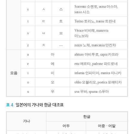
Sorrento 소렌토, asma 아스마,
s
ㅅ
스
sasso 사소
t
ㅌ
트
Torino 토리노, tranne 트란네
Vivace 비바체, manovra
v
ㅂ
브
마노브라
z
ㅊ
―
nozze 노체, mancanza 만칸차
a
아
abituro 아비투로, capra 카프라
e
에
erta 에르타, padrone 파드로네
모음
i
이
infamia 인파미아, manica 마니카
o
오
oblio 오블리오, poetica 포에티카
u
우
uva 우바, spuma 스푸마
표 4
일본어의 가나와 한글 대조표
한글
가나
어두
어중ㆍ어말