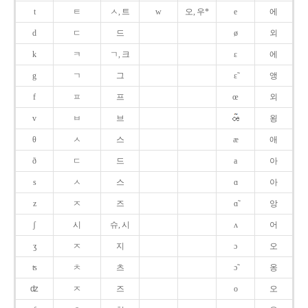
t
ㅌ
ㅅ, 트
w
오, 우*
e
에
d
ㄷ
드
ø
외
k
ㅋ
ㄱ, 크
ɛ
에
g
ㄱ
그
ɛ̃
앵
f
ㅍ
프
œ
외
v
ㅂ
브
욍
θ
ㅅ
스
æ
애
ð
ㄷ
드
a
아
s
ㅅ
스
ɑ
아
z
ㅈ
즈
ɑ̃
앙
ʃ
시
슈, 시
ʌ
어
ʒ
ㅈ
지
ɔ
오
ʦ
ㅊ
츠
ɔ̃
옹
ʣ
ㅈ
즈
o
오