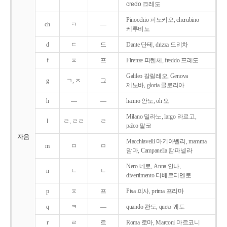
credo 크레도
Pinocchio 피노키오, cherubino
ch
ㅋ
―
케루비노
d
ㄷ
드
Dante 단테, drizza 드리차
f
ㅍ
프
Firenze 피렌체, freddo 프레도
Galileo 갈릴레오, Genova
g
ㄱ, ㅈ
그
제노바, gloria 글로리아
h
―
―
hanno 안노, oh 오
Milano 밀라노, largo 라르고,
l
ㄹ, ㄹㄹ
ㄹ
palco 팔코
자음
Macchiavelli 마키아벨리, mamma
m
ㅁ
ㅁ
맘마, Campanella 캄파넬라
Nero 네로, Anna 안나,
n
ㄴ
ㄴ
divertimento 디베르티멘토
p
ㅍ
프
Pisa 피사, prima 프리마
q
ㅋ
―
quando 콴도, queto 퀘토
r
ㄹ
르
Roma 로마, Marconi 마르코니