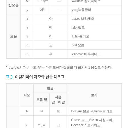
w
오ㆍ우*
―
walkirias 왈키리아스
반모음
y
이*
―
yungla 융글라
a
아
braceo 브라세오
e
에
reloj 렐로
모음
i
이
Lulio 룰리오
o
오
ocal 오칼
u
우
viudedad 비우데다드
* ll, y, ñ, w의 '이, 니, 오, 우'는 다른 모음과 결합할 때 합쳐서 1 음절로 적는다.
표 3
이탈리아어 자모와 한글 대조표
한글
자모
보기
자음
모음 앞
앞ㆍ어말
b
ㅂ
브
Bologna 볼로냐, bravo 브라보
Como 코모, Sicilia 시칠리아,
c
ㅋ, ㅊ
크
Boccaccio 보카치오,