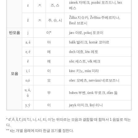
zámek 자메크, pozdní 포즈드니, bez
z
ㅈ
즈, 스
베스
Žižka 지슈카, Žvěřina 주베르지나,
ž
ㅈ
주, 슈, 시
Brož 브로시
반모음
j
이*
jaro 야로, pokoj 포코이
a, á
아
balík 발리크, komár 코마르
e, é
에
dech 데흐, léto 레토
ě
예
sěst 셰스트, věk 베크
i, í
이
kino 키노, míra 미라
모음
o,ó
오
obec 오베츠, nervózni 네르보즈니
u, ú,
우
buben 부벤, úrok 우로크, dům 둠
ů
y, ý
이
jazyk
야지크, líný 리니
* d', ň, š, t', j의 '디, 니, 시, 티, 이'는 뒤따르는 모음과 결합할 때 합쳐서 1 음절로 적는
다.
** x는 개별 용례에 따라 한글 표기를 정한다.