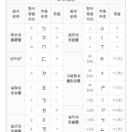
한어
한어
음의
주음
음의
주음
병음
한글
병음
한글
분류
부호
분류
부호
자모
자모
b
ㅂ
j
ㅈ
중순성
설면성
p
ㅍ
q
ㅊ
重脣聲
舌面聲
m
ㅁ
x
ㅅ
zh
순치성*
f
ㅍ
ㅈ [즈]
[zhi]
ch
d
ㄷ
ㅊ [츠]
교설첨성
[chi]
翹舌尖聲
sh
t
ㅌ
ㅅ [스]
설첨성
[shi]
舌尖聲
ㄖ
n
ㄴ
r [ri]
ㄹ [르]
l
ㄹ
z [zi]
ㅉ [쯔]
설치성
g
ㄱ
c [ci]
ㅊ [츠]
舌齒聲
설근성
k
ㅋ
s [si]
ㅆ [쓰]
舌根聲