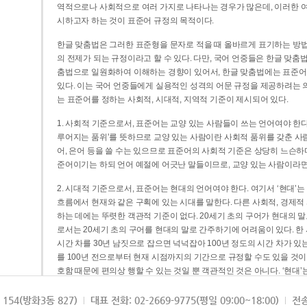
역적으로나 사회적으로 여러 가지로 나타나는 경우가 많은데, 이러한 여
시하고자 하는 것이 표준어 규정의 목적이다.
한글 맞춤법은 그러한 표준형을 문자로 적을 때 올바르게 표기하는 방법
의 전제가 되는 규정이라고 할 수 있다. 다만, 국어 언중들은 한글 맞춤
춤법으로 일원화하여 이해하는 경향이 있어서, 한글 맞춤법에는 표준어
있다. 이는 국어 언중들에게 실용적인 성격의 어문 규정을 제공하려는 
는 표준어를 정하는 사회적, 시대적, 지역적 기준이 제시되어 있다.
1. 사회적 기준으로서, 표준어는 교양 있는 사람들이 쓰는 언어여야 한다
루어지는 품위’를 뜻하므로 교양 있는 사람이란 사회적 품위를 갖춘 사람
어, 은어 등을 쓸 수는 있으므로 표준어의 사회적 기준은 상당히 느슨하다고
준어이기는 하되 언어 예절에 어긋난 말들이므로, 교양 있는 사람이라면
2. 시대적 기준으로서, 표준어는 현대의 언어여야 한다. 여기서 ‘현대
흐름에서 현재와 같은 구획에 있는 시대를 말한다. 다른 사회적, 경제적
하는 데에는 뚜렷한 객관적 기준이 없다. 20세기 초의 구어가 현대의 말
로서는 20세기 초의 구어를 현대의 말로 간주하기에 어려움이 있다. 한
시간 차를 30년 남짓으로 잡으면 넉넉잡아 100년 정도의 시간 차가 있
를 100년 전으로부터 현재 시점까지의 기간으로 규정할 수도 있을 것이다
호함 때문에 편의상 행할 수 있는 것일 뿐 객관적인 것은 아니다. ‘현대
3. 지역적 기준으로서, 표준어는 서울말이어야 한다. 이는 표준어의 공
154(방화3동 827)
대표 전화: 02-2669-9775(평일 09:00~18:00)
전송