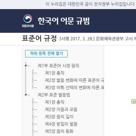
이 누리집은 대한민국 공식 전자정부 누리집입니다.
표준어 규정
[시행 2017. 3. 28.] 문화체육관광부 고시 제2
하위 항목 전체 열기
제1부 표준어 사정 원칙
제1장 총칙
제2장 발음 변화에 따른 표준어 규정
제3장 어휘 선택의 변화에 따른 표준어 규정
제2부 표준 발음법
제1장 총칙
북
제2장 자음과 모음
제3장 음의 길이
제4장 받침의 발음
제5장 음의 동화