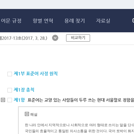
메인콘텐츠 바로가기
어문 규정
항별 연혁
용례 찾기
자료실
비교하기
017-13호(2017. 3. 28.)
제1부 표준어 사정 원칙
제1장 총칙
제1항
표준어는 교양 있는 사람들이 두루 쓰는 현대 서울말로 정함을
해설
한 나라 안에서 지역적으로나 사회적으로 여러 형태로 쓰이는 말을 단수
국민들의 효율적이고 통일된 의사소통을 위한 것이다. 국어 토박이 화자