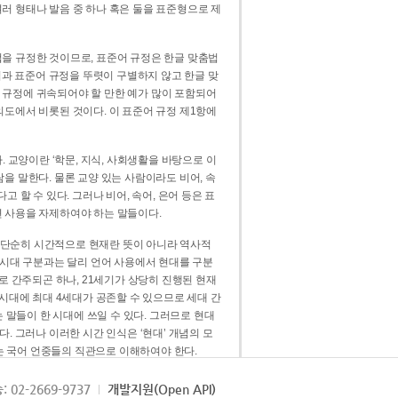
러 형태나 발음 중 하나 혹은 둘을 표준형으로 제
을 규정한 것이므로, 표준어 규정은 한글 맞춤법
법과 표준어 규정을 뚜렷이 구별하지 않고 한글 맞
 규정에 귀속되어야 할 만한 예가 많이 포함되어
의도에서 비롯된 것이다. 이 표준어 규정 제1항에
. 교양이란 ‘학문, 지식, 사회생활을 바탕으로 이
을 말한다. 물론 교양 있는 사람이라도 비어, 속
 할 수 있다. 그러나 비어, 속어, 은어 등은 표
 사용을 자제하여야 하는 말들이다.
’는 단순히 시간적으로 현재란 뜻이 아니라 역사적
 시대 구분과는 달리 언어 사용에서 현대를 구분
로 간주되곤 하나, 21세기가 상당히 진행된 현재
 시대에 최대 4세대가 공존할 수 있으므로 세대 간
는 말들이 한 시대에 쓰일 수 있다. 그러므로 현대
. 그러나 이러한 시간 인식은 ‘현대’ 개념의 모
’는 국어 언중들의 직관으로 이해하여야 한다.
용어적 성격을 가장 크게 드러내 주는 기준이다.
: 02-2669-9737
개발지원(Open API)