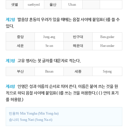
샛별
saetbyeol
울산
Ulsan
제2항
발음상 혼동의 우려가 있을 때에는 음절 사이에 붙임표(-)를 쓸 수
있다.
중앙
Jung-ang
반구대
Ban-gudae
세운
Se-un
해운대
Hae-undae
제3항
고유 명사는 첫 글자를 대문자로 적는다.
부산
Busan
세종
Sejong
제4항
인명은 성과 이름의 순서로 띄어 쓴다. 이름은 붙여 쓰는 것을 원
칙으로 하되 음절 사이에 붙임표(-)를 쓰는 것을 허용한다.( ( ) 안의 표기
를 허용함.)
민용하 Min Yongha (Min Yong-ha)
송나리 Song Nari (Song Na-ri)