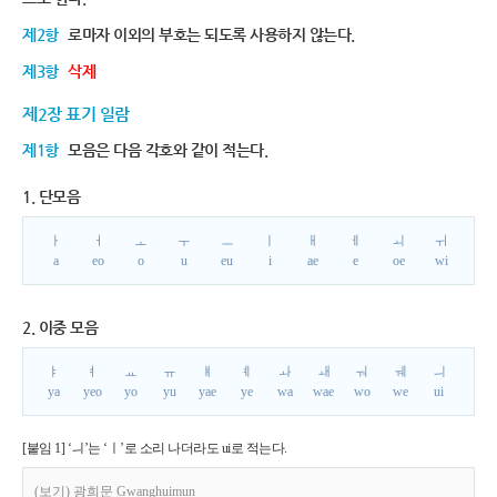
제2항
로마자 이외의 부호는 되도록 사용하지 않는다.
제3항
삭제
제2장 표기 일람
제1항
모음은 다음 각호와 같이 적는다.
1. 단모음
ㅏ
ㅓ
ㅗ
ㅜ
ㅡ
ㅣ
ㅐ
ㅔ
ㅚ
ㅟ
a
eo
o
u
eu
i
ae
e
oe
wi
2. 이중 모음
ㅑ
ㅕ
ㅛ
ㅠ
ㅒ
ㅖ
ㅘ
ㅙ
ㅝ
ㅞ
ㅢ
ya
yeo
yo
yu
yae
ye
wa
wae
wo
we
ui
[붙임 1] ‘ㅢ’는 ‘ㅣ’로 소리 나더라도 ui로 적는다.
(보기) 광희문 Gwanghuimun