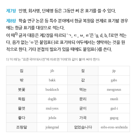
제7항
인명, 회사명, 단체명 등은 그동안 써 온 표기를 쓸 수 있다.
제8항
학술 연구 논문 등 특수 분야에서 한글 복원을 전제로 표기할 경우
에는 한글 표기를 대상으로 적는다.
1)
이 때
글자 대응은 제2장을 따르되 ‘ㄱ, ㄷ, ㅂ, ㄹ’은 ‘g, d, b, l’로만 적는
다. 음가 없는 ‘ㅇ’은 붙임표(-)로 표기하되 어두에서는 생략하는 것을 원
칙으로 한다. 기타 분절의 필요가 있을 때에도 붙임표(-)를 쓴다.
1) '이 때'는 "표준국어대사전"에 따르면 '이때'와 같이 붙여 써야 한다.
집
jib
짚
jip
밖
bakk
값
gabs
붓꽃
buskkoch
먹는
meogneun
독립
doglib
문리
munli
물엿
mul-yeos
굳이
gud-i
좋다
johda
가곡
gagog
조랑말
jolangmal
없었습니다
eobs-eoss-seubnida