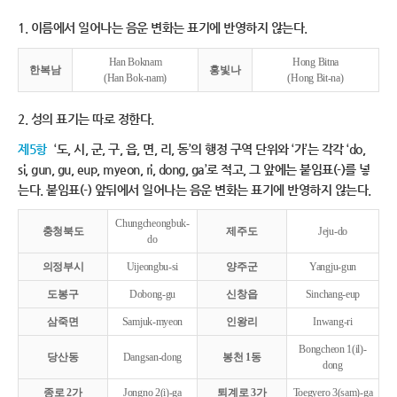
1. 이름에서 일어나는 음운 변화는 표기에 반영하지 않는다.
Han Boknam
Hong Bitna
한복남
홍빛나
(Han Bok-nam)
(Hong Bit-na)
2. 성의 표기는 따로 정한다.
제5항
‘도, 시, 군, 구, 읍, 면, 리, 동’의 행정 구역 단위와 ‘가’는 각각 ‘do,
si, gun, gu, eup, myeon, ri, dong, ga’로 적고, 그 앞에는 붙임표(-)를 넣
는다. 붙임표(-) 앞뒤에서 일어나는 음운 변화는 표기에 반영하지 않는다.
Chungcheongbuk-
충청북도
제주도
Jeju-do
do
의정부시
Uijeongbu-si
양주군
Yangju-gun
도봉구
Dobong-gu
신창읍
Sinchang-eup
삼죽면
Samjuk-myeon
인왕리
Inwang-ri
Bongcheon 1(il)-
당산동
Dangsan-dong
봉천 1동
dong
종로 2가
Jongno 2(i)-ga
퇴계로 3가
Toegyero 3(sam)-ga