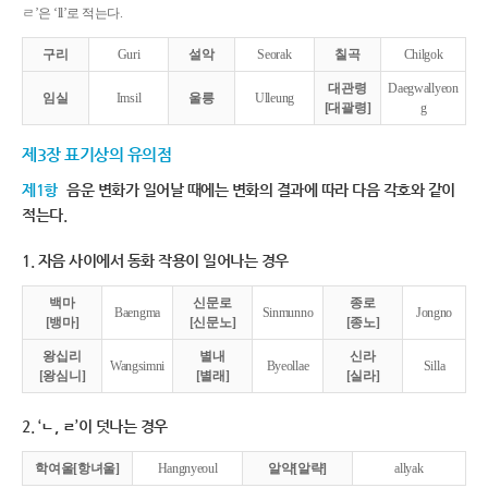
ㄹ’은 ‘ll’로 적는다.
구리
Guri
설악
Seorak
칠곡
Chilgok
대관령
Daegwallyeon
임실
Imsil
울릉
Ulleung
[대괄령]
g
제3장 표기상의 유의점
제1항
음운 변화가 일어날 때에는 변화의 결과에 따라 다음 각호와 같이
적는다.
1. 자음 사이에서 동화 작용이 일어나는 경우
백마
신문로
종로
Baengma
Sinmunno
Jongno
[뱅마]
[신문노]
[종노]
왕십리
별내
신라
Wangsimni
Byeollae
Silla
[왕심니]
[별래]
[실라]
2. ‘ㄴ, ㄹ’이 덧나는 경우
학여울[항녀울]
Hangnyeoul
알약[알략]
allyak