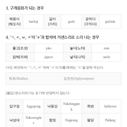
3. 구개음화가 되는 경우
해돋이
같이
굳히다
haedoji
gachi
guchida
[해도지]
[가치]
[구치다]
4. ‘ㄱ, ㄷ, ㅂ, ㅈ’이 ‘ㅎ’과 합하여 거센소리로 소리 나는 경우
좋고[조코]
joko
놓다[노타]
nota
잡혀[자펴]
japyeo
낳지[나치]
nachi
다만, 체언에서 ‘ㄱ, ㄷ, ㅂ’ 뒤에 ‘ㅎ’이 따를 때에는 ‘ㅎ’을 밝혀 적는다.
묵호(Mukho)
집현전(Jiphyeonjeon)
[붙임] 된소리되기는 표기에 반영하지 않는다.
Nakdonggan
압구정
Apgujeong
낙동강
죽변
Jukbyeon
g
Nakseongda
낙성대
합정
Hapjeong
팔당
Paldang
e