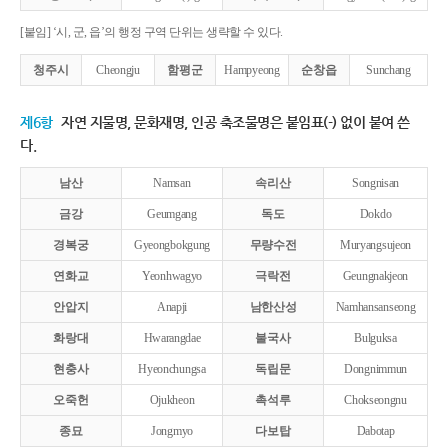
[붙임] ‘시, 군, 읍’의 행정 구역 단위는 생략할 수 있다.
청주시
Cheongju
함평군
Hampyeong
순창읍
Sunchang
제6항
자연 지물명, 문화재명, 인공 축조물명은 붙임표(-) 없이 붙여 쓴
다.
남산
Namsan
속리산
Songnisan
금강
Geumgang
독도
Dokdo
경복궁
Gyeongbokgung
무량수전
Muryangsujeon
연화교
Yeonhwagyo
극락전
Geungnakjeon
안압지
Anapji
남한산성
Namhansanseong
화랑대
Hwarangdae
불국사
Bulguksa
현충사
Hyeonchungsa
독립문
Dongnimmun
오죽헌
Ojukheon
촉석루
Chokseongnu
종묘
Jongmyo
다보탑
Dabotap