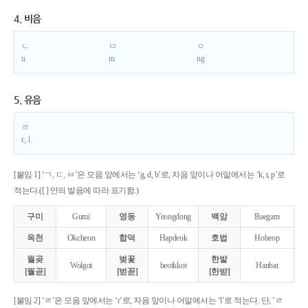
4. 비음
ㄴ
ㅁ
ㅇ
n
m
ng
5. 유음
ㄹ
r, l
[붙임 1] ‘ㄱ, ㄷ, ㅂ’은 모음 앞에서는 ‘g, d, b’로, 자음 앞이나 어말에서는 ‘k, t, p’로
적는다.([ ] 안의 발음에 따라 표기함.)
구미
Gumi
영동
Yeongdong
백암
Baegam
옥천
Okcheon
합덕
Hapdeok
호법
Hobeop
월곶
벚꽃
한밭
Wolgot
beotkkot
Hanbat
[월곧]
[벋꼳]
[한받]
[붙임 2] ‘ㄹ’은 모음 앞에서는 ‘r’로, 자음 앞이나 어말에서는 ‘l’로 적는다. 단, ‘ㄹ