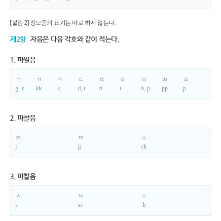
[붙임 2] 장모음의 표기는 따로 하지 않는다.
제2항
자음은 다음 각호와 같이 적는다.
1. 파열음
ㄱ
ㄲ
ㅋ
ㄷ
ㄸ
ㅌ
ㅂ
ㅃ
ㅍ
g, k
kk
k
d, t
tt
t
b, p
pp
p
2. 파찰음
ㅈ
ㅉ
ㅊ
j
jj
ch
3. 마찰음
ㅅ
ㅆ
ㅎ
s
ss
h