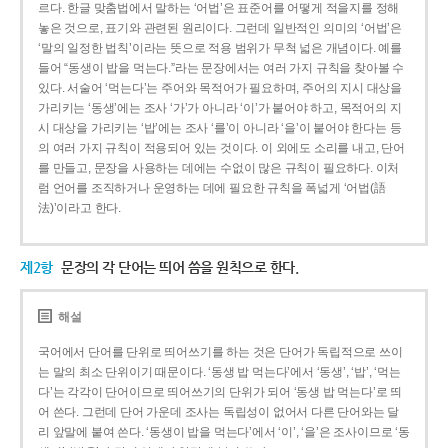
르다. 한글 맞춤법에서 말하는 ‘어법’은 표준어를 어떻게 적을지를 정해
놓은 것으로, 표기와 관련된 원리이다. 그런데 일반적인 의미의 ‘어법’은
‘말의 일정한 법칙’이라는 뜻으로 적용 범위가 무척 넓은 개념이다. 예를
들어 “동생이 밥을 먹는다.”라는 문장에서는 여러 가지 규칙을 찾아볼 수
있다. 서술어 ‘먹는다’는 주어와 목적어가 필요하며, 주어의 지시 대상을
가리키는 ‘동생’에는 조사 ‘가’가 아니라 ‘이’가 붙어야 하고, 목적어의 지
시 대상을 가리키는 ‘밥’에는 조사 ‘를’이 아니라 ‘을’이 붙어야 한다는 등
의 여러 가지 규칙이 적용되어 있는 것이다. 이 외에도 소리를 내고, 단어
를 만들고, 문장을 사용하는 데에는 수없이 많은 규칙이 필요하다. 이처
럼 언어를 조직하거나 운영하는 데에 필요한 규칙을 폭넓게 ‘어법(語
法)’이라고 한다.
제2항
문장의 각 단어는 띄어 씀을 원칙으로 한다.
해설
국어에서 단어를 단위로 띄어쓰기를 하는 것은 단어가 독립적으로 쓰이
는 말의 최소 단위이기 때문이다. ‘동생 밥 먹는다’에서 ‘동생’, ‘밥’, ‘먹는
다’는 각각이 단어이므로 띄어쓰기의 단위가 되어 ‘동생 밥 먹는다’로 띄
어 쓴다. 그런데 단어 가운데 조사는 독립성이 없어서 다른 단어와는 달
리 앞말에 붙여 쓴다. ‘동생이 밥을 먹는다’에서 ‘이’, ‘을’은 조사이므로 ‘동