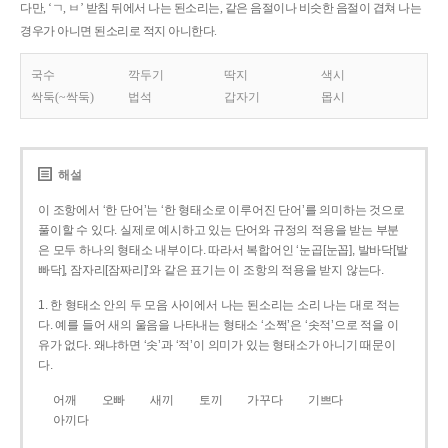
다만, ‘ㄱ, ㅂ’ 받침 뒤에서 나는 된소리는, 같은 음절이나 비슷한 음절이 겹쳐 나는
경우가 아니면 된소리로 적지 아니한다.
국수
깍두기
딱지
색시
싹둑(~싹둑)
법석
갑자기
몹시
해설
이 조항에서 ‘한 단어’는 ‘한 형태소로 이루어진 단어’를 의미하는 것으로
풀이할 수 있다. 실제로 예시하고 있는 단어와 규정의 적용을 받는 부분
은 모두 하나의 형태소 내부이다. 따라서 복합어인 ‘눈곱[눈꼽], 발바닥[발
빠닥], 잠자리[잠짜리]’와 같은 표기는 이 조항의 적용을 받지 않는다.
1. 한 형태소 안의 두 모음 사이에서 나는 된소리는 소리 나는 대로 적는
다. 예를 들어 새의 울음을 나타내는 형태소 ‘소쩍’은 ‘솟적’으로 적을 이
유가 없다. 왜냐하면 ‘솟’과 ‘적’이 의미가 있는 형태소가 아니기 때문이
다.
어깨
오빠
새끼
토끼
가꾸다
기쁘다
아끼다