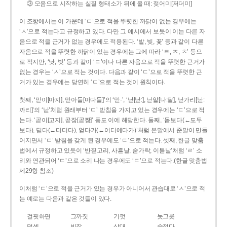
③ 모음으로 시작하는 실질 형태소가 뒤에 올 때: 젖어미[저더미]
이 조항에서는 이 가운데 ‘ㄷ’으로 적을 뚜렷한 까닭이 없는 경우에는
‘ㅅ’으로 적는다고 규정하고 있다. 다만 그 예시에서 보듯이 이는 다른 자
음으로 적을 근거가 없는 경우에도 적용된다. ‘밭, 빚, 꽃’ 등과 같이 다른
자음으로 적을 뚜렷한 까닭이 있는 경우에는 그에 따라 ‘ㅌ, ㅈ, ㅊ’ 등으
로 적지만, ‘낫, 빗’ 등과 같이 ‘ㄷ’이나 다른 자음으로 적을 뚜렷한 근거가
없는 경우는 ‘ㅅ’으로 적는 것이다. 다음과 같이 ‘ㄷ’으로 적을 뚜렷한 근
거가 있는 경우에는 당연히 ‘ㄷ’으로 적는 것이 원칙이다.
첫째, ‘맏이[마지], 맏아들[마다들]’의 ‘맏-’, ‘낟[낟ː], 낟알[나ː달], 낟가리[낟ː
까리]’의 ‘낟’처럼 원래부터 ‘ㄷ’ 받침을 가지고 있는 경우에는 ‘ㄷ’으로 적
는다. ‘곧이[고지], 곧장[곧짱]’ 등도 이에 해당한다. 둘째, ‘돋보다(←도두
보다), 딛다(←디디다), 얻다가(←어디에다가)’처럼 본말에서 준말이 만들
어지면서 ‘ㄷ’ 받침을 갖게 된 경우에도 ‘ㄷ’으로 적는다. 셋째, 한글 맞춤
법에서 규정하고 있듯이 ‘반짇고리, 사흗날, 숟가락, 이튿날’처럼 ‘ㄹ’ 소
리와 연관되어 ‘ㄷ’으로 소리 나는 경우에도 ‘ㄷ’으로 적는다.(한글 맞춤법
제29항 참조)
이처럼 ‘ㄷ’으로 적을 근거가 있는 경우가 아니어서 관습대로 ‘ㅅ’으로 적
는 예로는 다음과 같은 것들이 있다.
걸핏하면
그까짓
기껏
놋그릇
덧셈
빗장
삿대
숫접다