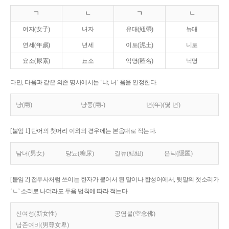
ㄱ
ㄴ
ㄱ
ㄴ
여자(女子)
녀자
유대(紐帶)
뉴대
연세(年歲)
년세
이토(泥土)
니토
요소(尿素)
뇨소
익명(匿名)
닉명
다만, 다음과 같은 의존 명사에서는 ‘냐, 녀’ 음을 인정한다.
냥(兩)
냥쭝(兩-)
년(年)(몇 년)
[붙임 1] 단어의 첫머리 이외의 경우에는 본음대로 적는다.
남녀(男女)
당뇨(糖尿)
결뉴(結紐)
은닉(隱匿)
[붙임 2] 접두사처럼 쓰이는 한자가 붙어서 된 말이나 합성어에서, 뒷말의 첫소리가
‘ㄴ’ 소리로 나더라도 두음 법칙에 따라 적는다.
신여성(新女性)
공염불(空念佛)
남존여비(男尊女卑)