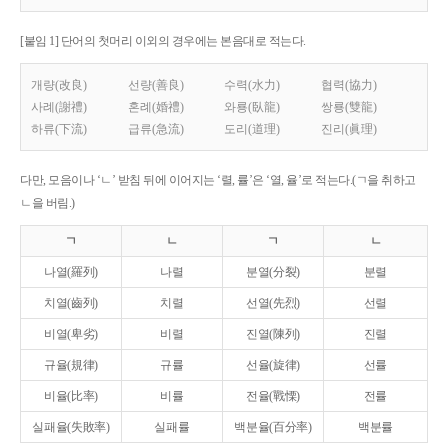
[붙임 1] 단어의 첫머리 이외의 경우에는 본음대로 적는다.
개량(改良)
선량(善良)
수력(水力)
협력(協力)
사례(謝禮)
혼례(婚禮)
와룡(臥龍)
쌍룡(雙龍)
하류(下流)
급류(急流)
도리(道理)
진리(眞理)
다만, 모음이나 ‘ㄴ’ 받침 뒤에 이어지는 ‘렬, 률’은 ‘열, 율’로 적는다.(ㄱ을 취하고
ㄴ을 버림.)
ㄱ
ㄴ
ㄱ
ㄴ
나열(羅列)
나렬
분열(分裂)
분렬
치열(齒列)
치렬
선열(先烈)
선렬
비열(卑劣)
비렬
진열(陳列)
진렬
규율(規律)
규률
선율(旋律)
선률
비율(比率)
비률
전율(戰慄)
전률
실패율(失敗率)
실패률
백분율(百分率)
백분률