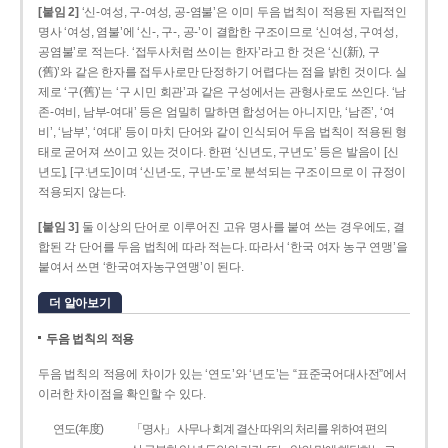
[붙임 2]
‘신-여성, 구-여성, 공-염불’은 이미 두음 법칙이 적용된 자립적인
명사 ‘여성, 염불’에 ‘신-, 구-, 공-’이 결합한 구조이므로 ‘신여성, 구여성,
공염불’로 적는다. ‘접두사처럼 쓰이는 한자’라고 한 것은 ‘신(新), 구
(舊)’와 같은 한자를 접두사로만 단정하기 어렵다는 점을 밝힌 것이다. 실
제로 ‘구(舊)’는 ‘구 시민 회관’과 같은 구성에서는 관형사로도 쓰인다. ‘남
존­-여비, 남부-­여대’ 등은 엄밀히 말하면 합성어는 아니지만, ‘남존’, ‘여
비’, ‘남부’, ‘여대’ 등이 마치 단어와 같이 인식되어 두음 법칙이 적용된 형
태로 굳어져 쓰이고 있는 것이다. 한편 ‘신년도, 구년도’ 등은 발음이 [신
년도], [구ː년도]이며 ‘신년­-도, 구년-­도’로 분석되는 구조이므로 이 규정이
적용되지 않는다.
[붙임 3]
둘 이상의 단어로 이루어진 고유 명사를 붙여 쓰는 경우에도, 결
합된 각 단어를 두음 법칙에 따라 적는다. 따라서 ‘한국 여자 농구 연맹’을
붙여서 쓰면 ‘한국여자농구연맹’이 된다.
더 알아보기
두음 법칙의 적용
두음 법칙의 적용에 차이가 있는 ‘연도’와 ‘년도’는 “표준국어대사전”에서
이러한 차이점을 확인할 수 있다.
연도(年度)
「명사」 사무나 회계 결산 따위의 처리를 위하여 편의