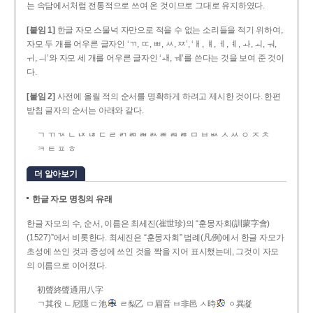
는 속담에서처럼 전통적으로 쓰여 온 것이므로 그대로 유지하였다.
[붙임 1]
한글 자모 스물넉 자만으로 적을 수 없는 소리들을 적기 위하여,
자모 두 개를 어우른 글자인 ‘ㄲ, ㄸ, ㅃ, ㅆ, ㅉ’, ‘ㅐ, ㅒ, ㅔ, ㅖ, ㅘ, ㅚ, ㅝ,
ㅟ, ㅢ’와 자모 세 개를 어우른 글자인 ‘ㅙ, ㅞ’를 쓴다는 것을 보여 준 것이
다.
[붙임 2]
사전에 올릴 적의 순서를 명확하게 하려고 제시한 것이다. 한편
받침 글자의 순서는 아래와 같다.
ㄱ ㄲ ㄳ ㄴ ㄵ ㄶ ㄷ ㄹ ㄺ ㄻ ㄼ ㄽ ㄾ ㄿ ㅀ ㅁ ㅂ ㅄ ㅅ ㅆ ㅇ ㅈ ㅊ
ㅋ ㅌ ㅍ ㅎ
더 알아보기
한글 자모 명칭의 유래
한글 자모의 수, 순서, 이름은 최세진(崔世珍)의 “훈몽자회(訓蒙字會)
(1527)”에서 비롯한다. 최세진은 “훈몽자회” 범례(凡例)에서 한글 자모가
초성에 쓰인 것과 종성에 쓰인 것을 짝을 지어 표시했는데, 그것이 자모
의 이름으로 이어졌다.
初聲終聲通用八字
ㄱ其役 ㄴ尼隱 ㄷ池
ㄹ梨乙 ㅁ眉音 ㅂ非邑 ㅅ時
ㆁ異凝