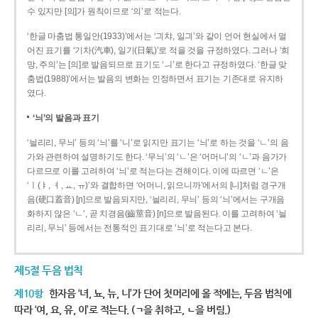
수 있지만 [의]가 원칙이므로 ‘의’로 적는다.
‘한글 마춤법 통일안(1933)’에서는 ‘긔챠, 일긔’와 같이 언어 현실에서 멀
어진 표기를 ‘기차(汽車), 일기(日氣)’로 적을 것을 규정하였다. 그러나 ‘희
망, 주의’는 [의]로 발음되므로 표기도 ‘ㅢ’로 한다고 규정하였다. ‘한글 맞
춤법(1988)’에서는 발음의 변화는 인정하면서 표기는 기존대로 유지하
였다.
‘늬’의 발음과 표기
‘늴리리, 무늬’ 등의 ‘늬’를 ‘니’로 읽지만 표기는 ‘늬’로 하는 것을 ‘ㄴ’의 음
가와 관련하여 설명하기도 한다. ‘무늬’의 ‘ㄴ’은 ‘어머니’의 ‘ㄴ’과 음가가
다르므로 이를 고려하여 ‘늬’로 적는다는 견해이다. 이에 따르면 ‘ㄴ’은
‘ㅣ(ㅑ, ㅕ, ㅛ, ㅠ)’와 결합하면 ‘어머니, 읽으니까’에서의 [니]처럼 경구개
음(硬口蓋音) [ɲ]으로 발음되지만, ‘늴리리, 무늬’ 등의 ‘늬’에서는 구개음
화하지 않은 ‘ㄴ’, 곧 치경음(齒莖音) [n]으로 발음된다. 이를 고려하여 ‘늴
리리, 무늬’ 등에서는 전통적인 표기대로 ‘늬’로 적는다고 본다.
제5절 두음 법칙
제10항
한자음 ‘녀, 뇨, 뉴, 니’가 단어 첫머리에 올 적에는, 두음 법칙에
따라 ‘여, 요, 유, 이’로 적는다. (ㄱ을 취하고, ㄴ을 버림.)