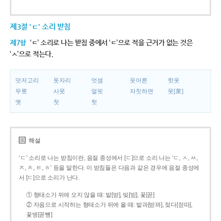
제3절 'ㄷ' 소리 받침
제7항
‘ㄷ’ 소리로 나는 받침 중에서 ‘ㄷ’으로 적을 근거가 없는 것은
‘ㅅ’으로 적는다.
덧저고리
돗자리
엇셈
웃어른
핫옷
무릇
사뭇
얼핏
자칫하면
뭇[衆]
옛
첫
헛
해설
‘ㄷ’ 소리로 나는 받침이란, 음절 종성에서 [ㄷ]으로 소리 나는 ‘ㄷ, ㅅ, ㅆ,
ㅈ, ㅊ, ㅌ, ㅎ’ 등을 말한다. 이 받침들은 다음과 같은 경우에 음절 종성에
서 [ㄷ]으로 소리가 난다.
① 형태소가 뒤에 오지 않을 때: 밭[받], 빚[빋], 꽃[꼳]
② 자음으로 시작하는 형태소가 뒤에 올 때: 밭과[받꽈], 젖다[젇따],
꽃병[꼳뼝]