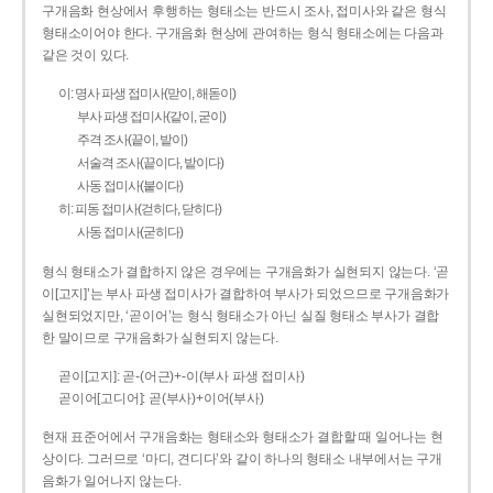
구개음화 현상에서 후행하는 형태소는 반드시 조사, 접미사와 같은 형식
형태소이어야 한다. 구개음화 현상에 관여하는 형식 형태소에는 다음과
같은 것이 있다.
이: 명사 파생 접미사(맏이, 해돋이)
부사 파생 접미사(같이, 굳이)
주격 조사(끝이, 밭이)
서술격 조사(끝이다, 밭이다)
사동 접미사(붙이다)
히: 피동 접미사(걷히다, 닫히다)
사동 접미사(굳히다)
형식 형태소가 결합하지 않은 경우에는 구개음화가 실현되지 않는다. ‘곧
이[고지]’는 부사 파생 접미사가 결합하여 부사가 되었으므로 구개음화가
실현되었지만, ‘곧이어’는 형식 형태소가 아닌 실질 형태소 부사가 결합
한 말이므로 구개음화가 실현되지 않는다.
곧이[고지]: 곧-­(어근)+­-이(부사 파생 접미사)
곧이어[고디어]: 곧(부사)+이어(부사)
현재 표준어에서 구개음화는 형태소와 형태소가 결합할 때 일어나는 현
상이다. 그러므로 ‘마디, 견디다’와 같이 하나의 형태소 내부에서는 구개
음화가 일어나지 않는다.