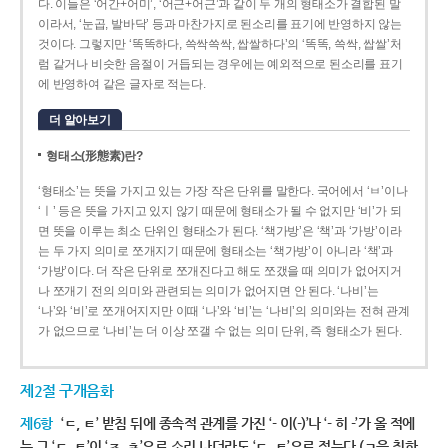
다. 이들은 ‘어간+어미’, ‘어근+어근’과 같이 두 개의 형태소가 결합된 말
이라서, ‘눈곱, 발바닥’ 등과 마찬가지로 된소리를 표기에 반영하지 않는
것이다. 그렇지만 ‘똑똑하다, 쓱싹쓱싹, 쌉쌀하다’의 ‘똑똑, 쓱싹, 쌉쌀’처
럼 같거나 비슷한 음절이 거듭되는 경우에는 예외적으로 된소리를 표기
에 반영하여 같은 글자로 적는다.
더 알아보기
형태소(形態素)란?
‘형태소’는 뜻을 가지고 있는 가장 작은 단위를 말한다. 국어에서 ‘ㅂ’이나
‘ㅣ’ 등은 뜻을 가지고 있지 않기 때문에 형태소가 될 수 없지만 ‘비’가 되
면 뜻을 이루는 최소 단위인 형태소가 된다. ‘책가방’은 ‘책’과 ‘가방’이라
는 두 가지 의미로 쪼개지기 때문에 형태소는 ‘책가방’이 아니라 ‘책’과
‘가방’이다. 더 작은 단위로 쪼개진다고 해도 쪼갰을 때 의미가 없어지거
나 쪼개기 전의 의미와 관련되는 의미가 없어지면 안 된다. ‘나비’는
‘나’와 ‘비’로 쪼개어지지만 이때 ‘나’와 ‘비’는 ‘나비’의 의미와는 전혀 관계
가 없으므로 ‘나비’는 더 이상 쪼갤 수 없는 의미 단위, 즉 형태소가 된다.
제2절 구개음화
제6항
‘ㄷ, ㅌ’ 받침 뒤에 종속적 관계를 가진 ‘- 이(-)’나 ‘- 히 -’가 올 적에
는 그 ‘ㄷ, ㅌ’이 ‘ㅈ, ㅊ’으로 소리 나더라도 ‘ㄷ, ㅌ’으로 적는다.(ㄱ을 취하