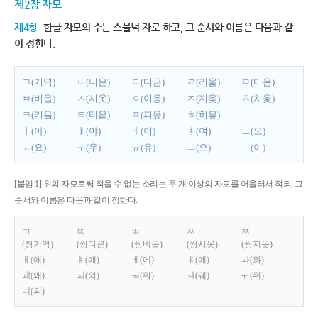
제2장 자모
제4항
한글 자모의 수는 스물넉 자로 하고, 그 순서와 이름은 다음과 같
이 정한다.
ㄱ(기역)
ㄴ(니은)
ㄷ(디귿)
ㄹ(리을)
ㅁ(미음)
ㅂ(비읍)
ㅅ(시옷)
ㅇ(이응)
ㅈ(지읒)
ㅊ(치읓)
ㅋ(키읔)
ㅌ(티읕)
ㅍ(피읖)
ㅎ(히읗)
ㅏ(아)
ㅑ(야)
ㅓ(어)
ㅕ(여)
ㅗ(오)
ㅛ(요)
ㅜ(우)
ㅠ(유)
ㅡ(으)
ㅣ(이)
[붙임 1] 위의 자모로써 적을 수 없는 소리는 두 개 이상의 자모를 어울러서 적되, 그
순서와 이름은 다음과 같이 정한다.
ㄲ
ㄸ
ㅃ
ㅆ
ㅉ
(쌍기역)
(쌍디귿)
(쌍비읍)
(쌍시옷)
(쌍지읒)
ㅐ(애)
ㅒ(얘)
ㅔ(에)
ㅖ(예)
ㅘ(와)
ㅙ(왜)
ㅚ(외)
ㅝ(워)
ㅞ(웨)
ㅟ(위)
ㅢ(의)