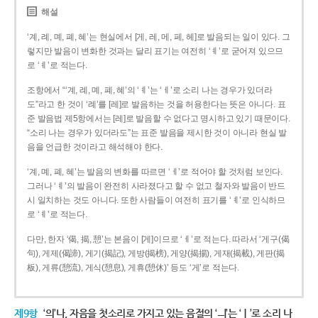
해설
‘계, 례, 몌, 폐, 혜’는 현실에서 [게, 레, 메, 페, 헤]로 발음되는 일이 있다. 그
렇지만 발음이 변화한 것과는 달리 표기는 여전히 ‘ㅖ’로 굳어져 있으므
로 ‘ㅖ’로 적는다.
조항에서 “‘계, 례, 몌, 폐, 혜’의 ‘ㅖ’는 ‘ㅔ’로 소리 나는 경우가 있더라
도”라고 한 것이 ‘례’를 [레]로 발음하는 것을 허용한다는 뜻은 아니다. 표
준 발음법 제5항에서는 [레]로 발음할 수 없다고 명시하고 있기 때문이다.
“소리 나는 경우가 있더라도”는 표준 발음을 제시한 것이 아니라 현실 발
음을 언급한 것이라고 해석해야 한다.
‘계, 몌, 폐, 혜’는 발음의 변화를 따르면 ‘ㅔ’로 적어야 할 것처럼 보인다.
그러나 ‘ㅖ’의 발음이 완전히 사라졌다고 할 수 없고 철자와 발음이 반드
시 일치하는 것도 아니다. 또한 사람들이 여전히 표기를 ‘ㅖ’로 인식하므
로 ‘ㅖ’로 적는다.
다만, 한자 ‘偈, 揭, 憩’는 본음이 [게]이므로 ‘ㅔ’로 적는다. 따라서 ‘게구(偈
句), 게제(偈諦), 게기(揭記), 게방(揭榜), 게양(揭揚), 게재(揭載), 게판(揭
板), 게류(憩流), 게식(憩息), 게휴(憩休)’ 등도 ‘게’로 적는다.
제9항
‘의’나, 자음을 첫소리로 가지고 있는 음절의 ‘ㅢ’는 ‘ㅣ’로 소리 나