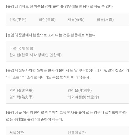
[붙임 2] 외자로 된 이름을 성에 붙여 쓸 경우에도 본음대로 적을 수 있다.
신립(申砬)
최린(崔麟)
채륜(蔡倫)
하륜(河崙)
[붙임 3] 준말에서 본음으로 소리 나는 것은 본음대로 적는다.
국련(국제 연합)
한시련(한국 시각 장애인 연합회)
[붙임 4] 접두사처럼 쓰이는 한자가 붙어서 된 말이나 합성어에서, 뒷말의 첫소리가
‘ㄴ’ 또는 ‘ㄹ’ 소리로 나더라도 두음 법칙에 따라 적는다.
역이용(逆利用)
연이율(年利率)
열역학(熱力學)
해외여행(海外旅行)
[붙임 5] 둘 이상의 단어로 이루어진 고유 명사를 붙여 쓰는 경우나 십진법에 따라
쓰는 수(數)도 붙임 4에 준하여 적는다.
서울여관
신흥이발관