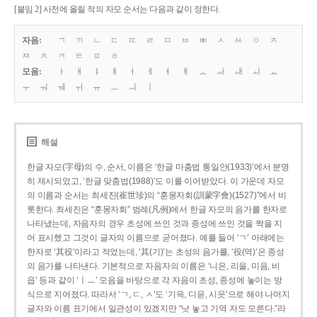
[붙임 2] 사전에 올릴 적의 자모 순서는 다음과 같이 정한다.
자음:
ㄱ
ㄲ
ㄴ
ㄷ
ㄸ
ㄹ
ㅁ
ㅂ
ㅃ
ㅅ
ㅆ
ㅇ
ㅈ
ㅉ
ㅊ
ㅋ
ㅌ
ㅍ
ㅎ
모음:
ㅏ
ㅐ
ㅑ
ㅒ
ㅓ
ㅔ
ㅕ
ㅖ
ㅗ
ㅘ
ㅙ
ㅚ
ㅛ
ㅜ
ㅝ
ㅞ
ㅟ
ㅠ
ㅡ
ㅢ
ㅣ
해설
한글 자모(字母)의 수, 순서, 이름은 ‘한글 마춤법 통일안(1933)’에서 분명
히 제시되었고, ‘한글 맞춤법(1988)’도 이를 이어받았다. 이 가운데 자모
의 이름과 순서는 최세진(崔世珍)의 “훈몽자회(訓蒙字會)(1527)”에서 비
롯한다. 최세진은 “훈몽자회” 범례(凡例)에서 한글 자모의 음가를 한자로
나타냈는데, 자음자의 경우 초성에 쓰인 것과 종성에 쓰인 것을 짝을 지
어 표시했고 그것이 글자의 이름으로 굳어졌다. 예를 들어 ‘ㄱ’ 아래에는
한자로 ‘其役’이라고 적었는데, ‘其(기)’는 초성의 음가를, ‘役(역)’은 종성
의 음가를 나타낸다. 기본적으로 자음자의 이름은 ‘니은, 리을, 미음, 비
읍’ 등과 같이 ‘ㅣㅡ’ 모음을 바탕으로 각 자음이 초성, 종성에 놓이는 방
식으로 지어졌다. 따라서 ‘ㄱ, ㄷ, ㅅ’도 ‘기윽, 디읃, 시읏’으로 해야 나머지
글자와 이름 표기에서 일관성이 있겠지만 “낫 놓고 기역 자도 모른다.”라