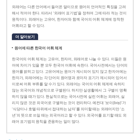
외래어는 다른 언어에서 들어온 말이므로 원어의 언어적인 특징을 고려
해서 적어야 한다. 따라서 ‘외래어 표기법’을 정하여 그에 따라 적는 것이
원칙이다. 외래어는 고유어, 한자어와 함께 국어의 어휘 체계에 정착한
어휘라고 할 수 있다.
더 알아보기
원어에 따른 한국어 어휘 체계
한국어의 어휘 체계는 고유어, 한자어, 외래어로 나눌 수 있다. 이들은 원
어에 차이가 있을 뿐 모두 한국어 어휘에 속한다. 국어사전에서는 단어의
원어를 밝히고 있다. 고유어에는 원어가 제시되어 있지 않고 한자어에는
한자가, 외래어에는 각 단어의 원어명과 로마자 표기가 제시되어 있어서
이로써 어휘 부류를 알 수가 있다. 외래어는 국어의 어휘 체계에 속하지
않는 외국어와 개념적으로 구별된다. 하지만 실생활에서 그 구별이 명확
하지 않을 때가 있다. 현실적으로는 국어사전에 실린 어휘는 외래어, 실
리지 않은 것은 외국어로 구별하는 것이 편리하다. 예컨대 ‘보이(boy)’가
‘식당이나 호텔 따위에서 접대하는 남자’를 의미할 때는 외래어지만 ‘소
년’의 뜻으로 쓰일 때는 외국어라고 할 수 있다. 외국어를 표기할 때도 외
래어 표기법의 원칙을 준용하는 일이 많다.