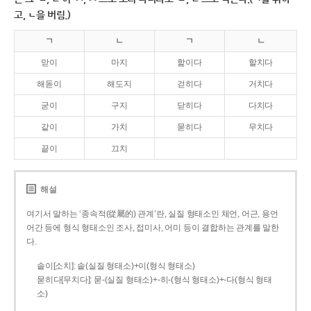
고, ㄴ을 버림.)
ㄱ
ㄴ
ㄱ
ㄴ
맏이
마지
핥이다
할치다
해돋이
해도지
걷히다
거치다
굳이
구지
닫히다
다치다
같이
가치
묻히다
무치다
끝이
끄치
해설
여기서 말하는 ‘종속적(從屬的) 관계’란, 실질 형태소인 체언, 어근, 용언
어간 등에 형식 형태소인 조사, 접미사, 어미 등이 결합하는 관계를 말한
다.
솥이[소치]: 솥(실질 형태소)+이(형식 형태소)
묻히다[무치다]: 묻­-(실질 형태소)+­-히­-(형식 형태소)+-다(형식 형태
소)