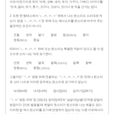
이와 마찬가지로 위의 ‘어깨, 오빠, 새끼, 토끼, 가꾸다, 기쁘다, 아끼다’를
‘엇개, 옵바, 샛기, 톳기, 갓구다, 깃브다, 앗기다’로 적을 근거는 없다.
2. 또한 한 형태소에서 ‘ㄴ, ㄹ, ㅁ, ㅇ’ 뒤에서 나는 된소리도 소리대로 적
는다. 받침 ‘ㄴ, ㄹ, ㅁ, ㅇ’은 뒤에 오는 예사소리를 된소리로 바꾸어 주는
필연적인 조건이 아니다.
건들
번개
딸기
절벙
듬성
함지
(하다)
껑둥
뭉실
(하다)
따라서 ‘ㄴ, ㄹ, ㅁ, ㅇ’ 뒤에 오는 된소리는 특별한 까닭이 있다고 할 수 없
으므로 소리 나는 대로 표기한다.
건뜻
번쩍
딸꾹
절뚝
듬뿍
함빡
(거리다)
껑뚱
뭉뚱
(하다)
(그리다)
그렇지만 ‘ㄱ, ㅂ’ 받침 뒤에 연결되는 ‘ㄱ, ㄷ, ㅂ, ㅅ, ㅈ’은 언제나 된소리
로 소리 나므로 이러한 경우에는 된소리로 표기하지 않는다.
늑대[늑때]
낙지[낙찌]
접시[접씨]
갑자기[갑짜기]
‘ㄱ, ㅂ’ 받침 외에 ‘믿고[믿꼬], 잊지[읻찌]’와 ‘낯설다[낟썰다]’처럼 앞말의
받침이 [ㄷ]으로 발음될 때 뒷말의 첫소리가 된소리로 나는 예들도 있다.
이러한 말 역시 된소리를 표기에 반영하지 않는데 이는 다른 이유에서이