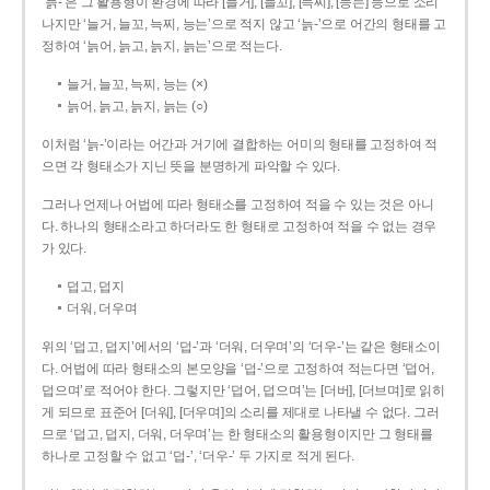
‘늙-’은 그 활용형이 환경에 따라 [늘거], [늘꼬], [늑찌], [능는] 등으로 소리
나지만 ‘늘거, 늘꼬, 늑찌, 능는’으로 적지 않고 ‘늙-’으로 어간의 형태를 고
정하여 ‘늙어, 늙고, 늙지, 늙는’으로 적는다.
늘거, 늘꼬, 늑찌, 능는 (×)
늙어, 늙고, 늙지, 늙는 (○)
이처럼 ‘늙-­’이라는 어간과 거기에 결합하는 어미의 형태를 고정하여 적
으면 각 형태소가 지닌 뜻을 분명하게 파악할 수 있다.
그러나 언제나 어법에 따라 형태소를 고정하여 적을 수 있는 것은 아니
다. 하나의 형태소라고 하더라도 한 형태로 고정하여 적을 수 없는 경우
가 있다.
덥고, 덥지
더워, 더우며
위의 ‘덥고, 덥지’에서의 ‘덥-­’과 ‘더워, 더우며’의 ‘더우-­’는 같은 형태소이
다. 어법에 따라 형태소의 본모양을 ‘덥-­’으로 고정하여 적는다면 ‘덥어,
덥으며’로 적어야 한다. 그렇지만 ‘덥어, 덥으며’는 [더버], [더브며]로 읽히
게 되므로 표준어 [더워], [더우며]의 소리를 제대로 나타낼 수 없다. 그러
므로 ‘덥고, 덥지, 더워, 더우며’는 한 형태소의 활용형이지만 그 형태를
하나로 고정할 수 없고 ‘덥-’, ‘더우-’ 두 가지로 적게 된다.