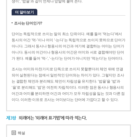
생이’, ‘밥을’과 같이 언제나 앞말에 붙여 쓴다.
더 알아보기
조사는 단어인가?
단어는 독립적으로 쓰이는 말의 최소 단위이다. 예를 들어 ‘먹는다’에서
동사의 어간 ‘먹-­’이나 어미 ‘­-는다’는 독립적으로 쓰이지 못하므로 단어가
아니다. 그래서 동사나 형용사의 어간과 여기에 결합하는 어미는 단어가
아니다. 동사의 어간이나 형용사의 어간은 어미와 서로 결합해야만 단어
가 된다. 예를 들어 ‘먹-’, ‘-는다’는 단어가 아니지만 ‘먹는다’는 단어이다.
조사는 어미와 마찬가지로 단독으로 쓰이지 못할뿐더러 체언 뒤에 연결
되어 실현된다는 점에서 일반적인 단어와는 차이가 있다. 그렇지만 조사
는 결합한 체언과 분리해도 체언이 자립성을 유지한다. ‘밥을’을 ‘밥’과
‘을’로 분리해도 ‘밥’은 여전히 자립적이다. 이러한 점은 동사나 형용사의
어간과 어미를 분리하면 어간과 어미가 모두 자립성을 잃는 것과 다른 점
이다. 이러한 이유로 조사는 어미보다는 단어에 가깝다고 할 수 있다.
제3항
외래어는 ‘외래어 표기법’에 따라 적는다.
해설