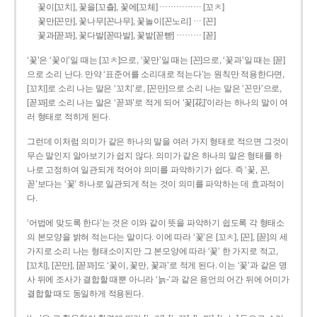
……………
꽃이[꼬치], 꽃을[꼬츨], 꽃에[꼬체]
[꼬ㅊ]
…
꽃만[꼰만], 꽃나무[꼰나무], 꽃놀이[꼰노리]
[꼰]
………
꽃과[꼳꽈], 꽃다발[꼳따발], 꽃밭[꼳빧]
[꼳]
‘꽃’은 ‘꽃이’일 때는 [꼬ㅊ]으로, ‘꽃만’일 때는 [꼰]으로, ‘꽃과’일 때는 [꼳]
으로 소리 난다. 만약 ‘표준어를 소리대로 적는다’는 원칙만 적용한다면,
[꼬치]로 소리 나는 말은 ‘꼬치’로, [꼰만]으로 소리 나는 말은 ‘꼰만’으로,
[꼳꽈]로 소리 나는 말은 ‘꼳꽈’로 적게 되어 ‘꽃[花]’이라는 하나의 말이 여
러 형태로 적히게 된다.
그런데 이처럼 의미가 같은 하나의 말을 여러 가지 형태로 적으면 그것이
무슨 말인지 알아보기가 쉽지 않다. 의미가 같은 하나의 말은 형태를 하
나로 고정하여 일관되게 적어야 의미를 파악하기가 쉽다. 즉 ‘꽃, 꼰,
꼳’보다는 ‘꽃’ 하나로 일관되게 적는 것이 의미를 파악하는 데 효과적이
다.
‘어법에 맞도록 한다’는 것은 이와 같이 뜻을 파악하기 쉽도록 각 형태소
의 본모양을 밝혀 적는다는 말이다. 이에 따라 ‘꽃’은 [꼬ㅊ], [꼰], [꼳]의 세
가지로 소리 나는 형태소이지만 그 본모양에 따라 ‘꽃’ 한 가지로 적고,
[꼬치], [꼰만], [꼳꽈]도 ‘꽃이, 꽃만, 꽃과’로 적게 된다. 이는 ‘꽃’과 같은 명
사 뒤에 조사가 결합할 때뿐 아니라 ‘늙-’과 같은 용언의 어간 뒤에 어미가
결합할 때도 동일하게 적용된다.