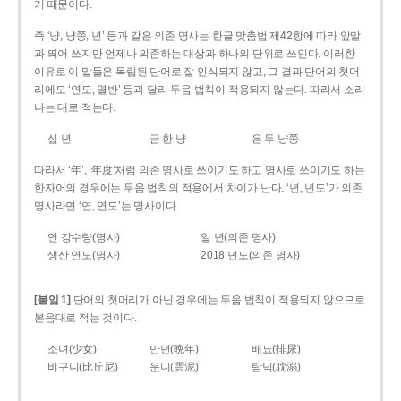
기 때문이다.
즉 ‘냥, 냥쭝, 년’ 등과 같은 의존 명사는 한글 맞춤법 제42항에 따라 앞말
과 띄어 쓰지만 언제나 의존하는 대상과 하나의 단위로 쓰인다. 이러한
이유로 이 말들은 독립된 단어로 잘 인식되지 않고, 그 결과 단어의 첫머
리에도 ‘연도, 열반’ 등과 달리 두음 법칙이 적용되지 않는다. 따라서 소리
나는 대로 적는다.
십 년
금 한 냥
은 두 냥쭝
따라서 ‘年’, ‘年度’처럼 의존 명사로 쓰이기도 하고 명사로 쓰이기도 하는
한자어의 경우에는 두음 법칙의 적용에서 차이가 난다. ‘년, 년도’가 의존
명사라면 ‘연, 연도’는 명사이다.
연 강수량(명사)
일 년(의존 명사)
생산 연도(명사)
2018 년도(의존 명사)
[붙임 1]
단어의 첫머리가 아닌 경우에는 두음 법칙이 적용되지 않으므로
본음대로 적는 것이다.
소녀(少女)
만년(晩年)
배뇨(排尿)
비구니(比丘尼)
운니(雲泥)
탐닉(耽溺)