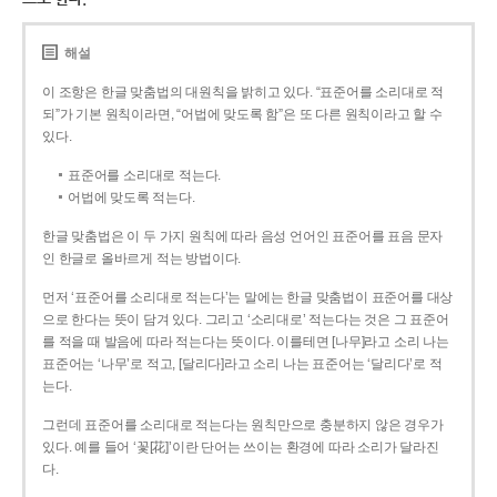
해설
이 조항은 한글 맞춤법의 대원칙을 밝히고 있다. “표준어를 소리대로 적
되”가 기본 원칙이라면, “어법에 맞도록 함”은 또 다른 원칙이라고 할 수
있다.
표준어를 소리대로 적는다.
어법에 맞도록 적는다.
한글 맞춤법은 이 두 가지 원칙에 따라 음성 언어인 표준어를 표음 문자
인 한글로 올바르게 적는 방법이다.
먼저 ‘표준어를 소리대로 적는다’는 말에는 한글 맞춤법이 표준어를 대상
으로 한다는 뜻이 담겨 있다. 그리고 ‘소리대로’ 적는다는 것은 그 표준어
를 적을 때 발음에 따라 적는다는 뜻이다. 이를테면 [나무]라고 소리 나는
표준어는 ‘나무’로 적고, [달리다]라고 소리 나는 표준어는 ‘달리다’로 적
는다.
그런데 표준어를 소리대로 적는다는 원칙만으로 충분하지 않은 경우가
있다. 예를 들어 ‘꽃[花]’이란 단어는 쓰이는 환경에 따라 소리가 달라진
다.