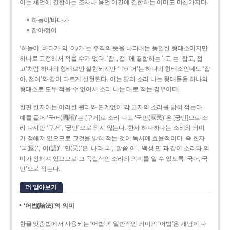
이는 체언에 결합하는 조사나 용언 어간에 결합하는 어미도 마찬가지다.
하늘이/바다가
잡아/접어
‘하늘이, 바다가’의 ‘이/가’는 주격의 뜻을 나타내는 동일한 형태소이지만
하나로 고정해서 적을 수가 없다. ‘잡-, 접-’에 결합하는 ‘-고’는 ‘잡고, 접
고’처럼 하나의 형태로만 실현되지만 ‘-아/-어’는 하나의 형태소인데도 ‘잡
아, 접어’와 같이 다르게 실현된다. 이는 달리 소리 나는 형태들을 하나의
형태소로 모두 적을 수 없어서 소리 나는 대로 적는 경우이다.
한편 한자어는 이러한 원리와 관계없이 각 글자의 소리를 밝혀 적는다.
예를 들어 ‘국어(國語)’는 [구거]로 소리 나고 ‘국민(國民)’은 [궁민]으로 소
리 나지만 ‘구거’, ‘궁민’으로 적지 않는다. 한자 하나하나는 소리와 의미
가 정해져 있으므로 그것을 밝혀 적는 것이 독서에 효율적이다. 즉 한자
‘국(國)’, ‘어(語)’, ‘민(民)’은 ‘나라 국’, ‘말씀 어’, ‘백성 민’과 같이 소리와 의
미가 정해져 있으므로 그 독립적인 소리와 의미를 알 수 있도록 ‘국어, 국
민’으로 적는다.
더 알아보기
‘어법(語法)’의 의미
한글 맞춤법에서 사용되는 ‘어법’과 일반적인 의미의 ‘어법’은 개념이 다