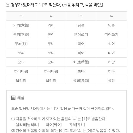
는 경우가 있더라도 ‘ㅢ’로 적는다. (ㄱ을 취하고, ㄴ을 버림.)
ㄱ
ㄴ
ㄱ
ㄴ
의의(意義)
의이
닁큼
닝큼
본의(本義)
본이
띄어쓰기
띠어쓰기
무늬[紋]
무니
씌어
씨어
보늬
보니
틔어
티어
오늬
오니
희망(希望)
히망
하늬바람
하니바람
희다
히다
늴리리
닐리리
유희(遊戱)
유히
해설
표준 발음법 제5항에서는 ‘ㅢ’의 발음을 다음과 같이 규정하고 있다.
① 자음을 첫소리로 가지고 있는 음절의 ‘ㅢ’는 [ㅣ]로 발음한다.
늴리리[닐리리]
씌어[씨어]
유희[유히]
② 단어의 첫음절 이외의 ‘의’는 [이]로, 조사 ‘의’는 [에]로 발음할 수 있다.