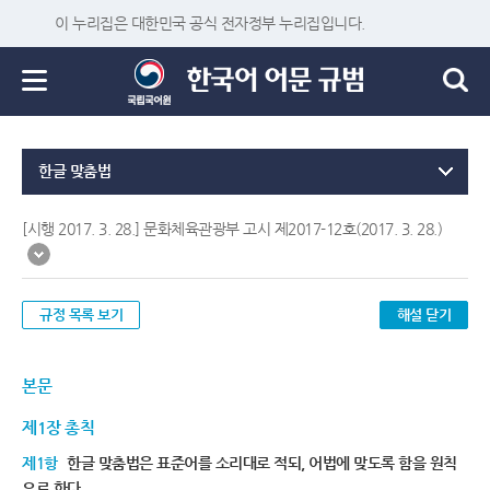
이 누리집은 대한민국 공식 전자정부 누리집입니다.
한글 맞춤법
[시행 2017. 3. 28.] 문화체육관광부 고시 제2017-12호(2017. 3. 28.)
규정 목록 보기
해설 닫기
본문
제1장 총칙
제1항
한글 맞춤법은 표준어를 소리대로 적되, 어법에 맞도록 함을 원칙
으로 한다.