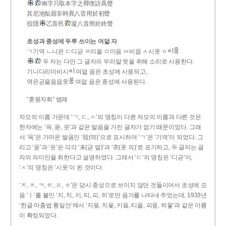
兩字只取本字之釋俚語爲聲
其尼池梨眉非時異八音用於初聲
役隱
乙音邑
凝八音用於終聲
초성과 종성에 두루 쓰이는 여덟 자
ㄱ기역 ㄴ니은 ㄷ디귿 ㄹ리을 ㅁ미음 ㅂ비읍 ㅅ시옷 ㆁ
두 자는 다만 그 글자의 우리말 뜻을 취해 소리로 사용한다.
기니디리미비시
여덟 음은 초성에 사용되고,
역은귿을음읍옷
여덟 음은 종성에 사용된다.
“훈몽자회” 범례
자모의 이름 가운데 ‘ㄱ, ㄷ, ㅅ’의 명칭이 다른 자모의 이름과 다른 것은
한자에는 ‘윽, 읃, 읏’과 같은 발음을 가진 글자가 없기 때문이었다. 그래
서 ‘윽’은 가까운 발음인 ‘役(역)’으로 표시하여 ‘ㄱ’은 ‘기역’이 되었다. 그
리고 ‘읃’과 ‘읏’은 각각 ‘末(귿 말)’과 ‘衣(옷 의)’로 표기하고, 두 글자는 글
자의 의미만을 취한다고 설명하였다. 그래서 ‘ㄷ’의 명칭은 ‘디귿’이,
‘ㅅ’의 명칭은 ‘시옷’이 된 것이다.
‘ㅈ, ㅊ, ㅋ, ㅌ, ㅍ, ㅎ’은 당시 종성으로 쓰이지 않던 것들이어서 초성에 모
음 ‘ㅣ’를 붙인 ‘지, 치, 키, 티, 피, 히’로만 음가를 나타내 주었는데, 1933년
‘한글 마춤법 통일안’에서 ‘지읒, 치읓, 키읔, 티읕, 피읖, 히읗’과 같은 이름
이 확정되었다.