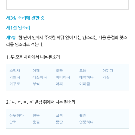
제3장 소리에 관한 것
제1절 된소리
제5항
한 단어 안에서 뚜렷한 까닭 없이 나는 된소리는 다음 음절의 첫소
리를 된소리로 적는다.
1. 두 모음 사이에서 나는 된소리
소쩍새
어깨
오빠
으뜸
아끼다
기쁘다
깨끗하다
어떠하다
해쓱하다
가끔
거꾸로
부썩
어찌
이따금
2. ‘ㄴ, ㄹ, ㅁ, ㅇ’ 받침 뒤에서 나는 된소리
산뜻하다
잔뜩
살짝
훨씬
담뿍
움찔
몽땅
엉뚱하다