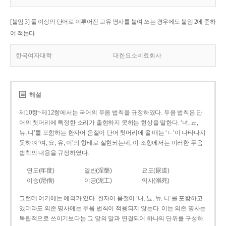
[붙임 3] 둘 이상의 단어로 이루어진 고유 명사를 붙여 쓰는 경우에도 붙임 2에 준하
여 적는다.
한국여자대학
대한요소비료회사
해설
제10항~제12항에서는 국어의 두음 법칙을 규정하였다. 두음 법칙은 단
어의 첫머리에 특정한 소리가 출현하지 못하는 현상을 말한다. ‘녀, 뇨,
뉴, 니’를 포함하는 한자어 음절이 단어 첫머리에 올 때는 ‘ㄴ’이 나타나지
못하여 ‘여, 요, 유, 이’의 형태로 실현되는데, 이 조항에서는 이러한 두음
법칙의 내용을 규정하였다.
연도(年度)
열반(涅槃)
요도(尿道)
이승(尼僧)
이공(泥工)
익사(溺死)
그런데 여기에는 예외가 있다. 한자어 음절이 ‘녀, 뇨, 뉴, 니’를 포함하고
있더라도 의존 명사에는 두음 법칙이 적용되지 않는다. 이는 의존 명사는
독립적으로 쓰이기보다는 그 앞의 말과 연결되어 하나의 단위를 구성하