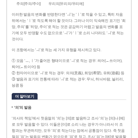
주의[주의/주이]
우리의[우리의/우리에]
이러한 발음의 변화를 반영한다면 ‘ㅢ’는 ‘ㅣ’로 적을 수 있고, 특히 자음
뒤에서는 ‘ㅣ’로 적도록 해야 할 것이다. 그러나 이미 익숙해진 표기인 ‘희
망, 주의’를 ‘히망, 주이’로 적는 것은 공감하기 어렵고 발음의 변화를 표
기에 모두 반영할 수도 없으므로 ‘ㅢ’가 ‘ㅣ’로 소리 나더라도 ‘ㅢ’로 적는
것이다.
이 조항에서는 ‘ㅢ’로 적는 세 가지 유형을 제시하고 있다.
① 모음 ‘ㅡ, ㅣ’가 줄어든 형태이므로 ‘ㅢ’로 적는 경우: 씌어(←쓰이어),
틔어(←트이어) 등
② 한자어이므로 ‘ㅢ’로 적는 경우: 의의(意義), 희망(希望), 유희(遊戱) 등
③ 발음과 표기의 전통에 따라 ‘ㅢ’로 적는 경우: 무늬, 하늬바람, 늴리리,
닁큼 등
더 알아보기
‘의’의 발음
‘의사의 책임’에서 첫음절의 ‘의’는 [의]로 발음하고 조사 ‘의’는 [의]나 [에]
로 모두 발음할 수 있다. 이들은 [이]로 소리 나는 경우가 아니라서 이 조
항과는 무관하지만, 모두 ‘의’로 적는다는 점에서 공통점이 있다. 즉 첫음
절의 ‘의’는 발음의 변화가 없으므로 ‘의’로 적고, 조사 ‘의’는 [에]로 발음할