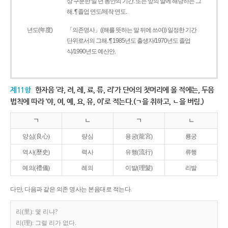
상 구분한 일 년 동안의 기간. 또는 앞의 말에 해당하는 그
해. ¶ 졸업 연도/제작 연도.
년도(年度)
「의존명사」((해를 뜻하는 말 뒤에 쓰여)) 일정한 기간
단위로서의 그해. ¶ 1985년도 출생자/1970년도 졸업
식/1990년도 예산안.
제11항
한자음 ‘랴, 려, 례, 료, 류, 리’가 단어의 첫머리에 올 적에는, 두음
법칙에 따라 ‘야, 여, 예, 요, 유, 이’로 적는다.(ㄱ을 취하고, ㄴ을 버림.)
ㄱ
ㄴ
ㄱ
ㄴ
양심(良心)
량심
용궁(龍宮)
룡궁
역사(歷史)
력사
유행(流行)
류행
예의(禮儀)
례의
이발(理髮)
리발
다만, 다음과 같은 의존 명사는 본음대로 적는다.
리(里): 몇 리냐?
리(理): 그럴 리가 없다.