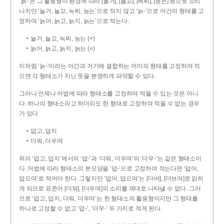
‘늙-’은 그 활용형이 환경에 따라 [늘거], [늘꼬], [늑찌], [능는] 등으로 소리
나지만 ‘늘거, 늘꼬, 늑찌, 능는’으로 적지 않고 ‘늙-’으로 어간의 형태를 고
정하여 ‘늙어, 늙고, 늙지, 늙는’으로 적는다.
늘거, 늘꼬, 늑찌, 능는 (×)
늙어, 늙고, 늙지, 늙는 (○)
이처럼 ‘늙-­’이라는 어간과 거기에 결합하는 어미의 형태를 고정하여 적
으면 각 형태소가 지닌 뜻을 분명하게 파악할 수 있다.
그러나 언제나 어법에 따라 형태소를 고정하여 적을 수 있는 것은 아니
다. 하나의 형태소라고 하더라도 한 형태로 고정하여 적을 수 없는 경우
가 있다.
덥고, 덥지
더워, 더우며
위의 ‘덥고, 덥지’에서의 ‘덥-­’과 ‘더워, 더우며’의 ‘더우-­’는 같은 형태소이
다. 어법에 따라 형태소의 본모양을 ‘덥-­’으로 고정하여 적는다면 ‘덥어,
덥으며’로 적어야 한다. 그렇지만 ‘덥어, 덥으며’는 [더버], [더브며]로 읽히
게 되므로 표준어 [더워], [더우며]의 소리를 제대로 나타낼 수 없다. 그러
므로 ‘덥고, 덥지, 더워, 더우며’는 한 형태소의 활용형이지만 그 형태를
하나로 고정할 수 없고 ‘덥-’, ‘더우-’ 두 가지로 적게 된다.