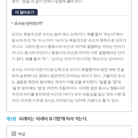
생이’, ‘밥을’과 같이 언제나 앞말에 붙여 쓴다.
더 알아보기
조사는 단어인가?
단어는 독립적으로 쓰이는 말의 최소 단위이다. 예를 들어 ‘먹는다’에서
동사의 어간 ‘먹-­’이나 어미 ‘­-는다’는 독립적으로 쓰이지 못하므로 단어가
아니다. 그래서 동사나 형용사의 어간과 여기에 결합하는 어미는 단어가
아니다. 동사의 어간이나 형용사의 어간은 어미와 서로 결합해야만 단어
가 된다. 예를 들어 ‘먹-’, ‘-는다’는 단어가 아니지만 ‘먹는다’는 단어이다.
조사는 어미와 마찬가지로 단독으로 쓰이지 못할뿐더러 체언 뒤에 연결
되어 실현된다는 점에서 일반적인 단어와는 차이가 있다. 그렇지만 조사
는 결합한 체언과 분리해도 체언이 자립성을 유지한다. ‘밥을’을 ‘밥’과
‘을’로 분리해도 ‘밥’은 여전히 자립적이다. 이러한 점은 동사나 형용사의
어간과 어미를 분리하면 어간과 어미가 모두 자립성을 잃는 것과 다른 점
이다. 이러한 이유로 조사는 어미보다는 단어에 가깝다고 할 수 있다.
제3항
외래어는 ‘외래어 표기법’에 따라 적는다.
해설