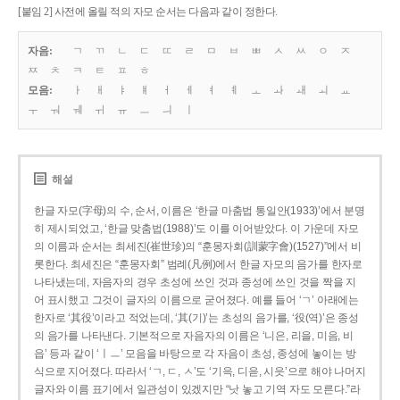
[붙임 2] 사전에 올릴 적의 자모 순서는 다음과 같이 정한다.
자음:
ㄱ
ㄲ
ㄴ
ㄷ
ㄸ
ㄹ
ㅁ
ㅂ
ㅃ
ㅅ
ㅆ
ㅇ
ㅈ
ㅉ
ㅊ
ㅋ
ㅌ
ㅍ
ㅎ
모음:
ㅏ
ㅐ
ㅑ
ㅒ
ㅓ
ㅔ
ㅕ
ㅖ
ㅗ
ㅘ
ㅙ
ㅚ
ㅛ
ㅜ
ㅝ
ㅞ
ㅟ
ㅠ
ㅡ
ㅢ
ㅣ
해설
한글 자모(字母)의 수, 순서, 이름은 ‘한글 마춤법 통일안(1933)’에서 분명
히 제시되었고, ‘한글 맞춤법(1988)’도 이를 이어받았다. 이 가운데 자모
의 이름과 순서는 최세진(崔世珍)의 “훈몽자회(訓蒙字會)(1527)”에서 비
롯한다. 최세진은 “훈몽자회” 범례(凡例)에서 한글 자모의 음가를 한자로
나타냈는데, 자음자의 경우 초성에 쓰인 것과 종성에 쓰인 것을 짝을 지
어 표시했고 그것이 글자의 이름으로 굳어졌다. 예를 들어 ‘ㄱ’ 아래에는
한자로 ‘其役’이라고 적었는데, ‘其(기)’는 초성의 음가를, ‘役(역)’은 종성
의 음가를 나타낸다. 기본적으로 자음자의 이름은 ‘니은, 리을, 미음, 비
읍’ 등과 같이 ‘ㅣㅡ’ 모음을 바탕으로 각 자음이 초성, 종성에 놓이는 방
식으로 지어졌다. 따라서 ‘ㄱ, ㄷ, ㅅ’도 ‘기윽, 디읃, 시읏’으로 해야 나머지
글자와 이름 표기에서 일관성이 있겠지만 “낫 놓고 기역 자도 모른다.”라