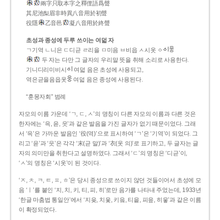
兩字只取本字之釋俚語爲聲
其尼池梨眉非時異八音用於初聲
役隱
乙音邑
凝八音用於終聲
초성과 종성에 두루 쓰이는 여덟 자
ㄱ기역 ㄴ니은 ㄷ디귿 ㄹ리을 ㅁ미음 ㅂ비읍 ㅅ시옷 ㆁ
두 자는 다만 그 글자의 우리말 뜻을 취해 소리로 사용한다.
기니디리미비시
여덟 음은 초성에 사용되고,
역은귿을음읍옷
여덟 음은 종성에 사용된다.
“훈몽자회” 범례
자모의 이름 가운데 ‘ㄱ, ㄷ, ㅅ’의 명칭이 다른 자모의 이름과 다른 것은
한자에는 ‘윽, 읃, 읏’과 같은 발음을 가진 글자가 없기 때문이었다. 그래
서 ‘윽’은 가까운 발음인 ‘役(역)’으로 표시하여 ‘ㄱ’은 ‘기역’이 되었다. 그
리고 ‘읃’과 ‘읏’은 각각 ‘末(귿 말)’과 ‘衣(옷 의)’로 표기하고, 두 글자는 글
자의 의미만을 취한다고 설명하였다. 그래서 ‘ㄷ’의 명칭은 ‘디귿’이,
‘ㅅ’의 명칭은 ‘시옷’이 된 것이다.
‘ㅈ, ㅊ, ㅋ, ㅌ, ㅍ, ㅎ’은 당시 종성으로 쓰이지 않던 것들이어서 초성에 모
음 ‘ㅣ’를 붙인 ‘지, 치, 키, 티, 피, 히’로만 음가를 나타내 주었는데, 1933년
‘한글 마춤법 통일안’에서 ‘지읒, 치읓, 키읔, 티읕, 피읖, 히읗’과 같은 이름
이 확정되었다.