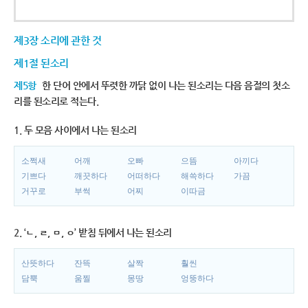
제3장 소리에 관한 것
제1절 된소리
제5항
한 단어 안에서 뚜렷한 까닭 없이 나는 된소리는 다음 음절의 첫소
리를 된소리로 적는다.
1. 두 모음 사이에서 나는 된소리
소쩍새
어깨
오빠
으뜸
아끼다
기쁘다
깨끗하다
어떠하다
해쓱하다
가끔
거꾸로
부썩
어찌
이따금
2. ‘ㄴ, ㄹ, ㅁ, ㅇ’ 받침 뒤에서 나는 된소리
산뜻하다
잔뜩
살짝
훨씬
담뿍
움찔
몽땅
엉뚱하다