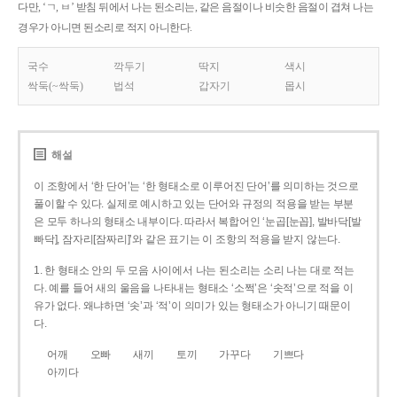
다만, ‘ㄱ, ㅂ’ 받침 뒤에서 나는 된소리는, 같은 음절이나 비슷한 음절이 겹쳐 나는
경우가 아니면 된소리로 적지 아니한다.
국수
깍두기
딱지
색시
싹둑(~싹둑)
법석
갑자기
몹시
해설
이 조항에서 ‘한 단어’는 ‘한 형태소로 이루어진 단어’를 의미하는 것으로
풀이할 수 있다. 실제로 예시하고 있는 단어와 규정의 적용을 받는 부분
은 모두 하나의 형태소 내부이다. 따라서 복합어인 ‘눈곱[눈꼽], 발바닥[발
빠닥], 잠자리[잠짜리]’와 같은 표기는 이 조항의 적용을 받지 않는다.
1. 한 형태소 안의 두 모음 사이에서 나는 된소리는 소리 나는 대로 적는
다. 예를 들어 새의 울음을 나타내는 형태소 ‘소쩍’은 ‘솟적’으로 적을 이
유가 없다. 왜냐하면 ‘솟’과 ‘적’이 의미가 있는 형태소가 아니기 때문이
다.
어깨
오빠
새끼
토끼
가꾸다
기쁘다
아끼다