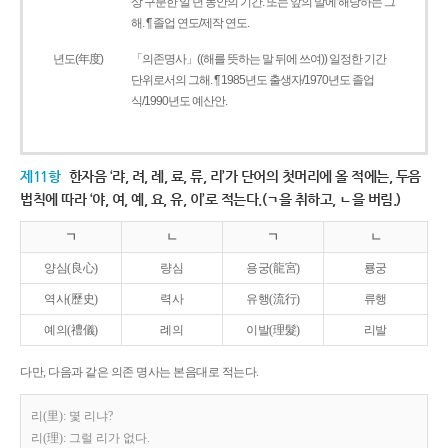
상 구분한 일 년 동안의 기간. 또는 앞의 말에 해당하는 그
해. ¶ 졸업 연도/제작 연도.
년도(年度)
「의존명사」((해를 뜻하는 말 뒤에 쓰여)) 일정한 기간
단위로서의 그해. ¶ 1985년도 출생자/1970년도 졸업
식/1990년도 예산안.
제11항
한자음 ‘랴, 려, 례, 료, 류, 리’가 단어의 첫머리에 올 적에는, 두음
법칙에 따라 ‘야, 여, 예, 요, 유, 이’로 적는다.(ㄱ을 취하고, ㄴ을 버림.)
ㄱ
ㄴ
ㄱ
ㄴ
양심(良心)
량심
용궁(龍宮)
룡궁
역사(歷史)
력사
유행(流行)
류행
예의(禮儀)
례의
이발(理髮)
리발
다만, 다음과 같은 의존 명사는 본음대로 적는다.
리(里): 몇 리냐?
리(理): 그럴 리가 없다.