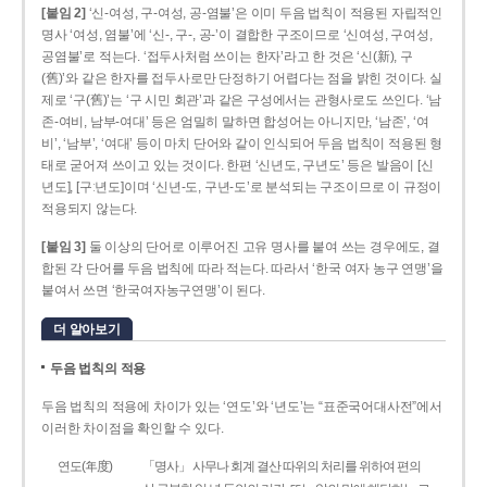
[붙임 2]
‘신-여성, 구-여성, 공-염불’은 이미 두음 법칙이 적용된 자립적인
명사 ‘여성, 염불’에 ‘신-, 구-, 공-’이 결합한 구조이므로 ‘신여성, 구여성,
공염불’로 적는다. ‘접두사처럼 쓰이는 한자’라고 한 것은 ‘신(新), 구
(舊)’와 같은 한자를 접두사로만 단정하기 어렵다는 점을 밝힌 것이다. 실
제로 ‘구(舊)’는 ‘구 시민 회관’과 같은 구성에서는 관형사로도 쓰인다. ‘남
존­-여비, 남부-­여대’ 등은 엄밀히 말하면 합성어는 아니지만, ‘남존’, ‘여
비’, ‘남부’, ‘여대’ 등이 마치 단어와 같이 인식되어 두음 법칙이 적용된 형
태로 굳어져 쓰이고 있는 것이다. 한편 ‘신년도, 구년도’ 등은 발음이 [신
년도], [구ː년도]이며 ‘신년­-도, 구년-­도’로 분석되는 구조이므로 이 규정이
적용되지 않는다.
[붙임 3]
둘 이상의 단어로 이루어진 고유 명사를 붙여 쓰는 경우에도, 결
합된 각 단어를 두음 법칙에 따라 적는다. 따라서 ‘한국 여자 농구 연맹’을
붙여서 쓰면 ‘한국여자농구연맹’이 된다.
더 알아보기
두음 법칙의 적용
두음 법칙의 적용에 차이가 있는 ‘연도’와 ‘년도’는 “표준국어대사전”에서
이러한 차이점을 확인할 수 있다.
연도(年度)
「명사」 사무나 회계 결산 따위의 처리를 위하여 편의