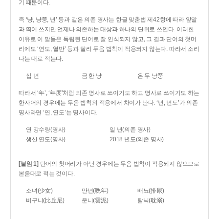
기 때문이다.
즉 ‘냥, 냥쭝, 년’ 등과 같은 의존 명사는 한글 맞춤법 제42항에 따라 앞말
과 띄어 쓰지만 언제나 의존하는 대상과 하나의 단위로 쓰인다. 이러한
이유로 이 말들은 독립된 단어로 잘 인식되지 않고, 그 결과 단어의 첫머
리에도 ‘연도, 열반’ 등과 달리 두음 법칙이 적용되지 않는다. 따라서 소리
나는 대로 적는다.
십 년
금 한 냥
은 두 냥쭝
따라서 ‘年’, ‘年度’처럼 의존 명사로 쓰이기도 하고 명사로 쓰이기도 하는
한자어의 경우에는 두음 법칙의 적용에서 차이가 난다. ‘년, 년도’가 의존
명사라면 ‘연, 연도’는 명사이다.
연 강수량(명사)
일 년(의존 명사)
생산 연도(명사)
2018 년도(의존 명사)
[붙임 1]
단어의 첫머리가 아닌 경우에는 두음 법칙이 적용되지 않으므로
본음대로 적는 것이다.
소녀(少女)
만년(晩年)
배뇨(排尿)
비구니(比丘尼)
운니(雲泥)
탐닉(耽溺)