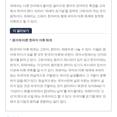
외래어는 다른 언어에서 들어온 말이므로 원어의 언어적인 특징을 고려
해서 적어야 한다. 따라서 ‘외래어 표기법’을 정하여 그에 따라 적는 것이
원칙이다. 외래어는 고유어, 한자어와 함께 국어의 어휘 체계에 정착한
어휘라고 할 수 있다.
더 알아보기
원어에 따른 한국어 어휘 체계
한국어의 어휘 체계는 고유어, 한자어, 외래어로 나눌 수 있다. 이들은 원
어에 차이가 있을 뿐 모두 한국어 어휘에 속한다. 국어사전에서는 단어의
원어를 밝히고 있다. 고유어에는 원어가 제시되어 있지 않고 한자어에는
한자가, 외래어에는 각 단어의 원어명과 로마자 표기가 제시되어 있어서
이로써 어휘 부류를 알 수가 있다. 외래어는 국어의 어휘 체계에 속하지
않는 외국어와 개념적으로 구별된다. 하지만 실생활에서 그 구별이 명확
하지 않을 때가 있다. 현실적으로는 국어사전에 실린 어휘는 외래어, 실
리지 않은 것은 외국어로 구별하는 것이 편리하다. 예컨대 ‘보이(boy)’가
‘식당이나 호텔 따위에서 접대하는 남자’를 의미할 때는 외래어지만 ‘소
년’의 뜻으로 쓰일 때는 외국어라고 할 수 있다. 외국어를 표기할 때도 외
래어 표기법의 원칙을 준용하는 일이 많다.