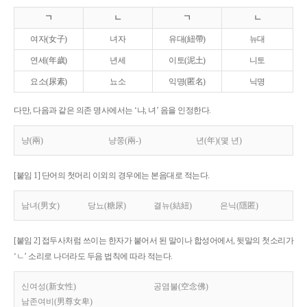
ㄱ
ㄴ
ㄱ
ㄴ
여자(女子)
녀자
유대(紐帶)
뉴대
연세(年歲)
년세
이토(泥土)
니토
요소(尿素)
뇨소
익명(匿名)
닉명
다만, 다음과 같은 의존 명사에서는 ‘냐, 녀’ 음을 인정한다.
냥(兩)
냥쭝(兩-)
년(年)(몇 년)
[붙임 1] 단어의 첫머리 이외의 경우에는 본음대로 적는다.
남녀(男女)
당뇨(糖尿)
결뉴(結紐)
은닉(隱匿)
[붙임 2] 접두사처럼 쓰이는 한자가 붙어서 된 말이나 합성어에서, 뒷말의 첫소리가
‘ㄴ’ 소리로 나더라도 두음 법칙에 따라 적는다.
신여성(新女性)
공염불(空念佛)
남존여비(男尊女卑)