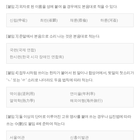
[붙임 2] 외자로 된 이름을 성에 붙여 쓸 경우에도 본음대로 적을 수 있다.
신립(申砬)
최린(崔麟)
채륜(蔡倫)
하륜(河崙)
[붙임 3] 준말에서 본음으로 소리 나는 것은 본음대로 적는다.
국련(국제 연합)
한시련(한국 시각 장애인 연합회)
[붙임 4] 접두사처럼 쓰이는 한자가 붙어서 된 말이나 합성어에서, 뒷말의 첫소리가
‘ㄴ’ 또는 ‘ㄹ’ 소리로 나더라도 두음 법칙에 따라 적는다.
역이용(逆利用)
연이율(年利率)
열역학(熱力學)
해외여행(海外旅行)
[붙임 5] 둘 이상의 단어로 이루어진 고유 명사를 붙여 쓰는 경우나 십진법에 따라
쓰는 수(數)도 붙임 4에 준하여 적는다.
서울여관
신흥이발관