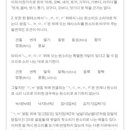
이와 마찬가지로 위의 ‘어깨, 오빠, 새끼, 토끼, 가꾸다, 기쁘다, 아끼다’를
‘엇개, 옵바, 샛기, 톳기, 갓구다, 깃브다, 앗기다’로 적을 근거는 없다.
2. 또한 한 형태소에서 ‘ㄴ, ㄹ, ㅁ, ㅇ’ 뒤에서 나는 된소리도 소리대로 적
는다. 받침 ‘ㄴ, ㄹ, ㅁ, ㅇ’은 뒤에 오는 예사소리를 된소리로 바꾸어 주는
필연적인 조건이 아니다.
건들
번개
딸기
절벙
듬성
함지
(하다)
껑둥
뭉실
(하다)
따라서 ‘ㄴ, ㄹ, ㅁ, ㅇ’ 뒤에 오는 된소리는 특별한 까닭이 있다고 할 수 없
으므로 소리 나는 대로 표기한다.
건뜻
번쩍
딸꾹
절뚝
듬뿍
함빡
(거리다)
껑뚱
뭉뚱
(하다)
(그리다)
그렇지만 ‘ㄱ, ㅂ’ 받침 뒤에 연결되는 ‘ㄱ, ㄷ, ㅂ, ㅅ, ㅈ’은 언제나 된소리
로 소리 나므로 이러한 경우에는 된소리로 표기하지 않는다.
늑대[늑때]
낙지[낙찌]
접시[접씨]
갑자기[갑짜기]
‘ㄱ, ㅂ’ 받침 외에 ‘믿고[믿꼬], 잊지[읻찌]’와 ‘낯설다[낟썰다]’처럼 앞말의
받침이 [ㄷ]으로 발음될 때 뒷말의 첫소리가 된소리로 나는 예들도 있다.
이러한 말 역시 된소리를 표기에 반영하지 않는데 이는 다른 이유에서이