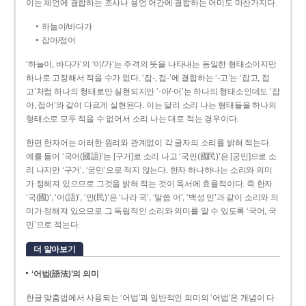
이는 체언에 결합하는 조사나 용언 어간에 결합하는 어미도 마찬가지다.
하늘이/바다가
잡아/접어
‘하늘이, 바다가’의 ‘이/가’는 주격의 뜻을 나타내는 동일한 형태소이지만
하나로 고정해서 적을 수가 없다. ‘잡-, 접-’에 결합하는 ‘-고’는 ‘잡고, 접
고’처럼 하나의 형태로만 실현되지만 ‘-아/-어’는 하나의 형태소인데도 ‘잡
아, 접어’와 같이 다르게 실현된다. 이는 달리 소리 나는 형태들을 하나의
형태소로 모두 적을 수 없어서 소리 나는 대로 적는 경우이다.
한편 한자어는 이러한 원리와 관계없이 각 글자의 소리를 밝혀 적는다.
예를 들어 ‘국어(國語)’는 [구거]로 소리 나고 ‘국민(國民)’은 [궁민]으로 소
리 나지만 ‘구거’, ‘궁민’으로 적지 않는다. 한자 하나하나는 소리와 의미
가 정해져 있으므로 그것을 밝혀 적는 것이 독서에 효율적이다. 즉 한자
‘국(國)’, ‘어(語)’, ‘민(民)’은 ‘나라 국’, ‘말씀 어’, ‘백성 민’과 같이 소리와 의
미가 정해져 있으므로 그 독립적인 소리와 의미를 알 수 있도록 ‘국어, 국
민’으로 적는다.
더 알아보기
‘어법(語法)’의 의미
한글 맞춤법에서 사용되는 ‘어법’과 일반적인 의미의 ‘어법’은 개념이 다