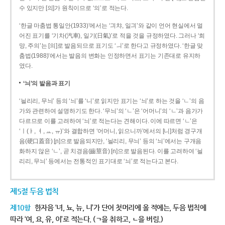
수 있지만 [의]가 원칙이므로 ‘의’로 적는다.
‘한글 마춤법 통일안(1933)’에서는 ‘긔챠, 일긔’와 같이 언어 현실에서 멀
어진 표기를 ‘기차(汽車), 일기(日氣)’로 적을 것을 규정하였다. 그러나 ‘희
망, 주의’는 [의]로 발음되므로 표기도 ‘ㅢ’로 한다고 규정하였다. ‘한글 맞
춤법(1988)’에서는 발음의 변화는 인정하면서 표기는 기존대로 유지하
였다.
‘늬’의 발음과 표기
‘늴리리, 무늬’ 등의 ‘늬’를 ‘니’로 읽지만 표기는 ‘늬’로 하는 것을 ‘ㄴ’의 음
가와 관련하여 설명하기도 한다. ‘무늬’의 ‘ㄴ’은 ‘어머니’의 ‘ㄴ’과 음가가
다르므로 이를 고려하여 ‘늬’로 적는다는 견해이다. 이에 따르면 ‘ㄴ’은
‘ㅣ(ㅑ, ㅕ, ㅛ, ㅠ)’와 결합하면 ‘어머니, 읽으니까’에서의 [니]처럼 경구개
음(硬口蓋音) [ɲ]으로 발음되지만, ‘늴리리, 무늬’ 등의 ‘늬’에서는 구개음
화하지 않은 ‘ㄴ’, 곧 치경음(齒莖音) [n]으로 발음된다. 이를 고려하여 ‘늴
리리, 무늬’ 등에서는 전통적인 표기대로 ‘늬’로 적는다고 본다.
제5절 두음 법칙
제10항
한자음 ‘녀, 뇨, 뉴, 니’가 단어 첫머리에 올 적에는, 두음 법칙에
따라 ‘여, 요, 유, 이’로 적는다. (ㄱ을 취하고, ㄴ을 버림.)