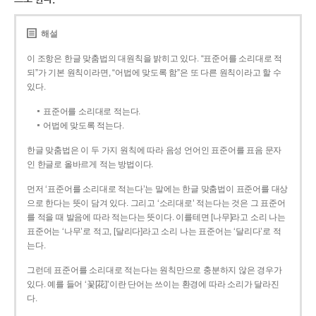
해설
이 조항은 한글 맞춤법의 대원칙을 밝히고 있다. “표준어를 소리대로 적
되”가 기본 원칙이라면, “어법에 맞도록 함”은 또 다른 원칙이라고 할 수
있다.
표준어를 소리대로 적는다.
어법에 맞도록 적는다.
한글 맞춤법은 이 두 가지 원칙에 따라 음성 언어인 표준어를 표음 문자
인 한글로 올바르게 적는 방법이다.
먼저 ‘표준어를 소리대로 적는다’는 말에는 한글 맞춤법이 표준어를 대상
으로 한다는 뜻이 담겨 있다. 그리고 ‘소리대로’ 적는다는 것은 그 표준어
를 적을 때 발음에 따라 적는다는 뜻이다. 이를테면 [나무]라고 소리 나는
표준어는 ‘나무’로 적고, [달리다]라고 소리 나는 표준어는 ‘달리다’로 적
는다.
그런데 표준어를 소리대로 적는다는 원칙만으로 충분하지 않은 경우가
있다. 예를 들어 ‘꽃[花]’이란 단어는 쓰이는 환경에 따라 소리가 달라진
다.