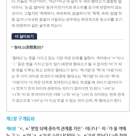
다. 이들은 ‘어간+어미’, ‘어근+어근’과 같이 두 개의 형태소가 결합된 말
이라서, ‘눈곱, 발바닥’ 등과 마찬가지로 된소리를 표기에 반영하지 않는
것이다. 그렇지만 ‘똑똑하다, 쓱싹쓱싹, 쌉쌀하다’의 ‘똑똑, 쓱싹, 쌉쌀’처
럼 같거나 비슷한 음절이 거듭되는 경우에는 예외적으로 된소리를 표기
에 반영하여 같은 글자로 적는다.
더 알아보기
형태소(形態素)란?
‘형태소’는 뜻을 가지고 있는 가장 작은 단위를 말한다. 국어에서 ‘ㅂ’이나
‘ㅣ’ 등은 뜻을 가지고 있지 않기 때문에 형태소가 될 수 없지만 ‘비’가 되
면 뜻을 이루는 최소 단위인 형태소가 된다. ‘책가방’은 ‘책’과 ‘가방’이라
는 두 가지 의미로 쪼개지기 때문에 형태소는 ‘책가방’이 아니라 ‘책’과
‘가방’이다. 더 작은 단위로 쪼개진다고 해도 쪼갰을 때 의미가 없어지거
나 쪼개기 전의 의미와 관련되는 의미가 없어지면 안 된다. ‘나비’는
‘나’와 ‘비’로 쪼개어지지만 이때 ‘나’와 ‘비’는 ‘나비’의 의미와는 전혀 관계
가 없으므로 ‘나비’는 더 이상 쪼갤 수 없는 의미 단위, 즉 형태소가 된다.
제2절 구개음화
제6항
‘ㄷ, ㅌ’ 받침 뒤에 종속적 관계를 가진 ‘- 이(-)’나 ‘- 히 -’가 올 적에
는 그 ‘ㄷ, ㅌ’이 ‘ㅈ, ㅊ’으로 소리 나더라도 ‘ㄷ, ㅌ’으로 적는다.(ㄱ을 취하