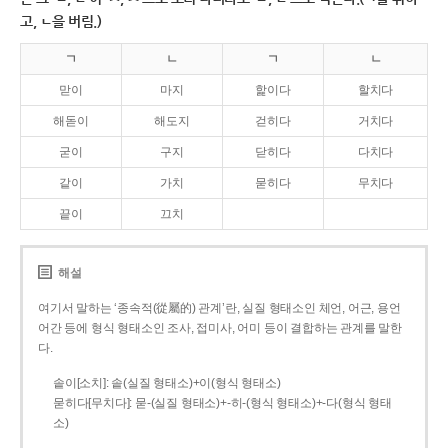
고, ㄴ을 버림.)
ㄱ
ㄴ
ㄱ
ㄴ
맏이
마지
핥이다
할치다
해돋이
해도지
걷히다
거치다
굳이
구지
닫히다
다치다
같이
가치
묻히다
무치다
끝이
끄치
해설
여기서 말하는 ‘종속적(從屬的) 관계’란, 실질 형태소인 체언, 어근, 용언
어간 등에 형식 형태소인 조사, 접미사, 어미 등이 결합하는 관계를 말한
다.
솥이[소치]: 솥(실질 형태소)+이(형식 형태소)
묻히다[무치다]: 묻­-(실질 형태소)+­-히­-(형식 형태소)+-다(형식 형태
소)