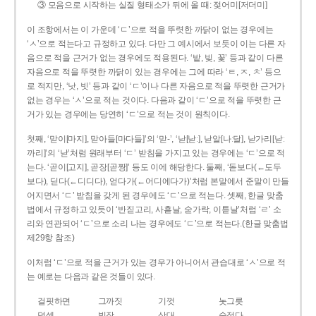
③ 모음으로 시작하는 실질 형태소가 뒤에 올 때: 젖어미[저더미]
이 조항에서는 이 가운데 ‘ㄷ’으로 적을 뚜렷한 까닭이 없는 경우에는
‘ㅅ’으로 적는다고 규정하고 있다. 다만 그 예시에서 보듯이 이는 다른 자
음으로 적을 근거가 없는 경우에도 적용된다. ‘밭, 빚, 꽃’ 등과 같이 다른
자음으로 적을 뚜렷한 까닭이 있는 경우에는 그에 따라 ‘ㅌ, ㅈ, ㅊ’ 등으
로 적지만, ‘낫, 빗’ 등과 같이 ‘ㄷ’이나 다른 자음으로 적을 뚜렷한 근거가
없는 경우는 ‘ㅅ’으로 적는 것이다. 다음과 같이 ‘ㄷ’으로 적을 뚜렷한 근
거가 있는 경우에는 당연히 ‘ㄷ’으로 적는 것이 원칙이다.
첫째, ‘맏이[마지], 맏아들[마다들]’의 ‘맏-’, ‘낟[낟ː], 낟알[나ː달], 낟가리[낟ː
까리]’의 ‘낟’처럼 원래부터 ‘ㄷ’ 받침을 가지고 있는 경우에는 ‘ㄷ’으로 적
는다. ‘곧이[고지], 곧장[곧짱]’ 등도 이에 해당한다. 둘째, ‘돋보다(←도두
보다), 딛다(←디디다), 얻다가(←어디에다가)’처럼 본말에서 준말이 만들
어지면서 ‘ㄷ’ 받침을 갖게 된 경우에도 ‘ㄷ’으로 적는다. 셋째, 한글 맞춤
법에서 규정하고 있듯이 ‘반짇고리, 사흗날, 숟가락, 이튿날’처럼 ‘ㄹ’ 소
리와 연관되어 ‘ㄷ’으로 소리 나는 경우에도 ‘ㄷ’으로 적는다.(한글 맞춤법
제29항 참조)
이처럼 ‘ㄷ’으로 적을 근거가 있는 경우가 아니어서 관습대로 ‘ㅅ’으로 적
는 예로는 다음과 같은 것들이 있다.
걸핏하면
그까짓
기껏
놋그릇
덧셈
빗장
삿대
숫접다