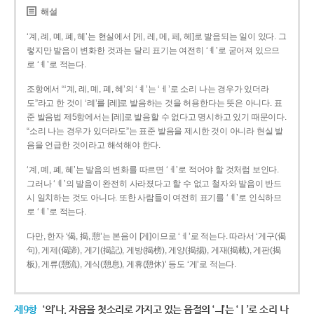
해설
‘계, 례, 몌, 폐, 혜’는 현실에서 [게, 레, 메, 페, 헤]로 발음되는 일이 있다. 그
렇지만 발음이 변화한 것과는 달리 표기는 여전히 ‘ㅖ’로 굳어져 있으므
로 ‘ㅖ’로 적는다.
조항에서 “‘계, 례, 몌, 폐, 혜’의 ‘ㅖ’는 ‘ㅔ’로 소리 나는 경우가 있더라
도”라고 한 것이 ‘례’를 [레]로 발음하는 것을 허용한다는 뜻은 아니다. 표
준 발음법 제5항에서는 [레]로 발음할 수 없다고 명시하고 있기 때문이다.
“소리 나는 경우가 있더라도”는 표준 발음을 제시한 것이 아니라 현실 발
음을 언급한 것이라고 해석해야 한다.
‘계, 몌, 폐, 혜’는 발음의 변화를 따르면 ‘ㅔ’로 적어야 할 것처럼 보인다.
그러나 ‘ㅖ’의 발음이 완전히 사라졌다고 할 수 없고 철자와 발음이 반드
시 일치하는 것도 아니다. 또한 사람들이 여전히 표기를 ‘ㅖ’로 인식하므
로 ‘ㅖ’로 적는다.
다만, 한자 ‘偈, 揭, 憩’는 본음이 [게]이므로 ‘ㅔ’로 적는다. 따라서 ‘게구(偈
句), 게제(偈諦), 게기(揭記), 게방(揭榜), 게양(揭揚), 게재(揭載), 게판(揭
板), 게류(憩流), 게식(憩息), 게휴(憩休)’ 등도 ‘게’로 적는다.
제9항
‘의’나, 자음을 첫소리로 가지고 있는 음절의 ‘ㅢ’는 ‘ㅣ’로 소리 나