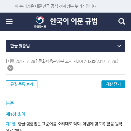
이 누리집은 대한민국 공식 전자정부 누리집입니다.
한글 맞춤법
[시행 2017. 3. 28.] 문화체육관광부 고시 제2017-12호(2017. 3. 28.)
규정 목록 보기
해설 닫기
본문
제1장 총칙
제1항
한글 맞춤법은 표준어를 소리대로 적되, 어법에 맞도록 함을 원칙
으로 한다.