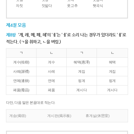
자칫
짓밟다
풋고추
햇곡식
제4절 모음
제8항
‘계, 례, 몌, 폐, 혜’의 ‘ㅖ’는 ‘ㅔ’로 소리 나는 경우가 있더라도 ‘ㅖ’로
적는다. (ㄱ을 취하고, ㄴ을 버림.)
ㄱ
ㄴ
ㄱ
ㄴ
계수(桂樹)
게수
혜택(惠澤)
헤택
사례(謝禮)
사레
계집
게집
연몌(連袂)
연메
핑계
핑게
폐품(廢品)
페품
계시다
게시다
다만, 다음 말은 본음대로 적는다.
게송(偈頌)
게시판(揭示板)
휴게실(休憩室)