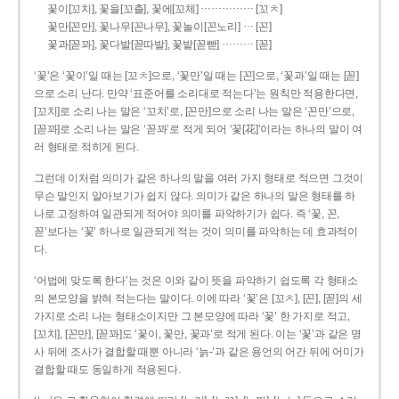
……………
꽃이[꼬치], 꽃을[꼬츨], 꽃에[꼬체]
[꼬ㅊ]
…
꽃만[꼰만], 꽃나무[꼰나무], 꽃놀이[꼰노리]
[꼰]
………
꽃과[꼳꽈], 꽃다발[꼳따발], 꽃밭[꼳빧]
[꼳]
‘꽃’은 ‘꽃이’일 때는 [꼬ㅊ]으로, ‘꽃만’일 때는 [꼰]으로, ‘꽃과’일 때는 [꼳]
으로 소리 난다. 만약 ‘표준어를 소리대로 적는다’는 원칙만 적용한다면,
[꼬치]로 소리 나는 말은 ‘꼬치’로, [꼰만]으로 소리 나는 말은 ‘꼰만’으로,
[꼳꽈]로 소리 나는 말은 ‘꼳꽈’로 적게 되어 ‘꽃[花]’이라는 하나의 말이 여
러 형태로 적히게 된다.
그런데 이처럼 의미가 같은 하나의 말을 여러 가지 형태로 적으면 그것이
무슨 말인지 알아보기가 쉽지 않다. 의미가 같은 하나의 말은 형태를 하
나로 고정하여 일관되게 적어야 의미를 파악하기가 쉽다. 즉 ‘꽃, 꼰,
꼳’보다는 ‘꽃’ 하나로 일관되게 적는 것이 의미를 파악하는 데 효과적이
다.
‘어법에 맞도록 한다’는 것은 이와 같이 뜻을 파악하기 쉽도록 각 형태소
의 본모양을 밝혀 적는다는 말이다. 이에 따라 ‘꽃’은 [꼬ㅊ], [꼰], [꼳]의 세
가지로 소리 나는 형태소이지만 그 본모양에 따라 ‘꽃’ 한 가지로 적고,
[꼬치], [꼰만], [꼳꽈]도 ‘꽃이, 꽃만, 꽃과’로 적게 된다. 이는 ‘꽃’과 같은 명
사 뒤에 조사가 결합할 때뿐 아니라 ‘늙-’과 같은 용언의 어간 뒤에 어미가
결합할 때도 동일하게 적용된다.