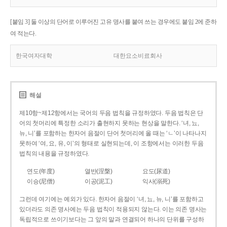
[붙임 3] 둘 이상의 단어로 이루어진 고유 명사를 붙여 쓰는 경우에도 붙임 2에 준하
여 적는다.
한국여자대학
대한요소비료회사
해설
제10항~제12항에서는 국어의 두음 법칙을 규정하였다. 두음 법칙은 단
어의 첫머리에 특정한 소리가 출현하지 못하는 현상을 말한다. ‘녀, 뇨,
뉴, 니’를 포함하는 한자어 음절이 단어 첫머리에 올 때는 ‘ㄴ’이 나타나지
못하여 ‘여, 요, 유, 이’의 형태로 실현되는데, 이 조항에서는 이러한 두음
법칙의 내용을 규정하였다.
연도(年度)
열반(涅槃)
요도(尿道)
이승(尼僧)
이공(泥工)
익사(溺死)
그런데 여기에는 예외가 있다. 한자어 음절이 ‘녀, 뇨, 뉴, 니’를 포함하고
있더라도 의존 명사에는 두음 법칙이 적용되지 않는다. 이는 의존 명사는
독립적으로 쓰이기보다는 그 앞의 말과 연결되어 하나의 단위를 구성하