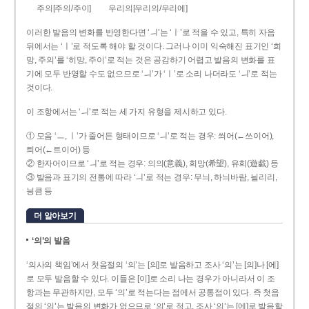
주의[주의/주이]
우리의[우리의/우리에]
이러한 발음의 변화를 반영한다면 ‘ㅢ’는 ‘ㅣ’로 적을 수 있고, 특히 자음
뒤에서는 ‘ㅣ’로 적도록 해야 할 것이다. 그러나 이미 익숙해진 표기인 ‘희
망, 주의’를 ‘히망, 주이’로 적는 것은 공감하기 어렵고 발음의 변화를 표
기에 모두 반영할 수도 없으므로 ‘ㅢ’가 ‘ㅣ’로 소리 나더라도 ‘ㅢ’로 적는
것이다.
이 조항에서는 ‘ㅢ’로 적는 세 가지 유형을 제시하고 있다.
① 모음 ‘ㅡ, ㅣ’가 줄어든 형태이므로 ‘ㅢ’로 적는 경우: 씌어(←쓰이어),
틔어(←트이어) 등
② 한자어이므로 ‘ㅢ’로 적는 경우: 의의(意義), 희망(希望), 유희(遊戱) 등
③ 발음과 표기의 전통에 따라 ‘ㅢ’로 적는 경우: 무늬, 하늬바람, 늴리리,
닁큼 등
더 알아보기
‘의’의 발음
‘의사의 책임’에서 첫음절의 ‘의’는 [의]로 발음하고 조사 ‘의’는 [의]나 [에]
로 모두 발음할 수 있다. 이들은 [이]로 소리 나는 경우가 아니라서 이 조
항과는 무관하지만, 모두 ‘의’로 적는다는 점에서 공통점이 있다. 즉 첫음
절의 ‘의’는 발음의 변화가 없으므로 ‘의’로 적고, 조사 ‘의’는 [에]로 발음할