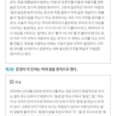
르다. 한글 맞춤법에서 말하는 ‘어법’은 표준어를 어떻게 적을지를 정해
놓은 것으로, 표기와 관련된 원리이다. 그런데 일반적인 의미의 ‘어법’은
‘말의 일정한 법칙’이라는 뜻으로 적용 범위가 무척 넓은 개념이다. 예를
들어 “동생이 밥을 먹는다.”라는 문장에서는 여러 가지 규칙을 찾아볼 수
있다. 서술어 ‘먹는다’는 주어와 목적어가 필요하며, 주어의 지시 대상을
가리키는 ‘동생’에는 조사 ‘가’가 아니라 ‘이’가 붙어야 하고, 목적어의 지
시 대상을 가리키는 ‘밥’에는 조사 ‘를’이 아니라 ‘을’이 붙어야 한다는 등
의 여러 가지 규칙이 적용되어 있는 것이다. 이 외에도 소리를 내고, 단어
를 만들고, 문장을 사용하는 데에는 수없이 많은 규칙이 필요하다. 이처
럼 언어를 조직하거나 운영하는 데에 필요한 규칙을 폭넓게 ‘어법(語
法)’이라고 한다.
제2항
문장의 각 단어는 띄어 씀을 원칙으로 한다.
해설
국어에서 단어를 단위로 띄어쓰기를 하는 것은 단어가 독립적으로 쓰이
는 말의 최소 단위이기 때문이다. ‘동생 밥 먹는다’에서 ‘동생’, ‘밥’, ‘먹는
다’는 각각이 단어이므로 띄어쓰기의 단위가 되어 ‘동생 밥 먹는다’로 띄
어 쓴다. 그런데 단어 가운데 조사는 독립성이 없어서 다른 단어와는 달
리 앞말에 붙여 쓴다. ‘동생이 밥을 먹는다’에서 ‘이’, ‘을’은 조사이므로 ‘동