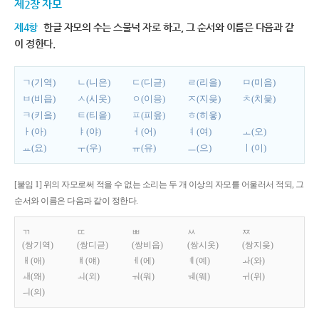
제2장 자모
제4항
한글 자모의 수는 스물넉 자로 하고, 그 순서와 이름은 다음과 같
이 정한다.
ㄱ(기역)
ㄴ(니은)
ㄷ(디귿)
ㄹ(리을)
ㅁ(미음)
ㅂ(비읍)
ㅅ(시옷)
ㅇ(이응)
ㅈ(지읒)
ㅊ(치읓)
ㅋ(키읔)
ㅌ(티읕)
ㅍ(피읖)
ㅎ(히읗)
ㅏ(아)
ㅑ(야)
ㅓ(어)
ㅕ(여)
ㅗ(오)
ㅛ(요)
ㅜ(우)
ㅠ(유)
ㅡ(으)
ㅣ(이)
[붙임 1] 위의 자모로써 적을 수 없는 소리는 두 개 이상의 자모를 어울러서 적되, 그
순서와 이름은 다음과 같이 정한다.
ㄲ
ㄸ
ㅃ
ㅆ
ㅉ
(쌍기역)
(쌍디귿)
(쌍비읍)
(쌍시옷)
(쌍지읒)
ㅐ(애)
ㅒ(얘)
ㅔ(에)
ㅖ(예)
ㅘ(와)
ㅙ(왜)
ㅚ(외)
ㅝ(워)
ㅞ(웨)
ㅟ(위)
ㅢ(의)