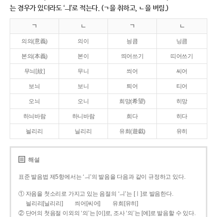
는 경우가 있더라도 ‘ㅢ’로 적는다. (ㄱ을 취하고, ㄴ을 버림.)
ㄱ
ㄴ
ㄱ
ㄴ
의의(意義)
의이
닁큼
닝큼
본의(本義)
본이
띄어쓰기
띠어쓰기
무늬[紋]
무니
씌어
씨어
보늬
보니
틔어
티어
오늬
오니
희망(希望)
히망
하늬바람
하니바람
희다
히다
늴리리
닐리리
유희(遊戱)
유히
해설
표준 발음법 제5항에서는 ‘ㅢ’의 발음을 다음과 같이 규정하고 있다.
① 자음을 첫소리로 가지고 있는 음절의 ‘ㅢ’는 [ㅣ]로 발음한다.
늴리리[닐리리]
씌어[씨어]
유희[유히]
② 단어의 첫음절 이외의 ‘의’는 [이]로, 조사 ‘의’는 [에]로 발음할 수 있다.