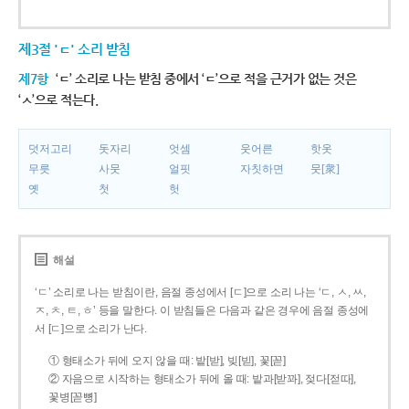
제3절 'ㄷ' 소리 받침
제7항
‘ㄷ’ 소리로 나는 받침 중에서 ‘ㄷ’으로 적을 근거가 없는 것은
‘ㅅ’으로 적는다.
덧저고리
돗자리
엇셈
웃어른
핫옷
무릇
사뭇
얼핏
자칫하면
뭇[衆]
옛
첫
헛
해설
‘ㄷ’ 소리로 나는 받침이란, 음절 종성에서 [ㄷ]으로 소리 나는 ‘ㄷ, ㅅ, ㅆ,
ㅈ, ㅊ, ㅌ, ㅎ’ 등을 말한다. 이 받침들은 다음과 같은 경우에 음절 종성에
서 [ㄷ]으로 소리가 난다.
① 형태소가 뒤에 오지 않을 때: 밭[받], 빚[빋], 꽃[꼳]
② 자음으로 시작하는 형태소가 뒤에 올 때: 밭과[받꽈], 젖다[젇따],
꽃병[꼳뼝]