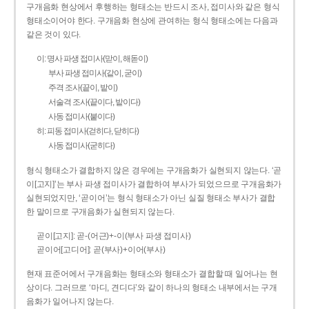
구개음화 현상에서 후행하는 형태소는 반드시 조사, 접미사와 같은 형식
형태소이어야 한다. 구개음화 현상에 관여하는 형식 형태소에는 다음과
같은 것이 있다.
이: 명사 파생 접미사(맏이, 해돋이)
부사 파생 접미사(같이, 굳이)
주격 조사(끝이, 밭이)
서술격 조사(끝이다, 밭이다)
사동 접미사(붙이다)
히: 피동 접미사(걷히다, 닫히다)
사동 접미사(굳히다)
형식 형태소가 결합하지 않은 경우에는 구개음화가 실현되지 않는다. ‘곧
이[고지]’는 부사 파생 접미사가 결합하여 부사가 되었으므로 구개음화가
실현되었지만, ‘곧이어’는 형식 형태소가 아닌 실질 형태소 부사가 결합
한 말이므로 구개음화가 실현되지 않는다.
곧이[고지]: 곧-­(어근)+­-이(부사 파생 접미사)
곧이어[고디어]: 곧(부사)+이어(부사)
현재 표준어에서 구개음화는 형태소와 형태소가 결합할 때 일어나는 현
상이다. 그러므로 ‘마디, 견디다’와 같이 하나의 형태소 내부에서는 구개
음화가 일어나지 않는다.