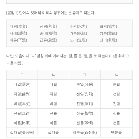
[붙임 1] 단어의 첫머리 이외의 경우에는 본음대로 적는다.
개량(改良)
선량(善良)
수력(水力)
협력(協力)
사례(謝禮)
혼례(婚禮)
와룡(臥龍)
쌍룡(雙龍)
하류(下流)
급류(急流)
도리(道理)
진리(眞理)
다만, 모음이나 ‘ㄴ’ 받침 뒤에 이어지는 ‘렬, 률’은 ‘열, 율’로 적는다.(ㄱ을 취하고
ㄴ을 버림.)
ㄱ
ㄴ
ㄱ
ㄴ
나열(羅列)
나렬
분열(分裂)
분렬
치열(齒列)
치렬
선열(先烈)
선렬
비열(卑劣)
비렬
진열(陳列)
진렬
규율(規律)
규률
선율(旋律)
선률
비율(比率)
비률
전율(戰慄)
전률
실패율(失敗率)
실패률
백분율(百分率)
백분률