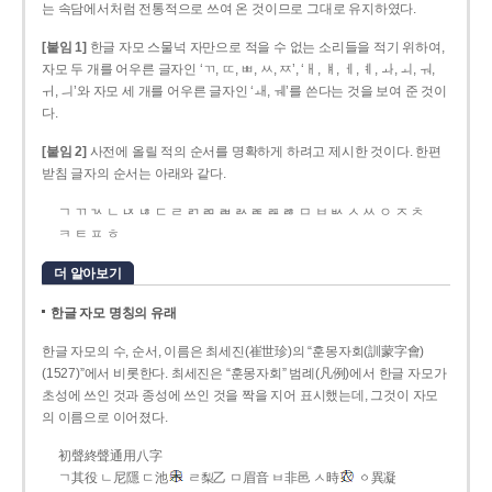
는 속담에서처럼 전통적으로 쓰여 온 것이므로 그대로 유지하였다.
[붙임 1]
한글 자모 스물넉 자만으로 적을 수 없는 소리들을 적기 위하여,
자모 두 개를 어우른 글자인 ‘ㄲ, ㄸ, ㅃ, ㅆ, ㅉ’, ‘ㅐ, ㅒ, ㅔ, ㅖ, ㅘ, ㅚ, ㅝ,
ㅟ, ㅢ’와 자모 세 개를 어우른 글자인 ‘ㅙ, ㅞ’를 쓴다는 것을 보여 준 것이
다.
[붙임 2]
사전에 올릴 적의 순서를 명확하게 하려고 제시한 것이다. 한편
받침 글자의 순서는 아래와 같다.
ㄱ ㄲ ㄳ ㄴ ㄵ ㄶ ㄷ ㄹ ㄺ ㄻ ㄼ ㄽ ㄾ ㄿ ㅀ ㅁ ㅂ ㅄ ㅅ ㅆ ㅇ ㅈ ㅊ
ㅋ ㅌ ㅍ ㅎ
더 알아보기
한글 자모 명칭의 유래
한글 자모의 수, 순서, 이름은 최세진(崔世珍)의 “훈몽자회(訓蒙字會)
(1527)”에서 비롯한다. 최세진은 “훈몽자회” 범례(凡例)에서 한글 자모가
초성에 쓰인 것과 종성에 쓰인 것을 짝을 지어 표시했는데, 그것이 자모
의 이름으로 이어졌다.
初聲終聲通用八字
ㄱ其役 ㄴ尼隱 ㄷ池
ㄹ梨乙 ㅁ眉音 ㅂ非邑 ㅅ時
ㆁ異凝