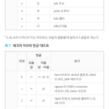
o
오
udo 우도
ó
우
próba 프루바
u
우
kula 쿨라
y
이
daktyl 닥틸
* ż, sz, rz의 '시'와 j의 '이'는 뒤따르는 모음과 결합할 때 합쳐서 1 음절로 적는다.
표 7
체코어 자모와 한글 대조표
한글
자모
보기
모음
자음
앞
앞ㆍ어말
barva 바르바, obchod 옵호트, dobrý
b
ㅂ
ㅂ, 브, 프
도브리, jeřab 예르자프
cigareta 치가레타, nemocnice
c
ㅊ
츠
네모츠니체, nemoc 네모츠
čapek 차페크, kulečnik 쿨레치니크,
č
ㅊ
치
míč 미치