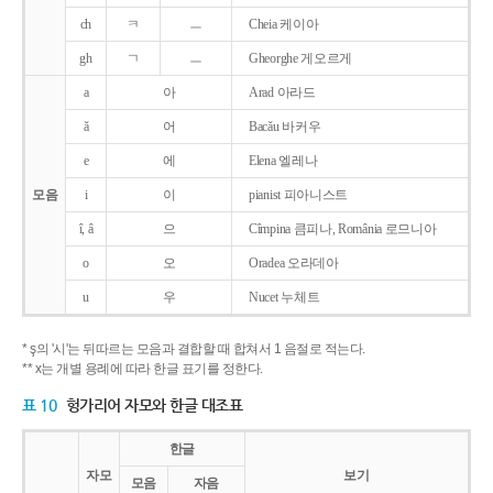
ch
ㅋ
ㅡ
Cheia 케이아
gh
ㄱ
ㅡ
Gheorghe 게오르게
a
아
Arad 아라드
ǎ
어
Bacǎu 바커우
e
에
Elena 엘레나
모음
i
이
pianist 피아니스트
î, â
으
Cîmpina 큼피나, România 로므니아
o
오
Oradea 오라데아
u
우
Nucet 누체트
* ş의 '시'는 뒤따르는 모음과 결합할 때 합쳐서 1 음절로 적는다.
** x는 개별 용례에 따라 한글 표기를 정한다.
표 10
헝가리어 자모와 한글 대조표
한글
자모
보기
모음
자음