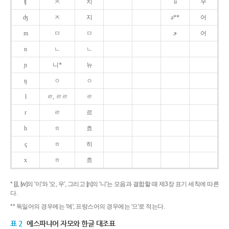
ʧ
ㅊ
치
u
우
ʤ
ㅈ
지
ə**
어
m
ㅁ
ㅁ
ɚ
어
n
ㄴ
ㄴ
ɲ
니*
뉴
ŋ
ㅇ
ㅇ
l
ㄹ, ㄹㄹ
ㄹ
r
ㄹ
르
h
ㅎ
흐
ç
ㅎ
히
x
ㅎ
흐
* [j], [w]의 '이'와 '오, 우', 그리고 [ɲ]의 '니'는 모음과 결합할 때 제3장 표기 세칙에 따른
다.
** 독일어의 경우에는 '에', 프랑스어의 경우에는 '으'로 적는다.
표 2
에스파냐어 자모와 한글 대조표