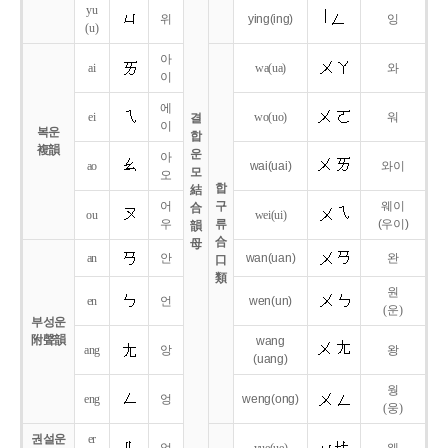
yu
위
ying
(ing)
잉
(u)
아
ai
wa
(ua)
와
이
에
ei
wo
(uo)
워
결
이
복운
합
複韻
운
아
ao
wai
(uai)
와이
모
오
합
結
어
구
웨이
合
ou
wei
(ui)
우
류
(우이)
韻
合
母
an
안
wan
(uan)
완
口
類
원
en
언
wen
(un)
(운)
부성운
附聲韻
wang
ang
앙
왕
(uang)
웡
eng
엉
weng
(ong)
(웅)
권설운
er