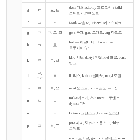
dach 다흐, zdrowy 즈드로비, słodki
d
ㄷ
드, 트
스워트키, pod 포트
f
ㅍ
프
fasola 파솔라, befsztyk 베프슈티크
g
ㄱ
ㄱ, 그, 크
góra 구라, grad 그라트, targ 타르크
herbata 헤르바타, Hrubieszów
h
ㅎ
흐
흐루비에슈프
kino 키노, daktyl 닥틸, król 크룰, bank
k
ㅋ
ㄱ, 크
반크
ㄹ,
l
ㄹ
lis 리스, kolano 콜라노, motyl 모틸
ㄹㄹ
m
ㅁ
ㅁ, 므
most 모스트, zimno 짐노, sam 삼
nerka 네르카, dokument 도쿠멘트,
n
ㄴ
ㄴ
dywan 디반
ń
ㅡ
ㄴ
Gdańsk 그단스크, Poznań 포즈난
para 파라, Słupsk 스웁스크, chłop
p
ㅍ
ㅂ, 프
흐워프
rower 로베르, garnek 가르네크, sznur