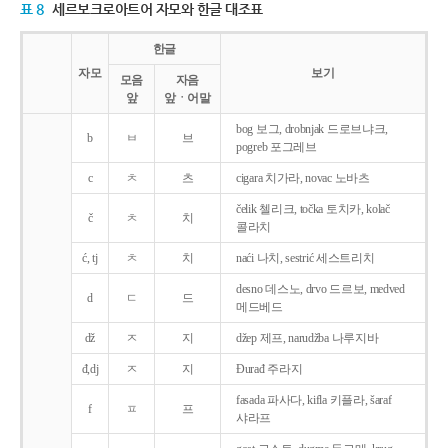
표 8
세르보크로아트어 자모와 한글 대조표
한글
자모
보기
모음
자음
앞
앞ㆍ어말
bog 보그, drobnjak 드로브냐크,
b
ㅂ
브
pogreb 포그레브
c
ㅊ
츠
cigara 치가라, novac 노바츠
čelik 첼리크, točka 토치카, kolač
č
ㅊ
치
콜라치
ć, tj
ㅊ
치
naći 나치, sestrić 세스트리치
desno 데스노, drvo 드르보, medved
d
ㄷ
드
메드베드
dž
ㅈ
지
džep 제프, narudžba 나루지바
đ,dj
ㅈ
지
Ðurađ 주라지
fasada 파사다, kifla 키플라, šaraf
f
ㅍ
프
샤라프