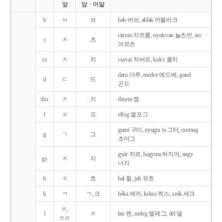
앞
앞ㆍ어말
b
ㅂ
브
bab 버브, ablak 어블러크
citrom 치트롬, nyolcvan 뇰츠번, arc
c
ㅊ
츠
어르츠
cs
ㅊ
치
csavar 처버르, kulcs 쿨치
daru 더루, medve 메드베, gond
d
ㄷ
드
곤드
dzs
ㅈ
지
dzsem 젬
f
ㅍ
프
elfog 엘포그
gumi 구미, nyugta 뉴그터, csomag
g
ㄱ
그
초머그
gyár 자르, hagyma 허지머, nagy
gy
ㅈ
지
너지
h
ㅎ
흐
hal 헐, juh 유흐
k
ㅋ
ㄱ, 크
béka 베커, keksz 켁스, szék 세크
ㄹ,
l
ㄹ
len 렌, meleg 멜레그, dél 델
ㄹㄹ