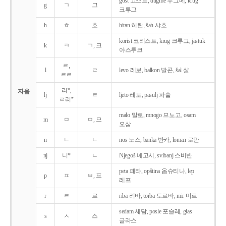
gost 고스트, dugme 두그메, krug
g
ㄱ
그
크루그
h
ㅎ
흐
hitan 히탄, šah 샤흐
korist 코리스트, krug 크루그, jastuk
k
ㅋ
ㄱ, 크
야스투크
ㄹ,
l
ㄹ
levo 레보, balkon 발콘, šal 샬
ㄹㄹ
리*,
자음
lj
ㄹ
ljeto 레토, pasulj 파술
ㄹ리*
malo 말로, mnogo 므노고, osam
m
ㅁ
ㅁ, 므
오삼
n
ㄴ
ㄴ
nos 노스, banka 반카, loman 로만
nj
니*
ㄴ
Njegoš 녜고시, svibanj 스비반
peta 페타, opština 옵슈티나, lep
p
ㅍ
ㅂ, 프
레프
r
ㄹ
르
riba 리바, torba 토르바, mir 미르
sedam 세담, posle 포슬레, glas
s
ㅅ
스
글라스