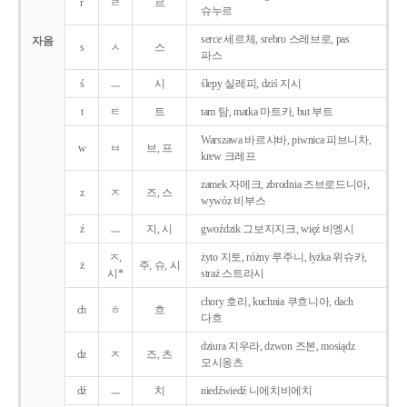
r
ㄹ
르
슈누르
serce 세르체, srebro 스레브로, pas
자음
s
ㅅ
스
파스
ś
ㅡ
시
ślepy 실레피, dziś 지시
t
ㅌ
트
tam 탐, matka 마트카, but 부트
Warszawa 바르샤바, piwnica 피브니차,
w
ㅂ
브, 프
krew 크레프
zamek 자메크, zbrodnia 즈브로드니아,
z
ㅈ
즈, 스
wywóz 비부스
ź
ㅡ
지, 시
gwoździk 그보지지크, więź 비엥시
ㅈ,
żyto 지토, różny 루주니, łyżka 위슈카,
ż
주, 슈, 시
시*
straż 스트라시
chory 호리, kuchnia 쿠흐니아, dach
ch
ㅎ
흐
다흐
dziura 지우라, dzwon 즈본, mosiądz
dz
ㅈ
즈, 츠
모시옹츠
dź
ㅡ
치
niedźwiedź 니에치비에치