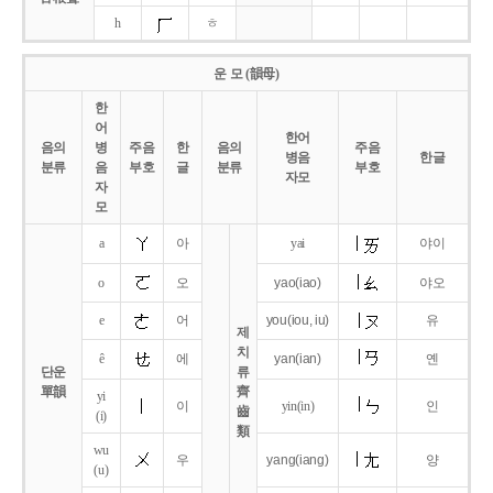
h
ㅎ
운 모 (韻母)
한
어
한어
음의
병
주음
한
음의
주음
병음
한글
분류
음
부호
글
분류
부호
자모
자
모
a
아
yai
야이
o
오
yao
(iao)
야오
e
어
you
(iou,
iu)
유
제
치
ê
에
yan
(ian)
옌
단운
류
單韻
齊
yi
이
yin(in)
인
齒
(i)
類
wu
우
yang
(iang)
양
(u)