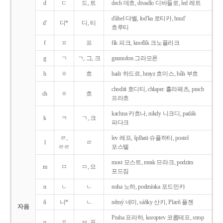
d
ㄷ
드, 트
dech 데흐, divadlo 디바들로, led 레트
d'ábel 댜벨, lod'ka 로티카, hrud'
d'
디*
디, 티
흐루티
f
ㅍ
프
fík 피크, knoflík 크노플리크
g
ㄱ
ㄱ, 그, 크
gramofon 그라모폰
h
ㅎ
흐
hadr 하드르, hmyz 흐미스, bůh 부흐
choditi 호디티, chlapec 흘라페츠, prach
ch
ㅎ
흐
프라흐
kachna 카흐나, nikdy 니크디, padák
k
ㅋ
ㄱ, 크
파다크
ㄹ,
lev 레프, šplhati 슈플하티, postel
l
ㄹ
ㄹㄹ
포스텔
most 모스트, mrak 므라크, podzim
m
ㅁ
ㅁ, 므
포드짐
n
ㄴ
ㄴ
noha 노하, podmínka 포드민카
ň
니*
ㄴ
němý 네미, sáňky 산키, Plzeň 플젠
자음
Praha 프라하, koroptev 코롭테프, strop
p
ㅍ
ㅂ, 프