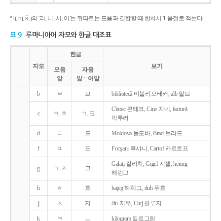
* lj, nj, š, j의 '리, 니, 시, 이'는 뒤따르는 모음과 결합할 때 합쳐서 1 음절로 적는다.
표 9
루마니아어 자모와 한글 대조표
한글
자모
보기
모음
자음
앞
앞ㆍ어말
b
ㅂ
브
bibliotecǎ 비블리오테커, alb 알브
Cîntec 큰테크, Cine 치네, facturǎ
c
ㅋ, ㅊ
ㄱ, 크
팍투러
d
ㄷ
드
Moldova 몰도바, Brad 브라드
f
ㅍ
프
Focşani 폭샤니, Cartof 카르토프
Galaţi 갈라치, Gigel 지젤, hering
g
ㄱ, ㅈ
그
헤린그
h
ㅎ
흐
haţeg 하체그, duh 두흐
j
ㅈ
지
Jiu 지우, Cluj 클루지
k
ㅋ
ㅡ
kilogram 킬로그람