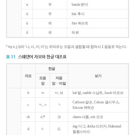
u
우
bunda 분더
ú
우
hús 후시
ü
위
füst 퓌슈트
ű
위
fű 퓌
* ny, s, j, ly의 ‘니, 시, 이, 이’는 뒤따르는 모음과 결합할 때 합쳐서 1 음절로 적는다.
표 11
스웨덴어 자모와 한글 대조표
한글
자모
보기
모음
자음
앞
앞ㆍ어말
b
ㅂ
ㅂ, 브
bal 발, snabbt 스납트, Jacob 야코브
Carlsson 칼손, Celsius 셀시우스,
c
ㅋ, ㅅ
ㄱ
Ericson 에릭손
ch
시*
크
charm 샤름, och 오크
dag 다그, dricka 드리카, Halmstad
d
ㄷ
드
할름스타드