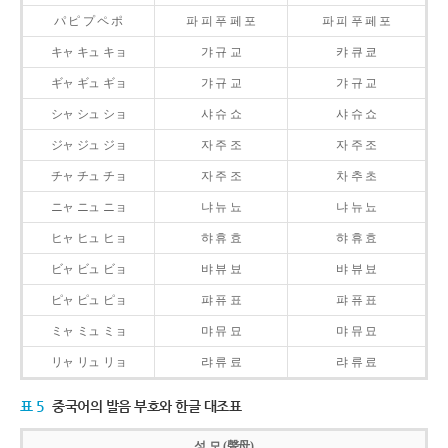
パ ピ プ ペ ポ
파 피 푸 페 포
파 피 푸 페 포
キャ キュ キョ
갸 규 교
캬 큐 쿄
ギャ ギュ ギョ
갸 규 교
갸 규 교
シャ シュ ショ
샤 슈 쇼
샤 슈 쇼
ジャ ジュ ジョ
자 주 조
자 주 조
チャ チュ チョ
자 주 조
차 추 초
ニャ ニュ ニョ
냐 뉴 뇨
냐 뉴 뇨
ヒャ ヒュ ヒョ
햐 휴 효
햐 휴 효
ビャ ビュ ビョ
뱌 뷰 뵤
뱌 뷰 뵤
ピャ ピュ ピョ
퍄 퓨 표
퍄 퓨 표
ミャ ミュ ミョ
먀 뮤 묘
먀 뮤 묘
リャ リュ リョ
랴 류 료
랴 류 료
표 5
중국어의 발음 부호와 한글 대조표
성 모 (聲母)