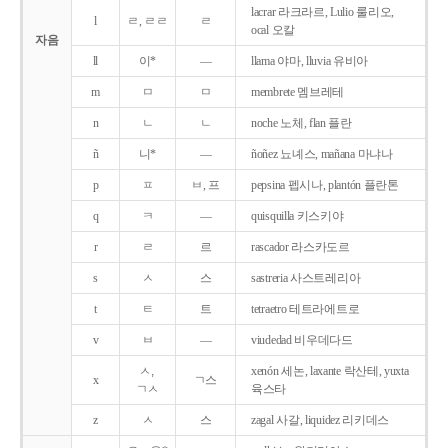
lacrar 라크라르, Lulio 룰리오,
l
ㄹ, ㄹㄹ
ㄹ
ocal 오칼
자음
ll
이*
―
llama 야마, lluvia 유비아
m
ㅁ
ㅁ
membrete 멤브레테
n
ㄴ
ㄴ
noche 노체, flan 플란
ñ
니*
―
ñoñez 뇨녜스, mañana 마냐나
p
ㅍ
ㅂ, 프
pepsina 펩시나, plantón 플란톤
q
ㅋ
―
quisquilla 키스키야
r
ㄹ
르
rascador 라스카도르
s
ㅅ
스
sastreria 사스트레리아
t
ㅌ
트
tetraetro 테트라에트로
v
ㅂ
―
viudedad 비우데다드
ㅅ,
xenón 세논, laxante 락산테, yuxta
x
ㄱ스
ㄱㅅ
육스타
z
ㅅ
스
zagal 사갈, liquidez 리키데스