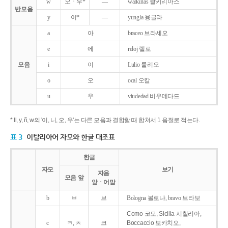
w
오ㆍ우*
―
walkirias 왈키리아스
반모음
y
이*
―
yungla 융글라
a
아
braceo 브라세오
e
에
reloj 렐로
모음
i
이
Lulio 룰리오
o
오
ocal 오칼
u
우
viudedad 비우데다드
* ll, y, ñ, w의 '이, 니, 오, 우'는 다른 모음과 결합할 때 합쳐서 1 음절로 적는다.
표 3
이탈리아어 자모와 한글 대조표
한글
자모
보기
자음
모음 앞
앞ㆍ어말
b
ㅂ
브
Bologna 볼로냐, bravo 브라보
Como 코모, Sicilia 시칠리아,
c
ㅋ, ㅊ
크
Boccaccio 보카치오,