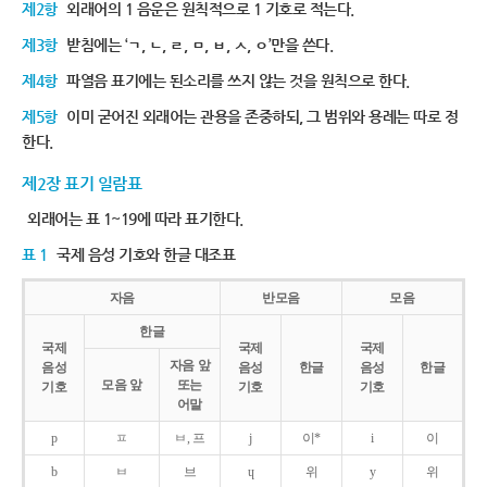
제2항
외래어의 1 음운은 원칙적으로 1 기호로 적는다.
제3항
받침에는 ‘ㄱ, ㄴ, ㄹ, ㅁ, ㅂ, ㅅ, ㅇ’만을 쓴다.
제4항
파열음 표기에는 된소리를 쓰지 않는 것을 원칙으로 한다.
제5항
이미 굳어진 외래어는 관용을 존중하되, 그 범위와 용례는 따로 정
한다.
제2장 표기 일람표
외래어는 표 1~19에 따라 표기한다.
표 1
국제 음성 기호와 한글 대조표
자음
반모음
모음
한글
국제
국제
국제
자음 앞
음성
음성
한글
음성
한글
모음 앞
또는
기호
기호
기호
어말
p
ㅍ
ㅂ, 프
j
이*
i
이
b
ㅂ
브
ɥ
위
y
위