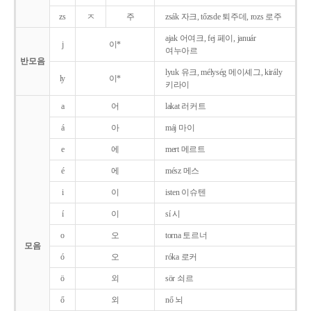
zs
ㅈ
주
zsák 자크, tőzsde 퇴주데, rozs 로주
ajak 어여크, fej 페이, január
j
이*
여누아르
반모음
lyuk 유크, mélység 메이셰그, király
ly
이*
키라이
a
어
lakat 러커트
á
아
máj 마이
e
에
mert 메르트
é
에
mész 메스
i
이
isten 이슈텐
í
이
sí 시
o
오
torna 토르너
모음
ó
오
róka 로커
ö
외
sör 쇠르
ő
외
nő 뇌