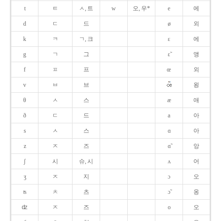
t
ㅌ
ㅅ, 트
w
오, 우*
e
에
d
ㄷ
드
ø
외
k
ㅋ
ㄱ, 크
ɛ
에
g
ㄱ
그
ɛ̃
앵
f
ㅍ
프
œ
외
v
ㅂ
브
욍
θ
ㅅ
스
æ
애
ð
ㄷ
드
a
아
s
ㅅ
스
ɑ
아
z
ㅈ
즈
ɑ̃
앙
ʃ
시
슈, 시
ʌ
어
ʒ
ㅈ
지
ɔ
오
ʦ
ㅊ
츠
ɔ̃
옹
ʣ
ㅈ
즈
o
오