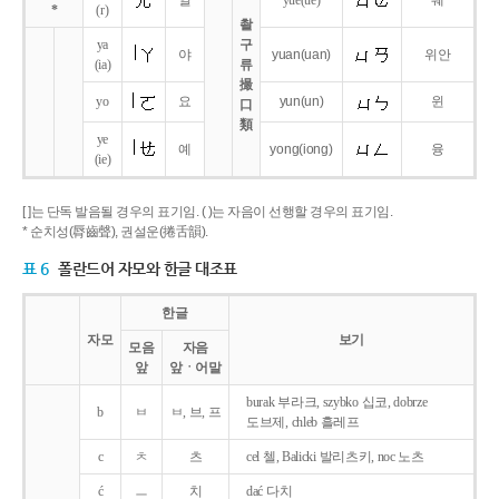
얼
yue
(ue)
웨
*
(r)
촬
ya
구
야
yuan
(uan)
위안
(ia)
류
撮
yo
요
yun
(un)
윈
口
類
ye
예
yong
(iong)
융
(ie)
[ ]는 단독 발음될 경우의 표기임. ( )는 자음이 선행할 경우의 표기임.
* 순치성(脣齒聲), 권설운(捲舌韻).
표 6
폴란드어 자모와 한글 대조표
한글
자모
보기
모음
자음
앞
앞ㆍ어말
burak 부라크, szybko 십코, dobrze
b
ㅂ
ㅂ, 브, 프
도브제, chleb 흘레프
c
ㅊ
츠
cel 첼, Balicki 발리츠키, noc 노츠
ć
ㅡ
치
dać 다치