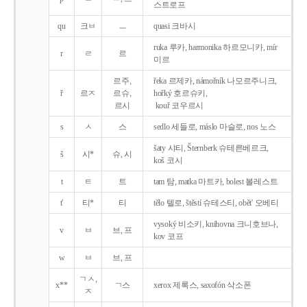
스트로프
qu
크ㅂ
ㅡ
quasi 크바시
ruka 루카, harmonika 하르모니카, mír
r
ㄹ
르
미르
르주,
řeka 르제카, námořník 나모르주니크,
ř
르ㅈ
르슈,
hořký 호르슈키,
르시
kouř 코우르시
s
ㅅ
스
sedlo 세들로, máslo 마슬로, nos 노스
šaty 샤티, Šternberk 슈테른베르크,
š
시*
슈, 시
koš 코시
t
ㅌ
트
tam 탐, matka 마트카, bolest 볼레스트
t'
티*
티
tělo 텔로, štěstí 슈테스티, obět' 오베티
vysoký 비소키, knihovna 크니호브나,
v
ㅂ
브, 프
kov 코프
w
ㅂ
브, 프
ㄱㅅ,
x**
ㄱ스
xerox 제록스, saxofón 삭소폰
ㅈ