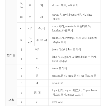
dż,
ㅈ
치
drzewo 제보, łodż 워치
drz
czysty 치스티, beczka 베치카, klucz
cz
ㅊ
치
클루치
szary 샤리, musztarda 무슈타르다,
sz
시*
슈, 시
kapelusz 카펠루시
ㅈ,
rzeka 제카, Przemyśl 프셰미실, kołnierz
rz
주, 슈, 시
시*
코우니에시
j
이*
jasny 야스니, kraj 크라이
반모음
łono 워노, głowa 그워바, bułka 부우카,
ł
우
kanał 카나우
a
아
trawa 트라바
ą̨
옹
trąba 트롱바, mąka 몽카, kąt 콩트, tą 통
e
에
zero 제로
kępa 켕파, węgorz 벵고시, Częstochowa
ę
엥, 에
쳉스토호바, proszę 프로셰
모음
i
이
zima 지마