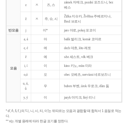
zámek 자메크, pozdní 포즈드니, bez
z
ㅈ
즈, 스
베스
Žižka 지슈카, Žvěřina 주베르지나,
ž
ㅈ
주, 슈, 시
Brož 브로시
반모음
j
이*
jaro 야로, pokoj 포코이
a, á
아
balík 발리크, komár 코마르
e, é
에
dech 데흐, léto 레토
ě
예
sěst 셰스트, věk 베크
i, í
이
kino 키노, míra 미라
모음
o,ó
오
obec 오베츠, nervózni 네르보즈니
u, ú,
우
buben 부벤, úrok 우로크, dům 둠
ů
y, ý
이
jazyk
야지크, líný 리니
* d', ň, š, t', j의 '디, 니, 시, 티, 이'는 뒤따르는 모음과 결합할 때 합쳐서 1 음절로 적는
다.
** x는 개별 용례에 따라 한글 표기를 정한다.