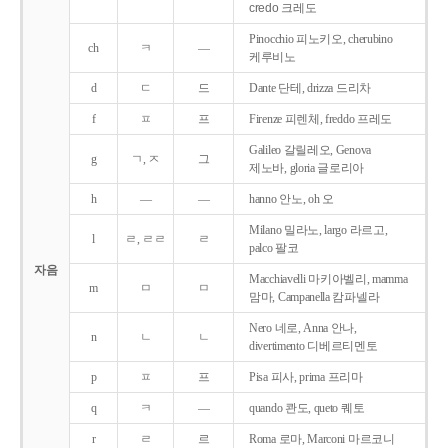
credo 크레도
Pinocchio 피노키오, cherubino
ch
ㅋ
―
케루비노
d
ㄷ
드
Dante 단테, drizza 드리차
f
ㅍ
프
Firenze 피렌체, freddo 프레도
Galileo 갈릴레오, Genova
g
ㄱ, ㅈ
그
제노바, gloria 글로리아
h
―
―
hanno 안노, oh 오
Milano 밀라노, largo 라르고,
l
ㄹ, ㄹㄹ
ㄹ
palco 팔코
자음
Macchiavelli 마키아벨리, mamma
m
ㅁ
ㅁ
맘마, Campanella 캄파넬라
Nero 네로, Anna 안나,
n
ㄴ
ㄴ
divertimento 디베르티멘토
p
ㅍ
프
Pisa 피사, prima 프리마
q
ㅋ
―
quando 콴도, queto 퀘토
r
ㄹ
르
Roma 로마, Marconi 마르코니