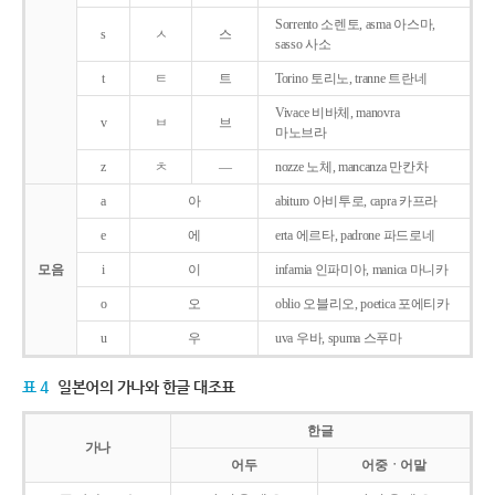
Sorrento 소렌토, asma 아스마,
s
ㅅ
스
sasso 사소
t
ㅌ
트
Torino 토리노, tranne 트란네
Vivace 비바체, manovra
v
ㅂ
브
마노브라
z
ㅊ
―
nozze 노체, mancanza 만칸차
a
아
abituro 아비투로, capra 카프라
e
에
erta 에르타, padrone 파드로네
모음
i
이
infamia 인파미아, manica 마니카
o
오
oblio 오블리오, poetica 포에티카
u
우
uva 우바, spuma 스푸마
표 4
일본어의 가나와 한글 대조표
한글
가나
어두
어중ㆍ어말