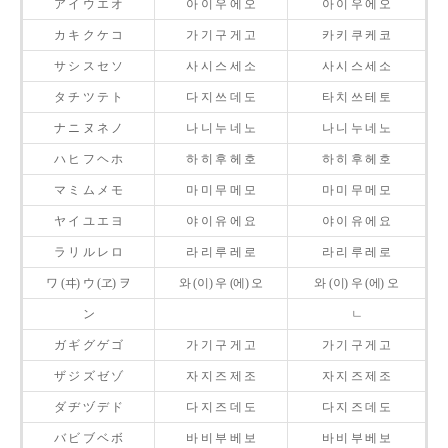
ア イ ウ エ オ
아 이 우 에 오
아 이 우 에 오
カ キ ク ケ コ
가 기 구 게 고
카 키 쿠 케 코
サ シ ス セ ソ
사 시 스 세 소
사 시 스 세 소
タ チ ツ テ ト
다 지 쓰 데 도
타 치 쓰 테 토
ナ ニ ヌ ネ ノ
나 니 누 네 노
나 니 누 네 노
ハ ヒ フ ヘ ホ
하 히 후 헤 호
하 히 후 헤 호
マ ミ ム メ モ
마 미 무 메 모
마 미 무 메 모
ヤ イ ユ エ ヨ
야 이 유 에 요
야 이 유 에 요
ラ リ ル レ ロ
라 리 루 레 로
라 리 루 레 로
ワ (ヰ) ウ (ヱ) ヲ
와 (이) 우 (에) 오
와 (이) 우 (에) 오
ン
ㄴ
ガ ギ グ ゲ ゴ
가 기 구 게 고
가 기 구 게 고
ザ ジ ズ ゼ ゾ
자 지 즈 제 조
자 지 즈 제 조
ダ ヂ ヅ デ ド
다 지 즈 데 도
다 지 즈 데 도
バ ビ ブ ベ ボ
바 비 부 베 보
바 비 부 베 보