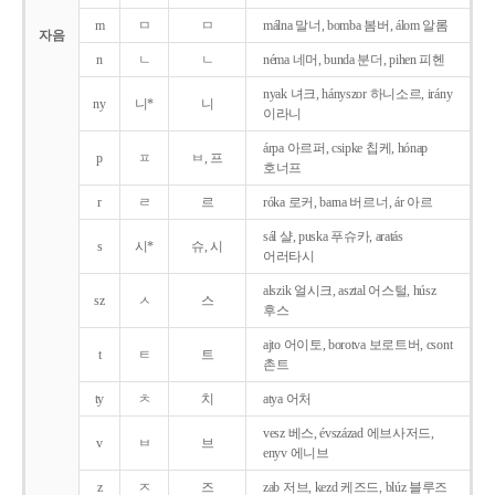
m
ㅁ
ㅁ
málna 말너, bomba 봄버, álom 알롬
자음
n
ㄴ
ㄴ
néma 네머, bunda 분더, pihen 피헨
nyak 녀크, hányszor 하니소르, irány
ny
니*
니
이라니
árpa 아르퍼, csipke 칩케, hónap
p
ㅍ
ㅂ, 프
호너프
r
ㄹ
르
róka 로커, barna 버르너, ár 아르
sál 샬, puska 푸슈카, aratás
s
시*
슈, 시
어러타시
alszik 얼시크, asztal 어스털, húsz
sz
ㅅ
스
후스
ajto 어이토, borotva 보로트버, csont
t
ㅌ
트
촌트
ty
ㅊ
치
atya 어처
vesz 베스, évszázad 에브사저드,
v
ㅂ
브
enyv 에니브
z
ㅈ
즈
zab 저브, kezd 케즈드, blúz 블루즈