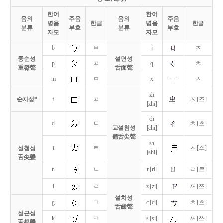
한어
한어
음의
주음
음의
주음
병음
한글
병음
한글
분류
부호
분류
부호
자모
자모
b
ㅂ
j
ㅈ
중순성
설면성
p
ㅍ
q
ㅊ
重脣聲
舌面聲
m
ㅁ
x
ㅅ
zh
순치성*
f
ㅍ
ㅈ [즈]
[zhi]
ch
d
ㄷ
ㅊ [츠]
교설첨성
[chi]
翹舌尖聲
sh
t
ㅌ
ㅅ [스]
설첨성
[shi]
舌尖聲
ㄖ
n
ㄴ
r [ri]
ㄹ [르]
l
ㄹ
z [zi]
ㅉ [쯔]
설치성
g
ㄱ
c [ci]
ㅊ [츠]
舌齒聲
설근성
k
ㅋ
s [si]
ㅆ [쓰]
舌根聲