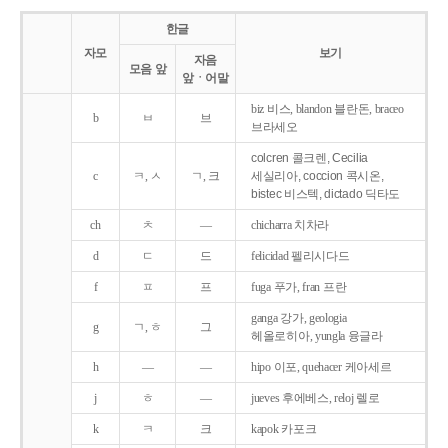
한글
자모
보기
자음
모음 앞
앞ㆍ어말
biz 비스, blandon 블란돈, braceo
b
ㅂ
브
브라세오
colcren 콜크렌, Cecilia
c
ㅋ, ㅅ
ㄱ, 크
세실리아, coccion 콕시온,
bistec 비스텍, dictado 딕타도
ch
ㅊ
―
chicharra 치차라
d
ㄷ
드
felicidad 펠리시다드
f
ㅍ
프
fuga 푸가, fran 프란
ganga 강가, geologia
g
ㄱ, ㅎ
그
헤올로히아, yungla 융글라
h
―
―
hipo 이포, quehacer 케아세르
j
ㅎ
―
jueves 후에베스, reloj 렐로
k
ㅋ
크
kapok 카포크