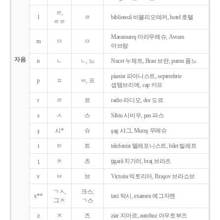
ㄹ,
l
ㄹ
bibliotecǎ 비블리오테커, hotel 호텔
ㄹㄹ
Maramureş 마라무레슈, Avram
m
ㅁ
ㅁ
아브람
자음
n
ㄴ
ㄴ, 느
Nucet 누체트, Bran 브란, pumn 품느
pianist 피아니스트, septembrie
p
ㅍ
ㅂ, 프
셉템브리에, cap 카프
r
ㄹ
르
radio 라디오, dor 도르
s
ㅅ
스
Sibiu 시비우, pas 파스
ş
시*
슈
şag 샤그, Mureş 무레슈
t
ㅌ
트
telefonist 텔레포니스트, bilet 빌레트
ţ
ㅊ
츠
ţigarǎ 치가러, braţ 브라츠
v
ㅂ
브
Victoria 빅토리아, Braşov 브라쇼브
ㄱㅅ,
크스,
x**
taxi 탁시, examen 에그자멘
그ㅈ
ㄱ스
z
ㅈ
즈
ziar 지아르, autobuz 아우토부즈