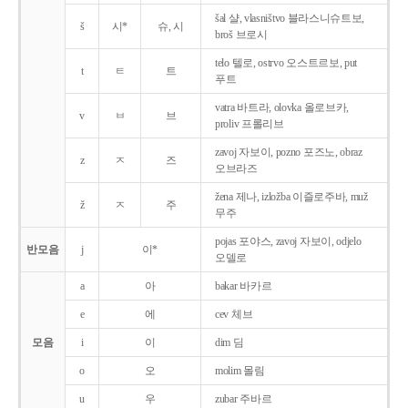
šal 샬, vlasništvo 블라스니슈트보,
š
시*
슈, 시
broš 브로시
telo 텔로, ostrvo 오스트르보, put
t
ㅌ
트
푸트
vatra 바트라, olovka 올로브카,
v
ㅂ
브
proliv 프롤리브
zavoj 자보이, pozno 포즈노, obraz
z
ㅈ
즈
오브라즈
žena 제나, izložba 이즐로주바, muž
ž
ㅈ
주
무주
pojas 포야스, zavoj 자보이, odjelo
반모음
j
이*
오델로
a
아
bakar 바카르
e
에
cev 체브
모음
i
이
dim 딤
o
오
molim 몰림
u
우
zubar 주바르