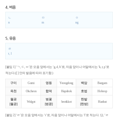
4. 비음
ㄴ
ㅁ
ㅇ
n
m
ng
5. 유음
ㄹ
r, l
[붙임 1] ‘ㄱ, ㄷ, ㅂ’은 모음 앞에서는 ‘g, d, b’로, 자음 앞이나 어말에서는 ‘k, t, p’로
적는다.([ ] 안의 발음에 따라 표기함.)
구미
Gumi
영동
Yeongdong
백암
Baegam
옥천
Okcheon
합덕
Hapdeok
호법
Hobeop
월곶
벚꽃
한밭
Wolgot
beotkkot
Hanbat
[월곧]
[벋꼳]
[한받]
[붙임 2] ‘ㄹ’은 모음 앞에서는 ‘r’로, 자음 앞이나 어말에서는 ‘l’로 적는다. 단, ‘ㄹ