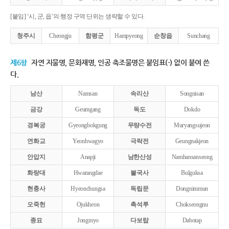
[붙임] ‘시, 군, 읍’의 행정 구역 단위는 생략할 수 있다.
청주시
Cheongju
함평군
Hampyeong
순창읍
Sunchang
제6항
자연 지물명, 문화재명, 인공 축조물명은 붙임표(-) 없이 붙여 쓴
다.
남산
Namsan
속리산
Songnisan
금강
Geumgang
독도
Dokdo
경복궁
Gyeongbokgung
무량수전
Muryangsujeon
연화교
Yeonhwagyo
극락전
Geungnakjeon
안압지
Anapji
남한산성
Namhansanseong
화랑대
Hwarangdae
불국사
Bulguksa
현충사
Hyeonchungsa
독립문
Dongnimmun
오죽헌
Ojukheon
촉석루
Chokseongnu
종묘
Jongmyo
다보탑
Dabotap