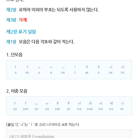
제2항
로마자 이외의 부호는 되도록 사용하지 않는다.
제3항
삭제
제2장 표기 일람
제1항
모음은 다음 각호와 같이 적는다.
1. 단모음
ㅏ
ㅓ
ㅗ
ㅜ
ㅡ
ㅣ
ㅐ
ㅔ
ㅚ
ㅟ
a
eo
o
u
eu
i
ae
e
oe
wi
2. 이중 모음
ㅑ
ㅕ
ㅛ
ㅠ
ㅒ
ㅖ
ㅘ
ㅙ
ㅝ
ㅞ
ㅢ
ya
yeo
yo
yu
yae
ye
wa
wae
wo
we
ui
[붙임 1] ‘ㅢ’는 ‘ㅣ’로 소리 나더라도 ui로 적는다.
(보기) 광희문 Gwanghuimun