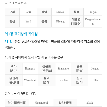
ㄹ’은 ‘ll’로 적는다.
구리
Guri
설악
Seorak
칠곡
Chilgok
대관령
Daegwallyeon
임실
Imsil
울릉
Ulleung
[대괄령]
g
제3장 표기상의 유의점
제1항
음운 변화가 일어날 때에는 변화의 결과에 따라 다음 각호와 같이
적는다.
1. 자음 사이에서 동화 작용이 일어나는 경우
백마
신문로
종로
Baengma
Sinmunno
Jongno
[뱅마]
[신문노]
[종노]
왕십리
별내
신라
Wangsimni
Byeollae
Silla
[왕심니]
[별래]
[실라]
2. ‘ㄴ, ㄹ’이 덧나는 경우
학여울[항녀울]
Hangnyeoul
알약[알략]
allyak