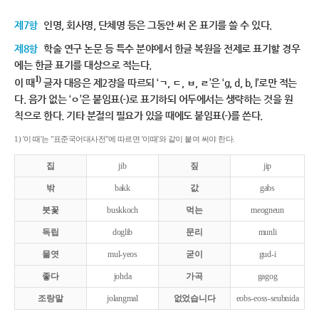
제7항
인명, 회사명, 단체명 등은 그동안 써 온 표기를 쓸 수 있다.
제8항
학술 연구 논문 등 특수 분야에서 한글 복원을 전제로 표기할 경우
에는 한글 표기를 대상으로 적는다.
1)
이 때
글자 대응은 제2장을 따르되 ‘ㄱ, ㄷ, ㅂ, ㄹ’은 ‘g, d, b, l’로만 적는
다. 음가 없는 ‘ㅇ’은 붙임표(-)로 표기하되 어두에서는 생략하는 것을 원
칙으로 한다. 기타 분절의 필요가 있을 때에도 붙임표(-)를 쓴다.
1) '이 때'는 "표준국어대사전"에 따르면 '이때'와 같이 붙여 써야 한다.
집
jib
짚
jip
밖
bakk
값
gabs
붓꽃
buskkoch
먹는
meogneun
독립
doglib
문리
munli
물엿
mul-yeos
굳이
gud-i
좋다
johda
가곡
gagog
조랑말
jolangmal
없었습니다
eobs-eoss-seubnida