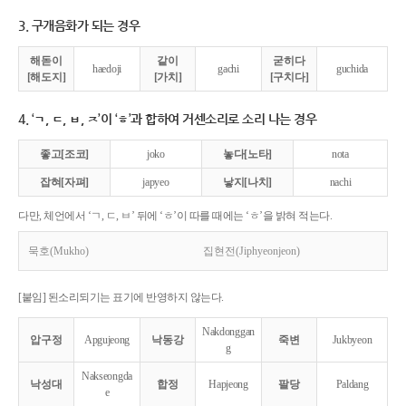
3. 구개음화가 되는 경우
해돋이
같이
굳히다
haedoji
gachi
guchida
[해도지]
[가치]
[구치다]
4. ‘ㄱ, ㄷ, ㅂ, ㅈ’이 ‘ㅎ’과 합하여 거센소리로 소리 나는 경우
좋고[조코]
joko
놓다[노타]
nota
잡혀[자펴]
japyeo
낳지[나치]
nachi
다만, 체언에서 ‘ㄱ, ㄷ, ㅂ’ 뒤에 ‘ㅎ’이 따를 때에는 ‘ㅎ’을 밝혀 적는다.
묵호(Mukho)
집현전(Jiphyeonjeon)
[붙임] 된소리되기는 표기에 반영하지 않는다.
Nakdonggan
압구정
Apgujeong
낙동강
죽변
Jukbyeon
g
Nakseongda
낙성대
합정
Hapjeong
팔당
Paldang
e