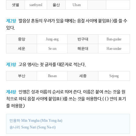
샛별
saetbyeol
울산
Ulsan
제2항
발음상 혼동의 우려가 있을 때에는 음절 사이에 붙임표(-)를 쓸 수
있다.
중앙
Jung-ang
반구대
Ban-gudae
세운
Se-un
해운대
Hae-undae
제3항
고유 명사는 첫 글자를 대문자로 적는다.
부산
Busan
세종
Sejong
제4항
인명은 성과 이름의 순서로 띄어 쓴다. 이름은 붙여 쓰는 것을 원
칙으로 하되 음절 사이에 붙임표(-)를 쓰는 것을 허용한다.( ( ) 안의 표기
를 허용함.)
민용하 Min Yongha (Min Yong-ha)
송나리 Song Nari (Song Na-ri)