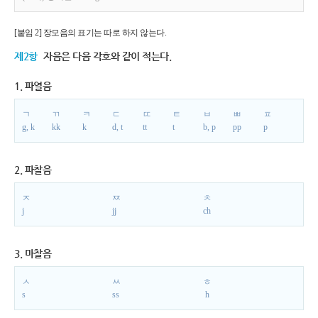
[붙임 2] 장모음의 표기는 따로 하지 않는다.
제2항
자음은 다음 각호와 같이 적는다.
1. 파열음
ㄱ
ㄲ
ㅋ
ㄷ
ㄸ
ㅌ
ㅂ
ㅃ
ㅍ
g, k
kk
k
d, t
tt
t
b, p
pp
p
2. 파찰음
ㅈ
ㅉ
ㅊ
j
jj
ch
3. 마찰음
ㅅ
ㅆ
ㅎ
s
ss
h