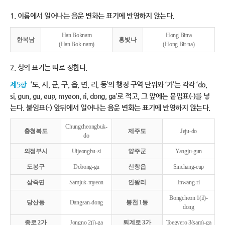
1. 이름에서 일어나는 음운 변화는 표기에 반영하지 않는다.
Han Boknam
Hong Bitna
한복남
홍빛나
(Han Bok-nam)
(Hong Bit-na)
2. 성의 표기는 따로 정한다.
제5항
‘도, 시, 군, 구, 읍, 면, 리, 동’의 행정 구역 단위와 ‘가’는 각각 ‘do,
si, gun, gu, eup, myeon, ri, dong, ga’로 적고, 그 앞에는 붙임표(-)를 넣
는다. 붙임표(-) 앞뒤에서 일어나는 음운 변화는 표기에 반영하지 않는다.
Chungcheongbuk-
충청북도
제주도
Jeju-do
do
의정부시
Uijeongbu-si
양주군
Yangju-gun
도봉구
Dobong-gu
신창읍
Sinchang-eup
삼죽면
Samjuk-myeon
인왕리
Inwang-ri
Bongcheon 1(il)-
당산동
Dangsan-dong
봉천 1동
dong
종로 2가
Jongno 2(i)-ga
퇴계로 3가
Toegyero 3(sam)-ga