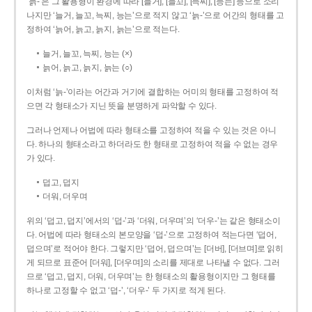
‘늙-’은 그 활용형이 환경에 따라 [늘거], [늘꼬], [늑찌], [능는] 등으로 소리
나지만 ‘늘거, 늘꼬, 늑찌, 능는’으로 적지 않고 ‘늙-’으로 어간의 형태를 고
정하여 ‘늙어, 늙고, 늙지, 늙는’으로 적는다.
늘거, 늘꼬, 늑찌, 능는 (×)
늙어, 늙고, 늙지, 늙는 (○)
이처럼 ‘늙-­’이라는 어간과 거기에 결합하는 어미의 형태를 고정하여 적
으면 각 형태소가 지닌 뜻을 분명하게 파악할 수 있다.
그러나 언제나 어법에 따라 형태소를 고정하여 적을 수 있는 것은 아니
다. 하나의 형태소라고 하더라도 한 형태로 고정하여 적을 수 없는 경우
가 있다.
덥고, 덥지
더워, 더우며
위의 ‘덥고, 덥지’에서의 ‘덥-­’과 ‘더워, 더우며’의 ‘더우-­’는 같은 형태소이
다. 어법에 따라 형태소의 본모양을 ‘덥-­’으로 고정하여 적는다면 ‘덥어,
덥으며’로 적어야 한다. 그렇지만 ‘덥어, 덥으며’는 [더버], [더브며]로 읽히
게 되므로 표준어 [더워], [더우며]의 소리를 제대로 나타낼 수 없다. 그러
므로 ‘덥고, 덥지, 더워, 더우며’는 한 형태소의 활용형이지만 그 형태를
하나로 고정할 수 없고 ‘덥-’, ‘더우-’ 두 가지로 적게 된다.