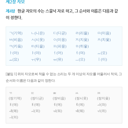
제2장 자모
제4항
한글 자모의 수는 스물넉 자로 하고, 그 순서와 이름은 다음과 같
이 정한다.
ㄱ(기역)
ㄴ(니은)
ㄷ(디귿)
ㄹ(리을)
ㅁ(미음)
ㅂ(비읍)
ㅅ(시옷)
ㅇ(이응)
ㅈ(지읒)
ㅊ(치읓)
ㅋ(키읔)
ㅌ(티읕)
ㅍ(피읖)
ㅎ(히읗)
ㅏ(아)
ㅑ(야)
ㅓ(어)
ㅕ(여)
ㅗ(오)
ㅛ(요)
ㅜ(우)
ㅠ(유)
ㅡ(으)
ㅣ(이)
[붙임 1] 위의 자모로써 적을 수 없는 소리는 두 개 이상의 자모를 어울러서 적되, 그
순서와 이름은 다음과 같이 정한다.
ㄲ
ㄸ
ㅃ
ㅆ
ㅉ
(쌍기역)
(쌍디귿)
(쌍비읍)
(쌍시옷)
(쌍지읒)
ㅐ(애)
ㅒ(얘)
ㅔ(에)
ㅖ(예)
ㅘ(와)
ㅙ(왜)
ㅚ(외)
ㅝ(워)
ㅞ(웨)
ㅟ(위)
ㅢ(의)