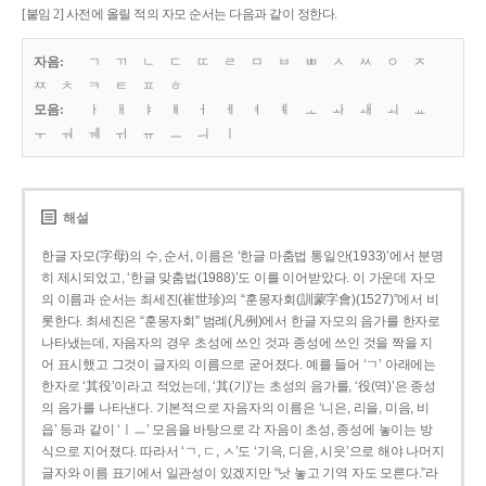
[붙임 2] 사전에 올릴 적의 자모 순서는 다음과 같이 정한다.
자음:
ㄱ
ㄲ
ㄴ
ㄷ
ㄸ
ㄹ
ㅁ
ㅂ
ㅃ
ㅅ
ㅆ
ㅇ
ㅈ
ㅉ
ㅊ
ㅋ
ㅌ
ㅍ
ㅎ
모음:
ㅏ
ㅐ
ㅑ
ㅒ
ㅓ
ㅔ
ㅕ
ㅖ
ㅗ
ㅘ
ㅙ
ㅚ
ㅛ
ㅜ
ㅝ
ㅞ
ㅟ
ㅠ
ㅡ
ㅢ
ㅣ
해설
한글 자모(字母)의 수, 순서, 이름은 ‘한글 마춤법 통일안(1933)’에서 분명
히 제시되었고, ‘한글 맞춤법(1988)’도 이를 이어받았다. 이 가운데 자모
의 이름과 순서는 최세진(崔世珍)의 “훈몽자회(訓蒙字會)(1527)”에서 비
롯한다. 최세진은 “훈몽자회” 범례(凡例)에서 한글 자모의 음가를 한자로
나타냈는데, 자음자의 경우 초성에 쓰인 것과 종성에 쓰인 것을 짝을 지
어 표시했고 그것이 글자의 이름으로 굳어졌다. 예를 들어 ‘ㄱ’ 아래에는
한자로 ‘其役’이라고 적었는데, ‘其(기)’는 초성의 음가를, ‘役(역)’은 종성
의 음가를 나타낸다. 기본적으로 자음자의 이름은 ‘니은, 리을, 미음, 비
읍’ 등과 같이 ‘ㅣㅡ’ 모음을 바탕으로 각 자음이 초성, 종성에 놓이는 방
식으로 지어졌다. 따라서 ‘ㄱ, ㄷ, ㅅ’도 ‘기윽, 디읃, 시읏’으로 해야 나머지
글자와 이름 표기에서 일관성이 있겠지만 “낫 놓고 기역 자도 모른다.”라