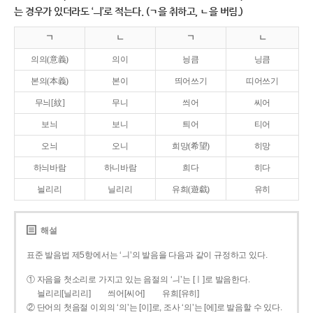
는 경우가 있더라도 ‘ㅢ’로 적는다. (ㄱ을 취하고, ㄴ을 버림.)
ㄱ
ㄴ
ㄱ
ㄴ
의의(意義)
의이
닁큼
닝큼
본의(本義)
본이
띄어쓰기
띠어쓰기
무늬[紋]
무니
씌어
씨어
보늬
보니
틔어
티어
오늬
오니
희망(希望)
히망
하늬바람
하니바람
희다
히다
늴리리
닐리리
유희(遊戱)
유히
해설
표준 발음법 제5항에서는 ‘ㅢ’의 발음을 다음과 같이 규정하고 있다.
① 자음을 첫소리로 가지고 있는 음절의 ‘ㅢ’는 [ㅣ]로 발음한다.
늴리리[닐리리]
씌어[씨어]
유희[유히]
② 단어의 첫음절 이외의 ‘의’는 [이]로, 조사 ‘의’는 [에]로 발음할 수 있다.