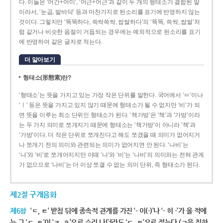
다. 이들은 ‘어간+어미’, ‘어근+어근’과 같이 두 개의 형태소가 결합된 말
이라서, ‘눈곱, 발바닥’ 등과 마찬가지로 된소리를 표기에 반영하지 않는
것이다. 그렇지만 ‘똑똑하다, 쓱싹쓱싹, 쌉쌀하다’의 ‘똑똑, 쓱싹, 쌉쌀’처
럼 같거나 비슷한 음절이 거듭되는 경우에는 예외적으로 된소리를 표기
에 반영하여 같은 글자로 적는다.
더 알아보기
형태소(形態素)란?
‘형태소’는 뜻을 가지고 있는 가장 작은 단위를 말한다. 국어에서 ‘ㅂ’이나
‘ㅣ’ 등은 뜻을 가지고 있지 않기 때문에 형태소가 될 수 없지만 ‘비’가 되
면 뜻을 이루는 최소 단위인 형태소가 된다. ‘책가방’은 ‘책’과 ‘가방’이라
는 두 가지 의미로 쪼개지기 때문에 형태소는 ‘책가방’이 아니라 ‘책’과
‘가방’이다. 더 작은 단위로 쪼개진다고 해도 쪼갰을 때 의미가 없어지거
나 쪼개기 전의 의미와 관련되는 의미가 없어지면 안 된다. ‘나비’는
‘나’와 ‘비’로 쪼개어지지만 이때 ‘나’와 ‘비’는 ‘나비’의 의미와는 전혀 관계
가 없으므로 ‘나비’는 더 이상 쪼갤 수 없는 의미 단위, 즉 형태소가 된다.
제2절 구개음화
제6항
‘ㄷ, ㅌ’ 받침 뒤에 종속적 관계를 가진 ‘- 이(-)’나 ‘- 히 -’가 올 적에
는 그 ‘ㄷ, ㅌ’이 ‘ㅈ, ㅊ’으로 소리 나더라도 ‘ㄷ, ㅌ’으로 적는다.(ㄱ을 취하