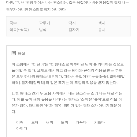
다만, ‘ㄱ, ㅂ’ 받침 뒤에서 나는 된소리는, 같은 음절이나 비슷한 음절이 겹쳐 나는
경우가 아니면 된소리로 적지 아니한다.
국수
깍두기
딱지
색시
싹둑(~싹둑)
법석
갑자기
몹시
해설
이 조항에서 ‘한 단어’는 ‘한 형태소로 이루어진 단어’를 의미하는 것으로
풀이할 수 있다. 실제로 예시하고 있는 단어와 규정의 적용을 받는 부분
은 모두 하나의 형태소 내부이다. 따라서 복합어인 ‘눈곱[눈꼽], 발바닥[발
빠닥], 잠자리[잠짜리]’와 같은 표기는 이 조항의 적용을 받지 않는다.
1. 한 형태소 안의 두 모음 사이에서 나는 된소리는 소리 나는 대로 적는
다. 예를 들어 새의 울음을 나타내는 형태소 ‘소쩍’은 ‘솟적’으로 적을 이
유가 없다. 왜냐하면 ‘솟’과 ‘적’이 의미가 있는 형태소가 아니기 때문이
다.
어깨
오빠
새끼
토끼
가꾸다
기쁘다
아끼다