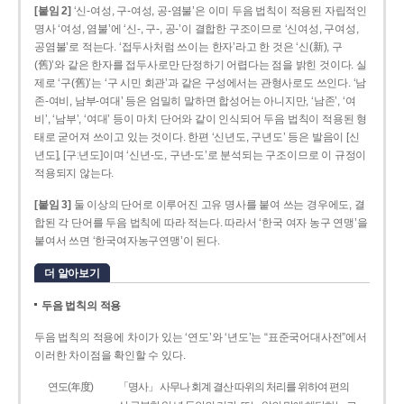
[붙임 2]
‘신-여성, 구-여성, 공-염불’은 이미 두음 법칙이 적용된 자립적인
명사 ‘여성, 염불’에 ‘신-, 구-, 공-’이 결합한 구조이므로 ‘신여성, 구여성,
공염불’로 적는다. ‘접두사처럼 쓰이는 한자’라고 한 것은 ‘신(新), 구
(舊)’와 같은 한자를 접두사로만 단정하기 어렵다는 점을 밝힌 것이다. 실
제로 ‘구(舊)’는 ‘구 시민 회관’과 같은 구성에서는 관형사로도 쓰인다. ‘남
존­-여비, 남부-­여대’ 등은 엄밀히 말하면 합성어는 아니지만, ‘남존’, ‘여
비’, ‘남부’, ‘여대’ 등이 마치 단어와 같이 인식되어 두음 법칙이 적용된 형
태로 굳어져 쓰이고 있는 것이다. 한편 ‘신년도, 구년도’ 등은 발음이 [신
년도], [구ː년도]이며 ‘신년­-도, 구년-­도’로 분석되는 구조이므로 이 규정이
적용되지 않는다.
[붙임 3]
둘 이상의 단어로 이루어진 고유 명사를 붙여 쓰는 경우에도, 결
합된 각 단어를 두음 법칙에 따라 적는다. 따라서 ‘한국 여자 농구 연맹’을
붙여서 쓰면 ‘한국여자농구연맹’이 된다.
더 알아보기
두음 법칙의 적용
두음 법칙의 적용에 차이가 있는 ‘연도’와 ‘년도’는 “표준국어대사전”에서
이러한 차이점을 확인할 수 있다.
연도(年度)
「명사」 사무나 회계 결산 따위의 처리를 위하여 편의