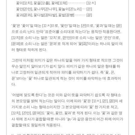
……………
꽃이[꼬치], 꽃을[꼬츨], 꽃에[꼬체]
[꼬ㅊ]
…
꽃만[꼰만], 꽃나무[꼰나무], 꽃놀이[꼰노리]
[꼰]
………
꽃과[꼳꽈], 꽃다발[꼳따발], 꽃밭[꼳빧]
[꼳]
‘꽃’은 ‘꽃이’일 때는 [꼬ㅊ]으로, ‘꽃만’일 때는 [꼰]으로, ‘꽃과’일 때는 [꼳]
으로 소리 난다. 만약 ‘표준어를 소리대로 적는다’는 원칙만 적용한다면,
[꼬치]로 소리 나는 말은 ‘꼬치’로, [꼰만]으로 소리 나는 말은 ‘꼰만’으로,
[꼳꽈]로 소리 나는 말은 ‘꼳꽈’로 적게 되어 ‘꽃[花]’이라는 하나의 말이 여
러 형태로 적히게 된다.
그런데 이처럼 의미가 같은 하나의 말을 여러 가지 형태로 적으면 그것이
무슨 말인지 알아보기가 쉽지 않다. 의미가 같은 하나의 말은 형태를 하
나로 고정하여 일관되게 적어야 의미를 파악하기가 쉽다. 즉 ‘꽃, 꼰,
꼳’보다는 ‘꽃’ 하나로 일관되게 적는 것이 의미를 파악하는 데 효과적이
다.
‘어법에 맞도록 한다’는 것은 이와 같이 뜻을 파악하기 쉽도록 각 형태소
의 본모양을 밝혀 적는다는 말이다. 이에 따라 ‘꽃’은 [꼬ㅊ], [꼰], [꼳]의 세
가지로 소리 나는 형태소이지만 그 본모양에 따라 ‘꽃’ 한 가지로 적고,
[꼬치], [꼰만], [꼳꽈]도 ‘꽃이, 꽃만, 꽃과’로 적게 된다. 이는 ‘꽃’과 같은 명
사 뒤에 조사가 결합할 때뿐 아니라 ‘늙-’과 같은 용언의 어간 뒤에 어미가
결합할 때도 동일하게 적용된다.