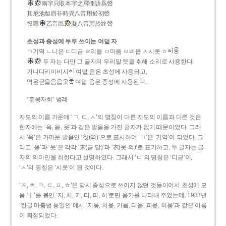
兩字只取本字之釋俚語爲聲
其尼池梨眉非時異八音用於初聲
役隱
乙音邑
凝八音用於終聲
초성과 종성에 두루 쓰이는 여덟 자
ㄱ기역 ㄴ니은 ㄷ디귿 ㄹ리을 ㅁ미음 ㅂ비읍 ㅅ시옷 ㆁ
두 자는 다만 그 글자의 우리말 뜻을 취해 소리로 사용한다.
기니디리미비시
여덟 음은 초성에 사용되고,
역은귿을음읍옷
여덟 음은 종성에 사용된다.
“훈몽자회” 범례
자모의 이름 가운데 ‘ㄱ, ㄷ, ㅅ’의 명칭이 다른 자모의 이름과 다른 것은
한자에는 ‘윽, 읃, 읏’과 같은 발음을 가진 글자가 없기 때문이었다. 그래
서 ‘윽’은 가까운 발음인 ‘役(역)’으로 표시하여 ‘ㄱ’은 ‘기역’이 되었다. 그
리고 ‘읃’과 ‘읏’은 각각 ‘末(귿 말)’과 ‘衣(옷 의)’로 표기하고, 두 글자는 글
자의 의미만을 취한다고 설명하였다. 그래서 ‘ㄷ’의 명칭은 ‘디귿’이,
‘ㅅ’의 명칭은 ‘시옷’이 된 것이다.
‘ㅈ, ㅊ, ㅋ, ㅌ, ㅍ, ㅎ’은 당시 종성으로 쓰이지 않던 것들이어서 초성에 모
음 ‘ㅣ’를 붙인 ‘지, 치, 키, 티, 피, 히’로만 음가를 나타내 주었는데, 1933년
‘한글 마춤법 통일안’에서 ‘지읒, 치읓, 키읔, 티읕, 피읖, 히읗’과 같은 이름
이 확정되었다.