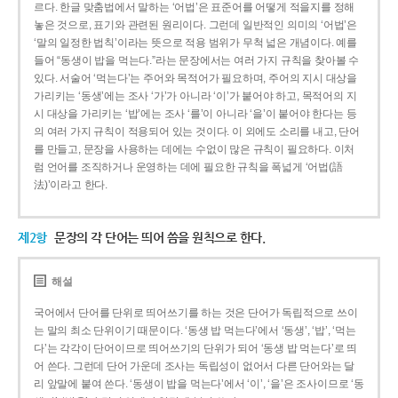
르다. 한글 맞춤법에서 말하는 ‘어법’은 표준어를 어떻게 적을지를 정해
놓은 것으로, 표기와 관련된 원리이다. 그런데 일반적인 의미의 ‘어법’은
‘말의 일정한 법칙’이라는 뜻으로 적용 범위가 무척 넓은 개념이다. 예를
들어 “동생이 밥을 먹는다.”라는 문장에서는 여러 가지 규칙을 찾아볼 수
있다. 서술어 ‘먹는다’는 주어와 목적어가 필요하며, 주어의 지시 대상을
가리키는 ‘동생’에는 조사 ‘가’가 아니라 ‘이’가 붙어야 하고, 목적어의 지
시 대상을 가리키는 ‘밥’에는 조사 ‘를’이 아니라 ‘을’이 붙어야 한다는 등
의 여러 가지 규칙이 적용되어 있는 것이다. 이 외에도 소리를 내고, 단어
를 만들고, 문장을 사용하는 데에는 수없이 많은 규칙이 필요하다. 이처
럼 언어를 조직하거나 운영하는 데에 필요한 규칙을 폭넓게 ‘어법(語
法)’이라고 한다.
제2항
문장의 각 단어는 띄어 씀을 원칙으로 한다.
해설
국어에서 단어를 단위로 띄어쓰기를 하는 것은 단어가 독립적으로 쓰이
는 말의 최소 단위이기 때문이다. ‘동생 밥 먹는다’에서 ‘동생’, ‘밥’, ‘먹는
다’는 각각이 단어이므로 띄어쓰기의 단위가 되어 ‘동생 밥 먹는다’로 띄
어 쓴다. 그런데 단어 가운데 조사는 독립성이 없어서 다른 단어와는 달
리 앞말에 붙여 쓴다. ‘동생이 밥을 먹는다’에서 ‘이’, ‘을’은 조사이므로 ‘동