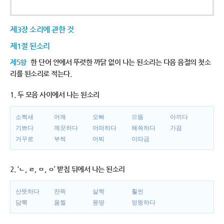
제3장 소리에 관한 것
제1절 된소리
제5항
한 단어 안에서 뚜렷한 까닭 없이 나는 된소리는 다음 음절의 첫소
리를 된소리로 적는다.
1. 두 모음 사이에서 나는 된소리
소쩍새
어깨
오빠
으뜸
아끼다
기쁘다
깨끗하다
어떠하다
해쓱하다
가끔
거꾸로
부썩
어찌
이따금
2. ‘ㄴ, ㄹ, ㅁ, ㅇ’ 받침 뒤에서 나는 된소리
산뜻하다
잔뜩
살짝
훨씬
담뿍
움찔
몽땅
엉뚱하다