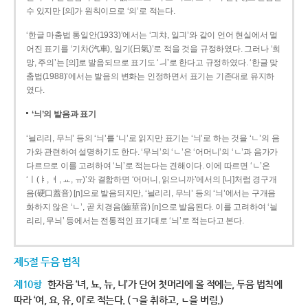
수 있지만 [의]가 원칙이므로 ‘의’로 적는다.
‘한글 마춤법 통일안(1933)’에서는 ‘긔챠, 일긔’와 같이 언어 현실에서 멀
어진 표기를 ‘기차(汽車), 일기(日氣)’로 적을 것을 규정하였다. 그러나 ‘희
망, 주의’는 [의]로 발음되므로 표기도 ‘ㅢ’로 한다고 규정하였다. ‘한글 맞
춤법(1988)’에서는 발음의 변화는 인정하면서 표기는 기존대로 유지하
였다.
‘늬’의 발음과 표기
‘늴리리, 무늬’ 등의 ‘늬’를 ‘니’로 읽지만 표기는 ‘늬’로 하는 것을 ‘ㄴ’의 음
가와 관련하여 설명하기도 한다. ‘무늬’의 ‘ㄴ’은 ‘어머니’의 ‘ㄴ’과 음가가
다르므로 이를 고려하여 ‘늬’로 적는다는 견해이다. 이에 따르면 ‘ㄴ’은
‘ㅣ(ㅑ, ㅕ, ㅛ, ㅠ)’와 결합하면 ‘어머니, 읽으니까’에서의 [니]처럼 경구개
음(硬口蓋音) [ɲ]으로 발음되지만, ‘늴리리, 무늬’ 등의 ‘늬’에서는 구개음
화하지 않은 ‘ㄴ’, 곧 치경음(齒莖音) [n]으로 발음된다. 이를 고려하여 ‘늴
리리, 무늬’ 등에서는 전통적인 표기대로 ‘늬’로 적는다고 본다.
제5절 두음 법칙
제10항
한자음 ‘녀, 뇨, 뉴, 니’가 단어 첫머리에 올 적에는, 두음 법칙에
따라 ‘여, 요, 유, 이’로 적는다. (ㄱ을 취하고, ㄴ을 버림.)