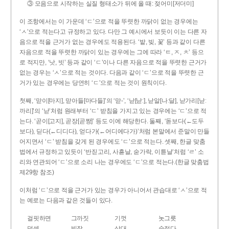
③ 모음으로 시작하는 실질 형태소가 뒤에 올 때: 젖어미[저더미]
이 조항에서는 이 가운데 ‘ㄷ’으로 적을 뚜렷한 까닭이 없는 경우에는
‘ㅅ’으로 적는다고 규정하고 있다. 다만 그 예시에서 보듯이 이는 다른 자
음으로 적을 근거가 없는 경우에도 적용된다. ‘밭, 빚, 꽃’ 등과 같이 다른
자음으로 적을 뚜렷한 까닭이 있는 경우에는 그에 따라 ‘ㅌ, ㅈ, ㅊ’ 등으
로 적지만, ‘낫, 빗’ 등과 같이 ‘ㄷ’이나 다른 자음으로 적을 뚜렷한 근거가
없는 경우는 ‘ㅅ’으로 적는 것이다. 다음과 같이 ‘ㄷ’으로 적을 뚜렷한 근
거가 있는 경우에는 당연히 ‘ㄷ’으로 적는 것이 원칙이다.
첫째, ‘맏이[마지], 맏아들[마다들]’의 ‘맏-’, ‘낟[낟ː], 낟알[나ː달], 낟가리[낟ː
까리]’의 ‘낟’처럼 원래부터 ‘ㄷ’ 받침을 가지고 있는 경우에는 ‘ㄷ’으로 적
는다. ‘곧이[고지], 곧장[곧짱]’ 등도 이에 해당한다. 둘째, ‘돋보다(←도두
보다), 딛다(←디디다), 얻다가(←어디에다가)’처럼 본말에서 준말이 만들
어지면서 ‘ㄷ’ 받침을 갖게 된 경우에도 ‘ㄷ’으로 적는다. 셋째, 한글 맞춤
법에서 규정하고 있듯이 ‘반짇고리, 사흗날, 숟가락, 이튿날’처럼 ‘ㄹ’ 소
리와 연관되어 ‘ㄷ’으로 소리 나는 경우에도 ‘ㄷ’으로 적는다.(한글 맞춤법
제29항 참조)
이처럼 ‘ㄷ’으로 적을 근거가 있는 경우가 아니어서 관습대로 ‘ㅅ’으로 적
는 예로는 다음과 같은 것들이 있다.
걸핏하면
그까짓
기껏
놋그릇
덧셈
빗장
삿대
숫접다