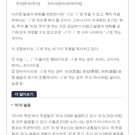
주의[주의/주이]
우리의[우리의/우리에]
이러한 발음의 변화를 반영한다면 ‘ㅢ’는 ‘ㅣ’로 적을 수 있고, 특히 자음
뒤에서는 ‘ㅣ’로 적도록 해야 할 것이다. 그러나 이미 익숙해진 표기인 ‘희
망, 주의’를 ‘히망, 주이’로 적는 것은 공감하기 어렵고 발음의 변화를 표
기에 모두 반영할 수도 없으므로 ‘ㅢ’가 ‘ㅣ’로 소리 나더라도 ‘ㅢ’로 적는
것이다.
이 조항에서는 ‘ㅢ’로 적는 세 가지 유형을 제시하고 있다.
① 모음 ‘ㅡ, ㅣ’가 줄어든 형태이므로 ‘ㅢ’로 적는 경우: 씌어(←쓰이어),
틔어(←트이어) 등
② 한자어이므로 ‘ㅢ’로 적는 경우: 의의(意義), 희망(希望), 유희(遊戱) 등
③ 발음과 표기의 전통에 따라 ‘ㅢ’로 적는 경우: 무늬, 하늬바람, 늴리리,
닁큼 등
더 알아보기
‘의’의 발음
‘의사의 책임’에서 첫음절의 ‘의’는 [의]로 발음하고 조사 ‘의’는 [의]나 [에]
로 모두 발음할 수 있다. 이들은 [이]로 소리 나는 경우가 아니라서 이 조
항과는 무관하지만, 모두 ‘의’로 적는다는 점에서 공통점이 있다. 즉 첫음
절의 ‘의’는 발음의 변화가 없으므로 ‘의’로 적고, 조사 ‘의’는 [에]로 발음할