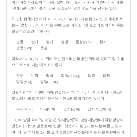
이와 마찬가지로 위의 ‘어깨, 오빠, 새끼, 토끼, 가꾸다, 기쁘다, 아끼다’를
‘엇개, 옵바, 샛기, 톳기, 갓구다, 깃브다, 앗기다’로 적을 근거는 없다.
2. 또한 한 형태소에서 ‘ㄴ, ㄹ, ㅁ, ㅇ’ 뒤에서 나는 된소리도 소리대로 적
는다. 받침 ‘ㄴ, ㄹ, ㅁ, ㅇ’은 뒤에 오는 예사소리를 된소리로 바꾸어 주는
필연적인 조건이 아니다.
건들
번개
딸기
절벙
듬성
함지
(하다)
껑둥
뭉실
(하다)
따라서 ‘ㄴ, ㄹ, ㅁ, ㅇ’ 뒤에 오는 된소리는 특별한 까닭이 있다고 할 수 없
으므로 소리 나는 대로 표기한다.
건뜻
번쩍
딸꾹
절뚝
듬뿍
함빡
(거리다)
껑뚱
뭉뚱
(하다)
(그리다)
그렇지만 ‘ㄱ, ㅂ’ 받침 뒤에 연결되는 ‘ㄱ, ㄷ, ㅂ, ㅅ, ㅈ’은 언제나 된소리
로 소리 나므로 이러한 경우에는 된소리로 표기하지 않는다.
늑대[늑때]
낙지[낙찌]
접시[접씨]
갑자기[갑짜기]
‘ㄱ, ㅂ’ 받침 외에 ‘믿고[믿꼬], 잊지[읻찌]’와 ‘낯설다[낟썰다]’처럼 앞말의
받침이 [ㄷ]으로 발음될 때 뒷말의 첫소리가 된소리로 나는 예들도 있다.
이러한 말 역시 된소리를 표기에 반영하지 않는데 이는 다른 이유에서이