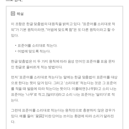
해설
이 조항은 한글 맞춤법의 대원칙을 밝히고 있다. “표준어를 소리대로 적
되”가 기본 원칙이라면, “어법에 맞도록 함”은 또 다른 원칙이라고 할 수
있다.
표준어를 소리대로 적는다.
어법에 맞도록 적는다.
한글 맞춤법은 이 두 가지 원칙에 따라 음성 언어인 표준어를 표음 문자
인 한글로 올바르게 적는 방법이다.
먼저 ‘표준어를 소리대로 적는다’는 말에는 한글 맞춤법이 표준어를 대상
으로 한다는 뜻이 담겨 있다. 그리고 ‘소리대로’ 적는다는 것은 그 표준어
를 적을 때 발음에 따라 적는다는 뜻이다. 이를테면 [나무]라고 소리 나는
표준어는 ‘나무’로 적고, [달리다]라고 소리 나는 표준어는 ‘달리다’로 적
는다.
그런데 표준어를 소리대로 적는다는 원칙만으로 충분하지 않은 경우가
있다. 예를 들어 ‘꽃[花]’이란 단어는 쓰이는 환경에 따라 소리가 달라진
다.