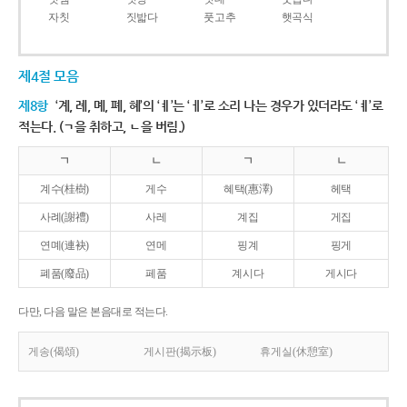
자칫
짓밟다
풋고추
햇곡식
제4절 모음
제8항
‘계, 례, 몌, 폐, 혜’의 ‘ㅖ’는 ‘ㅔ’로 소리 나는 경우가 있더라도 ‘ㅖ’로
적는다. (ㄱ을 취하고, ㄴ을 버림.)
ㄱ
ㄴ
ㄱ
ㄴ
계수(桂樹)
게수
혜택(惠澤)
헤택
사례(謝禮)
사레
계집
게집
연몌(連袂)
연메
핑계
핑게
폐품(廢品)
페품
계시다
게시다
다만, 다음 말은 본음대로 적는다.
게송(偈頌)
게시판(揭示板)
휴게실(休憩室)