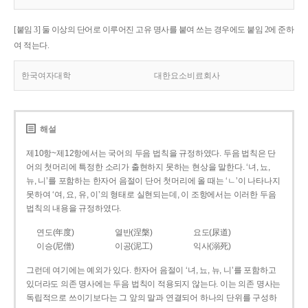
[붙임 3] 둘 이상의 단어로 이루어진 고유 명사를 붙여 쓰는 경우에도 붙임 2에 준하
여 적는다.
한국여자대학
대한요소비료회사
해설
제10항~제12항에서는 국어의 두음 법칙을 규정하였다. 두음 법칙은 단
어의 첫머리에 특정한 소리가 출현하지 못하는 현상을 말한다. ‘녀, 뇨,
뉴, 니’를 포함하는 한자어 음절이 단어 첫머리에 올 때는 ‘ㄴ’이 나타나지
못하여 ‘여, 요, 유, 이’의 형태로 실현되는데, 이 조항에서는 이러한 두음
법칙의 내용을 규정하였다.
연도(年度)
열반(涅槃)
요도(尿道)
이승(尼僧)
이공(泥工)
익사(溺死)
그런데 여기에는 예외가 있다. 한자어 음절이 ‘녀, 뇨, 뉴, 니’를 포함하고
있더라도 의존 명사에는 두음 법칙이 적용되지 않는다. 이는 의존 명사는
독립적으로 쓰이기보다는 그 앞의 말과 연결되어 하나의 단위를 구성하