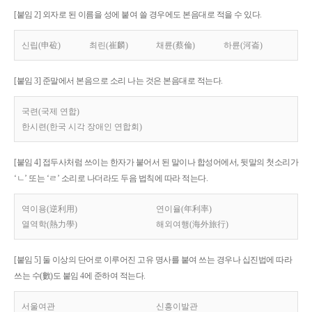
[붙임 2] 외자로 된 이름을 성에 붙여 쓸 경우에도 본음대로 적을 수 있다.
신립(申砬)
최린(崔麟)
채륜(蔡倫)
하륜(河崙)
[붙임 3] 준말에서 본음으로 소리 나는 것은 본음대로 적는다.
국련(국제 연합)
한시련(한국 시각 장애인 연합회)
[붙임 4] 접두사처럼 쓰이는 한자가 붙어서 된 말이나 합성어에서, 뒷말의 첫소리가
‘ㄴ’ 또는 ‘ㄹ’ 소리로 나더라도 두음 법칙에 따라 적는다.
역이용(逆利用)
연이율(年利率)
열역학(熱力學)
해외여행(海外旅行)
[붙임 5] 둘 이상의 단어로 이루어진 고유 명사를 붙여 쓰는 경우나 십진법에 따라
쓰는 수(數)도 붙임 4에 준하여 적는다.
서울여관
신흥이발관