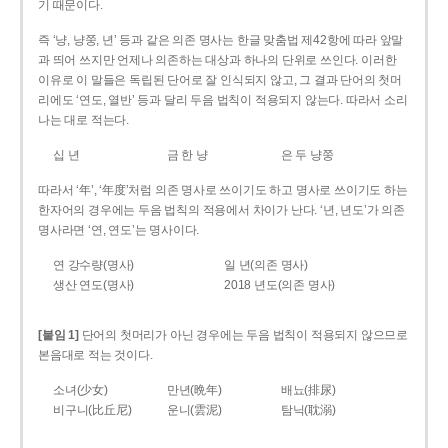
기 때문이다.
즉 ‘냥, 냥쭝, 년’ 등과 같은 의존 명사는 한글 맞춤법 제42항에 따라 앞말
과 띄어 쓰지만 언제나 의존하는 대상과 하나의 단위로 쓰인다. 이러한
이유로 이 말들은 독립된 단어로 잘 인식되지 않고, 그 결과 단어의 첫머
리에도 ‘연도, 열반’ 등과 달리 두음 법칙이 적용되지 않는다. 따라서 소리
나는 대로 적는다.
십 년
금 한 냥
은 두 냥쭝
따라서 ‘年’, ‘年度’처럼 의존 명사로 쓰이기도 하고 명사로 쓰이기도 하는
한자어의 경우에는 두음 법칙의 적용에서 차이가 난다. ‘년, 년도’가 의존
명사라면 ‘연, 연도’는 명사이다.
연 강수량(명사)
일 년(의존 명사)
생산 연도(명사)
2018 년도(의존 명사)
[붙임 1]
단어의 첫머리가 아닌 경우에는 두음 법칙이 적용되지 않으므로
본음대로 적는 것이다.
소녀(少女)
만년(晩年)
배뇨(排尿)
비구니(比丘尼)
운니(雲泥)
탐닉(耽溺)