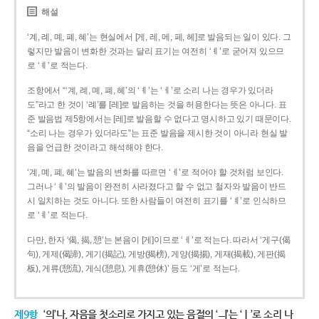
해설
‘계, 례, 몌, 폐, 혜’는 현실에서 [게, 레, 메, 페, 헤]로 발음되는 일이 있다. 그
렇지만 발음이 변화한 것과는 달리 표기는 여전히 ‘ㅖ’로 굳어져 있으므
로 ‘ㅖ’로 적는다.
조항에서 “‘계, 례, 몌, 폐, 혜’의 ‘ㅖ’는 ‘ㅔ’로 소리 나는 경우가 있더라
도”라고 한 것이 ‘례’를 [레]로 발음하는 것을 허용한다는 뜻은 아니다. 표
준 발음법 제5항에서는 [레]로 발음할 수 없다고 명시하고 있기 때문이다.
“소리 나는 경우가 있더라도”는 표준 발음을 제시한 것이 아니라 현실 발
음을 언급한 것이라고 해석해야 한다.
‘계, 몌, 폐, 혜’는 발음의 변화를 따르면 ‘ㅔ’로 적어야 할 것처럼 보인다.
그러나 ‘ㅖ’의 발음이 완전히 사라졌다고 할 수 없고 철자와 발음이 반드
시 일치하는 것도 아니다. 또한 사람들이 여전히 표기를 ‘ㅖ’로 인식하므
로 ‘ㅖ’로 적는다.
다만, 한자 ‘偈, 揭, 憩’는 본음이 [게]이므로 ‘ㅔ’로 적는다. 따라서 ‘게구(偈
句), 게제(偈諦), 게기(揭記), 게방(揭榜), 게양(揭揚), 게재(揭載), 게판(揭
板), 게류(憩流), 게식(憩息), 게휴(憩休)’ 등도 ‘게’로 적는다.
제9항
‘의’나, 자음을 첫소리로 가지고 있는 음절의 ‘ㅢ’는 ‘ㅣ’로 소리 나