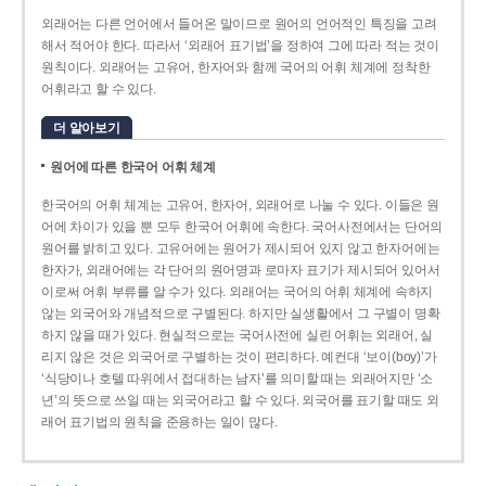
외래어는 다른 언어에서 들어온 말이므로 원어의 언어적인 특징을 고려
해서 적어야 한다. 따라서 ‘외래어 표기법’을 정하여 그에 따라 적는 것이
원칙이다. 외래어는 고유어, 한자어와 함께 국어의 어휘 체계에 정착한
어휘라고 할 수 있다.
더 알아보기
원어에 따른 한국어 어휘 체계
한국어의 어휘 체계는 고유어, 한자어, 외래어로 나눌 수 있다. 이들은 원
어에 차이가 있을 뿐 모두 한국어 어휘에 속한다. 국어사전에서는 단어의
원어를 밝히고 있다. 고유어에는 원어가 제시되어 있지 않고 한자어에는
한자가, 외래어에는 각 단어의 원어명과 로마자 표기가 제시되어 있어서
이로써 어휘 부류를 알 수가 있다. 외래어는 국어의 어휘 체계에 속하지
않는 외국어와 개념적으로 구별된다. 하지만 실생활에서 그 구별이 명확
하지 않을 때가 있다. 현실적으로는 국어사전에 실린 어휘는 외래어, 실
리지 않은 것은 외국어로 구별하는 것이 편리하다. 예컨대 ‘보이(boy)’가
‘식당이나 호텔 따위에서 접대하는 남자’를 의미할 때는 외래어지만 ‘소
년’의 뜻으로 쓰일 때는 외국어라고 할 수 있다. 외국어를 표기할 때도 외
래어 표기법의 원칙을 준용하는 일이 많다.