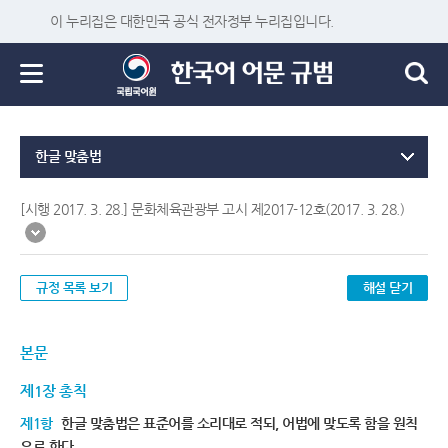
이 누리집은 대한민국 공식 전자정부 누리집입니다.
한글 맞춤법
[시행 2017. 3. 28.] 문화체육관광부 고시 제2017-12호(2017. 3. 28.)
규정 목록 보기
해설 닫기
본문
제1장 총칙
제1항
한글 맞춤법은 표준어를 소리대로 적되, 어법에 맞도록 함을 원칙
으로 한다.