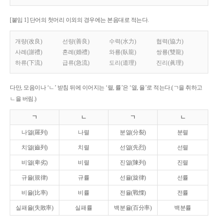
[붙임 1] 단어의 첫머리 이외의 경우에는 본음대로 적는다.
개량(改良)
선량(善良)
수력(水力)
협력(協力)
사례(謝禮)
혼례(婚禮)
와룡(臥龍)
쌍룡(雙龍)
하류(下流)
급류(急流)
도리(道理)
진리(眞理)
다만, 모음이나 ‘ㄴ’ 받침 뒤에 이어지는 ‘렬, 률’은 ‘열, 율’로 적는다.(ㄱ을 취하고
ㄴ을 버림.)
ㄱ
ㄴ
ㄱ
ㄴ
나열(羅列)
나렬
분열(分裂)
분렬
치열(齒列)
치렬
선열(先烈)
선렬
비열(卑劣)
비렬
진열(陳列)
진렬
규율(規律)
규률
선율(旋律)
선률
비율(比率)
비률
전율(戰慄)
전률
실패율(失敗率)
실패률
백분율(百分率)
백분률