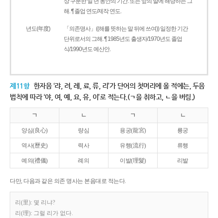
상 구분한 일 년 동안의 기간. 또는 앞의 말에 해당하는 그
해. ¶ 졸업 연도/제작 연도.
년도(年度)
「의존명사」((해를 뜻하는 말 뒤에 쓰여)) 일정한 기간
단위로서의 그해. ¶ 1985년도 출생자/1970년도 졸업
식/1990년도 예산안.
제11항
한자음 ‘랴, 려, 례, 료, 류, 리’가 단어의 첫머리에 올 적에는, 두음
법칙에 따라 ‘야, 여, 예, 요, 유, 이’로 적는다.(ㄱ을 취하고, ㄴ을 버림.)
ㄱ
ㄴ
ㄱ
ㄴ
양심(良心)
량심
용궁(龍宮)
룡궁
역사(歷史)
력사
유행(流行)
류행
예의(禮儀)
례의
이발(理髮)
리발
다만, 다음과 같은 의존 명사는 본음대로 적는다.
리(里): 몇 리냐?
리(理): 그럴 리가 없다.