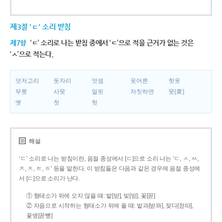
제3절 'ㄷ' 소리 받침
제7항
‘ㄷ’ 소리로 나는 받침 중에서 ‘ㄷ’으로 적을 근거가 없는 것은
‘ㅅ’으로 적는다.
덧저고리
돗자리
엇셈
웃어른
핫옷
무릇
사뭇
얼핏
자칫하면
뭇[衆]
옛
첫
헛
해설
‘ㄷ’ 소리로 나는 받침이란, 음절 종성에서 [ㄷ]으로 소리 나는 ‘ㄷ, ㅅ, ㅆ,
ㅈ, ㅊ, ㅌ, ㅎ’ 등을 말한다. 이 받침들은 다음과 같은 경우에 음절 종성에
서 [ㄷ]으로 소리가 난다.
① 형태소가 뒤에 오지 않을 때: 밭[받], 빚[빋], 꽃[꼳]
② 자음으로 시작하는 형태소가 뒤에 올 때: 밭과[받꽈], 젖다[젇따],
꽃병[꼳뼝]