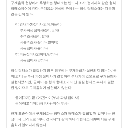
구개음화 현상에서 후행하는 형태소는 반드시 조사, 접미사와 같은 형식
형태소이어야 한다. 구개음화 현상에 관여하는 형식 형태소에는 다음과
같은 것이 있다.
이: 명사 파생 접미사(맏이, 해돋이)
부사 파생 접미사(같이, 굳이)
주격 조사(끝이, 밭이)
서술격 조사(끝이다, 밭이다)
사동 접미사(붙이다)
히: 피동 접미사(걷히다, 닫히다)
사동 접미사(굳히다)
형식 형태소가 결합하지 않은 경우에는 구개음화가 실현되지 않는다. ‘곧
이[고지]’는 부사 파생 접미사가 결합하여 부사가 되었으므로 구개음화가
실현되었지만, ‘곧이어’는 형식 형태소가 아닌 실질 형태소 부사가 결합
한 말이므로 구개음화가 실현되지 않는다.
곧이[고지]: 곧-­(어근)+­-이(부사 파생 접미사)
곧이어[고디어]: 곧(부사)+이어(부사)
현재 표준어에서 구개음화는 형태소와 형태소가 결합할 때 일어나는 현
상이다. 그러므로 ‘마디, 견디다’와 같이 하나의 형태소 내부에서는 구개
음화가 일어나지 않는다.