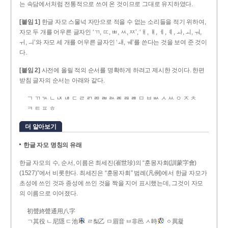
는 속담에서처럼 전통적으로 쓰여 온 것이므로 그대로 유지하였다.
[붙임 1]
한글 자모 스물넉 자만으로 적을 수 없는 소리들을 적기 위하여,
자모 두 개를 어우른 글자인 ‘ㄲ, ㄸ, ㅃ, ㅆ, ㅉ’, ‘ㅐ, ㅒ, ㅔ, ㅖ, ㅘ, ㅚ, ㅝ,
ㅟ, ㅢ’와 자모 세 개를 어우른 글자인 ‘ㅙ, ㅞ’를 쓴다는 것을 보여 준 것이
다.
[붙임 2]
사전에 올릴 적의 순서를 명확하게 하려고 제시한 것이다. 한편
받침 글자의 순서는 아래와 같다.
ㄱ ㄲ ㄳ ㄴ ㄵ ㄶ ㄷ ㄹ ㄺ ㄻ ㄼ ㄽ ㄾ ㄿ ㅀ ㅁ ㅂ ㅄ ㅅ ㅆ ㅇ ㅈ ㅊ
ㅋ ㅌ ㅍ ㅎ
더 알아보기
한글 자모 명칭의 유래
한글 자모의 수, 순서, 이름은 최세진(崔世珍)의 “훈몽자회(訓蒙字會)
(1527)”에서 비롯한다. 최세진은 “훈몽자회” 범례(凡例)에서 한글 자모가
초성에 쓰인 것과 종성에 쓰인 것을 짝을 지어 표시했는데, 그것이 자모
의 이름으로 이어졌다.
初聲終聲通用八字
ㄱ其役 ㄴ尼隱 ㄷ池
ㄹ梨乙 ㅁ眉音 ㅂ非邑 ㅅ時
ㆁ異凝