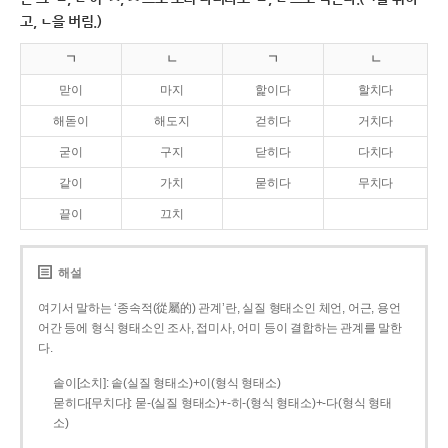
고, ㄴ을 버림.)
ㄱ
ㄴ
ㄱ
ㄴ
맏이
마지
핥이다
할치다
해돋이
해도지
걷히다
거치다
굳이
구지
닫히다
다치다
같이
가치
묻히다
무치다
끝이
끄치
해설
여기서 말하는 ‘종속적(從屬的) 관계’란, 실질 형태소인 체언, 어근, 용언
어간 등에 형식 형태소인 조사, 접미사, 어미 등이 결합하는 관계를 말한
다.
솥이[소치]: 솥(실질 형태소)+이(형식 형태소)
묻히다[무치다]: 묻­-(실질 형태소)+­-히­-(형식 형태소)+-다(형식 형태
소)