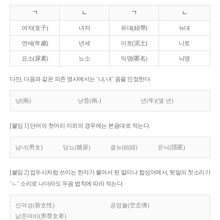
ㄱ
ㄴ
ㄱ
ㄴ
여자(女子)
녀자
유대(紐帶)
뉴대
연세(年歲)
년세
이토(泥土)
니토
요소(尿素)
뇨소
익명(匿名)
닉명
다만, 다음과 같은 의존 명사에서는 ‘냐, 녀’ 음을 인정한다.
냥(兩)
냥쭝(兩-)
년(年)(몇 년)
[붙임 1] 단어의 첫머리 이외의 경우에는 본음대로 적는다.
남녀(男女)
당뇨(糖尿)
결뉴(結紐)
은닉(隱匿)
[붙임 2] 접두사처럼 쓰이는 한자가 붙어서 된 말이나 합성어에서, 뒷말의 첫소리가
‘ㄴ’ 소리로 나더라도 두음 법칙에 따라 적는다.
신여성(新女性)
공염불(空念佛)
남존여비(男尊女卑)