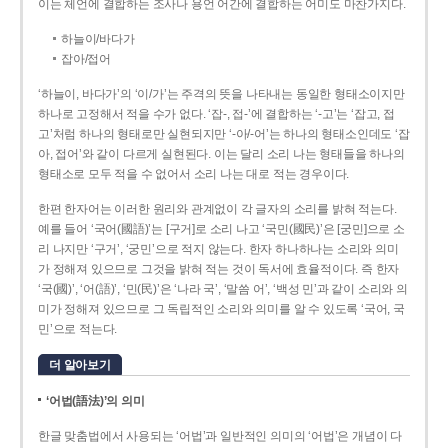
이는 체언에 결합하는 조사나 용언 어간에 결합하는 어미도 마찬가지다.
하늘이/바다가
잡아/접어
‘하늘이, 바다가’의 ‘이/가’는 주격의 뜻을 나타내는 동일한 형태소이지만
하나로 고정해서 적을 수가 없다. ‘잡-, 접-’에 결합하는 ‘-고’는 ‘잡고, 접
고’처럼 하나의 형태로만 실현되지만 ‘-아/-어’는 하나의 형태소인데도 ‘잡
아, 접어’와 같이 다르게 실현된다. 이는 달리 소리 나는 형태들을 하나의
형태소로 모두 적을 수 없어서 소리 나는 대로 적는 경우이다.
한편 한자어는 이러한 원리와 관계없이 각 글자의 소리를 밝혀 적는다.
예를 들어 ‘국어(國語)’는 [구거]로 소리 나고 ‘국민(國民)’은 [궁민]으로 소
리 나지만 ‘구거’, ‘궁민’으로 적지 않는다. 한자 하나하나는 소리와 의미
가 정해져 있으므로 그것을 밝혀 적는 것이 독서에 효율적이다. 즉 한자
‘국(國)’, ‘어(語)’, ‘민(民)’은 ‘나라 국’, ‘말씀 어’, ‘백성 민’과 같이 소리와 의
미가 정해져 있으므로 그 독립적인 소리와 의미를 알 수 있도록 ‘국어, 국
민’으로 적는다.
더 알아보기
‘어법(語法)’의 의미
한글 맞춤법에서 사용되는 ‘어법’과 일반적인 의미의 ‘어법’은 개념이 다