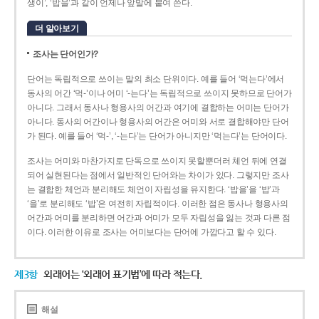
생이’, ‘밥을’과 같이 언제나 앞말에 붙여 쓴다.
더 알아보기
조사는 단어인가?
단어는 독립적으로 쓰이는 말의 최소 단위이다. 예를 들어 ‘먹는다’에서
동사의 어간 ‘먹-­’이나 어미 ‘­-는다’는 독립적으로 쓰이지 못하므로 단어가
아니다. 그래서 동사나 형용사의 어간과 여기에 결합하는 어미는 단어가
아니다. 동사의 어간이나 형용사의 어간은 어미와 서로 결합해야만 단어
가 된다. 예를 들어 ‘먹-’, ‘-는다’는 단어가 아니지만 ‘먹는다’는 단어이다.
조사는 어미와 마찬가지로 단독으로 쓰이지 못할뿐더러 체언 뒤에 연결
되어 실현된다는 점에서 일반적인 단어와는 차이가 있다. 그렇지만 조사
는 결합한 체언과 분리해도 체언이 자립성을 유지한다. ‘밥을’을 ‘밥’과
‘을’로 분리해도 ‘밥’은 여전히 자립적이다. 이러한 점은 동사나 형용사의
어간과 어미를 분리하면 어간과 어미가 모두 자립성을 잃는 것과 다른 점
이다. 이러한 이유로 조사는 어미보다는 단어에 가깝다고 할 수 있다.
제3항
외래어는 ‘외래어 표기법’에 따라 적는다.
해설