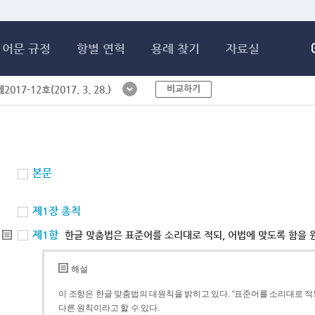
메인콘텐츠 바로가기
어문 규정
항별 연혁
용례 찾기
자료실
비교하기
017-12호(2017. 3. 28.)
본문
제1장 총칙
제1항
한글 맞춤법은 표준어를 소리대로 적되, 어법에 맞도록 함을 
해설
이 조항은 한글 맞춤법의 대원칙을 밝히고 있다. “표준어를 소리대로 적되
다른 원칙이라고 할 수 있다.