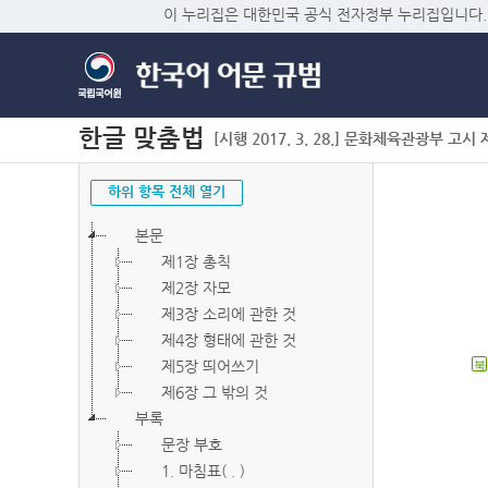
이 누리집은 대한민국 공식 전자정부 누리집입니다.
한글 맞춤법
[시행 2017. 3. 28.] 문화체육관광부 고시 제2
하위 항목 전체 열기
본문
제1장 총칙
제2장 자모
제3장 소리에 관한 것
제4장 형태에 관한 것
제5장 띄어쓰기
북
제6장 그 밖의 것
부록
문장 부호
1. 마침표( . )