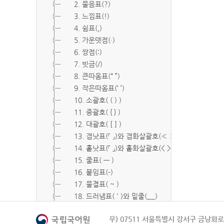
2. 물음표(?)
3. 느낌표(!)
4. 쉼표(,)
5. 가운뎃점(·)
6. 쌍점(:)
7. 빗금(/)
8. 큰따옴표(“ ”)
9. 작은따옴표(‘ ’)
10. 소괄호( ( ) )
11. 중괄호( { } )
12. 대괄호( [ ] )
13. 겹낫표(『 』)와 겹화살괄호(≪ ≫)
14. 홑낫표(「 」)와 홑화살괄호(< >)
15. 줄표( ― )
16. 붙임표(-)
17. 물결표( ~ )
18. 드러냄표( ˙ )와 밑줄(__)
19. 숨김표( O, X )
우) 07511 서울특별시 강서구 금낭화로 
20. 빠짐표( □ )