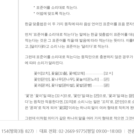
표준어를 소리대로 적는다.
어법에 맞도록 적는다.
한글 맞춤법은 이 두 가지 원칙에 따라 음성 언어인 표준어를 표음 문자
먼저 ‘표준어를 소리대로 적는다’는 말에는 한글 맞춤법이 표준어를 대상
적는다는 것은 그 표준어를 적을 때 발음에 따라 적는다는 뜻이다. 이를테면 [나무]라고 소리 나는 표준어는 ‘나무’로 적
고, [달리다]라고 소리 나는 표준어는 ‘달리다’로 적는다.
그런데 표준어를 소리대로 적는다는 원칙만으로 충분하지 않은 경우가 있다
에 따라 소리가 달라진다.
……………
꽃이[꼬치], 꽃을[꼬츨], 꽃에[꼬체]
[꼬ㅊ]
…
꽃만[꼰만], 꽃나무[꼰나무], 꽃놀이[꼰노리]
[꼰]
………
꽃과[꼳꽈], 꽃다발[꼳따발], 꽃밭[꼳빧]
[꼳]
‘꽃’은 ‘꽃이’일 때는 [꼬ㅊ]으로, ‘꽃만’일 때는 [꼰]으로, ‘꽃과’일 때는
다’는 원칙만 적용한다면, [꼬치]로 소리 나는 말은 ‘꼬치’로, [꼰만]으로 소리 나는 말은 ‘꼰만’으로, [꼳꽈]로 소리 나는 말
은 ‘꼳꽈’로 적게 되어 ‘꽃[花]’이라는 하나의 말이 여러 형태로 적히게 된
그런데 이처럼 의미가 같은 하나의 말을 여러 가지 형태로 적으면 그것이
은 하나의 말은 형태를 하나로 고정하여 일관되게 적어야 의미를 파악하기가 
되게 적는 것이 의미를 파악하는 데 효과적이다.
154(방화3동 827)
대표 전화: 02-2669-9775(평일 09:00~18:00)
전송