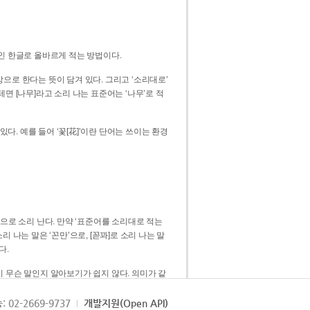
인 한글로 올바르게 적는 방법이다.
으로 한다는 뜻이 담겨 있다. 그리고 ‘소리대로’
. 예를 들어 ‘꽃[花]’이란 단어는 쓰이는 환경
 [꼳]으로 소리 난다. 만약 ‘표준어를 소리대로 적는
다.
 무슨 말인지 알아보기가 쉽지 않다. 의미가 같
쉽다. 즉 ‘꽃, 꼰, 꼳’보다는 ‘꽃’ 하나로 일관
: 02-2669-9737
개발지원(Open API)