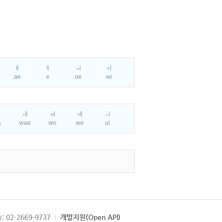
ㅐ
ㅔ
ㅚ
ㅟ
ae
e
oe
wi
ㅘ
ㅙ
ㅝ
ㅞ
ㅢ
a
wae
wo
we
ui
: 02-2669-9737
개발지원(Open API)