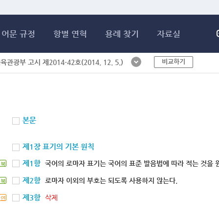
메인콘텐츠 바로가기
어문 규정
항별 연혁
용례 찾기
자료실
비교하기
체육관광부 고시 제2014-42호(2014. 12. 5.)
본문
제1장 표기의 기본 원칙
제1항
국어의 로마자 표기는 국어의 표준 발음법에 따라 적는 것을 
북
제2항
로마자 이외의 부호는 되도록 사용하지 않는다.
북
제3항
삭제
연