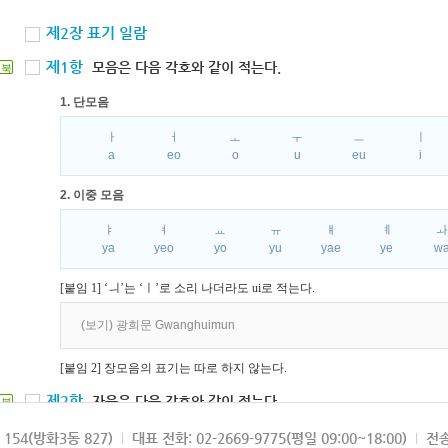
제2장 표기 일람
제1항
모음은 다음 각호와 같이 적는다.
북
1. 단모음
ㅏ
ㅓ
ㅗ
ㅜ
ㅡ
ㅣ
a
eo
o
u
eu
i
2. 이중 모음
ㅑ
ㅕ
ㅛ
ㅠ
ㅒ
ㅖ
ya
yeo
yo
yu
yae
ye
w
[붙임 1] ‘ㅢ’는 ‘ㅣ’로 소리 나더라도 ui로 적는다.
(보기) 광희문 Gwanghuimun
[붙임 2] 장모음의 표기는 따로 하지 않는다.
제2항
자음은 다음 각호와 같이 적는다.
북
1. 파열음
154(방화3동 827)
대표 전화: 02-2669-9775(평일 09:00~18:00)
전송