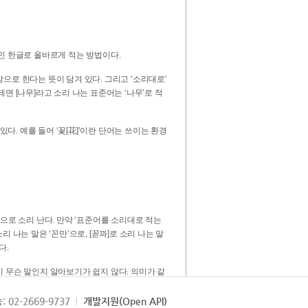
인 한글로 올바르게 적는 방법이다.
으로 한다는 뜻이 담겨 있다. 그리고 ‘소리대로’
. 예를 들어 ‘꽃[花]’이란 단어는 쓰이는 환경
 [꼳]으로 소리 난다. 만약 ‘표준어를 소리대로 적는
다.
 무슨 말인지 알아보기가 쉽지 않다. 의미가 같
쉽다. 즉 ‘꽃, 꼰, 꼳’보다는 ‘꽃’ 하나로 일관
: 02-2669-9737
개발지원(Open API)