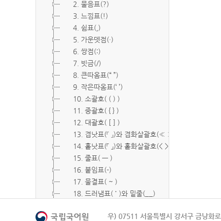
2. 물음표(?)
3. 느낌표(!)
4. 쉼표(,)
5. 가운뎃점(·)
6. 쌍점(:)
7. 빗금(/)
8. 큰따옴표(“ ”)
9. 작은따옴표(‘ ’)
10. 소괄호( ( ) )
11. 중괄호( { } )
12. 대괄호( [ ] )
13. 겹낫표(『 』)와 겹화살괄호(≪ ≫)
14. 홑낫표(「 」)와 홑화살괄호(< >)
15. 줄표( ― )
16. 붙임표(-)
17. 물결표( ~ )
18. 드러냄표( ˙ )와 밑줄(__)
19. 숨김표( O, X )
우) 07511 서울특별시 강서구 금낭화로 
20. 빠짐표( □ )