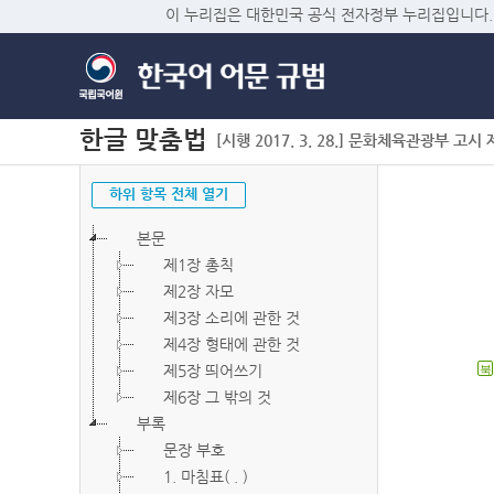
이 누리집은 대한민국 공식 전자정부 누리집입니다.
한글 맞춤법
[시행 2017. 3. 28.] 문화체육관광부 고시 제2
하위 항목 전체 열기
본문
제1장 총칙
제2장 자모
제3장 소리에 관한 것
제4장 형태에 관한 것
제5장 띄어쓰기
북
제6장 그 밖의 것
부록
문장 부호
1. 마침표( . )