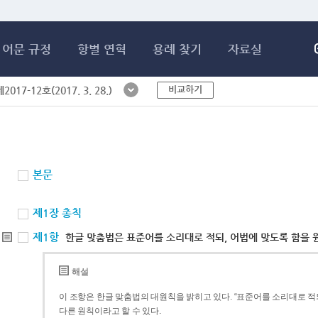
메인콘텐츠 바로가기
어문 규정
항별 연혁
용례 찾기
자료실
비교하기
017-12호(2017. 3. 28.)
본문
제1장 총칙
제1항
한글 맞춤법은 표준어를 소리대로 적되, 어법에 맞도록 함을 
해설
이 조항은 한글 맞춤법의 대원칙을 밝히고 있다. “표준어를 소리대로 적되
다른 원칙이라고 할 수 있다.