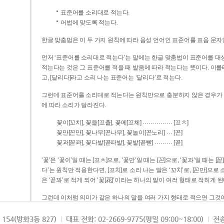
표준어를 소리대로 적는다.
어법에 맞도록 적는다.
한글 맞춤법은 이 두 가지 원칙에 따라 음성 언어인 표준어를 표음 문자
먼저 ‘표준어를 소리대로 적는다’는 말에는 한글 맞춤법이 표준어를 대상
적는다는 것은 그 표준어를 적을 때 발음에 따라 적는다는 뜻이다. 이를테면 [나무]라고 소리 나는 표준어는 ‘나무’로 적
고, [달리다]라고 소리 나는 표준어는 ‘달리다’로 적는다.
그런데 표준어를 소리대로 적는다는 원칙만으로 충분하지 않은 경우가 있다
에 따라 소리가 달라진다.
……………
꽃이[꼬치], 꽃을[꼬츨], 꽃에[꼬체]
[꼬ㅊ]
…
꽃만[꼰만], 꽃나무[꼰나무], 꽃놀이[꼰노리]
[꼰]
………
꽃과[꼳꽈], 꽃다발[꼳따발], 꽃밭[꼳빧]
[꼳]
‘꽃’은 ‘꽃이’일 때는 [꼬ㅊ]으로, ‘꽃만’일 때는 [꼰]으로, ‘꽃과’일 때는
다’는 원칙만 적용한다면, [꼬치]로 소리 나는 말은 ‘꼬치’로, [꼰만]으로 소리 나는 말은 ‘꼰만’으로, [꼳꽈]로 소리 나는 말
은 ‘꼳꽈’로 적게 되어 ‘꽃[花]’이라는 하나의 말이 여러 형태로 적히게 된
그런데 이처럼 의미가 같은 하나의 말을 여러 가지 형태로 적으면 그것이
은 하나의 말은 형태를 하나로 고정하여 일관되게 적어야 의미를 파악하기가 
되게 적는 것이 의미를 파악하는 데 효과적이다.
154(방화3동 827)
대표 전화: 02-2669-9775(평일 09:00~18:00)
전송