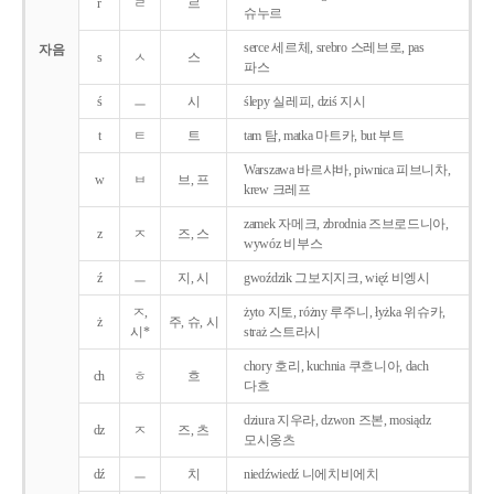
r
ㄹ
르
슈누르
serce 세르체, srebro 스레브로, pas
자음
s
ㅅ
스
파스
ś
ㅡ
시
ślepy 실레피, dziś 지시
t
ㅌ
트
tam 탐, matka 마트카, but 부트
Warszawa 바르샤바, piwnica 피브니차,
w
ㅂ
브, 프
krew 크레프
zamek 자메크, zbrodnia 즈브로드니아,
z
ㅈ
즈, 스
wywóz 비부스
ź
ㅡ
지, 시
gwoździk 그보지지크, więź 비엥시
ㅈ,
żyto 지토, różny 루주니, łyżka 위슈카,
ż
주, 슈, 시
시*
straż 스트라시
chory 호리, kuchnia 쿠흐니아, dach
ch
ㅎ
흐
다흐
dziura 지우라, dzwon 즈본, mosiądz
dz
ㅈ
즈, 츠
모시옹츠
dź
ㅡ
치
niedźwiedź 니에치비에치