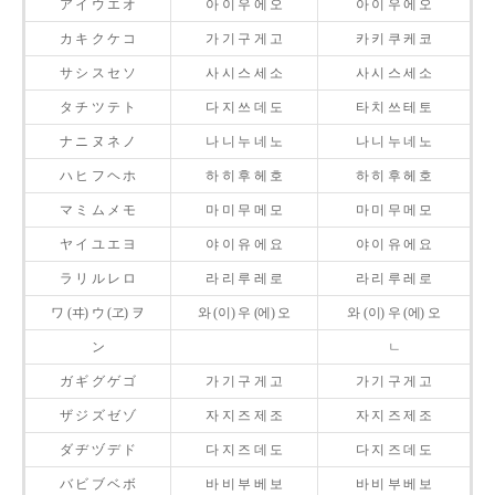
ア イ ウ エ オ
아 이 우 에 오
아 이 우 에 오
カ キ ク ケ コ
가 기 구 게 고
카 키 쿠 케 코
サ シ ス セ ソ
사 시 스 세 소
사 시 스 세 소
タ チ ツ テ ト
다 지 쓰 데 도
타 치 쓰 테 토
ナ ニ ヌ ネ ノ
나 니 누 네 노
나 니 누 네 노
ハ ヒ フ ヘ ホ
하 히 후 헤 호
하 히 후 헤 호
マ ミ ム メ モ
마 미 무 메 모
마 미 무 메 모
ヤ イ ユ エ ヨ
야 이 유 에 요
야 이 유 에 요
ラ リ ル レ ロ
라 리 루 레 로
라 리 루 레 로
ワ (ヰ) ウ (ヱ) ヲ
와 (이) 우 (에) 오
와 (이) 우 (에) 오
ン
ㄴ
ガ ギ グ ゲ ゴ
가 기 구 게 고
가 기 구 게 고
ザ ジ ズ ゼ ゾ
자 지 즈 제 조
자 지 즈 제 조
ダ ヂ ヅ デ ド
다 지 즈 데 도
다 지 즈 데 도
バ ビ ブ ベ ボ
바 비 부 베 보
바 비 부 베 보