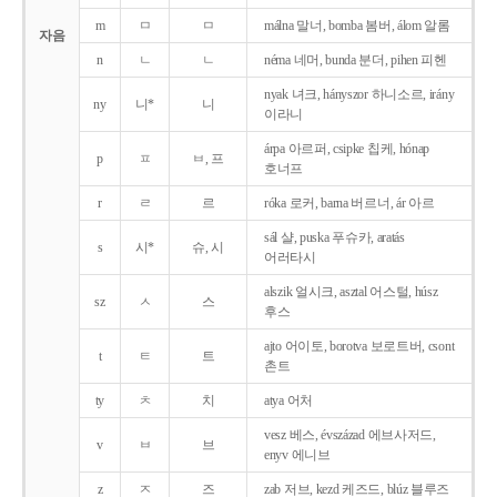
m
ㅁ
ㅁ
málna 말너, bomba 봄버, álom 알롬
자음
n
ㄴ
ㄴ
néma 네머, bunda 분더, pihen 피헨
nyak 녀크, hányszor 하니소르, irány
ny
니*
니
이라니
árpa 아르퍼, csipke 칩케, hónap
p
ㅍ
ㅂ, 프
호너프
r
ㄹ
르
róka 로커, barna 버르너, ár 아르
sál 샬, puska 푸슈카, aratás
s
시*
슈, 시
어러타시
alszik 얼시크, asztal 어스털, húsz
sz
ㅅ
스
후스
ajto 어이토, borotva 보로트버, csont
t
ㅌ
트
촌트
ty
ㅊ
치
atya 어처
vesz 베스, évszázad 에브사저드,
v
ㅂ
브
enyv 에니브
z
ㅈ
즈
zab 저브, kezd 케즈드, blúz 블루즈