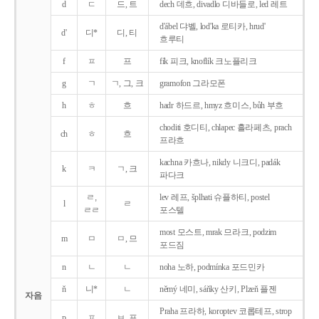
d
ㄷ
드, 트
dech 데흐, divadlo 디바들로, led 레트
d'ábel 댜벨, lod'ka 로티카, hrud'
d'
디*
디, 티
흐루티
f
ㅍ
프
fík 피크, knoflík 크노플리크
g
ㄱ
ㄱ, 그, 크
gramofon 그라모폰
h
ㅎ
흐
hadr 하드르, hmyz 흐미스, bůh 부흐
choditi 호디티, chlapec 흘라페츠, prach
ch
ㅎ
흐
프라흐
kachna 카흐나, nikdy 니크디, padák
k
ㅋ
ㄱ, 크
파다크
ㄹ,
lev 레프, šplhati 슈플하티, postel
l
ㄹ
ㄹㄹ
포스텔
most 모스트, mrak 므라크, podzim
m
ㅁ
ㅁ, 므
포드짐
n
ㄴ
ㄴ
noha 노하, podmínka 포드민카
ň
니*
ㄴ
němý 네미, sáňky 산키, Plzeň 플젠
자음
Praha 프라하, koroptev 코롭테프, strop
p
ㅍ
ㅂ, 프