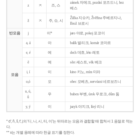
zámek 자메크, pozdní 포즈드니, bez
z
ㅈ
즈, 스
베스
Žižka 지슈카, Žvěřina 주베르지나,
ž
ㅈ
주, 슈, 시
Brož 브로시
반모음
j
이*
jaro 야로, pokoj 포코이
a, á
아
balík 발리크, komár 코마르
e, é
에
dech 데흐, léto 레토
ě
예
sěst 셰스트, věk 베크
i, í
이
kino 키노, míra 미라
모음
o,ó
오
obec 오베츠, nervózni 네르보즈니
u, ú,
우
buben 부벤, úrok 우로크, dům 둠
ů
y, ý
이
jazyk
야지크, líný 리니
* d', ň, š, t', j의 '디, 니, 시, 티, 이'는 뒤따르는 모음과 결합할 때 합쳐서 1 음절로 적는
다.
** x는 개별 용례에 따라 한글 표기를 정한다.