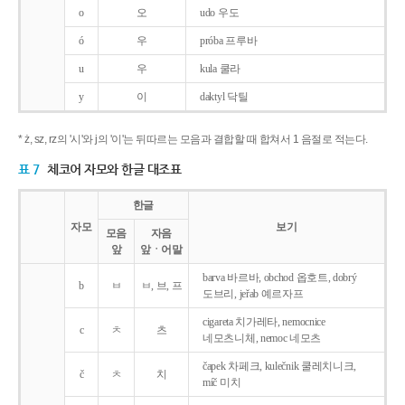
o
오
udo 우도
ó
우
próba 프루바
u
우
kula 쿨라
y
이
daktyl 닥틸
* ż, sz, rz의 '시'와 j의 '이'는 뒤따르는 모음과 결합할 때 합쳐서 1 음절로 적는다.
표 7
체코어 자모와 한글 대조표
한글
자모
보기
모음
자음
앞
앞ㆍ어말
barva 바르바, obchod 옵호트, dobrý
b
ㅂ
ㅂ, 브, 프
도브리, jeřab 예르자프
cigareta 치가레타, nemocnice
c
ㅊ
츠
네모츠니체, nemoc 네모츠
čapek 차페크, kulečnik 쿨레치니크,
č
ㅊ
치
míč 미치