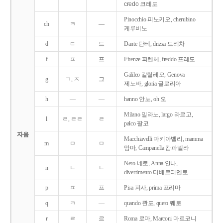
credo 크레도
Pinocchio 피노키오, cherubino
ch
ㅋ
―
케루비노
d
ㄷ
드
Dante 단테, drizza 드리차
f
ㅍ
프
Firenze 피렌체, freddo 프레도
Galileo 갈릴레오, Genova
g
ㄱ, ㅈ
그
제노바, gloria 글로리아
h
―
―
hanno 안노, oh 오
Milano 밀라노, largo 라르고,
l
ㄹ, ㄹㄹ
ㄹ
palco 팔코
자음
Macchiavelli 마키아벨리, mamma
m
ㅁ
ㅁ
맘마, Campanella 캄파넬라
Nero 네로, Anna 안나,
n
ㄴ
ㄴ
divertimento 디베르티멘토
p
ㅍ
프
Pisa 피사, prima 프리마
q
ㅋ
―
quando 콴도, queto 퀘토
r
ㄹ
르
Roma 로마, Marconi 마르코니