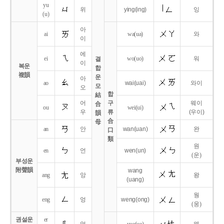
yu
위
ying
(ing)
잉
(u)
아
ai
wa
(ua)
와
이
에
ei
wo
(uo)
워
결
이
복운
합
複韻
운
아
ao
wai
(uai)
와이
모
오
합
結
어
구
웨이
合
ou
wei
(ui)
우
류
(우이)
韻
合
母
an
안
wan
(uan)
완
口
類
원
en
언
wen
(un)
(운)
부성운
附聲韻
wang
ang
앙
왕
(uang)
웡
eng
엉
weng
(ong)
(웅)
권설운
er