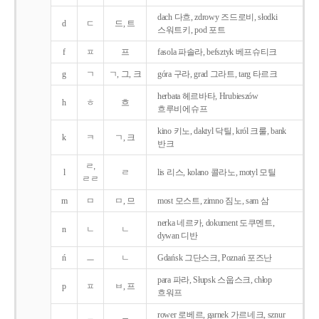
dach 다흐, zdrowy 즈드로비, słodki
d
ㄷ
드, 트
스워트키, pod 포트
f
ㅍ
프
fasola 파솔라, befsztyk 베프슈티크
g
ㄱ
ㄱ, 그, 크
góra 구라, grad 그라트, targ 타르크
herbata 헤르바타, Hrubieszów
h
ㅎ
흐
흐루비에슈프
kino 키노, daktyl 닥틸, król 크룰, bank
k
ㅋ
ㄱ, 크
반크
ㄹ,
l
ㄹ
lis 리스, kolano 콜라노, motyl 모틸
ㄹㄹ
m
ㅁ
ㅁ, 므
most 모스트, zimno 짐노, sam 삼
nerka 네르카, dokument 도쿠멘트,
n
ㄴ
ㄴ
dywan 디반
ń
ㅡ
ㄴ
Gdańsk 그단스크, Poznań 포즈난
para 파라, Słupsk 스웁스크, chłop
p
ㅍ
ㅂ, 프
흐워프
rower 로베르, garnek 가르네크, sznur