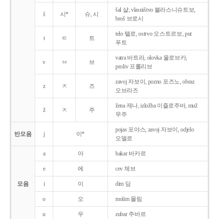
šal 샬, vlasništvo 블라스니슈트보,
š
시*
슈, 시
broš 브로시
telo 텔로, ostrvo 오스트르보, put
t
ㅌ
트
푸트
vatra 바트라, olovka 올로브카,
v
ㅂ
브
proliv 프롤리브
zavoj 자보이, pozno 포즈노, obraz
z
ㅈ
즈
오브라즈
žena 제나, izložba 이즐로주바, muž
ž
ㅈ
주
무주
pojas 포야스, zavoj 자보이, odjelo
반모음
j
이*
오델로
a
아
bakar 바카르
e
에
cev 체브
모음
i
이
dim 딤
o
오
molim 몰림
u
우
zubar 주바르