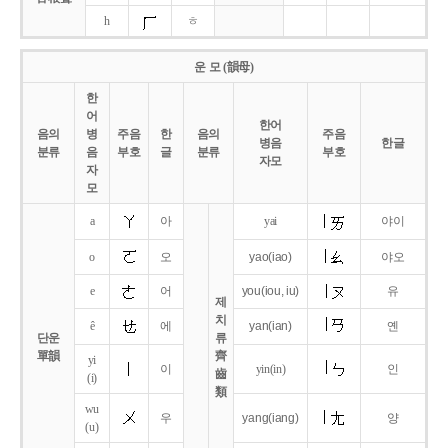
h
ㅎ
운 모 (韻母)
한
어
한어
음의
병
주음
한
음의
주음
병음
한글
분류
음
부호
글
분류
부호
자모
자
모
a
아
yai
야이
o
오
yao
(iao)
야오
e
어
you
(iou,
iu)
유
제
치
ê
에
yan
(ian)
옌
단운
류
單韻
齊
yi
이
yin(in)
인
齒
(i)
類
wu
우
yang
(iang)
양
(u)