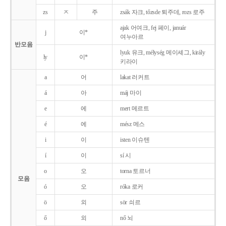
zs
ㅈ
주
zsák 자크, tőzsde 퇴주데, rozs 로주
ajak 어여크, fej 페이, január
j
이*
여누아르
반모음
lyuk 유크, mélység 메이셰그, király
ly
이*
키라이
a
어
lakat 러커트
á
아
máj 마이
e
에
mert 메르트
é
에
mész 메스
i
이
isten 이슈텐
í
이
sí 시
o
오
torna 토르너
모음
ó
오
róka 로커
ö
외
sör 쇠르
ő
외
nő 뇌