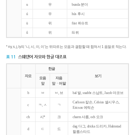
u
우
bunda 분더
ú
우
hús 후시
ü
위
füst 퓌슈트
ű
위
fű 퓌
* ny, s, j, ly의 ‘니, 시, 이, 이’는 뒤따르는 모음과 결합할 때 합쳐서 1 음절로 적는다.
표 11
스웨덴어 자모와 한글 대조표
한글
자모
보기
모음
자음
앞
앞ㆍ어말
b
ㅂ
ㅂ, 브
bal 발, snabbt 스납트, Jacob 야코브
Carlsson 칼손, Celsius 셀시우스,
c
ㅋ, ㅅ
ㄱ
Ericson 에릭손
ch
시*
크
charm 샤름, och 오크
dag 다그, dricka 드리카, Halmstad
d
ㄷ
드
할름스타드