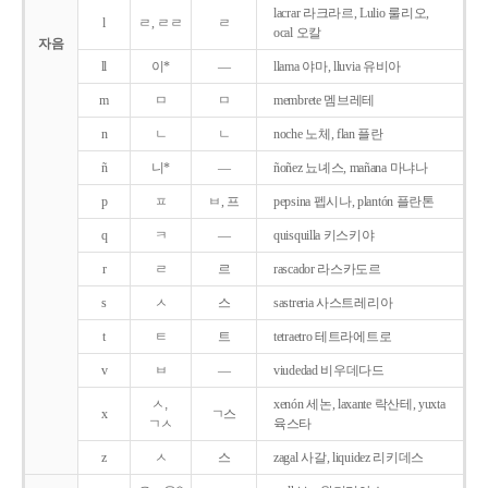
lacrar 라크라르, Lulio 룰리오,
l
ㄹ, ㄹㄹ
ㄹ
ocal 오칼
자음
ll
이*
―
llama 야마, lluvia 유비아
m
ㅁ
ㅁ
membrete 멤브레테
n
ㄴ
ㄴ
noche 노체, flan 플란
ñ
니*
―
ñoñez 뇨녜스, mañana 마냐나
p
ㅍ
ㅂ, 프
pepsina 펩시나, plantón 플란톤
q
ㅋ
―
quisquilla 키스키야
r
ㄹ
르
rascador 라스카도르
s
ㅅ
스
sastreria 사스트레리아
t
ㅌ
트
tetraetro 테트라에트로
v
ㅂ
―
viudedad 비우데다드
ㅅ,
xenón 세논, laxante 락산테, yuxta
x
ㄱ스
ㄱㅅ
육스타
z
ㅅ
스
zagal 사갈, liquidez 리키데스