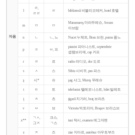
ㄹ,
l
ㄹ
bibliotecǎ 비블리오테커, hotel 호텔
ㄹㄹ
Maramureş 마라무레슈, Avram
m
ㅁ
ㅁ
아브람
자음
n
ㄴ
ㄴ, 느
Nucet 누체트, Bran 브란, pumn 품느
pianist 피아니스트, septembrie
p
ㅍ
ㅂ, 프
셉템브리에, cap 카프
r
ㄹ
르
radio 라디오, dor 도르
s
ㅅ
스
Sibiu 시비우, pas 파스
ş
시*
슈
şag 샤그, Mureş 무레슈
t
ㅌ
트
telefonist 텔레포니스트, bilet 빌레트
ţ
ㅊ
츠
ţigarǎ 치가러, braţ 브라츠
v
ㅂ
브
Victoria 빅토리아, Braşov 브라쇼브
ㄱㅅ,
크스,
x**
taxi 탁시, examen 에그자멘
그ㅈ
ㄱ스
z
ㅈ
즈
ziar 지아르, autobuz 아우토부즈