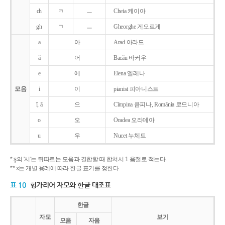
ch
ㅋ
ㅡ
Cheia 케이아
gh
ㄱ
ㅡ
Gheorghe 게오르게
a
아
Arad 아라드
ǎ
어
Bacǎu 바커우
e
에
Elena 엘레나
모음
i
이
pianist 피아니스트
î, â
으
Cîmpina 큼피나, România 로므니아
o
오
Oradea 오라데아
u
우
Nucet 누체트
* ş의 '시'는 뒤따르는 모음과 결합할 때 합쳐서 1 음절로 적는다.
** x는 개별 용례에 따라 한글 표기를 정한다.
표 10
헝가리어 자모와 한글 대조표
한글
자모
보기
모음
자음