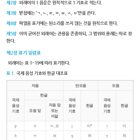
제2항
외래어의 1 음운은 원칙적으로 1 기호로 적는다.
제3항
받침에는 ‘ㄱ, ㄴ, ㄹ, ㅁ, ㅂ, ㅅ, ㅇ’만을 쓴다.
제4항
파열음 표기에는 된소리를 쓰지 않는 것을 원칙으로 한다.
제5항
이미 굳어진 외래어는 관용을 존중하되, 그 범위와 용례는 따로 정
한다.
제2장 표기 일람표
외래어는 표 1~19에 따라 표기한다.
표 1
국제 음성 기호와 한글 대조표
자음
반모음
모음
한글
국제
국제
국제
자음 앞
음성
음성
한글
음성
한글
모음 앞
또는
기호
기호
기호
어말
p
ㅍ
ㅂ, 프
j
이*
i
이
b
ㅂ
브
ɥ
위
y
위