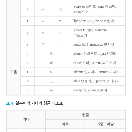
Sorrento 소렌토, asma 아스마,
s
ㅅ
스
sasso 사소
t
ㅌ
트
Torino 토리노, tranne 트란네
Vivace 비바체, manovra
v
ㅂ
브
마노브라
z
ㅊ
―
nozze 노체, mancanza 만칸차
a
아
abituro 아비투로, capra 카프라
e
에
erta 에르타, padrone 파드로네
모음
i
이
infamia 인파미아, manica 마니카
o
오
oblio 오블리오, poetica 포에티카
u
우
uva 우바, spuma 스푸마
표 4
일본어의 가나와 한글 대조표
한글
가나
어두
어중ㆍ어말