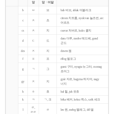
앞
앞ㆍ어말
b
ㅂ
브
bab 버브, ablak 어블러크
citrom 치트롬, nyolcvan 뇰츠번, arc
c
ㅊ
츠
어르츠
cs
ㅊ
치
csavar 처버르, kulcs 쿨치
daru 더루, medve 메드베, gond
d
ㄷ
드
곤드
dzs
ㅈ
지
dzsem 젬
f
ㅍ
프
elfog 엘포그
gumi 구미, nyugta 뉴그터, csomag
g
ㄱ
그
초머그
gyár 자르, hagyma 허지머, nagy
gy
ㅈ
지
너지
h
ㅎ
흐
hal 헐, juh 유흐
k
ㅋ
ㄱ, 크
béka 베커, keksz 켁스, szék 세크
ㄹ,
l
ㄹ
len 렌, meleg 멜레그, dél 델
ㄹㄹ