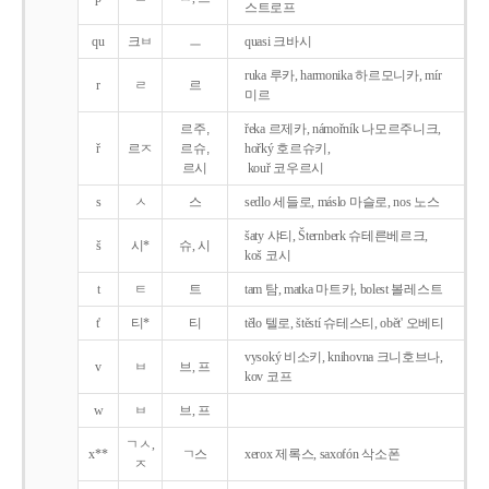
스트로프
qu
크ㅂ
ㅡ
quasi 크바시
ruka 루카, harmonika 하르모니카, mír
r
ㄹ
르
미르
르주,
řeka 르제카, námořník 나모르주니크,
ř
르ㅈ
르슈,
hořký 호르슈키,
르시
kouř 코우르시
s
ㅅ
스
sedlo 세들로, máslo 마슬로, nos 노스
šaty 샤티, Šternberk 슈테른베르크,
š
시*
슈, 시
koš 코시
t
ㅌ
트
tam 탐, matka 마트카, bolest 볼레스트
t'
티*
티
tělo 텔로, štěstí 슈테스티, obět' 오베티
vysoký 비소키, knihovna 크니호브나,
v
ㅂ
브, 프
kov 코프
w
ㅂ
브, 프
ㄱㅅ,
x**
ㄱ스
xerox 제록스, saxofón 삭소폰
ㅈ