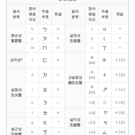
한어
한어
음의
주음
음의
주음
병음
한글
병음
한글
분류
부호
분류
부호
자모
자모
b
ㅂ
j
ㅈ
중순성
설면성
p
ㅍ
q
ㅊ
重脣聲
舌面聲
m
ㅁ
x
ㅅ
zh
순치성*
f
ㅍ
ㅈ [즈]
[zhi]
ch
d
ㄷ
ㅊ [츠]
교설첨성
[chi]
翹舌尖聲
sh
t
ㅌ
ㅅ [스]
설첨성
[shi]
舌尖聲
ㄖ
n
ㄴ
r [ri]
ㄹ [르]
l
ㄹ
z [zi]
ㅉ [쯔]
설치성
g
ㄱ
c [ci]
ㅊ [츠]
舌齒聲
설근성
k
ㅋ
s [si]
ㅆ [쓰]
舌根聲