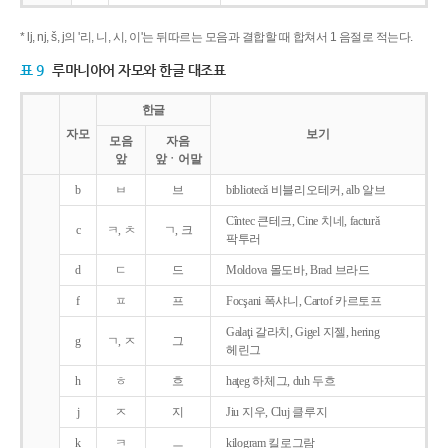
* lj, nj, š, j의 '리, 니, 시, 이'는 뒤따르는 모음과 결합할 때 합쳐서 1 음절로 적는다.
표 9
루마니아어 자모와 한글 대조표
한글
자모
보기
모음
자음
앞
앞ㆍ어말
b
ㅂ
브
bibliotecǎ 비블리오테커, alb 알브
Cîntec 큰테크, Cine 치네, facturǎ
c
ㅋ, ㅊ
ㄱ, 크
팍투러
d
ㄷ
드
Moldova 몰도바, Brad 브라드
f
ㅍ
프
Focşani 폭샤니, Cartof 카르토프
Galaţi 갈라치, Gigel 지젤, hering
g
ㄱ, ㅈ
그
헤린그
h
ㅎ
흐
haţeg 하체그, duh 두흐
j
ㅈ
지
Jiu 지우, Cluj 클루지
k
ㅋ
ㅡ
kilogram 킬로그람