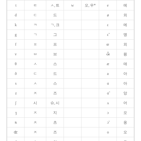
t
ㅌ
ㅅ, 트
w
오, 우*
e
에
d
ㄷ
드
ø
외
k
ㅋ
ㄱ, 크
ɛ
에
g
ㄱ
그
ɛ̃
앵
f
ㅍ
프
œ
외
v
ㅂ
브
욍
θ
ㅅ
스
æ
애
ð
ㄷ
드
a
아
s
ㅅ
스
ɑ
아
z
ㅈ
즈
ɑ̃
앙
ʃ
시
슈, 시
ʌ
어
ʒ
ㅈ
지
ɔ
오
ʦ
ㅊ
츠
ɔ̃
옹
ʣ
ㅈ
즈
o
오