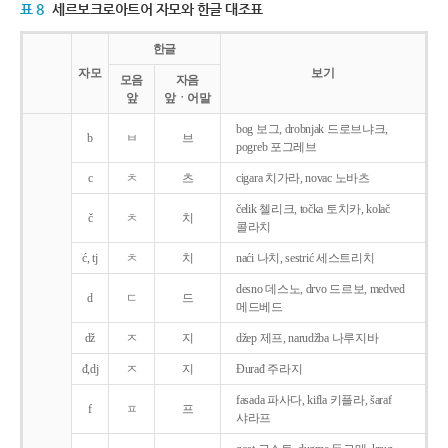
표 8
세르보크로아트어 자모와 한글 대조표
한글
자모
보기
모음
자음
앞
앞ㆍ어말
bog 보그, drobnjak 드로브냐크,
b
ㅂ
브
pogreb 포그레브
c
ㅊ
츠
cigara 치가라, novac 노바츠
čelik 첼리크, točka 토치카, kolač
č
ㅊ
치
콜라치
ć, tj
ㅊ
치
naći 나치, sestrić 세스트리치
desno 데스노, drvo 드르보, medved
d
ㄷ
드
메드베드
dž
ㅈ
지
džep 제프, narudžba 나루지바
đ,dj
ㅈ
지
Ðurađ 주라지
fasada 파사다, kifla 키플라, šaraf
f
ㅍ
프
샤라프