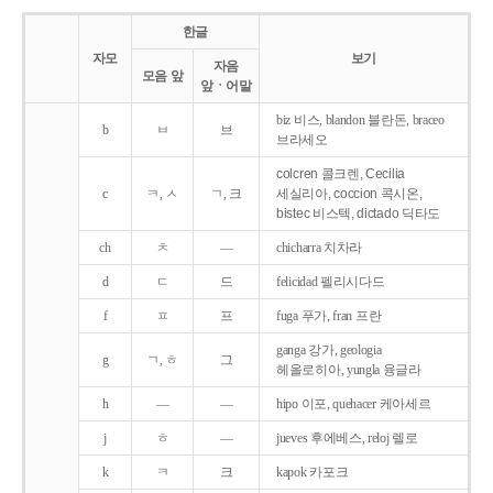
한글
자모
보기
자음
모음 앞
앞ㆍ어말
biz 비스, blandon 블란돈, braceo
b
ㅂ
브
브라세오
colcren 콜크렌, Cecilia
c
ㅋ, ㅅ
ㄱ, 크
세실리아, coccion 콕시온,
bistec 비스텍, dictado 딕타도
ch
ㅊ
―
chicharra 치차라
d
ㄷ
드
felicidad 펠리시다드
f
ㅍ
프
fuga 푸가, fran 프란
ganga 강가, geologia
g
ㄱ, ㅎ
그
헤올로히아, yungla 융글라
h
―
―
hipo 이포, quehacer 케아세르
j
ㅎ
―
jueves 후에베스, reloj 렐로
k
ㅋ
크
kapok 카포크