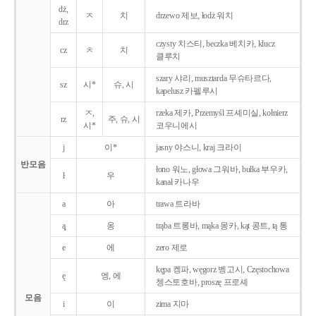
dż,
ㅈ
치
drzewo 제보, łodż 워치
drz
czysty 치스티, beczka 베치카, klucz
cz
ㅊ
치
클루치
szary 샤리, musztarda 무슈타르다,
sz
시*
슈, 시
kapelusz 카펠루시
ㅈ,
rzeka 제카, Przemyśl 프셰미실, kołnierz
rz
주, 슈, 시
시*
코우니에시
j
이*
jasny 야스니, kraj 크라이
반모음
łono 워노, głowa 그워바, bułka 부우카,
ł
우
kanał 카나우
a
아
trawa 트라바
ą̨
옹
trąba 트롱바, mąka 몽카, kąt 콩트, tą 통
e
에
zero 제로
kępa 켕파, węgorz 벵고시, Częstochowa
ę
엥, 에
쳉스토호바, proszę 프로셰
모음
i
이
zima 지마