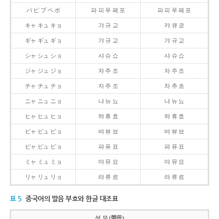
パ ピ プ ペ ポ
파 피 푸 페 포
파 피 푸 페 포
キャ キュ キョ
갸 규 교
캬 큐 쿄
ギャ ギュ ギョ
갸 규 교
갸 규 교
シャ シュ ショ
샤 슈 쇼
샤 슈 쇼
ジャ ジュ ジョ
자 주 조
자 주 조
チャ チュ チョ
자 주 조
차 추 초
ニャ ニュ ニョ
냐 뉴 뇨
냐 뉴 뇨
ヒャ ヒュ ヒョ
햐 휴 효
햐 휴 효
ビャ ビュ ビョ
뱌 뷰 뵤
뱌 뷰 뵤
ピャ ピュ ピョ
퍄 퓨 표
퍄 퓨 표
ミャ ミュ ミョ
먀 뮤 묘
먀 뮤 묘
リャ リュ リョ
랴 류 료
랴 류 료
표 5
중국어의 발음 부호와 한글 대조표
성 모 (聲母)