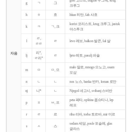
gost 고스트, dugme 두그메, krug
g
ㄱ
그
크루그
h
ㅎ
흐
hitan 히탄, šah 샤흐
korist 코리스트, krug 크루그, jastuk
k
ㅋ
ㄱ, 크
야스투크
ㄹ,
l
ㄹ
levo 레보, balkon 발콘, šal 샬
ㄹㄹ
리*,
자음
lj
ㄹ
ljeto 레토, pasulj 파술
ㄹ리*
malo 말로, mnogo 므노고, osam
m
ㅁ
ㅁ, 므
오삼
n
ㄴ
ㄴ
nos 노스, banka 반카, loman 로만
nj
니*
ㄴ
Njegoš 녜고시, svibanj 스비반
peta 페타, opština 옵슈티나, lep
p
ㅍ
ㅂ, 프
레프
r
ㄹ
르
riba 리바, torba 토르바, mir 미르
sedam 세담, posle 포슬레, glas
s
ㅅ
스
글라스