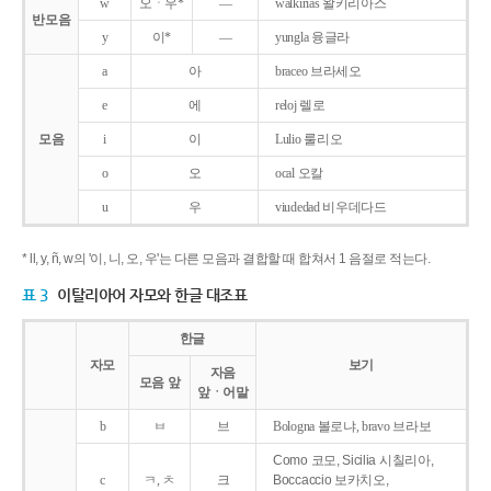
w
오ㆍ우*
―
walkirias 왈키리아스
반모음
y
이*
―
yungla 융글라
a
아
braceo 브라세오
e
에
reloj 렐로
모음
i
이
Lulio 룰리오
o
오
ocal 오칼
u
우
viudedad 비우데다드
* ll, y, ñ, w의 '이, 니, 오, 우'는 다른 모음과 결합할 때 합쳐서 1 음절로 적는다.
표 3
이탈리아어 자모와 한글 대조표
한글
자모
보기
자음
모음 앞
앞ㆍ어말
b
ㅂ
브
Bologna 볼로냐, bravo 브라보
Como 코모, Sicilia 시칠리아,
c
ㅋ, ㅊ
크
Boccaccio 보카치오,