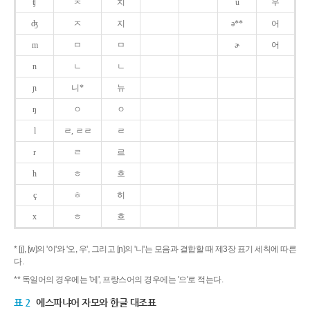
ʧ
ㅊ
치
u
우
ʤ
ㅈ
지
ə**
어
m
ㅁ
ㅁ
ɚ
어
n
ㄴ
ㄴ
ɲ
니*
뉴
ŋ
ㅇ
ㅇ
l
ㄹ, ㄹㄹ
ㄹ
r
ㄹ
르
h
ㅎ
흐
ç
ㅎ
히
x
ㅎ
흐
* [j], [w]의 '이'와 '오, 우', 그리고 [ɲ]의 '니'는 모음과 결합할 때 제3장 표기 세칙에 따른
다.
** 독일어의 경우에는 '에', 프랑스어의 경우에는 '으'로 적는다.
표 2
에스파냐어 자모와 한글 대조표