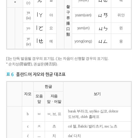
얼
yue
(ue)
웨
*
(r)
촬
ya
구
야
yuan
(uan)
위안
(ia)
류
撮
yo
요
yun
(un)
윈
口
類
ye
예
yong
(iong)
융
(ie)
[ ]는 단독 발음될 경우의 표기임. ( )는 자음이 선행할 경우의 표기임.
* 순치성(脣齒聲), 권설운(捲舌韻).
표 6
폴란드어 자모와 한글 대조표
한글
자모
보기
모음
자음
앞
앞ㆍ어말
burak 부라크, szybko 십코, dobrze
b
ㅂ
ㅂ, 브, 프
도브제, chleb 흘레프
c
ㅊ
츠
cel 첼, Balicki 발리츠키, noc 노츠
ć
ㅡ
치
dać 다치