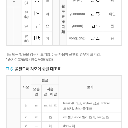
얼
yue
(ue)
웨
*
(r)
촬
ya
구
야
yuan
(uan)
위안
(ia)
류
撮
yo
요
yun
(un)
윈
口
類
ye
예
yong
(iong)
융
(ie)
[ ]는 단독 발음될 경우의 표기임. ( )는 자음이 선행할 경우의 표기임.
* 순치성(脣齒聲), 권설운(捲舌韻).
표 6
폴란드어 자모와 한글 대조표
한글
자모
보기
모음
자음
앞
앞ㆍ어말
burak 부라크, szybko 십코, dobrze
b
ㅂ
ㅂ, 브, 프
도브제, chleb 흘레프
c
ㅊ
츠
cel 첼, Balicki 발리츠키, noc 노츠
ć
ㅡ
치
dać 다치