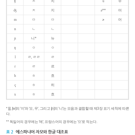
ʧ
ㅊ
치
u
우
ʤ
ㅈ
지
ə**
어
m
ㅁ
ㅁ
ɚ
어
n
ㄴ
ㄴ
ɲ
니*
뉴
ŋ
ㅇ
ㅇ
l
ㄹ, ㄹㄹ
ㄹ
r
ㄹ
르
h
ㅎ
흐
ç
ㅎ
히
x
ㅎ
흐
* [j], [w]의 '이'와 '오, 우', 그리고 [ɲ]의 '니'는 모음과 결합할 때 제3장 표기 세칙에 따른
다.
** 독일어의 경우에는 '에', 프랑스어의 경우에는 '으'로 적는다.
표 2
에스파냐어 자모와 한글 대조표