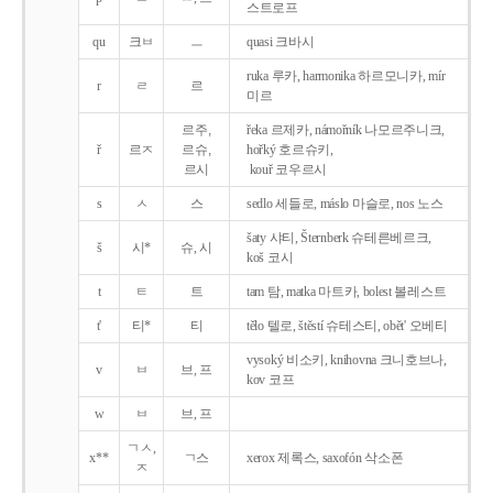
스트로프
qu
크ㅂ
ㅡ
quasi 크바시
ruka 루카, harmonika 하르모니카, mír
r
ㄹ
르
미르
르주,
řeka 르제카, námořník 나모르주니크,
ř
르ㅈ
르슈,
hořký 호르슈키,
르시
kouř 코우르시
s
ㅅ
스
sedlo 세들로, máslo 마슬로, nos 노스
šaty 샤티, Šternberk 슈테른베르크,
š
시*
슈, 시
koš 코시
t
ㅌ
트
tam 탐, matka 마트카, bolest 볼레스트
t'
티*
티
tělo 텔로, štěstí 슈테스티, obět' 오베티
vysoký 비소키, knihovna 크니호브나,
v
ㅂ
브, 프
kov 코프
w
ㅂ
브, 프
ㄱㅅ,
x**
ㄱ스
xerox 제록스, saxofón 삭소폰
ㅈ