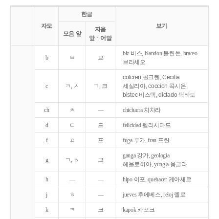
한글
자모
보기
자음
모음 앞
앞ㆍ어말
biz 비스, blandon 블란돈, braceo
b
ㅂ
브
브라세오
colcren 콜크렌, Cecilia
c
ㅋ, ㅅ
ㄱ, 크
세실리아, coccion 콕시온,
bistec 비스텍, dictado 딕타도
ch
ㅊ
―
chicharra 치차라
d
ㄷ
드
felicidad 펠리시다드
f
ㅍ
프
fuga 푸가, fran 프란
ganga 강가, geologia
g
ㄱ, ㅎ
그
헤올로히아, yungla 융글라
h
―
―
hipo 이포, quehacer 케아세르
j
ㅎ
―
jueves 후에베스, reloj 렐로
k
ㅋ
크
kapok 카포크