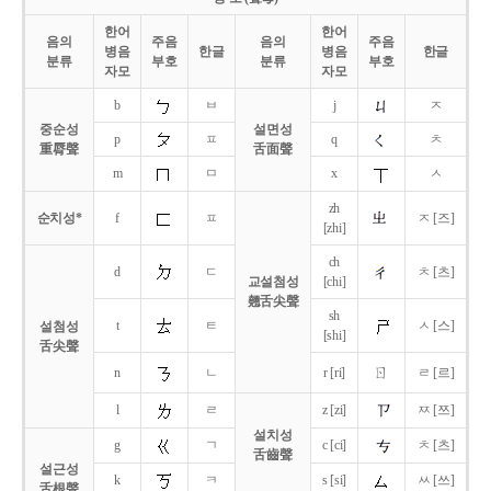
한어
한어
음의
주음
음의
주음
병음
한글
병음
한글
분류
부호
분류
부호
자모
자모
b
ㅂ
j
ㅈ
중순성
설면성
p
ㅍ
q
ㅊ
重脣聲
舌面聲
m
ㅁ
x
ㅅ
zh
순치성*
f
ㅍ
ㅈ [즈]
[zhi]
ch
d
ㄷ
ㅊ [츠]
교설첨성
[chi]
翹舌尖聲
sh
t
ㅌ
ㅅ [스]
설첨성
[shi]
舌尖聲
ㄖ
n
ㄴ
r [ri]
ㄹ [르]
l
ㄹ
z [zi]
ㅉ [쯔]
설치성
g
ㄱ
c [ci]
ㅊ [츠]
舌齒聲
설근성
k
ㅋ
s [si]
ㅆ [쓰]
舌根聲