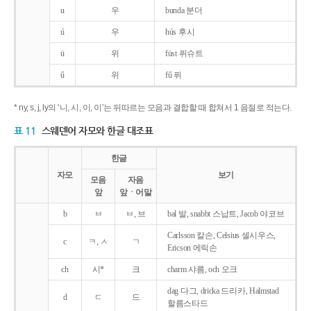
u
우
bunda 분더
ú
우
hús 후시
ü
위
füst 퓌슈트
ű
위
fű 퓌
* ny, s, j, ly의 ‘니, 시, 이, 이’는 뒤따르는 모음과 결합할 때 합쳐서 1 음절로 적는다.
표 11
스웨덴어 자모와 한글 대조표
한글
자모
보기
모음
자음
앞
앞ㆍ어말
b
ㅂ
ㅂ, 브
bal 발, snabbt 스납트, Jacob 야코브
Carlsson 칼손, Celsius 셀시우스,
c
ㅋ, ㅅ
ㄱ
Ericson 에릭손
ch
시*
크
charm 샤름, och 오크
dag 다그, dricka 드리카, Halmstad
d
ㄷ
드
할름스타드