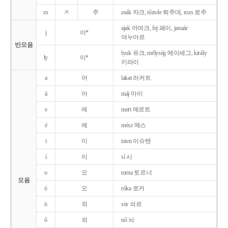
zs
ㅈ
주
zsák 자크, tőzsde 퇴주데, rozs 로주
ajak 어여크, fej 페이, január
j
이*
여누아르
반모음
lyuk 유크, mélység 메이셰그, király
ly
이*
키라이
a
어
lakat 러커트
á
아
máj 마이
e
에
mert 메르트
é
에
mész 메스
i
이
isten 이슈텐
í
이
sí 시
o
오
torna 토르너
모음
ó
오
róka 로커
ö
외
sör 쇠르
ő
외
nő 뇌