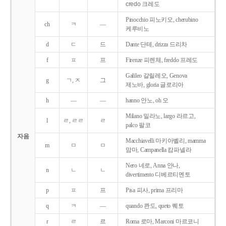
credo 크레도
Pinocchio 피노키오, cherubino
ch
ㅋ
―
케루비노
d
ㄷ
드
Dante 단테, drizza 드리차
f
ㅍ
프
Firenze 피렌체, freddo 프레도
Galileo 갈릴레오, Genova
g
ㄱ, ㅈ
그
제노바, gloria 글로리아
h
―
―
hanno 안노, oh 오
Milano 밀라노, largo 라르고,
l
ㄹ, ㄹㄹ
ㄹ
palco 팔코
자음
Macchiavelli 마키아벨리, mamma
m
ㅁ
ㅁ
맘마, Campanella 캄파넬라
Nero 네로, Anna 안나,
n
ㄴ
ㄴ
divertimento 디베르티멘토
p
ㅍ
프
Pisa 피사, prima 프리마
q
ㅋ
―
quando 콴도, queto 퀘토
r
ㄹ
르
Roma 로마, Marconi 마르코니