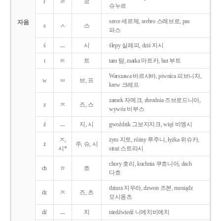
r
ㄹ
르
슈누르
serce 세르체, srebro 스레브로, pas
자음
s
ㅅ
스
파스
ś
ㅡ
시
ślepy 실레피, dziś 지시
t
ㅌ
트
tam 탐, matka 마트카, but 부트
Warszawa 바르샤바, piwnica 피브니차,
w
ㅂ
브, 프
krew 크레프
zamek 자메크, zbrodnia 즈브로드니아,
z
ㅈ
즈, 스
wywóz 비부스
ź
ㅡ
지, 시
gwoździk 그보지지크, więź 비엥시
ㅈ,
żyto 지토, różny 루주니, łyżka 위슈카,
ż
주, 슈, 시
시*
straż 스트라시
chory 호리, kuchnia 쿠흐니아, dach
ch
ㅎ
흐
다흐
dziura 지우라, dzwon 즈본, mosiądz
dz
ㅈ
즈, 츠
모시옹츠
dź
ㅡ
치
niedźwiedź 니에치비에치