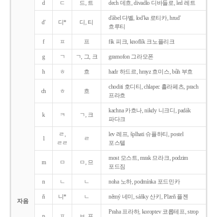
d
ㄷ
드, 트
dech 데흐, divadlo 디바들로, led 레트
d'ábel 댜벨, lod'ka 로티카, hrud'
d'
디*
디, 티
흐루티
f
ㅍ
프
fík 피크, knoflík 크노플리크
g
ㄱ
ㄱ, 그, 크
gramofon 그라모폰
h
ㅎ
흐
hadr 하드르, hmyz 흐미스, bůh 부흐
choditi 호디티, chlapec 흘라페츠, prach
ch
ㅎ
흐
프라흐
kachna 카흐나, nikdy 니크디, padák
k
ㅋ
ㄱ, 크
파다크
ㄹ,
lev 레프, šplhati 슈플하티, postel
l
ㄹ
ㄹㄹ
포스텔
most 모스트, mrak 므라크, podzim
m
ㅁ
ㅁ, 므
포드짐
n
ㄴ
ㄴ
noha 노하, podmínka 포드민카
ň
니*
ㄴ
němý 네미, sáňky 산키, Plzeň 플젠
자음
Praha 프라하, koroptev 코롭테프, strop
p
ㅍ
ㅂ, 프