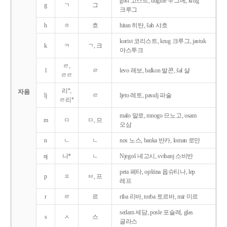
gost 고스트, dugme 두그메, krug
g
ㄱ
그
크루그
h
ㅎ
흐
hitan 히탄, šah 샤흐
korist 코리스트, krug 크루그, jastuk
k
ㅋ
ㄱ, 크
야스투크
ㄹ,
l
ㄹ
levo 레보, balkon 발콘, šal 샬
ㄹㄹ
리*,
자음
lj
ㄹ
ljeto 레토, pasulj 파술
ㄹ리*
malo 말로, mnogo 므노고, osam
m
ㅁ
ㅁ, 므
오삼
n
ㄴ
ㄴ
nos 노스, banka 반카, loman 로만
nj
니*
ㄴ
Njegoš 녜고시, svibanj 스비반
peta 페타, opština 옵슈티나, lep
p
ㅍ
ㅂ, 프
레프
r
ㄹ
르
riba 리바, torba 토르바, mir 미르
sedam 세담, posle 포슬레, glas
s
ㅅ
스
글라스