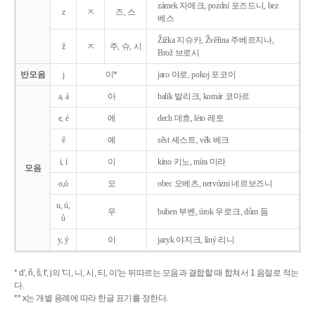
zámek 자메크, pozdní 포즈드니, bez
z
ㅈ
즈, 스
베스
Žižka 지슈카, Žvěřina 주베르지나,
ž
ㅈ
주, 슈, 시
Brož 브로시
반모음
j
이*
jaro 야로, pokoj 포코이
a, á
아
balík 발리크, komár 코마르
e, é
에
dech 데흐, léto 레토
ě
예
sěst 셰스트, věk 베크
i, í
이
kino 키노, míra 미라
모음
o,ó
오
obec 오베츠, nervózni 네르보즈니
u, ú,
우
buben 부벤, úrok 우로크, dům 둠
ů
y, ý
이
jazyk
야지크, líný 리니
* d', ň, š, t', j의 '디, 니, 시, 티, 이'는 뒤따르는 모음과 결합할 때 합쳐서 1 음절로 적는
다.
** x는 개별 용례에 따라 한글 표기를 정한다.