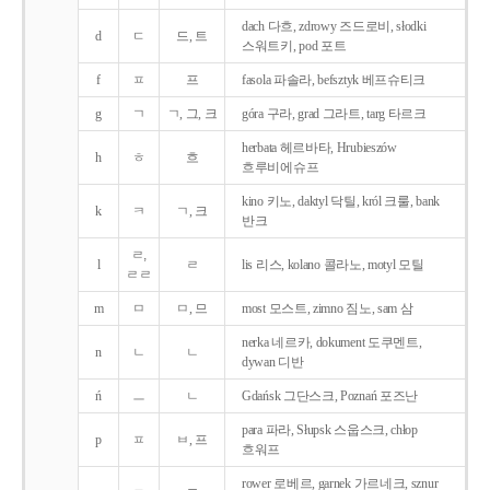
dach 다흐, zdrowy 즈드로비, słodki
d
ㄷ
드, 트
스워트키, pod 포트
f
ㅍ
프
fasola 파솔라, befsztyk 베프슈티크
g
ㄱ
ㄱ, 그, 크
góra 구라, grad 그라트, targ 타르크
herbata 헤르바타, Hrubieszów
h
ㅎ
흐
흐루비에슈프
kino 키노, daktyl 닥틸, król 크룰, bank
k
ㅋ
ㄱ, 크
반크
ㄹ,
l
ㄹ
lis 리스, kolano 콜라노, motyl 모틸
ㄹㄹ
m
ㅁ
ㅁ, 므
most 모스트, zimno 짐노, sam 삼
nerka 네르카, dokument 도쿠멘트,
n
ㄴ
ㄴ
dywan 디반
ń
ㅡ
ㄴ
Gdańsk 그단스크, Poznań 포즈난
para 파라, Słupsk 스웁스크, chłop
p
ㅍ
ㅂ, 프
흐워프
rower 로베르, garnek 가르네크, sznur