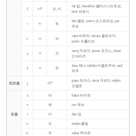
šal 샬, vlasništvo 블라스니슈트보,
š
시*
슈, 시
broš 브로시
telo 텔로, ostrvo 오스트르보, put
t
ㅌ
트
푸트
vatra 바트라, olovka 올로브카,
v
ㅂ
브
proliv 프롤리브
zavoj 자보이, pozno 포즈노, obraz
z
ㅈ
즈
오브라즈
žena 제나, izložba 이즐로주바, muž
ž
ㅈ
주
무주
pojas 포야스, zavoj 자보이, odjelo
반모음
j
이*
오델로
a
아
bakar 바카르
e
에
cev 체브
모음
i
이
dim 딤
o
오
molim 몰림
u
우
zubar 주바르