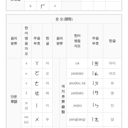
h
ㅎ
운 모 (韻母)
한
어
한어
음의
병
주음
한
음의
주음
병음
한글
분류
음
부호
글
분류
부호
자모
자
모
a
아
yai
야이
o
오
yao
(iao)
야오
e
어
you
(iou,
iu)
유
제
치
ê
에
yan
(ian)
옌
단운
류
單韻
齊
yi
이
yin(in)
인
齒
(i)
類
wu
우
yang
(iang)
양
(u)