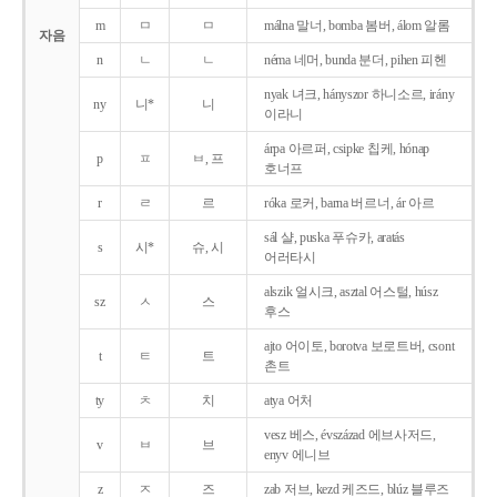
m
ㅁ
ㅁ
málna 말너, bomba 봄버, álom 알롬
자음
n
ㄴ
ㄴ
néma 네머, bunda 분더, pihen 피헨
nyak 녀크, hányszor 하니소르, irány
ny
니*
니
이라니
árpa 아르퍼, csipke 칩케, hónap
p
ㅍ
ㅂ, 프
호너프
r
ㄹ
르
róka 로커, barna 버르너, ár 아르
sál 샬, puska 푸슈카, aratás
s
시*
슈, 시
어러타시
alszik 얼시크, asztal 어스털, húsz
sz
ㅅ
스
후스
ajto 어이토, borotva 보로트버, csont
t
ㅌ
트
촌트
ty
ㅊ
치
atya 어처
vesz 베스, évszázad 에브사저드,
v
ㅂ
브
enyv 에니브
z
ㅈ
즈
zab 저브, kezd 케즈드, blúz 블루즈