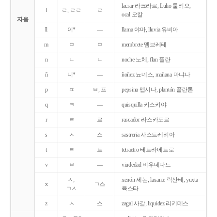
lacrar 라크라르, Lulio 룰리오,
l
ㄹ, ㄹㄹ
ㄹ
ocal 오칼
자음
ll
이*
―
llama 야마, lluvia 유비아
m
ㅁ
ㅁ
membrete 멤브레테
n
ㄴ
ㄴ
noche 노체, flan 플란
ñ
니*
―
ñoñez 뇨녜스, mañana 마냐나
p
ㅍ
ㅂ, 프
pepsina 펩시나, plantón 플란톤
q
ㅋ
―
quisquilla 키스키야
r
ㄹ
르
rascador 라스카도르
s
ㅅ
스
sastreria 사스트레리아
t
ㅌ
트
tetraetro 테트라에트로
v
ㅂ
―
viudedad 비우데다드
ㅅ,
xenón 세논, laxante 락산테, yuxta
x
ㄱ스
ㄱㅅ
육스타
z
ㅅ
스
zagal 사갈, liquidez 리키데스