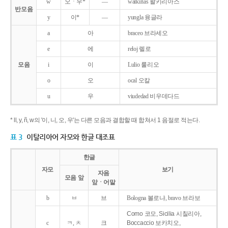
w
오ㆍ우*
―
walkirias 왈키리아스
반모음
y
이*
―
yungla 융글라
a
아
braceo 브라세오
e
에
reloj 렐로
모음
i
이
Lulio 룰리오
o
오
ocal 오칼
u
우
viudedad 비우데다드
* ll, y, ñ, w의 '이, 니, 오, 우'는 다른 모음과 결합할 때 합쳐서 1 음절로 적는다.
표 3
이탈리아어 자모와 한글 대조표
한글
자모
보기
자음
모음 앞
앞ㆍ어말
b
ㅂ
브
Bologna 볼로냐, bravo 브라보
Como 코모, Sicilia 시칠리아,
c
ㅋ, ㅊ
크
Boccaccio 보카치오,