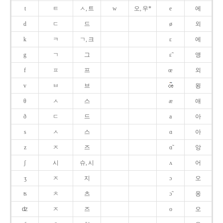
t
ㅌ
ㅅ, 트
w
오, 우*
e
에
d
ㄷ
드
ø
외
k
ㅋ
ㄱ, 크
ɛ
에
g
ㄱ
그
ɛ̃
앵
f
ㅍ
프
œ
외
v
ㅂ
브
욍
θ
ㅅ
스
æ
애
ð
ㄷ
드
a
아
s
ㅅ
스
ɑ
아
z
ㅈ
즈
ɑ̃
앙
ʃ
시
슈, 시
ʌ
어
ʒ
ㅈ
지
ɔ
오
ʦ
ㅊ
츠
ɔ̃
옹
ʣ
ㅈ
즈
o
오