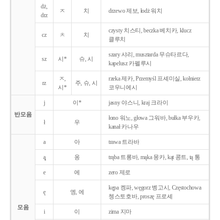
dż,
ㅈ
치
drzewo 제보, łodż 워치
drz
czysty 치스티, beczka 베치카, klucz
cz
ㅊ
치
클루치
szary 샤리, musztarda 무슈타르다,
sz
시*
슈, 시
kapelusz 카펠루시
ㅈ,
rzeka 제카, Przemyśl 프셰미실, kołnierz
rz
주, 슈, 시
시*
코우니에시
j
이*
jasny 야스니, kraj 크라이
반모음
łono 워노, głowa 그워바, bułka 부우카,
ł
우
kanał 카나우
a
아
trawa 트라바
ą̨
옹
trąba 트롱바, mąka 몽카, kąt 콩트, tą 통
e
에
zero 제로
kępa 켕파, węgorz 벵고시, Częstochowa
ę
엥, 에
쳉스토호바, proszę 프로셰
모음
i
이
zima 지마