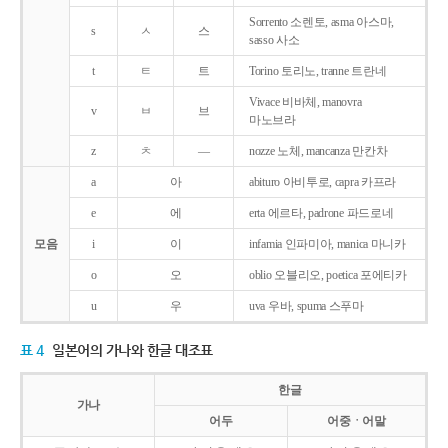
Sorrento 소렌토, asma 아스마,
s
ㅅ
스
sasso 사소
t
ㅌ
트
Torino 토리노, tranne 트란네
Vivace 비바체, manovra
v
ㅂ
브
마노브라
z
ㅊ
―
nozze 노체, mancanza 만칸차
a
아
abituro 아비투로, capra 카프라
e
에
erta 에르타, padrone 파드로네
모음
i
이
infamia 인파미아, manica 마니카
o
오
oblio 오블리오, poetica 포에티카
u
우
uva 우바, spuma 스푸마
표 4
일본어의 가나와 한글 대조표
한글
가나
어두
어중ㆍ어말