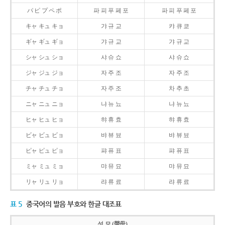
パ ピ プ ペ ポ
파 피 푸 페 포
파 피 푸 페 포
キャ キュ キョ
갸 규 교
캬 큐 쿄
ギャ ギュ ギョ
갸 규 교
갸 규 교
シャ シュ ショ
샤 슈 쇼
샤 슈 쇼
ジャ ジュ ジョ
자 주 조
자 주 조
チャ チュ チョ
자 주 조
차 추 초
ニャ ニュ ニョ
냐 뉴 뇨
냐 뉴 뇨
ヒャ ヒュ ヒョ
햐 휴 효
햐 휴 효
ビャ ビュ ビョ
뱌 뷰 뵤
뱌 뷰 뵤
ピャ ピュ ピョ
퍄 퓨 표
퍄 퓨 표
ミャ ミュ ミョ
먀 뮤 묘
먀 뮤 묘
リャ リュ リョ
랴 류 료
랴 류 료
표 5
중국어의 발음 부호와 한글 대조표
성 모 (聲母)