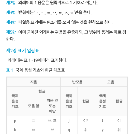
제2항
외래어의 1 음운은 원칙적으로 1 기호로 적는다.
제3항
받침에는 ‘ㄱ, ㄴ, ㄹ, ㅁ, ㅂ, ㅅ, ㅇ’만을 쓴다.
제4항
파열음 표기에는 된소리를 쓰지 않는 것을 원칙으로 한다.
제5항
이미 굳어진 외래어는 관용을 존중하되, 그 범위와 용례는 따로 정
한다.
제2장 표기 일람표
외래어는 표 1~19에 따라 표기한다.
표 1
국제 음성 기호와 한글 대조표
자음
반모음
모음
한글
국제
국제
국제
자음 앞
음성
음성
한글
음성
한글
모음 앞
또는
기호
기호
기호
어말
p
ㅍ
ㅂ, 프
j
이*
i
이
b
ㅂ
브
ɥ
위
y
위