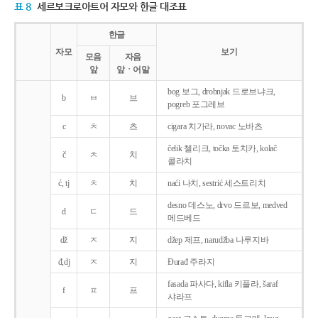
표 8
세르보크로아트어 자모와 한글 대조표
한글
자모
보기
모음
자음
앞
앞ㆍ어말
bog 보그, drobnjak 드로브냐크,
b
ㅂ
브
pogreb 포그레브
c
ㅊ
츠
cigara 치가라, novac 노바츠
čelik 첼리크, točka 토치카, kolač
č
ㅊ
치
콜라치
ć, tj
ㅊ
치
naći 나치, sestrić 세스트리치
desno 데스노, drvo 드르보, medved
d
ㄷ
드
메드베드
dž
ㅈ
지
džep 제프, narudžba 나루지바
đ,dj
ㅈ
지
Ðurađ 주라지
fasada 파사다, kifla 키플라, šaraf
f
ㅍ
프
샤라프