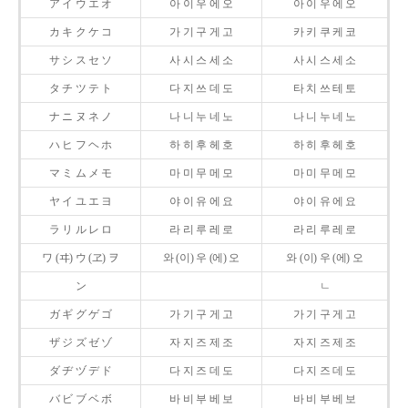
ア イ ウ エ オ
아 이 우 에 오
아 이 우 에 오
カ キ ク ケ コ
가 기 구 게 고
카 키 쿠 케 코
サ シ ス セ ソ
사 시 스 세 소
사 시 스 세 소
タ チ ツ テ ト
다 지 쓰 데 도
타 치 쓰 테 토
ナ ニ ヌ ネ ノ
나 니 누 네 노
나 니 누 네 노
ハ ヒ フ ヘ ホ
하 히 후 헤 호
하 히 후 헤 호
マ ミ ム メ モ
마 미 무 메 모
마 미 무 메 모
ヤ イ ユ エ ヨ
야 이 유 에 요
야 이 유 에 요
ラ リ ル レ ロ
라 리 루 레 로
라 리 루 레 로
ワ (ヰ) ウ (ヱ) ヲ
와 (이) 우 (에) 오
와 (이) 우 (에) 오
ン
ㄴ
ガ ギ グ ゲ ゴ
가 기 구 게 고
가 기 구 게 고
ザ ジ ズ ゼ ゾ
자 지 즈 제 조
자 지 즈 제 조
ダ ヂ ヅ デ ド
다 지 즈 데 도
다 지 즈 데 도
バ ビ ブ ベ ボ
바 비 부 베 보
바 비 부 베 보