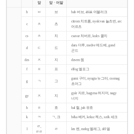
앞
앞ㆍ어말
b
ㅂ
브
bab 버브, ablak 어블러크
citrom 치트롬, nyolcvan 뇰츠번, arc
c
ㅊ
츠
어르츠
cs
ㅊ
치
csavar 처버르, kulcs 쿨치
daru 더루, medve 메드베, gond
d
ㄷ
드
곤드
dzs
ㅈ
지
dzsem 젬
f
ㅍ
프
elfog 엘포그
gumi 구미, nyugta 뉴그터, csomag
g
ㄱ
그
초머그
gyár 자르, hagyma 허지머, nagy
gy
ㅈ
지
너지
h
ㅎ
흐
hal 헐, juh 유흐
k
ㅋ
ㄱ, 크
béka 베커, keksz 켁스, szék 세크
ㄹ,
l
ㄹ
len 렌, meleg 멜레그, dél 델
ㄹㄹ