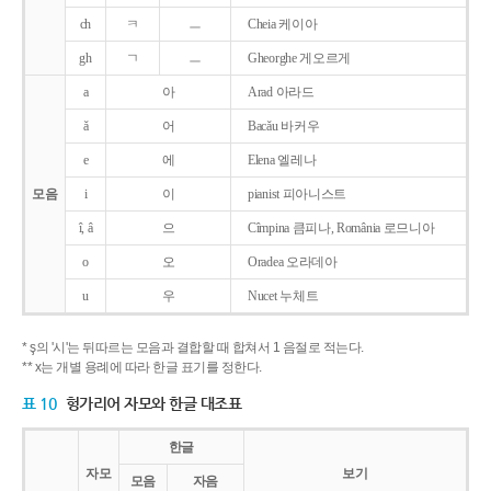
ch
ㅋ
ㅡ
Cheia 케이아
gh
ㄱ
ㅡ
Gheorghe 게오르게
a
아
Arad 아라드
ǎ
어
Bacǎu 바커우
e
에
Elena 엘레나
모음
i
이
pianist 피아니스트
î, â
으
Cîmpina 큼피나, România 로므니아
o
오
Oradea 오라데아
u
우
Nucet 누체트
* ş의 '시'는 뒤따르는 모음과 결합할 때 합쳐서 1 음절로 적는다.
** x는 개별 용례에 따라 한글 표기를 정한다.
표 10
헝가리어 자모와 한글 대조표
한글
자모
보기
모음
자음