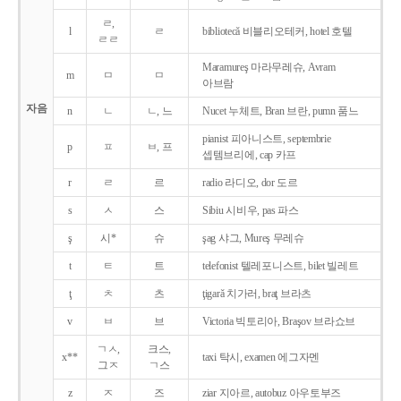
ㄹ,
l
ㄹ
bibliotecǎ 비블리오테커, hotel 호텔
ㄹㄹ
Maramureş 마라무레슈, Avram
m
ㅁ
ㅁ
아브람
자음
n
ㄴ
ㄴ, 느
Nucet 누체트, Bran 브란, pumn 품느
pianist 피아니스트, septembrie
p
ㅍ
ㅂ, 프
셉템브리에, cap 카프
r
ㄹ
르
radio 라디오, dor 도르
s
ㅅ
스
Sibiu 시비우, pas 파스
ş
시*
슈
şag 샤그, Mureş 무레슈
t
ㅌ
트
telefonist 텔레포니스트, bilet 빌레트
ţ
ㅊ
츠
ţigarǎ 치가러, braţ 브라츠
v
ㅂ
브
Victoria 빅토리아, Braşov 브라쇼브
ㄱㅅ,
크스,
x**
taxi 탁시, examen 에그자멘
그ㅈ
ㄱ스
z
ㅈ
즈
ziar 지아르, autobuz 아우토부즈