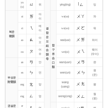
yu
위
ying
(ing)
잉
(u)
아
ai
wa
(ua)
와
이
에
ei
wo
(uo)
워
결
이
복운
합
複韻
운
아
ao
wai
(uai)
와이
모
오
합
結
어
구
웨이
合
ou
wei
(ui)
우
류
(우이)
韻
合
母
an
안
wan
(uan)
완
口
類
원
en
언
wen
(un)
(운)
부성운
附聲韻
wang
ang
앙
왕
(uang)
웡
eng
엉
weng
(ong)
(웅)
권설운
er