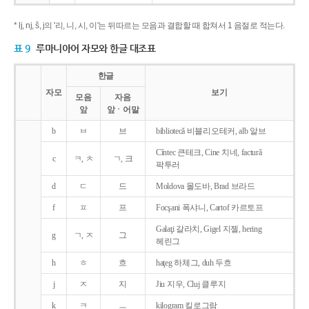
* lj, nj, š, j의 '리, 니, 시, 이'는 뒤따르는 모음과 결합할 때 합쳐서 1 음절로 적는다.
표 9
루마니아어 자모와 한글 대조표
한글
자모
보기
모음
자음
앞
앞ㆍ어말
b
ㅂ
브
bibliotecǎ 비블리오테커, alb 알브
Cîntec 큰테크, Cine 치네, facturǎ
c
ㅋ, ㅊ
ㄱ, 크
팍투러
d
ㄷ
드
Moldova 몰도바, Brad 브라드
f
ㅍ
프
Focşani 폭샤니, Cartof 카르토프
Galaţi 갈라치, Gigel 지젤, hering
g
ㄱ, ㅈ
그
헤린그
h
ㅎ
흐
haţeg 하체그, duh 두흐
j
ㅈ
지
Jiu 지우, Cluj 클루지
k
ㅋ
ㅡ
kilogram 킬로그람