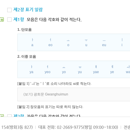
제2장 표기 일람
제1항
모음은 다음 각호와 같이 적는다.
북
1. 단모음
ㅏ
ㅓ
ㅗ
ㅜ
ㅡ
ㅣ
a
eo
o
u
eu
i
2. 이중 모음
ㅑ
ㅕ
ㅛ
ㅠ
ㅒ
ㅖ
ya
yeo
yo
yu
yae
ye
w
[붙임 1] ‘ㅢ’는 ‘ㅣ’로 소리 나더라도 ui로 적는다.
(보기) 광희문 Gwanghuimun
[붙임 2] 장모음의 표기는 따로 하지 않는다.
제2항
자음은 다음 각호와 같이 적는다.
북
1. 파열음
154(방화3동 827)
대표 전화: 02-2669-9775(평일 09:00~18:00)
전송