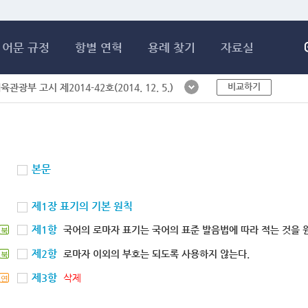
메인콘텐츠 바로가기
어문 규정
항별 연혁
용례 찾기
자료실
비교하기
체육관광부 고시 제2014-42호(2014. 12. 5.)
본문
제1장 표기의 기본 원칙
제1항
국어의 로마자 표기는 국어의 표준 발음법에 따라 적는 것을 
북
제2항
로마자 이외의 부호는 되도록 사용하지 않는다.
북
제3항
삭제
연