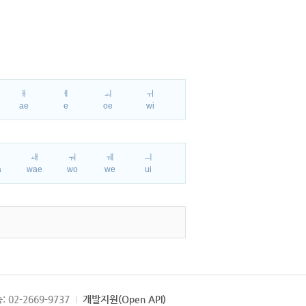
ㅐ
ㅔ
ㅚ
ㅟ
ae
e
oe
wi
ㅘ
ㅙ
ㅝ
ㅞ
ㅢ
a
wae
wo
we
ui
: 02-2669-9737
개발지원(Open API)