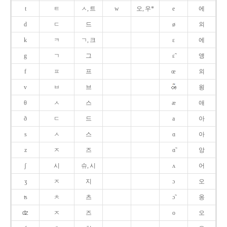
t
ㅌ
ㅅ, 트
w
오, 우*
e
에
d
ㄷ
드
ø
외
k
ㅋ
ㄱ, 크
ɛ
에
g
ㄱ
그
ɛ̃
앵
f
ㅍ
프
œ
외
v
ㅂ
브
욍
θ
ㅅ
스
æ
애
ð
ㄷ
드
a
아
s
ㅅ
스
ɑ
아
z
ㅈ
즈
ɑ̃
앙
ʃ
시
슈, 시
ʌ
어
ʒ
ㅈ
지
ɔ
오
ʦ
ㅊ
츠
ɔ̃
옹
ʣ
ㅈ
즈
o
오