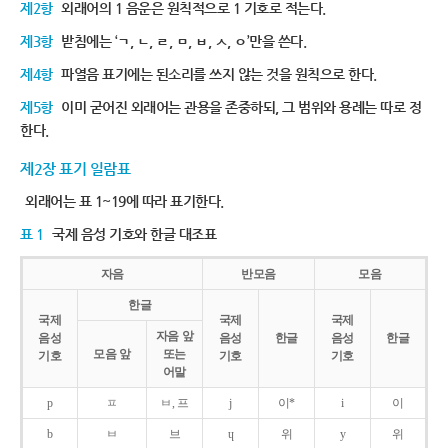
제2항
외래어의 1 음운은 원칙적으로 1 기호로 적는다.
제3항
받침에는 ‘ㄱ, ㄴ, ㄹ, ㅁ, ㅂ, ㅅ, ㅇ’만을 쓴다.
제4항
파열음 표기에는 된소리를 쓰지 않는 것을 원칙으로 한다.
제5항
이미 굳어진 외래어는 관용을 존중하되, 그 범위와 용례는 따로 정
한다.
제2장 표기 일람표
외래어는 표 1~19에 따라 표기한다.
표 1
국제 음성 기호와 한글 대조표
자음
반모음
모음
한글
국제
국제
국제
자음 앞
음성
음성
한글
음성
한글
모음 앞
또는
기호
기호
기호
어말
p
ㅍ
ㅂ, 프
j
이*
i
이
b
ㅂ
브
ɥ
위
y
위