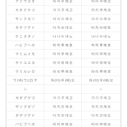
ア イ ウ エ オ
아 이 우 에 오
아 이 우 에 오
カ キ ク ケ コ
가 기 구 게 고
카 키 쿠 케 코
サ シ ス セ ソ
사 시 스 세 소
사 시 스 세 소
タ チ ツ テ ト
다 지 쓰 데 도
타 치 쓰 테 토
ナ ニ ヌ ネ ノ
나 니 누 네 노
나 니 누 네 노
ハ ヒ フ ヘ ホ
하 히 후 헤 호
하 히 후 헤 호
マ ミ ム メ モ
마 미 무 메 모
마 미 무 메 모
ヤ イ ユ エ ヨ
야 이 유 에 요
야 이 유 에 요
ラ リ ル レ ロ
라 리 루 레 로
라 리 루 레 로
ワ (ヰ) ウ (ヱ) ヲ
와 (이) 우 (에) 오
와 (이) 우 (에) 오
ン
ㄴ
ガ ギ グ ゲ ゴ
가 기 구 게 고
가 기 구 게 고
ザ ジ ズ ゼ ゾ
자 지 즈 제 조
자 지 즈 제 조
ダ ヂ ヅ デ ド
다 지 즈 데 도
다 지 즈 데 도
バ ビ ブ ベ ボ
바 비 부 베 보
바 비 부 베 보