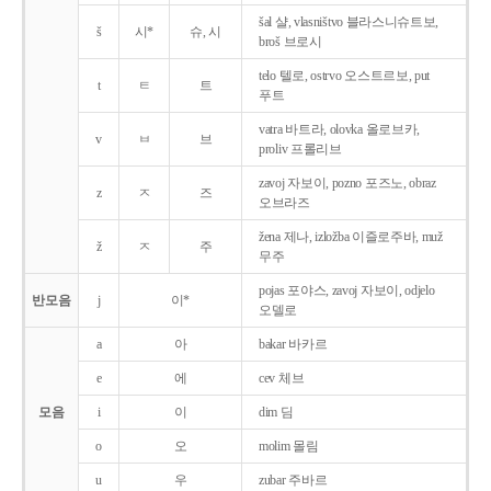
šal 샬, vlasništvo 블라스니슈트보,
š
시*
슈, 시
broš 브로시
telo 텔로, ostrvo 오스트르보, put
t
ㅌ
트
푸트
vatra 바트라, olovka 올로브카,
v
ㅂ
브
proliv 프롤리브
zavoj 자보이, pozno 포즈노, obraz
z
ㅈ
즈
오브라즈
žena 제나, izložba 이즐로주바, muž
ž
ㅈ
주
무주
pojas 포야스, zavoj 자보이, odjelo
반모음
j
이*
오델로
a
아
bakar 바카르
e
에
cev 체브
모음
i
이
dim 딤
o
오
molim 몰림
u
우
zubar 주바르