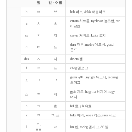
앞
앞ㆍ어말
b
ㅂ
브
bab 버브, ablak 어블러크
citrom 치트롬, nyolcvan 뇰츠번, arc
c
ㅊ
츠
어르츠
cs
ㅊ
치
csavar 처버르, kulcs 쿨치
daru 더루, medve 메드베, gond
d
ㄷ
드
곤드
dzs
ㅈ
지
dzsem 젬
f
ㅍ
프
elfog 엘포그
gumi 구미, nyugta 뉴그터, csomag
g
ㄱ
그
초머그
gyár 자르, hagyma 허지머, nagy
gy
ㅈ
지
너지
h
ㅎ
흐
hal 헐, juh 유흐
k
ㅋ
ㄱ, 크
béka 베커, keksz 켁스, szék 세크
ㄹ,
l
ㄹ
len 렌, meleg 멜레그, dél 델
ㄹㄹ