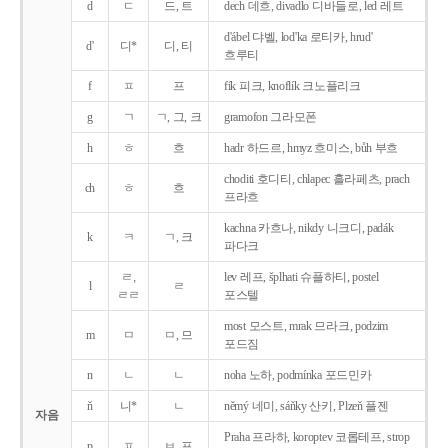
d
ㄷ
드, 트
dech 데흐, divadlo 디바들로, led 레트
d'ábel 댜벨, lod'ka 로티카, hrud'
d'
디*
디, 티
흐루티
f
ㅍ
프
fík 피크, knoflík 크노플리크
g
ㄱ
ㄱ, 그, 크
gramofon 그라모폰
h
ㅎ
흐
hadr 하드르, hmyz 흐미스, bůh 부흐
choditi 호디티, chlapec 흘라페츠, prach
ch
ㅎ
흐
프라흐
kachna 카흐나, nikdy 니크디, padák
k
ㅋ
ㄱ, 크
파다크
ㄹ,
lev 레프, šplhati 슈플하티, postel
l
ㄹ
ㄹㄹ
포스텔
most 모스트, mrak 므라크, podzim
m
ㅁ
ㅁ, 므
포드짐
n
ㄴ
ㄴ
noha 노하, podmínka 포드민카
ň
니*
ㄴ
němý 네미, sáňky 산키, Plzeň 플젠
자음
Praha 프라하, koroptev 코롭테프, strop
p
ㅍ
ㅂ, 프