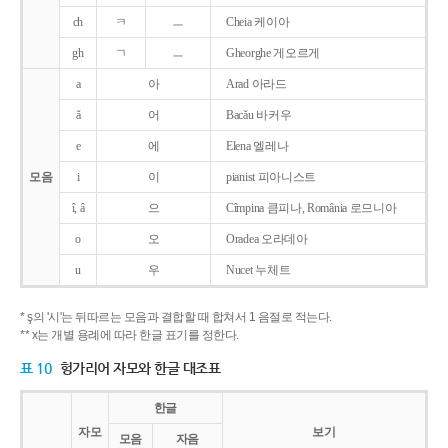
ch
ㅋ
ㅡ
Cheia 케이아
gh
ㄱ
ㅡ
Gheorghe 게오르게
a
아
Arad 아라드
ǎ
어
Bacǎu 바커우
e
에
Elena 엘레나
모음
i
이
pianist 피아니스트
î, â
으
Cîmpina 큼피나, România 로므니아
o
오
Oradea 오라데아
u
우
Nucet 누체트
* ş의 '시'는 뒤따르는 모음과 결합할 때 합쳐서 1 음절로 적는다.
** x는 개별 용례에 따라 한글 표기를 정한다.
표 10
헝가리어 자모와 한글 대조표
한글
자모
보기
모음
자음