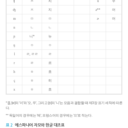
ʧ
ㅊ
치
u
우
ʤ
ㅈ
지
ə**
어
m
ㅁ
ㅁ
ɚ
어
n
ㄴ
ㄴ
ɲ
니*
뉴
ŋ
ㅇ
ㅇ
l
ㄹ, ㄹㄹ
ㄹ
r
ㄹ
르
h
ㅎ
흐
ç
ㅎ
히
x
ㅎ
흐
* [j], [w]의 '이'와 '오, 우', 그리고 [ɲ]의 '니'는 모음과 결합할 때 제3장 표기 세칙에 따른
다.
** 독일어의 경우에는 '에', 프랑스어의 경우에는 '으'로 적는다.
표 2
에스파냐어 자모와 한글 대조표