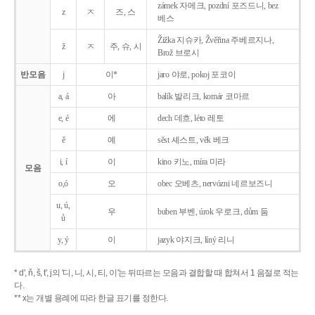
zámek 자메크, pozdní 포즈드니, bez
z
ㅈ
즈, 스
베스
Žižka 지슈카, Žvěřina 주베르지나,
ž
ㅈ
주, 슈, 시
Brož 브로시
반모음
j
이*
jaro 야로, pokoj 포코이
a, á
아
balík 발리크, komár 코마르
e, é
에
dech 데흐, léto 레토
ě
예
sěst 셰스트, věk 베크
i, í
이
kino 키노, míra 미라
모음
o,ó
오
obec 오베츠, nervózni 네르보즈니
u, ú,
우
buben 부벤, úrok 우로크, dům 둠
ů
y, ý
이
jazyk
야지크, líný 리니
* d', ň, š, t', j의 '디, 니, 시, 티, 이'는 뒤따르는 모음과 결합할 때 합쳐서 1 음절로 적는
다.
** x는 개별 용례에 따라 한글 표기를 정한다.