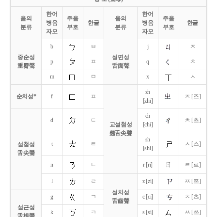
한어
한어
음의
주음
음의
주음
병음
한글
병음
한글
분류
부호
분류
부호
자모
자모
b
ㅂ
j
ㅈ
중순성
설면성
p
ㅍ
q
ㅊ
重脣聲
舌面聲
m
ㅁ
x
ㅅ
zh
순치성*
f
ㅍ
ㅈ [즈]
[zhi]
ch
d
ㄷ
ㅊ [츠]
교설첨성
[chi]
翹舌尖聲
sh
t
ㅌ
ㅅ [스]
설첨성
[shi]
舌尖聲
ㄖ
n
ㄴ
r [ri]
ㄹ [르]
l
ㄹ
z [zi]
ㅉ [쯔]
설치성
g
ㄱ
c [ci]
ㅊ [츠]
舌齒聲
설근성
k
ㅋ
s [si]
ㅆ [쓰]
舌根聲