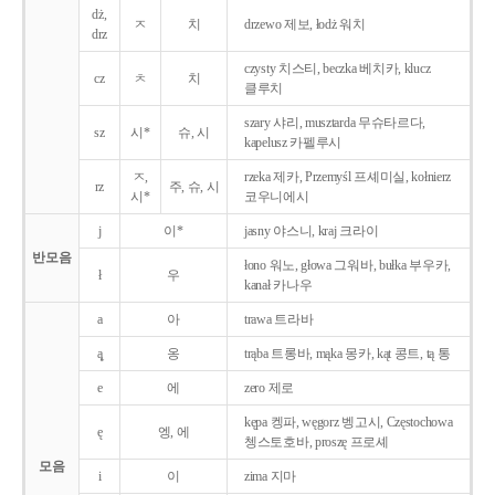
dż,
ㅈ
치
drzewo 제보, łodż 워치
drz
czysty 치스티, beczka 베치카, klucz
cz
ㅊ
치
클루치
szary 샤리, musztarda 무슈타르다,
sz
시*
슈, 시
kapelusz 카펠루시
ㅈ,
rzeka 제카, Przemyśl 프셰미실, kołnierz
rz
주, 슈, 시
시*
코우니에시
j
이*
jasny 야스니, kraj 크라이
반모음
łono 워노, głowa 그워바, bułka 부우카,
ł
우
kanał 카나우
a
아
trawa 트라바
ą̨
옹
trąba 트롱바, mąka 몽카, kąt 콩트, tą 통
e
에
zero 제로
kępa 켕파, węgorz 벵고시, Częstochowa
ę
엥, 에
쳉스토호바, proszę 프로셰
모음
i
이
zima 지마