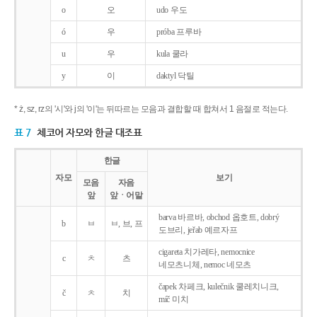
o
오
udo 우도
ó
우
próba 프루바
u
우
kula 쿨라
y
이
daktyl 닥틸
* ż, sz, rz의 '시'와 j의 '이'는 뒤따르는 모음과 결합할 때 합쳐서 1 음절로 적는다.
표 7
체코어 자모와 한글 대조표
한글
자모
보기
모음
자음
앞
앞ㆍ어말
barva 바르바, obchod 옵호트, dobrý
b
ㅂ
ㅂ, 브, 프
도브리, jeřab 예르자프
cigareta 치가레타, nemocnice
c
ㅊ
츠
네모츠니체, nemoc 네모츠
čapek 차페크, kulečnik 쿨레치니크,
č
ㅊ
치
míč 미치