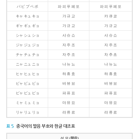
パ ピ プ ペ ポ
파 피 푸 페 포
파 피 푸 페 포
キャ キュ キョ
갸 규 교
캬 큐 쿄
ギャ ギュ ギョ
갸 규 교
갸 규 교
シャ シュ ショ
샤 슈 쇼
샤 슈 쇼
ジャ ジュ ジョ
자 주 조
자 주 조
チャ チュ チョ
자 주 조
차 추 초
ニャ ニュ ニョ
냐 뉴 뇨
냐 뉴 뇨
ヒャ ヒュ ヒョ
햐 휴 효
햐 휴 효
ビャ ビュ ビョ
뱌 뷰 뵤
뱌 뷰 뵤
ピャ ピュ ピョ
퍄 퓨 표
퍄 퓨 표
ミャ ミュ ミョ
먀 뮤 묘
먀 뮤 묘
リャ リュ リョ
랴 류 료
랴 류 료
표 5
중국어의 발음 부호와 한글 대조표
성 모 (聲母)