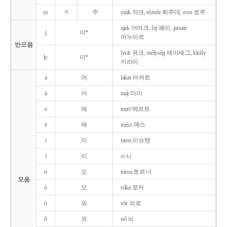
zs
ㅈ
주
zsák 자크, tőzsde 퇴주데, rozs 로주
ajak 어여크, fej 페이, január
j
이*
여누아르
반모음
lyuk 유크, mélység 메이셰그, király
ly
이*
키라이
a
어
lakat 러커트
á
아
máj 마이
e
에
mert 메르트
é
에
mész 메스
i
이
isten 이슈텐
í
이
sí 시
o
오
torna 토르너
모음
ó
오
róka 로커
ö
외
sör 쇠르
ő
외
nő 뇌