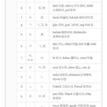
dach 다흐, zdrowy 즈드로비, słodki
d
ㄷ
드, 트
스워트키, pod 포트
f
ㅍ
프
fasola 파솔라, befsztyk 베프슈티크
g
ㄱ
ㄱ, 그, 크
góra 구라, grad 그라트, targ 타르크
herbata 헤르바타, Hrubieszów
h
ㅎ
흐
흐루비에슈프
kino 키노, daktyl 닥틸, król 크룰, bank
k
ㅋ
ㄱ, 크
반크
ㄹ,
l
ㄹ
lis 리스, kolano 콜라노, motyl 모틸
ㄹㄹ
m
ㅁ
ㅁ, 므
most 모스트, zimno 짐노, sam 삼
nerka 네르카, dokument 도쿠멘트,
n
ㄴ
ㄴ
dywan 디반
ń
ㅡ
ㄴ
Gdańsk 그단스크, Poznań 포즈난
para 파라, Słupsk 스웁스크, chłop
p
ㅍ
ㅂ, 프
흐워프
rower 로베르, garnek 가르네크, sznur