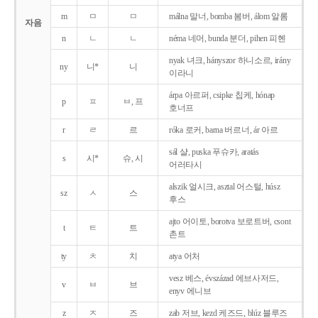
m
ㅁ
ㅁ
málna 말너, bomba 봄버, álom 알롬
자음
n
ㄴ
ㄴ
néma 네머, bunda 분더, pihen 피헨
nyak 녀크, hányszor 하니소르, irány
ny
니*
니
이라니
árpa 아르퍼, csipke 칩케, hónap
p
ㅍ
ㅂ, 프
호너프
r
ㄹ
르
róka 로커, barna 버르너, ár 아르
sál 샬, puska 푸슈카, aratás
s
시*
슈, 시
어러타시
alszik 얼시크, asztal 어스털, húsz
sz
ㅅ
스
후스
ajto 어이토, borotva 보로트버, csont
t
ㅌ
트
촌트
ty
ㅊ
치
atya 어처
vesz 베스, évszázad 에브사저드,
v
ㅂ
브
enyv 에니브
z
ㅈ
즈
zab 저브, kezd 케즈드, blúz 블루즈