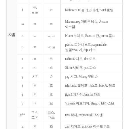
ㄹ,
l
ㄹ
bibliotecǎ 비블리오테커, hotel 호텔
ㄹㄹ
Maramureş 마라무레슈, Avram
m
ㅁ
ㅁ
아브람
자음
n
ㄴ
ㄴ, 느
Nucet 누체트, Bran 브란, pumn 품느
pianist 피아니스트, septembrie
p
ㅍ
ㅂ, 프
셉템브리에, cap 카프
r
ㄹ
르
radio 라디오, dor 도르
s
ㅅ
스
Sibiu 시비우, pas 파스
ş
시*
슈
şag 샤그, Mureş 무레슈
t
ㅌ
트
telefonist 텔레포니스트, bilet 빌레트
ţ
ㅊ
츠
ţigarǎ 치가러, braţ 브라츠
v
ㅂ
브
Victoria 빅토리아, Braşov 브라쇼브
ㄱㅅ,
크스,
x**
taxi 탁시, examen 에그자멘
그ㅈ
ㄱ스
z
ㅈ
즈
ziar 지아르, autobuz 아우토부즈