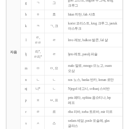
gost 고스트, dugme 두그메, krug
g
ㄱ
그
크루그
h
ㅎ
흐
hitan 히탄, šah 샤흐
korist 코리스트, krug 크루그, jastuk
k
ㅋ
ㄱ, 크
야스투크
ㄹ,
l
ㄹ
levo 레보, balkon 발콘, šal 샬
ㄹㄹ
리*,
자음
lj
ㄹ
ljeto 레토, pasulj 파술
ㄹ리*
malo 말로, mnogo 므노고, osam
m
ㅁ
ㅁ, 므
오삼
n
ㄴ
ㄴ
nos 노스, banka 반카, loman 로만
nj
니*
ㄴ
Njegoš 녜고시, svibanj 스비반
peta 페타, opština 옵슈티나, lep
p
ㅍ
ㅂ, 프
레프
r
ㄹ
르
riba 리바, torba 토르바, mir 미르
sedam 세담, posle 포슬레, glas
s
ㅅ
스
글라스