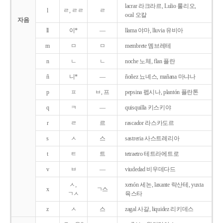
lacrar 라크라르, Lulio 룰리오,
l
ㄹ, ㄹㄹ
ㄹ
ocal 오칼
자음
ll
이*
―
llama 야마, lluvia 유비아
m
ㅁ
ㅁ
membrete 멤브레테
n
ㄴ
ㄴ
noche 노체, flan 플란
ñ
니*
―
ñoñez 뇨녜스, mañana 마냐나
p
ㅍ
ㅂ, 프
pepsina 펩시나, plantón 플란톤
q
ㅋ
―
quisquilla 키스키야
r
ㄹ
르
rascador 라스카도르
s
ㅅ
스
sastreria 사스트레리아
t
ㅌ
트
tetraetro 테트라에트로
v
ㅂ
―
viudedad 비우데다드
ㅅ,
xenón 세논, laxante 락산테, yuxta
x
ㄱ스
ㄱㅅ
육스타
z
ㅅ
스
zagal 사갈, liquidez 리키데스