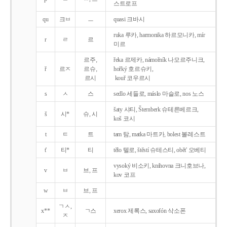
스트로프
qu
크ㅂ
ㅡ
quasi 크바시
ruka 루카, harmonika 하르모니카, mír
r
ㄹ
르
미르
르주,
řeka 르제카, námořník 나모르주니크,
ř
르ㅈ
르슈,
hořký 호르슈키,
르시
kouř 코우르시
s
ㅅ
스
sedlo 세들로, máslo 마슬로, nos 노스
šaty 샤티, Šternberk 슈테른베르크,
š
시*
슈, 시
koš 코시
t
ㅌ
트
tam 탐, matka 마트카, bolest 볼레스트
t'
티*
티
tělo 텔로, štěstí 슈테스티, obět' 오베티
vysoký 비소키, knihovna 크니호브나,
v
ㅂ
브, 프
kov 코프
w
ㅂ
브, 프
ㄱㅅ,
x**
ㄱ스
xerox 제록스, saxofón 삭소폰
ㅈ