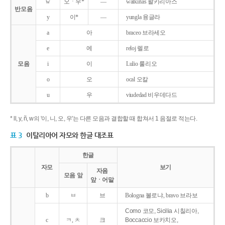
w
오ㆍ우*
―
walkirias 왈키리아스
반모음
y
이*
―
yungla 융글라
a
아
braceo 브라세오
e
에
reloj 렐로
모음
i
이
Lulio 룰리오
o
오
ocal 오칼
u
우
viudedad 비우데다드
* ll, y, ñ, w의 '이, 니, 오, 우'는 다른 모음과 결합할 때 합쳐서 1 음절로 적는다.
표 3
이탈리아어 자모와 한글 대조표
한글
자모
보기
자음
모음 앞
앞ㆍ어말
b
ㅂ
브
Bologna 볼로냐, bravo 브라보
Como 코모, Sicilia 시칠리아,
c
ㅋ, ㅊ
크
Boccaccio 보카치오,