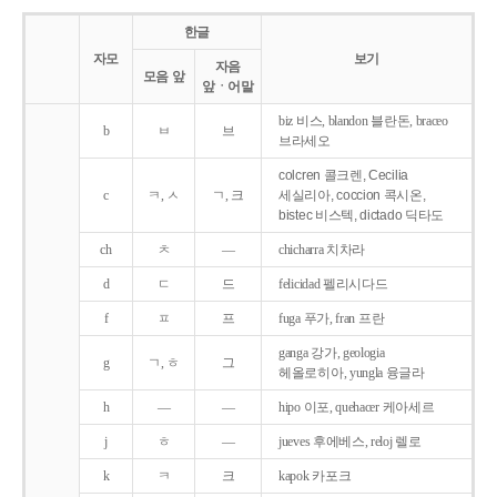
한글
자모
보기
자음
모음 앞
앞ㆍ어말
biz 비스, blandon 블란돈, braceo
b
ㅂ
브
브라세오
colcren 콜크렌, Cecilia
c
ㅋ, ㅅ
ㄱ, 크
세실리아, coccion 콕시온,
bistec 비스텍, dictado 딕타도
ch
ㅊ
―
chicharra 치차라
d
ㄷ
드
felicidad 펠리시다드
f
ㅍ
프
fuga 푸가, fran 프란
ganga 강가, geologia
g
ㄱ, ㅎ
그
헤올로히아, yungla 융글라
h
―
―
hipo 이포, quehacer 케아세르
j
ㅎ
―
jueves 후에베스, reloj 렐로
k
ㅋ
크
kapok 카포크