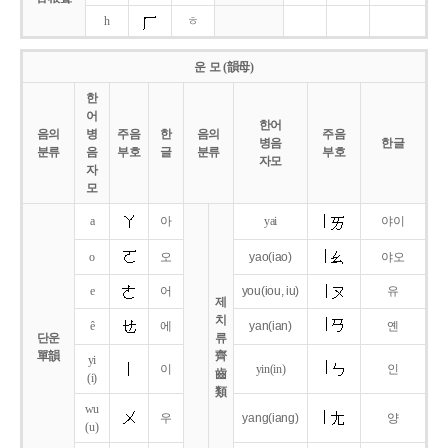
h
ㅎ
운 모 (韻母)
한
어
한어
음의
병
주음
한
음의
주음
병음
한글
분류
음
부호
글
분류
부호
자모
자
모
a
아
yai
야이
o
오
yao
(iao)
야오
e
어
you
(iou,
iu)
유
제
치
ê
에
yan
(ian)
옌
단운
류
單韻
齊
yi
이
yin(in)
인
齒
(i)
類
wu
우
yang
(iang)
양
(u)