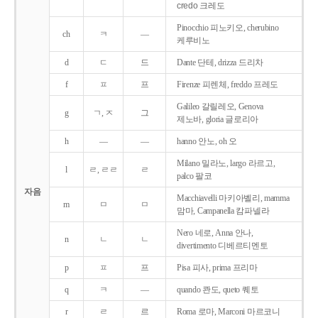
credo 크레도
Pinocchio 피노키오, cherubino
ch
ㅋ
―
케루비노
d
ㄷ
드
Dante 단테, drizza 드리차
f
ㅍ
프
Firenze 피렌체, freddo 프레도
Galileo 갈릴레오, Genova
g
ㄱ, ㅈ
그
제노바, gloria 글로리아
h
―
―
hanno 안노, oh 오
Milano 밀라노, largo 라르고,
l
ㄹ, ㄹㄹ
ㄹ
palco 팔코
자음
Macchiavelli 마키아벨리, mamma
m
ㅁ
ㅁ
맘마, Campanella 캄파넬라
Nero 네로, Anna 안나,
n
ㄴ
ㄴ
divertimento 디베르티멘토
p
ㅍ
프
Pisa 피사, prima 프리마
q
ㅋ
―
quando 콴도, queto 퀘토
r
ㄹ
르
Roma 로마, Marconi 마르코니