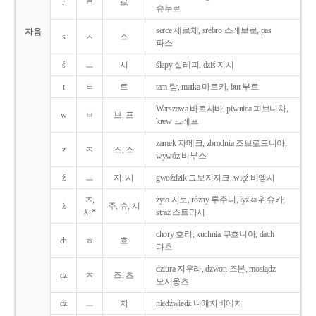
r
ㄹ
르
슈누르
serce 세르체, srebro 스레브로, pas
자음
s
ㅅ
스
파스
ś
ㅡ
시
ślepy 실레피, dziś 지시
t
ㅌ
트
tam 탐, matka 마트카, but 부트
Warszawa 바르샤바, piwnica 피브니차,
w
ㅂ
브, 프
krew 크레프
zamek 자메크, zbrodnia 즈브로드니아,
z
ㅈ
즈, 스
wywóz 비부스
ź
ㅡ
지, 시
gwoździk 그보지지크, więź 비엥시
ㅈ,
żyto 지토, różny 루주니, łyżka 위슈카,
ż
주, 슈, 시
시*
straż 스트라시
chory 호리, kuchnia 쿠흐니아, dach
ch
ㅎ
흐
다흐
dziura 지우라, dzwon 즈본, mosiądz
dz
ㅈ
즈, 츠
모시옹츠
dź
ㅡ
치
niedźwiedź 니에치비에치