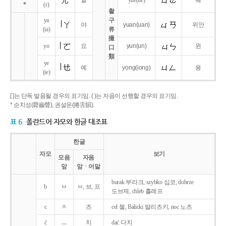
얼
yue
(ue)
웨
*
(r)
촬
ya
구
야
yuan
(uan)
위안
(ia)
류
撮
yo
요
yun
(un)
윈
口
類
ye
예
yong
(iong)
융
(ie)
[ ]는 단독 발음될 경우의 표기임. ( )는 자음이 선행할 경우의 표기임.
* 순치성(脣齒聲), 권설운(捲舌韻).
표 6
폴란드어 자모와 한글 대조표
한글
자모
보기
모음
자음
앞
앞ㆍ어말
burak 부라크, szybko 십코, dobrze
b
ㅂ
ㅂ, 브, 프
도브제, chleb 흘레프
c
ㅊ
츠
cel 첼, Balicki 발리츠키, noc 노츠
ć
ㅡ
치
dać 다치