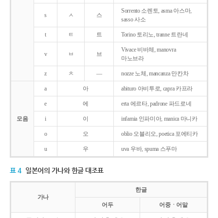
Sorrento 소렌토, asma 아스마,
s
ㅅ
스
sasso 사소
t
ㅌ
트
Torino 토리노, tranne 트란네
Vivace 비바체, manovra
v
ㅂ
브
마노브라
z
ㅊ
―
nozze 노체, mancanza 만칸차
a
아
abituro 아비투로, capra 카프라
e
에
erta 에르타, padrone 파드로네
모음
i
이
infamia 인파미아, manica 마니카
o
오
oblio 오블리오, poetica 포에티카
u
우
uva 우바, spuma 스푸마
표 4
일본어의 가나와 한글 대조표
한글
가나
어두
어중ㆍ어말