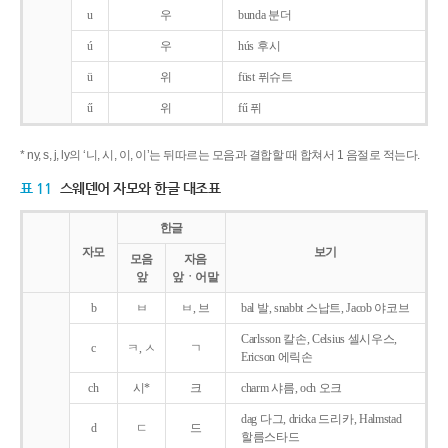
u
우
bunda 분더
ú
우
hús 후시
ü
위
füst 퓌슈트
ű
위
fű 퓌
* ny, s, j, ly의 ‘니, 시, 이, 이’는 뒤따르는 모음과 결합할 때 합쳐서 1 음절로 적는다.
표 11
스웨덴어 자모와 한글 대조표
한글
자모
보기
모음
자음
앞
앞ㆍ어말
b
ㅂ
ㅂ, 브
bal 발, snabbt 스납트, Jacob 야코브
Carlsson 칼손, Celsius 셀시우스,
c
ㅋ, ㅅ
ㄱ
Ericson 에릭손
ch
시*
크
charm 샤름, och 오크
dag 다그, dricka 드리카, Halmstad
d
ㄷ
드
할름스타드