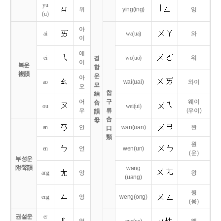
yu
위
ying
(ing)
잉
(u)
아
ai
wa
(ua)
와
이
에
ei
wo
(uo)
워
결
이
복운
합
複韻
운
아
ao
wai
(uai)
와이
모
오
합
結
어
구
웨이
合
ou
wei
(ui)
우
류
(우이)
韻
合
母
an
안
wan
(uan)
완
口
類
원
en
언
wen
(un)
(운)
부성운
附聲韻
wang
ang
앙
왕
(uang)
웡
eng
엉
weng
(ong)
(웅)
권설운
er