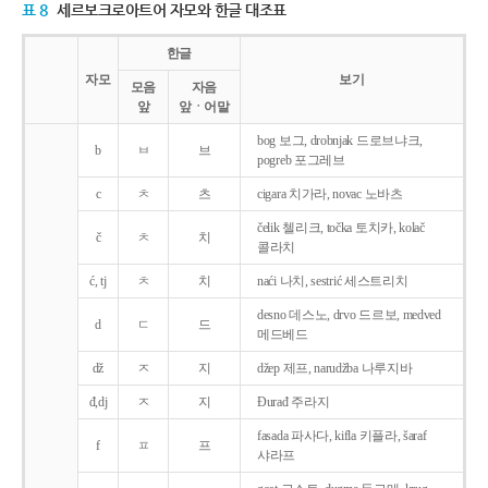
표 8
세르보크로아트어 자모와 한글 대조표
한글
자모
보기
모음
자음
앞
앞ㆍ어말
bog 보그, drobnjak 드로브냐크,
b
ㅂ
브
pogreb 포그레브
c
ㅊ
츠
cigara 치가라, novac 노바츠
čelik 첼리크, točka 토치카, kolač
č
ㅊ
치
콜라치
ć, tj
ㅊ
치
naći 나치, sestrić 세스트리치
desno 데스노, drvo 드르보, medved
d
ㄷ
드
메드베드
dž
ㅈ
지
džep 제프, narudžba 나루지바
đ,dj
ㅈ
지
Ðurađ 주라지
fasada 파사다, kifla 키플라, šaraf
f
ㅍ
프
샤라프