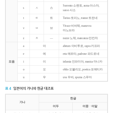
Sorrento 소렌토, asma 아스마,
s
ㅅ
스
sasso 사소
t
ㅌ
트
Torino 토리노, tranne 트란네
Vivace 비바체, manovra
v
ㅂ
브
마노브라
z
ㅊ
―
nozze 노체, mancanza 만칸차
a
아
abituro 아비투로, capra 카프라
e
에
erta 에르타, padrone 파드로네
모음
i
이
infamia 인파미아, manica 마니카
o
오
oblio 오블리오, poetica 포에티카
u
우
uva 우바, spuma 스푸마
표 4
일본어의 가나와 한글 대조표
한글
가나
어두
어중ㆍ어말