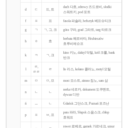
dach 다흐, zdrowy 즈드로비, słodki
d
ㄷ
드, 트
스워트키, pod 포트
f
ㅍ
프
fasola 파솔라, befsztyk 베프슈티크
g
ㄱ
ㄱ, 그, 크
góra 구라, grad 그라트, targ 타르크
herbata 헤르바타, Hrubieszów
h
ㅎ
흐
흐루비에슈프
kino 키노, daktyl 닥틸, król 크룰, bank
k
ㅋ
ㄱ, 크
반크
ㄹ,
l
ㄹ
lis 리스, kolano 콜라노, motyl 모틸
ㄹㄹ
m
ㅁ
ㅁ, 므
most 모스트, zimno 짐노, sam 삼
nerka 네르카, dokument 도쿠멘트,
n
ㄴ
ㄴ
dywan 디반
ń
ㅡ
ㄴ
Gdańsk 그단스크, Poznań 포즈난
para 파라, Słupsk 스웁스크, chłop
p
ㅍ
ㅂ, 프
흐워프
rower 로베르, garnek 가르네크, sznur