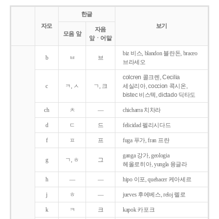
한글
자모
보기
자음
모음 앞
앞ㆍ어말
biz 비스, blandon 블란돈, braceo
b
ㅂ
브
브라세오
colcren 콜크렌, Cecilia
c
ㅋ, ㅅ
ㄱ, 크
세실리아, coccion 콕시온,
bistec 비스텍, dictado 딕타도
ch
ㅊ
―
chicharra 치차라
d
ㄷ
드
felicidad 펠리시다드
f
ㅍ
프
fuga 푸가, fran 프란
ganga 강가, geologia
g
ㄱ, ㅎ
그
헤올로히아, yungla 융글라
h
―
―
hipo 이포, quehacer 케아세르
j
ㅎ
―
jueves 후에베스, reloj 렐로
k
ㅋ
크
kapok 카포크