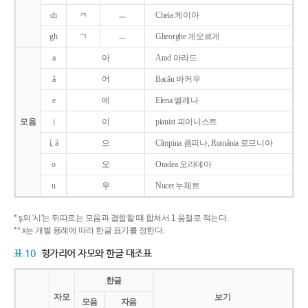
ch
ㅋ
ㅡ
Cheia 케이아
gh
ㄱ
ㅡ
Gheorghe 게오르게
a
아
Arad 아라드
ǎ
어
Bacǎu 바커우
e
에
Elena 엘레나
모음
i
이
pianist 피아니스트
î, â
으
Cîmpina 큼피나, România 로므니아
o
오
Oradea 오라데아
u
우
Nucet 누체트
* ş의 '시'는 뒤따르는 모음과 결합할 때 합쳐서 1 음절로 적는다.
** x는 개별 용례에 따라 한글 표기를 정한다.
표 10
헝가리어 자모와 한글 대조표
한글
자모
보기
모음
자음