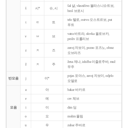
šal 샬, vlasništvo 블라스니슈트보,
š
시*
슈, 시
broš 브로시
telo 텔로, ostrvo 오스트르보, put
t
ㅌ
트
푸트
vatra 바트라, olovka 올로브카,
v
ㅂ
브
proliv 프롤리브
zavoj 자보이, pozno 포즈노, obraz
z
ㅈ
즈
오브라즈
žena 제나, izložba 이즐로주바, muž
ž
ㅈ
주
무주
pojas 포야스, zavoj 자보이, odjelo
반모음
j
이*
오델로
a
아
bakar 바카르
e
에
cev 체브
모음
i
이
dim 딤
o
오
molim 몰림
u
우
zubar 주바르