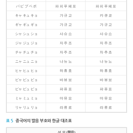
パ ピ プ ペ ポ
파 피 푸 페 포
파 피 푸 페 포
キャ キュ キョ
갸 규 교
캬 큐 쿄
ギャ ギュ ギョ
갸 규 교
갸 규 교
シャ シュ ショ
샤 슈 쇼
샤 슈 쇼
ジャ ジュ ジョ
자 주 조
자 주 조
チャ チュ チョ
자 주 조
차 추 초
ニャ ニュ ニョ
냐 뉴 뇨
냐 뉴 뇨
ヒャ ヒュ ヒョ
햐 휴 효
햐 휴 효
ビャ ビュ ビョ
뱌 뷰 뵤
뱌 뷰 뵤
ピャ ピュ ピョ
퍄 퓨 표
퍄 퓨 표
ミャ ミュ ミョ
먀 뮤 묘
먀 뮤 묘
リャ リュ リョ
랴 류 료
랴 류 료
표 5
중국어의 발음 부호와 한글 대조표
성 모 (聲母)