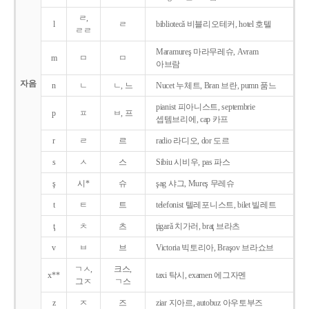
ㄹ,
l
ㄹ
bibliotecǎ 비블리오테커, hotel 호텔
ㄹㄹ
Maramureş 마라무레슈, Avram
m
ㅁ
ㅁ
아브람
자음
n
ㄴ
ㄴ, 느
Nucet 누체트, Bran 브란, pumn 품느
pianist 피아니스트, septembrie
p
ㅍ
ㅂ, 프
셉템브리에, cap 카프
r
ㄹ
르
radio 라디오, dor 도르
s
ㅅ
스
Sibiu 시비우, pas 파스
ş
시*
슈
şag 샤그, Mureş 무레슈
t
ㅌ
트
telefonist 텔레포니스트, bilet 빌레트
ţ
ㅊ
츠
ţigarǎ 치가러, braţ 브라츠
v
ㅂ
브
Victoria 빅토리아, Braşov 브라쇼브
ㄱㅅ,
크스,
x**
taxi 탁시, examen 에그자멘
그ㅈ
ㄱ스
z
ㅈ
즈
ziar 지아르, autobuz 아우토부즈