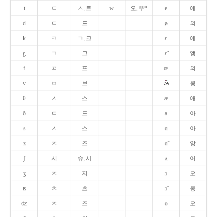
t
ㅌ
ㅅ, 트
w
오, 우*
e
에
d
ㄷ
드
ø
외
k
ㅋ
ㄱ, 크
ɛ
에
g
ㄱ
그
ɛ̃
앵
f
ㅍ
프
œ
외
v
ㅂ
브
욍
θ
ㅅ
스
æ
애
ð
ㄷ
드
a
아
s
ㅅ
스
ɑ
아
z
ㅈ
즈
ɑ̃
앙
ʃ
시
슈, 시
ʌ
어
ʒ
ㅈ
지
ɔ
오
ʦ
ㅊ
츠
ɔ̃
옹
ʣ
ㅈ
즈
o
오