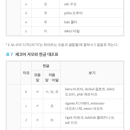
o
오
udo 우도
ó
우
próba 프루바
u
우
kula 쿨라
y
이
daktyl 닥틸
* ż, sz, rz의 '시'와 j의 '이'는 뒤따르는 모음과 결합할 때 합쳐서 1 음절로 적는다.
표 7
체코어 자모와 한글 대조표
한글
자모
보기
모음
자음
앞
앞ㆍ어말
barva 바르바, obchod 옵호트, dobrý
b
ㅂ
ㅂ, 브, 프
도브리, jeřab 예르자프
cigareta 치가레타, nemocnice
c
ㅊ
츠
네모츠니체, nemoc 네모츠
čapek 차페크, kulečnik 쿨레치니크,
č
ㅊ
치
míč 미치