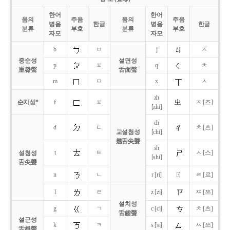
한어
한어
음의
주음
음의
주음
병음
한글
병음
한글
분류
부호
분류
부호
자모
자모
b
ㅂ
j
ㅈ
중순성
설면성
p
ㅍ
q
ㅊ
重脣聲
舌面聲
m
ㅁ
x
ㅅ
zh
순치성*
f
ㅍ
ㅈ [즈]
[zhi]
ch
d
ㄷ
ㅊ [츠]
교설첨성
[chi]
翹舌尖聲
sh
t
ㅌ
ㅅ [스]
설첨성
[shi]
舌尖聲
ㄖ
n
ㄴ
r [ri]
ㄹ [르]
l
ㄹ
z [zi]
ㅉ [쯔]
설치성
g
ㄱ
c [ci]
ㅊ [츠]
舌齒聲
설근성
k
ㅋ
s [si]
ㅆ [쓰]
舌根聲