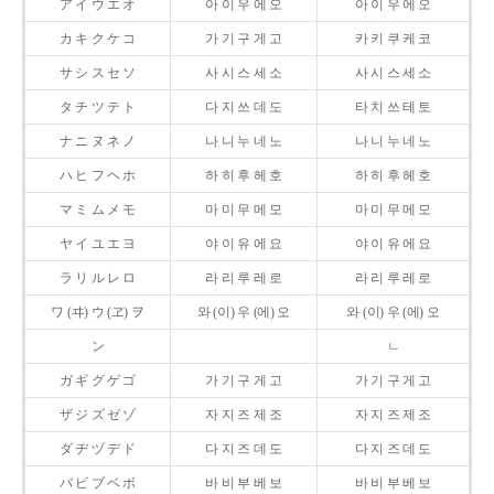
ア イ ウ エ オ
아 이 우 에 오
아 이 우 에 오
カ キ ク ケ コ
가 기 구 게 고
카 키 쿠 케 코
サ シ ス セ ソ
사 시 스 세 소
사 시 스 세 소
タ チ ツ テ ト
다 지 쓰 데 도
타 치 쓰 테 토
ナ ニ ヌ ネ ノ
나 니 누 네 노
나 니 누 네 노
ハ ヒ フ ヘ ホ
하 히 후 헤 호
하 히 후 헤 호
マ ミ ム メ モ
마 미 무 메 모
마 미 무 메 모
ヤ イ ユ エ ヨ
야 이 유 에 요
야 이 유 에 요
ラ リ ル レ ロ
라 리 루 레 로
라 리 루 레 로
ワ (ヰ) ウ (ヱ) ヲ
와 (이) 우 (에) 오
와 (이) 우 (에) 오
ン
ㄴ
ガ ギ グ ゲ ゴ
가 기 구 게 고
가 기 구 게 고
ザ ジ ズ ゼ ゾ
자 지 즈 제 조
자 지 즈 제 조
ダ ヂ ヅ デ ド
다 지 즈 데 도
다 지 즈 데 도
バ ビ ブ ベ ボ
바 비 부 베 보
바 비 부 베 보