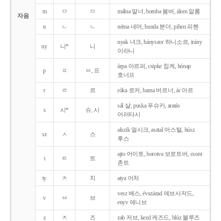
m
ㅁ
ㅁ
málna 말너, bomba 봄버, álom 알롬
자음
n
ㄴ
ㄴ
néma 네머, bunda 분더, pihen 피헨
nyak 녀크, hányszor 하니소르, irány
ny
니*
니
이라니
árpa 아르퍼, csipke 칩케, hónap
p
ㅍ
ㅂ, 프
호너프
r
ㄹ
르
róka 로커, barna 버르너, ár 아르
sál 샬, puska 푸슈카, aratás
s
시*
슈, 시
어러타시
alszik 얼시크, asztal 어스털, húsz
sz
ㅅ
스
후스
ajto 어이토, borotva 보로트버, csont
t
ㅌ
트
촌트
ty
ㅊ
치
atya 어처
vesz 베스, évszázad 에브사저드,
v
ㅂ
브
enyv 에니브
z
ㅈ
즈
zab 저브, kezd 케즈드, blúz 블루즈