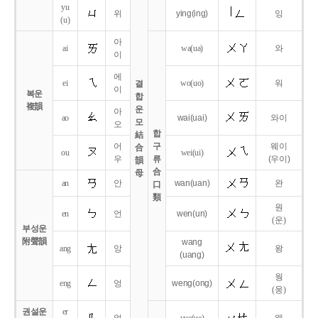
yu
위
ying
(ing)
잉
(u)
아
ai
wa
(ua)
와
이
에
ei
wo
(uo)
워
결
이
복운
합
複韻
운
아
ao
wai
(uai)
와이
모
오
합
結
어
구
웨이
合
ou
wei
(ui)
우
류
(우이)
韻
合
母
an
안
wan
(uan)
완
口
類
원
en
언
wen
(un)
(운)
부성운
附聲韻
wang
ang
앙
왕
(uang)
웡
eng
엉
weng
(ong)
(웅)
권설운
er