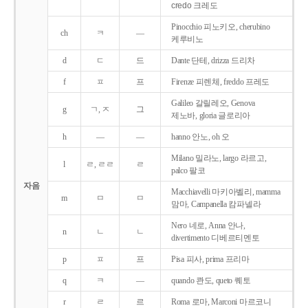
credo 크레도
Pinocchio 피노키오, cherubino
ch
ㅋ
―
케루비노
d
ㄷ
드
Dante 단테, drizza 드리차
f
ㅍ
프
Firenze 피렌체, freddo 프레도
Galileo 갈릴레오, Genova
g
ㄱ, ㅈ
그
제노바, gloria 글로리아
h
―
―
hanno 안노, oh 오
Milano 밀라노, largo 라르고,
l
ㄹ, ㄹㄹ
ㄹ
palco 팔코
자음
Macchiavelli 마키아벨리, mamma
m
ㅁ
ㅁ
맘마, Campanella 캄파넬라
Nero 네로, Anna 안나,
n
ㄴ
ㄴ
divertimento 디베르티멘토
p
ㅍ
프
Pisa 피사, prima 프리마
q
ㅋ
―
quando 콴도, queto 퀘토
r
ㄹ
르
Roma 로마, Marconi 마르코니