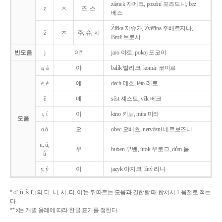
zámek 자메크, pozdní 포즈드니, bez
z
ㅈ
즈, 스
베스
Žižka 지슈카, Žvěřina 주베르지나,
ž
ㅈ
주, 슈, 시
Brož 브로시
반모음
j
이*
jaro 야로, pokoj 포코이
a, á
아
balík 발리크, komár 코마르
e, é
에
dech 데흐, léto 레토
ě
예
sěst 셰스트, věk 베크
i, í
이
kino 키노, míra 미라
모음
o,ó
오
obec 오베츠, nervózni 네르보즈니
u, ú,
우
buben 부벤, úrok 우로크, dům 둠
ů
y, ý
이
jazyk
야지크, líný 리니
* d', ň, š, t', j의 '디, 니, 시, 티, 이'는 뒤따르는 모음과 결합할 때 합쳐서 1 음절로 적는
다.
** x는 개별 용례에 따라 한글 표기를 정한다.