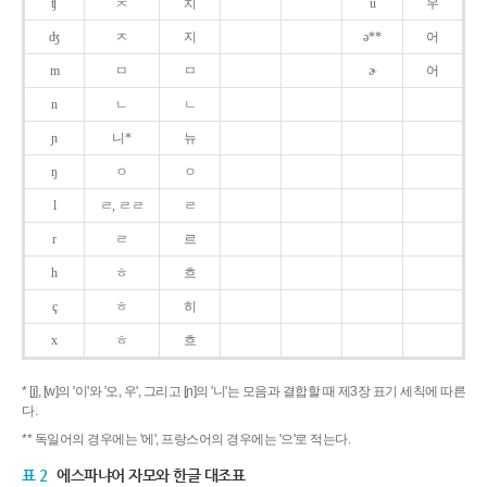
ʧ
ㅊ
치
u
우
ʤ
ㅈ
지
ə**
어
m
ㅁ
ㅁ
ɚ
어
n
ㄴ
ㄴ
ɲ
니*
뉴
ŋ
ㅇ
ㅇ
l
ㄹ, ㄹㄹ
ㄹ
r
ㄹ
르
h
ㅎ
흐
ç
ㅎ
히
x
ㅎ
흐
* [j], [w]의 '이'와 '오, 우', 그리고 [ɲ]의 '니'는 모음과 결합할 때 제3장 표기 세칙에 따른
다.
** 독일어의 경우에는 '에', 프랑스어의 경우에는 '으'로 적는다.
표 2
에스파냐어 자모와 한글 대조표