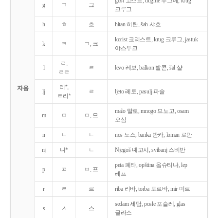
gost 고스트, dugme 두그메, krug
g
ㄱ
그
크루그
h
ㅎ
흐
hitan 히탄, šah 샤흐
korist 코리스트, krug 크루그, jastuk
k
ㅋ
ㄱ, 크
야스투크
ㄹ,
l
ㄹ
levo 레보, balkon 발콘, šal 샬
ㄹㄹ
리*,
자음
lj
ㄹ
ljeto 레토, pasulj 파술
ㄹ리*
malo 말로, mnogo 므노고, osam
m
ㅁ
ㅁ, 므
오삼
n
ㄴ
ㄴ
nos 노스, banka 반카, loman 로만
nj
니*
ㄴ
Njegoš 녜고시, svibanj 스비반
peta 페타, opština 옵슈티나, lep
p
ㅍ
ㅂ, 프
레프
r
ㄹ
르
riba 리바, torba 토르바, mir 미르
sedam 세담, posle 포슬레, glas
s
ㅅ
스
글라스