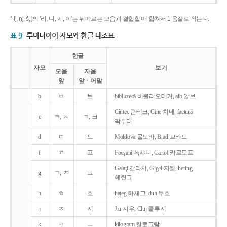
* lj, nj, š, j의 '리, 니, 시, 이'는 뒤따르는 모음과 결합할 때 합쳐서 1 음절로 적는다.
표 9
루마니아어 자모와 한글 대조표
한글
자모
보기
모음
자음
앞
앞ㆍ어말
b
ㅂ
브
bibliotecǎ 비블리오테커, alb 알브
Cîntec 큰테크, Cine 치네, facturǎ
c
ㅋ, ㅊ
ㄱ, 크
팍투러
d
ㄷ
드
Moldova 몰도바, Brad 브라드
f
ㅍ
프
Focşani 폭샤니, Cartof 카르토프
Galaţi 갈라치, Gigel 지젤, hering
g
ㄱ, ㅈ
그
헤린그
h
ㅎ
흐
haţeg 하체그, duh 두흐
j
ㅈ
지
Jiu 지우, Cluj 클루지
k
ㅋ
ㅡ
kilogram 킬로그람