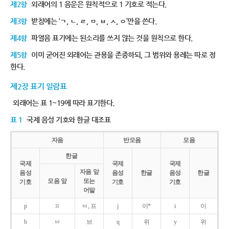
제2항
외래어의 1 음운은 원칙적으로 1 기호로 적는다.
제3항
받침에는 ‘ㄱ, ㄴ, ㄹ, ㅁ, ㅂ, ㅅ, ㅇ’만을 쓴다.
제4항
파열음 표기에는 된소리를 쓰지 않는 것을 원칙으로 한다.
제5항
이미 굳어진 외래어는 관용을 존중하되, 그 범위와 용례는 따로 정
한다.
제2장 표기 일람표
외래어는 표 1~19에 따라 표기한다.
표 1
국제 음성 기호와 한글 대조표
자음
반모음
모음
한글
국제
국제
국제
자음 앞
음성
음성
한글
음성
한글
모음 앞
또는
기호
기호
기호
어말
p
ㅍ
ㅂ, 프
j
이*
i
이
b
ㅂ
브
ɥ
위
y
위