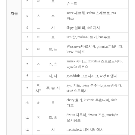
r
ㄹ
르
슈누르
serce 세르체, srebro 스레브로, pas
자음
s
ㅅ
스
파스
ś
ㅡ
시
ślepy 실레피, dziś 지시
t
ㅌ
트
tam 탐, matka 마트카, but 부트
Warszawa 바르샤바, piwnica 피브니차,
w
ㅂ
브, 프
krew 크레프
zamek 자메크, zbrodnia 즈브로드니아,
z
ㅈ
즈, 스
wywóz 비부스
ź
ㅡ
지, 시
gwoździk 그보지지크, więź 비엥시
ㅈ,
żyto 지토, różny 루주니, łyżka 위슈카,
ż
주, 슈, 시
시*
straż 스트라시
chory 호리, kuchnia 쿠흐니아, dach
ch
ㅎ
흐
다흐
dziura 지우라, dzwon 즈본, mosiądz
dz
ㅈ
즈, 츠
모시옹츠
dź
ㅡ
치
niedźwiedź 니에치비에치