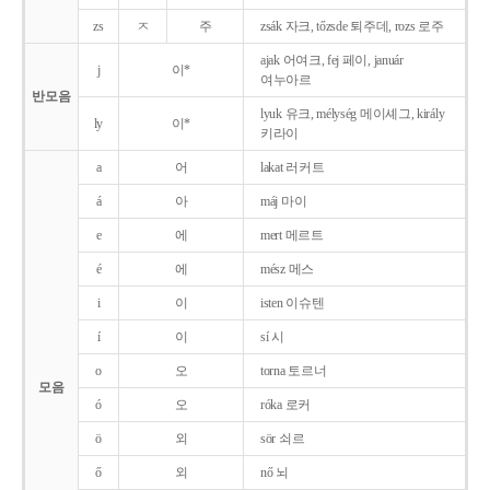
zs
ㅈ
주
zsák 자크, tőzsde 퇴주데, rozs 로주
ajak 어여크, fej 페이, január
j
이*
여누아르
반모음
lyuk 유크, mélység 메이셰그, király
ly
이*
키라이
a
어
lakat 러커트
á
아
máj 마이
e
에
mert 메르트
é
에
mész 메스
i
이
isten 이슈텐
í
이
sí 시
o
오
torna 토르너
모음
ó
오
róka 로커
ö
외
sör 쇠르
ő
외
nő 뇌