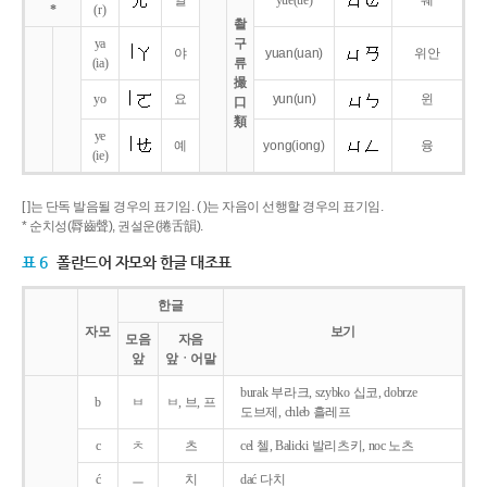
얼
yue
(ue)
웨
*
(r)
촬
ya
구
야
yuan
(uan)
위안
(ia)
류
撮
yo
요
yun
(un)
윈
口
類
ye
예
yong
(iong)
융
(ie)
[ ]는 단독 발음될 경우의 표기임. ( )는 자음이 선행할 경우의 표기임.
* 순치성(脣齒聲), 권설운(捲舌韻).
표 6
폴란드어 자모와 한글 대조표
한글
자모
보기
모음
자음
앞
앞ㆍ어말
burak 부라크, szybko 십코, dobrze
b
ㅂ
ㅂ, 브, 프
도브제, chleb 흘레프
c
ㅊ
츠
cel 첼, Balicki 발리츠키, noc 노츠
ć
ㅡ
치
dać 다치