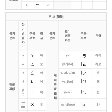
h
ㅎ
운 모 (韻母)
한
어
한어
음의
병
주음
한
음의
주음
병음
한글
분류
음
부호
글
분류
부호
자모
자
모
a
아
yai
야이
o
오
yao
(iao)
야오
e
어
you
(iou,
iu)
유
제
치
ê
에
yan
(ian)
옌
단운
류
單韻
齊
yi
이
yin(in)
인
齒
(i)
類
wu
우
yang
(iang)
양
(u)