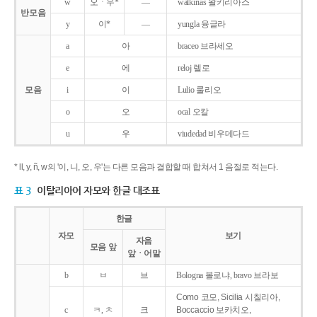
w
오ㆍ우*
―
walkirias 왈키리아스
반모음
y
이*
―
yungla 융글라
a
아
braceo 브라세오
e
에
reloj 렐로
모음
i
이
Lulio 룰리오
o
오
ocal 오칼
u
우
viudedad 비우데다드
* ll, y, ñ, w의 '이, 니, 오, 우'는 다른 모음과 결합할 때 합쳐서 1 음절로 적는다.
표 3
이탈리아어 자모와 한글 대조표
한글
자모
보기
자음
모음 앞
앞ㆍ어말
b
ㅂ
브
Bologna 볼로냐, bravo 브라보
Como 코모, Sicilia 시칠리아,
c
ㅋ, ㅊ
크
Boccaccio 보카치오,