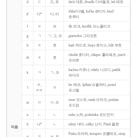
d
ㄷ
드, 트
dech 데흐, divadlo 디바들로, led 레트
d'ábel 댜벨, lod'ka 로티카, hrud'
d'
디*
디, 티
흐루티
f
ㅍ
프
fík 피크, knoflík 크노플리크
g
ㄱ
ㄱ, 그, 크
gramofon 그라모폰
h
ㅎ
흐
hadr 하드르, hmyz 흐미스, bůh 부흐
choditi 호디티, chlapec 흘라페츠, prach
ch
ㅎ
흐
프라흐
kachna 카흐나, nikdy 니크디, padák
k
ㅋ
ㄱ, 크
파다크
ㄹ,
lev 레프, šplhati 슈플하티, postel
l
ㄹ
ㄹㄹ
포스텔
most 모스트, mrak 므라크, podzim
m
ㅁ
ㅁ, 므
포드짐
n
ㄴ
ㄴ
noha 노하, podmínka 포드민카
ň
니*
ㄴ
němý 네미, sáňky 산키, Plzeň 플젠
자음
Praha 프라하, koroptev 코롭테프, strop
p
ㅍ
ㅂ, 프