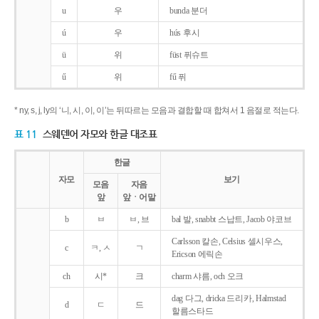
u
우
bunda 분더
ú
우
hús 후시
ü
위
füst 퓌슈트
ű
위
fű 퓌
* ny, s, j, ly의 ‘니, 시, 이, 이’는 뒤따르는 모음과 결합할 때 합쳐서 1 음절로 적는다.
표 11
스웨덴어 자모와 한글 대조표
한글
자모
보기
모음
자음
앞
앞ㆍ어말
b
ㅂ
ㅂ, 브
bal 발, snabbt 스납트, Jacob 야코브
Carlsson 칼손, Celsius 셀시우스,
c
ㅋ, ㅅ
ㄱ
Ericson 에릭손
ch
시*
크
charm 샤름, och 오크
dag 다그, dricka 드리카, Halmstad
d
ㄷ
드
할름스타드