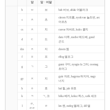
앞
앞ㆍ어말
b
ㅂ
브
bab 버브, ablak 어블러크
citrom 치트롬, nyolcvan 뇰츠번, arc
c
ㅊ
츠
어르츠
cs
ㅊ
치
csavar 처버르, kulcs 쿨치
daru 더루, medve 메드베, gond
d
ㄷ
드
곤드
dzs
ㅈ
지
dzsem 젬
f
ㅍ
프
elfog 엘포그
gumi 구미, nyugta 뉴그터, csomag
g
ㄱ
그
초머그
gyár 자르, hagyma 허지머, nagy
gy
ㅈ
지
너지
h
ㅎ
흐
hal 헐, juh 유흐
k
ㅋ
ㄱ, 크
béka 베커, keksz 켁스, szék 세크
ㄹ,
l
ㄹ
len 렌, meleg 멜레그, dél 델
ㄹㄹ