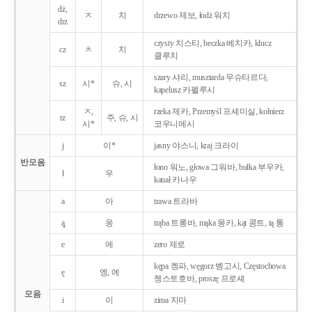
dż,
ㅈ
치
drzewo 제보, łodż 워치
drz
czysty 치스티, beczka 베치카, klucz
cz
ㅊ
치
클루치
szary 샤리, musztarda 무슈타르다,
sz
시*
슈, 시
kapelusz 카펠루시
ㅈ,
rzeka 제카, Przemyśl 프셰미실, kołnierz
rz
주, 슈, 시
시*
코우니에시
j
이*
jasny 야스니, kraj 크라이
반모음
łono 워노, głowa 그워바, bułka 부우카,
ł
우
kanał 카나우
a
아
trawa 트라바
ą̨
옹
trąba 트롱바, mąka 몽카, kąt 콩트, tą 통
e
에
zero 제로
kępa 켕파, węgorz 벵고시, Częstochowa
ę
엥, 에
쳉스토호바, proszę 프로셰
모음
i
이
zima 지마