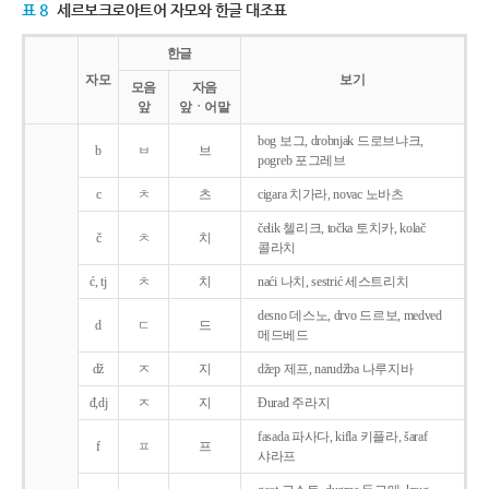
표 8
세르보크로아트어 자모와 한글 대조표
한글
자모
보기
모음
자음
앞
앞ㆍ어말
bog 보그, drobnjak 드로브냐크,
b
ㅂ
브
pogreb 포그레브
c
ㅊ
츠
cigara 치가라, novac 노바츠
čelik 첼리크, točka 토치카, kolač
č
ㅊ
치
콜라치
ć, tj
ㅊ
치
naći 나치, sestrić 세스트리치
desno 데스노, drvo 드르보, medved
d
ㄷ
드
메드베드
dž
ㅈ
지
džep 제프, narudžba 나루지바
đ,dj
ㅈ
지
Ðurađ 주라지
fasada 파사다, kifla 키플라, šaraf
f
ㅍ
프
샤라프