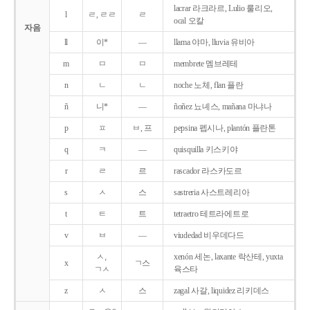
lacrar 라크라르, Lulio 룰리오,
l
ㄹ, ㄹㄹ
ㄹ
ocal 오칼
자음
ll
이*
―
llama 야마, lluvia 유비아
m
ㅁ
ㅁ
membrete 멤브레테
n
ㄴ
ㄴ
noche 노체, flan 플란
ñ
니*
―
ñoñez 뇨녜스, mañana 마냐나
p
ㅍ
ㅂ, 프
pepsina 펩시나, plantón 플란톤
q
ㅋ
―
quisquilla 키스키야
r
ㄹ
르
rascador 라스카도르
s
ㅅ
스
sastreria 사스트레리아
t
ㅌ
트
tetraetro 테트라에트로
v
ㅂ
―
viudedad 비우데다드
ㅅ,
xenón 세논, laxante 락산테, yuxta
x
ㄱ스
ㄱㅅ
육스타
z
ㅅ
스
zagal 사갈, liquidez 리키데스