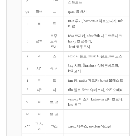
스트로프
qu
크ㅂ
ㅡ
quasi 크바시
ruka 루카, harmonika 하르모니카, mír
r
ㄹ
르
미르
르주,
řeka 르제카, námořník 나모르주니크,
ř
르ㅈ
르슈,
hořký 호르슈키,
르시
kouř 코우르시
s
ㅅ
스
sedlo 세들로, máslo 마슬로, nos 노스
šaty 샤티, Šternberk 슈테른베르크,
š
시*
슈, 시
koš 코시
t
ㅌ
트
tam 탐, matka 마트카, bolest 볼레스트
t'
티*
티
tělo 텔로, štěstí 슈테스티, obět' 오베티
vysoký 비소키, knihovna 크니호브나,
v
ㅂ
브, 프
kov 코프
w
ㅂ
브, 프
ㄱㅅ,
x**
ㄱ스
xerox 제록스, saxofón 삭소폰
ㅈ