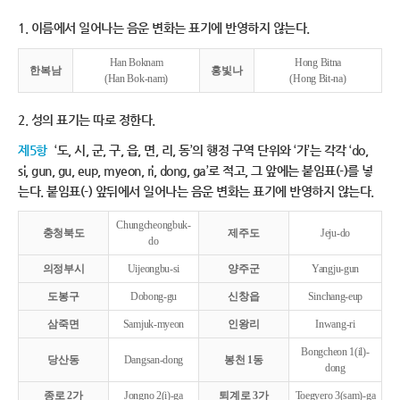
1. 이름에서 일어나는 음운 변화는 표기에 반영하지 않는다.
Han Boknam
Hong Bitna
한복남
홍빛나
(Han Bok-nam)
(Hong Bit-na)
2. 성의 표기는 따로 정한다.
제5항
‘도, 시, 군, 구, 읍, 면, 리, 동’의 행정 구역 단위와 ‘가’는 각각 ‘do,
si, gun, gu, eup, myeon, ri, dong, ga’로 적고, 그 앞에는 붙임표(-)를 넣
는다. 붙임표(-) 앞뒤에서 일어나는 음운 변화는 표기에 반영하지 않는다.
Chungcheongbuk-
충청북도
제주도
Jeju-do
do
의정부시
Uijeongbu-si
양주군
Yangju-gun
도봉구
Dobong-gu
신창읍
Sinchang-eup
삼죽면
Samjuk-myeon
인왕리
Inwang-ri
Bongcheon 1(il)-
당산동
Dangsan-dong
봉천 1동
dong
종로 2가
Jongno 2(i)-ga
퇴계로 3가
Toegyero 3(sam)-ga