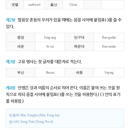
샛별
saetbyeol
울산
Ulsan
제2항
발음상 혼동의 우려가 있을 때에는 음절 사이에 붙임표(-)를 쓸 수
있다.
중앙
Jung-ang
반구대
Ban-gudae
세운
Se-un
해운대
Hae-undae
제3항
고유 명사는 첫 글자를 대문자로 적는다.
부산
Busan
세종
Sejong
제4항
인명은 성과 이름의 순서로 띄어 쓴다. 이름은 붙여 쓰는 것을 원
칙으로 하되 음절 사이에 붙임표(-)를 쓰는 것을 허용한다.( ( ) 안의 표기
를 허용함.)
민용하 Min Yongha (Min Yong-ha)
송나리 Song Nari (Song Na-ri)