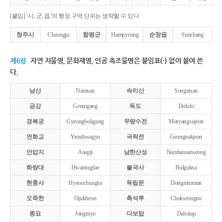
[붙임] ‘시, 군, 읍’의 행정 구역 단위는 생략할 수 있다.
청주시
Cheongju
함평군
Hampyeong
순창읍
Sunchang
제6항
자연 지물명, 문화재명, 인공 축조물명은 붙임표(-) 없이 붙여 쓴
다.
남산
Namsan
속리산
Songnisan
금강
Geumgang
독도
Dokdo
경복궁
Gyeongbokgung
무량수전
Muryangsujeon
연화교
Yeonhwagyo
극락전
Geungnakjeon
안압지
Anapji
남한산성
Namhansanseong
화랑대
Hwarangdae
불국사
Bulguksa
현충사
Hyeonchungsa
독립문
Dongnimmun
오죽헌
Ojukheon
촉석루
Chokseongnu
종묘
Jongmyo
다보탑
Dabotap