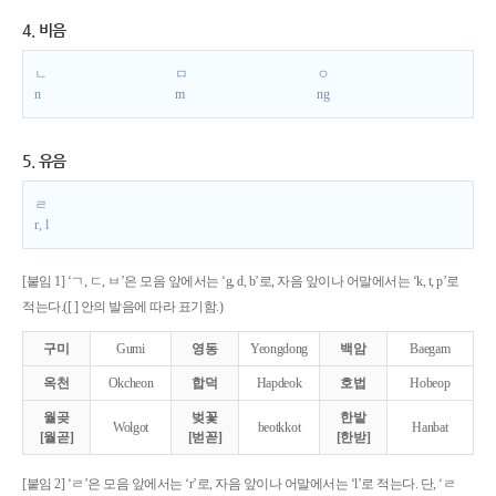
4. 비음
ㄴ
ㅁ
ㅇ
n
m
ng
5. 유음
ㄹ
r, l
[붙임 1] ‘ㄱ, ㄷ, ㅂ’은 모음 앞에서는 ‘g, d, b’로, 자음 앞이나 어말에서는 ‘k, t, p’로
적는다.([ ] 안의 발음에 따라 표기함.)
구미
Gumi
영동
Yeongdong
백암
Baegam
옥천
Okcheon
합덕
Hapdeok
호법
Hobeop
월곶
벚꽃
한밭
Wolgot
beotkkot
Hanbat
[월곧]
[벋꼳]
[한받]
[붙임 2] ‘ㄹ’은 모음 앞에서는 ‘r’로, 자음 앞이나 어말에서는 ‘l’로 적는다. 단, ‘ㄹ