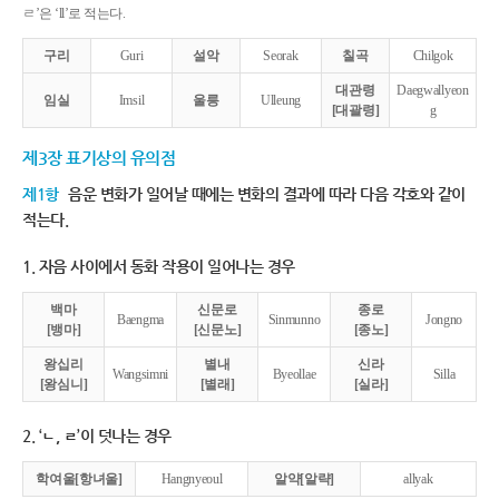
ㄹ’은 ‘ll’로 적는다.
구리
Guri
설악
Seorak
칠곡
Chilgok
대관령
Daegwallyeon
임실
Imsil
울릉
Ulleung
[대괄령]
g
제3장 표기상의 유의점
제1항
음운 변화가 일어날 때에는 변화의 결과에 따라 다음 각호와 같이
적는다.
1. 자음 사이에서 동화 작용이 일어나는 경우
백마
신문로
종로
Baengma
Sinmunno
Jongno
[뱅마]
[신문노]
[종노]
왕십리
별내
신라
Wangsimni
Byeollae
Silla
[왕심니]
[별래]
[실라]
2. ‘ㄴ, ㄹ’이 덧나는 경우
학여울[항녀울]
Hangnyeoul
알약[알략]
allyak