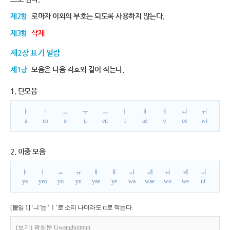
제2항
로마자 이외의 부호는 되도록 사용하지 않는다.
제3항
삭제
제2장 표기 일람
제1항
모음은 다음 각호와 같이 적는다.
1. 단모음
ㅏ
ㅓ
ㅗ
ㅜ
ㅡ
ㅣ
ㅐ
ㅔ
ㅚ
ㅟ
a
eo
o
u
eu
i
ae
e
oe
wi
2. 이중 모음
ㅑ
ㅕ
ㅛ
ㅠ
ㅒ
ㅖ
ㅘ
ㅙ
ㅝ
ㅞ
ㅢ
ya
yeo
yo
yu
yae
ye
wa
wae
wo
we
ui
[붙임 1] ‘ㅢ’는 ‘ㅣ’로 소리 나더라도 ui로 적는다.
(보기) 광희문 Gwanghuimun