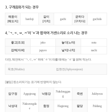
3. 구개음화가 되는 경우
해돋이
같이
굳히다
haedoji
gachi
guchida
[해도지]
[가치]
[구치다]
4. ‘ㄱ, ㄷ, ㅂ, ㅈ’이 ‘ㅎ’과 합하여 거센소리로 소리 나는 경우
좋고[조코]
joko
놓다[노타]
nota
잡혀[자펴]
japyeo
낳지[나치]
nachi
다만, 체언에서 ‘ㄱ, ㄷ, ㅂ’ 뒤에 ‘ㅎ’이 따를 때에는 ‘ㅎ’을 밝혀 적는다.
묵호(Mukho)
집현전(Jiphyeonjeon)
[붙임] 된소리되기는 표기에 반영하지 않는다.
Nakdonggan
압구정
Apgujeong
낙동강
죽변
Jukbyeon
g
Nakseongda
낙성대
합정
Hapjeong
팔당
Paldang
e