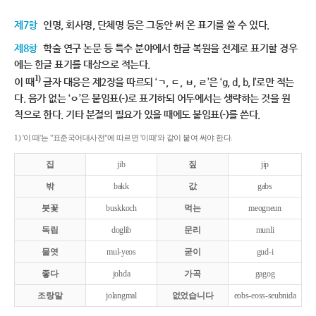
제7항
인명, 회사명, 단체명 등은 그동안 써 온 표기를 쓸 수 있다.
제8항
학술 연구 논문 등 특수 분야에서 한글 복원을 전제로 표기할 경우
에는 한글 표기를 대상으로 적는다.
1)
이 때
글자 대응은 제2장을 따르되 ‘ㄱ, ㄷ, ㅂ, ㄹ’은 ‘g, d, b, l’로만 적는
다. 음가 없는 ‘ㅇ’은 붙임표(-)로 표기하되 어두에서는 생략하는 것을 원
칙으로 한다. 기타 분절의 필요가 있을 때에도 붙임표(-)를 쓴다.
1) '이 때'는 "표준국어대사전"에 따르면 '이때'와 같이 붙여 써야 한다.
집
jib
짚
jip
밖
bakk
값
gabs
붓꽃
buskkoch
먹는
meogneun
독립
doglib
문리
munli
물엿
mul-yeos
굳이
gud-i
좋다
johda
가곡
gagog
조랑말
jolangmal
없었습니다
eobs-eoss-seubnida