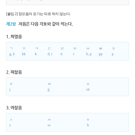
[붙임 2] 장모음의 표기는 따로 하지 않는다.
제2항
자음은 다음 각호와 같이 적는다.
1. 파열음
ㄱ
ㄲ
ㅋ
ㄷ
ㄸ
ㅌ
ㅂ
ㅃ
ㅍ
g, k
kk
k
d, t
tt
t
b, p
pp
p
2. 파찰음
ㅈ
ㅉ
ㅊ
j
jj
ch
3. 마찰음
ㅅ
ㅆ
ㅎ
s
ss
h