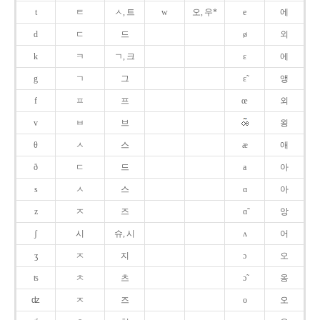
t
ㅌ
ㅅ, 트
w
오, 우*
e
에
d
ㄷ
드
ø
외
k
ㅋ
ㄱ, 크
ɛ
에
g
ㄱ
그
ɛ̃
앵
f
ㅍ
프
œ
외
v
ㅂ
브
욍
θ
ㅅ
스
æ
애
ð
ㄷ
드
a
아
s
ㅅ
스
ɑ
아
z
ㅈ
즈
ɑ̃
앙
ʃ
시
슈, 시
ʌ
어
ʒ
ㅈ
지
ɔ
오
ʦ
ㅊ
츠
ɔ̃
옹
ʣ
ㅈ
즈
o
오