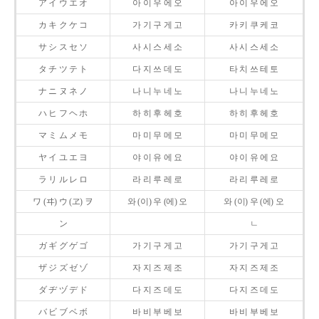
ア イ ウ エ オ
아 이 우 에 오
아 이 우 에 오
カ キ ク ケ コ
가 기 구 게 고
카 키 쿠 케 코
サ シ ス セ ソ
사 시 스 세 소
사 시 스 세 소
タ チ ツ テ ト
다 지 쓰 데 도
타 치 쓰 테 토
ナ ニ ヌ ネ ノ
나 니 누 네 노
나 니 누 네 노
ハ ヒ フ ヘ ホ
하 히 후 헤 호
하 히 후 헤 호
マ ミ ム メ モ
마 미 무 메 모
마 미 무 메 모
ヤ イ ユ エ ヨ
야 이 유 에 요
야 이 유 에 요
ラ リ ル レ ロ
라 리 루 레 로
라 리 루 레 로
ワ (ヰ) ウ (ヱ) ヲ
와 (이) 우 (에) 오
와 (이) 우 (에) 오
ン
ㄴ
ガ ギ グ ゲ ゴ
가 기 구 게 고
가 기 구 게 고
ザ ジ ズ ゼ ゾ
자 지 즈 제 조
자 지 즈 제 조
ダ ヂ ヅ デ ド
다 지 즈 데 도
다 지 즈 데 도
バ ビ ブ ベ ボ
바 비 부 베 보
바 비 부 베 보