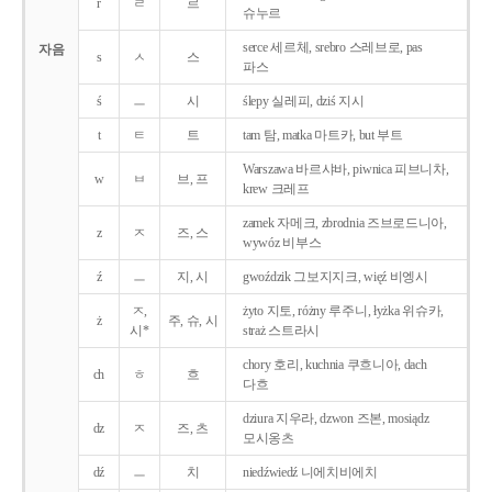
r
ㄹ
르
슈누르
serce 세르체, srebro 스레브로, pas
자음
s
ㅅ
스
파스
ś
ㅡ
시
ślepy 실레피, dziś 지시
t
ㅌ
트
tam 탐, matka 마트카, but 부트
Warszawa 바르샤바, piwnica 피브니차,
w
ㅂ
브, 프
krew 크레프
zamek 자메크, zbrodnia 즈브로드니아,
z
ㅈ
즈, 스
wywóz 비부스
ź
ㅡ
지, 시
gwoździk 그보지지크, więź 비엥시
ㅈ,
żyto 지토, różny 루주니, łyżka 위슈카,
ż
주, 슈, 시
시*
straż 스트라시
chory 호리, kuchnia 쿠흐니아, dach
ch
ㅎ
흐
다흐
dziura 지우라, dzwon 즈본, mosiądz
dz
ㅈ
즈, 츠
모시옹츠
dź
ㅡ
치
niedźwiedź 니에치비에치