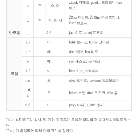
zámek 자메크, pozdní 포즈드니, bez
z
ㅈ
즈, 스
베스
Žižka 지슈카, Žvěřina 주베르지나,
ž
ㅈ
주, 슈, 시
Brož 브로시
반모음
j
이*
jaro 야로, pokoj 포코이
a, á
아
balík 발리크, komár 코마르
e, é
에
dech 데흐, léto 레토
ě
예
sěst 셰스트, věk 베크
i, í
이
kino 키노, míra 미라
모음
o,ó
오
obec 오베츠, nervózni 네르보즈니
u, ú,
우
buben 부벤, úrok 우로크, dům 둠
ů
y, ý
이
jazyk
야지크, líný 리니
* d', ň, š, t', j의 '디, 니, 시, 티, 이'는 뒤따르는 모음과 결합할 때 합쳐서 1 음절로 적는
다.
** x는 개별 용례에 따라 한글 표기를 정한다.