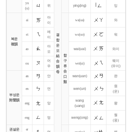
yu
위
ying
(ing)
잉
(u)
아
ai
wa
(ua)
와
이
에
ei
wo
(uo)
워
결
이
복운
합
複韻
운
아
ao
wai
(uai)
와이
모
오
합
結
어
구
웨이
合
ou
wei
(ui)
우
류
(우이)
韻
合
母
an
안
wan
(uan)
완
口
類
원
en
언
wen
(un)
(운)
부성운
附聲韻
wang
ang
앙
왕
(uang)
웡
eng
엉
weng
(ong)
(웅)
권설운
er