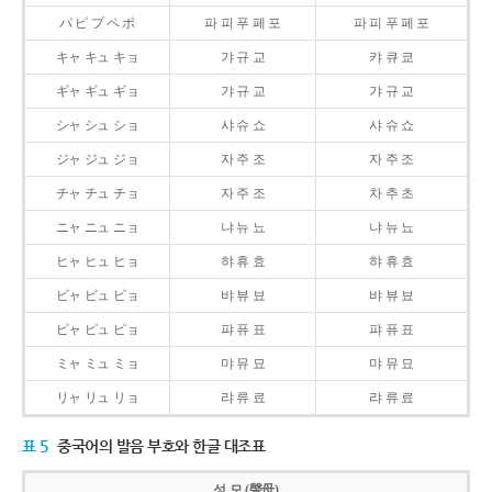
パ ピ プ ペ ポ
파 피 푸 페 포
파 피 푸 페 포
キャ キュ キョ
갸 규 교
캬 큐 쿄
ギャ ギュ ギョ
갸 규 교
갸 규 교
シャ シュ ショ
샤 슈 쇼
샤 슈 쇼
ジャ ジュ ジョ
자 주 조
자 주 조
チャ チュ チョ
자 주 조
차 추 초
ニャ ニュ ニョ
냐 뉴 뇨
냐 뉴 뇨
ヒャ ヒュ ヒョ
햐 휴 효
햐 휴 효
ビャ ビュ ビョ
뱌 뷰 뵤
뱌 뷰 뵤
ピャ ピュ ピョ
퍄 퓨 표
퍄 퓨 표
ミャ ミュ ミョ
먀 뮤 묘
먀 뮤 묘
リャ リュ リョ
랴 류 료
랴 류 료
표 5
중국어의 발음 부호와 한글 대조표
성 모 (聲母)