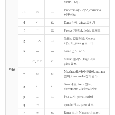
credo 크레도
Pinocchio 피노키오, cherubino
ch
ㅋ
―
케루비노
d
ㄷ
드
Dante 단테, drizza 드리차
f
ㅍ
프
Firenze 피렌체, freddo 프레도
Galileo 갈릴레오, Genova
g
ㄱ, ㅈ
그
제노바, gloria 글로리아
h
―
―
hanno 안노, oh 오
Milano 밀라노, largo 라르고,
l
ㄹ, ㄹㄹ
ㄹ
palco 팔코
자음
Macchiavelli 마키아벨리, mamma
m
ㅁ
ㅁ
맘마, Campanella 캄파넬라
Nero 네로, Anna 안나,
n
ㄴ
ㄴ
divertimento 디베르티멘토
p
ㅍ
프
Pisa 피사, prima 프리마
q
ㅋ
―
quando 콴도, queto 퀘토
r
ㄹ
르
Roma 로마, Marconi 마르코니