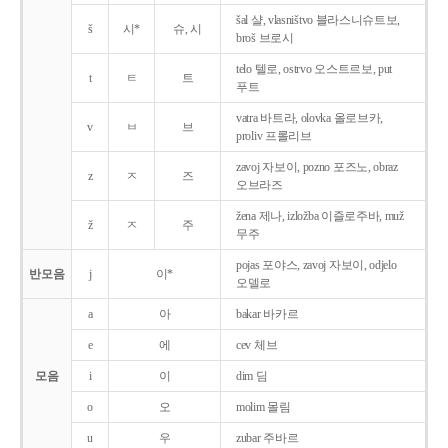
šal 샬, vlasništvo 블라스니슈트보,
š
시*
슈, 시
broš 브로시
telo 텔로, ostrvo 오스트르보, put
t
ㅌ
트
푸트
vatra 바트라, olovka 올로브카,
v
ㅂ
브
proliv 프롤리브
zavoj 자보이, pozno 포즈노, obraz
z
ㅈ
즈
오브라즈
žena 제나, izložba 이즐로주바, muž
ž
ㅈ
주
무주
pojas 포야스, zavoj 자보이, odjelo
반모음
j
이*
오델로
a
아
bakar 바카르
e
에
cev 체브
모음
i
이
dim 딤
o
오
molim 몰림
u
우
zubar 주바르