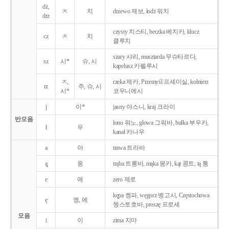
dż,
ㅈ
치
drzewo 제보, łodż 워치
drz
czysty 치스티, beczka 베치카, klucz
cz
ㅊ
치
클루치
szary 샤리, musztarda 무슈타르다,
sz
시*
슈, 시
kapelusz 카펠루시
ㅈ,
rzeka 제카, Przemyśl 프셰미실, kołnierz
rz
주, 슈, 시
시*
코우니에시
j
이*
jasny 야스니, kraj 크라이
반모음
łono 워노, głowa 그워바, bułka 부우카,
ł
우
kanał 카나우
a
아
trawa 트라바
ą̨
옹
trąba 트롱바, mąka 몽카, kąt 콩트, tą 통
e
에
zero 제로
kępa 켕파, węgorz 벵고시, Częstochowa
ę
엥, 에
쳉스토호바, proszę 프로셰
모음
i
이
zima 지마