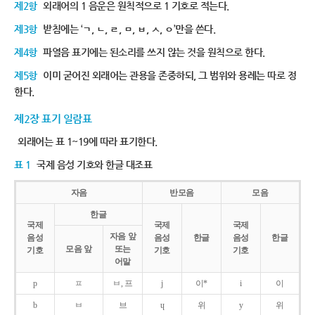
제2항
외래어의 1 음운은 원칙적으로 1 기호로 적는다.
제3항
받침에는 ‘ㄱ, ㄴ, ㄹ, ㅁ, ㅂ, ㅅ, ㅇ’만을 쓴다.
제4항
파열음 표기에는 된소리를 쓰지 않는 것을 원칙으로 한다.
제5항
이미 굳어진 외래어는 관용을 존중하되, 그 범위와 용례는 따로 정
한다.
제2장 표기 일람표
외래어는 표 1~19에 따라 표기한다.
표 1
국제 음성 기호와 한글 대조표
자음
반모음
모음
한글
국제
국제
국제
자음 앞
음성
음성
한글
음성
한글
모음 앞
또는
기호
기호
기호
어말
p
ㅍ
ㅂ, 프
j
이*
i
이
b
ㅂ
브
ɥ
위
y
위