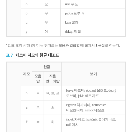
o
오
udo 우도
ó
우
próba 프루바
u
우
kula 쿨라
y
이
daktyl 닥틸
* ż, sz, rz의 '시'와 j의 '이'는 뒤따르는 모음과 결합할 때 합쳐서 1 음절로 적는다.
표 7
체코어 자모와 한글 대조표
한글
자모
보기
모음
자음
앞
앞ㆍ어말
barva 바르바, obchod 옵호트, dobrý
b
ㅂ
ㅂ, 브, 프
도브리, jeřab 예르자프
cigareta 치가레타, nemocnice
c
ㅊ
츠
네모츠니체, nemoc 네모츠
čapek 차페크, kulečnik 쿨레치니크,
č
ㅊ
치
míč 미치