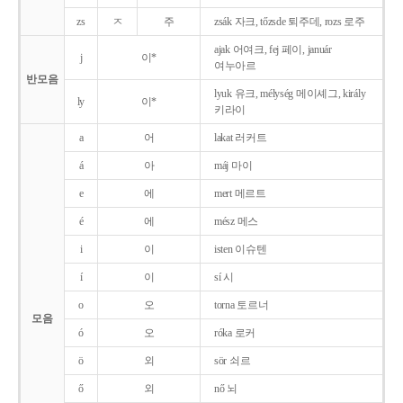
zs
ㅈ
주
zsák 자크, tőzsde 퇴주데, rozs 로주
ajak 어여크, fej 페이, január
j
이*
여누아르
반모음
lyuk 유크, mélység 메이셰그, király
ly
이*
키라이
a
어
lakat 러커트
á
아
máj 마이
e
에
mert 메르트
é
에
mész 메스
i
이
isten 이슈텐
í
이
sí 시
o
오
torna 토르너
모음
ó
오
róka 로커
ö
외
sör 쇠르
ő
외
nő 뇌