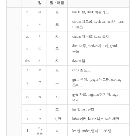
앞
앞ㆍ어말
b
ㅂ
브
bab 버브, ablak 어블러크
citrom 치트롬, nyolcvan 뇰츠번, arc
c
ㅊ
츠
어르츠
cs
ㅊ
치
csavar 처버르, kulcs 쿨치
daru 더루, medve 메드베, gond
d
ㄷ
드
곤드
dzs
ㅈ
지
dzsem 젬
f
ㅍ
프
elfog 엘포그
gumi 구미, nyugta 뉴그터, csomag
g
ㄱ
그
초머그
gyár 자르, hagyma 허지머, nagy
gy
ㅈ
지
너지
h
ㅎ
흐
hal 헐, juh 유흐
k
ㅋ
ㄱ, 크
béka 베커, keksz 켁스, szék 세크
ㄹ,
l
ㄹ
len 렌, meleg 멜레그, dél 델
ㄹㄹ