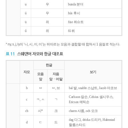
u
우
bunda 분더
ú
우
hús 후시
ü
위
füst 퓌슈트
ű
위
fű 퓌
* ny, s, j, ly의 ‘니, 시, 이, 이’는 뒤따르는 모음과 결합할 때 합쳐서 1 음절로 적는다.
표 11
스웨덴어 자모와 한글 대조표
한글
자모
보기
모음
자음
앞
앞ㆍ어말
b
ㅂ
ㅂ, 브
bal 발, snabbt 스납트, Jacob 야코브
Carlsson 칼손, Celsius 셀시우스,
c
ㅋ, ㅅ
ㄱ
Ericson 에릭손
ch
시*
크
charm 샤름, och 오크
dag 다그, dricka 드리카, Halmstad
d
ㄷ
드
할름스타드