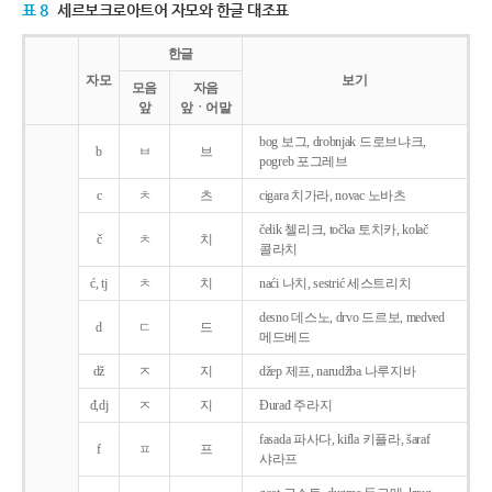
표 8
세르보크로아트어 자모와 한글 대조표
한글
자모
보기
모음
자음
앞
앞ㆍ어말
bog 보그, drobnjak 드로브냐크,
b
ㅂ
브
pogreb 포그레브
c
ㅊ
츠
cigara 치가라, novac 노바츠
čelik 첼리크, točka 토치카, kolač
č
ㅊ
치
콜라치
ć, tj
ㅊ
치
naći 나치, sestrić 세스트리치
desno 데스노, drvo 드르보, medved
d
ㄷ
드
메드베드
dž
ㅈ
지
džep 제프, narudžba 나루지바
đ,dj
ㅈ
지
Ðurađ 주라지
fasada 파사다, kifla 키플라, šaraf
f
ㅍ
프
샤라프