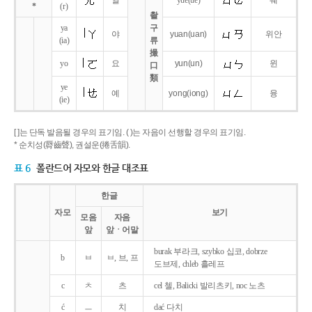
얼
yue
(ue)
웨
*
(r)
촬
ya
구
야
yuan
(uan)
위안
(ia)
류
撮
yo
요
yun
(un)
윈
口
類
ye
예
yong
(iong)
융
(ie)
[ ]는 단독 발음될 경우의 표기임. ( )는 자음이 선행할 경우의 표기임.
* 순치성(脣齒聲), 권설운(捲舌韻).
표 6
폴란드어 자모와 한글 대조표
한글
자모
보기
모음
자음
앞
앞ㆍ어말
burak 부라크, szybko 십코, dobrze
b
ㅂ
ㅂ, 브, 프
도브제, chleb 흘레프
c
ㅊ
츠
cel 첼, Balicki 발리츠키, noc 노츠
ć
ㅡ
치
dać 다치