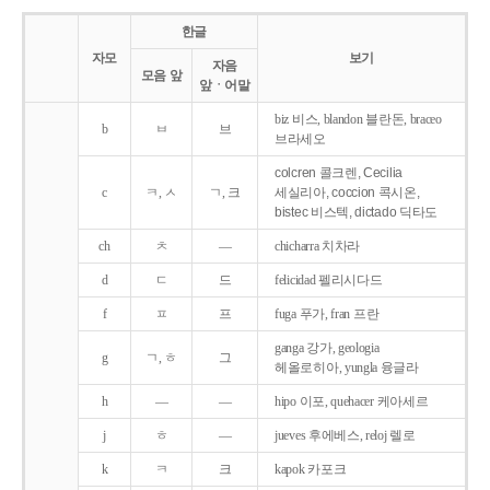
한글
자모
보기
자음
모음 앞
앞ㆍ어말
biz 비스, blandon 블란돈, braceo
b
ㅂ
브
브라세오
colcren 콜크렌, Cecilia
c
ㅋ, ㅅ
ㄱ, 크
세실리아, coccion 콕시온,
bistec 비스텍, dictado 딕타도
ch
ㅊ
―
chicharra 치차라
d
ㄷ
드
felicidad 펠리시다드
f
ㅍ
프
fuga 푸가, fran 프란
ganga 강가, geologia
g
ㄱ, ㅎ
그
헤올로히아, yungla 융글라
h
―
―
hipo 이포, quehacer 케아세르
j
ㅎ
―
jueves 후에베스, reloj 렐로
k
ㅋ
크
kapok 카포크