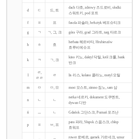
dach 다흐, zdrowy 즈드로비, słodki
d
ㄷ
드, 트
스워트키, pod 포트
f
ㅍ
프
fasola 파솔라, befsztyk 베프슈티크
g
ㄱ
ㄱ, 그, 크
góra 구라, grad 그라트, targ 타르크
herbata 헤르바타, Hrubieszów
h
ㅎ
흐
흐루비에슈프
kino 키노, daktyl 닥틸, król 크룰, bank
k
ㅋ
ㄱ, 크
반크
ㄹ,
l
ㄹ
lis 리스, kolano 콜라노, motyl 모틸
ㄹㄹ
m
ㅁ
ㅁ, 므
most 모스트, zimno 짐노, sam 삼
nerka 네르카, dokument 도쿠멘트,
n
ㄴ
ㄴ
dywan 디반
ń
ㅡ
ㄴ
Gdańsk 그단스크, Poznań 포즈난
para 파라, Słupsk 스웁스크, chłop
p
ㅍ
ㅂ, 프
흐워프
rower 로베르, garnek 가르네크, sznur