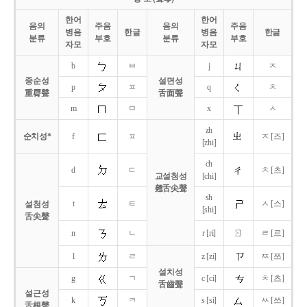
한어
한어
음의
주음
음의
주음
병음
한글
병음
한글
분류
부호
분류
부호
자모
자모
b
ㅂ
j
ㅈ
중순성
설면성
p
ㅍ
q
ㅊ
重脣聲
舌面聲
m
ㅁ
x
ㅅ
zh
순치성*
f
ㅍ
ㅈ [즈]
[zhi]
ch
d
ㄷ
ㅊ [츠]
교설첨성
[chi]
翹舌尖聲
sh
t
ㅌ
ㅅ [스]
설첨성
[shi]
舌尖聲
ㄖ
n
ㄴ
r [ri]
ㄹ [르]
l
ㄹ
z [zi]
ㅉ [쯔]
설치성
g
ㄱ
c [ci]
ㅊ [츠]
舌齒聲
설근성
k
ㅋ
s [si]
ㅆ [쓰]
舌根聲