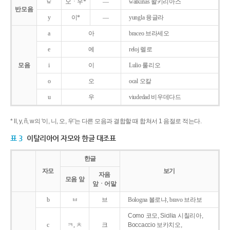
w
오ㆍ우*
―
walkirias 왈키리아스
반모음
y
이*
―
yungla 융글라
a
아
braceo 브라세오
e
에
reloj 렐로
모음
i
이
Lulio 룰리오
o
오
ocal 오칼
u
우
viudedad 비우데다드
* ll, y, ñ, w의 '이, 니, 오, 우'는 다른 모음과 결합할 때 합쳐서 1 음절로 적는다.
표 3
이탈리아어 자모와 한글 대조표
한글
자모
보기
자음
모음 앞
앞ㆍ어말
b
ㅂ
브
Bologna 볼로냐, bravo 브라보
Como 코모, Sicilia 시칠리아,
c
ㅋ, ㅊ
크
Boccaccio 보카치오,