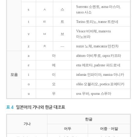
Sorrento 소렌토, asma 아스마,
s
ㅅ
스
sasso 사소
t
ㅌ
트
Torino 토리노, tranne 트란네
Vivace 비바체, manovra
v
ㅂ
브
마노브라
z
ㅊ
―
nozze 노체, mancanza 만칸차
a
아
abituro 아비투로, capra 카프라
e
에
erta 에르타, padrone 파드로네
모음
i
이
infamia 인파미아, manica 마니카
o
오
oblio 오블리오, poetica 포에티카
u
우
uva 우바, spuma 스푸마
표 4
일본어의 가나와 한글 대조표
한글
가나
어두
어중ㆍ어말