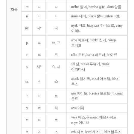
m
ㅁ
ㅁ
málna 말너, bomba 봄버, álom 알롬
자음
n
ㄴ
ㄴ
néma 네머, bunda 분더, pihen 피헨
nyak 녀크, hányszor 하니소르, irány
ny
니*
니
이라니
árpa 아르퍼, csipke 칩케, hónap
p
ㅍ
ㅂ, 프
호너프
r
ㄹ
르
róka 로커, barna 버르너, ár 아르
sál 샬, puska 푸슈카, aratás
s
시*
슈, 시
어러타시
alszik 얼시크, asztal 어스털, húsz
sz
ㅅ
스
후스
ajto 어이토, borotva 보로트버, csont
t
ㅌ
트
촌트
ty
ㅊ
치
atya 어처
vesz 베스, évszázad 에브사저드,
v
ㅂ
브
enyv 에니브
z
ㅈ
즈
zab 저브, kezd 케즈드, blúz 블루즈