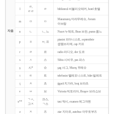
ㄹ,
l
ㄹ
bibliotecǎ 비블리오테커, hotel 호텔
ㄹㄹ
Maramureş 마라무레슈, Avram
m
ㅁ
ㅁ
아브람
자음
n
ㄴ
ㄴ, 느
Nucet 누체트, Bran 브란, pumn 품느
pianist 피아니스트, septembrie
p
ㅍ
ㅂ, 프
셉템브리에, cap 카프
r
ㄹ
르
radio 라디오, dor 도르
s
ㅅ
스
Sibiu 시비우, pas 파스
ş
시*
슈
şag 샤그, Mureş 무레슈
t
ㅌ
트
telefonist 텔레포니스트, bilet 빌레트
ţ
ㅊ
츠
ţigarǎ 치가러, braţ 브라츠
v
ㅂ
브
Victoria 빅토리아, Braşov 브라쇼브
ㄱㅅ,
크스,
x**
taxi 탁시, examen 에그자멘
그ㅈ
ㄱ스
z
ㅈ
즈
ziar 지아르, autobuz 아우토부즈