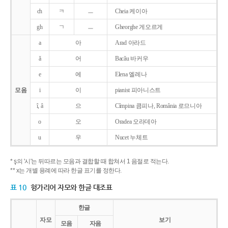
ch
ㅋ
ㅡ
Cheia 케이아
gh
ㄱ
ㅡ
Gheorghe 게오르게
a
아
Arad 아라드
ǎ
어
Bacǎu 바커우
e
에
Elena 엘레나
모음
i
이
pianist 피아니스트
î, â
으
Cîmpina 큼피나, România 로므니아
o
오
Oradea 오라데아
u
우
Nucet 누체트
* ş의 '시'는 뒤따르는 모음과 결합할 때 합쳐서 1 음절로 적는다.
** x는 개별 용례에 따라 한글 표기를 정한다.
표 10
헝가리어 자모와 한글 대조표
한글
자모
보기
모음
자음