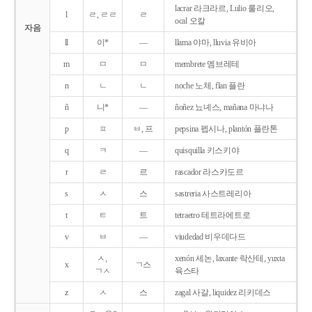
lacrar 라크라르, Lulio 룰리오,
l
ㄹ, ㄹㄹ
ㄹ
ocal 오칼
자음
ll
이*
―
llama 야마, lluvia 유비아
m
ㅁ
ㅁ
membrete 멤브레테
n
ㄴ
ㄴ
noche 노체, flan 플란
ñ
니*
―
ñoñez 뇨녜스, mañana 마냐나
p
ㅍ
ㅂ, 프
pepsina 펩시나, plantón 플란톤
q
ㅋ
―
quisquilla 키스키야
r
ㄹ
르
rascador 라스카도르
s
ㅅ
스
sastreria 사스트레리아
t
ㅌ
트
tetraetro 테트라에트로
v
ㅂ
―
viudedad 비우데다드
ㅅ,
xenón 세논, laxante 락산테, yuxta
x
ㄱ스
ㄱㅅ
육스타
z
ㅅ
스
zagal 사갈, liquidez 리키데스