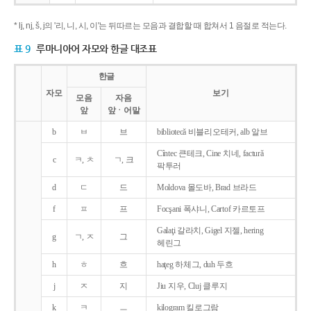
* lj, nj, š, j의 '리, 니, 시, 이'는 뒤따르는 모음과 결합할 때 합쳐서 1 음절로 적는다.
표 9
루마니아어 자모와 한글 대조표
한글
자모
보기
모음
자음
앞
앞ㆍ어말
b
ㅂ
브
bibliotecǎ 비블리오테커, alb 알브
Cîntec 큰테크, Cine 치네, facturǎ
c
ㅋ, ㅊ
ㄱ, 크
팍투러
d
ㄷ
드
Moldova 몰도바, Brad 브라드
f
ㅍ
프
Focşani 폭샤니, Cartof 카르토프
Galaţi 갈라치, Gigel 지젤, hering
g
ㄱ, ㅈ
그
헤린그
h
ㅎ
흐
haţeg 하체그, duh 두흐
j
ㅈ
지
Jiu 지우, Cluj 클루지
k
ㅋ
ㅡ
kilogram 킬로그람