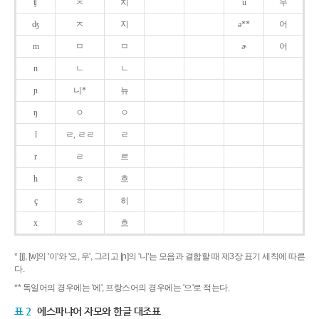
ʧ
ㅊ
치
u
우
ʤ
ㅈ
지
ə**
어
m
ㅁ
ㅁ
ɚ
어
n
ㄴ
ㄴ
ɲ
니*
뉴
ŋ
ㅇ
ㅇ
l
ㄹ, ㄹㄹ
ㄹ
r
ㄹ
르
h
ㅎ
흐
ç
ㅎ
히
x
ㅎ
흐
* [j], [w]의 '이'와 '오, 우', 그리고 [ɲ]의 '니'는 모음과 결합할 때 제3장 표기 세칙에 따른
다.
** 독일어의 경우에는 '에', 프랑스어의 경우에는 '으'로 적는다.
표 2
에스파냐어 자모와 한글 대조표