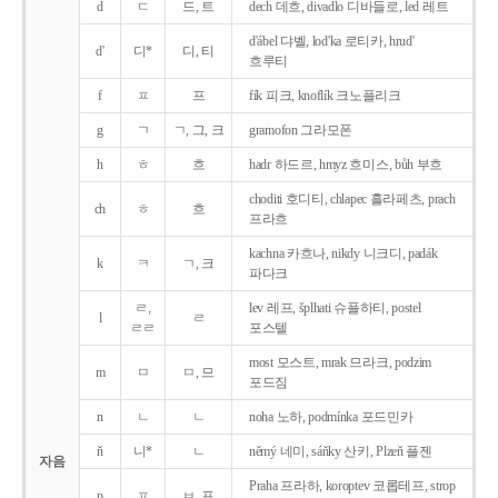
d
ㄷ
드, 트
dech 데흐, divadlo 디바들로, led 레트
d'ábel 댜벨, lod'ka 로티카, hrud'
d'
디*
디, 티
흐루티
f
ㅍ
프
fík 피크, knoflík 크노플리크
g
ㄱ
ㄱ, 그, 크
gramofon 그라모폰
h
ㅎ
흐
hadr 하드르, hmyz 흐미스, bůh 부흐
choditi 호디티, chlapec 흘라페츠, prach
ch
ㅎ
흐
프라흐
kachna 카흐나, nikdy 니크디, padák
k
ㅋ
ㄱ, 크
파다크
ㄹ,
lev 레프, šplhati 슈플하티, postel
l
ㄹ
ㄹㄹ
포스텔
most 모스트, mrak 므라크, podzim
m
ㅁ
ㅁ, 므
포드짐
n
ㄴ
ㄴ
noha 노하, podmínka 포드민카
ň
니*
ㄴ
němý 네미, sáňky 산키, Plzeň 플젠
자음
Praha 프라하, koroptev 코롭테프, strop
p
ㅍ
ㅂ, 프