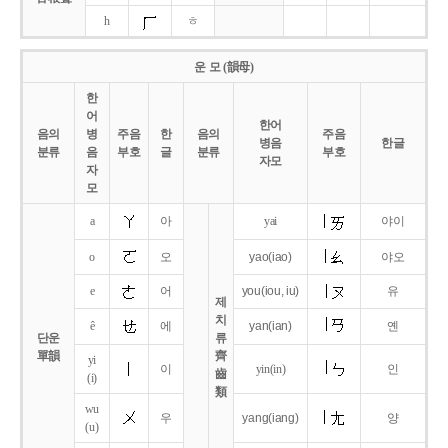
h
ㅎ
운 모 (韻母)
한
어
한어
음의
병
주음
한
음의
주음
병음
한글
분류
음
부호
글
분류
부호
자모
자
모
a
아
yai
야이
o
오
yao
(iao)
야오
e
어
you
(iou,
iu)
유
제
치
ê
에
yan
(ian)
옌
단운
류
單韻
齊
yi
이
yin(in)
인
齒
(i)
類
wu
우
yang
(iang)
양
(u)