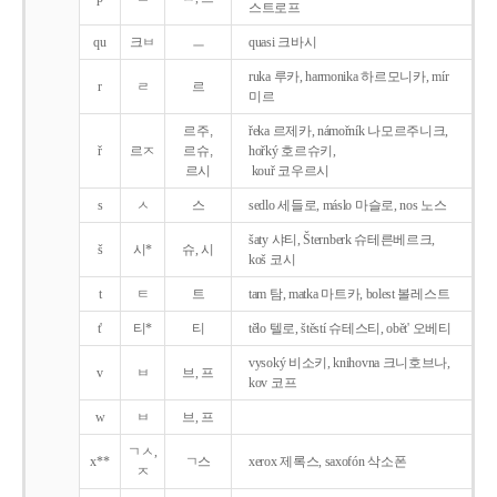
스트로프
qu
크ㅂ
ㅡ
quasi 크바시
ruka 루카, harmonika 하르모니카, mír
r
ㄹ
르
미르
르주,
řeka 르제카, námořník 나모르주니크,
ř
르ㅈ
르슈,
hořký 호르슈키,
르시
kouř 코우르시
s
ㅅ
스
sedlo 세들로, máslo 마슬로, nos 노스
šaty 샤티, Šternberk 슈테른베르크,
š
시*
슈, 시
koš 코시
t
ㅌ
트
tam 탐, matka 마트카, bolest 볼레스트
t'
티*
티
tělo 텔로, štěstí 슈테스티, obět' 오베티
vysoký 비소키, knihovna 크니호브나,
v
ㅂ
브, 프
kov 코프
w
ㅂ
브, 프
ㄱㅅ,
x**
ㄱ스
xerox 제록스, saxofón 삭소폰
ㅈ