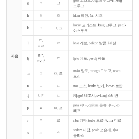
gost 고스트, dugme 두그메, krug
g
ㄱ
그
크루그
h
ㅎ
흐
hitan 히탄, šah 샤흐
korist 코리스트, krug 크루그, jastuk
k
ㅋ
ㄱ, 크
야스투크
ㄹ,
l
ㄹ
levo 레보, balkon 발콘, šal 샬
ㄹㄹ
리*,
자음
lj
ㄹ
ljeto 레토, pasulj 파술
ㄹ리*
malo 말로, mnogo 므노고, osam
m
ㅁ
ㅁ, 므
오삼
n
ㄴ
ㄴ
nos 노스, banka 반카, loman 로만
nj
니*
ㄴ
Njegoš 녜고시, svibanj 스비반
peta 페타, opština 옵슈티나, lep
p
ㅍ
ㅂ, 프
레프
r
ㄹ
르
riba 리바, torba 토르바, mir 미르
sedam 세담, posle 포슬레, glas
s
ㅅ
스
글라스