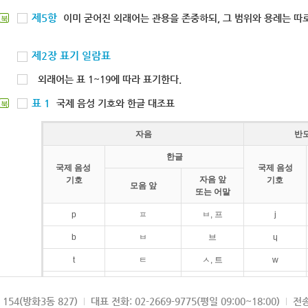
제5항
이미 굳어진 외래어는 관용을 존중하되, 그 범위와 용례는 따로
북
제2장 표기 일람표
외래어는 표 1~19에 따라 표기한다.
표 1
국제 음성 기호와 한글 대조표
북
자음
반
한글
국제 음성
국제 음성
자음 앞
기호
기호
모음 앞
또는 어말
p
ㅍ
ㅂ, 프
j
b
ㅂ
브
ɥ
t
ㅌ
ㅅ, 트
w
d
ㄷ
드
154(방화3동 827)
대표 전화: 02-2669-9775(평일 09:00~18:00)
전송
k
ㅋ
ㄱ, 크