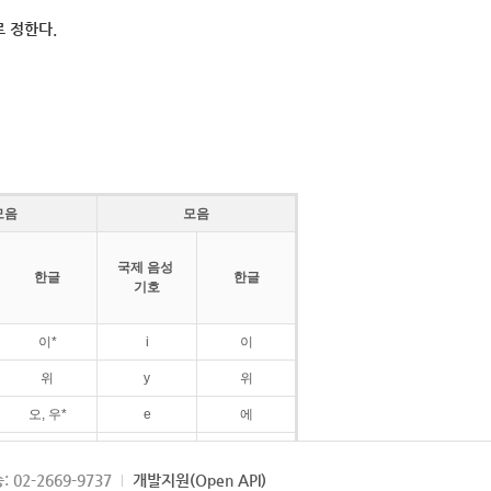
 정한다.
모음
모음
국제 음성
한글
한글
기호
이*
i
이
위
y
위
오, 우*
e
에
ø
외
: 02-2669-9737
개발지원(Open API)
ɛ
에