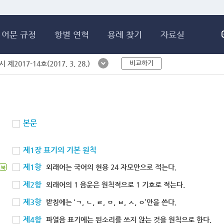
메인콘텐츠 바로가기
어문 규정
항별 연혁
용례 찾기
자료실
비교하기
제2017-14호(2017. 3. 28.)
본문
제1장 표기의 기본 원칙
제1항
외래어는 국어의 현용 24 자모만으로 적는다.
북
제2항
외래어의 1 음운은 원칙적으로 1 기호로 적는다.
제3항
받침에는 ‘ㄱ, ㄴ, ㄹ, ㅁ, ㅂ, ㅅ, ㅇ’만을 쓴다.
제4항
파열음 표기에는 된소리를 쓰지 않는 것을 원칙으로 한다.