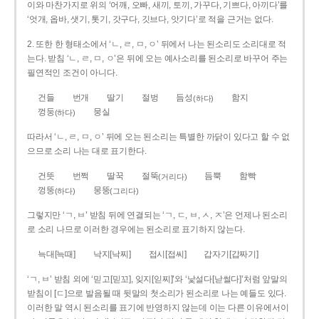
이와 마찬가지로 위의 ‘어깨, 오빠, 새끼, 토끼, 가꾸다, 기쁘다, 아끼다’를
‘엇개, 옵바, 샛기, 톳기, 갓구다, 깃브다, 앗기다’로 적을 근거는 없다.
2. 또한 한 형태소에서 ‘ㄴ, ㄹ, ㅁ, ㅇ’ 뒤에서 나는 된소리도 소리대로 적
는다. 받침 ‘ㄴ, ㄹ, ㅁ, ㅇ’은 뒤에 오는 예사소리를 된소리로 바꾸어 주는
필연적인 조건이 아니다.
건들
번개
딸기
절벙
듬성
함지
(하다)
껑둥
뭉실
(하다)
따라서 ‘ㄴ, ㄹ, ㅁ, ㅇ’ 뒤에 오는 된소리는 특별한 까닭이 있다고 할 수 없
으므로 소리 나는 대로 표기한다.
건뜻
번쩍
딸꾹
절뚝
듬뿍
함빡
(거리다)
껑뚱
뭉뚱
(하다)
(그리다)
그렇지만 ‘ㄱ, ㅂ’ 받침 뒤에 연결되는 ‘ㄱ, ㄷ, ㅂ, ㅅ, ㅈ’은 언제나 된소리
로 소리 나므로 이러한 경우에는 된소리로 표기하지 않는다.
늑대[늑때]
낙지[낙찌]
접시[접씨]
갑자기[갑짜기]
‘ㄱ, ㅂ’ 받침 외에 ‘믿고[믿꼬], 잊지[읻찌]’와 ‘낯설다[낟썰다]’처럼 앞말의
받침이 [ㄷ]으로 발음될 때 뒷말의 첫소리가 된소리로 나는 예들도 있다.
이러한 말 역시 된소리를 표기에 반영하지 않는데 이는 다른 이유에서이