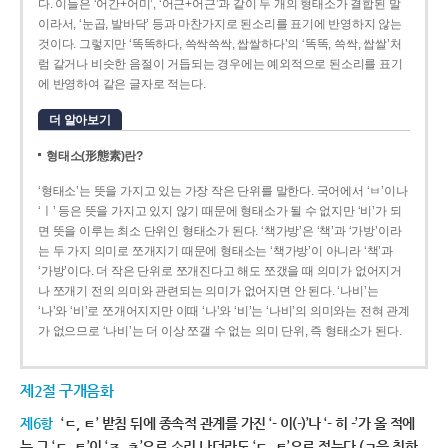
다. 이들은 ‘어간+어미’, ‘어근+어근’과 같이 두 개의 형태소가 결합된 말
이라서, ‘눈곱, 발바닥’ 등과 마찬가지로 된소리를 표기에 반영하지 않는
것이다. 그렇지만 ‘똑똑하다, 쓱싹쓱싹, 쌉쌀하다’의 ‘똑똑, 쓱싹, 쌉쌀’처
럼 같거나 비슷한 음절이 거듭되는 경우에는 예외적으로 된소리를 표기
에 반영하여 같은 글자로 적는다.
더 알아보기
형태소(形態素)란?
‘형태소’는 뜻을 가지고 있는 가장 작은 단위를 말한다. 국어에서 ‘ㅂ’이나
‘ㅣ’ 등은 뜻을 가지고 있지 않기 때문에 형태소가 될 수 없지만 ‘비’가 되
면 뜻을 이루는 최소 단위인 형태소가 된다. ‘책가방’은 ‘책’과 ‘가방’이라
는 두 가지 의미로 쪼개지기 때문에 형태소는 ‘책가방’이 아니라 ‘책’과
‘가방’이다. 더 작은 단위로 쪼개진다고 해도 쪼갰을 때 의미가 없어지거
나 쪼개기 전의 의미와 관련되는 의미가 없어지면 안 된다. ‘나비’는
‘나’와 ‘비’로 쪼개어지지만 이때 ‘나’와 ‘비’는 ‘나비’의 의미와는 전혀 관계
가 없으므로 ‘나비’는 더 이상 쪼갤 수 없는 의미 단위, 즉 형태소가 된다.
제2절 구개음화
제6항
‘ㄷ, ㅌ’ 받침 뒤에 종속적 관계를 가진 ‘- 이(-)’나 ‘- 히 -’가 올 적에
는 그 ‘ㄷ, ㅌ’이 ‘ㅈ, ㅊ’으로 소리 나더라도 ‘ㄷ, ㅌ’으로 적는다.(ㄱ을 취하