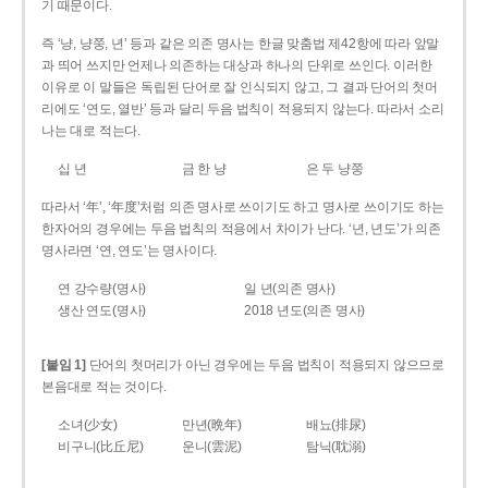
기 때문이다.
즉 ‘냥, 냥쭝, 년’ 등과 같은 의존 명사는 한글 맞춤법 제42항에 따라 앞말
과 띄어 쓰지만 언제나 의존하는 대상과 하나의 단위로 쓰인다. 이러한
이유로 이 말들은 독립된 단어로 잘 인식되지 않고, 그 결과 단어의 첫머
리에도 ‘연도, 열반’ 등과 달리 두음 법칙이 적용되지 않는다. 따라서 소리
나는 대로 적는다.
십 년
금 한 냥
은 두 냥쭝
따라서 ‘年’, ‘年度’처럼 의존 명사로 쓰이기도 하고 명사로 쓰이기도 하는
한자어의 경우에는 두음 법칙의 적용에서 차이가 난다. ‘년, 년도’가 의존
명사라면 ‘연, 연도’는 명사이다.
연 강수량(명사)
일 년(의존 명사)
생산 연도(명사)
2018 년도(의존 명사)
[붙임 1]
단어의 첫머리가 아닌 경우에는 두음 법칙이 적용되지 않으므로
본음대로 적는 것이다.
소녀(少女)
만년(晩年)
배뇨(排尿)
비구니(比丘尼)
운니(雲泥)
탐닉(耽溺)