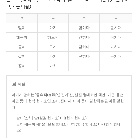
고, ㄴ을 버림.)
ㄱ
ㄴ
ㄱ
ㄴ
맏이
마지
핥이다
할치다
해돋이
해도지
걷히다
거치다
굳이
구지
닫히다
다치다
같이
가치
묻히다
무치다
끝이
끄치
해설
여기서 말하는 ‘종속적(從屬的) 관계’란, 실질 형태소인 체언, 어근, 용언
어간 등에 형식 형태소인 조사, 접미사, 어미 등이 결합하는 관계를 말한
다.
솥이[소치]: 솥(실질 형태소)+이(형식 형태소)
묻히다[무치다]: 묻­-(실질 형태소)+­-히­-(형식 형태소)+-다(형식 형태
소)