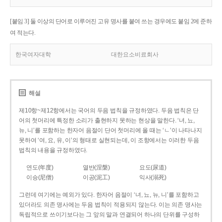
[붙임 3] 둘 이상의 단어로 이루어진 고유 명사를 붙여 쓰는 경우에도 붙임 2에 준하
여 적는다.
한국여자대학
대한요소비료회사
해설
제10항~제12항에서는 국어의 두음 법칙을 규정하였다. 두음 법칙은 단
어의 첫머리에 특정한 소리가 출현하지 못하는 현상을 말한다. ‘녀, 뇨,
뉴, 니’를 포함하는 한자어 음절이 단어 첫머리에 올 때는 ‘ㄴ’이 나타나지
못하여 ‘여, 요, 유, 이’의 형태로 실현되는데, 이 조항에서는 이러한 두음
법칙의 내용을 규정하였다.
연도(年度)
열반(涅槃)
요도(尿道)
이승(尼僧)
이공(泥工)
익사(溺死)
그런데 여기에는 예외가 있다. 한자어 음절이 ‘녀, 뇨, 뉴, 니’를 포함하고
있더라도 의존 명사에는 두음 법칙이 적용되지 않는다. 이는 의존 명사는
독립적으로 쓰이기보다는 그 앞의 말과 연결되어 하나의 단위를 구성하