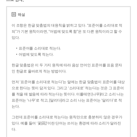
해설
이 조항은 한글 맞춤법의 대원칙을 밝히고 있다. “표준어를 소리대로 적
되”가 기본 원칙이라면, “어법에 맞도록 함”은 또 다른 원칙이라고 할 수
있다.
표준어를 소리대로 적는다.
어법에 맞도록 적는다.
한글 맞춤법은 이 두 가지 원칙에 따라 음성 언어인 표준어를 표음 문자
인 한글로 올바르게 적는 방법이다.
먼저 ‘표준어를 소리대로 적는다’는 말에는 한글 맞춤법이 표준어를 대상
으로 한다는 뜻이 담겨 있다. 그리고 ‘소리대로’ 적는다는 것은 그 표준어
를 적을 때 발음에 따라 적는다는 뜻이다. 이를테면 [나무]라고 소리 나는
표준어는 ‘나무’로 적고, [달리다]라고 소리 나는 표준어는 ‘달리다’로 적
는다.
그런데 표준어를 소리대로 적는다는 원칙만으로 충분하지 않은 경우가
있다. 예를 들어 ‘꽃[花]’이란 단어는 쓰이는 환경에 따라 소리가 달라진
다.