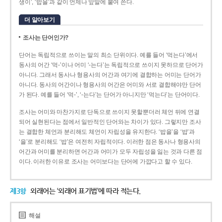
생이’, ‘밥을’과 같이 언제나 앞말에 붙여 쓴다.
더 알아보기
조사는 단어인가?
단어는 독립적으로 쓰이는 말의 최소 단위이다. 예를 들어 ‘먹는다’에서
동사의 어간 ‘먹-­’이나 어미 ‘­-는다’는 독립적으로 쓰이지 못하므로 단어가
아니다. 그래서 동사나 형용사의 어간과 여기에 결합하는 어미는 단어가
아니다. 동사의 어간이나 형용사의 어간은 어미와 서로 결합해야만 단어
가 된다. 예를 들어 ‘먹-’, ‘-는다’는 단어가 아니지만 ‘먹는다’는 단어이다.
조사는 어미와 마찬가지로 단독으로 쓰이지 못할뿐더러 체언 뒤에 연결
되어 실현된다는 점에서 일반적인 단어와는 차이가 있다. 그렇지만 조사
는 결합한 체언과 분리해도 체언이 자립성을 유지한다. ‘밥을’을 ‘밥’과
‘을’로 분리해도 ‘밥’은 여전히 자립적이다. 이러한 점은 동사나 형용사의
어간과 어미를 분리하면 어간과 어미가 모두 자립성을 잃는 것과 다른 점
이다. 이러한 이유로 조사는 어미보다는 단어에 가깝다고 할 수 있다.
제3항
외래어는 ‘외래어 표기법’에 따라 적는다.
해설