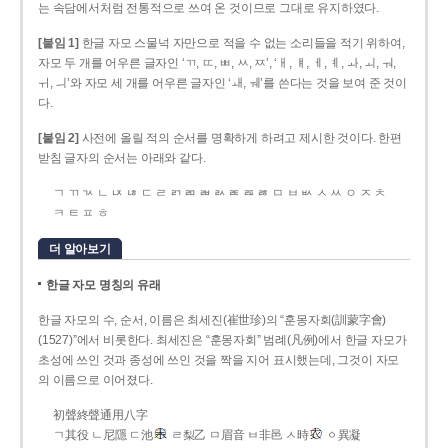
는 속담에서처럼 전통적으로 쓰여 온 것이므로 그대로 유지하였다.
[붙임 1]
한글 자모 스물넉 자만으로 적을 수 없는 소리들을 적기 위하여,
자모 두 개를 어우른 글자인 ‘ㄲ, ㄸ, ㅃ, ㅆ, ㅉ’, ‘ㅐ, ㅒ, ㅔ, ㅖ, ㅘ, ㅚ, ㅝ,
ㅟ, ㅢ’와 자모 세 개를 어우른 글자인 ‘ㅙ, ㅞ’를 쓴다는 것을 보여 준 것이
다.
[붙임 2]
사전에 올릴 적의 순서를 명확하게 하려고 제시한 것이다. 한편
받침 글자의 순서는 아래와 같다.
ㄱ ㄲ ㄳ ㄴ ㄵ ㄶ ㄷ ㄹ ㄺ ㄻ ㄼ ㄽ ㄾ ㄿ ㅀ ㅁ ㅂ ㅄ ㅅ ㅆ ㅇ ㅈ ㅊ
ㅋ ㅌ ㅍ ㅎ
더 알아보기
한글 자모 명칭의 유래
한글 자모의 수, 순서, 이름은 최세진(崔世珍)의 “훈몽자회(訓蒙字會)
(1527)”에서 비롯한다. 최세진은 “훈몽자회” 범례(凡例)에서 한글 자모가
초성에 쓰인 것과 종성에 쓰인 것을 짝을 지어 표시했는데, 그것이 자모
의 이름으로 이어졌다.
初聲終聲通用八字
ㄱ其役 ㄴ尼隱 ㄷ池
ㄹ梨乙 ㅁ眉音 ㅂ非邑 ㅅ時
ㆁ異凝