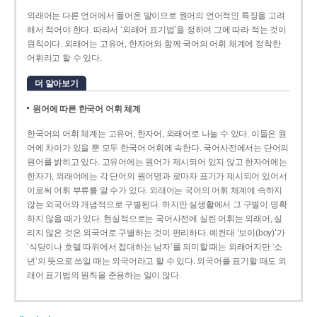
외래어는 다른 언어에서 들어온 말이므로 원어의 언어적인 특징을 고려
해서 적어야 한다. 따라서 ‘외래어 표기법’을 정하여 그에 따라 적는 것이
원칙이다. 외래어는 고유어, 한자어와 함께 국어의 어휘 체계에 정착한
어휘라고 할 수 있다.
더 알아보기
원어에 따른 한국어 어휘 체계
한국어의 어휘 체계는 고유어, 한자어, 외래어로 나눌 수 있다. 이들은 원
어에 차이가 있을 뿐 모두 한국어 어휘에 속한다. 국어사전에서는 단어의
원어를 밝히고 있다. 고유어에는 원어가 제시되어 있지 않고 한자어에는
한자가, 외래어에는 각 단어의 원어명과 로마자 표기가 제시되어 있어서
이로써 어휘 부류를 알 수가 있다. 외래어는 국어의 어휘 체계에 속하지
않는 외국어와 개념적으로 구별된다. 하지만 실생활에서 그 구별이 명확
하지 않을 때가 있다. 현실적으로는 국어사전에 실린 어휘는 외래어, 실
리지 않은 것은 외국어로 구별하는 것이 편리하다. 예컨대 ‘보이(boy)’가
‘식당이나 호텔 따위에서 접대하는 남자’를 의미할 때는 외래어지만 ‘소
년’의 뜻으로 쓰일 때는 외국어라고 할 수 있다. 외국어를 표기할 때도 외
래어 표기법의 원칙을 준용하는 일이 많다.