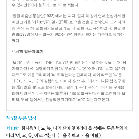
수 있지만 [의]가 원칙이므로 ‘의’로 적는다.
‘한글 마춤법 통일안(1933)’에서는 ‘긔챠, 일긔’와 같이 언어 현실에서 멀
어진 표기를 ‘기차(汽車), 일기(日氣)’로 적을 것을 규정하였다. 그러나 ‘희
망, 주의’는 [의]로 발음되므로 표기도 ‘ㅢ’로 한다고 규정하였다. ‘한글 맞
춤법(1988)’에서는 발음의 변화는 인정하면서 표기는 기존대로 유지하
였다.
‘늬’의 발음과 표기
‘늴리리, 무늬’ 등의 ‘늬’를 ‘니’로 읽지만 표기는 ‘늬’로 하는 것을 ‘ㄴ’의 음
가와 관련하여 설명하기도 한다. ‘무늬’의 ‘ㄴ’은 ‘어머니’의 ‘ㄴ’과 음가가
다르므로 이를 고려하여 ‘늬’로 적는다는 견해이다. 이에 따르면 ‘ㄴ’은
‘ㅣ(ㅑ, ㅕ, ㅛ, ㅠ)’와 결합하면 ‘어머니, 읽으니까’에서의 [니]처럼 경구개
음(硬口蓋音) [ɲ]으로 발음되지만, ‘늴리리, 무늬’ 등의 ‘늬’에서는 구개음
화하지 않은 ‘ㄴ’, 곧 치경음(齒莖音) [n]으로 발음된다. 이를 고려하여 ‘늴
리리, 무늬’ 등에서는 전통적인 표기대로 ‘늬’로 적는다고 본다.
제5절 두음 법칙
제10항
한자음 ‘녀, 뇨, 뉴, 니’가 단어 첫머리에 올 적에는, 두음 법칙에
따라 ‘여, 요, 유, 이’로 적는다. (ㄱ을 취하고, ㄴ을 버림.)