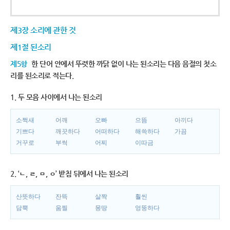
제3장 소리에 관한 것
제1절 된소리
제5항
한 단어 안에서 뚜렷한 까닭 없이 나는 된소리는 다음 음절의 첫소
리를 된소리로 적는다.
1. 두 모음 사이에서 나는 된소리
소쩍새
어깨
오빠
으뜸
아끼다
기쁘다
깨끗하다
어떠하다
해쓱하다
가끔
거꾸로
부썩
어찌
이따금
2. ‘ㄴ, ㄹ, ㅁ, ㅇ’ 받침 뒤에서 나는 된소리
산뜻하다
잔뜩
살짝
훨씬
담뿍
움찔
몽땅
엉뚱하다