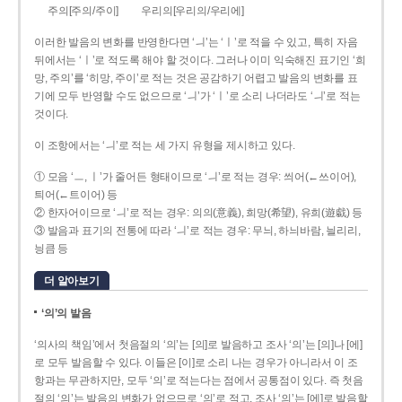
주의[주의/주이]
우리의[우리의/우리에]
이러한 발음의 변화를 반영한다면 ‘ㅢ’는 ‘ㅣ’로 적을 수 있고, 특히 자음
뒤에서는 ‘ㅣ’로 적도록 해야 할 것이다. 그러나 이미 익숙해진 표기인 ‘희
망, 주의’를 ‘히망, 주이’로 적는 것은 공감하기 어렵고 발음의 변화를 표
기에 모두 반영할 수도 없으므로 ‘ㅢ’가 ‘ㅣ’로 소리 나더라도 ‘ㅢ’로 적는
것이다.
이 조항에서는 ‘ㅢ’로 적는 세 가지 유형을 제시하고 있다.
① 모음 ‘ㅡ, ㅣ’가 줄어든 형태이므로 ‘ㅢ’로 적는 경우: 씌어(←쓰이어),
틔어(←트이어) 등
② 한자어이므로 ‘ㅢ’로 적는 경우: 의의(意義), 희망(希望), 유희(遊戱) 등
③ 발음과 표기의 전통에 따라 ‘ㅢ’로 적는 경우: 무늬, 하늬바람, 늴리리,
닁큼 등
더 알아보기
‘의’의 발음
‘의사의 책임’에서 첫음절의 ‘의’는 [의]로 발음하고 조사 ‘의’는 [의]나 [에]
로 모두 발음할 수 있다. 이들은 [이]로 소리 나는 경우가 아니라서 이 조
항과는 무관하지만, 모두 ‘의’로 적는다는 점에서 공통점이 있다. 즉 첫음
절의 ‘의’는 발음의 변화가 없으므로 ‘의’로 적고, 조사 ‘의’는 [에]로 발음할