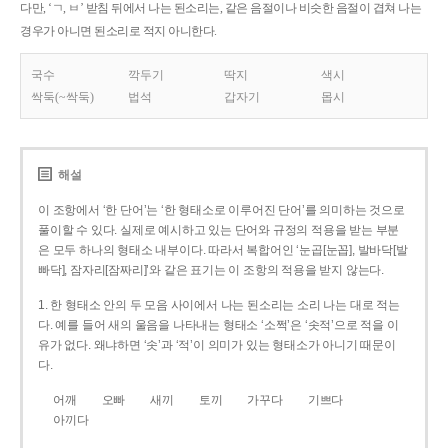
다만, ‘ㄱ, ㅂ’ 받침 뒤에서 나는 된소리는, 같은 음절이나 비슷한 음절이 겹쳐 나는
경우가 아니면 된소리로 적지 아니한다.
국수
깍두기
딱지
색시
싹둑(~싹둑)
법석
갑자기
몹시
해설
이 조항에서 ‘한 단어’는 ‘한 형태소로 이루어진 단어’를 의미하는 것으로
풀이할 수 있다. 실제로 예시하고 있는 단어와 규정의 적용을 받는 부분
은 모두 하나의 형태소 내부이다. 따라서 복합어인 ‘눈곱[눈꼽], 발바닥[발
빠닥], 잠자리[잠짜리]’와 같은 표기는 이 조항의 적용을 받지 않는다.
1. 한 형태소 안의 두 모음 사이에서 나는 된소리는 소리 나는 대로 적는
다. 예를 들어 새의 울음을 나타내는 형태소 ‘소쩍’은 ‘솟적’으로 적을 이
유가 없다. 왜냐하면 ‘솟’과 ‘적’이 의미가 있는 형태소가 아니기 때문이
다.
어깨
오빠
새끼
토끼
가꾸다
기쁘다
아끼다