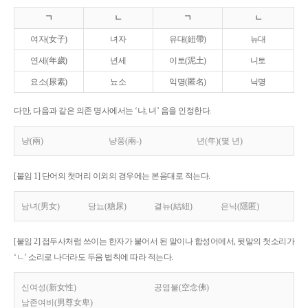
ㄱ
ㄴ
ㄱ
ㄴ
여자(女子)
녀자
유대(紐帶)
뉴대
연세(年歲)
년세
이토(泥土)
니토
요소(尿素)
뇨소
익명(匿名)
닉명
다만, 다음과 같은 의존 명사에서는 ‘냐, 녀’ 음을 인정한다.
냥(兩)
냥쭝(兩-)
년(年)(몇 년)
[붙임 1] 단어의 첫머리 이외의 경우에는 본음대로 적는다.
남녀(男女)
당뇨(糖尿)
결뉴(結紐)
은닉(隱匿)
[붙임 2] 접두사처럼 쓰이는 한자가 붙어서 된 말이나 합성어에서, 뒷말의 첫소리가
‘ㄴ’ 소리로 나더라도 두음 법칙에 따라 적는다.
신여성(新女性)
공염불(空念佛)
남존여비(男尊女卑)