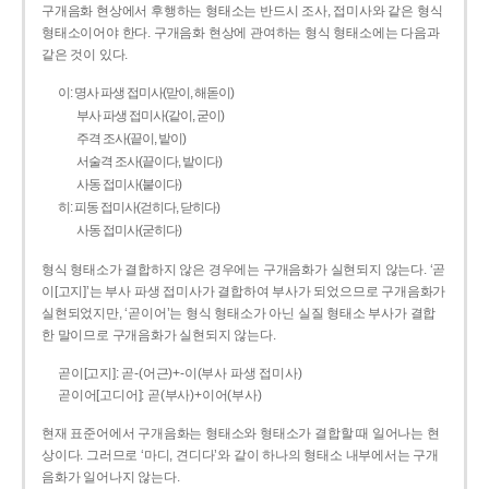
구개음화 현상에서 후행하는 형태소는 반드시 조사, 접미사와 같은 형식
형태소이어야 한다. 구개음화 현상에 관여하는 형식 형태소에는 다음과
같은 것이 있다.
이: 명사 파생 접미사(맏이, 해돋이)
부사 파생 접미사(같이, 굳이)
주격 조사(끝이, 밭이)
서술격 조사(끝이다, 밭이다)
사동 접미사(붙이다)
히: 피동 접미사(걷히다, 닫히다)
사동 접미사(굳히다)
형식 형태소가 결합하지 않은 경우에는 구개음화가 실현되지 않는다. ‘곧
이[고지]’는 부사 파생 접미사가 결합하여 부사가 되었으므로 구개음화가
실현되었지만, ‘곧이어’는 형식 형태소가 아닌 실질 형태소 부사가 결합
한 말이므로 구개음화가 실현되지 않는다.
곧이[고지]: 곧-­(어근)+­-이(부사 파생 접미사)
곧이어[고디어]: 곧(부사)+이어(부사)
현재 표준어에서 구개음화는 형태소와 형태소가 결합할 때 일어나는 현
상이다. 그러므로 ‘마디, 견디다’와 같이 하나의 형태소 내부에서는 구개
음화가 일어나지 않는다.