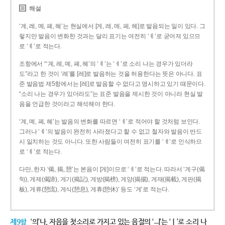
해설
‘계, 례, 몌, 폐, 혜’는 현실에서 [게, 레, 메, 페, 헤]로 발음되는 일이 있다. 그
렇지만 발음이 변화한 것과는 달리 표기는 여전히 ‘ㅖ’로 굳어져 있으므
로 ‘ㅖ’로 적는다.
조항에서 “‘계, 례, 몌, 폐, 혜’의 ‘ㅖ’는 ‘ㅔ’로 소리 나는 경우가 있더라
도”라고 한 것이 ‘례’를 [레]로 발음하는 것을 허용한다는 뜻은 아니다. 표
준 발음법 제5항에서는 [레]로 발음할 수 없다고 명시하고 있기 때문이다.
“소리 나는 경우가 있더라도”는 표준 발음을 제시한 것이 아니라 현실 발
음을 언급한 것이라고 해석해야 한다.
‘계, 몌, 폐, 혜’는 발음의 변화를 따르면 ‘ㅔ’로 적어야 할 것처럼 보인다.
그러나 ‘ㅖ’의 발음이 완전히 사라졌다고 할 수 없고 철자와 발음이 반드
시 일치하는 것도 아니다. 또한 사람들이 여전히 표기를 ‘ㅖ’로 인식하므
로 ‘ㅖ’로 적는다.
다만, 한자 ‘偈, 揭, 憩’는 본음이 [게]이므로 ‘ㅔ’로 적는다. 따라서 ‘게구(偈
句), 게제(偈諦), 게기(揭記), 게방(揭榜), 게양(揭揚), 게재(揭載), 게판(揭
板), 게류(憩流), 게식(憩息), 게휴(憩休)’ 등도 ‘게’로 적는다.
제9항
‘의’나, 자음을 첫소리로 가지고 있는 음절의 ‘ㅢ’는 ‘ㅣ’로 소리 나