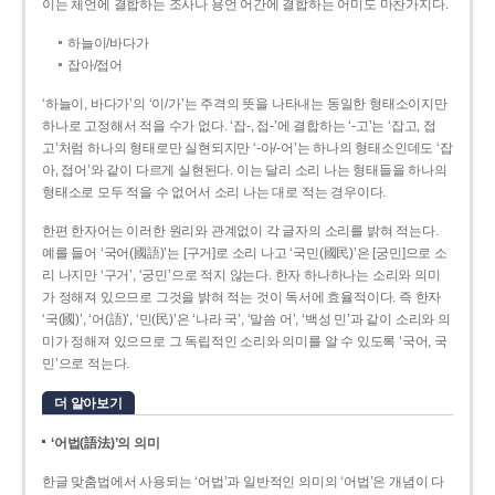
이는 체언에 결합하는 조사나 용언 어간에 결합하는 어미도 마찬가지다.
하늘이/바다가
잡아/접어
‘하늘이, 바다가’의 ‘이/가’는 주격의 뜻을 나타내는 동일한 형태소이지만
하나로 고정해서 적을 수가 없다. ‘잡-, 접-’에 결합하는 ‘-고’는 ‘잡고, 접
고’처럼 하나의 형태로만 실현되지만 ‘-아/-어’는 하나의 형태소인데도 ‘잡
아, 접어’와 같이 다르게 실현된다. 이는 달리 소리 나는 형태들을 하나의
형태소로 모두 적을 수 없어서 소리 나는 대로 적는 경우이다.
한편 한자어는 이러한 원리와 관계없이 각 글자의 소리를 밝혀 적는다.
예를 들어 ‘국어(國語)’는 [구거]로 소리 나고 ‘국민(國民)’은 [궁민]으로 소
리 나지만 ‘구거’, ‘궁민’으로 적지 않는다. 한자 하나하나는 소리와 의미
가 정해져 있으므로 그것을 밝혀 적는 것이 독서에 효율적이다. 즉 한자
‘국(國)’, ‘어(語)’, ‘민(民)’은 ‘나라 국’, ‘말씀 어’, ‘백성 민’과 같이 소리와 의
미가 정해져 있으므로 그 독립적인 소리와 의미를 알 수 있도록 ‘국어, 국
민’으로 적는다.
더 알아보기
‘어법(語法)’의 의미
한글 맞춤법에서 사용되는 ‘어법’과 일반적인 의미의 ‘어법’은 개념이 다