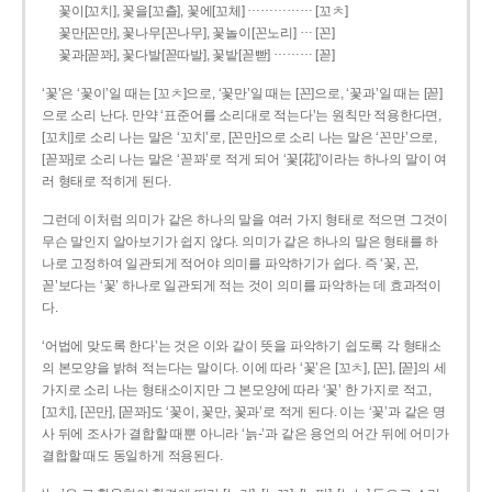
……………
꽃이[꼬치], 꽃을[꼬츨], 꽃에[꼬체]
[꼬ㅊ]
…
꽃만[꼰만], 꽃나무[꼰나무], 꽃놀이[꼰노리]
[꼰]
………
꽃과[꼳꽈], 꽃다발[꼳따발], 꽃밭[꼳빧]
[꼳]
‘꽃’은 ‘꽃이’일 때는 [꼬ㅊ]으로, ‘꽃만’일 때는 [꼰]으로, ‘꽃과’일 때는 [꼳]
으로 소리 난다. 만약 ‘표준어를 소리대로 적는다’는 원칙만 적용한다면,
[꼬치]로 소리 나는 말은 ‘꼬치’로, [꼰만]으로 소리 나는 말은 ‘꼰만’으로,
[꼳꽈]로 소리 나는 말은 ‘꼳꽈’로 적게 되어 ‘꽃[花]’이라는 하나의 말이 여
러 형태로 적히게 된다.
그런데 이처럼 의미가 같은 하나의 말을 여러 가지 형태로 적으면 그것이
무슨 말인지 알아보기가 쉽지 않다. 의미가 같은 하나의 말은 형태를 하
나로 고정하여 일관되게 적어야 의미를 파악하기가 쉽다. 즉 ‘꽃, 꼰,
꼳’보다는 ‘꽃’ 하나로 일관되게 적는 것이 의미를 파악하는 데 효과적이
다.
‘어법에 맞도록 한다’는 것은 이와 같이 뜻을 파악하기 쉽도록 각 형태소
의 본모양을 밝혀 적는다는 말이다. 이에 따라 ‘꽃’은 [꼬ㅊ], [꼰], [꼳]의 세
가지로 소리 나는 형태소이지만 그 본모양에 따라 ‘꽃’ 한 가지로 적고,
[꼬치], [꼰만], [꼳꽈]도 ‘꽃이, 꽃만, 꽃과’로 적게 된다. 이는 ‘꽃’과 같은 명
사 뒤에 조사가 결합할 때뿐 아니라 ‘늙-’과 같은 용언의 어간 뒤에 어미가
결합할 때도 동일하게 적용된다.