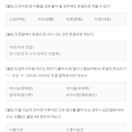
[붙임 2] 외자로 된 이름을 성에 붙여 쓸 경우에도 본음대로 적을 수 있다.
신립(申砬)
최린(崔麟)
채륜(蔡倫)
하륜(河崙)
[붙임 3] 준말에서 본음으로 소리 나는 것은 본음대로 적는다.
국련(국제 연합)
한시련(한국 시각 장애인 연합회)
[붙임 4] 접두사처럼 쓰이는 한자가 붙어서 된 말이나 합성어에서, 뒷말의 첫소리가
‘ㄴ’ 또는 ‘ㄹ’ 소리로 나더라도 두음 법칙에 따라 적는다.
역이용(逆利用)
연이율(年利率)
열역학(熱力學)
해외여행(海外旅行)
[붙임 5] 둘 이상의 단어로 이루어진 고유 명사를 붙여 쓰는 경우나 십진법에 따라
쓰는 수(數)도 붙임 4에 준하여 적는다.
서울여관
신흥이발관