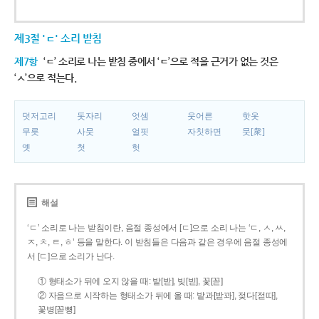
제3절 'ㄷ' 소리 받침
제7항
‘ㄷ’ 소리로 나는 받침 중에서 ‘ㄷ’으로 적을 근거가 없는 것은
‘ㅅ’으로 적는다.
덧저고리
돗자리
엇셈
웃어른
핫옷
무릇
사뭇
얼핏
자칫하면
뭇[衆]
옛
첫
헛
해설
‘ㄷ’ 소리로 나는 받침이란, 음절 종성에서 [ㄷ]으로 소리 나는 ‘ㄷ, ㅅ, ㅆ,
ㅈ, ㅊ, ㅌ, ㅎ’ 등을 말한다. 이 받침들은 다음과 같은 경우에 음절 종성에
서 [ㄷ]으로 소리가 난다.
① 형태소가 뒤에 오지 않을 때: 밭[받], 빚[빋], 꽃[꼳]
② 자음으로 시작하는 형태소가 뒤에 올 때: 밭과[받꽈], 젖다[젇따],
꽃병[꼳뼝]