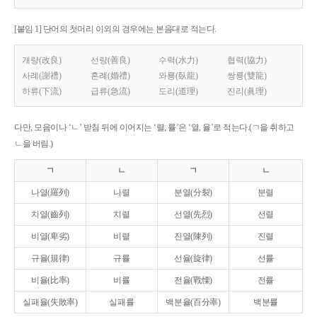
[붙임 1] 단어의 첫머리 이외의 경우에는 본음대로 적는다.
개량(改良)
선량(善良)
수력(水力)
협력(協力)
사례(謝禮)
혼례(婚禮)
와룡(臥龍)
쌍룡(雙龍)
하류(下流)
급류(急流)
도리(道理)
진리(眞理)
다만, 모음이나 ‘ㄴ’ 받침 뒤에 이어지는 ‘렬, 률’은 ‘열, 율’로 적는다.(ㄱ을 취하고
ㄴ을 버림.)
ㄱ
ㄴ
ㄱ
ㄴ
나열(羅列)
나렬
분열(分裂)
분렬
치열(齒列)
치렬
선열(先烈)
선렬
비열(卑劣)
비렬
진열(陳列)
진렬
규율(規律)
규률
선율(旋律)
선률
비율(比率)
비률
전율(戰慄)
전률
실패율(失敗率)
실패률
백분율(百分率)
백분률