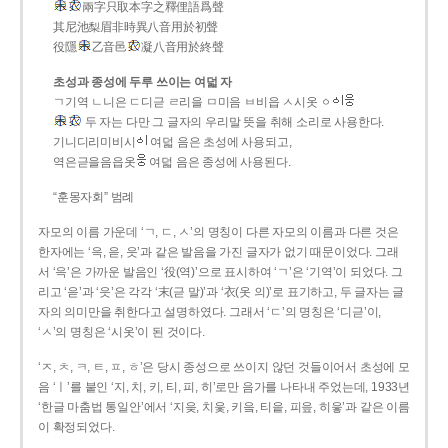
兩字只取本字之釋俚語爲聲
其尼池梨眉非時異八音用於初聲
役隱
乙音邑
凝八音用於終聲
초성과 종성에 두루 쓰이는 여덟 자
ㄱ기역 ㄴ니은 ㄷ디귿 ㄹ리을 ㅁ미음 ㅂ비읍 ㅅ시옷 ㆁ
두 자는 다만 그 글자의 우리말 뜻을 취해 소리로 사용한다.
기니디리미비시
여덟 음은 초성에 사용되고,
역은귿을음읍옷
여덟 음은 종성에 사용된다.
“훈몽자회” 범례
자모의 이름 가운데 ‘ㄱ, ㄷ, ㅅ’의 명칭이 다른 자모의 이름과 다른 것은
한자에는 ‘윽, 읃, 읏’과 같은 발음을 가진 글자가 없기 때문이었다. 그래
서 ‘윽’은 가까운 발음인 ‘役(역)’으로 표시하여 ‘ㄱ’은 ‘기역’이 되었다. 그
리고 ‘읃’과 ‘읏’은 각각 ‘末(귿 말)’과 ‘衣(옷 의)’로 표기하고, 두 글자는 글
자의 의미만을 취한다고 설명하였다. 그래서 ‘ㄷ’의 명칭은 ‘디귿’이,
‘ㅅ’의 명칭은 ‘시옷’이 된 것이다.
‘ㅈ, ㅊ, ㅋ, ㅌ, ㅍ, ㅎ’은 당시 종성으로 쓰이지 않던 것들이어서 초성에 모
음 ‘ㅣ’를 붙인 ‘지, 치, 키, 티, 피, 히’로만 음가를 나타내 주었는데, 1933년
‘한글 마춤법 통일안’에서 ‘지읒, 치읓, 키읔, 티읕, 피읖, 히읗’과 같은 이름
이 확정되었다.