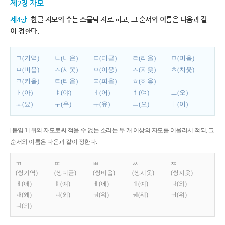
제2장 자모
제4항
한글 자모의 수는 스물넉 자로 하고, 그 순서와 이름은 다음과 같
이 정한다.
ㄱ(기역)
ㄴ(니은)
ㄷ(디귿)
ㄹ(리을)
ㅁ(미음)
ㅂ(비읍)
ㅅ(시옷)
ㅇ(이응)
ㅈ(지읒)
ㅊ(치읓)
ㅋ(키읔)
ㅌ(티읕)
ㅍ(피읖)
ㅎ(히읗)
ㅏ(아)
ㅑ(야)
ㅓ(어)
ㅕ(여)
ㅗ(오)
ㅛ(요)
ㅜ(우)
ㅠ(유)
ㅡ(으)
ㅣ(이)
[붙임 1] 위의 자모로써 적을 수 없는 소리는 두 개 이상의 자모를 어울러서 적되, 그
순서와 이름은 다음과 같이 정한다.
ㄲ
ㄸ
ㅃ
ㅆ
ㅉ
(쌍기역)
(쌍디귿)
(쌍비읍)
(쌍시옷)
(쌍지읒)
ㅐ(애)
ㅒ(얘)
ㅔ(에)
ㅖ(예)
ㅘ(와)
ㅙ(왜)
ㅚ(외)
ㅝ(워)
ㅞ(웨)
ㅟ(위)
ㅢ(의)