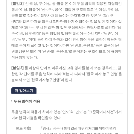
[붙임 2]
‘신-여성, 구-여성, 공-염불’은 이미 두음 법칙이 적용된 자립적인
명사 ‘여성, 염불’에 ‘신-, 구-, 공-’이 결합한 구조이므로 ‘신여성, 구여성,
공염불’로 적는다. ‘접두사처럼 쓰이는 한자’라고 한 것은 ‘신(新), 구
(舊)’와 같은 한자를 접두사로만 단정하기 어렵다는 점을 밝힌 것이다. 실
제로 ‘구(舊)’는 ‘구 시민 회관’과 같은 구성에서는 관형사로도 쓰인다. ‘남
존­-여비, 남부-­여대’ 등은 엄밀히 말하면 합성어는 아니지만, ‘남존’, ‘여
비’, ‘남부’, ‘여대’ 등이 마치 단어와 같이 인식되어 두음 법칙이 적용된 형
태로 굳어져 쓰이고 있는 것이다. 한편 ‘신년도, 구년도’ 등은 발음이 [신
년도], [구ː년도]이며 ‘신년­-도, 구년-­도’로 분석되는 구조이므로 이 규정이
적용되지 않는다.
[붙임 3]
둘 이상의 단어로 이루어진 고유 명사를 붙여 쓰는 경우에도, 결
합된 각 단어를 두음 법칙에 따라 적는다. 따라서 ‘한국 여자 농구 연맹’을
붙여서 쓰면 ‘한국여자농구연맹’이 된다.
더 알아보기
두음 법칙의 적용
두음 법칙의 적용에 차이가 있는 ‘연도’와 ‘년도’는 “표준국어대사전”에서
이러한 차이점을 확인할 수 있다.
연도(年度)
「명사」 사무나 회계 결산 따위의 처리를 위하여 편의