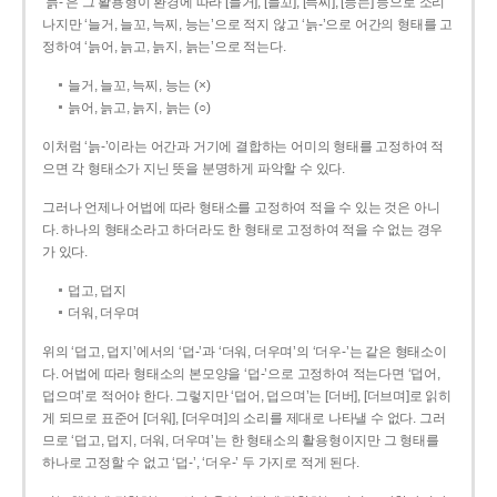
‘늙-’은 그 활용형이 환경에 따라 [늘거], [늘꼬], [늑찌], [능는] 등으로 소리
나지만 ‘늘거, 늘꼬, 늑찌, 능는’으로 적지 않고 ‘늙-’으로 어간의 형태를 고
정하여 ‘늙어, 늙고, 늙지, 늙는’으로 적는다.
늘거, 늘꼬, 늑찌, 능는 (×)
늙어, 늙고, 늙지, 늙는 (○)
이처럼 ‘늙-­’이라는 어간과 거기에 결합하는 어미의 형태를 고정하여 적
으면 각 형태소가 지닌 뜻을 분명하게 파악할 수 있다.
그러나 언제나 어법에 따라 형태소를 고정하여 적을 수 있는 것은 아니
다. 하나의 형태소라고 하더라도 한 형태로 고정하여 적을 수 없는 경우
가 있다.
덥고, 덥지
더워, 더우며
위의 ‘덥고, 덥지’에서의 ‘덥-­’과 ‘더워, 더우며’의 ‘더우-­’는 같은 형태소이
다. 어법에 따라 형태소의 본모양을 ‘덥-­’으로 고정하여 적는다면 ‘덥어,
덥으며’로 적어야 한다. 그렇지만 ‘덥어, 덥으며’는 [더버], [더브며]로 읽히
게 되므로 표준어 [더워], [더우며]의 소리를 제대로 나타낼 수 없다. 그러
므로 ‘덥고, 덥지, 더워, 더우며’는 한 형태소의 활용형이지만 그 형태를
하나로 고정할 수 없고 ‘덥-’, ‘더우-’ 두 가지로 적게 된다.