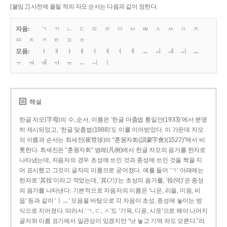
[붙임 2] 사전에 올릴 적의 자모 순서는 다음과 같이 정한다.
자음:
ㄱ
ㄲ
ㄴ
ㄷ
ㄸ
ㄹ
ㅁ
ㅂ
ㅃ
ㅅ
ㅆ
ㅇ
ㅈ
ㅉ
ㅊ
ㅋ
ㅌ
ㅍ
ㅎ
모음:
ㅏ
ㅐ
ㅑ
ㅒ
ㅓ
ㅔ
ㅕ
ㅖ
ㅗ
ㅘ
ㅙ
ㅚ
ㅛ
ㅜ
ㅝ
ㅞ
ㅟ
ㅠ
ㅡ
ㅢ
ㅣ
해설
한글 자모(字母)의 수, 순서, 이름은 ‘한글 마춤법 통일안(1933)’에서 분명
히 제시되었고, ‘한글 맞춤법(1988)’도 이를 이어받았다. 이 가운데 자모
의 이름과 순서는 최세진(崔世珍)의 “훈몽자회(訓蒙字會)(1527)”에서 비
롯한다. 최세진은 “훈몽자회” 범례(凡例)에서 한글 자모의 음가를 한자로
나타냈는데, 자음자의 경우 초성에 쓰인 것과 종성에 쓰인 것을 짝을 지
어 표시했고 그것이 글자의 이름으로 굳어졌다. 예를 들어 ‘ㄱ’ 아래에는
한자로 ‘其役’이라고 적었는데, ‘其(기)’는 초성의 음가를, ‘役(역)’은 종성
의 음가를 나타낸다. 기본적으로 자음자의 이름은 ‘니은, 리을, 미음, 비
읍’ 등과 같이 ‘ㅣㅡ’ 모음을 바탕으로 각 자음이 초성, 종성에 놓이는 방
식으로 지어졌다. 따라서 ‘ㄱ, ㄷ, ㅅ’도 ‘기윽, 디읃, 시읏’으로 해야 나머지
글자와 이름 표기에서 일관성이 있겠지만 “낫 놓고 기역 자도 모른다.”라