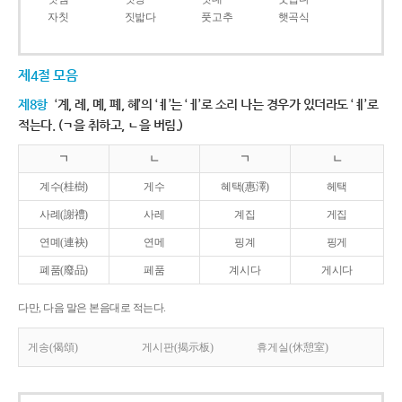
자칫
짓밟다
풋고추
햇곡식
제4절 모음
제8항
‘계, 례, 몌, 폐, 혜’의 ‘ㅖ’는 ‘ㅔ’로 소리 나는 경우가 있더라도 ‘ㅖ’로
적는다. (ㄱ을 취하고, ㄴ을 버림.)
ㄱ
ㄴ
ㄱ
ㄴ
계수(桂樹)
게수
혜택(惠澤)
헤택
사례(謝禮)
사레
계집
게집
연몌(連袂)
연메
핑계
핑게
폐품(廢品)
페품
계시다
게시다
다만, 다음 말은 본음대로 적는다.
게송(偈頌)
게시판(揭示板)
휴게실(休憩室)