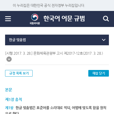
이 누리집은 대한민국 공식 전자정부 누리집입니다.
한글 맞춤법
[시행 2017. 3. 28.] 문화체육관광부 고시 제2017-12호(2017. 3. 28.)
규정 목록 보기
해설 닫기
본문
제1장 총칙
제1항
한글 맞춤법은 표준어를 소리대로 적되, 어법에 맞도록 함을 원칙
으로 한다.