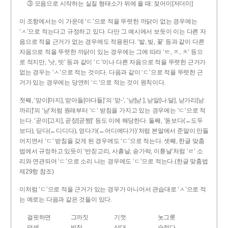
③ 모음으로 시작하는 실질 형태소가 뒤에 올 때: 젖어미[저더미]
이 조항에서는 이 가운데 ‘ㄷ’으로 적을 뚜렷한 까닭이 없는 경우에는
‘ㅅ’으로 적는다고 규정하고 있다. 다만 그 예시에서 보듯이 이는 다른 자
음으로 적을 근거가 없는 경우에도 적용된다. ‘밭, 빚, 꽃’ 등과 같이 다른
자음으로 적을 뚜렷한 까닭이 있는 경우에는 그에 따라 ‘ㅌ, ㅈ, ㅊ’ 등으
로 적지만, ‘낫, 빗’ 등과 같이 ‘ㄷ’이나 다른 자음으로 적을 뚜렷한 근거가
없는 경우는 ‘ㅅ’으로 적는 것이다. 다음과 같이 ‘ㄷ’으로 적을 뚜렷한 근
거가 있는 경우에는 당연히 ‘ㄷ’으로 적는 것이 원칙이다.
첫째, ‘맏이[마지], 맏아들[마다들]’의 ‘맏-’, ‘낟[낟ː], 낟알[나ː달], 낟가리[낟ː
까리]’의 ‘낟’처럼 원래부터 ‘ㄷ’ 받침을 가지고 있는 경우에는 ‘ㄷ’으로 적
는다. ‘곧이[고지], 곧장[곧짱]’ 등도 이에 해당한다. 둘째, ‘돋보다(←도두
보다), 딛다(←디디다), 얻다가(←어디에다가)’처럼 본말에서 준말이 만들
어지면서 ‘ㄷ’ 받침을 갖게 된 경우에도 ‘ㄷ’으로 적는다. 셋째, 한글 맞춤
법에서 규정하고 있듯이 ‘반짇고리, 사흗날, 숟가락, 이튿날’처럼 ‘ㄹ’ 소
리와 연관되어 ‘ㄷ’으로 소리 나는 경우에도 ‘ㄷ’으로 적는다.(한글 맞춤법
제29항 참조)
이처럼 ‘ㄷ’으로 적을 근거가 있는 경우가 아니어서 관습대로 ‘ㅅ’으로 적
는 예로는 다음과 같은 것들이 있다.
걸핏하면
그까짓
기껏
놋그릇
덧셈
빗장
삿대
숫접다