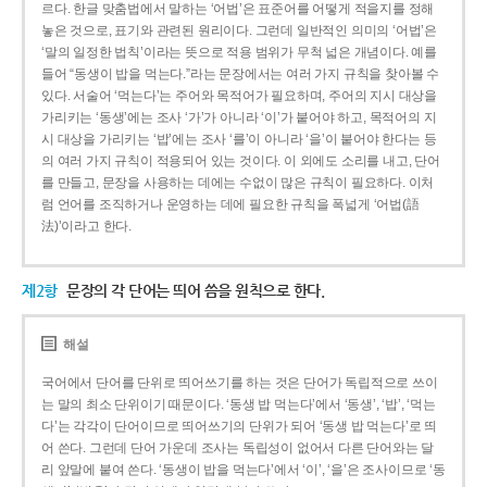
르다. 한글 맞춤법에서 말하는 ‘어법’은 표준어를 어떻게 적을지를 정해
놓은 것으로, 표기와 관련된 원리이다. 그런데 일반적인 의미의 ‘어법’은
‘말의 일정한 법칙’이라는 뜻으로 적용 범위가 무척 넓은 개념이다. 예를
들어 “동생이 밥을 먹는다.”라는 문장에서는 여러 가지 규칙을 찾아볼 수
있다. 서술어 ‘먹는다’는 주어와 목적어가 필요하며, 주어의 지시 대상을
가리키는 ‘동생’에는 조사 ‘가’가 아니라 ‘이’가 붙어야 하고, 목적어의 지
시 대상을 가리키는 ‘밥’에는 조사 ‘를’이 아니라 ‘을’이 붙어야 한다는 등
의 여러 가지 규칙이 적용되어 있는 것이다. 이 외에도 소리를 내고, 단어
를 만들고, 문장을 사용하는 데에는 수없이 많은 규칙이 필요하다. 이처
럼 언어를 조직하거나 운영하는 데에 필요한 규칙을 폭넓게 ‘어법(語
法)’이라고 한다.
제2항
문장의 각 단어는 띄어 씀을 원칙으로 한다.
해설
국어에서 단어를 단위로 띄어쓰기를 하는 것은 단어가 독립적으로 쓰이
는 말의 최소 단위이기 때문이다. ‘동생 밥 먹는다’에서 ‘동생’, ‘밥’, ‘먹는
다’는 각각이 단어이므로 띄어쓰기의 단위가 되어 ‘동생 밥 먹는다’로 띄
어 쓴다. 그런데 단어 가운데 조사는 독립성이 없어서 다른 단어와는 달
리 앞말에 붙여 쓴다. ‘동생이 밥을 먹는다’에서 ‘이’, ‘을’은 조사이므로 ‘동