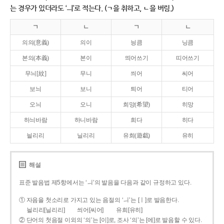
는 경우가 있더라도 ‘ㅢ’로 적는다. (ㄱ을 취하고, ㄴ을 버림.)
ㄱ
ㄴ
ㄱ
ㄴ
의의(意義)
의이
닁큼
닝큼
본의(本義)
본이
띄어쓰기
띠어쓰기
무늬[紋]
무니
씌어
씨어
보늬
보니
틔어
티어
오늬
오니
희망(希望)
히망
하늬바람
하니바람
희다
히다
늴리리
닐리리
유희(遊戱)
유히
해설
표준 발음법 제5항에서는 ‘ㅢ’의 발음을 다음과 같이 규정하고 있다.
① 자음을 첫소리로 가지고 있는 음절의 ‘ㅢ’는 [ㅣ]로 발음한다.
늴리리[닐리리]
씌어[씨어]
유희[유히]
② 단어의 첫음절 이외의 ‘의’는 [이]로, 조사 ‘의’는 [에]로 발음할 수 있다.