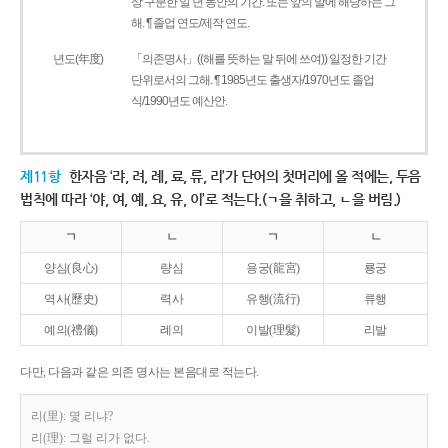
상 구분한 일 년 동안의 기간. 또는 앞의 말에 해당하는 그
해. ¶ 졸업 연도/제작 연도.
년도(年度)
「의존명사」((해를 뜻하는 말 뒤에 쓰여)) 일정한 기간
단위로서의 그해. ¶ 1985년도 출생자/1970년도 졸업
식/1990년도 예산안.
제11항
한자음 ‘랴, 려, 례, 료, 류, 리’가 단어의 첫머리에 올 적에는, 두음
법칙에 따라 ‘야, 여, 예, 요, 유, 이’로 적는다.(ㄱ을 취하고, ㄴ을 버림.)
ㄱ
ㄴ
ㄱ
ㄴ
양심(良心)
량심
용궁(龍宮)
룡궁
역사(歷史)
력사
유행(流行)
류행
예의(禮儀)
례의
이발(理髮)
리발
다만, 다음과 같은 의존 명사는 본음대로 적는다.
리(里): 몇 리냐?
리(理): 그럴 리가 없다.