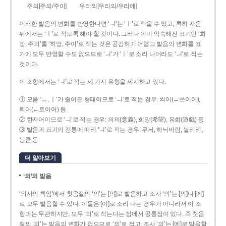
주의[주의/주이]
우리의[우리의/우리에]
이러한 발음의 변화를 반영한다면 ‘ㅢ’는 ‘ㅣ’로 적을 수 있고, 특히 자음
뒤에서는 ‘ㅣ’로 적도록 해야 할 것이다. 그러나 이미 익숙해진 표기인 ‘희
망, 주의’를 ‘히망, 주이’로 적는 것은 공감하기 어렵고 발음의 변화를 표
기에 모두 반영할 수도 없으므로 ‘ㅢ’가 ‘ㅣ’로 소리 나더라도 ‘ㅢ’로 적는
것이다.
이 조항에서는 ‘ㅢ’로 적는 세 가지 유형을 제시하고 있다.
① 모음 ‘ㅡ, ㅣ’가 줄어든 형태이므로 ‘ㅢ’로 적는 경우: 씌어(←쓰이어),
틔어(←트이어) 등
② 한자어이므로 ‘ㅢ’로 적는 경우: 의의(意義), 희망(希望), 유희(遊戱) 등
③ 발음과 표기의 전통에 따라 ‘ㅢ’로 적는 경우: 무늬, 하늬바람, 늴리리,
닁큼 등
더 알아보기
‘의’의 발음
‘의사의 책임’에서 첫음절의 ‘의’는 [의]로 발음하고 조사 ‘의’는 [의]나 [에]
로 모두 발음할 수 있다. 이들은 [이]로 소리 나는 경우가 아니라서 이 조
항과는 무관하지만, 모두 ‘의’로 적는다는 점에서 공통점이 있다. 즉 첫음
절의 ‘의’는 발음의 변화가 없으므로 ‘의’로 적고, 조사 ‘의’는 [에]로 발음할