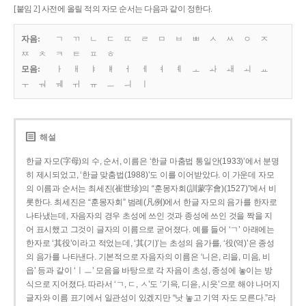
[붙임 2] 사전에 올릴 적의 자모 순서는 다음과 같이 정한다.
자음:
ㄱ
ㄲ
ㄴ
ㄷ
ㄸ
ㄹ
ㅁ
ㅂ
ㅃ
ㅅ
ㅆ
ㅇ
ㅈ
ㅉ
ㅊ
ㅋ
ㅌ
ㅍ
ㅎ
모음:
ㅏ
ㅐ
ㅑ
ㅒ
ㅓ
ㅔ
ㅕ
ㅖ
ㅗ
ㅘ
ㅙ
ㅚ
ㅛ
ㅜ
ㅝ
ㅞ
ㅟ
ㅠ
ㅡ
ㅢ
ㅣ
해설
한글 자모(字母)의 수, 순서, 이름은 ‘한글 마춤법 통일안(1933)’에서 분명
히 제시되었고, ‘한글 맞춤법(1988)’도 이를 이어받았다. 이 가운데 자모
의 이름과 순서는 최세진(崔世珍)의 “훈몽자회(訓蒙字會)(1527)”에서 비
롯한다. 최세진은 “훈몽자회” 범례(凡例)에서 한글 자모의 음가를 한자로
나타냈는데, 자음자의 경우 초성에 쓰인 것과 종성에 쓰인 것을 짝을 지
어 표시했고 그것이 글자의 이름으로 굳어졌다. 예를 들어 ‘ㄱ’ 아래에는
한자로 ‘其役’이라고 적었는데, ‘其(기)’는 초성의 음가를, ‘役(역)’은 종성
의 음가를 나타낸다. 기본적으로 자음자의 이름은 ‘니은, 리을, 미음, 비
읍’ 등과 같이 ‘ㅣㅡ’ 모음을 바탕으로 각 자음이 초성, 종성에 놓이는 방
식으로 지어졌다. 따라서 ‘ㄱ, ㄷ, ㅅ’도 ‘기윽, 디읃, 시읏’으로 해야 나머지
글자와 이름 표기에서 일관성이 있겠지만 “낫 놓고 기역 자도 모른다.”라