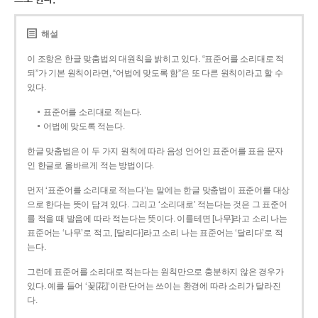
해설
이 조항은 한글 맞춤법의 대원칙을 밝히고 있다. “표준어를 소리대로 적
되”가 기본 원칙이라면, “어법에 맞도록 함”은 또 다른 원칙이라고 할 수
있다.
표준어를 소리대로 적는다.
어법에 맞도록 적는다.
한글 맞춤법은 이 두 가지 원칙에 따라 음성 언어인 표준어를 표음 문자
인 한글로 올바르게 적는 방법이다.
먼저 ‘표준어를 소리대로 적는다’는 말에는 한글 맞춤법이 표준어를 대상
으로 한다는 뜻이 담겨 있다. 그리고 ‘소리대로’ 적는다는 것은 그 표준어
를 적을 때 발음에 따라 적는다는 뜻이다. 이를테면 [나무]라고 소리 나는
표준어는 ‘나무’로 적고, [달리다]라고 소리 나는 표준어는 ‘달리다’로 적
는다.
그런데 표준어를 소리대로 적는다는 원칙만으로 충분하지 않은 경우가
있다. 예를 들어 ‘꽃[花]’이란 단어는 쓰이는 환경에 따라 소리가 달라진
다.