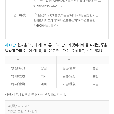
상 구분한 일 년 동안의 기간. 또는 앞의 말에 해당하는 그
해. ¶ 졸업 연도/제작 연도.
년도(年度)
「의존명사」((해를 뜻하는 말 뒤에 쓰여)) 일정한 기간
단위로서의 그해. ¶ 1985년도 출생자/1970년도 졸업
식/1990년도 예산안.
제11항
한자음 ‘랴, 려, 례, 료, 류, 리’가 단어의 첫머리에 올 적에는, 두음
법칙에 따라 ‘야, 여, 예, 요, 유, 이’로 적는다.(ㄱ을 취하고, ㄴ을 버림.)
ㄱ
ㄴ
ㄱ
ㄴ
양심(良心)
량심
용궁(龍宮)
룡궁
역사(歷史)
력사
유행(流行)
류행
예의(禮儀)
례의
이발(理髮)
리발
다만, 다음과 같은 의존 명사는 본음대로 적는다.
리(里): 몇 리냐?
리(理): 그럴 리가 없다.