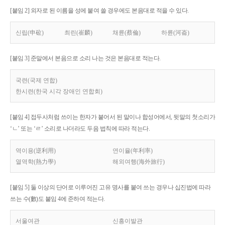
[붙임 2] 외자로 된 이름을 성에 붙여 쓸 경우에도 본음대로 적을 수 있다.
신립(申砬)
최린(崔麟)
채륜(蔡倫)
하륜(河崙)
[붙임 3] 준말에서 본음으로 소리 나는 것은 본음대로 적는다.
국련(국제 연합)
한시련(한국 시각 장애인 연합회)
[붙임 4] 접두사처럼 쓰이는 한자가 붙어서 된 말이나 합성어에서, 뒷말의 첫소리가
‘ㄴ’ 또는 ‘ㄹ’ 소리로 나더라도 두음 법칙에 따라 적는다.
역이용(逆利用)
연이율(年利率)
열역학(熱力學)
해외여행(海外旅行)
[붙임 5] 둘 이상의 단어로 이루어진 고유 명사를 붙여 쓰는 경우나 십진법에 따라
쓰는 수(數)도 붙임 4에 준하여 적는다.
서울여관
신흥이발관