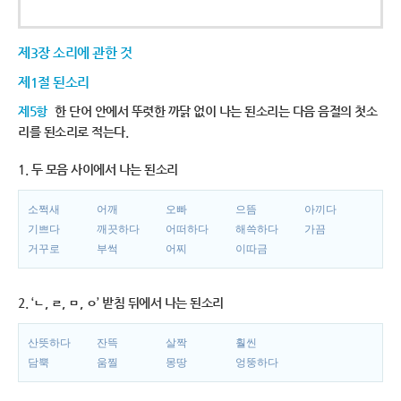
제3장 소리에 관한 것
제1절 된소리
제5항
한 단어 안에서 뚜렷한 까닭 없이 나는 된소리는 다음 음절의 첫소
리를 된소리로 적는다.
1. 두 모음 사이에서 나는 된소리
소쩍새
어깨
오빠
으뜸
아끼다
기쁘다
깨끗하다
어떠하다
해쓱하다
가끔
거꾸로
부썩
어찌
이따금
2. ‘ㄴ, ㄹ, ㅁ, ㅇ’ 받침 뒤에서 나는 된소리
산뜻하다
잔뜩
살짝
훨씬
담뿍
움찔
몽땅
엉뚱하다