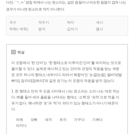
다만, ‘ㄱ, ㅂ’ 받침 뒤에서 나는 된소리는, 같은 음절이나 비슷한 음절이 겹쳐 나는
경우가 아니면 된소리로 적지 아니한다.
국수
깍두기
딱지
색시
싹둑(~싹둑)
법석
갑자기
몹시
해설
이 조항에서 ‘한 단어’는 ‘한 형태소로 이루어진 단어’를 의미하는 것으로
풀이할 수 있다. 실제로 예시하고 있는 단어와 규정의 적용을 받는 부분
은 모두 하나의 형태소 내부이다. 따라서 복합어인 ‘눈곱[눈꼽], 발바닥[발
빠닥], 잠자리[잠짜리]’와 같은 표기는 이 조항의 적용을 받지 않는다.
1. 한 형태소 안의 두 모음 사이에서 나는 된소리는 소리 나는 대로 적는
다. 예를 들어 새의 울음을 나타내는 형태소 ‘소쩍’은 ‘솟적’으로 적을 이
유가 없다. 왜냐하면 ‘솟’과 ‘적’이 의미가 있는 형태소가 아니기 때문이
다.
어깨
오빠
새끼
토끼
가꾸다
기쁘다
아끼다