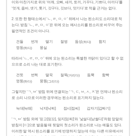
이와 마찬가지로 위의 ‘어깨, 오빠, 새끼, 토끼, 가꾸다, 기쁘다, 아끼다’를
‘엇개, 옵바, 샛기, 톳기, 갓구다, 깃브다, 앗기다’로 적을 근거는 없다.
2. 또한 한 형태소에서 ‘ㄴ, ㄹ, ㅁ, ㅇ’ 뒤에서 나는 된소리도 소리대로 적
는다. 받침 ‘ㄴ, ㄹ, ㅁ, ㅇ’은 뒤에 오는 예사소리를 된소리로 바꾸어 주는
필연적인 조건이 아니다.
건들
번개
딸기
절벙
듬성
함지
(하다)
껑둥
뭉실
(하다)
따라서 ‘ㄴ, ㄹ, ㅁ, ㅇ’ 뒤에 오는 된소리는 특별한 까닭이 있다고 할 수 없
으므로 소리 나는 대로 표기한다.
건뜻
번쩍
딸꾹
절뚝
듬뿍
함빡
(거리다)
껑뚱
뭉뚱
(하다)
(그리다)
그렇지만 ‘ㄱ, ㅂ’ 받침 뒤에 연결되는 ‘ㄱ, ㄷ, ㅂ, ㅅ, ㅈ’은 언제나 된소리
로 소리 나므로 이러한 경우에는 된소리로 표기하지 않는다.
늑대[늑때]
낙지[낙찌]
접시[접씨]
갑자기[갑짜기]
‘ㄱ, ㅂ’ 받침 외에 ‘믿고[믿꼬], 잊지[읻찌]’와 ‘낯설다[낟썰다]’처럼 앞말의
받침이 [ㄷ]으로 발음될 때 뒷말의 첫소리가 된소리로 나는 예들도 있다.
이러한 말 역시 된소리를 표기에 반영하지 않는데 이는 다른 이유에서이