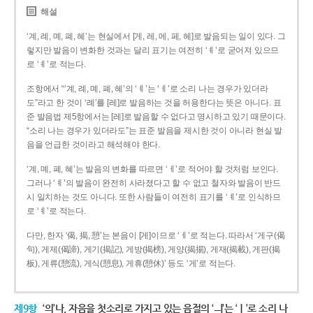
해설
‘계, 례, 몌, 폐, 혜’는 현실에서 [게, 레, 메, 페, 헤]로 발음되는 일이 있다. 그
렇지만 발음이 변화한 것과는 달리 표기는 여전히 ‘ㅖ’로 굳어져 있으므
로 ‘ㅖ’로 적는다.
조항에서 “‘계, 례, 몌, 폐, 혜’의 ‘ㅖ’는 ‘ㅔ’로 소리 나는 경우가 있더라
도”라고 한 것이 ‘례’를 [레]로 발음하는 것을 허용한다는 뜻은 아니다. 표
준 발음법 제5항에서는 [레]로 발음할 수 없다고 명시하고 있기 때문이다.
“소리 나는 경우가 있더라도”는 표준 발음을 제시한 것이 아니라 현실 발
음을 언급한 것이라고 해석해야 한다.
‘계, 몌, 폐, 혜’는 발음의 변화를 따르면 ‘ㅔ’로 적어야 할 것처럼 보인다.
그러나 ‘ㅖ’의 발음이 완전히 사라졌다고 할 수 없고 철자와 발음이 반드
시 일치하는 것도 아니다. 또한 사람들이 여전히 표기를 ‘ㅖ’로 인식하므
로 ‘ㅖ’로 적는다.
다만, 한자 ‘偈, 揭, 憩’는 본음이 [게]이므로 ‘ㅔ’로 적는다. 따라서 ‘게구(偈
句), 게제(偈諦), 게기(揭記), 게방(揭榜), 게양(揭揚), 게재(揭載), 게판(揭
板), 게류(憩流), 게식(憩息), 게휴(憩休)’ 등도 ‘게’로 적는다.
제9항
‘의’나, 자음을 첫소리로 가지고 있는 음절의 ‘ㅢ’는 ‘ㅣ’로 소리 나