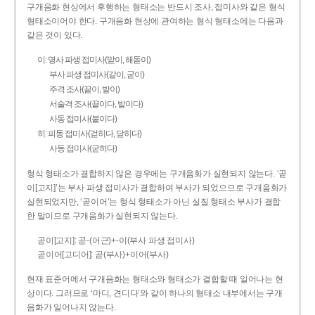
구개음화 현상에서 후행하는 형태소는 반드시 조사, 접미사와 같은 형식
형태소이어야 한다. 구개음화 현상에 관여하는 형식 형태소에는 다음과
같은 것이 있다.
이: 명사 파생 접미사(맏이, 해돋이)
부사 파생 접미사(같이, 굳이)
주격 조사(끝이, 밭이)
서술격 조사(끝이다, 밭이다)
사동 접미사(붙이다)
히: 피동 접미사(걷히다, 닫히다)
사동 접미사(굳히다)
형식 형태소가 결합하지 않은 경우에는 구개음화가 실현되지 않는다. ‘곧
이[고지]’는 부사 파생 접미사가 결합하여 부사가 되었으므로 구개음화가
실현되었지만, ‘곧이어’는 형식 형태소가 아닌 실질 형태소 부사가 결합
한 말이므로 구개음화가 실현되지 않는다.
곧이[고지]: 곧-­(어근)+­-이(부사 파생 접미사)
곧이어[고디어]: 곧(부사)+이어(부사)
현재 표준어에서 구개음화는 형태소와 형태소가 결합할 때 일어나는 현
상이다. 그러므로 ‘마디, 견디다’와 같이 하나의 형태소 내부에서는 구개
음화가 일어나지 않는다.