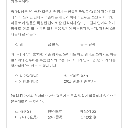
기 때문이다.
즉 ‘냥, 냥쭝, 년’ 등과 같은 의존 명사는 한글 맞춤법 제42항에 따라 앞말
과 띄어 쓰지만 언제나 의존하는 대상과 하나의 단위로 쓰인다. 이러한
이유로 이 말들은 독립된 단어로 잘 인식되지 않고, 그 결과 단어의 첫머
리에도 ‘연도, 열반’ 등과 달리 두음 법칙이 적용되지 않는다. 따라서 소리
나는 대로 적는다.
십 년
금 한 냥
은 두 냥쭝
따라서 ‘年’, ‘年度’처럼 의존 명사로 쓰이기도 하고 명사로 쓰이기도 하는
한자어의 경우에는 두음 법칙의 적용에서 차이가 난다. ‘년, 년도’가 의존
명사라면 ‘연, 연도’는 명사이다.
연 강수량(명사)
일 년(의존 명사)
생산 연도(명사)
2018 년도(의존 명사)
[붙임 1]
단어의 첫머리가 아닌 경우에는 두음 법칙이 적용되지 않으므로
본음대로 적는 것이다.
소녀(少女)
만년(晩年)
배뇨(排尿)
비구니(比丘尼)
운니(雲泥)
탐닉(耽溺)