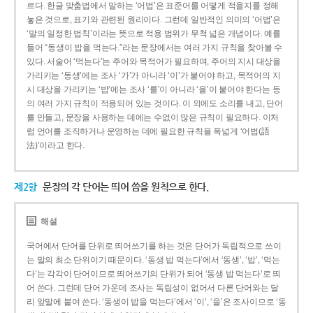
르다. 한글 맞춤법에서 말하는 ‘어법’은 표준어를 어떻게 적을지를 정해
놓은 것으로, 표기와 관련된 원리이다. 그런데 일반적인 의미의 ‘어법’은
‘말의 일정한 법칙’이라는 뜻으로 적용 범위가 무척 넓은 개념이다. 예를
들어 “동생이 밥을 먹는다.”라는 문장에서는 여러 가지 규칙을 찾아볼 수
있다. 서술어 ‘먹는다’는 주어와 목적어가 필요하며, 주어의 지시 대상을
가리키는 ‘동생’에는 조사 ‘가’가 아니라 ‘이’가 붙어야 하고, 목적어의 지
시 대상을 가리키는 ‘밥’에는 조사 ‘를’이 아니라 ‘을’이 붙어야 한다는 등
의 여러 가지 규칙이 적용되어 있는 것이다. 이 외에도 소리를 내고, 단어
를 만들고, 문장을 사용하는 데에는 수없이 많은 규칙이 필요하다. 이처
럼 언어를 조직하거나 운영하는 데에 필요한 규칙을 폭넓게 ‘어법(語
法)’이라고 한다.
제2항
문장의 각 단어는 띄어 씀을 원칙으로 한다.
해설
국어에서 단어를 단위로 띄어쓰기를 하는 것은 단어가 독립적으로 쓰이
는 말의 최소 단위이기 때문이다. ‘동생 밥 먹는다’에서 ‘동생’, ‘밥’, ‘먹는
다’는 각각이 단어이므로 띄어쓰기의 단위가 되어 ‘동생 밥 먹는다’로 띄
어 쓴다. 그런데 단어 가운데 조사는 독립성이 없어서 다른 단어와는 달
리 앞말에 붙여 쓴다. ‘동생이 밥을 먹는다’에서 ‘이’, ‘을’은 조사이므로 ‘동