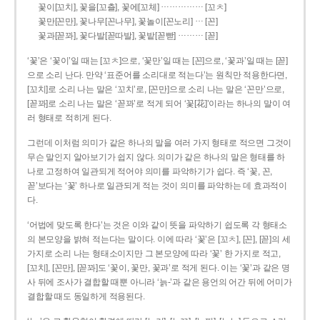
……………
꽃이[꼬치], 꽃을[꼬츨], 꽃에[꼬체]
[꼬ㅊ]
…
꽃만[꼰만], 꽃나무[꼰나무], 꽃놀이[꼰노리]
[꼰]
………
꽃과[꼳꽈], 꽃다발[꼳따발], 꽃밭[꼳빧]
[꼳]
‘꽃’은 ‘꽃이’일 때는 [꼬ㅊ]으로, ‘꽃만’일 때는 [꼰]으로, ‘꽃과’일 때는 [꼳]
으로 소리 난다. 만약 ‘표준어를 소리대로 적는다’는 원칙만 적용한다면,
[꼬치]로 소리 나는 말은 ‘꼬치’로, [꼰만]으로 소리 나는 말은 ‘꼰만’으로,
[꼳꽈]로 소리 나는 말은 ‘꼳꽈’로 적게 되어 ‘꽃[花]’이라는 하나의 말이 여
러 형태로 적히게 된다.
그런데 이처럼 의미가 같은 하나의 말을 여러 가지 형태로 적으면 그것이
무슨 말인지 알아보기가 쉽지 않다. 의미가 같은 하나의 말은 형태를 하
나로 고정하여 일관되게 적어야 의미를 파악하기가 쉽다. 즉 ‘꽃, 꼰,
꼳’보다는 ‘꽃’ 하나로 일관되게 적는 것이 의미를 파악하는 데 효과적이
다.
‘어법에 맞도록 한다’는 것은 이와 같이 뜻을 파악하기 쉽도록 각 형태소
의 본모양을 밝혀 적는다는 말이다. 이에 따라 ‘꽃’은 [꼬ㅊ], [꼰], [꼳]의 세
가지로 소리 나는 형태소이지만 그 본모양에 따라 ‘꽃’ 한 가지로 적고,
[꼬치], [꼰만], [꼳꽈]도 ‘꽃이, 꽃만, 꽃과’로 적게 된다. 이는 ‘꽃’과 같은 명
사 뒤에 조사가 결합할 때뿐 아니라 ‘늙-’과 같은 용언의 어간 뒤에 어미가
결합할 때도 동일하게 적용된다.