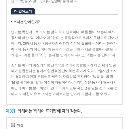
생이’, ‘밥을’과 같이 언제나 앞말에 붙여 쓴다.
더 알아보기
조사는 단어인가?
단어는 독립적으로 쓰이는 말의 최소 단위이다. 예를 들어 ‘먹는다’에서
동사의 어간 ‘먹-­’이나 어미 ‘­-는다’는 독립적으로 쓰이지 못하므로 단어가
아니다. 그래서 동사나 형용사의 어간과 여기에 결합하는 어미는 단어가
아니다. 동사의 어간이나 형용사의 어간은 어미와 서로 결합해야만 단어
가 된다. 예를 들어 ‘먹-’, ‘-는다’는 단어가 아니지만 ‘먹는다’는 단어이다.
조사는 어미와 마찬가지로 단독으로 쓰이지 못할뿐더러 체언 뒤에 연결
되어 실현된다는 점에서 일반적인 단어와는 차이가 있다. 그렇지만 조사
는 결합한 체언과 분리해도 체언이 자립성을 유지한다. ‘밥을’을 ‘밥’과
‘을’로 분리해도 ‘밥’은 여전히 자립적이다. 이러한 점은 동사나 형용사의
어간과 어미를 분리하면 어간과 어미가 모두 자립성을 잃는 것과 다른 점
이다. 이러한 이유로 조사는 어미보다는 단어에 가깝다고 할 수 있다.
제3항
외래어는 ‘외래어 표기법’에 따라 적는다.
해설