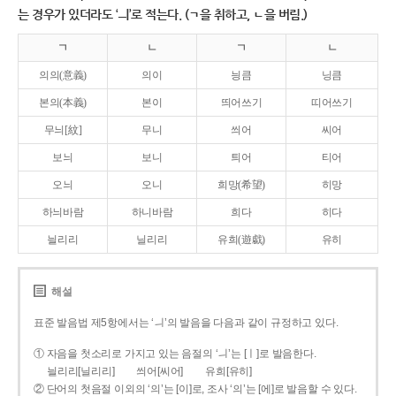
는 경우가 있더라도 ‘ㅢ’로 적는다. (ㄱ을 취하고, ㄴ을 버림.)
ㄱ
ㄴ
ㄱ
ㄴ
의의(意義)
의이
닁큼
닝큼
본의(本義)
본이
띄어쓰기
띠어쓰기
무늬[紋]
무니
씌어
씨어
보늬
보니
틔어
티어
오늬
오니
희망(希望)
히망
하늬바람
하니바람
희다
히다
늴리리
닐리리
유희(遊戱)
유히
해설
표준 발음법 제5항에서는 ‘ㅢ’의 발음을 다음과 같이 규정하고 있다.
① 자음을 첫소리로 가지고 있는 음절의 ‘ㅢ’는 [ㅣ]로 발음한다.
늴리리[닐리리]
씌어[씨어]
유희[유히]
② 단어의 첫음절 이외의 ‘의’는 [이]로, 조사 ‘의’는 [에]로 발음할 수 있다.