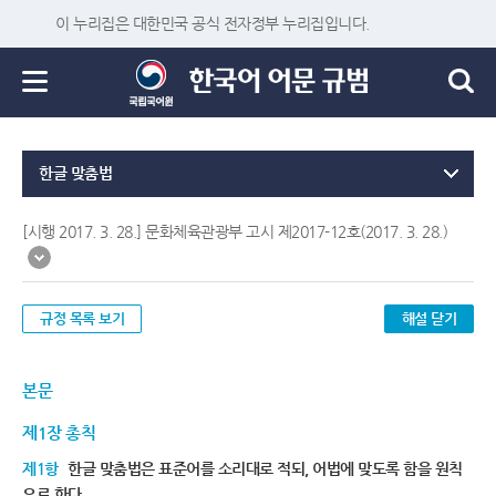
이 누리집은 대한민국 공식 전자정부 누리집입니다.
한글 맞춤법
[시행 2017. 3. 28.] 문화체육관광부 고시 제2017-12호(2017. 3. 28.)
규정 목록 보기
해설 닫기
본문
제1장 총칙
제1항
한글 맞춤법은 표준어를 소리대로 적되, 어법에 맞도록 함을 원칙
으로 한다.