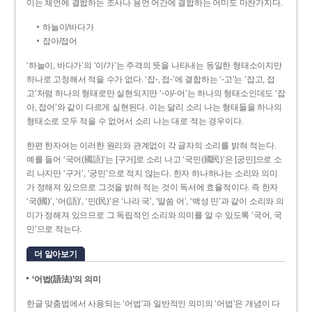
이는 체언에 결합하는 조사나 용언 어간에 결합하는 어미도 마찬가지다.
하늘이/바다가
잡아/접어
‘하늘이, 바다가’의 ‘이/가’는 주격의 뜻을 나타내는 동일한 형태소이지만
하나로 고정해서 적을 수가 없다. ‘잡-, 접-’에 결합하는 ‘-고’는 ‘잡고, 접
고’처럼 하나의 형태로만 실현되지만 ‘-아/-어’는 하나의 형태소인데도 ‘잡
아, 접어’와 같이 다르게 실현된다. 이는 달리 소리 나는 형태들을 하나의
형태소로 모두 적을 수 없어서 소리 나는 대로 적는 경우이다.
한편 한자어는 이러한 원리와 관계없이 각 글자의 소리를 밝혀 적는다.
예를 들어 ‘국어(國語)’는 [구거]로 소리 나고 ‘국민(國民)’은 [궁민]으로 소
리 나지만 ‘구거’, ‘궁민’으로 적지 않는다. 한자 하나하나는 소리와 의미
가 정해져 있으므로 그것을 밝혀 적는 것이 독서에 효율적이다. 즉 한자
‘국(國)’, ‘어(語)’, ‘민(民)’은 ‘나라 국’, ‘말씀 어’, ‘백성 민’과 같이 소리와 의
미가 정해져 있으므로 그 독립적인 소리와 의미를 알 수 있도록 ‘국어, 국
민’으로 적는다.
더 알아보기
‘어법(語法)’의 의미
한글 맞춤법에서 사용되는 ‘어법’과 일반적인 의미의 ‘어법’은 개념이 다