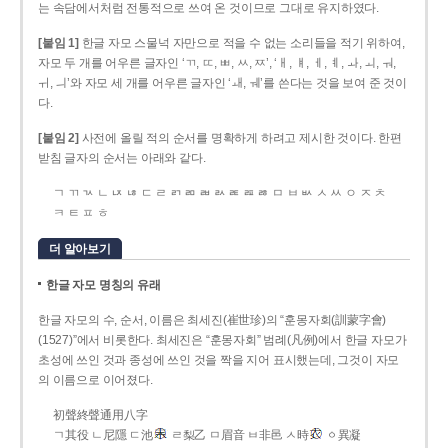
는 속담에서처럼 전통적으로 쓰여 온 것이므로 그대로 유지하였다.
[붙임 1]
한글 자모 스물넉 자만으로 적을 수 없는 소리들을 적기 위하여,
자모 두 개를 어우른 글자인 ‘ㄲ, ㄸ, ㅃ, ㅆ, ㅉ’, ‘ㅐ, ㅒ, ㅔ, ㅖ, ㅘ, ㅚ, ㅝ,
ㅟ, ㅢ’와 자모 세 개를 어우른 글자인 ‘ㅙ, ㅞ’를 쓴다는 것을 보여 준 것이
다.
[붙임 2]
사전에 올릴 적의 순서를 명확하게 하려고 제시한 것이다. 한편
받침 글자의 순서는 아래와 같다.
ㄱ ㄲ ㄳ ㄴ ㄵ ㄶ ㄷ ㄹ ㄺ ㄻ ㄼ ㄽ ㄾ ㄿ ㅀ ㅁ ㅂ ㅄ ㅅ ㅆ ㅇ ㅈ ㅊ
ㅋ ㅌ ㅍ ㅎ
더 알아보기
한글 자모 명칭의 유래
한글 자모의 수, 순서, 이름은 최세진(崔世珍)의 “훈몽자회(訓蒙字會)
(1527)”에서 비롯한다. 최세진은 “훈몽자회” 범례(凡例)에서 한글 자모가
초성에 쓰인 것과 종성에 쓰인 것을 짝을 지어 표시했는데, 그것이 자모
의 이름으로 이어졌다.
初聲終聲通用八字
ㄱ其役 ㄴ尼隱 ㄷ池
ㄹ梨乙 ㅁ眉音 ㅂ非邑 ㅅ時
ㆁ異凝