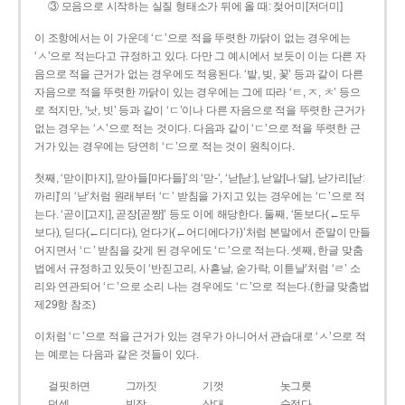
③ 모음으로 시작하는 실질 형태소가 뒤에 올 때: 젖어미[저더미]
이 조항에서는 이 가운데 ‘ㄷ’으로 적을 뚜렷한 까닭이 없는 경우에는
‘ㅅ’으로 적는다고 규정하고 있다. 다만 그 예시에서 보듯이 이는 다른 자
음으로 적을 근거가 없는 경우에도 적용된다. ‘밭, 빚, 꽃’ 등과 같이 다른
자음으로 적을 뚜렷한 까닭이 있는 경우에는 그에 따라 ‘ㅌ, ㅈ, ㅊ’ 등으
로 적지만, ‘낫, 빗’ 등과 같이 ‘ㄷ’이나 다른 자음으로 적을 뚜렷한 근거가
없는 경우는 ‘ㅅ’으로 적는 것이다. 다음과 같이 ‘ㄷ’으로 적을 뚜렷한 근
거가 있는 경우에는 당연히 ‘ㄷ’으로 적는 것이 원칙이다.
첫째, ‘맏이[마지], 맏아들[마다들]’의 ‘맏-’, ‘낟[낟ː], 낟알[나ː달], 낟가리[낟ː
까리]’의 ‘낟’처럼 원래부터 ‘ㄷ’ 받침을 가지고 있는 경우에는 ‘ㄷ’으로 적
는다. ‘곧이[고지], 곧장[곧짱]’ 등도 이에 해당한다. 둘째, ‘돋보다(←도두
보다), 딛다(←디디다), 얻다가(←어디에다가)’처럼 본말에서 준말이 만들
어지면서 ‘ㄷ’ 받침을 갖게 된 경우에도 ‘ㄷ’으로 적는다. 셋째, 한글 맞춤
법에서 규정하고 있듯이 ‘반짇고리, 사흗날, 숟가락, 이튿날’처럼 ‘ㄹ’ 소
리와 연관되어 ‘ㄷ’으로 소리 나는 경우에도 ‘ㄷ’으로 적는다.(한글 맞춤법
제29항 참조)
이처럼 ‘ㄷ’으로 적을 근거가 있는 경우가 아니어서 관습대로 ‘ㅅ’으로 적
는 예로는 다음과 같은 것들이 있다.
걸핏하면
그까짓
기껏
놋그릇
덧셈
빗장
삿대
숫접다