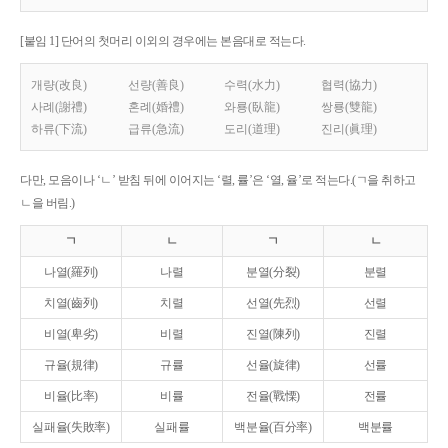
[붙임 1] 단어의 첫머리 이외의 경우에는 본음대로 적는다.
개량(改良)
선량(善良)
수력(水力)
협력(協力)
사례(謝禮)
혼례(婚禮)
와룡(臥龍)
쌍룡(雙龍)
하류(下流)
급류(急流)
도리(道理)
진리(眞理)
다만, 모음이나 ‘ㄴ’ 받침 뒤에 이어지는 ‘렬, 률’은 ‘열, 율’로 적는다.(ㄱ을 취하고
ㄴ을 버림.)
ㄱ
ㄴ
ㄱ
ㄴ
나열(羅列)
나렬
분열(分裂)
분렬
치열(齒列)
치렬
선열(先烈)
선렬
비열(卑劣)
비렬
진열(陳列)
진렬
규율(規律)
규률
선율(旋律)
선률
비율(比率)
비률
전율(戰慄)
전률
실패율(失敗率)
실패률
백분율(百分率)
백분률