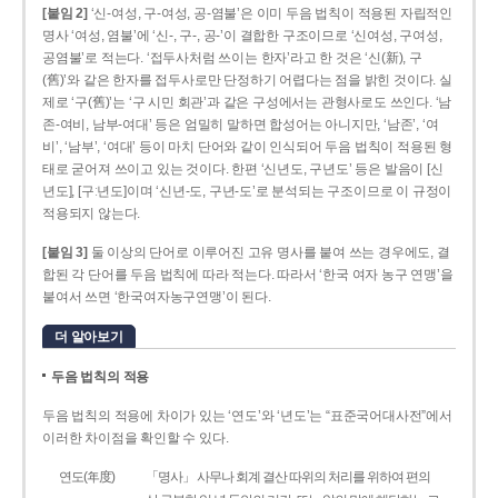
[붙임 2]
‘신-여성, 구-여성, 공-염불’은 이미 두음 법칙이 적용된 자립적인
명사 ‘여성, 염불’에 ‘신-, 구-, 공-’이 결합한 구조이므로 ‘신여성, 구여성,
공염불’로 적는다. ‘접두사처럼 쓰이는 한자’라고 한 것은 ‘신(新), 구
(舊)’와 같은 한자를 접두사로만 단정하기 어렵다는 점을 밝힌 것이다. 실
제로 ‘구(舊)’는 ‘구 시민 회관’과 같은 구성에서는 관형사로도 쓰인다. ‘남
존­-여비, 남부-­여대’ 등은 엄밀히 말하면 합성어는 아니지만, ‘남존’, ‘여
비’, ‘남부’, ‘여대’ 등이 마치 단어와 같이 인식되어 두음 법칙이 적용된 형
태로 굳어져 쓰이고 있는 것이다. 한편 ‘신년도, 구년도’ 등은 발음이 [신
년도], [구ː년도]이며 ‘신년­-도, 구년-­도’로 분석되는 구조이므로 이 규정이
적용되지 않는다.
[붙임 3]
둘 이상의 단어로 이루어진 고유 명사를 붙여 쓰는 경우에도, 결
합된 각 단어를 두음 법칙에 따라 적는다. 따라서 ‘한국 여자 농구 연맹’을
붙여서 쓰면 ‘한국여자농구연맹’이 된다.
더 알아보기
두음 법칙의 적용
두음 법칙의 적용에 차이가 있는 ‘연도’와 ‘년도’는 “표준국어대사전”에서
이러한 차이점을 확인할 수 있다.
연도(年度)
「명사」 사무나 회계 결산 따위의 처리를 위하여 편의