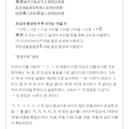
兩字只取本字之釋俚語爲聲
其尼池梨眉非時異八音用於初聲
役隱
乙音邑
凝八音用於終聲
초성과 종성에 두루 쓰이는 여덟 자
ㄱ기역 ㄴ니은 ㄷ디귿 ㄹ리을 ㅁ미음 ㅂ비읍 ㅅ시옷 ㆁ
두 자는 다만 그 글자의 우리말 뜻을 취해 소리로 사용한다.
기니디리미비시
여덟 음은 초성에 사용되고,
역은귿을음읍옷
여덟 음은 종성에 사용된다.
“훈몽자회” 범례
자모의 이름 가운데 ‘ㄱ, ㄷ, ㅅ’의 명칭이 다른 자모의 이름과 다른 것은
한자에는 ‘윽, 읃, 읏’과 같은 발음을 가진 글자가 없기 때문이었다. 그래
서 ‘윽’은 가까운 발음인 ‘役(역)’으로 표시하여 ‘ㄱ’은 ‘기역’이 되었다. 그
리고 ‘읃’과 ‘읏’은 각각 ‘末(귿 말)’과 ‘衣(옷 의)’로 표기하고, 두 글자는 글
자의 의미만을 취한다고 설명하였다. 그래서 ‘ㄷ’의 명칭은 ‘디귿’이,
‘ㅅ’의 명칭은 ‘시옷’이 된 것이다.
‘ㅈ, ㅊ, ㅋ, ㅌ, ㅍ, ㅎ’은 당시 종성으로 쓰이지 않던 것들이어서 초성에 모
음 ‘ㅣ’를 붙인 ‘지, 치, 키, 티, 피, 히’로만 음가를 나타내 주었는데, 1933년
‘한글 마춤법 통일안’에서 ‘지읒, 치읓, 키읔, 티읕, 피읖, 히읗’과 같은 이름
이 확정되었다.