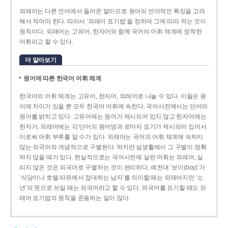
외래어는 다른 언어에서 들어온 말이므로 원어의 언어적인 특징을 고려
해서 적어야 한다. 따라서 ‘외래어 표기법’을 정하여 그에 따라 적는 것이
원칙이다. 외래어는 고유어, 한자어와 함께 국어의 어휘 체계에 정착한
어휘라고 할 수 있다.
더 알아보기
원어에 따른 한국어 어휘 체계
한국어의 어휘 체계는 고유어, 한자어, 외래어로 나눌 수 있다. 이들은 원
어에 차이가 있을 뿐 모두 한국어 어휘에 속한다. 국어사전에서는 단어의
원어를 밝히고 있다. 고유어에는 원어가 제시되어 있지 않고 한자어에는
한자가, 외래어에는 각 단어의 원어명과 로마자 표기가 제시되어 있어서
이로써 어휘 부류를 알 수가 있다. 외래어는 국어의 어휘 체계에 속하지
않는 외국어와 개념적으로 구별된다. 하지만 실생활에서 그 구별이 명확
하지 않을 때가 있다. 현실적으로는 국어사전에 실린 어휘는 외래어, 실
리지 않은 것은 외국어로 구별하는 것이 편리하다. 예컨대 ‘보이(boy)’가
‘식당이나 호텔 따위에서 접대하는 남자’를 의미할 때는 외래어지만 ‘소
년’의 뜻으로 쓰일 때는 외국어라고 할 수 있다. 외국어를 표기할 때도 외
래어 표기법의 원칙을 준용하는 일이 많다.