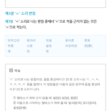
제3절 'ㄷ' 소리 받침
제7항
‘ㄷ’ 소리로 나는 받침 중에서 ‘ㄷ’으로 적을 근거가 없는 것은
‘ㅅ’으로 적는다.
덧저고리
돗자리
엇셈
웃어른
핫옷
무릇
사뭇
얼핏
자칫하면
뭇[衆]
옛
첫
헛
해설
‘ㄷ’ 소리로 나는 받침이란, 음절 종성에서 [ㄷ]으로 소리 나는 ‘ㄷ, ㅅ, ㅆ,
ㅈ, ㅊ, ㅌ, ㅎ’ 등을 말한다. 이 받침들은 다음과 같은 경우에 음절 종성에
서 [ㄷ]으로 소리가 난다.
① 형태소가 뒤에 오지 않을 때: 밭[받], 빚[빋], 꽃[꼳]
② 자음으로 시작하는 형태소가 뒤에 올 때: 밭과[받꽈], 젖다[젇따],
꽃병[꼳뼝]