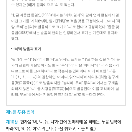
수 있지만 [의]가 원칙이므로 ‘의’로 적는다.
‘한글 마춤법 통일안(1933)’에서는 ‘긔챠, 일긔’와 같이 언어 현실에서 멀
어진 표기를 ‘기차(汽車), 일기(日氣)’로 적을 것을 규정하였다. 그러나 ‘희
망, 주의’는 [의]로 발음되므로 표기도 ‘ㅢ’로 한다고 규정하였다. ‘한글 맞
춤법(1988)’에서는 발음의 변화는 인정하면서 표기는 기존대로 유지하
였다.
‘늬’의 발음과 표기
‘늴리리, 무늬’ 등의 ‘늬’를 ‘니’로 읽지만 표기는 ‘늬’로 하는 것을 ‘ㄴ’의 음
가와 관련하여 설명하기도 한다. ‘무늬’의 ‘ㄴ’은 ‘어머니’의 ‘ㄴ’과 음가가
다르므로 이를 고려하여 ‘늬’로 적는다는 견해이다. 이에 따르면 ‘ㄴ’은
‘ㅣ(ㅑ, ㅕ, ㅛ, ㅠ)’와 결합하면 ‘어머니, 읽으니까’에서의 [니]처럼 경구개
음(硬口蓋音) [ɲ]으로 발음되지만, ‘늴리리, 무늬’ 등의 ‘늬’에서는 구개음
화하지 않은 ‘ㄴ’, 곧 치경음(齒莖音) [n]으로 발음된다. 이를 고려하여 ‘늴
리리, 무늬’ 등에서는 전통적인 표기대로 ‘늬’로 적는다고 본다.
제5절 두음 법칙
제10항
한자음 ‘녀, 뇨, 뉴, 니’가 단어 첫머리에 올 적에는, 두음 법칙에
따라 ‘여, 요, 유, 이’로 적는다. (ㄱ을 취하고, ㄴ을 버림.)