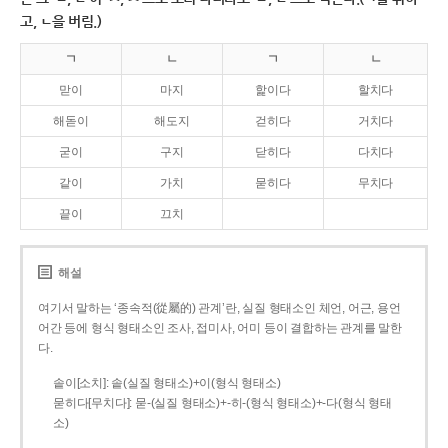
고, ㄴ을 버림.)
ㄱ
ㄴ
ㄱ
ㄴ
맏이
마지
핥이다
할치다
해돋이
해도지
걷히다
거치다
굳이
구지
닫히다
다치다
같이
가치
묻히다
무치다
끝이
끄치
해설
여기서 말하는 ‘종속적(從屬的) 관계’란, 실질 형태소인 체언, 어근, 용언
어간 등에 형식 형태소인 조사, 접미사, 어미 등이 결합하는 관계를 말한
다.
솥이[소치]: 솥(실질 형태소)+이(형식 형태소)
묻히다[무치다]: 묻­-(실질 형태소)+­-히­-(형식 형태소)+-다(형식 형태
소)