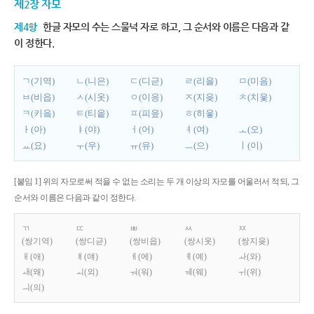
제2장 자모
제4항
한글 자모의 수는 스물넉 자로 하고, 그 순서와 이름은 다음과 같
이 정한다.
ㄱ(기역)
ㄴ(니은)
ㄷ(디귿)
ㄹ(리을)
ㅁ(미음)
ㅂ(비읍)
ㅅ(시옷)
ㅇ(이응)
ㅈ(지읒)
ㅊ(치읓)
ㅋ(키읔)
ㅌ(티읕)
ㅍ(피읖)
ㅎ(히읗)
ㅏ(아)
ㅑ(야)
ㅓ(어)
ㅕ(여)
ㅗ(오)
ㅛ(요)
ㅜ(우)
ㅠ(유)
ㅡ(으)
ㅣ(이)
[붙임 1] 위의 자모로써 적을 수 없는 소리는 두 개 이상의 자모를 어울러서 적되, 그
순서와 이름은 다음과 같이 정한다.
ㄲ
ㄸ
ㅃ
ㅆ
ㅉ
(쌍기역)
(쌍디귿)
(쌍비읍)
(쌍시옷)
(쌍지읒)
ㅐ(애)
ㅒ(얘)
ㅔ(에)
ㅖ(예)
ㅘ(와)
ㅙ(왜)
ㅚ(외)
ㅝ(워)
ㅞ(웨)
ㅟ(위)
ㅢ(의)