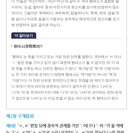
다. 이들은 ‘어간+어미’, ‘어근+어근’과 같이 두 개의 형태소가 결합된 말
이라서, ‘눈곱, 발바닥’ 등과 마찬가지로 된소리를 표기에 반영하지 않는
것이다. 그렇지만 ‘똑똑하다, 쓱싹쓱싹, 쌉쌀하다’의 ‘똑똑, 쓱싹, 쌉쌀’처
럼 같거나 비슷한 음절이 거듭되는 경우에는 예외적으로 된소리를 표기
에 반영하여 같은 글자로 적는다.
더 알아보기
형태소(形態素)란?
‘형태소’는 뜻을 가지고 있는 가장 작은 단위를 말한다. 국어에서 ‘ㅂ’이나
‘ㅣ’ 등은 뜻을 가지고 있지 않기 때문에 형태소가 될 수 없지만 ‘비’가 되
면 뜻을 이루는 최소 단위인 형태소가 된다. ‘책가방’은 ‘책’과 ‘가방’이라
는 두 가지 의미로 쪼개지기 때문에 형태소는 ‘책가방’이 아니라 ‘책’과
‘가방’이다. 더 작은 단위로 쪼개진다고 해도 쪼갰을 때 의미가 없어지거
나 쪼개기 전의 의미와 관련되는 의미가 없어지면 안 된다. ‘나비’는
‘나’와 ‘비’로 쪼개어지지만 이때 ‘나’와 ‘비’는 ‘나비’의 의미와는 전혀 관계
가 없으므로 ‘나비’는 더 이상 쪼갤 수 없는 의미 단위, 즉 형태소가 된다.
제2절 구개음화
제6항
‘ㄷ, ㅌ’ 받침 뒤에 종속적 관계를 가진 ‘- 이(-)’나 ‘- 히 -’가 올 적에
는 그 ‘ㄷ, ㅌ’이 ‘ㅈ, ㅊ’으로 소리 나더라도 ‘ㄷ, ㅌ’으로 적는다.(ㄱ을 취하