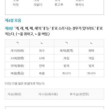
자칫
짓밟다
풋고추
햇곡식
제4절 모음
제8항
‘계, 례, 몌, 폐, 혜’의 ‘ㅖ’는 ‘ㅔ’로 소리 나는 경우가 있더라도 ‘ㅖ’로
적는다. (ㄱ을 취하고, ㄴ을 버림.)
ㄱ
ㄴ
ㄱ
ㄴ
계수(桂樹)
게수
혜택(惠澤)
헤택
사례(謝禮)
사레
계집
게집
연몌(連袂)
연메
핑계
핑게
폐품(廢品)
페품
계시다
게시다
다만, 다음 말은 본음대로 적는다.
게송(偈頌)
게시판(揭示板)
휴게실(休憩室)