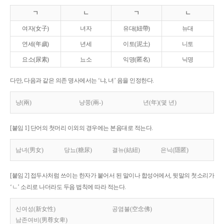
ㄱ
ㄴ
ㄱ
ㄴ
여자(女子)
녀자
유대(紐帶)
뉴대
연세(年歲)
년세
이토(泥土)
니토
요소(尿素)
뇨소
익명(匿名)
닉명
다만, 다음과 같은 의존 명사에서는 ‘냐, 녀’ 음을 인정한다.
냥(兩)
냥쭝(兩-)
년(年)(몇 년)
[붙임 1] 단어의 첫머리 이외의 경우에는 본음대로 적는다.
남녀(男女)
당뇨(糖尿)
결뉴(結紐)
은닉(隱匿)
[붙임 2] 접두사처럼 쓰이는 한자가 붙어서 된 말이나 합성어에서, 뒷말의 첫소리가
‘ㄴ’ 소리로 나더라도 두음 법칙에 따라 적는다.
신여성(新女性)
공염불(空念佛)
남존여비(男尊女卑)