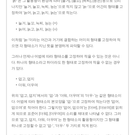
‘늙-’은 그 활용형이 환경에 따라 [늘거], [늘꼬], [늑찌], [능는] 등으로 소리
나지만 ‘늘거, 늘꼬, 늑찌, 능는’으로 적지 않고 ‘늙-’으로 어간의 형태를 고
정하여 ‘늙어, 늙고, 늙지, 늙는’으로 적는다.
늘거, 늘꼬, 늑찌, 능는 (×)
늙어, 늙고, 늙지, 늙는 (○)
이처럼 ‘늙-­’이라는 어간과 거기에 결합하는 어미의 형태를 고정하여 적
으면 각 형태소가 지닌 뜻을 분명하게 파악할 수 있다.
그러나 언제나 어법에 따라 형태소를 고정하여 적을 수 있는 것은 아니
다. 하나의 형태소라고 하더라도 한 형태로 고정하여 적을 수 없는 경우
가 있다.
덥고, 덥지
더워, 더우며
위의 ‘덥고, 덥지’에서의 ‘덥-­’과 ‘더워, 더우며’의 ‘더우-­’는 같은 형태소이
다. 어법에 따라 형태소의 본모양을 ‘덥-­’으로 고정하여 적는다면 ‘덥어,
덥으며’로 적어야 한다. 그렇지만 ‘덥어, 덥으며’는 [더버], [더브며]로 읽히
게 되므로 표준어 [더워], [더우며]의 소리를 제대로 나타낼 수 없다. 그러
므로 ‘덥고, 덥지, 더워, 더우며’는 한 형태소의 활용형이지만 그 형태를
하나로 고정할 수 없고 ‘덥-’, ‘더우-’ 두 가지로 적게 된다.