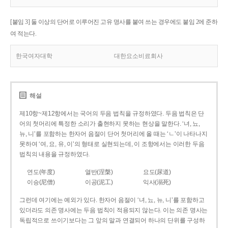
[붙임 3] 둘 이상의 단어로 이루어진 고유 명사를 붙여 쓰는 경우에도 붙임 2에 준하
여 적는다.
한국여자대학
대한요소비료회사
해설
제10항~제12항에서는 국어의 두음 법칙을 규정하였다. 두음 법칙은 단
어의 첫머리에 특정한 소리가 출현하지 못하는 현상을 말한다. ‘녀, 뇨,
뉴, 니’를 포함하는 한자어 음절이 단어 첫머리에 올 때는 ‘ㄴ’이 나타나지
못하여 ‘여, 요, 유, 이’의 형태로 실현되는데, 이 조항에서는 이러한 두음
법칙의 내용을 규정하였다.
연도(年度)
열반(涅槃)
요도(尿道)
이승(尼僧)
이공(泥工)
익사(溺死)
그런데 여기에는 예외가 있다. 한자어 음절이 ‘녀, 뇨, 뉴, 니’를 포함하고
있더라도 의존 명사에는 두음 법칙이 적용되지 않는다. 이는 의존 명사는
독립적으로 쓰이기보다는 그 앞의 말과 연결되어 하나의 단위를 구성하